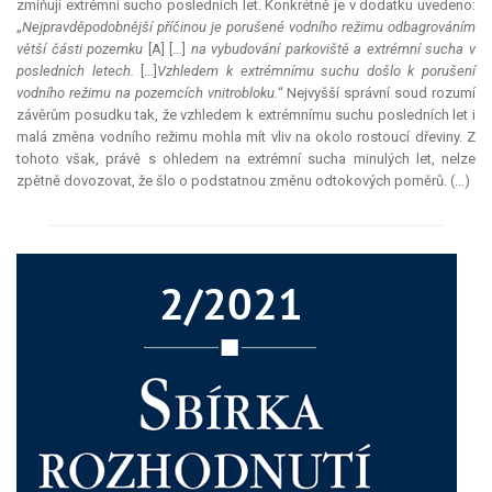
zmiňují extrémní sucho posledních let. Konkrétně je v dodatku uvedeno:
„
Nejpravděpodobnější příčinou je porušené vodního režimu odbagrováním
větší části pozemku
[A]
[…]
na vybudování parkoviště a extrémní sucha v
posledních letech.
[…]
Vzhledem k extrémnímu suchu došlo k porušení
vodního režimu na pozemcích vnitrobloku.
“ Nejvyšší správní soud rozumí
závěrům posudku tak, že vzhledem k extrémnímu suchu posledních let i
malá změna vodního režimu mohla mít vliv na okolo rostoucí dřeviny. Z
tohoto však, právě s ohledem na extrémní sucha minulých let, nelze
zpětně dovozovat, že šlo o podstatnou změnu odtokových poměrů. (…)