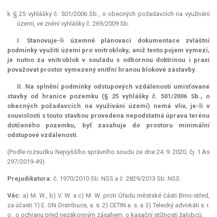
k § 25 vyhlášky č. 501/2006 Sb., o obecných požadavcích na využívání
území, ve znění vyhlášky č. 269/2009 Sb.
I. Stanovuje-li územně plánovací dokumentace zvláštní
podmínky využití území pro vnitrobloky, aniž tento pojem vymezí,
je nutno za vnitroblok v souladu s odbornou doktrínou i praxí
považovat prostor vymezený vnitřní hranou blokové zástavby.
II. Na splnění podmínky odstupových vzdáleností umisťované
stavby od hranice pozemku (§ 25 vyhlášky č. 501/2006 Sb., o
obecných požadavcích na využívání území) nemá vliv, je-li v
souvislosti s touto stavbou provedena nepodstatná úprava terénu
dotčeného pozemku, byť zasahuje do prostoru minimální
odstupové vzdálenosti.
(Podle rozsudku Nejvyššího správního soudu ze dne 24. 9. 2020, čj. 1 As
297/2019-49)
Prejudikatura:
č. 1970/2010 Sb. NSS a č. 2829/2013 Sb. NSS.
Věc:
a) M. W., b) V. W. a c) M. W. proti Úřadu městské části Brno-střed,
za účasti 1) E. ON Distribuce, a. s. 2) CETIN a. s. a 3) Telecký advokáti s. r.
o., o ochranu před nezákonným zásahem, o kasační stížnosti žalobců.