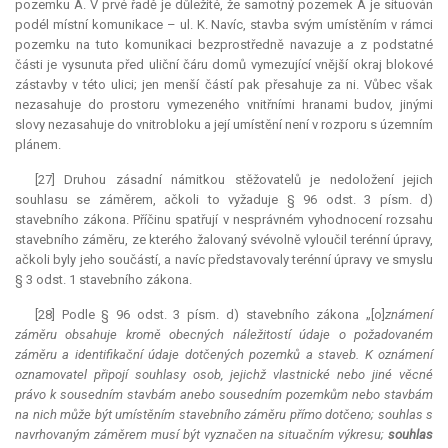
pozemku A. V prvé řadě je důležité, že samotný pozemek A je situován
podél místní komunikace – ul. K. Navíc, stavba svým umístěním v rámci
pozemku na tuto komunikaci bezprostředně navazuje a z podstatné
části je vysunuta před uliční čáru domů vymezující vnější okraj blokové
zástavby v této ulici; jen menší částí pak přesahuje za ni. Vůbec však
nezasahuje do prostoru vymezeného vnitřními hranami budov, jinými
slovy nezasahuje do vnitrobloku a její umístění není v rozporu s územním
plánem.
[27] Druhou zásadní námitkou stěžovatelů je nedoložení jejich
souhlasu se záměrem, ačkoli to vyžaduje § 96 odst. 3 písm. d)
stavebního zákona. Příčinu spatřují v nesprávném vyhodnocení rozsahu
stavebního záměru, ze kterého žalovaný svévolně vyloučil terénní úpravy,
ačkoli byly jeho součástí, a navíc představovaly terénní úpravy ve smyslu
§ 3 odst. 1 stavebního zákona.
[28] Podle § 96 odst. 3 písm. d) stavebního zákona „[o]
známení
záměru obsahuje kromě obecných náležitostí údaje o požadovaném
záměru a identifikační údaje dotčených pozemků a staveb. K oznámení
oznamovatel připojí souhlasy osob, jejichž vlastnické nebo jiné věcné
právo k sousedním stavbám anebo sousedním pozemkům nebo stavbám
na nich může být umístěním stavebního záměru přímo dotčeno; souhlas s
navrhovaným záměrem musí být vyznačen na situačním výkresu;
souhlas