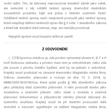
vodní režim. Tím, že žalovaný neposuzoval stavební záměr jako celek,
ale svévolně z něj oddělil terénní úpravy, znemožnil vlastníkům
sousedních pozemku hájit svá práva v řádném územním řízení.
Oddělené terénní úpravy navíc nesprávně posoudil jako terénní úpravy,
které nesplňují definici terénních úprav dle § 3 odst. 1 stavebního zákona
a které tak stavební úřad nemusí, resp. ani nemůže povolovat.
Nejvyšší správní soud kasační stížnost zamítl.
Z ODŮVODNĚNÍ:
(…) [19] Spornou otázkou je, zda prostor vymezený ulicemi K, B, F a H
tvoří blokovou zástavbu a prostor mezi nimi je vnitroblokem, nebo zda
jde pouze o plochu čistého bydlení, aniž by se jednalo o vnitroblok.
Krajský soud poukázal na závazné stanovisko Magistrátu města Brna,
Odboru územního plánování a rozvoje ze dne 15. 3. 2018, čj.
MMB/053318/2018/Hus, které vydal podle § 96b stavebního zákona
jako příslušný úřad územního plánování. V něm posoudil stavbu jako
souladnou s územním plánem. Jeho závěr o souladu s územně
plánovací dokumentací a přípustnosti záměru převzal žalovaný do
územního souhlasu. Krajský soud se při vlastním posouzení dále
ztotožnil s názorem vyjádřeným ve sdělení Magistrátu města Brna,