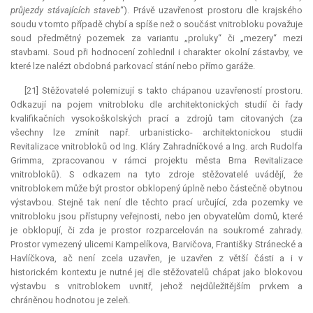
průjezdy stávajících staveb
“). Právě uzavřenost prostoru dle krajského
soudu v tomto případě chybí a spíše než o součást vnitrobloku považuje
soud předmětný pozemek za variantu „proluky“ či „mezery“ mezi
stavbami. Soud při hodnocení zohlednil i charakter okolní zástavby, ve
které lze nalézt obdobná parkovací stání nebo přímo garáže.
[21] Stěžovatelé polemizují s takto chápanou uzavřeností prostoru.
Odkazují na pojem vnitrobloku dle architektonických studií či řady
kvalifikačních vysokoškolských prací a zdrojů tam citovaných (za
všechny lze zmínit např. urbanisticko- architektonickou studii
Revitalizace vnitrobloků od Ing. Kláry Zahradníčkové a Ing. arch Rudolfa
Grimma, zpracovanou v rámci projektu města Brna Revitalizace
vnitrobloků). S odkazem na tyto zdroje stěžovatelé uvádějí, že
vnitroblokem může být prostor obklopený úplně nebo částečně obytnou
výstavbou. Stejně tak není dle těchto prací určující, zda pozemky ve
vnitrobloku jsou přístupny veřejnosti, nebo jen obyvatelům domů, které
je obklopují, či zda je prostor rozparcelován na soukromé zahrady.
Prostor vymezený ulicemi Kampelíkova, Barvičova, Františky Stránecké a
Havlíčkova, ač není zcela uzavřen, je uzavřen z větší části a i v
historickém kontextu je nutné jej dle stěžovatelů chápat jako blokovou
výstavbu s vnitroblokem uvnitř, jehož nejdůležitějším prvkem a
chráněnou hodnotou je zeleň.