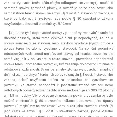
zákona. Vyrovnání terénu (částečným odbagrováním zeminy) je součástí
samotné stavby zpevněné plochy, a rovněž je nelze posuzovat jako
samostatnou terénní úpravu ve smyslu § 3 odst. 1 stavebního zákona, u
které by bylo nutné zvažovat, zda podle § 80 stavebního zákona
nevyžaduje rozhodnutí o změně využití území.
[33] Co se týká doprovodné úpravy v podobě vysvahování a umístění
dřevěné palisády, která terén výškově člení, je nepochybné, že jde o
úpravy související se stavbou, resp. stavbou vyvolané (využití ornice a
úprava terénního zlomu vyvolaného stavbou). Na splnění podmínky
odstupových vzdáleností umisťované stavby od hranice pozemku ale
nemá vliv, je-li v souvislosti s touto stavbou provedena nepodstatná
úprava terénu dotčeného pozemku, byť zasahuje do prostoru minimální
odstupové vzdálenosti. Svými parametry tyto úpravy povrchu nenaplňují
definici „samostatných“ terénních úprav ve smyslu § 3 odst. 1 stavebního
zákona, neboť navýšením terénu za palisádou, ani vysvahováním
pozemku ke stavbě nedochází k podstatné změně vzhledu nebo
odtokových poměrů; rozsah těchto úprav nedosahuje ani 300 m2 plochy
ani 1,5 m hloubky. Vliv provedených úprav na povrchu pozemku by bylo
možné v intencích § 80 stavebního zákona posuzovat jako úpravy
pozemků mající vliv na vsakování vody, nikoli jako stavební záměr (či
jeho část) ve smyslu § 3 odst. 5 stavebního zákona, podle kterého
„[p]
okud se v tomto zákoně používá pojmu stavební záměr, rozumí se tím