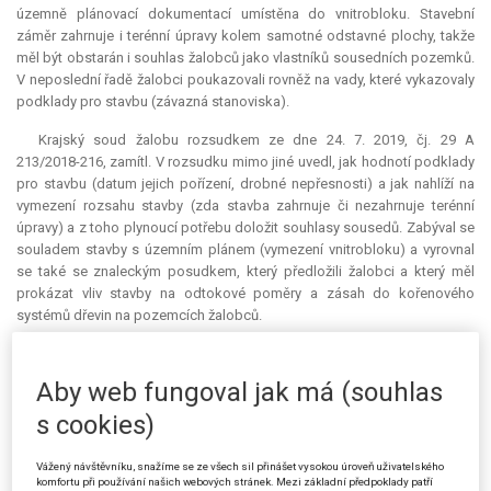
územně plánovací dokumentací umístěna do vnitrobloku. Stavební
záměr zahrnuje i terénní úpravy kolem samotné odstavné plochy, takže
měl být obstarán i souhlas žalobců jako vlastníků sousedních pozemků.
V neposlední řadě žalobci poukazovali rovněž na vady, které vykazovaly
podklady pro stavbu (závazná stanoviska).
Krajský soud žalobu rozsudkem ze dne 24. 7. 2019, čj. 29 A
213/2018-216, zamítl. V rozsudku mimo jiné uvedl, jak hodnotí podklady
pro stavbu (datum jejich pořízení, drobné nepřesnosti) a jak nahlíží na
vymezení rozsahu stavby (zda stavba zahrnuje či nezahrnuje terénní
úpravy) a z toho plynoucí potřebu doložit souhlasy sousedů. Zabýval se
souladem stavby s územním plánem (vymezení vnitrobloku) a vyrovnal
se také se znaleckým posudkem, který předložili žalobci a který měl
prokázat vliv stavby na odtokové poměry a zásah do kořenového
systémů dřevin na pozemcích žalobců.
Žalobci (stěžovatelé) podali proti tomuto rozsudku kasační stížnost,
v níž namítali, že krajský soud nesprávně vyhodnotil soulad stavby s
Aby web fungoval jak má (souhlas
územním plánem, neboť pro účely této stavby nesprávně vyložil pojem
s cookies)
„vnitroblok“ obsažený v obecně závazné vyhlášce města Brna č. 2/2004,
o závazných částech Územního plánu města Brna (dále jen „územní
plán“). Na rozdíl od krajského soudu i od žalovaného se stěžovatelé
Vážený návštěvníku, snažíme se ze všech sil přinášet vysokou úroveň uživatelského
komfortu při používání našich webových stránek. Mezi základní předpoklady patří
domnívali, že za vnitroblok lze považovat nejen prostor zcela uzavřený,