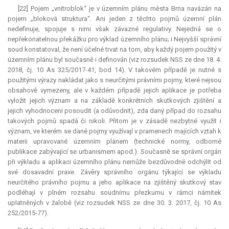
[22] Pojem „vnitroblok“ je v územním plánu města Brna navázán na
pojem „bloková struktura“. Ani jeden z těchto pojmů územní plán
nedefinuje, spojuje s nimi však závazné regulativy. Nejedná se o
nepřekonatelnou překážku pro výklad územního plánu; i Nejvyšší správní
soud konstatoval, že není účelné trvat na tom, aby každý pojem použitý v
územním plánu byl současně i definován (viz rozsudek NSS ze dne 18. 4.
2018, čj. 10 As 325/2017-41, bod 14). V takovém případě je nutné s
použitými výrazy nakládat jako s neurčitými právními pojmy, které nejsou
obsahově vymezeny, ale v každém případě jejich aplikace je potřeba
vyložit jejich význam a na základě konkrétních skutkových zjištění a
jejich vyhodnocení posoudit (a odůvodnit), zda daný případ do rozsahu
takových pojmů spadá či nikoli. Přitom je v zásadě nezbytné využít i
význam, ve kterém se dané pojmy využívají v pramenech majících vztah k
materii upravované územním plánem (technické normy, odborné
publikace zabývající se urbanismem apod.). Současně se správní orgán
při výkladu a aplikaci územního plánu nemůže bezdůvodně odchýlit od
své dosavadní praxe. Závěry správního orgánu týkající se výkladu
neurčitého právního pojmu a jeho aplikace na zjištěný skutkový stav
podléhají v plném rozsahu soudnímu přezkumu v rámci námitek
uplatněných v žalobě (viz rozsudek NSS ze dne 30. 3. 2017, čj. 10 As
252/2015-77).