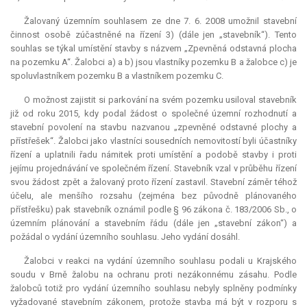
Žalovaný územním souhlasem ze dne 7. 6. 2008 umožnil stavební
činnost osobě zúčastněné na řízení 3) (dále jen „stavebník“). Tento
souhlas se týkal umístění stavby s názvem „Zpevněná odstavná plocha
na pozemku A“. Žalobci a) a b) jsou vlastníky pozemku B a žalobce c) je
spoluvlastníkem pozemku B a vlastníkem pozemku C.
O možnost zajistit si parkování na svém pozemku usiloval stavebník
již od roku 2015, kdy podal žádost o společné územní rozhodnutí a
stavební povolení na stavbu nazvanou „zpevněné odstavné plochy a
přístřešek“. Žalobci jako vlastníci sousedních nemovitostí byli účastníky
řízení a uplatnili řadu námitek proti umístění a podobě stavby i proti
jejímu projednávání ve společném řízení. Stavebník vzal v průběhu řízení
svou žádost zpět a žalovaný proto řízení zastavil. Stavební záměr téhož
účelu, ale menšího rozsahu (zejména bez původně plánovaného
přístřešku) pak stavebník oznámil podle § 96 zákona č. 183/2006 Sb., o
územním plánování a stavebním řádu (dále jen „stavební zákon“) a
požádal o vydání územního souhlasu. Jeho vydání dosáhl.
Žalobci v reakci na vydání územního souhlasu podali u Krajského
soudu v Brně žalobu na ochranu proti nezákonnému zásahu. Podle
žalobců totiž pro vydání územního souhlasu nebyly splněny podmínky
vyžadované stavebním zákonem, protože stavba má být v rozporu s