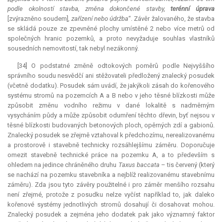
podle okolností stavba, změna dokončené stavby,
terénní úprava
[zvýrazněno soudem]
, zařízení nebo údržba
“. Závěr žalovaného, že stavba
se skládá pouze ze zpevněné plochy umístěné 2 nebo více metrů od
společných hranic pozemků, a proto nevyžaduje souhlas vlastníků
sousedních nemovitostí, tak nebyl nezákonný.
[34] O podstatné změně odtokových poměrů podle Nejvyššího
správního soudu nesvědčí ani stěžovateli předložený znalecký posudek
(včetně dodatku). Posudek sám uvádí, že jakýkoli zásah do kořenového
systému stromů na pozemcích A a B nebo v jeho těsné blízkosti může
způsobit změnu vodního režimu v dané lokalitě s nadměrným
vysycháním půdy a může způsobit odumření těchto dřevin, byť nejsou v
těsné blízkosti budovaných betonových ploch, opěrných zdí a gabionů.
Znalecký posudek se zřejmě vztahoval k předchozímu, nerealizovanému
a prostorově i stavebně technicky rozsáhlejšímu záměru. Doporučuje
omezit stavebně technické práce na pozemku A, a to především s
ohledem na jedince chráněného druhu
Taxus baccata
– tis červený (který
se nachází na pozemku stavebníka a nejblíž realizovanému stavebnímu
záměru). Zda jsou tyto závěry použitelné i pro záměr menšího rozsahu
není zřejmé, protože z posudku nelze vyčíst například to, jak daleko
kořenové systémy jednotlivých stromů dosahují či dosahovat mohou.
Znalecký posudek a zejména jeho dodatek pak jako významný faktor