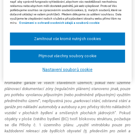
např. aby správně fungovalo vyhledávání, abychom vás neobtěžovali nevhodnou
resp. ohraničený okolními budovami, ale též prostor obklopený
reklamou nebo abychom měli dostatek podnětů, jak web vylepšovat. Proto od Vás
zástavbou pouze částečně, který mezi jednotlivými bloky domů
potřebujeme souhlas se zpracováním souborů cookies, tj. malých souborů, které se
dočasně ukládají ve vašem prohlížeči. Předem děkujeme za udělení souhlasu. Data
ponechává určitý „volný prostor“. Dle příslušné části grafické a textové
využijeme ke zlepšování našich služeb a přizpůsobení obsahu webu přímo Vám na
části územního plánu je příslušná lokalita vedena v rámci plochy BC 0.4,
míru.
Oznámení o ochraně osobních údajů a souborů cookie
což znamená druh plochy „stavební“, funkce „plocha bydlení“ a funkční
typ „plocha čistého bydlení“, s indexem podlažní plochy 0,4. Současně
Zamítnout vše kromě nutných cookies
jde o plochu stabilizovanou, tedy (podle Přílohy č. 1 územního plánu) o
dílčí část území, ve kterém se stávající účel a intenzita využití nebude
zásadně měnit. Za změnu se přitom nepovažuje modernizace,
Přijmout všechny soubory cookie
revitalizace a přestavba území za dodržení charakteru zástavby a indexu
podlažní plochy, zástavba proluk a dostavba uvnitř stávajících areálů.
Nastavení souborů cookie
Pro všechny stavební plochy jsou podle Přílohy č. 1 územního plánu pro
řešení dopravy v klidu přípustná: „
parkovací stání, odstavná státní a
hromadné garáže ve všech stavebních územích, pokud není územně
plánovací dokumentací zóny (regulačním plánem) stanoveno jinak, pouze
pro potřebu vyvolanou přípustným (nebo podmíněně přípustným) využitím
předmětného území
“; nepřípustná jsou „
parkovací stání, odstavná stání a
garáže pro nákladní automobily a autobusy a pro přívěsy těchto nákladních
vozidel v plochách bydlení a smíšených plochách jádrových
“. Pokud
objekty v ploše čistého bydlení (BC) tvoří blokovou strukturu, požaduje
se dle Přílohy č. 1 územního plánu: „
využití vnitrobloku pouze pro
každodenní rekreaci zde bydlících obyvatel (tj. především pro zeleň a