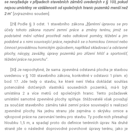
se nevyžaduje v případech stavebních záměrů uvedených v § 103, pokud
nejsou umístěny ve vzdálenosti od společných hranic pozemků menší než
2 m
“ [zvýrazněno soudem].
[29] Podle § 3 odst. 1 stavebního zákona „[t]
erénní úpravou se pro
účely tohoto zákona rozumí zemní práce a změny terénu, jimiž se
podstatně mění vzhled prostředí nebo odtokové poměry, těžební a jim
podobné a s nimi související práce, nejedná-li se o hornickou činnost nebo
činnost prováděnou hornickým způsobem, například skladovací a odstavné
plochy, násypy, zavážky, úpravy pozemků pro zřízení hřišť a sportovišť,
těžební práce na povrchu
“.
[30] Je nepochybné, že sama zpevněná odstavná plocha je stavbou
uvedenou v § 103 stavebního zákona, konkrétně v odstavci 1 písm. e)
bod 17. Jde tedy o stavbu, ke které není třeba dokládat souhlas
potenciálně dotčených vlastníků sousedních pozemků, má-li být
umístěna 2 a více metrů od společných hranic. Tento požadavek
umístění samotné zpevněné plochy splňuje. Stěžovatelé však považují
za součást stavebního záměru také zemní práce související s realizací
zpevněné plochy. Na jednu stranu jde zejména o skrývku ornice a
výkopové práce na zarovnání terénu pro stavbu. Ty podle nich přesahují
hloubku 1,5 m, a spadají proto do definice terénních úprav. Na druhé
straně jde o následné doprovodné povrchové úpravy terénu, jako je