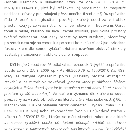
Odboru územního a stavebního řízení ze dne 28. 1. 2019, čj.
MMB/0110884/2019, jímž byl stěžovatel c) vyrozuměn, že magistrát
neshledal důvody pro zahájení přezkumného řízení dle § 94 správního
řádu. Shodně s magistrátem považuje krajský soud za vnitroblok
prostor, který je ze všech stran ohraničen stávajícími budovami. Oproti
tomu v místě, kterého se týká územní souhlas, jsou volné prostory
tvořené zahradami, jsou dány rozestupy mezi stavbami, předmětný
pozemek navazuje na chodník a pozemní komunikaci, což jsou všechno
faktory, které dle soudu vylučují existenci uzavřené blokové struktury
zástavby a existenci vnitrobloku v daném případě.
[20] Krajský soud rovněž odkázal na rozsudek Nejvyššího správního
soudu ze dne 27. 8. 2009, čj. 7 As 48/2009-79, č. 1970/2010 Sb. NSS,
který se zabýval vymezením pojmu „uzavřený prostor existujících
staveb“ a za vnitroblok považoval „
prostor, který je obklopen blokem
obytných a jiných domů (prostor je ohraničen všemi domy, které z tohoto
prostoru vytváří vnitroblok)
“
.
Ve stejném významu dle krajského soudu
používá výraz vnitroblok i odborná literatura (viz Machačková, J. § 96. In:
Machačková, J. a kol.
Stavební zákon: komentář
. 3. vydání. Praha : C. H.
Beck, 2018, s. 686) nebo zákonodárce (bod 218 důvodové zprávy k
zákonu č. 350/2012 Sb., kterým se mění stavební zákon a dle které
„[a]
bsence vyvolává potíže při řešení přístupů zvláště do staveb
umístěných v uzavřených prostorech existujících staveb (vnitrobloků)