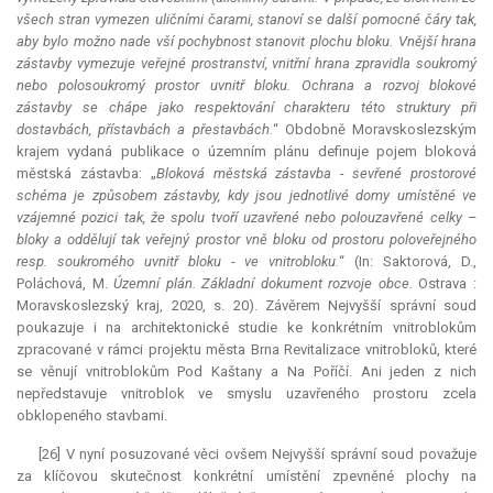
všech stran vymezen uličními čarami, stanoví se další pomocné čáry tak,
aby bylo možno nade vší pochybnost stanovit plochu bloku. Vnější hrana
zástavby vymezuje veřejné prostranství, vnitřní hrana zpravidla soukromý
nebo polosoukromý prostor uvnitř bloku. Ochrana a rozvoj blokové
zástavby se chápe jako respektování charakteru této struktury při
dostavbách, přístavbách a přestavbách.
“ Obdobně Moravskoslezským
krajem vydaná publikace o územním plánu definuje pojem bloková
městská zástavba: „
Bloková městská zástavba - sevřené prostorové
schéma je způsobem zástavby, kdy jsou jednotlivé domy umístěné ve
vzájemné pozici tak, že spolu tvoří uzavřené nebo polouzavřené celky –
bloky a oddělují tak veřejný prostor vně bloku od prostoru poloveřejného
resp. soukromého uvnitř bloku - ve vnitrobloku.
“ (In: Saktorová, D.,
Poláchová, M.
Územní plán. Základní dokument rozvoje obce.
Ostrava :
Moravskoslezský kraj, 2020, s. 20). Závěrem Nejvyšší správní soud
poukazuje i na architektonické studie ke konkrétním vnitroblokům
zpracované v rámci projektu města Brna Revitalizace vnitrobloků, které
se věnují vnitroblokům Pod Kaštany a Na Poříčí. Ani jeden z nich
nepředstavuje vnitroblok ve smyslu uzavřeného prostoru zcela
obklopeného stavbami.
[26] V nyní posuzované věci ovšem Nejvyšší správní soud považuje
za klíčovou skutečnost konkrétní umístění zpevněné plochy na