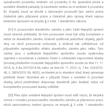
vysvahování pozemku směrem od pozemku D ke zpevněné ploše a
umístění dřevěné palisády (s navršením terénu za ní směrem k pozemku
B). Krajský soud ve shodě s žalovaným posoudil tyto zemní práce
částečně jako přípravné práce a částečně jako úpravy, které nejsou
terénními úpravami ve smyslu § 3 odst. 1 stavebního zákona.
[31] K posuzování stavebního záměru a jeho částí Nejvyšší správní
soud obecně předesílá, že toto posouzení musí být vždy komplexní a
nelze ze stavebního záměru účelově vydělovat jednotlivé objekty, jejich
vlivy na okolí posuzovat izolovaně, a účelově tak odhlédnout od
případného synergického efektu stavebního záměru jako celku. Tyto
závěry jsou v judikatuře Nejvyššího správního soudu opakovány
zejména v souvislosti s vedením řízení o odstranění nepovolené stavby
(srovnej především rozsudek Nejvyššího správního soudu ze dne 11. 11.
2014, čj. 6 As 207/2014-36, nebo ze dne 29. 11. 2012, čj. 7 As 120/2012-
40, č. 2829/2013 Sb. NSS), ve kterém je to stavební úřad, který vymezuje
předmět řízení. Nicméně ani v případě řízení o umístění či povolení
stavby, jehož předmětem disponuje stavebník jako žadatel, nelze od
komplexního posouzení stavby odhlížet.
[32] Přes výše uvedené Nejvyšší správní soud sdílí názor, že skrývka
ornice v rozsahu posuzovaného stavebního záměru je přípravnou prací,
nikoli samostatnou terénní úpravou ve smyslu § 3 odst. 1 stavebního