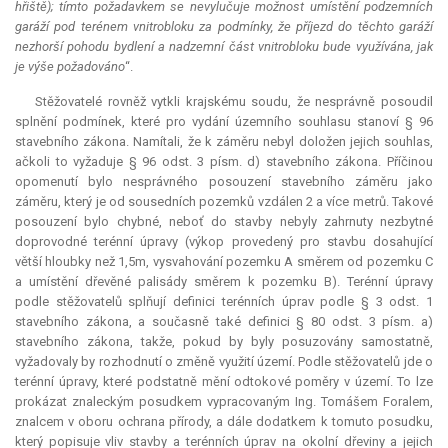
hřiště); tímto požadavkem se nevylučuje možnost umístění podzemních
garáží pod terénem vnitrobloku za podmínky, že příjezd do těchto garáží
nezhorší pohodu bydlení a nadzemní část vnitrobloku bude využívána, jak
je výše požadováno
“.
Stěžovatelé rovněž vytkli krajskému soudu, že nesprávně posoudil
splnění podmínek, které pro vydání územního souhlasu stanoví § 96
stavebního zákona. Namítali, že k záměru nebyl doložen jejich souhlas,
ačkoli to vyžaduje § 96 odst. 3 písm. d) stavebního zákona. Příčinou
opomenutí bylo nesprávného posouzení stavebního záměru jako
záměru, který je od sousedních pozemků vzdálen 2 a více metrů. Takové
posouzení bylo chybné, neboť do stavby nebyly zahrnuty nezbytné
doprovodné terénní úpravy (výkop provedený pro stavbu dosahující
větší hloubky než 1,5m, vysvahování pozemku A směrem od pozemku C
a umístění dřevěné palisády směrem k pozemku B). Terénní úpravy
podle stěžovatelů splňují definici terénních úprav podle § 3 odst. 1
stavebního zákona, a současně také definici § 80 odst. 3 písm. a)
stavebního zákona, takže, pokud by byly posuzovány samostatně,
vyžadovaly by rozhodnutí o změně využití území. Podle stěžovatelů jde o
terénní úpravy, které podstatně mění odtokové poměry v území. To lze
prokázat znaleckým posudkem vypracovaným Ing. Tomášem Foralem,
znalcem v oboru ochrana přírody, a dále dodatkem k tomuto posudku,
který popisuje vliv stavby a terénních úprav na okolní dřeviny a jejich