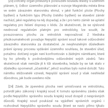
[23] Dotčený orgán příslušný k posouzení souladu stavby s územním
plánem, tj. Odbor územního plánování a rozvoje Magistrátu města Brna
ve svém závazném stanovisku shrnul, v jaké funkční ploše (Plochy
bydlení) a funkčním typu (Plochy čistého bydlení) se stavební záměr
nachází, jaké regulativy na něj dopadají, a že i pro tento záměr se uplatní
regulativy pro řešení dopravy v klidu. Ze skutečnosti, že se výslovně
nevěnoval regulativům platným pro vnitrobloky, lze soudit, že
posuzovanou plochu za vnitroblok nepovažoval. Z hlediska
přezkoumatelnosti považuje Nejvyšší správní soud takové odůvodnění
závazného stanoviska za dostatečné. Je nevyhnutelným důsledkem
právní úpravy procesu vydávání územního souhlasu, že stavební úřad,
potažmo dotčený orgán není konfrontován s žádnými námitkami, které
by ho přiměly k podrobnějšímu odůvodnění svých závěrů. Tato
skutečnost však nemůže jít k tíži stavebníka, ledaže by se tak stalo v
důsledku opomenutí „účastníka“, jehož souhlas bylo nutné doložit. Tuto
námitku stěžovatelé vznesli, Nejvyšší správní soud ji však neshledal
důvodnou, jak bude uvedeno níže.
[24] Závěr, že zpevněná plocha není umisťovaná ve vnitrobloku,
potvrdil jako zákonný i krajský soud. K tomuto správnému závěru však
podle Nejvyššího správního soudu krajský soud dospěl z nesprávných
důvodů. Krajský soud poukázal na vyjádření správních orgánů i
rozhodnutí Nejvyššího správního soudu (které se navíc přímo týkalo