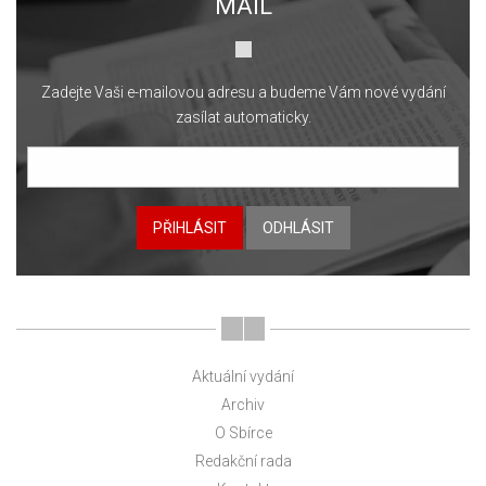
MAIL
Zadejte Vaši e-mailovou adresu a budeme Vám nové vydání
zasílat automaticky.
PŘIHLÁSIT
ODHLÁSIT
Aktuální vydání
Archiv
O Sbírce
Redakční rada