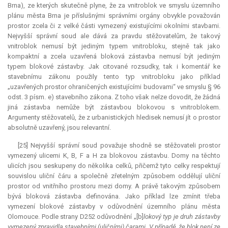
Brna), ze kterých skutečně plyne, že za vnitroblok ve smyslu územního
plánu města Brna je příslušnými správními orgány obvykle považován
prostor zcela či z velké části vymezený existujícími okolními stavbami.
Nejvyšší správní soud ale dává za pravdu stěžovatelům, že takový
vnitroblok nemusí být jediným typem vnitrobloku, stejně tak jako
kompaktní a zcela uzavřená bloková zástavba nemusí být jediným
typem blokové zástavby. Jak citované rozsudky, tak i komentář ke
stavebnímu zákonu použily tento typ vnitrobloku jako příklad
„uzavřených prostor ohraničených existujícími budovami“ ve smyslu § 96
odst. 3 písm. e) stavebního zákona. Z toho však nelze dovodit, že žádná
jiná zástavba nemůže být zástavbou blokovou s vnitroblokem.
Argumenty stěžovatelů, že z urbanistických hledisek nemusí jít o prostor
absolutně uzavřený, jsou
relevantní
.
[25] Nejvyšší správní soud považuje shodně se stěžovateli prostor
vymezený ulicemi K, B, F a H za blokovou zástavbu. Domy na těchto
ulicích jsou seskupeny do několika celků, přičemž tyto celky respektují
souvislou uliční čáru a společně zřetelným způsobem oddělují uliční
prostor od vnitřního prostoru mezi domy. A právě takovým způsobem
bývá bloková zástavba definována. Jako příklad lze zmínit třeba
vymezení blokové zástavby v odůvodnění územního plánu města
Olomouce. Podle strany D252 odůvodnění „[b]
lokový typ je druh zástavby
vymezený zpravidla stavebními (uličními) čarami. V případě, že blok není ze