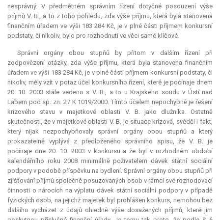
nesprávný. V předmětném správním řízení dotyčné posouzení výše
příjmů V. B., a to z toho pohledu, zda výše příjmu, která byla stanovena
finančním úřadem ve výši 183 284 Kč, je v plné části příjmem konkursní
podstaty, či nikoliv, bylo pro rozhodnutí ve věci samé klíčové.
Správní orgány obou stupňů by přitom v dalším řízení při
zodpovězení otázky, zda výše příjmu, která byla stanovena finančním
úřadem ve výši 183 284 Kč, je v plné části příjmem konkursní podstaty, či
nikoliv, měly vzít v potaz účel konkursního řízení, které je počínaje dnem
20. 10. 2003 stále vedeno s V. B., a to u Krajského soudu v Ústí nad
Labem pod sp. zn. 27 K 1019/2000. Tímto účelem nepochybně je řešení
krizového stavu v majetkové oblasti V. B. jako dlužníka. Ostatně
skutečnosti, že v majetkové oblasti V. B. je situace krizová, svědčí i fakt,
který nijak nezpochybňovaly správní orgány obou stupňů a který
prokazatelně vyplývá z předloženého správního spisu, že V. B. je
počínaje dne 20. 10. 2003 v konkursu a že byl v rozhodném období
kalendářního roku 2008 minimálně poživatelem dávek státní sociální
podpory v podobě příspěvku na bydlení. Správní orgány obou stupňů při
zjišťování příjmů společně posuzovaných osob v rámci své rozhodovací
činnosti o nárocích na výplatu dávek státní sociální podpory v případě
fyzických osob, na jejichž majetek byl prohlášen konkurs, nemohou bez
dalšího vycházet z údajů ohledně výše dosažených příjmů, které jim
poskytnou příslušné finanční úřady. Je tomu tak proto, že podle § 6