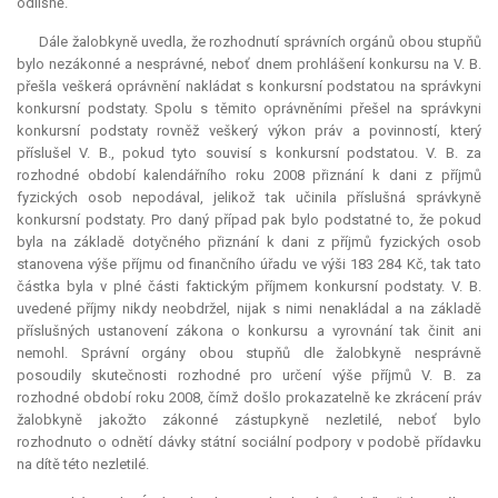
odlišně.
Dále žalobkyně uvedla, že rozhodnutí správních orgánů obou stupňů
bylo nezákonné a nesprávné, neboť dnem prohlášení konkursu na V. B.
přešla veškerá oprávnění nakládat s konkursní podstatou na správkyni
konkursní podstaty. Spolu s těmito oprávněními přešel na správkyni
konkursní podstaty rovněž veškerý výkon práv a povinností, který
příslušel V. B., pokud tyto souvisí s konkursní podstatou. V. B. za
rozhodné období kalendářního roku 2008 přiznání k dani z příjmů
fyzických osob nepodával, jelikož tak učinila příslušná správkyně
konkursní podstaty. Pro daný případ pak bylo podstatné to, že pokud
byla na základě dotyčného přiznání k dani z příjmů fyzických osob
stanovena výše příjmu od finančního úřadu ve výši 183 284 Kč, tak tato
částka byla v plné části faktickým příjmem konkursní podstaty. V. B.
uvedené příjmy nikdy neobdržel, nijak s nimi nenakládal a na základě
příslušných ustanovení zákona o konkursu a vyrovnání tak činit ani
nemohl. Správní orgány obou stupňů dle žalobkyně nesprávně
posoudily skutečnosti rozhodné pro určení výše příjmů V. B. za
rozhodné období roku 2008, čímž došlo prokazatelně ke zkrácení práv
žalobkyně jakožto zákonné zástupkyně nezletilé, neboť bylo
rozhodnuto o odnětí dávky státní sociální podpory v podobě přídavku
na dítě této nezletilé.