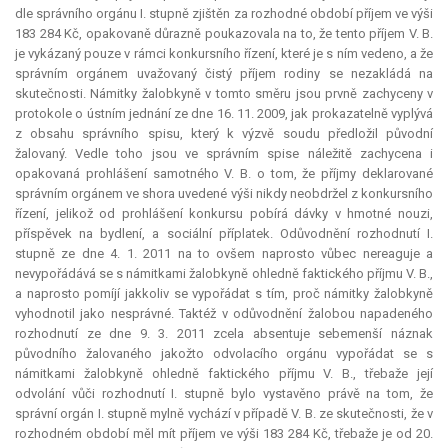
dle správního orgánu I. stupně zjištěn za rozhodné období příjem ve výši
183 284 Kč, opakovaně důrazně poukazovala na to, že tento příjem V. B.
je vykázaný pouze v rámci konkursního řízení, které je s ním vedeno, a že
správním orgánem uvažovaný čistý příjem rodiny se nezakládá na
skutečnosti. Námitky žalobkyně v tomto směru jsou prvně zachyceny v
protokole o ústním jednání ze dne 16. 11. 2009, jak prokazatelně vyplývá
z obsahu správního spisu, který k výzvě soudu předložil původní
žalovaný. Vedle toho jsou ve správním spise náležitě zachycena i
opakovaná prohlášení samotného V. B. o tom, že příjmy deklarované
správním orgánem ve shora uvedené výši nikdy neobdržel z konkursního
řízení, jelikož od prohlášení konkursu pobírá dávky v hmotné nouzi,
příspěvek na bydlení, a sociální příplatek. Odůvodnění rozhodnutí I.
stupně ze dne 4. 1. 2011 na to ovšem naprosto vůbec nereaguje a
nevypořádává se s námitkami žalobkyně ohledně faktického příjmu V. B.,
a naprosto pomíjí jakkoliv se vypořádat s tím, proč námitky žalobkyně
vyhodnotil jako nesprávné. Taktéž v odůvodnění žalobou napadeného
rozhodnutí ze dne 9. 3. 2011 zcela absentuje sebemenší náznak
původního žalovaného jakožto odvolacího orgánu vypořádat se s
námitkami žalobkyně ohledně faktického příjmu V. B., třebaže její
odvolání vůči rozhodnutí I. stupně bylo vystavěno právě na tom, že
správní orgán I. stupně mylně vychází v případě V. B. ze skutečnosti, že v
rozhodném období měl mít příjem ve výši 183 284 Kč, třebaže je od 20.