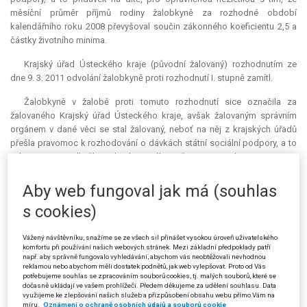
měsíční průměr příjmů rodiny žalobkyně za rozhodné období
kalendářního roku 2008 převyšoval součin zákonného koeficientu 2,5 a
částky životního minima.
Krajský úřad Ústeckého kraje (původní žalovaný) rozhodnutím ze
dne 9. 3. 2011 odvolání žalobkyně proti rozhodnutí I. stupně zamítl.
Žalobkyně v žalobě proti tomuto rozhodnutí sice označila za
žalovaného Krajský úřad Ústeckého kraje, avšak žalovaným správním
orgánem v dané věci se stal žalovaný, neboť na něj z krajských úřadů
přešla pravomoc k rozhodování o dávkách státní sociální podpory, a to
od 1. 1. 2012 podle čl. VIII. bodu 10 zákona č. 366/2011 Sb.
V žalobě proti rozhodnutí původního žalovaného žalobkyně namítala,
Aby web fungoval jak má (souhlas
že správní orgán I. stupně v dané věci vydal již tři rozhodnutí, přičemž
s cookies)
předchozí dvě rozhodnutí, jimiž bylo taktéž rozhodnuto o odnětí dávky
sociální podpory, původní žalovaný zrušil a vrátil k dalšímu řízení pro
nedostatečně zjištěný skutkový stav. Správní orgán I. stupně své třetí
Vážený návštěvníku, snažíme se ze všech sil přinášet vysokou úroveň uživatelského
komfortu při používání našich webových stránek. Mezi základní předpoklady patří
rozhodnutí odůvodnil tím, že doložený měsíční průměr příjmů rodiny v
např. aby správně fungovalo vyhledávání, abychom vás neobtěžovali nevhodnou
rozhodném období za rok 2008 převyšuje součin koeficientu 2,5 a
reklamou nebo abychom měli dostatek podnětů, jak web vylepšovat. Proto od Vás
částky životního minima rodiny, přičemž pro účely výpočtu průměrného
potřebujeme souhlas se zpracováním souborů cookies, tj. malých souborů, které se
dočasně ukládají ve vašem prohlížeči. Předem děkujeme za udělení souhlasu. Data
měsíčního příjmu a životního minima rodiny byly společně posuzovány
využijeme ke zlepšování našich služeb a přizpůsobení obsahu webu přímo Vám na
osoby: nezletilá, jejíž životní minimum činilo 1 600 Kč a příjem činil 0 Kč,
míru.
Oznámení o ochraně osobních údajů a souborů cookie