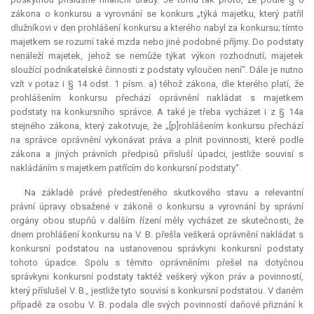
zákona o konkursu a vyrovnání se konkurs „týká majetku, který patřil
dlužníkovi v den prohlášení konkursu a kterého nabyl za konkursu; tímto
majetkem se rozumí také mzda nebo jiné podobné příjmy. Do podstaty
nenáleží majetek, jehož se nemůže týkat výkon rozhodnutí; majetek
sloužící podnikatelské činnosti z podstaty vyloučen není“. Dále je nutno
vzít v potaz i § 14 odst. 1 písm. a) téhož zákona, dle kterého platí, že
prohlášením konkursu přechází oprávnění nakládat s majetkem
podstaty na konkursního správce. A také je třeba vycházet i z § 14a
stejného zákona, který zakotvuje, že „[p]rohlášením konkursu přechází
na správce oprávnění vykonávat práva a plnit povinnosti, které podle
zákona a jiných právních předpisů přísluší úpadci, jestliže souvisí s
nakládáním s majetkem patřícím do konkursní podstaty“.
Na základě právě předestřeného skutkového stavu a
relevantní
právní úpravy obsažené v zákoně o konkursu a vyrovnání by správní
orgány obou stupňů v dalším řízení měly vycházet ze skutečnosti, že
dnem prohlášení konkursu na V. B. přešla veškerá oprávnění nakládat s
konkursní podstatou na ustanovenou správkyni konkursní podstaty
tohoto úpadce. Spolu s těmito oprávněními přešel na dotyčnou
správkyni konkursní podstaty taktéž veškerý výkon práv a povinností,
který příslušel V. B., jestliže tyto souvisí s konkursní podstatou. V daném
případě za osobu V. B. podala dle svých povinností daňové přiznání k