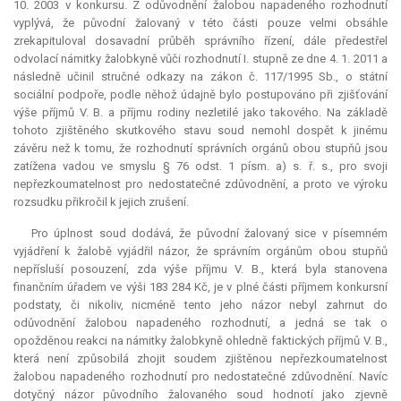
10. 2003 v konkursu. Z odůvodnění žalobou napadeného rozhodnutí
vyplývá, že původní žalovaný v této části pouze velmi obsáhle
zrekapituloval dosavadní průběh správního řízení, dále předestřel
odvolací námitky žalobkyně vůči rozhodnutí I. stupně ze dne 4. 1. 2011 a
následně učinil stručné odkazy na zákon č. 117/1995 Sb., o státní
sociální podpoře, podle něhož údajně bylo postupováno při zjišťování
výše příjmů V. B. a příjmu rodiny nezletilé jako takového. Na základě
tohoto zjištěného skutkového stavu soud nemohl dospět k jinému
závěru než k tomu, že rozhodnutí správních orgánů obou stupňů jsou
zatížena vadou ve smyslu § 76 odst. 1 písm. a) s. ř. s., pro svoji
nepřezkoumatelnost pro nedostatečné zdůvodnění, a proto ve výroku
rozsudku přikročil k jejich zrušení.
Pro úplnost soud dodává, že původní žalovaný sice v písemném
vyjádření k žalobě vyjádřil názor, že správním orgánům obou stupňů
nepřísluší posouzení, zda výše příjmu V. B., která byla stanovena
finančním úřadem ve výši 183 284 Kč, je v plné části příjmem konkursní
podstaty, či nikoliv, nicméně tento jeho názor nebyl zahrnut do
odůvodnění žalobou napadeného rozhodnutí, a jedná se tak o
opožděnou reakci na námitky žalobkyně ohledně faktických příjmů V. B.,
která není způsobilá zhojit soudem zjištěnou nepřezkoumatelnost
žalobou napadeného rozhodnutí pro nedostatečné zdůvodnění. Navíc
dotyčný názor původního žalovaného soud hodnotí jako zjevně