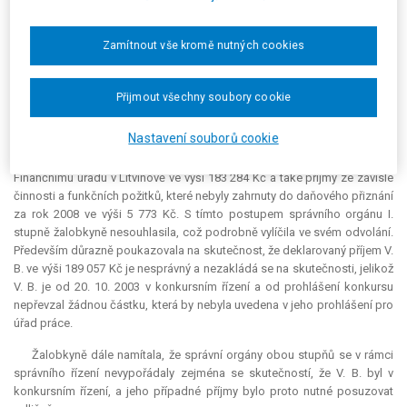
dále žalobkyně, jejíž životní minimum činilo 2 600 Kč a příjem činil 91 656
Kč, a V. B., jehož životní minimum činilo 2 880 Kč a příjem činil 189 057 Kč.
Zamítnout vše kromě nutných cookies
Doložený měsíční průměr příjmů rodiny v rozhodném období za rok
2008 tak činil dle správního orgánu I. stupně 23 392,75 Kč, a tedy
převyšoval součin zákonného koeficientu 2,5 a částky životního minima
Přijmout všechny soubory cookie
rodiny, která činila 7 080 Kč, tj. 17 700 Kč. Do rozhodného období roku
2008 v případě V. B. byly správním orgánem I. stupně na základě
Nastavení souborů cookie
podkladů získaných od Finančního úřadu v Litvínově a dále zjištěných
skutečností započítány příjmy za dotyčné zdaňovací období vyčíslené
Finančnímu úřadu v Litvínově ve výši 183 284 Kč a také příjmy ze závislé
činnosti a funkčních požitků, které nebyly zahrnuty do daňového přiznání
za rok 2008 ve výši 5 773 Kč. S tímto postupem správního orgánu I.
stupně žalobkyně nesouhlasila, což podrobně vylíčila ve svém odvolání.
Především důrazně poukazovala na skutečnost, že deklarovaný příjem V.
B. ve výši 189 057 Kč je nesprávný a nezakládá se na skutečnosti, jelikož
V. B. je od 20. 10. 2003 v konkursním řízení a od prohlášení konkursu
nepřevzal žádnou částku, která by nebyla uvedena v jeho prohlášení pro
úřad práce.
Žalobkyně dále namítala, že správní orgány obou stupňů se v rámci
správního řízení nevypořádaly zejména se skutečností, že V. B. byl v
konkursním řízení, a jeho případné příjmy bylo proto nutné posuzovat