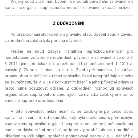
Krajský soud v Ústí nad Labem rozhodnutí původního žalovaného a
správního orgánu I. stupně zrušil a věc vrátil žalovanému k dalšímu řízení.
Z ODŮVODNĚNÍ:
Po přezkoumání skutkového a právního stavu dospěl soud k závěru,
že předmětná žaloba byla podána důvodně.
Předně se soud zabýval námitkou nepřezkoumatelnosti pro
nedostatečné zdůvodnění rozhodnutí původního žalovaného ze dne 9.
3. 2011 i jemu předcházejícího rozhodnutí I. stupně ze dne 4. 1. 2011 ve
smyslu § 76 odst. 1 písm. a) s. ř. s. Žalobkyně namítala, že správní
orgány obou stupňů se v rámci správního řízení nevypořádaly zejména
se skutečností, že V. B. je v konkursním řízení, a jeho případné příjmy je
proto nutné posuzovat odlišně. Z odůvodnění rozhodnutí správních
orgánů obou stupňů přitom soud zjistil, že námitka žalobkyně v tomto
směru je naprosto opodstatněná.
V této souvislosti nelze nezmínit, že žalobkyně po celou dobu
správního řízení, a to od okamžiku, kdy byla srozuměna s předběžným
stanoviskem správního orgánu I. stupně o tom, že by jí měl zaniknout
nárok na dávku státní sociální podpory v podobě přídavku na dítě s
ohledem na výši příjmu společně posuzované osoby V. B., u něhož byl