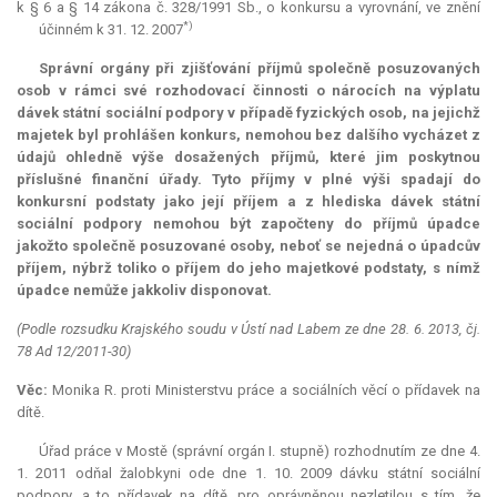
k § 6 a § 14 zákona č. 328/1991 Sb., o konkursu a vyrovnání, ve znění
*)
účinném k 31. 12. 2007
Správní orgány při zjišťování příjmů společně posuzovaných
osob v rámci své rozhodovací činnosti o nárocích na výplatu
dávek státní sociální podpory v případě fyzických osob, na jejichž
majetek byl prohlášen konkurs, nemohou bez dalšího vycházet z
údajů ohledně výše dosažených příjmů, které jim poskytnou
příslušné finanční úřady. Tyto příjmy v plné výši spadají do
konkursní podstaty jako její příjem a z hlediska dávek státní
sociální podpory nemohou být započteny do příjmů úpadce
jakožto společně posuzované osoby, neboť se nejedná o úpadcův
příjem, nýbrž toliko o příjem do jeho majetkové podstaty, s nímž
úpadce nemůže jakkoliv disponovat.
(Podle rozsudku Krajského soudu v Ústí nad Labem ze dne 28. 6. 2013, čj.
78 Ad 12/2011-30)
Věc:
Monika R. proti Ministerstvu práce a sociálních věcí o přídavek na
dítě.
Úřad práce v Mostě (správní orgán I. stupně) rozhodnutím ze dne 4.
1. 2011 odňal žalobkyni ode dne 1. 10. 2009 dávku státní sociální
podpory, a to přídavek na dítě, pro oprávněnou nezletilou s tím, že