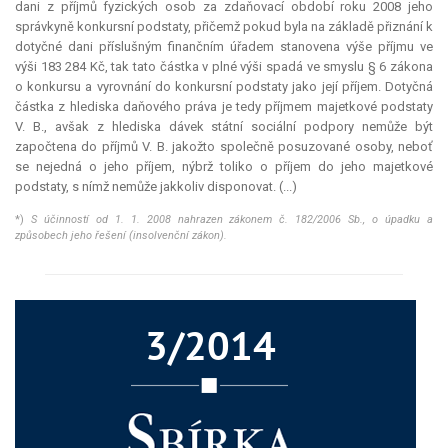
dani z příjmů fyzických osob za zdaňovací období roku 2008 jeho
správkyně konkursní podstaty, přičemž pokud byla na základě přiznání k
dotyčné dani příslušným finančním úřadem stanovena výše příjmu ve
výši 183 284 Kč, tak tato částka v plné výši spadá ve smyslu § 6 zákona
o konkursu a vyrovnání do konkursní podstaty jako její příjem. Dotyčná
částka z hlediska daňového práva je tedy příjmem majetkové podstaty
V. B., avšak z hlediska dávek státní sociální podpory nemůže být
započtena do příjmů V. B. jakožto společně posuzované osoby, neboť
se nejedná o jeho příjem, nýbrž toliko o příjem do jeho majetkové
podstaty, s nímž nemůže jakkoliv disponovat. (...)
*)
S účinností od 1. 1. 2008 nahrazen zákonem č. 182/2006 Sb., o úpadku a
způsobech jeho řešení (insolvenční zákon).