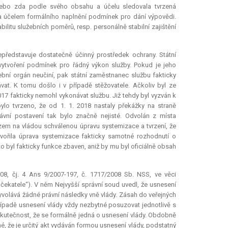
nebo zda podle svého obsahu a účelu sledovala tvrzená
 za účelem formálního naplnění podmínek pro dání výpovědi.
bilitu služebních poměrů, resp. personálně stabilní zajištění
ředstavuje dostatečně účinný prostředek ochrany. Státní
vytvoření podmínek pro řádný výkon služby. Pokud je jeho
bní orgán neučiní, pak státní zaměstnanec službu fakticky
t. K tomu došlo i v případě stěžovatele. Ačkoliv byl ze
017 fakticky nemohl vykonávat službu. Již tehdy byl vyzván k
lo tvrzeno, že od 1. 1. 2018 nastaly překážky na straně
ávní postavení tak bylo značně nejisté. Odvolán z místa
zem na vládou schválenou úpravu systemizace a tvrzení, že
tvořila úprava systemizace fakticky samotné rozhodnutí o
o byl fakticky funkce zbaven, aniž by mu byl oficiálně obsah
8, čj. 4 Ans 9/2007-197, č. 1717/2008 Sb. NSS, ve věci
 čekatele“). V něm Nejvyšší správní soud uvedl, že usnesení
yvolává žádné právní následky vně vlády. Zásah do veřejných
 případě usnesení vlády vždy nezbytné posuzovat jednotlivě s
kutečnost, že se formálně jedná o usnesení vlády. Obdobně
né, že je určitý akt vydáván formou usnesení vlády, podstatný