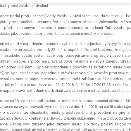
nutí podal žalobce odvolání.
obce podal proti usnesení vlády žalobu k Městskému soudu v Praze. Tu kon
 jistoty se domáhal i ochrany před nezákonným zásahem žalovaného. Městs
nu před nezákonným zásahem, k samostatnému projednání. Tuto žalobu pa
izace jako rozhodnutí byla odmítnuta usnesením městského soudu.
stský soud v napadeném rozsudku vyšel zejména z judikatury Nejvyššího sp
nezákonnému zásahu podle § 82 s. ř. s. úspěšná. Dospěl k závěru, že nejso
 městského soudu systemizace, popřípadě její změna, upravuje služební a pr
onkrétní osobě, a proto ani práva žalobce nemohla a nebyla změnou zkrác
án přímo vůči němu, bylo až rozhodnutí o odvolání ze služebního místa před
ý, byl by nucen žalobou napadnout právě rozhodnutí o odvolání proti prvost
vání zákonnosti napadeného rozhodnutí mohl zabývat rovněž napadenou úpr
sudek městského soudu ze dne 22. 5. 2018, čj. 11 Ad 17/2017-68, v němž 
ě napadl právě rozhodnutí o odvolání ze služebního místa představeného, a so
obce (stěžovatel) napadl rozsudek městského soudu kasační stížností. Stěž
zkrácen na svých právech. Vyrozuměním ze dne 4. 1. 2018 mu sdělil státní tajem
jeho odvolání ze služebního místa představeného a převedení na jiné s
začních důvodů, konkrétně z důvodu zrušení služebního místa z důvodu změny
enou vládou bylo zrušeno jeho služební místo. Do doby podání žaloby n
nuto. Situací však již byl postižen v dané době. Již na konci prosince 2017