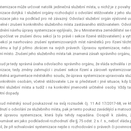
temizace může určovat natolik jedinečná služební místa, u nichž je z povahy 
izace dotýká. I služební orgány rozhodující o odvolání stěžovatele z jeho s
izace jako na podklad pro ně závazný. Odvolací služební orgán výslovně u
elné i zrušení konkrétního služebního místa zastávaného stěžovatelem. Odvol
nění návrhu úpravy systemizace vyplývalo, že u Ministerstva zemědělství se 
počívat ve zrušení dvou sekcí (a to právě i sekce řízené stěžovatelem) a vy
ekcí je navrhováno zrušení systemizovaných míst náměstků pro řízení těch
němu a byl jí přímo zkrácen na svých právech. Úpravou systemizace, nebo 
ní místo. Zrušení jeho služebního místa tak znamená zásah správního orgánu, kt
ud je tedy správná úvaha odvolacího správního orgánu, že vláda schválila 
izace, tedy změny zahrnující i zrušení sekce řízení a zároveň systemizova
itelná argumentace městského soudu, že úprava systemizace upravovala služe
onkrétním osobám, včetně stěžovatele. Lze si představit i jiné situace, kd
tní služební místa a tudíž i na konkrétní jmenovitě určitelné osoby. Vždy 
tní dopady.
kud městský soud poukazoval na svůj rozsudek čj. 11 Ad 17/2017-68, ve k
nutí o odvolání ze služebního místa, pak je tento poukaz zavádějící a matouc
at úpravou systemizace, která byla tehdy napadána. Dospěl k závěru, 
umávat ani jako podkladové rozhodnutí dle § 75 odst. 2 s. ř. s., neboť vláda
l, že při schvalování systemizace nejde o rozhodování o právech či povinnost