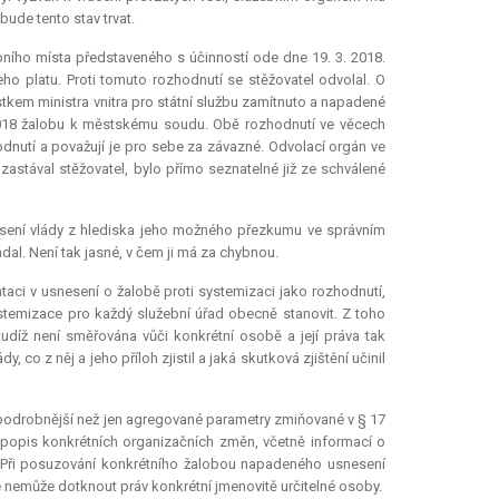
ude tento stav trvat.
bního místa představeného s účinností ode dne 19. 3. 2018.
eho platu. Proti tomuto rozhodnutí se stěžovatel odvolal. O
kem ministra vnitra pro státní službu zamítnuto a napadené
 2018 žalobu k městskému soudu. Obě rozhodnutí ve věcech
nutí a považují je pro sebe za závazné. Odvolací orgán ve
zastával stěžovatel, bylo přímo seznatelné již ze schválené
snesení vlády z hlediska jeho možného přezkumu ve správním
al. Není tak jasné, v čem ji má za chybnou.
ci v usnesení o žalobě proti systemizaci jako rozhodnutí,
ystemizace pro každý služební úřad obecně stanovit. Z toho
tudíž není směřována vůči konkrétní osobě a její práva tak
o z něj a jeho příloh zjistil a jaká skutková zjištění učinil
, podrobnější než jen agregované parametry zmiňované v § 17
i popis konkrétních organizačních změn, včetně informací o
). Při posuzování konkrétního žalobou napadeného usnesení
 nemůže dotknout práv konkrétní jmenovitě určitelné osoby.