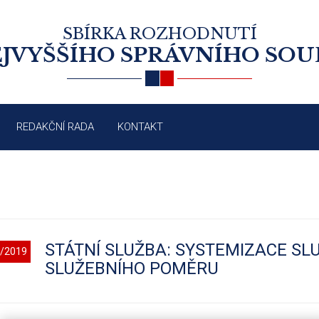
SBÍRKA ROZHODNUTÍ
JVYŠŠÍHO SPRÁVNÍHO SO
REDAKČNÍ RADA
KONTAKT
STÁTNÍ SLUŽBA: SYSTEMIZACE SL
/2019
SLUŽEBNÍHO POMĚRU