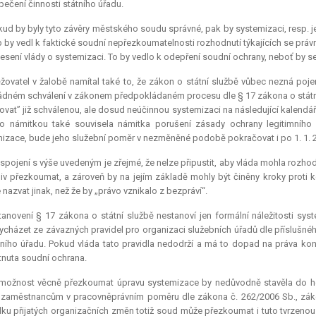
ečení činnosti státního úřadu.
ud by byly tyto závěry městského soudu správné, pak by systemizaci, resp. j
p by vedl k faktické soudní nepřezkoumatelnosti rozhodnutí týkajících se prá
esení vlády o systemizaci. To by vedlo k odepření soudní ochrany, neboť by 
žovatel v žalobě namítal také to, že zákon o státní službě vůbec nezná po
řádném schválení v zákonem předpokládaném procesu dle § 17 zákona o státní
ovat” již schválenou, ale dosud neúčinnou systemizaci na následující kalendá
to námitkou také souvisela námitka porušení zásady ochrany legitimního
izace, bude jeho služební poměr v nezměněné podobě pokračovat i po 1. 1. 
spojení s výše uvedeným je zřejmé, že nelze připustit, aby vláda mohla rozho
iv přezkoumat, a zároveň by na jejím základě mohly být činěny kroky proti
nazvat jinak, než že by „právo vznikalo z bezpráví“.
anovení § 17 zákona o státní službě nestanoví jen formální náležitosti sys
ycházet ze závazných pravidel pro organizaci služebních úřadů dle příslušnéh
ního úřadu. Pokud vláda tato pravidla nedodrží a má to dopad na práva kon
nuta soudní ochrana.
možnost věcně přezkoumat úpravu systemizace by nedůvodně stavěla do ho
 zaměstnancům v pracovněprávním poměru dle zákona č. 262/2006 Sb., záko
ku přijatých organizačních změn totiž soud může přezkoumat i tuto tvrzenou