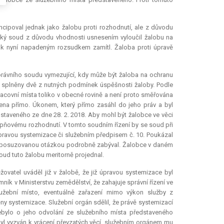
cipoval jednak jako žalobu proti rozhodnutí, ale z důvodu
ký soud z důvodu vhodnosti usnesením vyloučil žalobu na
k nyní napadeným rozsudkem zamítl. Žaloba proti úpravě
rávního soudu vymezující, kdy může být žaloba na ochranu
u splněny dvě z nutných podmínek úspěšnosti žaloby. Podle
acovní místa toliko v obecné rovině a není proto směřována
ena přímo. Úkonem, který přímo zasáhl do jeho práv a byl
staveného ze dne 28. 2. 2018. Aby mohl být žalobce ve věci
upňovému rozhodnutí. V tomto soudním řízení by se soud při
avou systemizace či služebním předpisem č. 10. Poukázal
se posuzovanou otázkou podrobně zabýval. Žalobce v daném
ud tuto žalobu meritorně projednal.
ovatel uváděl již v žalobě, že již úpravou systemizace byl
ník v Ministerstvu zemědělství, že zahajuje správní řízení ve
lužební místo, eventuálně zařazení mimo výkon služby z
 systemizace. Služební orgán sdělil, že právě systemizací
ebylo o jeho odvolání ze služebního místa představeného
 byl vyzván k vrácení převzatých věcí, služebním orgánem mu