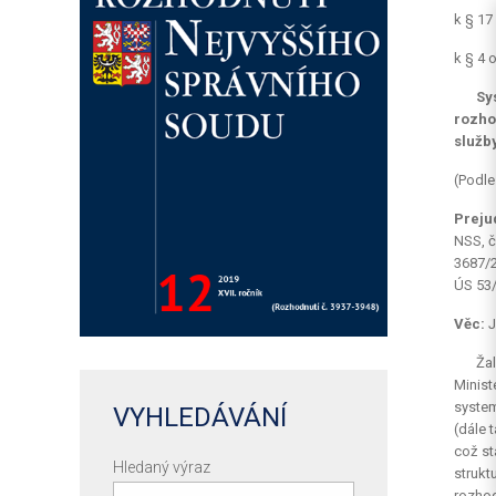
k § 17
k § 4 
Sy
rozho
služby
(Podle
Preju
NSS, č
3687/2
ÚS 53/
Věc:
J
Žal
Minist
system
VYHLEDÁVÁNÍ
(dále 
což st
Hledaný výraz
strukt
rozhod