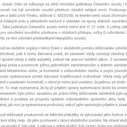
o obsah. Dále se odkazuje na větší množství judikatury Ústavního soudu i N
bností má být umožněn soudní přezkum zásahů veřejné moci. Poukazuje 
nen a další proti Finsku, stížnost č. 63235/00, ve kterém tento soud zformulov
ě lidských práv a základních svobod s ohledem na spory státních zaměstna
n. Také
judikatura
Ústavního soudu vnímá mimo jiné čl. 21 odst. 4 Listiny zák
pro umožnění soudního přezkumu v otázkách přístupu, volby či odvolávání z ji
06, ve věci odvolání předsedkyně Nejvyššího soudu).
ud se služební orgány v rámci řízení o služebním poměru stěžovatele odvol
zhodnutí, pak k tomu žalovaná uvádí, že usnesení vlády zavazují všechny čle
í správní úřady a další subjekty, pokud tak stanoví zvláštní zákon. Z usnese
ývají práva a povinnosti přímo jednotlivým zaměstnancům a státním zaměst
ádá Ministerstvu vnitra, je komentář s odůvodněním návrhu a popis původn
ování systemizace učinila žalovaná kvalifikované rozhodnutí. Vláda tedy p
né v uvedeném komentáři, v němž je mimo jiné uvedeno, že jednou ze změn v
m. To však neznamená, že by již přijetím úpravy systemizace došlo ke změně
usnesením bylo přímo zasaženo do právní sféry stěžovatele. Následně byla sy
lství a posléze se projevila vydáním individuálního správního aktu, tedy 
tné, jak moc je systemizace podrobná, neboť jejím samotným přijetím k zása
ud stěžovatel poukazoval na faktické překážky ve vykonávání jeho funkce o
rávní sféry, resp. do jeho postavení v rámci služebního poměru. Na straně služ
 ve smyslu § 106 odst. 3 zákona o státní službě, kdy za tuto dobu mu příslušel 