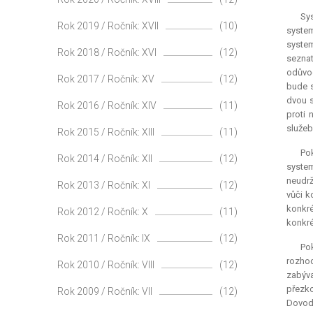
Sys
Rok 2019 / Ročník: XVII
(10)
system
system
Rok 2018 / Ročník: XVI
(12)
seznat
odůvod
Rok 2017 / Ročník: XV
(12)
bude s
dvou s
Rok 2016 / Ročník: XIV
(11)
proti 
služeb
Rok 2015 / Ročník: XIII
(11)
Pok
Rok 2014 / Ročník: XII
(12)
system
neudrž
Rok 2013 / Ročník: XI
(12)
vůči k
konkré
Rok 2012 / Ročník: X
(11)
konkré
Rok 2011 / Ročník: IX
(12)
Po
rozhod
Rok 2010 / Ročník: VIII
(12)
zabýv
přezko
Rok 2009 / Ročník: VII
(12)
Dovodi