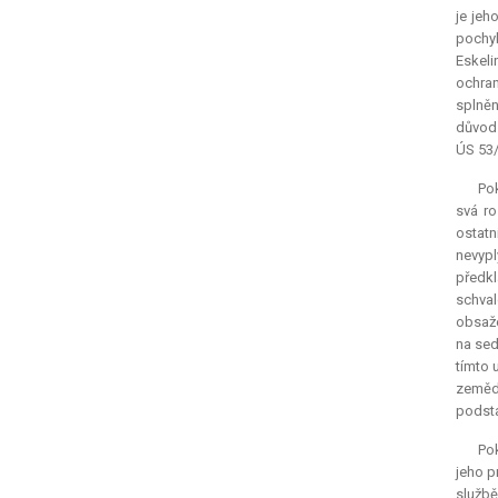
je jeh
pochy
Eskeli
ochran
splně
důvod 
ÚS 53/
Pok
svá ro
ostatn
nevypl
předkl
schval
obsaže
na sed
tímto 
zemědě
podsta
Pok
jeho p
službě