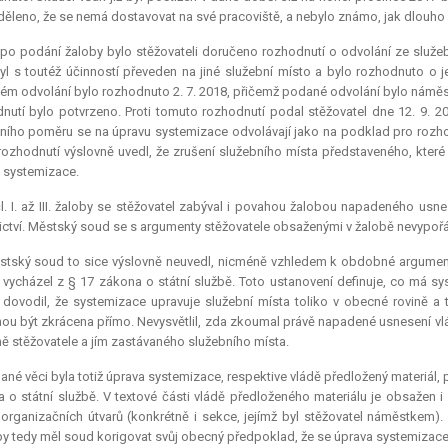
děleno, že se nemá dostavovat na své pracoviště, a nebylo známo, jak dlouho b
po podání žaloby bylo stěžovateli doručeno rozhodnutí o odvolání ze služe
yl s toutéž účinností převeden na jiné služební místo a bylo rozhodnuto o j
m odvolání bylo rozhodnuto 2. 7. 2018, přičemž podané odvolání bylo náměst
nutí bylo potvrzeno. Proti tomuto rozhodnutí podal stěžovatel dne 12. 9.
ního poměru se na úpravu systemizace odvolávají jako na podklad pro rozhod
ozhodnutí výslovně uvedl, že zrušení služebního místa představeného, které 
 systemizace.
l. I. až III. žaloby se stěžovatel zabýval i povahou žalobou napadeného u
ctví. Městský soud se s argumenty stěžovatele obsaženými v žalobě nevypořád
tský soud to sice výslovně neuvedl, nicméně vzhledem k obdobné argumenta
 vycházel z § 17 zákona o státní službě. Toto ustanovení definuje, co má s
 dovodil, že systemizace upravuje služební místa toliko v obecné rovině a 
u být zkrácena přímo. Nevysvětlil, zda zkoumal právě napadené usnesení vlády, c
ě stěžovatele a jím zastávaného služebního místa.
ané věci byla totiž úprava systemizace, respektive vládě předložený materiál
 o státní službě. V textové části vládě předloženého materiálu je obsažen 
 organizačních útvarů (konkrétně i sekce, jejímž byl stěžovatel náměstkem
by tedy měl soud korigovat svůj obecný předpoklad, že se úprava systemizace