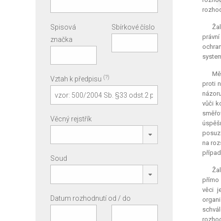
rozhod
Spisová
Sbírkové číslo
Žal
právní
značka
ochra
system
Mě
(?)
Vztah k předpisu
proti 
názoru
vůči k
směřov
Věcný rejstřík
úspěšn
posuzo
na roz
případ
Soud
Žal
přímo 
věci 
Datum rozhodnutí od / do
organi
schvál
rozhod