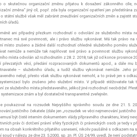
lo o skutečnou organizační změnu přijatou k dosažení zákonného cíle, 
izační změna“ jiný cíl, popř. zda byla organizační opatření jen předstírána
o státní službě však měl zabránit zneužívání organizačních změn a zajistit sta
ních úřadů.
cméně ani případný přezkum rozhodnutí o odvolání ze služebního místa nep
nanec má své povinnosti, ale i právo službu vykonávat. Má tak právo na 
ní místo zrušeno a žádné další rozhodnutí ohledně služebního poměru služe
vat nemůže a nemůže tak naplňovat své právo a povinnost službu vykonáva
ního místa odvolán až rozhodnutím z 28. 2. 2018, tak již od konce prosince 2
í převzatých věcí, předání rozpracovaných dokumentů apod., a dále mu by
navatele – služebního úřadu, a tudíž službu vykonávat nemůže. Jeho pr
aveného nebyl, přesto však službu vykonávat nemohl, a to právě jen s odka
systemizací bylo zrušeno jeho služební místo. V případě stěžovatele tak 
ní ze služebního místa představeného, jelikož jiné rozhodnutí neobdržel. Přest
 systemizace znám a byl dostatečně transparentně zveřejněn.
le poukazoval na rozsudek Nejvyššího správního soudu ze dne 21. 5. 200
ování justičního čekatele (dále jen „rozsudek ve věci nejmenování justičního
nemusí být čistě interním dokumentem vlády přípravného charakteru, který nev
tivních práv či dotčení právní sféry fyzických či právnických osob je tedy v
m na obsah konkrétního přijatého usnesení, nikoliv paušálně s odkazem na s
í soud v nálezu ze dne 23. 5.2000, sp. zn. Pl. ÚS 24/99, uvedl, že není podstat