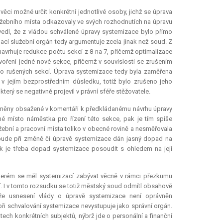
věci možné určit konkrétní jednotlivé osoby, jichž se úprava
lužebního místa odkazovaly ve svých rozhodnutích na úpravu
vedl, že z vládou schválené úpravy systemizace bylo přímo
ací služební orgán tedy argumentuje zcela jinak než soud. Z
navrhuje redukce počtu sekcí z 8 na 7, přičemž optimalizace
tvoření jedné nové sekce, přičemž v souvislosti se zrušením
to rušených sekcí. Úprava systemizace tedy byla zaměřena
v jejím bezprostředním důsledku, totiž bylo zrušeno jeho
erý se negativně projevil v právní sféře stěžovatele.
i změny obsažené v komentáři k předkládanému návrhu úpravy
né místo náměstka pro řízení této sekce, pak je tím spíše
bní a pracovní místa toliko v obecné rovině a nesměřovala
y bude při změně či úpravě systemizace dán jasný dopad na
tak je třeba dopad systemizace posoudit s ohledem na její
terém se měl systemizací zabývat věcně v rámci přezkumu
í. I v tomto rozsudku se totiž městský soud odmítl obsahově
že usnesení vlády o úpravě systemizace není oprávněn
 při schvalování systemizace nevystupuje jako správní orgán.
ech konkrétních subjektů, nýbrž jde o personální a finanční