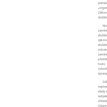
jedna
„organ
Zákon 
služeb
Ni
zaměst
služeb
vykoná
služeb
vrácen
zaměst
předst
touto 
odvolá
úpravy
Dá
nejmen
vlády 
subjek
ohlede
Ústavn