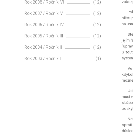
zabezp
Rok 2008 / Ročník: VI
(12)
Pok
Rok 2007 / Ročník: V
(12)
přístu
na usn
Rok 2006 / Ročník: IV
(12)
Stě
Rok 2005 / Ročník: III
(12)
jejím 
“uprav
Rok 2004 / Ročník: II
(12)
S tou
system
Rok 2003 / Ročník: I
(1)
Ve 
kdykol
možné 
Ust
musí v
služeb
poskyt
Ne
oproti
důsled