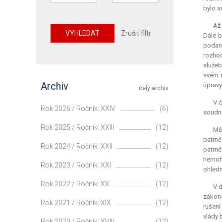
bylo s
Až 
VYHLEDAT
Zrušit filtr
Dále b
podané
rozhod
služeb
svém r
Archiv
úpravy
celý archiv
V č
Rok 2026 / Ročník: XXIV
(6)
soudni
Rok 2025 / Ročník: XXIII
(12)
Měs
patrně
Rok 2024 / Ročník: XXII
(12)
patrně
nemoho
Rok 2023 / Ročník: XXI
(12)
ohledn
Rok 2022 / Ročník: XX
(12)
V d
zákona
Rok 2021 / Ročník: XIX
(12)
rušení
vlády 
Rok 2020 / Ročník: XVIII
(12)