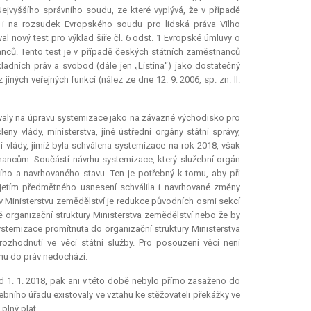
ejvyššího správního soudu, ze které vyplývá, že v případě
i na rozsudek Evropského soudu pro lidská práva Vilho
al nový test pro výklad šíře čl. 6 odst. 1 Evropské úmluvy o
nců. Tento test je v případě českých státních zaměstnanců
ladních práv a svobod (dále jen „Listina“) jako dostatečný
ných veřejných funkcí (nález ze dne 12. 9. 2006, sp. zn. II.
ávaly na úpravu systemizace jako na závazné východisko pro
ny vlády, ministerstva, jiné ústřední orgány státní správy,
ní vlády, jimiž byla schválena systemizace na rok 2018, však
nancům. Součástí návrhu systemizace, který služební orgán
ího a navrhovaného stavu. Ten je potřebný k tomu, aby při
řijetím předmětného usnesení schválila i navrhované změny
 Ministerstvu zemědělství je redukce původních osmi sekcí
 organizační struktury Ministerstva zemědělství nebo že by
stemizace promítnuta do organizační struktury Ministerstva
rozhodnutí ve věci státní služby. Pro posouzení věci není
hu do práv nedochází.
d 1. 1. 2018, pak ani v této době nebylo přímo zasaženo do
ebního úřadu existovaly ve vztahu ke stěžovateli překážky ve
plný plat.