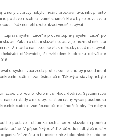
ejí změny a úpravy, nebylo možné přezkoumávat nikdy. Tento
vního postavení státních zaměstnanců, která by se odvolávala
se soud nikdy nemohl systemizací věcně zabývat.
jem „úprava systemizace“ a proces „úpravy systemizace“ po
 službě. Zákon o státní službě neupravuje možnost měnit či
řní rok. Ani touto námitkou se však městský soud nezabýval.
 očekávání stěžovatele, že vzhledem k obsahu schválené
2018.
dovat o systemizaci zcela protizákonně, aniž by ji soud mohl
 konkrétním státním zaměstnancům. Takovýto stav by nebylo
temizace, ale věcné, které musí vláda dodržet. Systemizace
o nařízení vlády a musí být zajištěn řádný výkon působnosti
krétních státních zaměstnanců, není možné, aby jim nebyla
ršího postavení státní zaměstnance ve služebním poměru
níku práce. V případě výpovědi z důvodu nadbytečnosti v
 organizační změnu, a to minimálně z toho hlediska, zda se