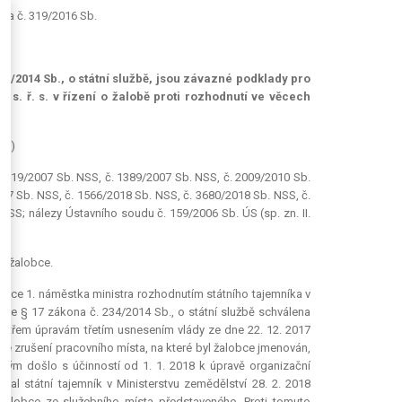
. a č. 319/2016 Sb.
4/2014 Sb., o státní službě, jsou závazné podklady pro
 s. ř. s. v řízení o žalobě proti rozhodnutí ve věcech
45)
 1119/2007 Sb. NSS, č. 1389/2007 Sb. NSS, č. 2009/2010 Sb.
17 Sb. NSS, č. 1566/2018 Sb. NSS, č. 3680/2018 Sb. NSS, č.
SS; nálezy Ústavního soudu č. 159/2006 Sb. ÚS (sp. zn. II.
ti žalobce.
ekce 1. náměstka ministra rozhodnutím státního tajemníka v
dle § 17 zákona č. 234/2014 Sb., o státní službě schválena
ím třem úpravám třetím usnesením vlády ze dne 22. 12. 2017
 ke zrušení pracovního místa, na které byl žalobce jmenován,
terým došlo s účinností od 1. 1. 2018 k úpravě organizační
ydal státní tajemník v Ministerstvu zemědělství 28. 2. 2018
 žalobce ze služebního místa představeného. Proti tomuto