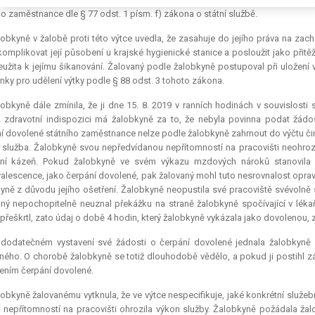
ho zaměstnance dle § 77 odst. 1 písm. f) zákona o státní službě.
obkyně v žalobě proti této výtce uvedla, že zasahuje do jejího práva na zacho
omplikovat její působení u krajské hygienické stanice a posloužit jako přit
eužita k jejímu šikanování. Žalovaný podle žalobkyně postupoval při uložení
ky pro udělení výtky podle § 88 odst. 3 tohoto zákona.
obkyně dále zmínila, že ji dne 15. 8. 2019 v ranních hodinách v souvislosti
 zdravotní indispozici má žalobkyně za to, že nebyla povinna podat žád
í dovolené státního zaměstnance nelze podle žalobkyně zahrnout do výčtu činn
služba. Žalobkyně svou nepředvídanou nepřítomností na pracovišti neohrozil
bní kázeň. Pokud žalobkyně ve svém výkazu mzdových nároků stanovila d
alescence, jako čerpání dovolené, pak žalovaný mohl tuto nesrovnalost oprav
yně z důvodu jejího ošetření. Žalobkyně neopustila své pracoviště svévolně
ný nepochopitelně neuznal překážku na straně žalobkyně spočívající v lék
 přeškrtl, zato údaj o době 4 hodin, který žalobkyně vykázala jako dovolenou,
i dodatečném vystavení své žádosti o čerpání dovolené jednala žalobkyně 
ného. O chorobě žalobkyně se totiž dlouhodobě vědělo, a pokud ji postihl zá
ením čerpání dovolené.
obkyně žalovanému vytknula, že ve výtce nespecifikuje, jaké konkrétní služeb
 nepřítomností na pracovišti ohrozila výkon služby. Žalobkyně požádala ž