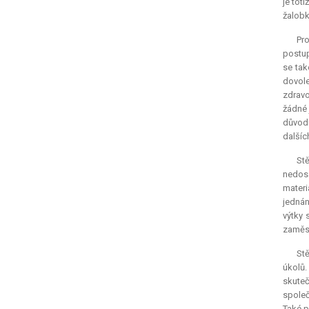
je tot
žalobk
Pro
postup
se tak
dovole
zdravo
žádné 
důvodu
dalšíc
Stě
nedosa
materi
jednán
výtky 
zaměst
Stě
úkolů.
skuteč
společ
Také p