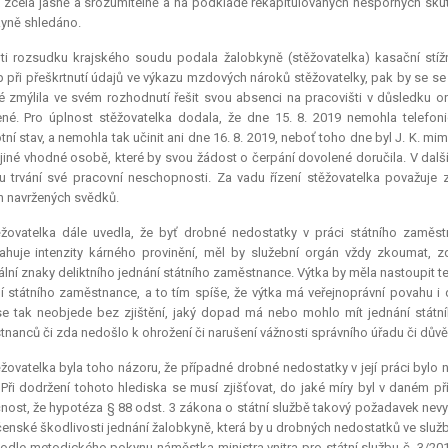
iž zcela jasně a srozumitelně a na podkladě rekapitulovaných nesporných sku
yně shledáno.
ti rozsudku krajského soudu podala žalobkyně (stěžovatelka) kasační stížn
 při přeškrtnutí údajů ve výkazu mzdových nároků stěžovatelky, pak by se se s
é zmýlila ve svém rozhodnutí řešit svou absenci na pracovišti v důsledku 
né. Pro úplnost stěžovatelka dodala, že dne 15. 8. 2019 nemohla telefo
tní stav, a nemohla tak učinit ani dne 16. 8. 2019, neboť toho dne byl J. K. m
jiné vhodné osobě, které by svou žádost o čerpání dovolené doručila. V dalš
 trvání své pracovní neschopnosti. Za vadu řízení stěžovatelka považuje za
h navržených svědků.
žovatelka dále uvedla, že byť drobné nedostatky v práci státního zaměstn
huje intenzity kárného provinění, měl by služební orgán vždy zkoumat, z
ální znaky deliktního jednání státního zaměstnance. Výtka by měla nastoupit t
í státního zaměstnance, a to tím spíše, že výtka má veřejnoprávní povahu 
se tak neobjede bez zjištění, jaký dopad má nebo mohlo mít jednání státní
nanců či zda nedošlo k ohrožení či narušení vážnosti správního úřadu či důvěr
žovatelka byla toho názoru, že případné drobné nedostatky v její práci bylo n
 Při dodržení tohoto hlediska se musí zjišťovat, do jaké míry byl v daném 
nost, že hypotéza § 88 odst. 3 zákona o státní službě takový požadavek nevy
enské škodlivosti jednání žalobkyně, která by u drobných nedostatků ve služ
odle metodického pokynu náměstka ministra vnitra pro státní službu č. 3/201