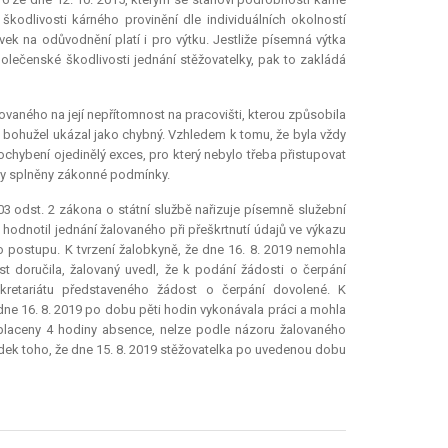
kodlivosti kárného provinění dle individuálních okolností
ek na odůvodnění platí i pro výtku. Jestliže písemná výtka
olečenské škodlivosti jednání stěžovatelky, pak to zakládá
vaného na její nepřítomnost na pracovišti, kterou způsobila
e bohužel ukázal jako chybný. Vzhledem k tomu, že byla vždy
pochybení ojedinělý
exces
, pro který nebylo třeba přistupovat
yly splněny zákonné podmínky.
03 odst. 2 zákona o státní službě nařizuje písemně služební
odnotil jednání žalovaného při přeškrtnutí údajů ve výkazu
 postupu. K tvrzení žalobkyně, že dne 16. 8. 2019 nemohla
 doručila, žalovaný uvedl, že k podání žádosti o čerpání
kretariátu představeného žádost o čerpání dovolené. K
dne 16. 8. 2019 po dobu pěti hodin vykonávala práci a mohla
placeny 4 hodiny absence, nelze podle názoru žalovaného
edek toho, že dne 15. 8. 2019 stěžovatelka po uvedenou dobu