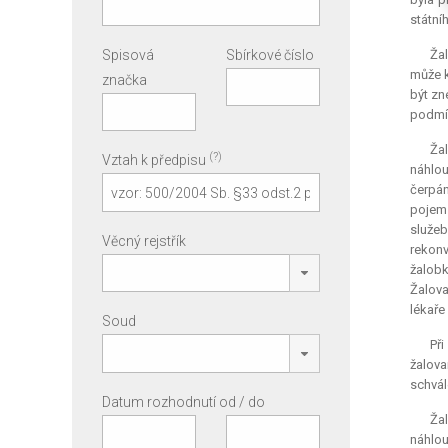
státní
Spisová
Sbírkové číslo
Žal
může k
značka
být zn
podmín
Žal
(?)
Vztah k předpisu
náhlou
čerpán
pojem 
služe
Věcný rejstřík
rekonv
žalobk
Žalova
lékaře
Soud
Př
žalova
schvál
Datum rozhodnutí od / do
Žal
náhlou