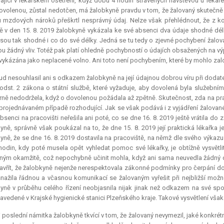
ající v lékařském ošetření, když dobu 4 hodin strávených návštěvou u lékaře
ovolenou, zůstal nedotčen, má žalobkyně pravdu v tom, že žalovaný skutečně
 mzdových nároků přeškrtl nesprávný údaj. Nelze však přehlédnout, že z kont
ě v den 15. 8. 2019 žalobkyně vykázala ke své absenci dva údaje shodné délk
jsou tak shodné i co do své délky. Jedná se tu tedy o zjevné pochybení žalo
u žádný vliv. Totéž pak platí ohledně pochybností o údajích obsažených na vý
vykázána jako neplacené volno. Ani toto není pochybením, které by mohlo zalo
d nesouhlasil ani s odkazem žalobkyně na její údajnou dobrou víru při dodat
odst. 2 zákona o státní službě, které vyžaduje, aby dovolená byla služební
ně nedodržela, když o dovolenou požádala až zpětně. Skutečnost, zda na prac
 projednávaném případě rozhodující. Jak se však podává i z vyjádření žalovanéh
bsenci na pracovišti neřešila ani poté, co se dne 16. 8. 2019 ještě vrátila 
yně, správně však poukázal na to, že dne 15. 8. 2019 její praktická lékařka 
yně, že se dne 16. 8. 2019 dostavila na pracoviště, na němž dle svého výka
hodin, kdy poté musela opět vyhledat pomoc své lékařky, je obtížně vysvětli
ným okamžitě, což nepochybně učinit mohla, když ani sama neuvedla žádný dů
avřít, že žalobkyně nejenže nerespektovala zákonné podmínky pro čerpání do
nažila řádnou a včasnou komunikací se žalovaným vyřešit při nejbližší možné 
yně v průběhu celého řízení neobjasnila nijak jinak než odkazem na své spo
zavedené v Krajské hygienické stanici Plzeňského kraje. Takové vysvětlení v
 poslední námitka žalobkyně tkvící v tom, že žalovaný nevymezil, jaké konkrét