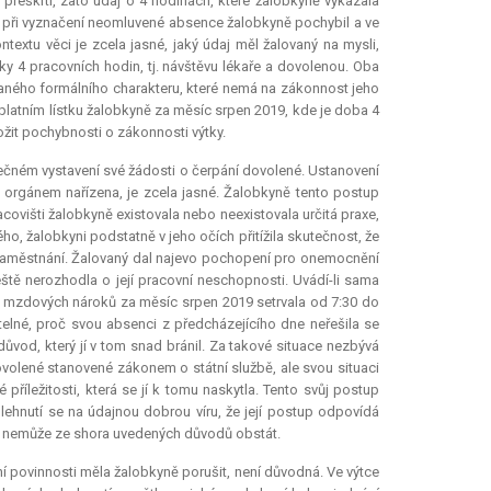
 přeškrtl, zato údaj o 4 hodinách, které žalobkyně vykázala
 při vyznačení neomluvené absence žalobkyně pochybil a ve
extu věci je zcela jasné, jaký údaj měl žalovaný na mysli,
y 4 pracovních hodin, tj. návštěvu lékaře a dovolenou. Oba
vaného formálního charakteru, které nemá na zákonnost jeho
platním lístku žalobkyně za měsíc srpen 2019, kde je doba 4
žit pochybnosti o zákonnosti výtky.
ečném vystavení své žádosti o čerpání dovolené. Ustanovení
m orgánem nařízena, je zcela jasné. Žalobkyně tento postup
ovišti žalobkyně existovala nebo neexistovala určitá praxe,
o, žalobkyni podstatně v jeho očích přitížila skutečnost, že
do zaměstnání. Žalovaný dal najevo pochopení pro onemocnění
ještě nerozhodla o její pracovní neschopnosti. Uvádí-li sama
zu mzdových nároků za měsíc srpen 2019 setrvala od 7:30 do
telné, proč svou absenci z předcházejícího dne neřešila se
vod, který jí v tom snad bránil. Za takové situace nezbývá
volené stanovené zákonem o státní službě, ale svou situaci
příležitosti, která se jí k tomu naskytla. Tento svůj postup
lehnutí se na údajnou dobrou víru, že její postup odpovídá
šak nemůže ze shora uvedených důvodů obstát.
ní povinnosti měla žalobkyně porušit, není důvodná. Ve výtce