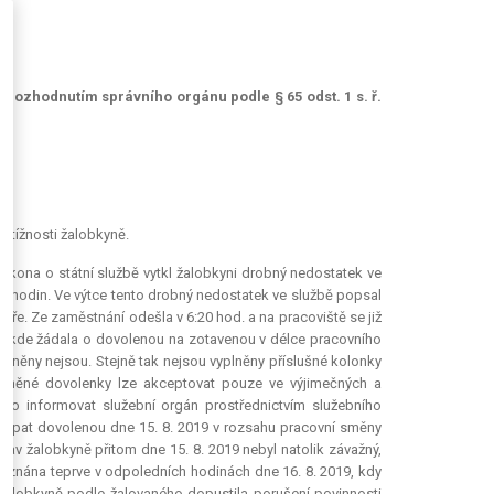
je rozhodnutím správního orgánu podle § 65 odst. 1 s. ř.
 stížnosti žalobkyně.
ákona o státní službě vytkl žalobkyni drobný nedostatek ve
e 4 hodin. Ve výtce tento drobný nedostatek ve službě popsal
aře. Ze zaměstnání odešla v 6:20 hod. a na pracoviště se již
, kde žádala o dovolenou na zotavenou v délce pracovního
yplněny nejsou. Stejně tak nejsou vyplněny příslušné kolonky
lněné dovolenky lze akceptovat pouze ve výjimečných a
žno informovat služební orgán prostřednictvím služebního
 čerpat dovolenou dne 15. 8. 2019 v rozsahu pracovní směny
stav žalobkyně přitom dne 15. 8. 2019 nebyl natolik závažný,
znána teprve v odpoledních hodinách dne 16. 8. 2019, kdy
žalobkyně podle žalovaného dopustila porušení povinnosti