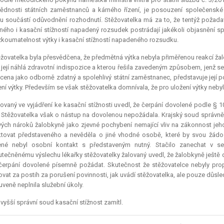
dnosti státních zaměstnanců a kárného řízení, je posouzení společenské š
u součástí odůvodnění rozhodnutí. Stěžovatelka má za to, že tentýž požadav
ného i kasační stížností napadený rozsudek postrádají jakékoli objasnění sp
koumatelnost výtky i kasační stížností napadeného rozsudku.
žovatelka byla přesvědčena, že předmětná výtka nebyla přiměřenou reakcí žalo
její náhlá zdravotní indispozice a kterou řešila zavedeným způsobem, jenž s
ena jako odborně zdatný a spolehlivý státní zaměstnanec, představuje její 
ení výtky. Především se však stěžovatelka domnívala, že pro uložení výtky neb
ovaný ve vyjádření ke kasační stížnosti uvedl, že čerpání dovolené podle § 1
 Stěžovatelka však o nástup na dovolenou nepožádala. Krajský soud správně h
ch nároků žalobkyně jako zjevné pochybení nemající vliv na zákonnost jeho
tovat představeného a nevěděla o jiné vhodné osobě, které by svou žádost
ené nebyl osobní kontakt s představeným nutný. Stačilo zanechat v se
tečněnému výslechu lékařky stěžovatelky žalovaný uvedl, že žalobkyně ještě 
čerpání dovolené písemně požádat. Skutečnost že stěžovatelce nebyly pro
vat za postih za porušení povinnosti, jak uvádí stěžovatelka, ale pouze důsl
veně neplnila služební úkoly.
vyšší správní soud kasační stížnost zamítl.