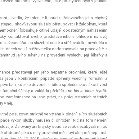
tkových okolností vysvětleno, jaké pochybení bylo v jednání
ost. Uvedla, že toleruje-li soud u žalovaného jeho chybný
tejnou shovívavostí slušelo přistupovat i k žalobkyni, která
onemocnění [obsahuje citlivé údaje] dodatečným nahlášením
nicky kontaktovat svého představeného s ohledem na svůj
imo služební úřad na služební cestě a stěžovatelka nevěděla o
ích dnech se již stěžovatelka nedostavovala na pracoviště z
mítnutí jejího návrhu na provedení výslechu její lékařky a
ance představují jen jeho nepatrné provinění, které ještě
da jsou v konkrétním případě splněny všechny formální a
eprve tam, kde lze dovodit i určitou společenskou škodlivost
i difamační účinky a zakládá překážku
ne bis in idem
. Využití
ho zaměstnance na jeho práci, na práci ostatních státních
y v něj.
utné posuzovat striktně ve vztahu k plnění jejích služebních
případě výkon služby narušen či ohrožen. Nic na tom nemění
slovuje. Žalovaný ani krajský soud se však nezabývali mírou
bě obdobně jako u míry provinění měla být alespoň nepatrná.
6 ze dne 12. 10. 2015, kterým se stanoví podrobnosti kárné