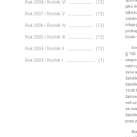
spočív
Rok 2008 / Ročník: VI
(12)
jako d
výkazu
Rok 2007 / Ročník: V
(12)
ostatn
údaje 
Rok 2006 / Ročník: IV
(12)
postup
Rok 2005 / Ročník: III
(12)
hodin 
Sou
Rok 2004 / Ročník: II
(12)
§ 103 
nespor
Rok 2003 / Ročník: I
(1)
není v
svou a
žalobk
žalobk
13:00 
žalova
než uz
se nes
žalobk
praxi 
Ani