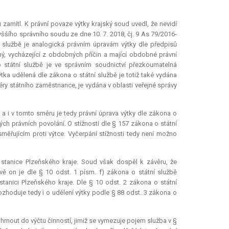
 zamítl. K právní povaze výtky krajský soud uvedl, že nevidí
šího správního soudu ze dne 10. 7. 2018, čj. 9 As 79/2016-
 službě je analogická právním úpravám výtky dle předpisů
ý, vycházející z obdobných příčin a mající obdobné právní
 státní službě je ve správním soudnictví přezkoumatelná
ýtka udělená dle zákona o státní službě je totiž také vydána
 státního zaměstnance, je vydána v oblasti veřejné správy
 a i v tomto směru je tedy právní úprava výtky dle zákona o
ých právních povolání. O stížnosti dle § 157 zákona o státní
měřujícím proti výtce. Vyčerpání stížnosti tedy není možno
 stanice Plzeňského kraje. Soud však dospěl k závěru, že
vě on je dle § 10 odst. 1 písm. f) zákona o státní službě
anici Plzeňského kraje. Dle § 10 odst. 2 zákona o státní
ozhoduje tedy i o udělení výtky podle § 88 odst. 3 zákona o
rnout do výčtu činností, jimiž se vymezuje pojem služba v §