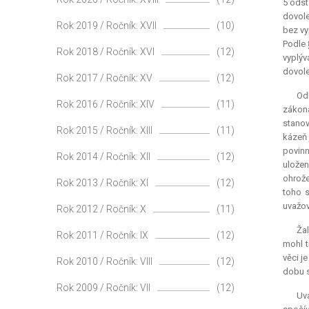
5 odst
dovole
Rok 2019 / Ročník: XVII
(10)
bez vy
Podle 
Rok 2018 / Ročník: XVI
(12)
vyplýv
dovole
Rok 2017 / Ročník: XV
(12)
Odk
Rok 2016 / Ročník: XIV
(11)
zákona
stanov
Rok 2015 / Ročník: XIII
(11)
kázeň 
povinn
Rok 2014 / Ročník: XII
(12)
uložen
ohrože
Rok 2013 / Ročník: XI
(12)
toho s
uvažov
Rok 2012 / Ročník: X
(11)
Žal
Rok 2011 / Ročník: IX
(12)
mohl t
věci j
Rok 2010 / Ročník: VIII
(12)
dobu s
Rok 2009 / Ročník: VII
(12)
Uv