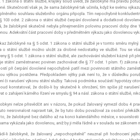
. 1 zákona o státní službě, krajský soud uvedl, že žalobkyně má pravdu potud
né. Skutečností však je, že sama žalobkyně tak učinila, když ke svému výka
plněného souhlasu služebního orgánu připojila. Tím nepochybně konkludentn
§ 103 odst. 2 zákona o státní službě čerpání dovolené a dodatkové dovolené
á, že žalobkyně skutečně nebyla přinejmenším polovinu pracovní doby dne 1
nou. Adekvátní část pracovní doby v předmětném výkazu jako dovolenou vykáz
az žalobkyně na § 5 odst. 1 zákona o státní službě je v tomto směru mylný. 
 o státní službě možno uložit za drobné nedostatky ve službě. Tou se vš
eny § 5 odst. 1 zákona o státní službě, ale zachovávání služební kázně při p
je státní zaměstnanec povinen zachovávat dle § 77 odst. 1 písm. f) zákona o
ostí při čerpání dovolené nepochybně patří mezi povinnosti státního zaměst
ou výtkou postižena. Předpokladem výtky pak není to, že v důsledku poru
ní či narušení výkonu státní služby. Taková podmínka součástí hypotézy cito
oud konstatoval, že došlo-li by skutečně k ohrožení, tím spíše již narušen
at o zahájení kárného řízení ve smyslu § 94 a násl. zákona o státní službě, nikol
obkyni nelze přisvědčit ani v názoru, že pokud žalovaný vymezil dobu 4 pr
uto nesrovnalost napravit tak, že by tuto dobu považoval za osobní překážk
e to, že žalobkyně bez dalšího až na konci kalendářního měsíce, v souvislo
ama vykázala jako dovolenou, aniž by ji měla řádně a v souladu se zákonem
ádí-li žalobkyně, že žalovaný „nepochopitelně“ neuznal při hodnocení jej