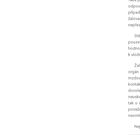
odpově
případ
žalova
nepřez
Stě
pouze 
hodnoc
k ulož
Žal
orgán.
mzdový
kontak
dovol
neusku
tak o 
považo
neomlu
Nej