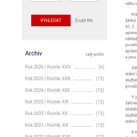
výtku 
Kra
VYHLEDAT
Zrušit filtr
žádný 
41, č.
upravu
násled
prostř
správn
Archiv
celý archiv
a jsou
Rok 2026 / Ročník: XXIV
(6)
Zák
státní
Rok 2025 / Ročník: XXIII
(12)
službě
považo
Rok 2024 / Ročník: XXII
(12)
V 
Rok 2023 / Ročník: XXI
(12)
žalova
služeb
Rok 2022 / Ročník: XX
(12)
službě
státní 
Rok 2021 / Ročník: XIX
(12)
K n
Rok 2020 / Ročník: XVIII
(12)