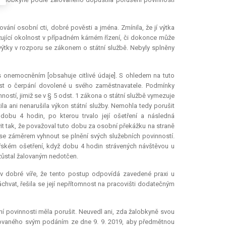
vání osobní cti, dobré pověsti a jména. Zmínila, že jí výtka
ěžující okolnost v případném kárném řízení, či dokonce může
 výtky v rozporu se zákonem o státní službě. Nebyly splněny
 s onemocněním [obsahuje citlivé údaje]. S ohledem na tuto
ost o čerpání dovolené u svého zaměstnavatele. Podmínky
ostí, jimiž se v § 5 odst. 1 zákona o státní službě vymezuje
a ani nenarušila výkon státní služby. Nemohla tedy porušit
obu 4 hodin, po kterou trvalo její ošetření a následná
it tak, že považoval tuto dobu za osobní překážku na straně
 se záměrem vyhnout se plnění svých služebních povinností.
ařském ošetření, když dobu 4 hodin strávených návštěvou u
 zůstal žalovaným nedotčen.
v dobré víře, že tento postup odpovídá zavedené praxi u
chvat, řešila se její nepřítomnost na pracovišti dodatečným
ní povinnosti měla porušit. Neuvedl ani, zda žalobkyně svou
alovaného svým podáním ze dne 9. 9. 2019, aby předmětnou