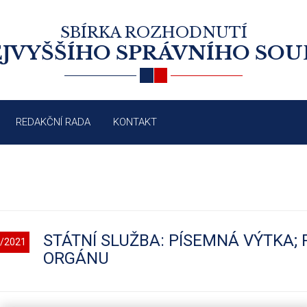
SBÍRKA ROZHODNUTÍ
JVYŠŠÍHO SPRÁVNÍHO SO
REDAKČNÍ RADA
KONTAKT
STÁTNÍ SLUŽBA: PÍSEMNÁ VÝTKA;
/2021
ORGÁNU