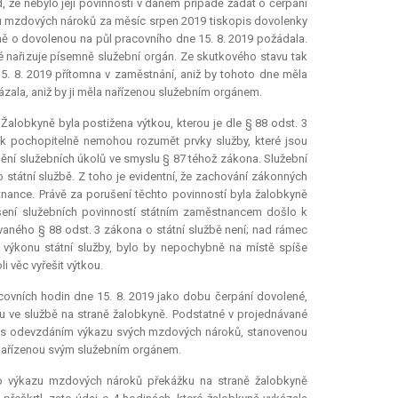
, že nebylo její povinností v daném případě žádat o čerpání
zu mzdových nároků za měsíc srpen 2019 tiskopis dovolenky
ě o dovolenou na půl pracovního dne 15. 8. 2019 požádala.
 nařizuje písemně služební orgán. Ze skutkového stavu tak
5. 8. 2019 přítomna v zaměstnání, aniž by tohoto dne měla
ala, aniž by ji měla nařízenou služebním orgánem.
Žalobkyně byla postižena výtkou, kterou je dle § 88 odst. 3
ak pochopitelně nemohou rozumět prvky služby, které jsou
lnění služebních úkolů ve smyslu § 87 téhož zákona. Služební
 státní službě. Z toho je evidentní, že zachování zákonných
nance. Právě za porušení těchto povinností byla žalobkyně
šení služebních povinností státním zaměstnancem došlo k
vaného § 88 odst. 3 zákona o státní službě není; nad rámec
í výkonu státní služby, bylo by nepochybně na místě spíše
i věc vyřešit výtkou.
acovních hodin dne 15. 8. 2019 jako dobu čerpání dovolené,
u ve službě na straně žalobkyně. Podstatné v projednávané
sti s odevzdáním výkazu svých mzdových nároků, stanovenou
 nařízenou svým služebním orgánem.
ího výkazu mzdových nároků překážku na straně žalobkyně