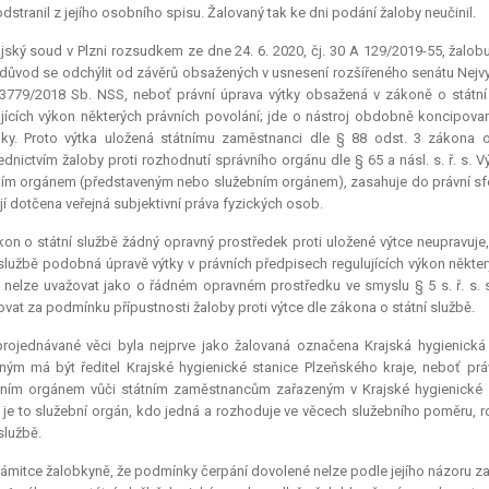
odstranil z jejího osobního spisu. Žalovaný tak ke dni podání žaloby neučinil.
jský soud v Plzni rozsudkem ze dne 24. 6. 2020, čj. 30 A 129/2019-55, žalobu
důvod se odchýlit od závěrů obsažených v usnesení rozšířeného senátu Nejvyš
 3779/2018 Sb. NSS, neboť právní úprava výtky obsažená v zákoně o státní
jících výkon některých právních povolání; jde o nástroj obdobně koncipovan
ky. Proto výtka uložená státnímu zaměstnanci dle § 88 odst. 3 zákona o
ednictvím žaloby proti rozhodnutí správního orgánu dle § 65 a násl. s. ř. s. V
ím orgánem (představeným nebo služebním orgánem), zasahuje do právní sféry
 jí dotčena veřejná subjektivní práva fyzických osob.
on o státní službě žádný opravný prostředek proti uložené výtce neupravuje,
 službě podobná úpravě výtky v právních předpisech regulujících výkon někter
 nelze uvažovat jako o řádném opravném prostředku ve smyslu § 5 s. ř. s. s
vat za podmínku přípustnosti žaloby proti výtce dle zákona o státní službě.
projednávané věci byla nejprve jako žalovaná označena Krajská hygienická
ným má být ředitel Krajské hygienické stanice Plzeňského kraje, neboť prá
ním orgánem vůči státním zaměstnancům zařazeným v Krajské hygienické st
 je to služební orgán, kdo jedná a rozhoduje ve věcech služebního poměru, r
službě.
ámitce žalobkyně, že podmínky čerpání dovolené nelze podle jejího názoru zah