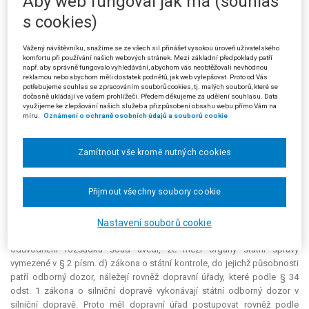
Aby web fungoval jak má (souhlas
deliktu se žalobce dopustil tím, že provozoval linkovou osobní dopravu
s cookies)
formou zvláštní linkové dopravy bez licence udělené dopravním úřadem.
V odůvodnění rozhodnutí se správní orgán I. stupně vyjádřil i ke
Vážený návštěvníku, snažíme se ze všech sil přinášet vysokou úroveň uživatelského
skutečnosti, že jeho předchozí rozhodnutí ve věci zrušil Krajský úřad
komfortu při používání našich webových stránek. Mezi základní předpoklady patří
Ústeckého kraje pro nedodržení § 15 a § 16 zákona o státní kontrole:
např. aby správně fungovalo vyhledávání, abychom vás neobtěžovali nevhodnou
žádné ustanovení zákona o silniční dopravě neukládá podle něj osobě
reklamou nebo abychom měli dostatek podnětů, jak web vylepšovat. Proto od Vás
potřebujeme souhlas se zpracováním souborů cookies, tj. malých souborů, které se
pověřené výkonem státního odborného dozoru při silniční kontrole
dočasně ukládají ve vašem prohlížeči. Předem děkujeme za udělení souhlasu. Data
postupovat při výkonu dozoru podle obecných předpisů o státní
využijeme ke zlepšování našich služeb a přizpůsobení obsahu webu přímo Vám na
míru.
Oznámení o ochraně osobních údajů a souborů cookie
kontrole. Správní orgán prvního stupně dodal, že protokol z výkonu
státního odborného dozoru byl žalobci dodatečně předán dne 29. 4.
2002.
Zamítnout vše kromě nutných cookies
Krajský úřad Ústeckého kraje žalobou napadeným rozhodnutím ze
dne 12. 8. 2002 změnil rozhodnutí Okresního úřadu v Děčíně tak, že
Přijmout všechny soubory cookie
pokutu žalobci uložil ve výši 80 000 Kč.
Krajský soud v Ústí nad Labem rozsudkem ze dne 28. 4. 2004 zrušil
Nastavení souborů cookie
rozhodnutí žalovaného pro vady řízení a vrátil mu věc k dalšímu řízení. V
odůvodnění rozsudku soud uvedl, že mezi orgány státní správy
vymezené v § 2 písm. d) zákona o státní kontrole, do jejichž působnosti
patří odborný dozor, náležejí rovněž dopravní úřady, které podle § 34
odst. 1 zákona o silniční dopravě vykonávají státní odborný dozor v
silniční dopravě. Proto měl dopravní úřad postupovat rovněž podle