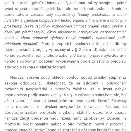
jen "kontrolní orgány"). Ustanovení § 4 zákona pak vymezuje negativní
výčet orgánů nepodléhajících kontrole podle tohoto zákona. Kontrole
podle tohoto zákona tedy nepodléhají "
soudy, prokuratura a státní
notářství, s výjimkou hospodaření těchto orgánů s finančními a hmotnými
prostředky České republiky, rozhodovací činnost orgánů státní správy a
řízení jim předcházející, výkon působnosti ozbrojených bezpečnostních
sborů a Sboru nápravné výchovy České republiky vykonávané podle
zvláštních předpisů
". Proto je zapotřebí vycházet z toho, že odborný
dozor prováděný orgány vymezenými v § 2 písm. d) zákona o státní
kontrole podléhá režimu tohoto zákona. V daném případě byla dopravní
kontrola odborným dozorem vykonávaným podle zvláštního předpisu,
zde podle zákona o silniční dopravě.
Nejvyšší správní soud shledal postup soudu prvního stupně za
zákonu odpovídající. Skutečnost, že se žalovaný v odůvodnění
rozhodnutí nevypořádal s tvrzením žalobce, že v řízení nebylo
postupováno podle ustanovení § 15 a § 16 zákona o státní kontrole, činí
jeho rozhodnutí nepřezkoumatelným pro nedostatek důvodů. Žalovaný
se v rozhodnutí o odvolání nevypořádal s tvrzením žalobce, že
dodatečné zaslání protokolu z výkonu státního odborného dozoru
nemůže zhojit uvedenou vadu řízení; navíc žalobce byl zkrácen na
možnosti podat námitky, neboť o této možnosti nebyl v protokolu
poučen. Nejvyšší správní soud se ztotožnil s názorem krajského soudu,