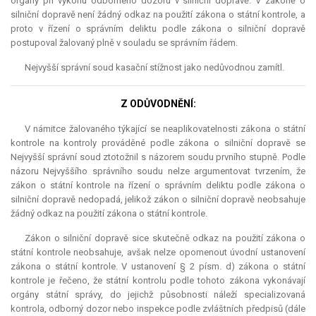
orgány při výkonu odborného dozoru v silniční dopravě. V zákoně o
silniční dopravě není žádný odkaz na použití zákona o státní kontrole, a
proto v řízení o správním deliktu podle zákona o silniční dopravě
postupoval žalovaný plně v souladu se správním řádem.
Nejvyšší správní soud kasační stížnost jako nedůvodnou zamítl.
Z ODŮVODNĚNÍ:
V námitce žalovaného týkající se neaplikovatelnosti zákona o státní
kontrole na kontroly prováděné podle zákona o silniční dopravě se
Nejvyšší správní soud ztotožnil s názorem soudu prvního stupně. Podle
názoru Nejvyššího správního soudu nelze argumentovat tvrzením, že
zákon o státní kontrole na řízení o správním deliktu podle zákona o
silniční dopravě nedopadá, jelikož zákon o silniční dopravě neobsahuje
žádný odkaz na použití zákona o státní kontrole.
Zákon o silniční dopravě sice skutečně odkaz na použití zákona o
státní kontrole neobsahuje, avšak nelze opomenout úvodní ustanovení
zákona o státní kontrole. V ustanovení § 2 písm. d) zákona o státní
kontrole je řečeno, že státní kontrolu podle tohoto zákona vykonávají
orgány státní správy, do jejichž působnosti náleží specializovaná
kontrola, odborný dozor nebo inspekce podle zvláštních předpisů (dále