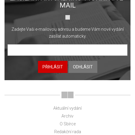
MAIL
Zadejte Vaši e-mailovou adresu a budeme Vám nové vydání
zasílat automaticky.
PŘIHLÁSIT
ODHLÁSIT
Aktuální vydání
Archiv
O Sbírce
Redakční rada