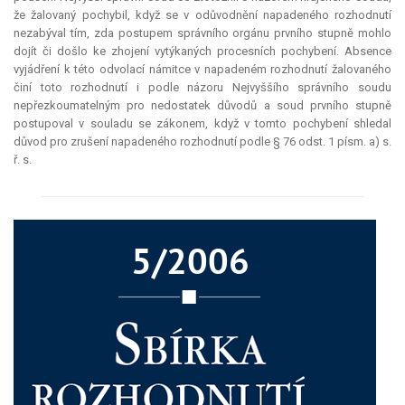
že žalovaný pochybil, když se v odůvodnění napadeného rozhodnutí
nezabýval tím, zda postupem správního orgánu prvního stupně mohlo
dojít či došlo ke zhojení vytýkaných procesních pochybení. Absence
vyjádření k této odvolací námitce v napadeném rozhodnutí žalovaného
činí toto rozhodnutí i podle názoru Nejvyššího správního soudu
nepřezkoumatelným pro nedostatek důvodů a soud prvního stupně
postupoval v souladu se zákonem, když v tomto pochybení shledal
důvod pro zrušení napadeného rozhodnutí podle § 76 odst. 1 písm. a) s.
ř. s.