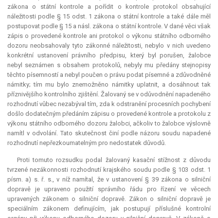
zákona o státní kontrole a pořídit o kontrole protokol obsahující
náležitosti podle § 15 odst. 1 zákona o státní kontrole a také dále měl
postupovat podle § 15 a násl. zákona o státní kontrole. V dané věci však
zápis o provedené kontrole ani protokol o výkonu státního odborného
dozoru neobsahovaly tyto zákonné náležitosti, nebylo v nich uvedeno
konkrétní ustanovení právního předpisu, který byl porušen, žalobce
nebyl seznámen s obsahem protokolů, nebyly mu předány stejnopisy
těchto písemností a nebyl poučen o právu podat písemné a zdůvodněné
námitky; tím mu bylo znemožněno námitky uplatnit, a dosáhnout tak
příznivějšího kontrolního zjištění. Žalovaný se v odůvodnění napadeného
rozhodnutí vůbec nezabýval tím, zda k odstranění procesních pochybení
došlo dodatečným předáním zápisu o provedené kontrole a protokolu z
výkonu státního odborného dozoru žalobci, ačkoliv to žalobce výslovně
namítl v odvolání. Tato skutečnost činí podle názoru soudu napadené
rozhodnutí nepřezkoumatelným pro nedostatek důvodů.
Proti tomuto rozsudku podal žalovaný kasační stížnost z důvodu
tvrzené nezákonnosti rozhodnutí krajského soudu podle § 103 odst. 1
písm. a) s. ř. s., v níž namítal, že v ustanovení § 39 zákona o silniční
dopravě je upraveno použití správního řádu pro řízení ve věcech
upravených zákonem o silniční dopravě. Zákon o silniční dopravě je
speciálním zákonem definujícím, jak postupují příslušné kontrolní