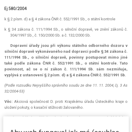
Ej 580/2004
k § 2 písm. d) a § 4 zákona ČNR č. 552/1991 Sb., o státní kontrole
k § 34 zákona č. 111/1994 Sb., o silniční dopravě, ve znění zákonů č.
304/1997 Sb., č. 150/2000 Sb. a č. 132/2000 Sb.
Dopravní úřady jsou při výkonu státního odborného dozoru v
silniční dopravě vykonávaného nad dopravci podle § 34 zákona č.
111/1994 Sb., o silniční dopravě, povinny postupovat mimo jiné
také podle zákona ČNR č. 552/1991 Sb., o státní kontrole. Tato
povinnost, ač se o ní zákon č. 111/1994 Sb. sám nezmiňuje,
vyplývá z ustanovení § 2 písm. d) a § 4 zákona ČNR č. 552/1991 Sb.
(Podle rozsudku Nejvyššího správního soudu ze dne 11. 11. 2004, čj. 3 As
32/2004-53)
Věc:
Akciová společnost D. proti Krajskému úřadu Ústeckého kraje o
uložení pokuty, o kasační stížnosti žalovaného.
Okresní úřad v Děčíně rozhodnutím ze dne 20. 5. 2002 uložil žalobci
podle § 35 odst. 3 písm. j) zákona o silniční dopravě pokutu ve výši 150
000 Kč za porušení § 10 odst. 1 tohoto zákona. Uvedeného správního