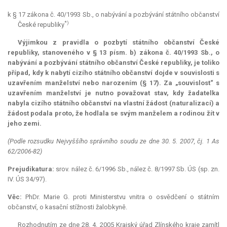
k § 17 zákona č. 40/1993 Sb., o nabývání a pozbývání státního občanství
*)
České republiky
Výjimkou z pravidla o pozbytí státního občanství České
republiky, stanoveného v § 13 písm. b) zákona č. 40/1993 Sb., o
nabývání a pozbývání státního občanství České republiky, je toliko
případ, kdy k nabytí cizího státního občanství dojde v souvislosti s
uzavřením manželství nebo narozením (§ 17). Za „souvislost“ s
uzavřením manželství je nutno považovat stav, kdy žadatelka
nabyla cizího státního občanství na vlastní žádost (naturalizací) a
žádost podala proto, že hodlala se svým manželem a rodinou žít v
jeho zemi.
(Podle rozsudku Nejvyššího správního soudu ze dne 30. 5. 2007, čj. 1 As
62/2006-82)
Prejudikatura:
srov. nález č. 6/1996 Sb., nález č. 8/1997 Sb. ÚS (sp. zn.
IV. ÚS 34/97).
Věc:
PhDr. Marie G. proti Ministerstvu vnitra o osvědčení o státním
občanství, o kasační stížnosti žalobkyně.
Rozhodnutím ze dne 28. 4. 2005 Krajský úřad Zlínského kraje zamítl