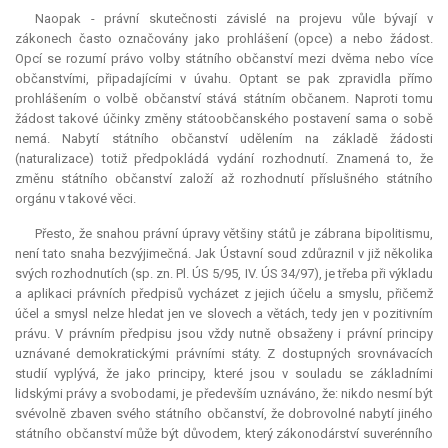
Naopak - právní skutečnosti závislé na projevu vůle bývají v
zákonech často označovány jako prohlášení (
opce
) a nebo žádost.
Opcí se rozumí právo volby státního občanství mezi dvěma nebo více
občanstvími, připadajícími v úvahu. Optant se pak zpravidla přímo
prohlášením o volbě občanství stává státním občanem. Naproti tomu
žádost takové účinky změny státoobčanského postavení sama o sobě
nemá. Nabytí státního občanství udělením na základě žádosti
(naturalizace) totiž předpokládá vydání rozhodnutí. Znamená to, že
změnu státního občanství založí až rozhodnutí příslušného státního
orgánu v takové věci.
Přesto, že snahou právní úpravy většiny států je zábrana bipolitismu,
není tato snaha bezvýjimečná. Jak Ústavní soud zdůraznil v již několika
svých rozhodnutích (sp. zn. Pl. ÚS 5/95, IV. ÚS 34/97), je třeba při výkladu
a aplikaci právních předpisů vycházet z jejich účelu a smyslu, přičemž
účel a smysl nelze hledat jen ve slovech a větách, tedy jen v pozitivním
právu. V právním předpisu jsou vždy nutně obsaženy i právní principy
uznávané demokratickými právními státy. Z dostupných srovnávacích
studií vyplývá, že jako principy, které jsou v souladu se základními
lidskými právy a svobodami, je především uznáváno, že: nikdo nesmí být
svévolně zbaven svého státního občanství, že dobrovolné nabytí jiného
státního občanství může být důvodem, který zákonodárství suverénního