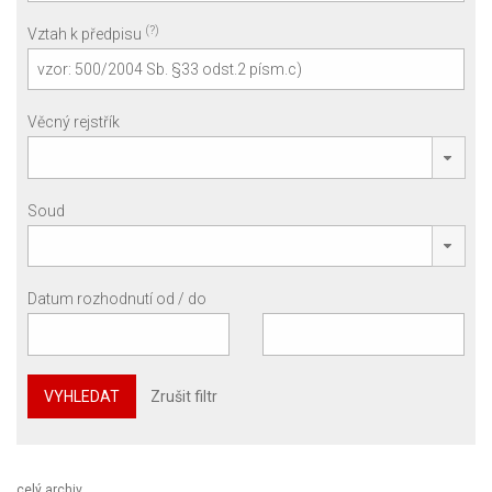
(?)
Vztah k předpisu
Věcný rejstřík
Soud
Datum rozhodnutí od / do
VYHLEDAT
Zrušit filtr
celý archiv