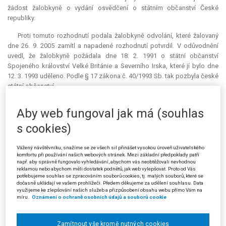
žádost žalobkyně o vydání osvědčení o státním občanství České
republiky.
Proti tomuto rozhodnutí podala žalobkyně odvolání, které žalovaný
dne 26. 9. 2005 zamítl a napadené rozhodnutí potvrdil. V odůvodnění
uvedl, že žalobkyně požádala dne 18. 2. 1991 o státní občanství
Spojeného království Velké Británie a Severního Irska, které jí bylo dne
12. 3. 1993 uděleno. Podle § 17 zákona č. 40/1993 Sb. tak pozbyla české
státní občanství.
Proti rozhodnutí žalovaného brojila žalobkyně správní žalobou u
Aby web fungoval jak má (souhlas
Městského soudu v Praze, který žalobu rozsudkem ze dne 25. 5. 2006
zamítl. Rozhodnutí odůvodnil zejména tím, že žalobkyně nabyla cizího
s cookies)
státního občanství na vlastní žádost. Pokud by však cizí státní občanství
získala automaticky např. okamžikem uzavření sňatku, tedy bez projevu
Vážený návštěvníku, snažíme se ze všech sil přinášet vysokou úroveň uživatelského
své vůle, pak by se uplatnila výjimka obsažená v § 17 zákona č. 40/1993
komfortu při používání našich webových stránek. Mezi základní předpoklady patří
např. aby správně fungovalo vyhledávání, abychom vás neobtěžovali nevhodnou
Sb. Toto pravidlo vychází z principu zamezení dvojího státního
reklamou nebo abychom měli dostatek podnětů, jak web vylepšovat. Proto od Vás
občanství. Soud odkázal na nálezy Ústavního soudu, podle nichž
potřebujeme souhlas se zpracováním souborů cookies, tj. malých souborů, které se
dočasně ukládají ve vašem prohlížeči. Předem děkujeme za udělení souhlasu. Data
všechny akty, jimiž jednotlivec má či může pozbýt státního občanství
využijeme ke zlepšování našich služeb a přizpůsobení obsahu webu přímo Vám na
České republiky, musí být nutně projevem jeho vůle. Jako podpůrný
míru.
Oznámení o ochraně osobních údajů a souborů cookie
argument pro tento svůj závěr soud uvedl, že v důvodové zprávě k
zákonu č. 357/2003 Sb., jímž bylo změněno i znění § 17 zákona č.
Zamítnout vše kromě nutných cookies
40/1993 Sb., se uvádí, že
„nové znění umožní státním občanům České