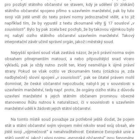
pro pozbytí státního občanství se stavem, kdy je udělení (či získání)
státního občanství spojeno přímo s uzavřením manželství, pak by tuto
svoji vůli jistě uměl do textu právní normy jednoznačně vtělit, a to již
například tím, že by vypustil z textu zkoumané věty § 17 sousloví
„v
souvislosti“
. Bylo by pak zcela bez pochyb, že by takovou výjimkou bylo
mj. nabytí cizího státního občanství uzavřením manželství. Takový
interpretační závěr učinil správní orgán, jakož i městský soud.
Nejvyšší správní soud však zastává názor, že je-li právní norma svým
obsahem přinejmenším matoucí, a nebo připouštějící snad vícero
výkladů, pak je vždy nutno zvolit ten, který nesměřuje k újmě právní
strany. Pokud se však ocitlo ve zkoumaném textu (otázkou je, zda
nadbytečně) slovní spojení
„v souvislosti“
, pak se čitatel právem mohl
domnívat, že české občanství nepozbude, nabyl-li jej v souvislosti s
uzavřením manželství, tedy např. proto, že orgány cizího státu z důvodu
uzavření manželství s jejich státním občanem prominou obecně
stanovenou lhůtu nutnou k naturalizaci, či v souvislosti s uzavřením
manželství udělí k žádosti jejich státní občanství.
Na tomto místě soud považuje za potřebné ještě dodat, že pojem
stát a státní občanství svým vývojem mění nikoliv snad svůj obsah, ale
jistě svoji „výjimečnost“ a nenahraditelnost. Existence Evropské unie a
států uvnitř ní, jakož i vývoj pojmu „evropské občanství“ jsou fenomény,