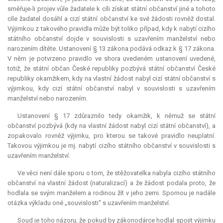
směřuje-li projev vůle žadatele k cíli získat státní občanství jiné a tohoto
cíle žadatel dosáhl a cizí státní občanství ke své žádosti rovněž dostal.
Výjimkou z takového pravidla může být toliko případ, kdy k nabytí cizího
státního občanství dojde v souvislosti s uzavřením manželství nebo
narozením dítěte. Ustanovení § 13 zákona podává odkaz k § 17 zákona.
V něm je potvrzeno pravidlo ve shora uvedeném ustanovení uvedené,
totiž, že státní občan České republiky pozbývá státní občanství České
republiky okamžikem, kdy na vlastní žádost nabyl cizí státní občanství s
výjimkou, kdy cizí státní občanství nabyl v souvislosti s uzavřením
manželství nebo narozením.
Ustanovení § 17 zdůraznilo tedy okamžik, k němuž se státní
občanství pozbývá (kdy na vlastní žádost nabyl cizí státní občanství), a
zopakovalo rovněž výjimku, pro kterou se takové pravidlo neuplatní.
Takovou výjimkou je mj. nabytí cizího státního občanství v souvislosti s
uzavřením manželství.
Ve věci není dále sporu o tom, že stěžovatelka nabyla cizího státního
občanství na vlastní žádost (naturalizací) a že žádost podala proto, že
hodlala se svým manželem a rodinou žít v jeho zemi. Spornou je nadále
otázka výkladu oné „souvislosti“ s uzavřením manželství.
Soud je toho názoru, že pokud by zákonodárce hodlal spojit výjimku