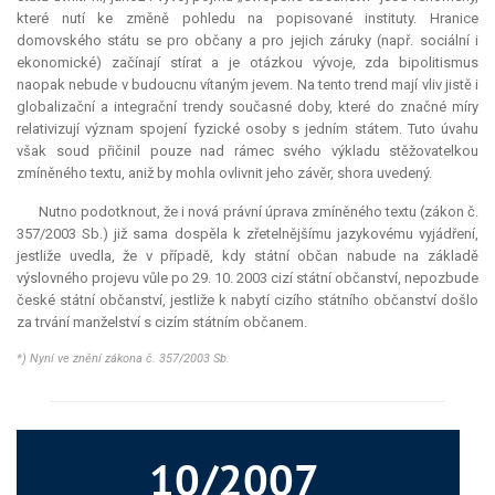
které nutí ke změně pohledu na popisované instituty. Hranice
domovského státu se pro občany a pro jejich záruky (např. sociální i
ekonomické) začínají stírat a je otázkou vývoje, zda
bipolitismus
naopak nebude v budoucnu vítaným jevem. Na tento trend mají vliv jistě i
globalizační a integrační trendy současné doby, které do značné míry
relativizují význam spojení fyzické osoby s jedním státem. Tuto úvahu
však soud přičinil pouze nad rámec svého výkladu stěžovatelkou
zmíněného textu, aniž by mohla ovlivnit jeho závěr, shora uvedený.
Nutno podotknout, že i nová právní úprava zmíněného textu (zákon č.
357/2003 Sb.) již sama dospěla k zřetelnějšímu jazykovému vyjádření,
jestliže uvedla, že v případě, kdy státní občan nabude na základě
výslovného projevu vůle po 29. 10. 2003 cizí státní občanství, nepozbude
české státní občanství, jestliže k nabytí cizího státního občanství došlo
za trvání manželství s cizím státním občanem.
*) Nyní ve znění zákona č. 357/2003 Sb.