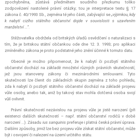
zpochybněna, zůstává předmětem soudního přezkumu toliko
zodpovězení nastolené právní otázky; tou je
interpretace
textu § 17
zákona č. 40/1993 Sb., zejména té jeho části, zabývající se
„výjimkou, kdy
k nabytí cizího státního občanství dojde v souvislosti s uzavřením
manželství ...“.
Stěžovatelka obdržela od britských úřadů osvědčení o naturalizaci s
tím, že je britskou státní občankou ode dne 12. 3. 1993; pro aplikaci
zmíněného zákona je proto podstatné jeho znění účinné k tomuto datu.
Obecně je možno připomenout, že k nabytí či pozbytí státního
občanství dochází na základě množství různých právních skutečností,
jež jsou stanoveny zákony či mezinárodními smlouvami. Tyto
skutečnosti lze členit do základních skupin zejména z toho pohledu,
zda k nabytí či pozbytí státního občanství dochází na základě projevu
vůle osoby, anebo tak, aniž by takový stav mohla dotčená osoba svojí
vůlí ovlivnit.
Právní skutečností nezávislou na projevu vůle je jistě narození (při
existenci dalších skutečností – např. státní občanství rodičů v době
narození ...). Zásadu
ius
sanquinis
preferuje i platná česká právní úprava.
Dalšími způsoby, jimiž lze bez projevu vůle získat státní občanství, může
být i osvojení či nalezení na území určitého státu.