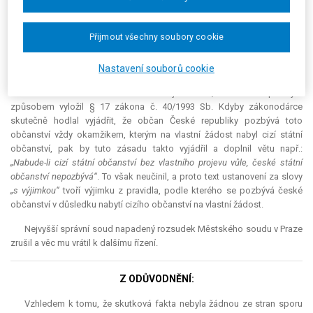
republiky, kteří uzavřou manželství s cizincem, nabýt na vlastní žádost
státní občanství manželovo, aniž by pozbyli státní občanství České
Přijmout všechny soubory cookie
republiky“
. Jednalo se tak nejen o zpřesnění § 17 zákona, ale o jeho nové
znění.
Nastavení souborů cookie
Žalobkyně (stěžovatelka) podala proti rozsudku městského soudu
kasační stížnost. Poukázala v ní mimo jiné na to, že soud nesprávným
způsobem vyložil § 17 zákona č. 40/1993 Sb. Kdyby zákonodárce
skutečně hodlal vyjádřit, že občan České republiky pozbývá toto
občanství vždy okamžikem, kterým na vlastní žádost nabyl cizí státní
občanství, pak by tuto zásadu takto vyjádřil a doplnil větu např.:
„Nabude-li cizí státní občanství bez vlastního projevu vůle, české státní
občanství nepozbývá“
. To však neučinil, a proto text ustanovení za slovy
„s výjimkou“
tvoří výjimku z pravidla, podle kterého se pozbývá české
občanství v důsledku nabytí cizího občanství na vlastní žádost.
Nejvyšší správní soud napadený rozsudek Městského soudu v Praze
zrušil a věc mu vrátil k dalšímu řízení.
Z ODŮVODNĚNÍ:
Vzhledem k tomu, že skutková fakta nebyla žádnou ze stran sporu