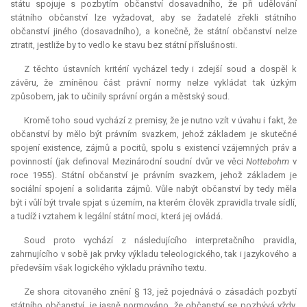
státu spojuje s pozbytím občanství dosavadního, že při udělování
státního občanství lze vyžadovat, aby se žadatelé zřekli státního
občanství jiného (dosavadního), a konečně, že státní občanství nelze
ztratit, jestliže by to vedlo ke stavu bez státní příslušnosti.
Z těchto ústavních kritérií vycházel tedy i zdejší soud a dospěl k
závěru, že zmíněnou část právní normy nelze vykládat tak úzkým
způsobem, jak to učinily správní orgán a městský soud.
Kromě toho soud vychází z premisy, že je nutno vzít v úvahu i fakt, že
občanství by mělo být právním svazkem, jehož základem je skutečné
spojení existence, zájmů a pocitů, spolu s existencí vzájemných práv a
povinností (jak definoval Mezinárodní soudní dvůr ve věci
Nottebohm
v
roce 1955). Státní občanství je právním svazkem, jehož základem je
sociální spojení a solidarita zájmů. Vůle nabýt občanství by tedy měla
být i vůlí být trvale spjat s územím, na kterém člověk zpravidla trvale sídlí,
a tudíž i vztahem k legální státní moci, která jej ovládá.
Soud proto vychází z následujícího interpretačního pravidla,
zahrnujícího v sobě jak prvky výkladu teleologického, tak i jazykového a
především však logického výkladu právního textu.
Ze shora citovaného znění § 13, jež pojednává o zásadách pozbytí
státního občanství, je jasně normováno, že občanství se pozbývá vždy,