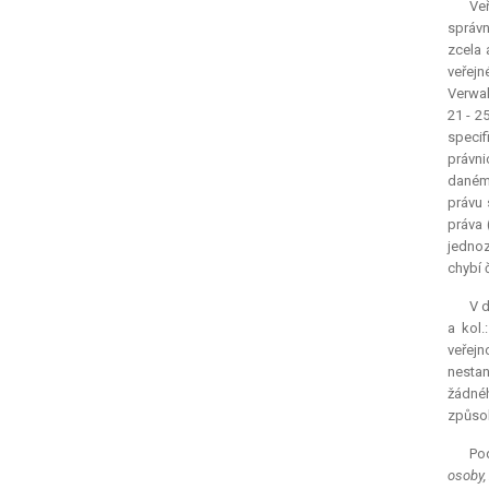
Veř
správn
zcela 
veřejn
Verwal
21 - 2
specif
právni
daném 
právu 
práva 
jednoz
chybí 
V d
a kol
veřejn
nestan
žádnéh
způso
Po
osoby,