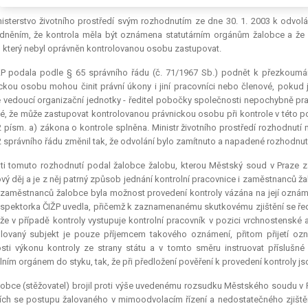
isterstvo životního prostředí svým rozhodnutím ze dne 30. 1. 2003 k odvolání
něním, že kontrola měla být oznámena statutárním orgánům žalobce a že 
 který nebyl oprávněn kontrolovanou osobu zastupovat.
ŽP podala podle § 65 správního řádu (č. 71/1967 Sb.) podnět k přezkoumání
ckou osobu mohou činit právní úkony i jiní pracovníci nebo členové, pokud 
e vedoucí organizační jednotky - ředitel pobočky společnosti nepochybně pr
é, že může zastupovat kontrolovanou právnickou osobu při kontrole v této p
2 písm. a) zákona o kontrole splněna. Ministr životního prostředí rozhodnutí
2 správního řádu změnil tak, že odvolání bylo zamítnuto a napadené rozhodnut
ti tomuto rozhodnutí podal žalobce žalobu, kterou Městský soud v Praze z
vý děj a je z něj patrný způsob jednání kontrolní pracovnice i zaměstnanců ž
 zaměstnanců žalobce byla možnost provedení kontroly vázána na její oznám
nspektorka ČIŽP uvedla, přičemž k zaznamenanému skutkovému zjištění se ředit
 že v případě kontroly vystupuje kontrolní pracovník v pozici vrchnostenské
olovaný subjekt je pouze příjemcem takového oznámení, přitom přijetí o
ti výkonu kontroly ze strany státu a v tomto směru instruovat příslušné
lním orgánem do styku, tak, že při předložení pověření k provedení kontroly js
obce (stěžovatel) brojil proti výše uvedenému rozsudku Městského soudu v Pra
cích se postupu žalovaného v mimoodvolacím řízení a nedostatečného zjišt