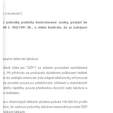
kon o kontrole")
ční jednotky podniku kontrolované osoby, postačí ke
NR č. 552/1991 Sb., o státní kontrole, že je zahájení
 kasační stížnosti žalobce.
rostředí (dále jen "ČIŽP") za účelem provedení neohlášené
nem). Při příchodu se prokázala služebním průkazem řediteli
el do vedlejší místnosti, kde údajně telefonicky informoval
olu lze provést pouze po předchozím ohlášení u statutárních
bchodního rejstříku pouze předsedou dozorčí rady žalobce a
ním ředitelem.
ákona o chemických látkách uložena pokuta 100 000 Kč podle
ící v tom, že vedoucí pobočky žalobce neumožnil provést ČIŽP
hemických látkách.