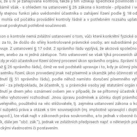
, že u ní je zahajována kontrola, takže jí tím vznikají specifické povinnost
iárně však - s ohledem na ustanovení § 26 zákona o kontrole - případně i v
ly stejnou funkci jako uvědomění účastníka o zahájení řízení podle § 18 od
mohla od počátku provádění kontroly řádně a v potřebném rozsahu uplatňo
vat poskytnutí potřebné součinnosti.
on o kontrole nemá zvláštní ustanovení o tom, vůči které konkrétní fyzické o
t za to, že došlo do sféry kontrolované právnické osoby; ani subsidiárně p
vuje. Z ustanovení § 17 odst. 2 správního řádu vyplývá, že akciová společnos
m, anebo za ni jedná zástupce. Toto ustanovení se však týká procesních úk
kdy je vůči účastníkovi řízení účinný procesní úkon správního orgánu. Správní
až § 26 správního řádu), čímž ve své podstatě upravuje i to, kdy je účinný
častníku řízení; úkon provedený jinak než písemně a okamžik jeho účinnosti 
nutí (§ 51 správního řádu), podle něhož namísto doručení písemného vy
ení - za předpokladu, že účastník, tj. u právnické osoby její statutární org
nutí je dnem jeho oznámení ovšem jen v případě, že se přítomný účastník 
ého vyhotovení rozhodnutí. Jinou úpravu podmínek a účinku dojití právníh
veřejného, použitelná na věc stěžovatele, tj. zejména ustanovení zákona o k
í subjektů práva a otázek s tím souvisejících (mj. implicitně upravující i doji
 apod.), lze však najít v zákonech práva soukromého, a to jednak v obecné 
k, dále jen "obč. zák."), jednak ve zvláštních předpisech např. o některých 
ickými vlastnostmi či postavením.