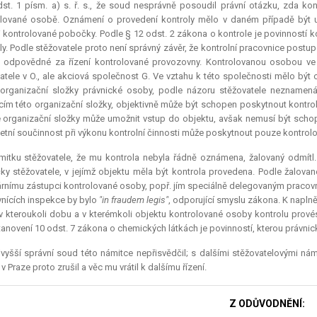
st. 1 písm. a) s. ř. s., že soud nesprávně posoudil právní otázku, zda kon
lované osobě. Oznámení o provedení kontroly mělo v daném případě být uč
li kontrolované pobočky. Podle § 12 odst. 2 zákona o kontrole je povinností
ly. Podle stěžovatele proto není správný závěr, že kontrolní pracovnice post
 odpovědné za řízení kontrolované provozovny. Kontrolovanou osobou ve
atele v O., ale akciová společnost G. Ve vztahu k této společnosti mělo být
 organizační složky právnické osoby, podle názoru stěžovatele neznamená
ím této organizační složky, objektivně může být schopen poskytnout kontr
 organizační složky může umožnit vstup do objektu, avšak nemusí být scho
tní součinnost při výkonu kontrolní činnosti může poskytnout pouze kontrol
mitku stěžovatele, že mu kontrola nebyla řádně oznámena, žalovaný odmítl.
y stěžovatele, v jejímž objektu měla být kontrola provedena. Podle žalovan
árnímu zástupci kontrolované osoby, popř. jím speciálně delegovaným pracovn
nících inspekce by bylo
"
in fraudem legis
"
, odporující smyslu zákona. K naplněn
v kteroukoli dobu a v kterémkoli objektu kontrolované osoby kontrolu provés
tanovení 10 odst. 7 zákona o chemických látkách je povinností, kterou právni
vyšší správní soud této námitce nepřisvědčil; s dalšími stěžovatelovými n
 Praze proto zrušil a věc mu vrátil k dalšímu řízení.
Z ODŮVODNĚNÍ: