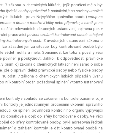
st. 7 zákona o chemických látkách, jejíž porušení mělo být
ebo fyzické osoby oprávněné k podnikání jsou povinny umožnit
kých látkách - pozn. Nejvyššího správního soudu)
vstup na
ormace o druhu a množství látky nebo přípravku, s nimiž je na
 dalších relevantních zákonných ustanovení, zejména pak v
rolní pracovníci
povinni oznámit kontrolované osobě zahájení
ájmy kontrolovaných osob
. Z uvedených ustanovení zákona o
e lze zásadně jen za situace, kdy kontrolované osobě bylo
le vědět mohla a měla. Součinnost lze totiž z povahy věci
e povinen ji poskytnout. Jakkoli k odpovědnosti právnické
. 3 písm. c) zákona o chemických látkách není samo o sobě
e, jde o správní delikt právnické osoby nebo fyzické osoby
§ 10 odst. 7 zákona o chemických látkách připadá v úvahu
po ní kontrolní orgán požadoval splnění v tomto ustanovení
jení kontroly v souladu se zákonem o kontrole oznámeno, je
ní kontroly je jednostranným procesním úkonem správního
oucí ke splnění povinnosti kontrolního orgánu vyplývající
osti obsahové a dojít do sféry kontrolované osoby. Ve věci
šel do sféry kontrolované osoby, byl-li adresován řediteli
známení o zahájení kontroly je dát kontrolované osobě na