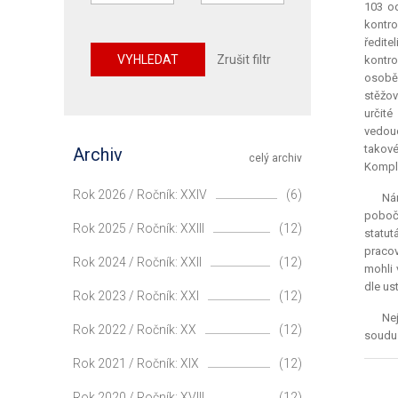
103 od
kontro
ředite
VYHLEDAT
Zrušit filtr
kontro
osobě
stěžov
určité
vedouc
takové
Archiv
celý archiv
Komple
Rok 2026 / Ročník: XXIV
(6)
Ná
pobočk
Rok 2025 / Ročník: XXIII
(12)
statut
pracov
Rok 2024 / Ročník: XXII
(12)
mohli 
dle us
Rok 2023 / Ročník: XXI
(12)
Nej
Rok 2022 / Ročník: XX
(12)
soudu v
Rok 2021 / Ročník: XIX
(12)
Rok 2020 / Ročník: XVIII
(12)