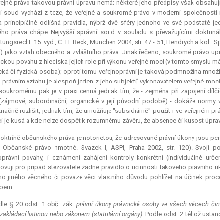
ejné právo takovou právní úpravu nemá; některé jeho předpisy však obsahují u
í soud vychází z teze, že veřejné a soukromé právo v moderní společnosti n
a principiálně odlišná pravidla, nýbrž dvě sféry jednoho ve své podstatě
ého práva chápe Nejvyšší správní soud v souladu s převažujícími doktriná
tungsrecht. 15. vyd., C. H. Beck, München 2004, str. 47 - 51, Hendrych a kol.: Sp
5) jako vztah obecného a zvláštního práva. Jinak řečeno, soukromé právo upr
ickou povahu z hlediska jejich role při výkonu veřejné moci (v tomto smyslu má
cká či fyzická osoba); oproti tomu veřejnoprávní je taková podmnožina množin
právním vztahu je alespoň jeden z jeho subjektů vykonavatelem veřejné moci.
soukromému pak je v praxi cenná jednak tím, že - zejména při zapojení dílčí
(zájmové, subordinační, organické v její původní podobě) - dokáže normy
načně rozlišit, jednak tím, že umožňuje "subsidiárně" použít i ve veřejném 
či je kusá a kde nelze dospět k rozumnému závěru, že absence či kusost úpra
oktríně občanského práva je notorietou, že adresované právní úkony jsou perf
.: Občanské právo hmotné. Svazek I, ASPI, Praha 2002, str. 120). Svoj
oprávní povahy, i oznámení zahájení kontroly konkrétní (individuálně urč
ovují pro případ stěžovatele žádné pravidlo o účinnosti takového právního 
o jiného věcného či povaze věci vlastního důvodu pohlížet na účinek proc
bem.
dle § 20 odst. 1 obč. zák.
právní úkony právnické osoby ve všech věcech činí 
 zakládací listinou nebo zákonem (statutární orgány)
. Podle odst. 2 téhož usta