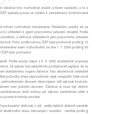
 žalobce toto rozhodnutí zrušilo a řízení zastavilo, a to s
ČIŽP jednala pouze ve vztahu k zaměstnanci kontrolované
 tohoto rozhodnutí ministerstva. Především uvedla, že za
je to vzhledem k jejich pracovnímu zařazení obvyklé. Podle
acovníkem, u něhož je vzhledem k jeho pracovnímu zařazení
obočce. Proto podle názoru ČIŽP byla povinnost podle § 12
 ministerstva svým rozhodnutím ze dne 1. 7. 2003 podle § 65
í ČIŽP bylo potvrzeno.
amítl. Podle soudu zápis z 6. 9. 2002 dostatečně popisuje
alobce. Ze zápisu bez jakýchkoliv pochybností vyplývá, že ze
ení statutárnímu orgánu žalobce. Tuto skutečnost následně
el pobočky, který zápis převzal, nijak nevyjádřil. Dále soud
 a jednostranným úkonem dává najevo vůli vykonat kontrolu.
známení není právním úkonem. Žalobce si musí být vědom
 zaměstnance, kteří mohou při výkonu zaměstnání přijít s
ou povinni kontrolu umožnit.
ze kasační stížností, v níž - vedle dalších stížních námitek
ění skutkového stavu žalovaným i soudem - namítal podle §