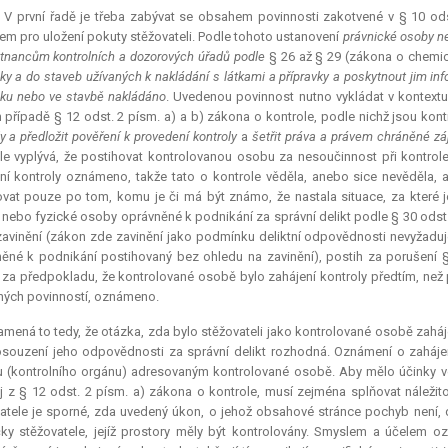
.) V první řadě je třeba zabývat se obsahem povinnosti zakotvené v § 10 od
m pro uložení pokuty stěžovateli. Podle tohoto ustanovení
právnické osoby n
nancům kontrolních a dozorových úřadů podle
§ 26 až § 29 (zákona o chemic
y a do staveb užívaných k nakládání s látkami a přípravky a poskytnout jim inf
u nebo ve stavbě nakládáno
. Uvedenou povinnost nutno vykládat v kontextu
případě § 12 odst. 2 písm. a) a b) zákona o kontrole, podle nichž jsou kont
ly a předložit pověření k provedení kontroly
a
šetřit práva a právem chráněné z
le vyplývá, že postihovat kontrolovanou osobu za nesoučinnost při kontrol
ní kontroly oznámeno, takže tato o kontrole věděla, anebo sice nevěděla, a
vat pouze po tom, komu je či má být známo, že nastala situace, za které j
nebo fyzické osoby oprávněné k podnikání za správní delikt podle § 30 odst
zavinění (zákon zde zavinění jako podmínku deliktní odpovědnosti nevyžaduj
ěné k podnikání postihovaný bez ohledu na zavinění), postih za porušení 
za předpokladu, že kontrolované osobě bylo zahájení kontroly předtím, než 
ých povinností, oznámeno.
mená to tedy, že otázka, zda bylo stěžovateli jako kontrolované osobě zahá
souzení jeho odpovědnosti za správní delikt rozhodná. Oznámení o zaháje
 (kontrolního orgánu) adresovaným kontrolované osobě. Aby mělo účinky ved
j z § 12 odst. 2 písm. a) zákona o kontrole, musí zejména splňovat náležit
atele je sporné, zda uvedený úkon, o jehož obsahové stránce pochyb není, do
y stěžovatele, jejíž prostory měly být kontrolovány. Smyslem a účelem o