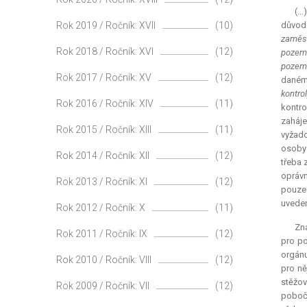
(..
Rok 2019 / Ročník: XVII
(10)
důvode
zaměst
Rok 2018 / Ročník: XVI
(12)
pozemk
pozemk
Rok 2017 / Ročník: XV
(12)
daném 
kontro
Rok 2016 / Ročník: XIV
(11)
kontro
zaháje
Rok 2015 / Ročník: XIII
(11)
vyžado
osoby 
Rok 2014 / Ročník: XII
(12)
třeba 
oprávn
Rok 2013 / Ročník: XI
(12)
pouze 
uveden
Rok 2012 / Ročník: X
(11)
Zna
Rok 2011 / Ročník: IX
(12)
pro po
orgánu
Rok 2010 / Ročník: VIII
(12)
pro ně
stěžov
Rok 2009 / Ročník: VII
(12)
pobočk