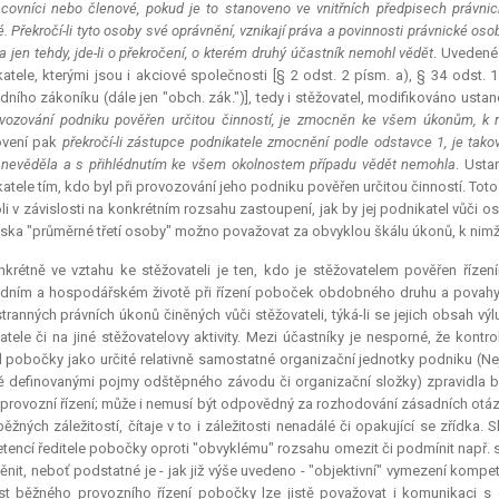
racovníci nebo členové, pokud je to stanoveno ve vnitřních předpisech právn
é. Překročí-li tyto osoby své oprávnění, vznikají práva a povinnosti právnické os
a jen tehdy, jde-li o překročení, o kterém druhý účastník nemohl vědět
. Uvedené 
atele, kterými jsou i akciové společnosti [§ 2 odst. 2 písm. a), § 34 odst. 
ního zákoníku (dále jen "obch. zák.")], tedy i stěžovatel, modifikováno usta
ovozování podniku pověřen určitou činností, je zmocněn ke všem úkonům, k n
ovení pak
překročí-li zástupce podnikatele zmocnění podle odstavce 1, je takov
nevěděla a s přihlédnutím ke všem okolnostem případu vědět nemohla
. Usta
atele tím, kdo byl při provozování jeho podniku pověřen určitou činností. T
oli v závislosti na konkrétním rozsahu zastoupení, jak by jej podnikatel vůči o
iska "průměrné třetí osoby" možno považovat za obvyklou škálu úkonů, k nimž 
nkrétně ve vztahu ke stěžovateli je ten, kdo je stěžovatelem pověřen ří
ním a hospodářském životě při řízení poboček obdobného druhu a povahy o
tranných právních úkonů činěných vůči stěžovateli, týká-li se jejich obsah výl
atele či na jiné stěžovatelovy aktivity. Mezi účastníky je nesporné, že kontr
l pobočky jako určité relativně samostatné organizační jednotky podniku (N
ě definovanými pojmy odštěpného závodu či organizační složky) zpravidla býv
provozní řízení; může i nemusí být odpovědný za rozhodování zásadních otáze
 běžných záležitostí, čítaje v to i záležitosti nenadálé či opakující se zřídk
encí ředitele pobočky oproti "obvyklému" rozsahu omezit či podmínit např. s
ěnit, neboť podstatné je - jak již výše uvedeno - "objektivní" vymezení komp
t běžného provozního řízení pobočky lze jistě považovat i komunikaci s or