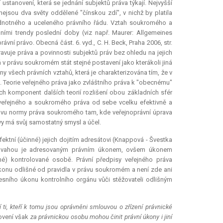
stanovení, která se jednání subjektů práva týkají. Nejvyšší
ejsou dva světy oddělené "čínskou zdí", v nichž by platila
 jednotného a uceleného právního řádu. Vztah soukromého a
lními trendy poslední doby (viz např. Maurer: Allgemeines
rávní právo. Obecná část. 6. vyd., C. H. Beck, Praha 2006, str.
avuje práva a povinnosti subjektů práv bez ohledu na jejich
 v právu soukromém stát stejné postavení jako kterákoli jiná
y všech právních vztahů, která je charakterizována tím, že v
 Teorie veřejného práva jako zvláštního práva k "obecnému"
ch komponent dalších teorií rozlišení obou základních sfér
 veřejného a soukromého práva od sebe vcelku efektivně a
právu normy práva soukromého tam, kde veřejnoprávní úprava
vy má svůj samostatný smysl a účel.
ektní (účinné) jejich dojitím adresátovi (Knappová - Švestka
í povahou je adresovaným právním úkonem, ovšem úkonem
ené) kontrolované osobě. Právní předpisy veřejného práva
úkonu odlišné od pravidla v právu soukromém a není zde ani
esního úkonu kontrolního orgánu vůči stěžovateli odlišným
ti, kteří k tomu jsou oprávněni smlouvou o zřízení právnické
novení však
za právnickou osobu mohou činit právní úkony i jiní