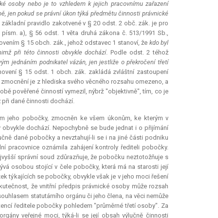
ické osoby nebo je to vzhledem k jejich pracovnímu zařazení
obě, jen pokud se právní úkon týká předmětu činnosti právnické
základní pravidlo zakotvené v § 20 odst. 2 obč. zák. je pro
1 písm. a), § 56 odst. 1 věta druhá zákona č. 513/1991 Sb.,
novením § 15 obch. zák., jehož odstavec 1 stanoví, že
kdo byl
imž při této činnosti obvykle dochází
. Podle odst. 2 téhož
ým jednáním podnikatel vázán, jen jestliže o překročení třetí
novení § 15 odst. 1 obch. zák. zakládá zvláštní zastoupení
oto zmocnění je z hlediska svého věcného rozsahu omezeno, a
sobě pověřené činností vymezil, nýbrž "objektivně", tím, co je
při dané činnosti dochází.
zením jeho pobočky, zmocněn ke všem úkonům, ke kterým v
bvykle dochází. Nepochybně se bude jednat i o přijímání
učně dané pobočky a nevztahují-li se i na jiné části podniku
olní pracovnice oznámila zahájení kontroly řediteli pobočky.
ejvyšší správní soud zdůrazňuje, že pobočku neztotožňuje s
á osobou stojící v čele pobočky, která má na starosti její
k týkajících se pobočky, obvykle však je v jeho moci řešení
a. Skutečnost, že vnitřní předpis právnické osoby může rozsah
ouhlasem statutárního orgánu či jeho člena, na věci nemůže
etencí ředitele pobočky pohledem "průměrné třetí osoby". Za
gány veřejné moci, týká-li se její obsah výlučně činnosti