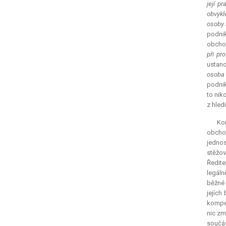
její p
obvykl
osoby 
podnik
obchod
při pr
ustan
osoba 
podnik
to nik
z hled
Ko
obchod
jednos
stěžov
Ředite
legáln
běžné 
jejích
kompet
nic zm
součás