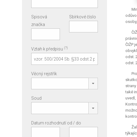
Min
odůvod
Spisová
Sbírkové číslo
osoby,
značka
ČI
právni
ČIŽP j
(?)
Vztah k předpisu
obvykl
odst. 
odst. 
Věcný rejstřík
Pro
skutko
strany
také i
Soud
uvedl,
Kontr
možnos
kontro
Datum rozhodnutí od / do
Žal
týkají