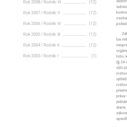
vědomí
Rok 2008 / Ročník: VI
(12)
subsid
kontro
Rok 2007 / Ročník: V
(12)
osoba 
Rok 2006 / Ročník: IV
(12)
požado
Zák
Rok 2005 / Ročník: III
(12)
lze mí
Rok 2004 / Ročník: II
(12)
neupra
orgáne
Rok 2003 / Ročník: I
(1)
toho, 
(§ 24 
vůči ú
rozhod
vyhláš
rozhod
písemn
práva 
jednán
stane,
zákoní
specif