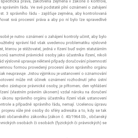
i i specifická práva, zakotvená zejména v zákoně o kontrole,
e správním řádu. Ve své podstatě plní oznámení o zahájení
st. 3 správního řádu - zajišťuje zejména, aby kontrolovaná
vat svá procesní práva a aby po ní bylo lze spravedlivě
sobě je nutno oznámení o zahájení kontroly učinit, aby bylo
oužitelný správní řád však uvedenou problematiku výslovně
t, kterou je stěžovatel, jedná v řízení buď svým statutárním
onů samotné právnické osoby jako účastníka řízení, nikoli
 řád výslovně upravuje některé případy doručování písemností
 písemnou formou provedený procesní úkon správního orgánu
však neupravuje. Jistou výjimkou je ustanovení o oznamování
hotovení může mít účinek oznámení rozhodnutí jeho ústní
án nebo zástupce právnické osoby, je přítomen; den vyhlášení
řízení (vlastním právním úkonem) vzdal nároku na doručení
o úkonu správního orgánu účastníku řízení však ustanovení
ontrole a případně správního řádu, nemají. Ucelenou úpravu
tí projevu vůle jiné osoby do sféry adresáta a to, kdy se tak
části občanského zákoníku (zákon č. 40/1964 Sb., občanský
právnických osobách či osobách (fyzických či právnických) se