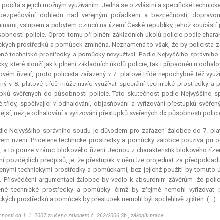
 počítá s jejich možným využíváním. Jedná se o zvláštní a specifické technick
abezpečování dohledu nad veřejným pořádkem a bezpečností, dopravou, 
inami, vstupem a pobytem cizinců na území České republiky, jehož součástí j
obnosti policie. Oproti tomu při plnění základních úkolů policie podle charakt
ckých prostředků a pomůcek zmíněna. Neznamená to však, že by policista zařa
ené technické prostředky a pomůcky nevyužíval. Podle Nejvyššího správníh
y, které slouží jak k plnění základních úkolů policie, tak i případnému odhal
ovém řízení, proto policista zařazený v 7. platové třídě nepochybně též využ
ný v 8. platové třídě může navíc využívat speciální technické prostředky a 
pků svěřených do působnosti policie. Tato skutečnost podle Nejvyššího s
é třídy, spočívající v odhalování, objasňování a vyřizování přestupků svěřen
ější, než je odhalování a vyřizování přestupků svěřených do působnosti policie 
le Nejvyššího správního soudu je důvodem pro zařazení žalobce do 7. plato
ém řízení. Přidělené technické prostředky a pomůcky žalobce používá při 
e, a to pouze v rámci blokového řízení. Jednou z charakteristik blokového říze
ní pozdějších předpisů, je, že přestupek v něm lze projednat za předpokladu
nými technickými prostředky a pomůckami, bez jejichž použití by tomuto ú
. Přisvědčení argumentaci žalobce by vedlo k absurdním závěrům, že polic
lené technické prostředky a pomůcky, čímž by zřejmě nemohl vyřizovat 
ckých prostředků a pomůcek by přestupek nemohl být spolehlivě zjištěn. (...)
nností od 1. 1. 2007 zrušeno zákonem č. 262/2006 Sb., zákoník práce