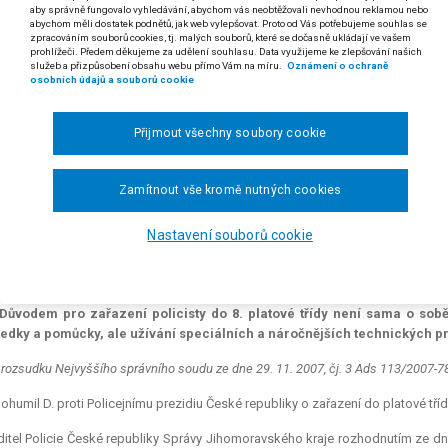
aby správně fungovalo vyhledávání, abychom vás neobtěžovali nevhodnou reklamou nebo
5/2007
abychom měli dostatek podnětů, jak web vylepšovat. Proto od Vás potřebujeme souhlas se
zpracováním souborů cookies, tj. malých souborů, které se dočasně ukládají ve vašem
prohlížeči. Předem děkujeme za udělení souhlasu. Data využijeme ke zlepšování našich
zákona č. 143/1992 Sb., o platu a odměně za pracovní pohotovost v rozpočtov
služeb a přizpůsobení obsahu webu přímo Vám na míru.
Oznámení o ochraně
dějších předpisů (v textu též "zákon o platu")
osobních údajů a souborů cookie
a 3 nařízení vlády č. 330/2003 Sb., o platových poměrech zaměstnanců ve veře
Přijmout všechny soubory cookie
zení vlády č. 469/2002 Sb., kterým se stanoví katalog prací a kvalifikačn
měrech zaměstnanců ve veřejných službách a správě
Zamítnout vše kromě nutných cookies
 Využíváním technických prostředků a pomůcek uvedených v 8. platové 
m se stanoví katalog prací a kvalifikační předpoklady a kterým se mě
Nastavení souborů cookie
ných službách a správě, se rozumí využívání speciálních technických p
uvedených v této třídě, a nikoliv využívání jakýchkoliv, tj. i zcela b
žívány i policisty zařazenými v nižších platových třídách.
. Důvodem pro zařazení policisty do 8. platové třídy není sama o sobě
ředky a pomůcky, ale užívání speciálních a náročnějších technických p
 rozsudku Nejvyššího správního soudu ze dne 29. 11. 2007, čj. 3 Ads 113/2007-7
ohumil D. proti Policejnímu prezidiu České republiky o zařazení do platové tříd
itel Policie České republiky Správy Jihomoravského kraje rozhodnutím ze dne