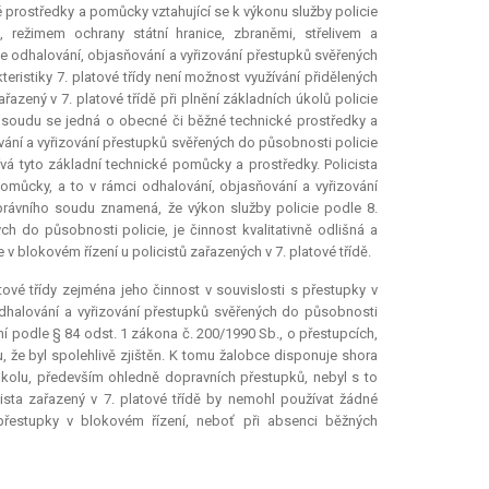
é prostředky a pomůcky vztahující se k výkonu služby policie
režimem ochrany státní hranice, zbraněmi, střelivem a
e odhalování, objasňování a vyřizování přestupků svěřených
eristiky 7. platové třídy není možnost využívání přidělených
zený v 7. platové třídě při plnění základních úkolů policie
o soudu se jedná o obecné či běžné technické prostředky a
ování a vyřizování přestupků svěřených do působnosti policie
ívá tyto základní technické pomůcky a prostředky. Policista
pomůcky, a to v rámci odhalování, objasňování a vyřizování
právního soudu znamená, že výkon služby policie podle 8.
ých do působnosti policie, je činnost kvalitativně odlišná a
v blokovém řízení u policistů zařazených v 7. platové třídě.
vé třídy zejména jeho činnost v souvislosti s přestupky v
odhalování a vyřizování přestupků svěřených do působnosti
ní podle § 84 odst. 1 zákona č. 200/1990 Sb., o přestupcích,
, že byl spolehlivě zjištěn. K tomu žalobce disponuje shora
kolu, především ohledně dopravních přestupků, nebyl s to
ista zařazený v 7. platové třídě by nemohl používat žádné
přestupky v blokovém řízení, neboť při absenci běžných