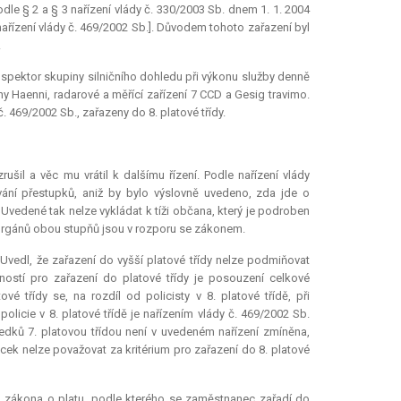
dle § 2 a § 3 nařízení vlády č. 330/2003 Sb. dnem 1. 1. 2004
k nařízení vlády č. 469/2002 Sb.]. Důvodem tohoto zařazení byl
.
inspektor skupiny silničního dohledu při výkonu služby denně
hy Haenni, radarové a měřící zařízení 7 CCD a Gesig travimo.
č. 469/2002 Sb., zařazeny do 8. platové třídy.
il a věc mu vrátil k dalšímu řízení. Podle nařízení vlády
vání přestupků, aniž by bylo výslovně uvedeno, zda jde o
 Uvedené tak nelze vykládat k tíži občana, který je podroben
 orgánů obou stupňů jsou v rozporu se zákonem.
Uvedl, že zařazení do vyšší platové třídy nelze podmiňovat
ostí pro zařazení do platové třídy je posouzení celkové
é třídy se, na rozdíl od policisty v 8. platové třídě, při
licie v 8. platové třídě je nařízením vlády č. 469/2002 Sb.
edků 7. platovou třídou není v uvedeném nařízení zmíněna,
cek nelze považovat za kritérium pro zařazení do 8. platové
. 1 zákona o platu, podle kterého se zaměstnanec zařadí do