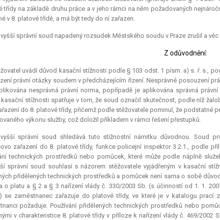
é třídy na základě druhu práce a v jeho rámci na něm požadovaných nejnároč
é v 8. platové třídě, a má být tedy do ní zařazen.
vyšší správní soud napadený rozsudek Městského soudu v Praze zrušil a věc mu
Z odůvodnění:
žovatel uvádí důvod kasační stížnosti podle § 103 odst. 1 písm. a) s. ř. s.,
ení právní otázky soudem v předcházejícím řízení. Nesprávné posouzení právn
plikována nesprávná právní norma, popřípadě je aplikována správná právní 
kasační stížnosti spatřuje v tom, že soud označil skutečnost, podle níž žal
ařazení do 8. platové třídy, přičemž podle stěžovatele pominul, že podstatné p
vaného výkonu služby, což doložil příkladem v rámci řešení přestupků.
jvyšší správní soud shledává tuto stížnostní námitku důvodnou. Soud pr
ovo zařazení do 8. platové třídy, funkce policejní inspektor 3.2.1., podle p
ání technických prostředků nebo pomůcek, které může podle náplně služebn
ší správní soud souhlasí s názorem stěžovatele vyjádřeným v kasační stíž
ých přidělených technických prostředků a pomůcek není sama o sobě důvodem 
 o platu a § 2 a § 3 nařízení vlády č. 330/2003 Sb. (s účinností od 1. 1. 2
 se zaměstnanec zařazuje do platové třídy, ve které je v katalogu prací z
nanci požaduje. Používání přidělených technických prostředků nebo pomů
ými v charakteristice 8. platové třídy v příloze k nařízení vlády č. 469/2002 S