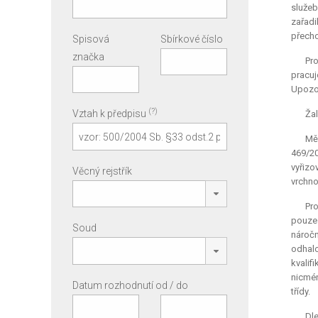
služeb
zařadi
přecho
Spisová
Sbírkové číslo
značka
Pro
pracuj
Upozor
(?)
Vztah k předpisu
Žal
Měs
469/20
vyřizo
Věcný rejstřík
vrchno
Pro
pouze 
Soud
náročn
odhalo
kvalif
nicmén
Datum rozhodnutí od / do
třídy.
Dle