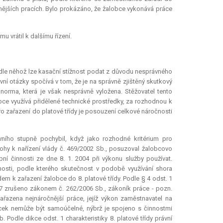
nějších pracích. Bylo prokázáno, že žalobce vykonává práce
 vrátil k dalšímu řízení.
 podle něhož lze kasační stížnost podat z důvodu nesprávného
í otázky spočívá v tom, že je na správně zjištěný skutkový
norma, která je však nesprávně vyložena. Stěžovatel tento
obce využívá přidělené technické prostředky, za rozhodnou k
ro zařazení do platové třídy je posouzení celkové náročnosti
vního stupně pochybil, když jako rozhodné kritérium pro
řílohy k nařízení vlády č. 469/2002 Sb., posuzoval žalobcovo
í činnosti ze dne 8. 1. 2004 při výkonu služby používat.
nosti, podle kterého skutečnost v podobě využívání shora
k zařazení žalobce do 8. platové třídy. Podle § 4 odst. 1
007 zrušeno zákonem č. 262/2006 Sb., zákoník práce - pozn.
ařazena nejnáročnější práce, jejíž výkon zaměstnavatel na
cek nemůže být samoúčelné, nýbrž je spojeno s činnostmi
b. Podle dikce odst. 1 charakteristiky 8. platové třídy právní