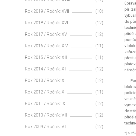
úprava
při z
Rok 2019 / Ročník: XVII
(10)
výbušn
do půs
Rok 2018 / Ročník: XVI
(12)
techni
přiděl
Rok 2017 / Ročník: XV
(12)
pomůck
Rok 2016 / Ročník: XIV
(11)
v blok
zařaze
Rok 2015 / Ročník: XIII
(11)
přestu
platov
Rok 2014 / Ročník: XII
(12)
náročn
Rok 2013 / Ročník: XI
(12)
Pod
blokov
Rok 2012 / Ročník: X
(11)
polici
ve zně
Rok 2011 / Ročník: IX
(12)
vymeze
dostát
Rok 2010 / Ročník: VIII
(12)
přidě
techni
Rok 2009 / Ročník: VII
(12)
*)
S úči