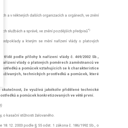
ých a v některých dalších organizacích a orgánech, ve znění
*)
jných službách a správě, ve znění pozdějších předpisů
í předpoklady a kterým se mění nařízení vlády o platových
třídě podle přílohy k nařízení vlády č. 469/2002 Sb.,
ní nařízení vlády o platových poměrech zaměstnanců ve
rostředků a pomůcek vztahujících se k charakteristice
ěžně užívaných, technických prostředků a pomůcek, které
 skutečnost, že využívá jakékoliv přidělené technické
rostředků a pomůcek konkretizovaných ve větě první.
8)
y, o kasační stížnosti žalovaného.
 18. 12. 2003 podle § 55 odst. 1 zákona č. 186/1992 Sb., o