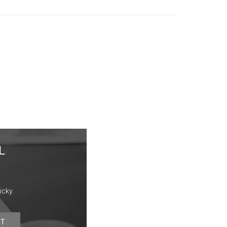
L
icky.
IT