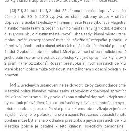
delikty v silniční dopravě na úseku taxislužby v hlavním městě Praze.
[43] Z § 34 odst. 1 a § 2 odst. 22 zákona o silniční dopravě ve znění
účinném do 30. 6. 2010 vyplývá, že státní odborný dozor v silniční
dopravě na úseku taxislužby v hlavním městě Praze vykonává Magistrát
hlavního města Prahy, tj. orgán hlavního města Prahy (§ 1 odst. 4 zákona
č. 131/2000 Sb., o hlavním městě Praze). Obce, tedy i hlavní město Praha,
mohou svěřit zabezpečování místních záležitostí veřejného pořádku v
rámci své působnosti a plnění některých dalších úkolů městské policii (§
1 odst. 2 zákona o obecní policii). Mezi pravomoci obecní policie kromě
jiného patří i oprávnění odhalovat přestupky a jiné správní delikty [srov. §
2 písm. h) téhož zákona]. Rozsah přestupků a jiných správních deliktů,
které obecní policie může odhalovat, není zákonem o obecní policii nijak
omezen.
[44] Z uvedených ustanovení nelze dovodit, že by zákonodárce chtěl
Městské policii hlavního města Prahy zapovědět odhalování správních
deliktů na úseku taxislužby podle zákona o silniční dopravě. Zdejší soud
byl naopak přesvědčen, že toto oprávnění vychází ze samotného smyslu
existence obecní, resp. městské policie, kterou obec zřizuje zejména k
zajištění veřejného pořádku na svém území. Přirozenou součástí tohoto
poslání může být snaha o odhalení přestupků a jiných správních deliktů.
Městská policie je ostatně k této činnosti specificky personálně i