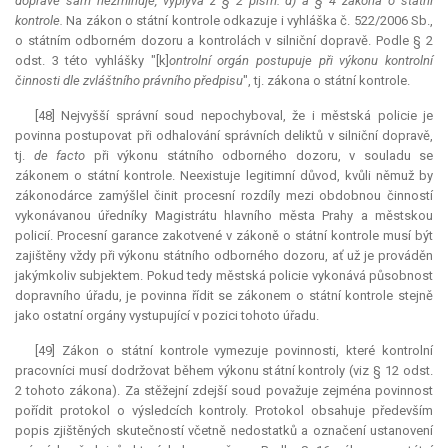
dopravě sám nezmiňuje, vyplývá z § 2 písm. d) a § 4 zákona o státní
kontrole.
Na zákon o státní kontrole odkazuje i vyhláška č. 522/2006 Sb.,
o státním odborném dozoru a kontrolách v silniční dopravě. Podle § 2
odst. 3 této vyhlášky "[k]
ontrolní orgán postupuje při výkonu kontrolní
činnosti dle zvláštního právního předpisu
", tj. zákona o státní kontrole.
[48] Nejvyšší správní soud nepochyboval, že i městská policie je
povinna postupovat při odhalování správních deliktů v silniční dopravě,
tj.
de facto
při výkonu státního odborného dozoru, v souladu se
zákonem o státní kontrole. Neexistuje legitimní důvod, kvůli němuž by
zákonodárce zamýšlel činit procesní rozdíly mezi obdobnou činností
vykonávanou úředníky Magistrátu hlavního města Prahy a městskou
policií. Procesní garance zakotvené v zákoně o státní kontrole musí být
zajištěny vždy při výkonu státního odborného dozoru, ať už je prováděn
jakýmkoliv subjektem. Pokud tedy městská policie vykonává působnost
dopravního úřadu, je povinna řídit se zákonem o státní kontrole stejně
jako ostatní orgány vystupující v pozici tohoto úřadu.
[49] Zákon o státní kontrole vymezuje povinnosti, které kontrolní
pracovníci musí dodržovat během výkonu státní kontroly (viz § 12 odst.
2 tohoto zákona). Za stěžejní zdejší soud považuje zejména povinnost
pořídit protokol o výsledcích kontroly. Protokol obsahuje především
popis zjištěných skutečností včetně nedostatků a označení ustanovení