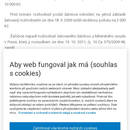
10 000 Kč.
Proti tomuto rozhodnutí podal žalobce odvolání, na jehož základě
žalovaný rozhodnutím ze dne 18. 9. 2009 snížil uloženou pokutu na 2 000
Kč.
Žalobce napadl rozhodnutí žalovaného žalobou u Městského soudu
v Praze, který ji rozsudkem ze dne 19. 10. 2011, čj. 10 Ca 375/2009-98,
zamítl.
K námitce nedostatku pravomoci městské policie provádět
Aby web fungoval jak má (souhlas
"
kontrolu
" taxislužby městský soud uvedl následující. Obecní policie není
oprávněna vykonávat státní odborný dozor v silniční dopravě podle § 34
s cookies)
ani § 37 zákona o silniční kontrole, a proto se její postupy neřídí
zákonem o státní kontrole. Z § 2 písm. d) zákona o obecní policii však
Vážený návštěvníku, snažíme se ze všech sil přinášet vysokou úroveň uživatelského
vyplývá, že obecní, resp. Městská policie hlavního města Prahy je
komfortu při používání našich webových stránek. Mezi základní předpoklady patří
oprávněna odhalovat přestupky a jiné správní delikty, jejichž
např. aby správně fungovalo vyhledávání, abychom vás neobtěžovali nevhodnou
reklamou nebo abychom měli dostatek podnětů, jak web vylepšovat. Proto od Vás
projednávání je v působnosti obce. Projednávání správních deliktů v
potřebujeme souhlas se zpracováním souborů cookies, tj. malých souborů, které se
silniční dopravě na úseku provozování taxislužby v hlavním městě Praze
dočasně ukládají ve vašem prohlížeči. Předem děkujeme za udělení souhlasu. Data
využijeme ke zlepšování našich služeb a přizpůsobení obsahu webu přímo Vám na
přitom spadá do působnosti Magistrátu hlavního města Prahy (viz § 2
míru.
Oznámení o ochraně osobních údajů a souborů cookie
odst. 20 zákona o silniční dopravě).
Za této situace činnost strážníků podle § 2 písm. d) zákona o obecní
Zamítnout vše kromě nutných cookies