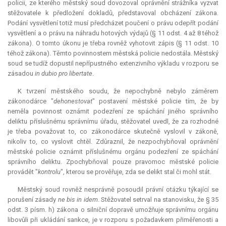
policii, ze kterého městský soud dovozoval oprávnění strážníka vyzvat
stěžovatele k předložení dokladů, představoval obcházení zákona.
Podání vysvětlení totiž musí předcházet poučení o právu odepřít podání
vysvětlení a o právu na náhradu hotových výdajů (§ 11 odst. 4 až 8 téhož
zákona). O tomto úkonu je třeba rovněž vyhotovit zápis (§ 11 odst. 10
téhož zákona). Těmto povinnostem městská policie nedostála. Městský
soud se tudíž dopustil nepřípustného extenzivního výkladu v rozporu se
zásadou
in dubio pro libertate
.
K tvrzení městského soudu, že nepochybně nebylo záměrem
zákonodárce "
dehonestovat
" postavení městské policie tím, že by
neměla povinnost oznámit podezření ze spáchání jiného správního
deliktu příslušnému správnímu úřadu, stěžovatel uvedl, že za rozhodné
je třeba považovat to, co zákonodárce skutečně vyslovil v zákoně,
nikoliv to, co vyslovit chtěl. Zdůraznil, že nezpochybňoval oprávnění
městské policie oznámit příslušnému orgánu podezření ze spáchání
správního deliktu. Zpochybňoval pouze pravomoc městské policie
provádět "
kontrolu
", kterou se prověřuje, zda se delikt stal či mohl stát.
Městský soud rovněž nesprávně posoudil právní otázku týkající se
porušení zásady
ne bis in idem
. Stěžovatel setrval na stanovisku, že § 35
odst. 3 písm. h) zákona o silniční dopravě umožňuje správnímu orgánu
libovůli při ukládání sankce, je v rozporu s požadavkem přiměřenosti a