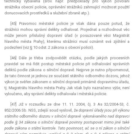
technicky vybavena (srov. např. předpoklady pro výkon povolání
strážníka obecní policie, oprávnění strážníků zahrnující možnost použití
donucovacích prostředků a služební zbraně atp.).
[45] Pravomoc městské policie je však dána pouze potud, že
strážníci mohou správní delikty odhalovat. Projednat a rozhodnout věc
může jenom příslušný dopravní úřad (v posuzované věci Magistrát
hlavního města Prahy), kterému strážníci musí oznámit svá zjištění a
podezření (viz § 10 odst. 2 zákona o obecní policii).
[46] Dále je třeba zodpovědět otázku, podle jakých procesních
pravidel se má řídit postup městské policie při odhalování správních
deliktů podle zákona o silniční dopravě. Nejprve je nutno připomenout,
že tato činnost je jednou ze součástí státního odborného dozoru, jehož
výkon je svěřen zákonem o silniční dopravě primárně dopravnímu úřadu,
tj. Magistrátu hlavního města Prahy. Jak však bylo naznačeno výše, není
vyloučeno, aby správní delikty odhalovala i městská policie.
[47] Již v rozsudku ze dne 11. 11. 2004, čj. 3 As 32/2004-53, č.
852/2006 Sb. NSS, zdejší soud vyslovil, že
dopravní úřady jsou při výkonu
státního odborného dozoru v silniční dopravě vykonávaného nad dopravci
podle § 34 zákona o silniční dopravě povinny postupovat mimo jiné také
podle zákona o státní kontrole. Tato povinnost, ač se o ní zákon o silniční