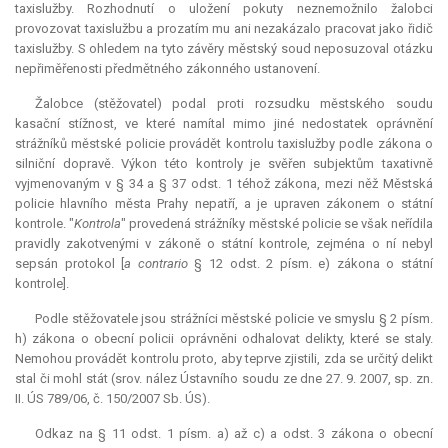
taxislužby. Rozhodnutí o uložení pokuty neznemožnilo žalobci
provozovat taxislužbu a prozatím mu ani nezakázalo pracovat jako řidič
taxislužby. S ohledem na tyto závěry městský soud neposuzoval otázku
nepřiměřenosti předmětného zákonného ustanovení.
Žalobce (stěžovatel) podal proti rozsudku městského soudu
kasační stížnost, ve které namítal mimo jiné nedostatek oprávnění
strážníků městské policie provádět kontrolu taxislužby podle zákona o
silniční dopravě. Výkon této kontroly je svěřen subjektům taxativně
vyjmenovaným v § 34 a § 37 odst. 1 téhož zákona, mezi něž Městská
policie hlavního města Prahy nepatří, a je upraven zákonem o státní
kontrole. "
Kontrola
" provedená strážníky městské policie se však neřídila
pravidly zakotvenými v zákoně o státní kontrole, zejména o ní nebyl
sepsán protokol [
a contrario
§ 12 odst. 2 písm. e) zákona o státní
kontrole].
Podle stěžovatele jsou strážníci městské policie ve smyslu § 2 písm.
h) zákona o obecní policii oprávněni odhalovat delikty, které se staly.
Nemohou provádět kontrolu proto, aby teprve zjistili, zda se určitý delikt
stal či mohl stát (srov. nález Ústavního soudu ze dne 27. 9. 2007, sp. zn.
II. ÚS 789/06, č. 150/2007 Sb. ÚS).
Odkaz na § 11 odst. 1 písm. a) až c) a odst. 3 zákona o obecní