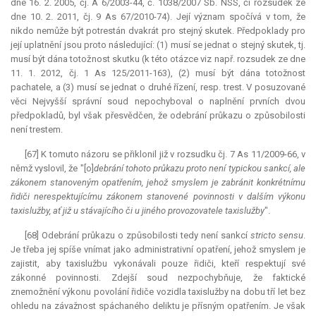
dne 16. 2. 2005, čj. A 6/2003-44, č. 1038/2007 Sb. NSS, či rozsudek ze
dne 10. 2. 2011, čj. 9 As 67/2010-74). Její význam spočívá v tom, že
nikdo nemůže být potrestán dvakrát pro stejný skutek. Předpoklady pro
její uplatnění jsou proto následující: (1) musí se jednat o stejný skutek, tj.
musí být dána totožnost skutku (k této otázce viz např. rozsudek ze dne
11. 1. 2012, čj. 1 As 125/2011-163), (2) musí být dána totožnost
pachatele, a (3) musí se jednat o druhé řízení, resp. trest. V posuzované
věci Nejvyšší správní soud nepochyboval o naplnění prvních dvou
předpokladů, byl však přesvědčen, že odebrání průkazu o způsobilosti
není trestem.
[67] K tomuto názoru se přiklonil již v rozsudku čj. 7 As 11/2009-66, v
němž vyslovil, že "[o]
debrání tohoto průkazu proto není typickou sankcí, ale
zákonem stanoveným opatřením, jehož smyslem je zabránit konkrétnímu
řidiči nerespektujícímu zákonem stanovené povinnosti v dalším výkonu
taxislužby, ať již u stávajícího či u jiného provozovatele taxislužby
".
[68] Odebrání průkazu o způsobilosti tedy není sankcí
stricto sensu
.
Je třeba jej spíše vnímat jako administrativní opatření, jehož smyslem je
zajistit, aby taxislužbu vykonávali pouze řidiči, kteří respektují své
zákonné povinnosti. Zdejší soud nezpochybňuje, že faktické
znemožnění výkonu povolání řidiče vozidla taxislužby na dobu tří let bez
ohledu na závažnost spáchaného deliktu je přísným opatřením. Je však