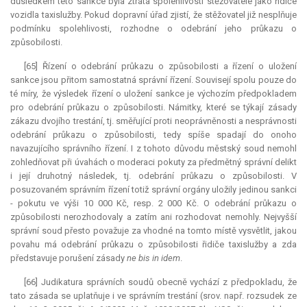
důsledkem této sankce byla ztráta spolehlivosti stěžovatele jako řidiče
vozidla taxislužby. Pokud dopravní úřad zjistí, že stěžovatel již nesplňuje
podmínku spolehlivosti, rozhodne o odebrání jeho průkazu o
způsobilosti.
[65] Řízení o odebrání průkazu o způsobilosti a řízení o uložení
sankce jsou přitom samostatná správní řízení. Souvisejí spolu pouze do
té míry, že výsledek řízení o uložení sankce je výchozím předpokladem
pro odebrání průkazu o způsobilosti. Námitky, které se týkají zásady
zákazu dvojího trestání, tj. směřující proti neoprávněnosti a nesprávnosti
odebrání průkazu o způsobilosti, tedy spíše spadají do onoho
navazujícího správního řízení. I z tohoto důvodu městský soud nemohl
zohledňovat při úvahách o moderaci pokuty za předmětný správní delikt
i její druhotný následek, tj. odebrání průkazu o způsobilosti. V
posuzovaném správním řízení totiž správní orgány uložily jedinou sankci
- pokutu ve výši 10 000 Kč, resp. 2 000 Kč. O odebrání průkazu o
způsobilosti nerozhodovaly a zatím ani rozhodovat nemohly. Nejvyšší
správní soud přesto považuje za vhodné na tomto místě vysvětlit, jakou
povahu má odebrání průkazu o způsobilosti řidiče taxislužby a zda
představuje porušení zásady
ne bis in idem
.
[66]
Judikatura
správních soudů obecně vychází z předpokladu, že
tato zásada se uplatňuje i ve správním trestání (srov. např. rozsudek ze