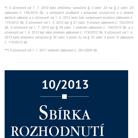
*)
S účinností od 1. 7. 2010 bylo změněno označení § 2 odst. 22 na § 2 odst. 20
zákonem č. 194/2010 Sb., o veřejných službách v přepravě cestujících a o změně
dalších zákonů, a s účinností od 1. 6. 2012 bylo toto ustanovení zrušeno zákonem č.
119/2012 Sb. S účinností od 1. 5. 2013 byl § 21 odst. 9 zrušen zákonem č. 102/2013
Sb. S účinností od 1. 7. 2010 byl § 34 odst. 1 změněn zákonem č. 194/2010 Sb. a s
účinností od 1. 6. 2013 byl dále změněn zákonem č. 119/2012 Sb. S účinností od 1. 6.
2013 bylo změněno označení § 35 odst. 3 písm. h) na § 35 odst. 3 písm. f) zákonem
č. 119/2012 Sb.
**)
S účinností od 1. 1. 2011 změněn zákonem č. 281/2009 Sb.