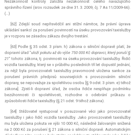
Nezákonnost kontroly založila nezákonnost celého navazujícího
správního řízení (srov. rozsudek ze dne 31. 3. 2009, čj. 7 As 11/2009-66).
(...)
[62] Zdejší soud nepřisvědčil ani stížní námitce, že právní úprava
ukládání sankcí za porušení povinností na úseku provozování taxislužby
je v rozporu se zásadou zákazu dvojího trestání.
[63] Podle § 35 odst. 3 písm. h) zákona o silniční dopravě platí, že
dopravní úřad "
uloží pokutu až do výše 750 000 Kč dopravci, který poruší §
21
" tohoto zákona, tj. povinnosti na úseku provozování taxislužby. Řidič
vozidla taxislužby, který se v průběhu posledních tří let dopustil jednání,
za nějž byla provozovateli taxislužby pravomocně uložena sankce za
porušení právních předpisů souvisejících s provozováním silniční
dopravy, se nepovažuje za spolehlivou osobu [§ 9 odst. 3 písm. e) téhož
zákona]. Zjistí-li dopravní úřad, že osoba řidiče nesplňuje podmínku
bezúhonnosti či spolehlivosti, rozhodne o odebrání průkazu o
způsobilosti řidiče taxislužby (§ 21 odst. 9 téhož zákona).
[64] Stěžovatel vystupoval v posuzované věci jako provozovatel
taxislužby i jako řidič vozidla taxislužby. Jako provozovateli taxislužby
mu byla uložena pokuta ve výši 10 000 Kč, následně žalovaným snížená
na 2 000 Kč za porušení § 21 zákona o silniční dopravě. Automatickým