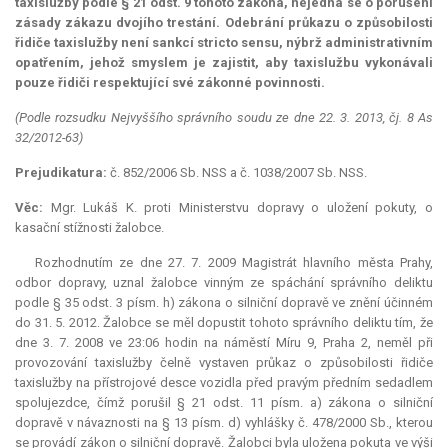
taxislužby podle § 21 odst. 9 tohoto zákona, nejedná se o porušení
zásady zákazu dvojího trestání. Odebrání průkazu o způsobilosti
řidiče taxislužby není sankcí
stricto sensu
, nýbrž administrativním
opatřením, jehož smyslem je zajistit, aby taxislužbu vykonávali
pouze řidiči respektující své zákonné povinnosti.
(Podle rozsudku Nejvyššího správního soudu ze dne 22. 3. 2013, čj. 8 As
32/2012-63)
Prejudikatura:
č. 852/2006 Sb. NSS a č. 1038/2007 Sb. NSS.
Věc:
Mgr. Lukáš K. proti Ministerstvu dopravy o uložení pokuty, o
kasační stížnosti žalobce.
Rozhodnutím ze dne 27. 7. 2009 Magistrát hlavního města Prahy,
odbor dopravy, uznal žalobce vinným ze spáchání správního deliktu
podle § 35 odst. 3 písm. h) zákona o silniční dopravě ve znění účinném
do 31. 5. 2012. Žalobce se měl dopustit tohoto správního deliktu tím, že
dne 3. 7. 2008 ve 23:06 hodin na náměstí Míru 9, Praha 2, neměl při
provozování taxislužby čelně vystaven průkaz o způsobilosti řidiče
taxislužby na přístrojové desce vozidla před pravým předním sedadlem
spolujezdce, čímž porušil § 21 odst. 11 písm. a) zákona o silniční
dopravě v návaznosti na § 13 písm. d) vyhlášky č. 478/2000 Sb., kterou
se provádí zákon o silniční dopravě. Žalobci byla uložena pokuta ve výši