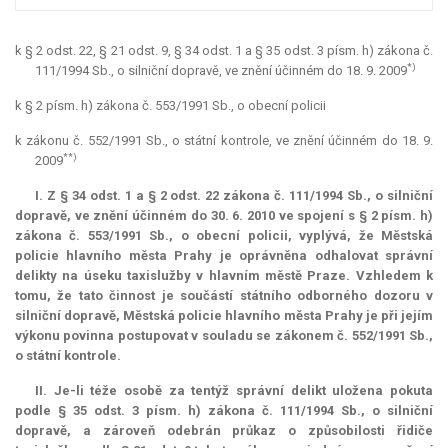
k § 2 odst. 22, § 21 odst. 9, § 34 odst. 1 a § 35 odst. 3 písm. h) zákona č.
*)
111/1994 Sb., o silniční dopravě, ve znění účinném do 18. 9. 2009
k § 2 písm. h) zákona č. 553/1991 Sb., o obecní policii
k zákonu č. 552/1991 Sb., o státní kontrole, ve znění účinném do 18. 9.
**)
2009
I. Z § 34 odst. 1 a § 2 odst. 22 zákona č. 111/1994 Sb., o silniční
dopravě, ve znění účinném do 30. 6. 2010 ve spojení s § 2 písm. h)
zákona č. 553/1991 Sb., o obecní policii, vyplývá, že Městská
policie hlavního města Prahy je oprávněna odhalovat správní
delikty na úseku taxislužby v hlavním městě Praze. Vzhledem k
tomu, že tato činnost je součástí státního odborného dozoru v
silniční dopravě, Městská policie hlavního města Prahy je při jejím
výkonu povinna postupovat v souladu se zákonem č. 552/1991 Sb.,
o státní kontrole.
II. Je-li téže osobě za tentýž správní delikt uložena pokuta
podle § 35 odst. 3 písm. h) zákona č. 111/1994 Sb., o silniční
dopravě, a zároveň odebrán průkaz o způsobilosti řidiče