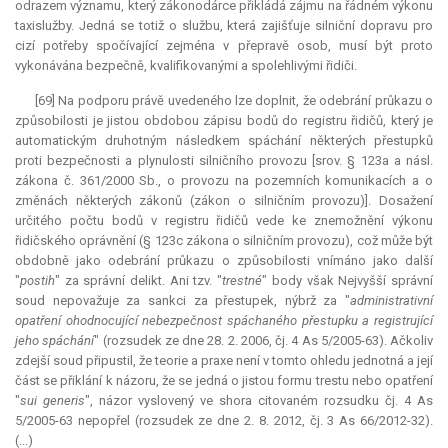
odrazem významu, který zákonodárce přikládá zájmu na řádném výkonu
taxislužby. Jedná se totiž o službu, která zajišťuje silniční dopravu pro
cizí potřeby spočívající zejména v přepravě osob, musí být proto
vykonávána bezpečně, kvalifikovanými a spolehlivými řidiči.
[69] Na podporu právě uvedeného lze doplnit, že odebrání průkazu o
způsobilosti je jistou obdobou zápisu bodů do registru řidičů, který je
automatickým druhotným následkem spáchání některých přestupků
proti bezpečnosti a plynulosti silničního provozu [srov. § 123a a násl.
zákona č. 361/2000 Sb., o provozu na pozemních komunikacích a o
změnách některých zákonů (zákon o silničním provozu)]. Dosažení
určitého počtu bodů v registru řidičů vede ke znemožnění výkonu
řidičského oprávnění (§ 123c zákona o silničním provozu), což může být
obdobně jako odebrání průkazu o způsobilosti vnímáno jako další
"
postih
" za správní delikt. Ani tzv. "
trestné
" body však Nejvyšší správní
soud nepovažuje za sankci za přestupek, nýbrž za "
administrativní
opatření ohodnocující nebezpečnost spáchaného přestupku a registrující
jeho spáchání
" (rozsudek ze dne 28. 2. 2006, čj. 4 As 5/2005-63). Ačkoliv
zdejší soud připustil, že teorie a praxe není v tomto ohledu jednotná a její
část se přiklání k názoru, že se jedná o jistou formu trestu nebo opatření
"
sui generis
", názor vyslovený ve shora citovaném rozsudku čj. 4 As
5/2005-63 nepopřel (rozsudek ze dne 2. 8. 2012, čj. 3 As 66/2012-32).
(...)