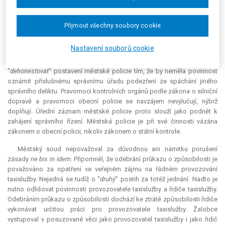
policii plynule přechází k plnění úkolů podle § 2 písm. h) téhož zákona. V
případě zjištění přestupku či jiného správního deliktu je městská policie
povinna učinit oznámení příslušnému dopravnímu úřadu podle § 10
Přijmout všechny soubory cookie
odst. 2 zákona o obecní policii. Oprávnění vyzvat osobu k předložení
dokladů plyne z § 11 odst. 1 písm. a) a c) a odst. 3 téhož zákona.
Nastavení souborů cookie
Podle městského soudu jistě nebylo záměrem zákonodárce
"
dehonestovat
" postavení městské policie tím, že by neměla povinnost
oznámit příslušnému správnímu úřadu podezření ze spáchání jiného
správního deliktu. Pravomoci kontrolních orgánů podle zákona o silniční
dopravě a pravomoci obecní policie se navzájem nevylučují, nýbrž
doplňují. Úřední záznam městské policie proto slouží jako podnět k
zahájení správního řízení. Městská policie je při své činnosti vázána
zákonem o obecní policii, nikoliv zákonem o státní kontrole.
Městský soud nepovažoval za důvodnou ani námitku porušení
zásady
ne bis in idem
. Připomněl, že odebrání průkazu o způsobilosti je
považováno za opatření ve veřejném zájmu na řádném provozování
taxislužby. Nejedná se tudíž o "
druhý
" postih za totéž jednání. Nadto je
nutno odlišovat povinnosti provozovatele taxislužby a řidiče taxislužby.
Odebráním průkazu o způsobilosti dochází ke ztrátě způsobilosti řidiče
vykonávat určitou práci pro provozovatele taxislužby. Žalobce
vystupoval v posuzované věci jako provozovatel taxislužby i jako řidič