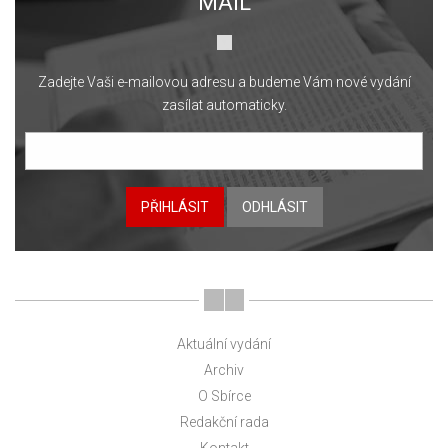
MAIL
Zadejte Vaši e-mailovou adresu a budeme Vám nové vydání
zasílat automaticky.
PŘIHLÁSIT
ODHLÁSIT
Aktuální vydání
Archiv
O Sbírce
Redakční rada