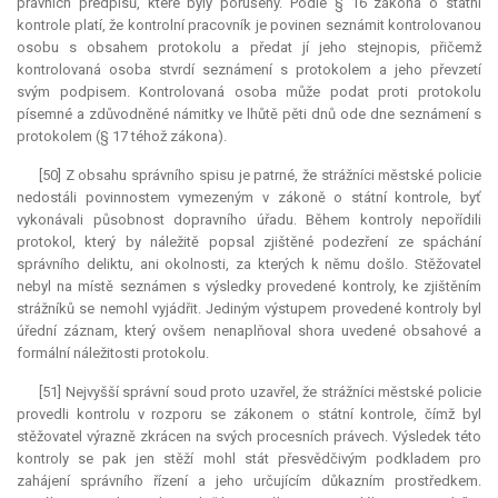
právních předpisů, které byly porušeny. Podle § 16 zákona o státní
kontrole platí, že kontrolní pracovník je povinen seznámit kontrolovanou
osobu s obsahem protokolu a předat jí jeho stejnopis, přičemž
kontrolovaná osoba stvrdí seznámení s protokolem a jeho převzetí
svým podpisem. Kontrolovaná osoba může podat proti protokolu
písemné a zdůvodněné námitky ve lhůtě pěti dnů ode dne seznámení s
protokolem (§ 17 téhož zákona).
[50] Z obsahu správního spisu je patrné, že strážníci městské policie
nedostáli povinnostem vymezeným v zákoně o státní kontrole, byť
vykonávali působnost dopravního úřadu. Během kontroly nepořídili
protokol, který by náležitě popsal zjištěné podezření ze spáchání
správního deliktu, ani okolnosti, za kterých k němu došlo. Stěžovatel
nebyl na místě seznámen s výsledky provedené kontroly, ke zjištěním
strážníků se nemohl vyjádřit. Jediným výstupem provedené kontroly byl
úřední záznam, který ovšem nenaplňoval shora uvedené obsahové a
formální náležitosti protokolu.
[51] Nejvyšší správní soud proto uzavřel, že strážníci městské policie
provedli kontrolu v rozporu se zákonem o státní kontrole, čímž byl
stěžovatel výrazně zkrácen na svých procesních právech. Výsledek této
kontroly se pak jen stěží mohl stát přesvědčivým podkladem pro
zahájení správního řízení a jeho určujícím důkazním prostředkem.