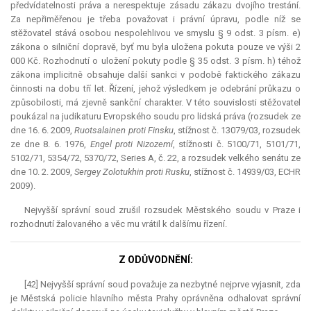
předvídatelnosti práva a nerespektuje zásadu zákazu dvojího trestání.
Za nepřiměřenou je třeba považovat i právní úpravu, podle níž se
stěžovatel stává osobou nespolehlivou ve smyslu § 9 odst. 3 písm. e)
zákona o silniční dopravě, byť mu byla uložena pokuta pouze ve výši 2
000 Kč. Rozhodnutí o uložení pokuty podle § 35 odst. 3 písm. h) téhož
zákona implicitně obsahuje další sankci v podobě faktického zákazu
činnosti na dobu tří let. Řízení, jehož výsledkem je odebrání průkazu o
způsobilosti, má zjevně sankční charakter. V této souvislosti stěžovatel
poukázal na judikaturu Evropského soudu pro lidská práva (rozsudek ze
dne 16. 6. 2009,
Ruotsalainen proti Finsku
, stížnost č. 13079/03, rozsudek
ze dne 8. 6. 1976,
Engel proti Nizozemí
, stížnosti č. 5100/71, 5101/71,
5102/71, 5354/72, 5370/72, Series A, č. 22, a rozsudek velkého senátu ze
dne 10. 2. 2009,
Sergey Zolotukhin proti Rusku
, stížnost č. 14939/03, ECHR
2009).
Nejvyšší správní soud zrušil rozsudek Městského soudu v Praze i
rozhodnutí žalovaného a věc mu vrátil k dalšímu řízení.
Z ODŮVODNĚNÍ:
[42] Nejvyšší správní soud považuje za nezbytné nejprve vyjasnit, zda
je Městská policie hlavního města Prahy oprávněna odhalovat správní