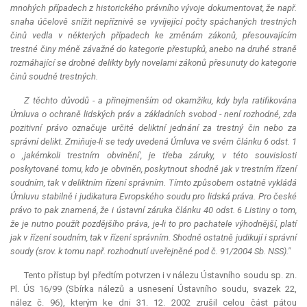
mnohých případech z historického právního vývoje dokumentovat, že např.
snaha účelově snížit nepříznivě se vyvíjející počty spáchaných trestných
činů vedla v některých případech ke změnám zákonů, přesouvajícím
trestné činy méně závažné do kategorie přestupků, anebo na druhé straně
rozmáhající se drobné delikty byly novelami zákonů přesunuty do kategorie
činů soudně trestných.
Z těchto důvodů - a přinejmenším od okamžiku, kdy byla ratifikována
Úmluva o ochraně lidských práv a základních svobod - není rozhodné, zda
pozitivní právo označuje určité deliktní jednání za trestný čin nebo za
správní delikt. Zmiňuje-li se tedy uvedená Úmluva ve svém článku 6 odst. 1
o ‚jakémkoli trestním obvinění', je třeba záruky, v této souvislosti
poskytované tomu, kdo je obviněn, poskytnout shodně jak v trestním řízení
soudním, tak v deliktním řízení správním. Tímto způsobem ostatně vykládá
Úmluvu stabilně i
judikatura
Evropského soudu pro lidská práva. Pro české
právo to pak znamená, že i ústavní záruka článku 40 odst. 6 Listiny o tom,
že je nutno použít pozdějšího práva, je-li to pro pachatele výhodnější, platí
jak v řízení soudním, tak v řízení správním. Shodně ostatně judikují i správní
soudy (srov. k tomu např. rozhodnutí uveřejněné pod č. 91/2004 Sb. NSS)."
Tento přístup byl předtím potvrzen i v nálezu Ústavního soudu sp. zn.
Pl. ÚS 16/99 (Sbírka nálezů a usnesení Ústavního soudu, svazek 22,
nález č. 96), kterým ke dni 31. 12. 2002 zrušil celou část pátou