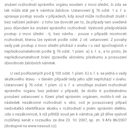
zrušení rozhodnutí správního orgánu soudem z moci úřední, či zda se
tak může stát jen k námitce žalobce. Ustanovení § 76 odst. 1 s. ř. s.
upravuje postup soudu v případech, kdy soud může rozhodnutí zrušit i
bez nařízení jednání - z toho lze dovodit jen to, že případy tam uvedené
jsou důvodem ke zrušení správního rozhodnutí. Výslovně předpokládá
postup z moci úřední - tj. bez návrhu - pouze v případě nicotnosti
rozhodnutí, kterou lze vyslovit podle odst. 2 cit. ustanovení. Z povahy
vady pak postup z moci úřední přichází v úvahu i u vad spočívajících v
nepřezkoumatelnosti podle § 76 odst. 1 písm. a) s. ř. s., a to proto, že
nepřezkoumatelnost brání zpravidla věcnému přezkumu a posouzení
důvodnosti žalobních námitek.
U vad podřazených pod § 103 odst. 1 písm. b) s. ř. s. se jedná o vady
skutkového stavu - v daném případě tedy jeho užití nepřichází v úvahu.
Ustanovení § 76 odst. 1 písm. c) s. ř. s. umožňuje zrušení rozhodnutí
správního orgánu bez jednání v případě, že došlo k podstatnému
porušení ustanovení o řízení před správním orgánem, mohlo-li mít za
následek nezákonné rozhodnutí o věci, což je posuzovaný případ
nedostatků identifikace skutku v rozhodnutí o jiném správním deliktu.
Jde o nezákonnost, k níž přihlíží soud jen k námitce, jak již dříve vyslovil
rozšířený senát v rozsudku ze dne 23. 10. 2007, sp. zn. 9 Afs 86/2007
(dostupné na www.nssoud.cz).