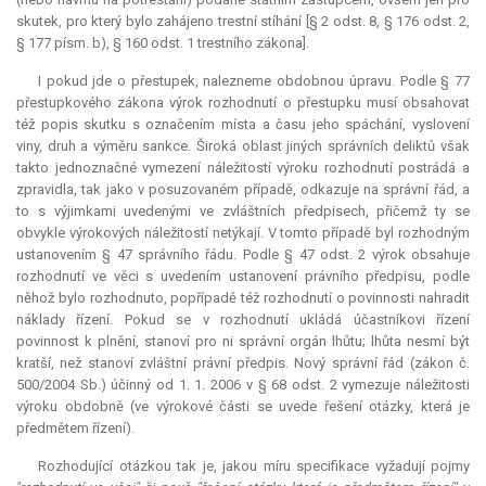
skutek, pro který bylo zahájeno trestní stíhání [§ 2 odst. 8, § 176 odst. 2,
§ 177 písm. b), § 160 odst. 1 trestního zákona].
I pokud jde o přestupek, nalezneme obdobnou úpravu. Podle § 77
přestupkového zákona výrok rozhodnutí o přestupku musí obsahovat
též popis skutku s označením místa a času jeho spáchání, vyslovení
viny, druh a výměru sankce. Široká oblast jiných správních deliktů však
takto jednoznačné vymezení náležitostí výroku rozhodnutí postrádá a
zpravidla, tak jako v posuzovaném případě, odkazuje na správní řád, a
to s výjimkami uvedenými ve zvláštních předpisech, přičemž ty se
obvykle výrokových náležitostí netýkají. V tomto případě byl rozhodným
ustanovením § 47 správního řádu. Podle § 47 odst. 2 výrok obsahuje
rozhodnutí ve věci s uvedením ustanovení právního předpisu, podle
něhož bylo rozhodnuto, popřípadě též rozhodnutí o povinnosti nahradit
náklady řízení. Pokud se v rozhodnutí ukládá účastníkovi řízení
povinnost k plnění, stanoví pro ni správní orgán lhůtu; lhůta nesmí být
kratší, než stanoví zvláštní právní předpis. Nový správní řád (zákon č.
500/2004 Sb.) účinný od 1. 1. 2006 v § 68 odst. 2 vymezuje náležitosti
výroku obdobně (ve výrokové části se uvede řešení otázky, která je
předmětem řízení).
Rozhodující otázkou tak je, jakou míru specifikace vyžadují pojmy