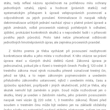
státu, tedy reflexí názoru společnosti na potřebnou míru ochrany
jednotlivých vztahů, zájmů a hodnost (právních statků) než
systematickým přístupem k úpravě veřejnoprávních povinností a
odpovědnosti za jejich porušení. Kriminalizace či naopak někdy
dekriminalizace určitých jednání nachází výraz v platné právní úpravě a
jejích změnách, volbě procesních nástrojů potřebných k odhalení,
zjištění, prokázání konkrétních skutků a v neposlední řadě i v přísnosti
postihu jejich původců. Proto také nelze přeceňovat odlišnosti
jednotlivých hmotněprávních úprav, ale zejména procesních pravidel.
Z těchto premis je třeba vycházet při posouzení nezbytnosti
konkretizace skutku a jeho místa v rozhodnutí. K této otázce se právní
úprava staví u různých druhů deliktů různě. Zákonná úprava je
jednoznačná, pokud jde o řízení o trestných činech. Podle § 120 odst. 3
trestního zákona musí výrok rozsudku přesně označovat trestný čin,
jehož se týká, a to nejen zákonným pojmenováním a uvedením
příslušného zákonného ustanovení, nýbrž i uvedením místa, času a
způsobu spáchání, popřípadě i jiných skutečností, jichž je třeba, aby
skutek nemohl být zaměněn s jiným. Soud může rozhodovat jen o
skutku, který je uveden v žalobním návrhu, jeho právním posouzením
naopak není vázán (§ 220 odst. 1, 3 trestního zákona). Řízení před
soudem o trestném činu může být vedeno jen na základě obžaloby
(nebo návrhu na potrestání) podané státním zástupcem, ovšem jen pro