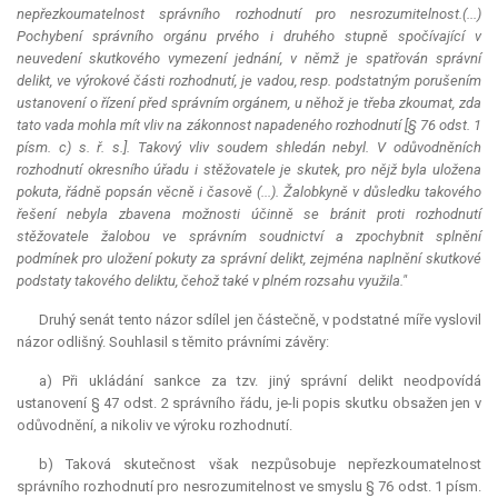
nepřezkoumatelnost správního rozhodnutí pro nesrozumitelnost.(...)
Pochybení správního orgánu prvého i druhého stupně spočívající v
neuvedení skutkového vymezení jednání, v němž je spatřován správní
delikt, ve výrokové části rozhodnutí, je vadou, resp. podstatným porušením
ustanovení o řízení před správním orgánem, u něhož je třeba zkoumat, zda
tato vada mohla mít vliv na zákonnost napadeného rozhodnutí [§ 76 odst. 1
písm. c) s. ř. s.]. Takový vliv soudem shledán nebyl. V odůvodněních
rozhodnutí okresního úřadu i stěžovatele je skutek, pro nějž byla uložena
pokuta, řádně popsán věcně i časově (...). Žalobkyně v důsledku takového
řešení nebyla zbavena možnosti účinně se bránit proti rozhodnutí
stěžovatele žalobou ve správním soudnictví a zpochybnit splnění
podmínek pro uložení pokuty za správní delikt, zejména naplnění skutkové
podstaty takového deliktu, čehož také v plném rozsahu využila."
Druhý senát tento názor sdílel jen částečně, v podstatné míře vyslovil
názor odlišný. Souhlasil s těmito právními závěry:
a) Při ukládání sankce za tzv. jiný správní delikt neodpovídá
ustanovení § 47 odst. 2 správního řádu, je-li popis skutku obsažen jen v
odůvodnění, a nikoliv ve výroku rozhodnutí.
b) Taková skutečnost však nezpůsobuje nepřezkoumatelnost
správního rozhodnutí pro nesrozumitelnost ve smyslu § 76 odst. 1 písm.