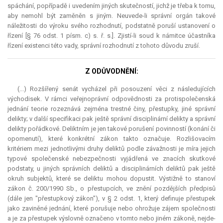
spáchání, popřípadě i uvedením jiných skutečností, jichž je třeba k tomu,
aby nemohl být zaměněn s jiným. Neuvede-li správní orgán takové
náležitosti do výroku svého rozhodnutí, podstatně poruší ustanovení o
řízení [§ 76 odst. 1 písm. c) s. ř. s.]. Zjistí-li soud k námitce účastníka
řízení existenci této vady, správní rozhodnutí z tohoto důvodu zruší.
Z ODŮVODNĚNÍ:
(...) Rozšířený senát vycházel při posouzení věci z následujících
východisek. V rámci veřejnoprávní odpovědnosti za protispolečenská
jednání teorie rozeznává zejména trestné činy, přestupky, jiné správní
delikty; v další specifikaci pak ještě správní disciplinární delikty a správní
delikty pořádkové. Deliktním je jen takové porušení povinností (konání či
opomenutí), které konkrétní zákon takto označuje. Rozlišovacím
kritériem mezi jednotlivými druhy deliktů podle závažnosti je míra jejich
typové společenské nebezpečnosti vyjádřená ve znacích skutkové
podstaty, u jiných správních deliktů a disciplinárních deliktů pak ještě
okruh subjektů, které se deliktu mohou dopustit. Výstižně to stanoví
zákon č. 200/1990 Sb., o přestupcích, ve znění pozdějších předpisů
(dále jen "přestupkový zákon"), v § 2 odst. 1, který definuje přestupek
jako zaviněné jednání, které porušuje nebo ohrožuje zájem společnosti
a je za přestupek výslovně označeno v tomto nebo jiném zákoně, nejde-