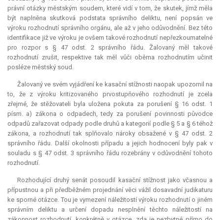
právní otázky městským soudem, které vidí v tom, že skutek, jímž měla
být naplněna skutková podstata správního deliktu, není popsán ve
výroku rozhodnutí správního orgánu, ale až v jeho odůvodnění. Bez této
identifikace již ve výroku je ovšem takové rozhodnutí nepřezkoumatelné
pro rozpor s § 47 odst. 2 správního řádu. Žalovaný měl takové
rozhodnutí zrušit, respektive tak měl vůči oběma rozhodnutím učinit
posléze městský soud.
Žalovaný ve svém vyjádření ke kasační stížnosti naopak upozornil na
to, že z výroku kritizovaného prvostupňového rozhodnutí je zcela
zřejmé, že stěžovateli byla uložena pokuta za porušení § 16 odst. 1
písm. a) zákona o odpadech, tedy za porušení povinnosti původce
odpadů zařazovat odpady podle druhů a kategorií podle § 5 a § 6 téhož
zákona, a rozhodnutí tak splňovalo nároky obsažené v § 47 odst. 2
správního řádu. Další okolnosti případu a jejich hodnocení byly pak v
souladu s § 47 odst. 3 správního řádu rozebrány v odůvodnění tohoto
rozhodnutí.
Rozhodující druhý senát posoudil kasační stížnost jako včasnou a
přípustnou a při předběžném projednání věci vážil dosavadní judikaturu
ke sporné otázce. Tou je vymezení náležitostí výroku rozhodnutí o jiném
správním deliktu a určení dopadu nesplnění těchto náležitostí na
zákonnost rozhodnutí, konkrétně v otázce, zda je nezbytné přímo do