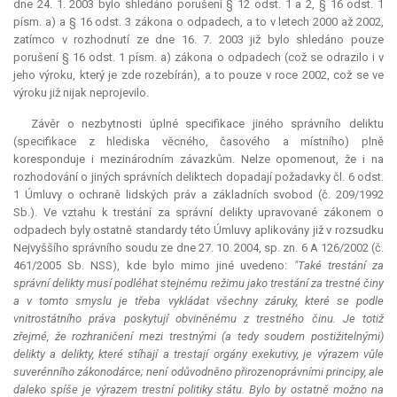
dne 24. 1. 2003 bylo shledáno porušení § 12 odst. 1 a 2, § 16 odst. 1
písm. a) a § 16 odst. 3 zákona o odpadech, a to v letech 2000 až 2002,
zatímco v rozhodnutí ze dne 16. 7. 2003 již bylo shledáno pouze
porušení § 16 odst. 1 písm. a) zákona o odpadech (což se odrazilo i v
jeho výroku, který je zde rozebírán), a to pouze v roce 2002, což se ve
výroku již nijak neprojevilo.
Závěr o nezbytnosti úplné specifikace jiného správního deliktu
(specifikace z hlediska věcného, časového a místního) plně
koresponduje i mezinárodním závazkům. Nelze opomenout, že i na
rozhodování o jiných správních deliktech dopadají požadavky čl. 6 odst.
1 Úmluvy o ochraně lidských práv a základních svobod (č. 209/1992
Sb.). Ve vztahu k trestání za správní delikty upravované zákonem o
odpadech byly ostatně standardy této Úmluvy aplikovány již v rozsudku
Nejvyššího správního soudu ze dne 27. 10. 2004, sp. zn. 6 A 126/2002 (č.
461/2005 Sb. NSS), kde bylo mimo jiné uvedeno:
"Také trestání za
správní delikty musí podléhat stejnému režimu jako trestání za trestné činy
a v tomto smyslu je třeba vykládat všechny záruky, které se podle
vnitrostátního práva poskytují obviněnému z trestného činu. Je totiž
zřejmé, že rozhraničení mezi trestnými (a tedy soudem postižitelnými)
delikty a delikty, které stíhají a trestají orgány exekutivy, je výrazem vůle
suverénního zákonodárce; není odůvodněno přirozenoprávními principy, ale
daleko spíše je výrazem trestní politiky státu. Bylo by ostatně možno na