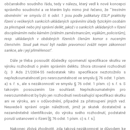
občanského soudního řádu, tedy v nálezu, který vedl k nové koncepci
správního soudnictví a ve kterém bylo mimo jiné řečeno, že
"´trestním
obviněním´ ve smyslu čl. 6 odst. 1 jsou podle judikatury ESLP prakticky
řízení o veškerých sankcích ukládaných správními úřady fyzickým osobám
za přestupek nebo jiný správní delikt, jakož i o sankcích ukládaných v řízení
disciplinárním nebo kárném (státním zaměstnancům, vojákům, policistům),
resp. ukládaných v obdobných řízeních členům komor s nuceným
členstvím. Soud pak musí být nadán pravomocí zvážit nejen zákonnost
sankce, ale i její přiměřenost".
Dále je třeba posoudit důsledky opomenutí specifikace skutku ve
výroku rozhodnutí o jiném správním deliktu. Shora citované rozhodnutí
čj. 3 Ads 21/2004-55 nedostatek této specifikace neztotožnilo s
nepřezkoumatelností pro nesrozumitelnost ve smyslu § 76 odst. 1 písm.
a) s. ř. s., ale s nezákonností ve smyslu § 76 odst. 1 písm. c) s. ř. s. S
takovým posouzením lze souhlasit. Nepřezkoumatelným pro
nesrozumitelnost by bylo jen rozhodnutí neobsahující specifikaci skutku
ani ve výroku, ani v odůvodnění, případně za přistoupení jiných vad.
Neuvede-li správní orgán náležitosti, jimiž je skutek dostatečně a
nezaměnitelně identifikován, do výroku svého rozhodnutí, podstatně
poruší ustanovení o řízení [§ 76 odst. 1 písm. c) s. ř. s.].
Nakonec zbývá zhodnotit, zda taková nezákonnost je důvodem ke