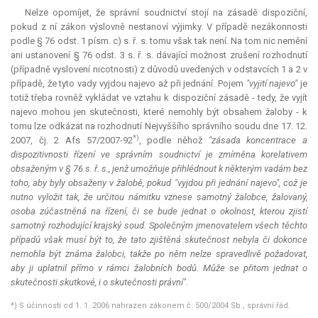
Nelze opomíjet, že správní soudnictví stojí na zásadě dispoziční,
pokud z ní zákon výslovně nestanoví výjimky. V případě nezákonnosti
podle § 76 odst. 1 písm. c) s. ř. s. tomu však tak není. Na tom nic nemění
ani ustanovení § 76 odst. 3 s. ř. s. dávající možnost zrušení rozhodnutí
(případně vyslovení nicotnosti) z důvodů uvedených v odstavcích 1 a 2 v
případě, že tyto vady vyjdou najevo až při jednání. Pojem
"vyjití najevo"
je
totiž třeba rovněž vykládat ve vztahu k dispoziční zásadě - tedy, že vyjít
najevo mohou jen skutečnosti, které nemohly být obsahem žaloby - k
tomu lze odkázat na rozhodnutí Nejvyššího správního soudu dne 17. 12.
*)
2007, čj. 2 Afs 57/2007-92
, podle něhož
"zásada koncentrace a
dispozitivnosti řízení ve správním soudnictví je zmírněna korelativem
obsaženým v § 76 s. ř. s., jenž umožňuje přihlédnout k některým vadám bez
toho, aby byly obsaženy v žalobě, pokud "vyjdou při jednání najevo", což je
nutno vyložit tak, že určitou námitku vznese samotný žalobce, žalovaný,
osoba zúčastněná na řízení, či se bude jednat o okolnost, kterou zjistí
samotný rozhodující krajský soud. Společným jmenovatelem všech těchto
případů však musí být to, že tato zjištěná skutečnost nebyla či dokonce
nemohla být známa žalobci, takže po něm nelze spravedlivě požadovat,
aby ji uplatnil přímo v rámci žalobních bodů. Může se přitom jednat o
skutečnosti skutkové, i o skutečnosti právní".
*) S účinností od 1. 1. 2006 nahrazen zákonem č. 500/2004 Sb., správní řád.