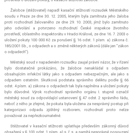
Žalobce (stěžovatel) napadl kasační stížností rozsudek Městského
soudu v Praze ze dne 30. 12. 2005, kterým byla zamítnuta jeho žaloba
proti rozhodnutí žalovaného ze dne 29. 10. 2003, jímž bylo zamítnuto
jeho odvolání a potvrzeno rozhodnutí České inspekce životního
prostředí, oblastního inspektorátu v Hradci Králové, ze dne 16. 7. 2003 o
uložení pokuty 100 000 Kč za porušení § 16 odst. 1 písm. a) zákona č.
185/2001 Sb., o odpadech a o změně některých zákonů (dále jen "zákon
o odpadech").
Městský soud v napadeném rozsudku zaujal právní názor, že v řízení
bylo dostatečně prokázáno, že žalobce nenakládal s odpadem
obsahujícím infekční látky jako s odpadem nebezpečným, ale jako s
odpadem ostatním. Skutková podstata správního deliktu podle § 66
odst. 4 písm. a) zákona o odpadech tak byla naplněna a uložení pokuty
bylo důvodné. Výrok rozhodnutí správního orgánu I. stupně označil
městský soud za odpovídající ustanovení § 47 odst. 2 správního řádu,
neboť z něho je zřejmé, že pokuta byla uložena za nesprávný postup při
kategorizaci odpadu zjištěný rozborem; rozhodnutí proto nelze
považovat za nepřezkoumatelné.
Stěžovatel v kasační stížnosti uplatňuje především zákonný důvod
obsažený v § 103 odst. 1 písm. a) s. ř. s. a namítá nesprávné posouzení