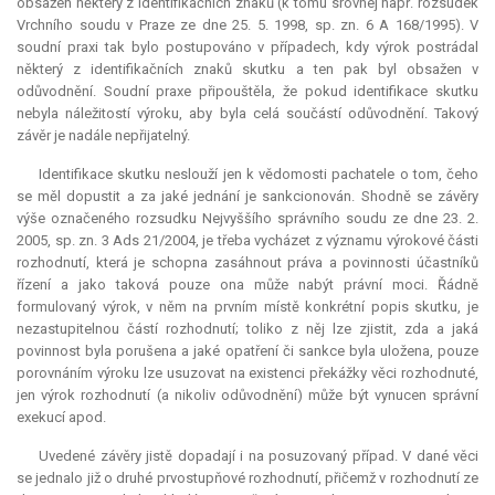
obsažen některý z identifikačních znaků (k tomu srovnej např. rozsudek
Vrchního soudu v Praze ze dne 25. 5. 1998, sp. zn. 6 A 168/1995). V
soudní praxi tak bylo postupováno v případech, kdy výrok postrádal
některý z identifikačních znaků skutku a ten pak byl obsažen v
odůvodnění. Soudní praxe připouštěla, že pokud identifikace skutku
nebyla náležitostí výroku, aby byla celá součástí odůvodnění. Takový
závěr je nadále nepřijatelný.
Identifikace skutku neslouží jen k vědomosti pachatele o tom, čeho
se měl dopustit a za jaké jednání je sankcionován. Shodně se závěry
výše označeného rozsudku Nejvyššího správního soudu ze dne 23. 2.
2005, sp. zn. 3 Ads 21/2004, je třeba vycházet z významu výrokové části
rozhodnutí, která je schopna zasáhnout práva a povinnosti účastníků
řízení a jako taková pouze ona může nabýt právní moci. Řádně
formulovaný výrok, v něm na prvním místě konkrétní popis skutku, je
nezastupitelnou částí rozhodnutí; toliko z něj lze zjistit, zda a jaká
povinnost byla porušena a jaké opatření či sankce byla uložena, pouze
porovnáním výroku lze usuzovat na existenci překážky věci rozhodnuté,
jen výrok rozhodnutí (a nikoliv odůvodnění) může být vynucen správní
exekucí apod.
Uvedené závěry jistě dopadají i na posuzovaný případ. V dané věci
se jednalo již o druhé prvostupňové rozhodnutí, přičemž v rozhodnutí ze