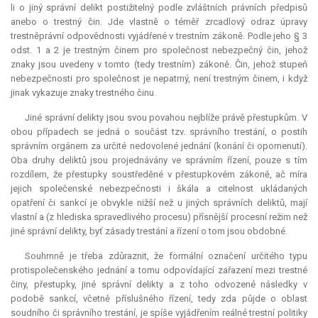
li o jiný správní delikt postižitelný podle zvláštních právních předpisů
anebo o trestný čin. Jde vlastně o téměř zrcadlový odraz úpravy
trestněprávní odpovědnosti vyjádřené v trestním zákoně. Podle jeho § 3
odst. 1 a 2 je trestným činem pro společnost nebezpečný čin, jehož
znaky jsou uvedeny v tomto (tedy trestním) zákoně. Čin, jehož stupeň
nebezpečnosti pro společnost je nepatrný, není trestným činem, i když
jinak vykazuje znaky trestného činu.
Jiné správní delikty jsou svou povahou nejblíže právě přestupkům. V
obou případech se jedná o součást tzv. správního trestání, o postih
správním orgánem za určité nedovolené jednání (konání či opomenutí).
Oba druhy deliktů jsou projednávány ve správním řízení, pouze s tím
rozdílem, že přestupky soustředěné v přestupkovém zákoně, ač míra
jejich společenské nebezpečnosti i škála a citelnost ukládaných
opatření či sankcí je obvykle nižší než u jiných správních deliktů, mají
vlastní a (z hlediska spravedlivého procesu) přísnější procesní režim než
jiné správní delikty, byť zásady trestání a řízení o tom jsou obdobné.
Souhrnně je třeba zdůraznit, že formální označení určitého typu
protispolečenského jednání a tomu odpovídající zařazení mezi trestné
činy, přestupky, jiné správní delikty a z toho odvozené následky v
podobě sankcí, včetně příslušného řízení, tedy zda půjde o oblast
soudního či správního trestání, je spíše vyjádřením reálné trestní politiky