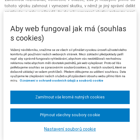
tohoto výroku zahrnout i vymezení skutku, v němž je jiný správní delikt
spatřován, a zda v případě, že do něj vymezení skutku zahrnuto není,
vyvolá tato skutečnost vždy nezákonnost takového rozhodnutí.
Aby web fungoval jak má (souhlas
K této otázce se již dříve vyslovil třetí senát v rozsudku ze dne ze dne
*)
23. 2. 2005, čj. 3 Ads 21/2004-55
, takto:
s cookies)
"Náležitosti výroku rozhodnutí obecně jsou uvedeny v § 47 odst. 2
Vážený návštěvníku, snažíme se ze všech sil přinášet vysokou úroveň uživatelského
správního řádu, podle nějž výrok obsahuje rozhodnutí ve věci s uvedením
komfortu při používání našich webových stránek. Mezi základní předpoklady patří
ustanovení právního předpisu, podle něhož bylo rozhodnuto, popřípadě též
např. aby správně fungovalo vyhledávání, abychom vás neobtěžovali nevhodnou
reklamou nebo abychom měli dostatek podnětů, jak web vylepšovat. Proto od Vás
rozhodnutí o povinnosti nahradit náklady řízení. Pokud se v rozhodnutí
potřebujeme souhlas se zpracováním souborů cookies, tj. malých souborů, které se
ukládá účastníkovi řízení povinnost k plnění, stanoví pro ni správní orgán
dočasně ukládají ve vašem prohlížeči. Předem děkujeme za udělení souhlasu. Data
využijeme ke zlepšování našich služeb a přizpůsobení obsahu webu přímo Vám na
lhůtu, která nesmí být kratší, než stanoví zvláštní právní předpis. Z cit.
míru.
Oznámení o ochraně osobních údajů a souborů cookie
ustanovení tedy explicitně nevyplývá, že by výrok rozhodnutí musel
obsahovat věcné, časové a místní vymezení jednání, v němž je spatřován
správní delikt. Na straně druhé setrvává soud na závěrech dosavadní
Zamítnout vše kromě nutných cookies
judikatury ve věcech správních, podle nichž pouze výroková část správního
rozhodnutí je schopna zasáhnout práva a povinnosti účastníků řízení a jako
Přijmout všechny soubory cookie
taková pouze ona může nabýt právní moci. Řádně formulovaný výrok je
nezastupitelnou částí rozhodnutí; toliko z něj lze zjistit, zda a jaká
povinnost byla uložena, pouze porovnáním výroku lze usuzovat na
Nastavení souborů cookie
existenci překážky věci rozhodnuté, jen výrok rozhodnutí (a nikoliv