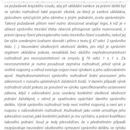
odůvodnění) může být vynucen správní exekucí apod. Z tohoto pohledu jeví
se požadavek krajského soudu, aby při ukládání sankce za právní delikt byl
ve výroku rozhodnutí také popsán skutek, za který je sankce ukládána,
způsobem vylučujícím jeho záměnu s jiným jednáním, zcela oprávněným.
Takový požadavek přitom není nutno dovozovat analogií legis, k níž je v
oblasti správního trestání třeba obecně přistupovat spíše rezervovaně, z
právní úpravy řízení přestupkového nebo trestního řízení soudního, neboť jej
lze výše uvedenými úvahami dovodit i přímo z textu § 47 odst. 2 správního
řádu. (...) Neuvedení skutkových okolností deliktu, pro nějž je správním
orgánem ukládána pokuta, nezakládá bez dalšího nepřezkoumatelnost
rozhodnutí pro nesrozumitelnost ve smyslu § 76 odst. 1 s. ř. s. Za
nesrozumitelné je nutno považovat zejména rozhodnutí, jehož výrok je
vnitřně rozporný, u něhož existuje rozpor mezi výrokem a jeho odůvodněním
apod. Nepřezkoumatelnost správního rozhodnutí brání posouzení jeho
zákonnosti v rozsahu uplatněných žalobních bodů. V daném případě výrok
rozhodnutí uložil pokutu za porušení ve výroku specifikovaného ustanovení
zákona, když v odůvodnění jsou uvedeny konkrétní skutkové okolnosti
jednání žalobkyně, v němž je spatřováno spáchání daného správního
deliktu. Výrok správního rozhodnutí tedy není vnitřně rozporný, a není ani v
rozporu s odůvodněním rozhodnutí. Rozhodnutí jako celek umožňuje jeho
adresátovi seznat, jaké konkrétní jednání je mu vyčítáno, a právní kvalifikaci
takového jednání. Soud je tedy přesvědčen, že v předmětném případě
nezpůsobuje neuvedení skutkového vymezení správního deliktu ve výroku