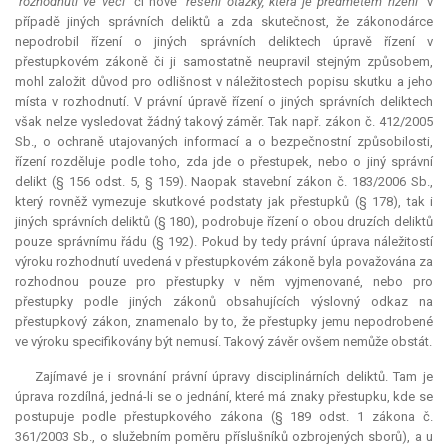
"rozhodnutí ve věci"
či nově
"řešení otázky, která je předmětem řízení"
v
případě jiných správních deliktů a zda skutečnost, že zákonodárce
nepodrobil řízení o jiných správních deliktech úpravě řízení v
přestupkovém zákoně či ji samostatně neupravil stejným způsobem,
mohl založit důvod pro odlišnost v náležitostech popisu skutku a jeho
místa v rozhodnutí. V právní úpravě řízení o jiných správních deliktech
však nelze vysledovat žádný takový záměr. Tak např. zákon č. 412/2005
Sb., o ochraně utajovaných informací a o bezpečnostní způsobilosti,
řízení rozděluje podle toho, zda jde o přestupek, nebo o jiný správní
delikt (§ 156 odst. 5, § 159). Naopak stavební zákon č. 183/2006 Sb.,
který rovněž vymezuje skutkové podstaty jak přestupků (§ 178), tak i
jiných správních deliktů (§ 180), podrobuje řízení o obou druzích deliktů
pouze správnímu řádu (§ 192). Pokud by tedy právní úprava náležitostí
výroku rozhodnutí uvedená v přestupkovém zákoně byla považována za
rozhodnou pouze pro přestupky v něm vyjmenované, nebo pro
přestupky podle jiných zákonů obsahujících výslovný odkaz na
přestupkový zákon, znamenalo by to, že přestupky jemu nepodrobené
ve výroku specifikovány být nemusí. Takový závěr ovšem nemůže obstát.
Zajímavé je i srovnání právní úpravy disciplinárních deliktů. Tam je
úprava rozdílná, jedná-li se o jednání, které má znaky přestupku, kde se
postupuje podle přestupkového zákona (§ 189 odst. 1 zákona č.
361/2003 Sb., o služebním poměru příslušníků ozbrojených sborů), a u