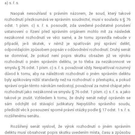
a) s. ř. s.
Naopak nesouhlasil s právním názorem, že soud, který takové
rozhodnutí přezkoumává ve správním soudnictví, musí v souladu s § 76
odst. 1 písm. c) s. ř. s. posoudit, zda uvedené podstatné porušení
ustanovení o řízení před správním orgánem mohlo mít za následek
nezákonné rozhodnutí ve věci samé, a že tomu zpravidla nebude v
případě, je-li skutek, v němž je spatřován jiný správní delikt,
odpovídajícím způsobem popsán v odůvodnění rozhodnutí. Druhý senát
se domníval, že pokud není popis skutku obsažen již ve výroku
rozhodnutí o jiném správním deliktu, je to třeba za nezákonnost ve
smyslu § 76 odst. 1 písm. c) s. ř. s. považovat vždy. Nespatřoval rozumný
důvod k tomu, aby na náležitosti rozhodnutí o jiném správním deliktu
byly aplikovány nižší standardy než na rozhodnutí o přestupku, a pokud
správní orgán těmto nárokům nedostojí, považoval za nutné chápat jeho
rozhodnutí jako nezákonné ve smyslu § 76 odst. 1 písm. c) s. ř. s. a jako
takové je zrušit. Vzhledem k tomu, že druhý senát nebyl oprávněn se
sám odchýlit od stávající judikatury Nejvyššího správního soudu,
předložil věc k posouzení sporné právní otázky podle § 17 odst. 1 s. ř. s.
rozšířenému senátu.
Rozšířený senát vyslovil, že výrok rozhodnutí o jiném správním
deliktu musí obsahovat popis skutku uvedením místa, času a způsobu