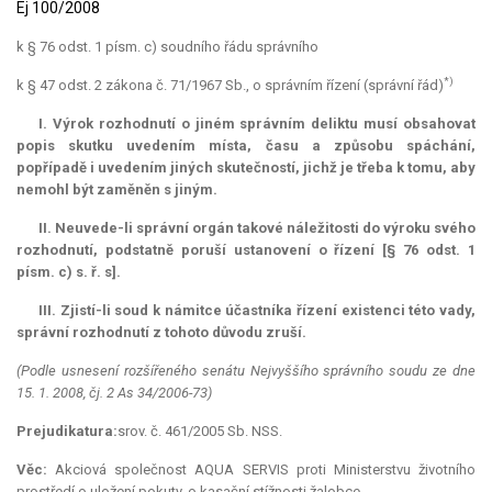
Ej 100/2008
k § 76 odst. 1 písm. c) soudního řádu správního
*)
k § 47 odst. 2 zákona č. 71/1967 Sb., o správním řízení (správní řád)
I. Výrok rozhodnutí o jiném správním deliktu musí obsahovat
popis skutku uvedením místa, času a způsobu spáchání,
popřípadě i uvedením jiných skutečností, jichž je třeba k tomu, aby
nemohl být zaměněn s jiným.
II. Neuvede-li správní orgán takové náležitosti do výroku svého
rozhodnutí, podstatně poruší ustanovení o řízení [§ 76 odst. 1
písm. c) s. ř. s].
III. Zjistí-li soud k námitce účastníka řízení existenci této vady,
správní rozhodnutí z tohoto důvodu zruší.
(Podle usnesení rozšířeného senátu Nejvyššího správního soudu ze dne
15. 1. 2008, čj. 2 As 34/2006-73)
Prejudikatura:
srov. č. 461/2005 Sb. NSS.
Věc:
Akciová společnost
AQUA
SERVIS proti Ministerstvu životního
prostředí o uložení pokuty, o kasační stížnosti žalobce.