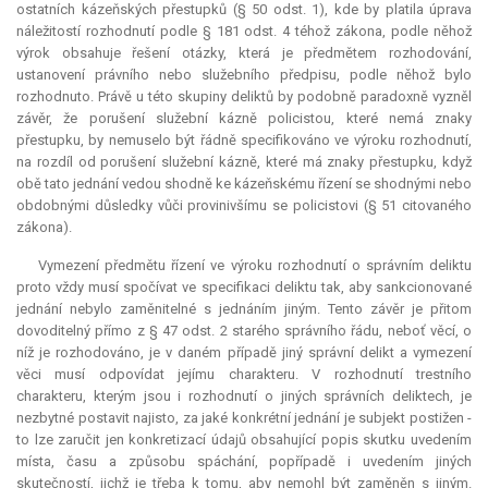
ostatních kázeňských přestupků (§ 50 odst. 1), kde by platila úprava
náležitostí rozhodnutí podle § 181 odst. 4 téhož zákona, podle něhož
výrok obsahuje řešení otázky, která je předmětem rozhodování,
ustanovení právního nebo služebního předpisu, podle něhož bylo
rozhodnuto. Právě u této skupiny deliktů by podobně paradoxně vyzněl
závěr, že porušení služební kázně policistou, které nemá znaky
přestupku, by nemuselo být řádně specifikováno ve výroku rozhodnutí,
na rozdíl od porušení služební kázně, které má znaky přestupku, když
obě tato jednání vedou shodně ke kázeňskému řízení se shodnými nebo
obdobnými důsledky vůči provinivšímu se policistovi (§ 51 citovaného
zákona).
Vymezení předmětu řízení ve výroku rozhodnutí o správním deliktu
proto vždy musí spočívat ve specifikaci deliktu tak, aby sankcionované
jednání nebylo zaměnitelné s jednáním jiným. Tento závěr je přitom
dovoditelný přímo z § 47 odst. 2 starého správního řádu, neboť věcí, o
níž je rozhodováno, je v daném případě jiný správní delikt a vymezení
věci musí odpovídat jejímu charakteru. V rozhodnutí trestního
charakteru, kterým jsou i rozhodnutí o jiných správních deliktech, je
nezbytné postavit najisto, za jaké konkrétní jednání je subjekt postižen -
to lze zaručit jen konkretizací údajů obsahující popis skutku uvedením
místa, času a způsobu spáchání, popřípadě i uvedením jiných
skutečností, jichž je třeba k tomu, aby nemohl být zaměněn s jiným.