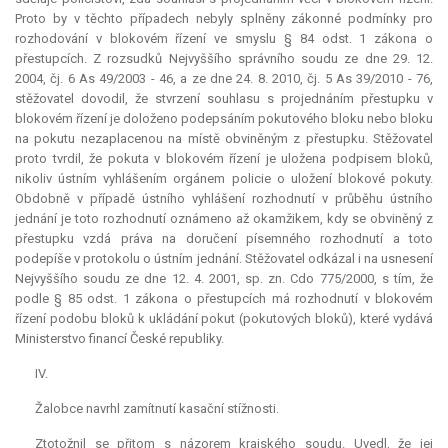
Proto by v těchto případech nebyly splněny zákonné podmínky pro
rozhodování v blokovém řízení ve smyslu § 84 odst. 1 zákona o
přestupcích. Z rozsudků Nejvyššího správního soudu ze dne 29. 12.
2004, čj. 6 As 49/2003 - 46, a ze dne 24. 8. 2010, čj. 5 As 39/2010 - 76,
stěžovatel dovodil, že stvrzení souhlasu s projednáním přestupku v
blokovém řízení je doloženo podepsáním pokutového bloku nebo bloku
na pokutu nezaplacenou na místě obviněným z přestupku. Stěžovatel
proto tvrdil, že pokuta v blokovém řízení je uložena podpisem bloků,
nikoliv ústním vyhlášením orgánem policie o uložení blokové pokuty.
Obdobně v případě ústního vyhlášení rozhodnutí v průběhu ústního
jednání je toto rozhodnutí oznámeno až okamžikem, kdy se obviněný z
přestupku vzdá práva na doručení písemného rozhodnutí a toto
podepíše v protokolu o ústním jednání. Stěžovatel odkázal i na usnesení
Nejvyššího soudu ze dne 12. 4. 2001, sp. zn. Cdo 775/2000, s tím, že
podle § 85 odst. 1 zákona o přestupcích má rozhodnutí v blokovém
řízení podobu bloků k ukládání pokut (pokutových bloků), které vydává
Ministerstvo financí České republiky.
IV.
Žalobce navrhl zamítnutí kasační stížnosti.
Ztotožnil se přitom s názorem krajského soudu. Uvedl, že jej