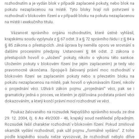
rozhodnutím a je vydán blok v případě zaplacené pokuty, nebo blok na
pokutu nezaplacenou na místě. Tyto bloky hrají roli potvrzení o
rozhodnutí v blokovém řízení a v případě bloku na pokutu nezaplacenou
na místě i exekučního titulu.
Vázanost správního orgánu rozhodnutím, které ústně vyhlásil,
krajskému soudu vyplynula z § 67 odst. 3 a § 72 správního řádu i z § 84 a
§ 85 zákona o přestupcích. Jiná úprava by neměla oporu ve srovnání s
dalšími procesními předpisy. Ustanovení § 84 odst. 2 zákona o
přestupcích hovoří o „uložení“ pokuty, nikoliv o výkonu této sankce.
Uložením pokuty v blokovém řízení (ne jejím zaplacením) je tedy věc
pravomocně ukončena. Spojuje-li žalovaný právní moc rozhodnutí v
blokovém řízení se zaplacením pokuty nebo s převzetím bloku na
pokutu nezaplacenou na místě, pak hovoří o vykonávacím řízení, nikoliv
o projednání věci. Užívá-li zákon pojmu „projednání“ věci, pak se i
gramaticky jedná o proces, ve kterém je zjišťována podstata právní věci
dokazováním, a který končí právní mocí rozhodnutí ve věci.
Poukaz žalovaného na rozsudek Nejvyššího správního soudu ze dne
29. 12. 2004, čj. 6 As 49/2003 - 46, krajský soud neshledal případným.
Rozsudek řešil charakter rozhodnutí v blokovém řízení. Pokud zmiňoval
okamžik vydání rozhodnutí, pak užil pojmu „formálně vydáno“. Z toho
podle krajského soudu nelze vyvozovat, že rozhodnutí nebylo dříve