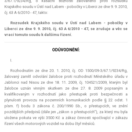
3/67.1/9234/Rg, o kasační stížnosti žalovaného proti rozsudku
Krajského soudu v Ústí nad Labem - pobočky v Liberci ze dne 9. 9. 2010,
čj. 63 A 6/2010 - 47, takto:
Rozsudek Krajského soudu v Ústí nad Labem - pobočky v
Liberci ze dne 9. 9. 2010, čj. 63 A 6/2010 - 47, se zrušuje a věc se
vrací tomuto soudu k dalšímu řízení.
ODŮVODNĚNÍ:
I.
Rozhodnutím ze dne 20. 1. 2010, čj. OD 1500/09-3/67.1/9234/Rg,
žalovaný zamítl odvolání žalobce proti rozhodnutí Městského úřadu v
Jablonci nad Nisou ze dne 18. 11. 2009, čj. 104521/2009, kterým byl
žalobce uznán vinným skutkem ze dne 27. 8. 2009 popsaným a
kvalifikovaným v rozhodnutí jako přestupek proti bezpečnosti a
plynulosti provozu na pozemních komunikacích podle § 22 odst. 1
písm. f) bodu 3 zákona č. 200/1990 Sb., o přestupcích, ve znění
pozdějších předpisů (dále jen „zákon o přestupcích“), za který mu byla
uložena pokuta ve výši 3500 Kč a zákaz činnosti spočívající v zákazu
řízení všech motorových vozidel na dobu čtyř měsíců.