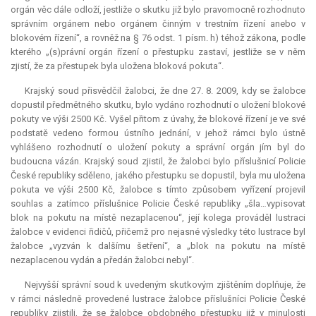
orgán věc dále odloží, jestliže o skutku již bylo pravomocně rozhodnuto
správním orgánem nebo orgánem činným v trestním řízení anebo v
blokovém řízení“, a rovněž na § 76 odst. 1 písm. h) téhož zákona, podle
kterého „(s)právní orgán řízení o přestupku zastaví, jestliže se v něm
zjistí, že za přestupek byla uložena bloková pokuta“.
Krajský soud přisvědčil žalobci, že dne 27. 8. 2009, kdy se žalobce
dopustil předmětného skutku, bylo vydáno rozhodnutí o uložení blokové
pokuty ve výši 2500 Kč. Vyšel přitom z úvahy, že blokové řízení je ve své
podstatě vedeno formou ústního jednání, v jehož rámci bylo ústně
vyhlášeno rozhodnutí o uložení pokuty a správní orgán jím byl do
budoucna vázán. Krajský soud zjistil, že žalobci bylo příslušnicí Policie
České republiky sděleno, jakého přestupku se dopustil, byla mu uložena
pokuta ve výši 2500 Kč, žalobce s tímto způsobem vyřízení projevil
souhlas a zatímco příslušnice Policie České republiky „šla…vypisovat
blok na pokutu na místě nezaplacenou“, její kolega prováděl lustraci
žalobce v evidenci řidičů, přičemž pro nejasné výsledky této lustrace byl
žalobce „vyzván k dalšímu šetření“, a „blok na pokutu na místě
nezaplacenou vydán a předán žalobci nebyl“.
Nejvyšší správní soud k uvedeným skutkovým zjištěním doplňuje, že
v rámci následně provedené lustrace žalobce příslušníci Policie České
republiky zjistili, že se žalobce obdobného přestupku již v minulosti