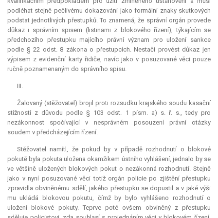
kvalifikačním předpokladem pro užití zmíněného ustanovení a musí
podléhat stejně pečlivému dokazování jako formální znaky skutkových
podstat jednotlivých přestupků. To znamená, že správní orgán provede
důkaz i správním spisem (listinami z blokového řízení), týkajícím se
předchozího přestupku majícího právní význam pro uložení sankce
podle § 22 odst. 8 zákona o přestupcích. Nestačí provést důkaz jen
výpisem z evidenční karty řidiče, navíc jako v posuzované věci pouze
ručně poznamenaným do správního spisu.
III.
Žalovaný (stěžovatel) brojil proti rozsudku krajského soudu kasační
stížností z důvodu podle § 103 odst. 1 písm. a) s. ř. s., tedy pro
nezákonnost spočívající v nesprávném posouzení právní otázky
soudem v předcházejícím řízení.
Stěžovatel namítl, že pokud by v případě rozhodnutí o blokové
pokutě byla pokuta uložena okamžikem ústního vyhlášení, jednalo by se
ve většině uložených blokových pokut o nezákonná rozhodnutí. Stejně
jako v nyní posuzované věci totiž orgán policie po zjištění přestupku
zpravidla obviněnému sdělí, jakého přestupku se dopustil a v jaké výši
mu ukládá blokovou pokutu, čímž by bylo vyhlášeno rozhodnutí o
uložení blokové pokuty. Teprve poté ovšem obviněný z přestupku
sděluje policistovi, zda souhlasí s projednáním věci v blokovém řízení.