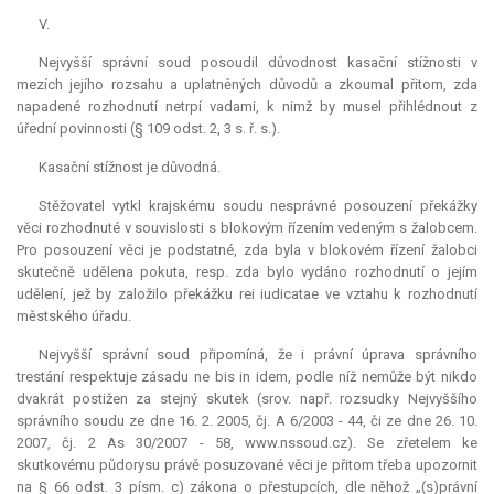
V.
Nejvyšší správní soud posoudil důvodnost kasační stížnosti v
mezích jejího rozsahu a uplatněných důvodů a zkoumal přitom, zda
napadené rozhodnutí netrpí vadami, k nimž by musel přihlédnout z
úřední povinnosti (§ 109 odst. 2, 3 s. ř. s.).
Kasační stížnost je důvodná.
Stěžovatel vytkl krajskému soudu nesprávné posouzení překážky
věci rozhodnuté v souvislosti s blokovým řízením vedeným s žalobcem.
Pro posouzení věci je podstatné, zda byla v blokovém řízení žalobci
skutečně udělena pokuta, resp. zda bylo vydáno rozhodnutí o jejím
udělení, jež by založilo překážku
rei iudicatae
ve vztahu k rozhodnutí
městského úřadu.
Nejvyšší správní soud připomíná, že i právní úprava správního
trestání respektuje zásadu
ne bis in idem
, podle níž nemůže být nikdo
dvakrát postižen za stejný skutek (srov. např. rozsudky Nejvyššího
správního soudu ze dne 16. 2. 2005, čj. A 6/2003 - 44, či ze dne 26. 10.
2007, čj. 2 As 30/2007 - 58, www.nssoud.cz). Se zřetelem ke
skutkovému půdorysu právě posuzované věci je přitom třeba upozornit
na § 66 odst. 3 písm. c) zákona o přestupcích, dle něhož „(s)právní