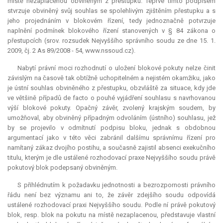
místě nezaplacenou obviněným z přestupku. Teprve tímto podpisem
stvrzuje obviněný svůj souhlas se spolehlivým zjištěním přestupku a s
jeho projednáním v blokovém řízení, tedy jednoznačně potvrzuje
naplnění podmínek blokového řízení stanovených v § 84 zákona o
přestupcích (srov. rozsudek Nejvyššího správního soudu ze dne 15. 1.
2009, čj. 2 As 89/2008 - 54, www.nssoud.cz).
Nabytí právní moci rozhodnutí o uložení blokové pokuty nelze činit
závislým na časově tak obtížně uchopitelném a nejistém okamžiku, jako
je ústní souhlas obviněného z přestupku, obzvláště za situace, kdy jde
ve většině případů
de facto
o pouhé vyjádření souhlasu s navrhovanou
výší blokové pokuty. Opačný závěr, zvolený krajským soudem, by
umožňoval, aby obviněný případným odvoláním (ústního) souhlasu, jež
by se projevilo v odmítnutí podpisu bloku, jednak s obdobnou
argumentací jako v této věci zabránil dalšímu správnímu řízení pro
namítaný zákaz dvojího postihu, a současně zajistil absenci exekučního
titulu, kterým je dle ustálené rozhodovací praxe Nejvyššího soudu právě
pokutový blok podepsaný obviněným.
S přihlédnutím k požadavku jednotnosti a bezrozpornosti právního
řádu není bez významu ani to, že závěr zdejšího soudu odpovídá
ustálené rozhodovací praxi Nejvyššího soudu. Podle ní právě pokutový
blok, resp. blok na pokutu na místě nezaplacenou, představuje vlastní