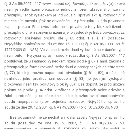
čj. 3 As 58/2007 - 117, www.nssoud.cz). Rovněž judikoval, že „(b)lokové
řízení je vedle řízení příkazního jednou z forem zkráceného řízení o
přestupku, jehož výsledkem je individuální správní akt, tj. rozhodnutí v
materiálním smyslu, jímž se obviněnému z přestupku ukládá povinnost
zaplatit pokutu. Přes svou neformální povahu je tedy blokové řízení o
přestupku druhem správního řízení a jeho výsledek je třeba považovat za
rozhodnutí správního orgánu dle § 65 odst. 1 s. ř. s.“ (rozsudek
Nejvyššího správního soudu ze dne 15. 1. 2009, čj. 5 As 16/2008 - 68, č.
1797/2009 Sb. NSS). Ve vztahu k rozhodnutí vydávanému v daném typu
řízení přitom Nejvyšší správní soud v rozsudku čj. 3 As 58/2007 - 117
postuloval, že „(z)atímco výsledkem řízení podle § 67 a násl. zákona o
přestupcích je formalizované rozhodnutí o předepsaných náležitostech
(§ 77), které je možno napadnout odvoláním (§ 81 a 82), a následně
navrhnout jeho přezkoumání soudem (§ 83), je jediným výstupem
blokového řízení tzv. pokutový blok (§ 85)“. Lze doplnit, že proti uložení
pokuty se podle § 84 odst. 2 zákona o přestupcích nelze odvolat a
žaloba proti němu je se zřetelem k ustálené rozhodovací praxi správních
soudů nepřípustná (srov. zejména rozsudek Nejvyššího správního
soudu ze dne 29. 12. 2004, čj. 6 As 49/2003 - 46, č. 505/2005 Sb. NSS).
Bez povšimnutí nelze nechat ani další závěry Nejvyššího správního
soudu (rozsudek ze dne 19. 9. 2007, čj. 1 As 30/2007 - 53,
www.nssoud.cz, a rozsudek č. 505/2005 Sb. NSS), dle nichž je