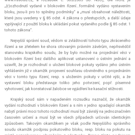
„(r)ozhodnutí vydané v blokovém řízení…formálně vydáno vystavením
bloku, jsou-li pro to splněny podmínky“ a „musí obsahovat náležitosti,
které jsou uvedeny v § 85 odst. 4 zákona o přestupcích, a další údaje
vyplývající z použití bloku k ukládání pokut vydaného podle § 85 odst. 1
tohoto zákona“.
Nejvyšší správní soud, vědom si zvláštností tohoto typu zkráceného
řízení a se zřetelem ke shora citovaným právním závěrům, nepřisvědčil
stanovisku krajského soudu, že by bylo možné na projednání věci v
blokovém řízení bez dalšího aplikovat ustanovení o ústním jednání a
uzavřít, že je rozhodnutí o uložení blokové pokuty vydáno jeho ústním
vyhlášením již v okamžik projevení souhlasu obviněného s projednáním
věci v tomto typu řízení, resp. s uložením pokuty v určité výši, a že
vystavení bloku představuje toliko jeho potvrzení, popř. písemné
vyhotovení, jak konstatoval žalobce ve vyjádření ke kasační stížnosti.
Krajský soud sám v napadeném rozsudku naznačil, že okamžik
vydání rozhodnutí v blokovém řízení a s ním v jedno spadající okamžik
nabytí právní moci tohoto rozhodnutí musí být závislý na jednoznačném
časovém určení a musí být ve všech případech určován identickým
způsobem. Takovým okamžikem je však podle Nejvyššího správního
soudu okamžik podpisu pokutového bloku, resp. bloku na pokutu na