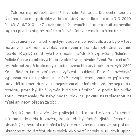
II.
Žalobce napadl rozhodnutí žalovaného žalobou u Krajského soudu v
Ústí nad Labem - pobočky v Liberci, který rozsudkem ze dne 9. 9. 2010,
čj. 63 A 6/2010 - 47, rozhodnutí žalovaného i rozhodnutí správního
orgánu prvního stupně zrušil a vrátil věc žalovanému k dalšímu řízení.
Účastníci řízení před krajským soudem se neshodli, zda bylo v téže
právní věci rozhodnuto v blokovém řízení, nebo zda rozhodnutí vydáno
nebylo. Krajský soud vyšel z obsahu svědecké výpovědi příslušnice
Policie České republiky J.K., provedené ve správním řízení. Podle ní měla
být žalobci za překročení rychlosti uložena bloková pokuta ve výši 2500
Kč a řidič s tímto způsobem vyřízení souhlasil. Poté šla svědkyně
vypisovat blok na pokutu na místě nezaplacenou, zatímco její kolega
prováděl lustraci. Při ní zjistil nejasnosti ohledně toho, zda se nejedná o
recidivu, proto byl řidič vyzván k dalšímu šetření. To podle krajského
soudu znamenalo, že nebyl vydán blok na pokutu nezaplacenou na
místě ani nebyl předán žalobci.
Krajský soud uzavřel, že policejní hlídka pod vlivem základních
informací dospěla k závěru, že skutek byl řádně zjištěn, čemuž se
obviněný z přestupku nebránil a byl ochoten zaplatit stanovenou pokutu.
Skutečnost, že šetření skutkových okolností nebylo v tu chvíli úplné,