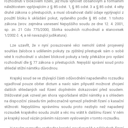
rozhodnutí v blokovém řízení, jež musí vyhovět obsahovým a formálním
náležitostem vyplývajícím z § 85 odst. 1, § 85 odst. 3 a § 85 odst. 4 věty
druhé zákona o přestupcích, a musí obsahovat další údaje vyplývající z
použití bloku k ukládání pokut, vydaného podle § 85 odst. 1 tohoto
zákona (srov. zejména usnesení Nejvyššího soudu ze dne 12. 4. 2001,
sp. zn. 21 Cdo 775/2000, Sbírka soudních rozhodnutí a stanovisek
1/2002 č. 4, a ně navazující
judikatura
).
Lze uzavřít, že v nyní posuzované věci nemohl ústně projevený
souhlas žalobce s udělením pokuty za zjištěný přestupek sám o sobě
vést k rozhodnutí o uložení blokové pokuty a tedy překážce pro vydání
rozhodnutí dle § 77 zákona o přestupcích. Nejvyšší správní soud proto
shledal stížní námitku důvodnou.
Krajský soud se ve zbývající části odůvodnění napadeného rozsudku
vyjadřoval pouze
obiter dictum
a navíc sám připustil možnost zhojení
dalších shledaných vad řízení doplněním dokazování před soudem.
Stěžovatel pak vznesl jen shora vypořádané stížní námitky a s ohledem
na dispoziční zásadu tím jednoznačně vymezil předmět řízení o kasační
stížnosti. Nejvyššímu správnímu soudu proto nezbylo než napadený
rozsudek krajského soudu zrušit a věc mu vrátit k dalšímu řízení. V něm
je krajský soud vázán právním názorem vysloveným v tomto rozsudku.