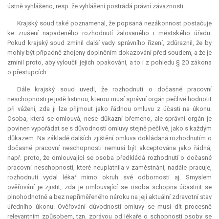
ústně vyhlášeno, resp. že vyhlášení postrádá právní závaznosti.
Krajský soud také poznamenal, že popsaná nezákonnost postačuje
ke zrušení napadeného rozhodnutí žalovaného i městského úřadu.
Pokud krajský soud zmínil další vady správního řízení, zdůraznil, že by
mohly být případně zhojeny doplněním dokazování před soudem, a že je
zmínil proto, aby vyloučil jejich opakování, a to i z pohledu § 20 zákona
o přestupcích.
Dále krajský soud uvedl, že rozhodnutí o dočasné pracovní
neschopnosti je jistě listinou, kterou musí správní orgán pečlivě hodnotit
při vážení, zda ji lze přijmout jako řádnou omluvu z účasti na úkonu.
Osoba, která se omlouvá, nese důkazní břemeno, ale správní orgán je
povinen vypořádat se s důvodností omluvy stejně pečlivě, jako s každým
důkazem. Na základě dalších zjištění omluva dokládaná rozhodnutím o
dočasné pracovní neschopnosti nemusí být akceptována jako řádná,
např. proto, že omlouvající se osoba předkládá rozhodnutí o dočasné
pracovní neschopnosti, které neuplatnila v zaměstnání, nadále pracuje,
rozhodnutí vydal lékař mimo okruh své odbornosti aj. Smyslem
ověřování je zjistit, zda je omlouvající se osoba schopna účastnit se
plnohodnotně a bez nepřiměřeného nároku na její aktuální zdravotní stav
úředního úkonu. Ověřování důvodnosti omluvy se musí dít procesně
relevantním způsobem, tzn. zprávou od lékaře o schopnosti osoby se