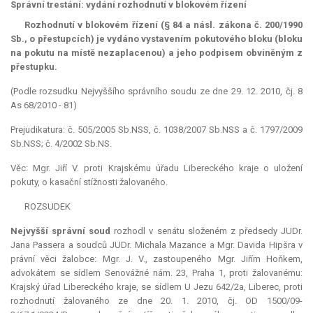
Správní trestání: vydání rozhodnutí v blokovém řízení
Rozhodnutí v blokovém řízení (§ 84 a násl. zákona č. 200/1990
Sb., o přestupcích) je vydáno vystavením pokutového bloku (bloku
na pokutu na místě nezaplacenou) a jeho podpisem obviněným z
přestupku.
(Podle rozsudku Nejvyššího správního soudu ze dne 29. 12. 2010, čj. 8
As 68/2010 - 81)
Prejudikatura: č. 505/2005 Sb.NSS, č. 1038/2007 Sb.NSS a č. 1797/2009
Sb.NSS; č. 4/2002 Sb.NS.
Věc: Mgr. Jiří V. proti Krajskému úřadu Libereckého kraje o uložení
pokuty, o kasační stížnosti žalovaného.
ROZSUDEK
Nejvyšší správní soud
rozhodl v senátu složeném z předsedy JUDr.
Jana Passera a soudců JUDr. Michala Mazance a Mgr. Davida Hipšra v
právní věci žalobce: Mgr. J. V., zastoupeného Mgr. Jiřím Hoňkem,
advokátem se sídlem Senovážné nám. 23, Praha 1, proti žalovanému:
Krajský úřad Libereckého kraje, se sídlem U Jezu 642/2a, Liberec, proti
rozhodnutí žalovaného ze dne 20. 1. 2010, čj. OD 1500/09-