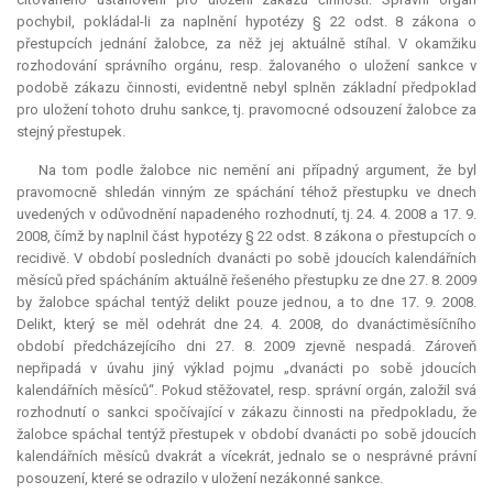
pochybil, pokládal-li za naplnění hypotézy § 22 odst. 8 zákona o
přestupcích jednání žalobce, za něž jej aktuálně stíhal. V okamžiku
rozhodování správního orgánu, resp. žalovaného o uložení sankce v
podobě zákazu činnosti, evidentně nebyl splněn základní předpoklad
pro uložení tohoto druhu sankce, tj. pravomocné odsouzení žalobce za
stejný přestupek.
Na tom podle žalobce nic nemění ani případný argument, že byl
pravomocně shledán vinným ze spáchání téhož přestupku ve dnech
uvedených v odůvodnění napadeného rozhodnutí, tj. 24. 4. 2008 a 17. 9.
2008, čímž by naplnil část hypotézy § 22 odst. 8 zákona o přestupcích o
recidivě. V období posledních dvanácti po sobě jdoucích kalendářních
měsíců před spácháním aktuálně řešeného přestupku ze dne 27. 8. 2009
by žalobce spáchal tentýž delikt pouze jednou, a to dne 17. 9. 2008.
Delikt, který se měl odehrát dne 24. 4. 2008, do dvanáctiměsíčního
období předcházejícího dni 27. 8. 2009 zjevně nespadá. Zároveň
nepřipadá v úvahu jiný výklad pojmu „dvanácti po sobě jdoucích
kalendářních měsíců“. Pokud stěžovatel, resp. správní orgán, založil svá
rozhodnutí o sankci spočívající v zákazu činnosti na předpokladu, že
žalobce spáchal tentýž přestupek v období dvanácti po sobě jdoucích
kalendářních měsíců dvakrát a vícekrát, jednalo se o nesprávné právní
posouzení, které se odrazilo v uložení nezákonné sankce.