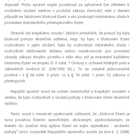
dopustil. Proto správní orgán považoval za vyloučené (se zřetelem k
možnému uložení sankce v podobě zákazu činnosti) vést v daném
případě se žalobcem blokové řízení a věc postoupil městskému úřadu k
provedení standardního přestupkového řízení.
Obecně lze krajskému soudu i žalobci přisvědčit, že pokud by byla
bloková pokuta skutečně udělena, resp. by bylo v blokovém řízení
rozhodnuto o jejím uložení, byla by rozhodnutí městského úřadu i
rozhodnutí stěžovatele stižena vadou nezákonnosti pro porušení
zásady zákazu dvojího postihu v téže věci, jež je
imanentní
každému
trestnímu řízení ve smyslu čl. 6 odst. 1 Úmluvy o ochraně lidských práv a
základních svobod (č. 209/1992 Sb.). To se ostatně jednoznačně
podává i z § 66 odst. 3 písm. c) a § 76 odst. 1 písm. h) zákona o
přestupcích.
Nejvyšší správní soud se ovšem neztotožnil s krajským soudem v
závěru, že bylo rozhodnutí o uložení pokuty v blokovém řízení skutečně
vydáno.
Tento soud v minulosti opakovaně zdůraznil, že „blokové řízení je
svou povahou řízením specifickým, zkráceným, zjednodušeným, ve
kterém do značné míry splývá řízení se svým výsledkem - uložením
pokuty“ (srov. rozsudek Nejvyššího správního soudu ze dne 6. 2. 2008,