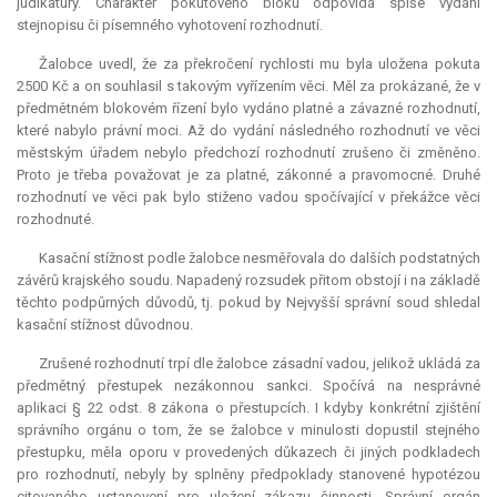
judikatury. Charakter pokutového bloku odpovídá spíše vydání
stejnopisu či písemného vyhotovení rozhodnutí.
Žalobce uvedl, že za překročení rychlosti mu byla uložena pokuta
2500 Kč a on souhlasil s takovým vyřízením věci. Měl za prokázané, že v
předmětném blokovém řízení bylo vydáno platné a závazné rozhodnutí,
které nabylo právní moci. Až do vydání následného rozhodnutí ve věci
městským úřadem nebylo předchozí rozhodnutí zrušeno či změněno.
Proto je třeba považovat je za platné, zákonné a pravomocné. Druhé
rozhodnutí ve věci pak bylo stiženo vadou spočívající v překážce věci
rozhodnuté.
Kasační stížnost podle žalobce nesměřovala do dalších podstatných
závěrů krajského soudu. Napadený rozsudek přitom obstojí i na základě
těchto podpůrných důvodů, tj. pokud by Nejvyšší správní soud shledal
kasační stížnost důvodnou.
Zrušené rozhodnutí trpí dle žalobce zásadní vadou, jelikož ukládá za
předmětný přestupek nezákonnou sankci. Spočívá na nesprávné
aplikaci § 22 odst. 8 zákona o přestupcích. I kdyby konkrétní zjištění
správního orgánu o tom, že se žalobce v minulosti dopustil stejného
přestupku, měla oporu v provedených důkazech či jiných podkladech
pro rozhodnutí, nebyly by splněny předpoklady stanovené hypotézou
citovaného ustanovení pro uložení zákazu činnosti. Správní orgán