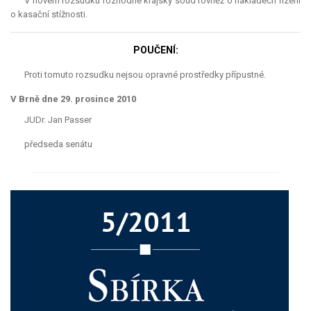
V novém rozsudku rozhodne krajský soud rovněž o nákladech řízení
o kasační stížnosti.
POUČENÍ:
Proti tomuto rozsudku nejsou opravné prostředky přípustné.
V Brně dne 29. prosince 2010
JUDr. Jan Passer
předseda senátu