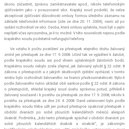
úkonu zúčastnit, zprávou zaměstnavatele apod., nikoliv telefonickým
zjišťováním jako v posuzované věci. Krajský soud podotkl, že nelze
akceptovat zjišťování důvodnosti omluvy formou úředního záznamu na
základě telefonické informace (zde ze dne 20. 11. 2009), navíc až po
vydání rozhodnutí ve věci. Osoba, která omluvu uplatnila, musí být o jejím
nepřijetí včas vyrozuměna, je-li to možné. V této souvislosti nejsou podle
krajského soudu podstatné nefungující telefony.
Ve vztahu k počtu postižení za přestupek stejného druhu žalovaný
zmínil jen přestupek ze dne 17. 9. 2008. Učinil tak ve vyjádření k žalobě,
podle krajského soudu asi pod vlivem uplatněných žalobních bodů.
Krajskému soudu nebylo zcela zřejmé, jak žalovaný vyložil § 22 odst. 8
zákona o přestupcích a z jakých skutkových zjištění vycházel, v tomto
směru bylo rozhodnutí žalovaného na hranici přezkoumatelnosti. Bylo-li
podle žalovaného nutno ukládat obě sankce podle § 22 odst. 8 zákona
o přestupcích, shledal krajský soud úvahu správnou potud, přihlédl-li
žalovaný současně i k postihu za přestupek ze dne 17. 9. 2008, nikoliv k
postihu za přestupek ze dne 24. 4. 2008. Dané ustanovení bylo podle
krajského soudu třeba užít jen pokud přestupce opakoval přestupek v
období dvanácti po sobě jdoucích kalendářních měsíců alespoň
dvakrát. Podmínka, „kdo tento přestupek spáchal v období dvanácti po
sobě jdoucích kalendářních dvakrát a vícekrát“, je zákonným