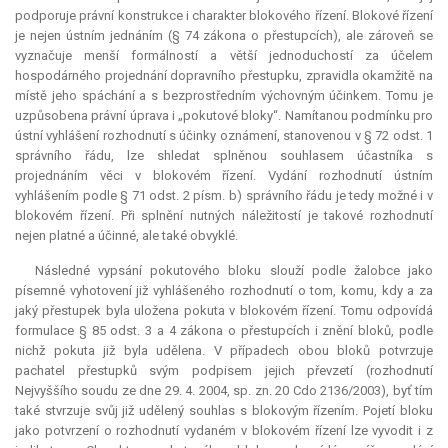
podporuje právní konstrukce i charakter blokového řízení. Blokové řízení
je nejen ústním jednáním (§ 74 zákona o přestupcích), ale zároveň se
vyznačuje menší formálností a větší jednoduchostí za účelem
hospodárného projednání dopravního přestupku, zpravidla okamžitě na
místě jeho spáchání a s bezprostředním výchovným účinkem. Tomu je
uzpůsobena právní úprava i „pokutové bloky“. Namítanou podmínku pro
ústní vyhlášení rozhodnutí s účinky oznámení, stanovenou v § 72 odst. 1
správního řádu, lze shledat splněnou souhlasem účastníka s
projednáním věci v blokovém řízení. Vydání rozhodnutí ústním
vyhlášením podle § 71 odst. 2 písm. b) správního řádu je tedy možné i v
blokovém řízení. Při splnění nutných náležitostí je takové rozhodnutí
nejen platné a účinné, ale také obvyklé.
Následné vypsání pokutového bloku slouží podle žalobce jako
písemné vyhotovení již vyhlášeného rozhodnutí o tom, komu, kdy a za
jaký přestupek byla uložena pokuta v blokovém řízení. Tomu odpovídá
formulace § 85 odst. 3 a 4 zákona o přestupcích i znění bloků, podle
nichž pokuta již byla udělena. V případech obou bloků potvrzuje
pachatel přestupků svým podpisem jejich převzetí (rozhodnutí
Nejvyššího soudu ze dne 29. 4. 2004, sp. zn. 20 Cdo 2136/2003), byť tím
také stvrzuje svůj již udělený souhlas s blokovým řízením. Pojetí bloku
jako potvrzení o rozhodnutí vydaném v blokovém řízení lze vyvodit i z