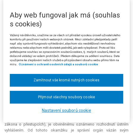
nebyla pro krajský soud podstatná. S ohledem na § 85 odst. 3 zákona o
přestupcích nebylo podle krajského soudu významné ani to, zda byl
přestupce schopen pokutu zaplatit na místě. Pro zaplacení pokuty na
Aby web fungoval jak má (souhlas
místě i pro převzetí bloku na pokutu nezaplacenou na místě musí dle
s cookies)
krajského soudu platit jediný standard ohledně okamžiku, kdy je ve věci
rozhodnuto. Krajský soud proto nesouhlasil s žalovaným, že je tato
Vážený návštěvníku, snažíme se ze všech sil přinášet vysokou úroveň uživatelského
otázka závislá na okamžiku zaplacení pokuty nebo převzetí bloku na
komfortu při používání našich webových stránek. Mezi základní předpoklady patří
pokutu nezaplacenou na místě.
např. aby správně fungovalo vyhledávání, abychom vás neobtěžovali nevhodnou
reklamou nebo abychom měli dostatek podnětů, jak web vylepšovat. Proto od Vás
potřebujeme souhlas se zpracováním souborů cookies, tj. malých souborů, které se
Otázku, kdy a jakou formou je rozhodnutí v blokovém řízení
dočasně ukládají ve vašem prohlížeči. Předem děkujeme za udělení souhlasu. Data
oznámeno, krajský soud řešil především výkladem příslušných
využijeme ke zlepšování našich služeb a přizpůsobení obsahu webu přímo Vám na
míru.
Oznámení o ochraně osobních údajů a souborů cookie
ustanovení zákona č. 500/2004 Sb., správní řád, ve znění pozdějších
předpisů (dále jen „správní řád“) Rozhodnutí je oznámeno ústním
vyhlášením či doručením jeho písemného vyhotovení (§ 72 odst. 1
Zamítnout vše kromě nutných cookies
správního řádu). Blokové řízení má v podstatě formu ústního jednání a §
49 správního řádu nebrání tomu, aby i při ústním jednání bylo
meritorní
rozhodnutí oznámeno jeho ústním vyhlášením. Rozhodnutí v blokovém
Přijmout všechny soubory cookie
řízení je rozhodnutím ve smyslu § 65 s. ř. s., proto se na ně vztahují
veškerá ustanovení správního řádu jako na rozhodnutí vydané v řízení
Nastavení souborů cookie
podle § 44 a násl. správního řádu, není-li stanoveno jinak. Jsou-li splněny
zákonné podmínky pro rozhodnutí v blokovém řízení (§ 84 odst. 1
zákona o přestupcích), je obviněnému oznámeno rozhodnutí ústním
vyhlášením. Od tohoto okamžiku je správní orgán vázán svým