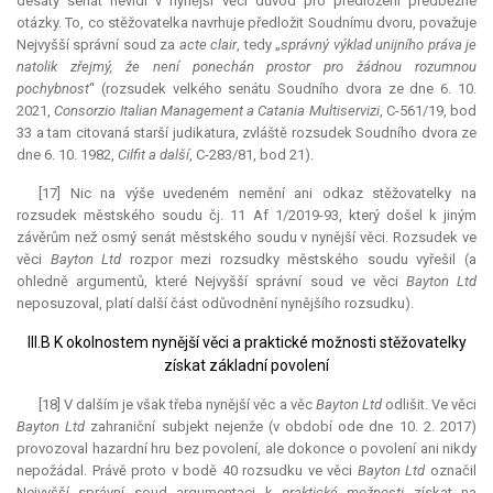
desátý senát nevidí v nynější věci důvod pro předložení předběžné
otázky. To, co stěžovatelka navrhuje předložit Soudnímu dvoru, považuje
Nejvyšší správní soud za
acte clair
, tedy „
správný výklad unijního práva je
natolik zřejmý, že není ponechán prostor pro žádnou rozumnou
pochybnost
“ (rozsudek velkého senátu Soudního dvora ze dne 6. 10.
2021,
Consorzio Italian Management a Catania Multiservizi
, C-561/19, bod
33 a tam citovaná starší
judikatura
, zvláště rozsudek Soudního dvora ze
dne 6. 10. 1982,
Cilfit a další
, C-283/81, bod 21).
[17] Nic na výše uvedeném nemění ani odkaz stěžovatelky na
rozsudek městského soudu čj. 11 Af 1/2019-93, který došel k jiným
závěrům než osmý senát městského soudu v nynější věci. Rozsudek ve
věci
Bayton Ltd
rozpor mezi rozsudky městského soudu vyřešil (a
ohledně argumentů, které Nejvyšší správní soud ve věci
Bayton Ltd
neposuzoval, platí další část odůvodnění nynějšího rozsudku).
III.B K okolnostem nynější věci a praktické možnosti stěžovatelky
získat základní povolení
[18] V dalším je však třeba nynější věc a věc
Bayton Ltd
odlišit. Ve věci
Bayton Ltd
zahraniční subjekt nejenže (v období ode dne 10. 2. 2017)
provozoval hazardní hru bez povolení, ale dokonce o povolení ani nikdy
nepožádal. Právě proto v bodě 40 rozsudku ve věci
Bayton Ltd
označil
Nejvyšší správní soud argumentaci k
praktické možnosti
získat na