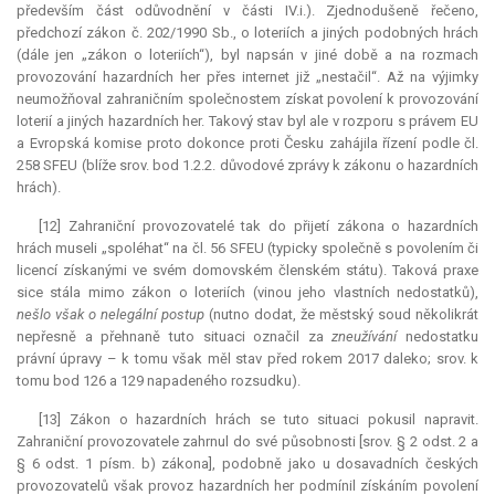
především část odůvodnění v části IV.i.). Zjednodušeně řečeno,
předchozí zákon č. 202/1990 Sb., o loteriích a jiných podobných hrách
(dále jen „zákon o loteriích“), byl napsán v jiné době a na rozmach
provozování hazardních her přes internet již „nestačil“. Až na výjimky
neumožňoval zahraničním společnostem získat povolení k provozování
loterií a jiných hazardních her. Takový stav byl ale v rozporu s právem EU
a Evropská komise proto dokonce proti Česku zahájila řízení podle čl.
258 SFEU (blíže srov. bod 1.2.2. důvodové zprávy k zákonu o hazardních
hrách).
[12] Zahraniční provozovatelé tak do přijetí zákona o hazardních
hrách museli „spoléhat“ na čl. 56 SFEU (typicky společně s povolením či
licencí získanými ve svém domovském členském státu). Taková praxe
sice stála mimo zákon o loteriích (vinou jeho vlastních nedostatků),
nešlo však o nelegální postup
(nutno dodat, že městský soud několikrát
nepřesně a přehnaně tuto situaci označil za
zneužívání
nedostatku
právní úpravy – k tomu však měl stav před rokem 2017 daleko; srov. k
tomu bod 126 a 129 napadeného rozsudku).
[13] Zákon o hazardních hrách se tuto situaci pokusil napravit.
Zahraniční provozovatele zahrnul do své působnosti [srov. § 2 odst. 2 a
§ 6 odst. 1 písm. b) zákona], podobně jako u dosavadních českých
provozovatelů však provoz hazardních her podmínil získáním povolení