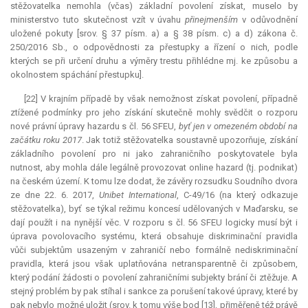
stěžovatelka nemohla (včas) základní povolení získat, muselo by
ministerstvo tuto skutečnost vzít v úvahu
přinejmenším
v odůvodnění
uložené pokuty [srov. § 37 písm. a) a § 38 písm. c) a d) zákona č.
250/2016 Sb., o odpovědnosti za přestupky a řízení o nich, podle
kterých se při určení druhu a výměry trestu přihlédne mj. ke způsobu a
okolnostem spáchání přestupku].
[22] V krajním případě by však nemožnost získat povolení, případně
ztížené podmínky pro jeho získání skutečně mohly svědčit o rozporu
nové právní úpravy hazardu s čl. 56 SFEU,
byť jen v omezeném období na
začátku roku 2017
. Jak totiž stěžovatelka soustavně upozorňuje, získání
základního povolení pro ni jako zahraničního poskytovatele byla
nutnost, aby mohla dále legálně provozovat online hazard (tj. podnikat)
na českém území. K tomu lze dodat, že závěry rozsudku Soudního dvora
ze dne 22. 6. 2017,
Unibet International
, C-49/16 (na který odkazuje
stěžovatelka), byť se týkal režimu koncesí udělovaných v Maďarsku, se
dají použít i na nynější věc. V rozporu s čl. 56 SFEU logicky musí být i
úprava povolovacího systému, která obsahuje diskriminační pravidla
vůči subjektům usazeným v zahraničí nebo formálně nediskriminační
pravidla, která jsou však uplatňována netransparentně či způsobem,
který podání žádosti o povolení zahraničními subjekty brání či ztěžuje. A
stejný problém by pak stíhal i sankce za porušení takové úpravy, které by
pak nebylo možné uložit (srov. k tomu výše bod [13], přiměřeně též právě