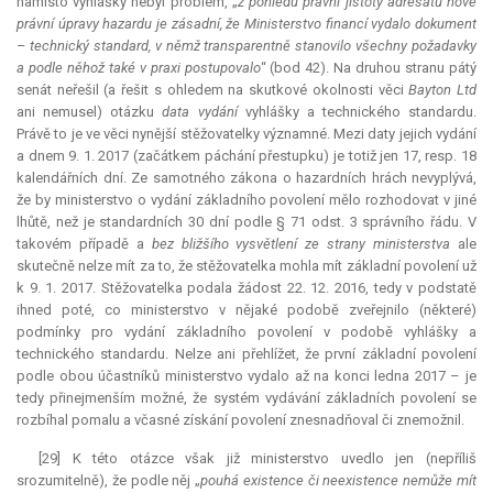
namísto vyhlášky nebyl problém, „
z pohledu právní jistoty adresátů nové
právní úpravy hazardu je zásadní, že Ministerstvo financí vydalo dokument
– technický standard, v němž transparentně stanovilo všechny požadavky
a podle něhož také v praxi postupovalo
“ (bod 42). Na druhou stranu pátý
senát neřešil (a řešit s ohledem na skutkové okolnosti věci
Bayton Ltd
ani nemusel) otázku
data vydání
vyhlášky a technického standardu.
Právě to je ve věci nynější stěžovatelky významné. Mezi daty jejich vydání
a dnem 9. 1. 2017 (začátkem páchání přestupku) je totiž jen 17, resp. 18
kalendářních dní. Ze samotného zákona o hazardních hrách nevyplývá,
že by ministerstvo o vydání základního povolení mělo rozhodovat v jiné
lhůtě, než je standardních 30 dní podle § 71 odst. 3 správního řádu. V
takovém případě a
bez bližšího vysvětlení ze strany ministerstva
ale
skutečně nelze mít za to, že stěžovatelka mohla mít základní povolení už
k 9. 1. 2017. Stěžovatelka podala žádost 22. 12. 2016, tedy v podstatě
ihned poté, co ministerstvo v nějaké podobě zveřejnilo (některé)
podmínky pro vydání základního povolení v podobě vyhlášky a
technického standardu. Nelze ani přehlížet, že první základní povolení
podle obou účastníků ministerstvo vydalo až na konci ledna 2017 – je
tedy přinejmenším možné, že systém vydávání základních povolení se
rozbíhal pomalu a včasné získání povolení znesnadňoval či znemožnil.
[29] K této otázce však již ministerstvo uvedlo jen (nepříliš
srozumitelně), že podle něj „
pouhá existence či neexistence nemůže mít