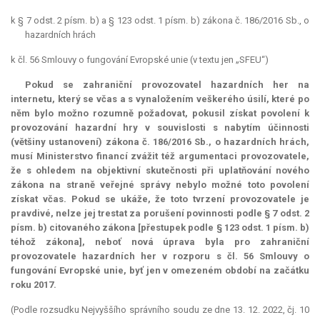
k § 7 odst. 2 písm. b) a § 123 odst. 1 písm. b) zákona č. 186/2016 Sb., o
hazardních hrách
k čl. 56 Smlouvy o fungování Evropské unie (v textu jen „SFEU“)
Pokud se zahraniční provozovatel hazardních her na
internetu, který se včas a s vynaložením veškerého úsilí, které po
něm bylo možno rozumně požadovat, pokusil získat povolení k
provozování hazardní hry v souvislosti s nabytím účinnosti
(většiny ustanovení) zákona č. 186/2016 Sb., o hazardních hrách,
musí Ministerstvo financí zvážit též argumentaci provozovatele,
že s ohledem na objektivní skutečnosti při uplatňování nového
zákona na straně veřejné správy nebylo možné toto povolení
získat včas. Pokud se ukáže, že toto tvrzení provozovatele je
pravdivé, nelze jej trestat za porušení povinnosti podle § 7 odst. 2
písm. b) citovaného zákona [přestupek podle § 123 odst. 1 písm. b)
téhož zákona], neboť nová úprava byla pro zahraniční
provozovatele hazardních her v rozporu s čl. 56 Smlouvy o
fungování Evropské unie, byť jen v omezeném období na začátku
roku 2017.
(Podle rozsudku Nejvyššího správního soudu ze dne 13. 12. 2022, čj. 10