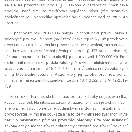
se ale na provozování podle § 5 zákona o hazardních hrách také
podílela, např. tím, že zajišťovala vyplácení výher (věc sesterské
společnosti je u Nejvyššího správního soudu vedena pod sp. zn. 2 As
96/2022).
S příchodem roku 2017 však nabyla účinnosti nová právní úprava a
žalobkyně pro svou činnost (na území České republiky) již potřebovala
povolení. Protože hazardní hry provozovala bez povolení, ministerstvo ji
shledalo vinnou ze spáchání přestupku podle § 123 odst. 1 písm. b)
zákona o hazardních hrách a uložil jí pokutu ve výši 1 000 000 Kč. Proti
rozhodnutí ministerstva podala žalobkyně rozklad, ministryně financí jej
však rozhodnutím ze dne 16. 1. 2019 zamítla. Úspěšná nebyla žalobkyně
ani u Městského soudu v Praze, který její žalobu proti rozhodnutí
ministryně financí zamítl rozsudkem ze dne 18. 1. 2022, čj. 8 Af 12/2019-
139.
Proti rozsudku městského soudu podala žalobkyně (stěžovatelka)
kasační stížnost. Namítala, že zákon o hazardních hrách je diskriminační
a jeho přijetí vytvořilo nerovné podmínky mezi domácími a zahraničními
provozovateli. Mimo jiné poukázala na to, že v krátké legisvakanční lhůtě
nestihlo ministerstvo přijmout prováděcí předpisy a že před účinností
zákona nebylo možné získat dokumenty nezbytné pro získání povolení
k provozování hazardních her. Stěžovatelka tak na jedné straně