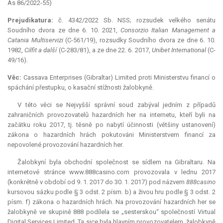
As 86/2022-55)
Prejudikatura:
č. 4342/2022 Sb. NSS; rozsudek velkého senátu
Soudního dvora ze dne 6. 10. 2021,
Consorzio Italian Management a
Catania Multiservizi
(C-561/19), rozsudky Soudního dvora ze dne 6. 10.
1982,
Cilfit a další
(C-283/81), a ze dne 22. 6. 2017,
Unibet International
(C-
49/16).
Věc:
Cassava Enterprises (Gibraltar) Limited proti Ministerstvu financí o
spáchání přestupku, o kasační stížnosti žalobkyně.
V této věci se Nejvyšší správní soud zabýval jedním z případů
zahraničních provozovatelů hazardních her na internetu, kteří byli na
začátku roku 2017, tj. těsně po nabytí účinnosti (většiny ustanovení)
zákona o hazardních hrách pokutováni Ministerstvem financí za
nepovolené provozování hazardních her.
Žalobkyní byla obchodní společnost se sídlem na Gibraltaru. Na
internetové stránce www.888casino.com provozovala v lednu 2017
(konkrétně v období od 9. 1. 2017 do 30. 1. 2017) pod názvem
888casino
kursovou sázku podle § 3 odst. 2 písm. b) a živou hru podle § 3 odst. 2
písm. f) zákona o hazardních hrách. Na provozování hazardních her se
žalobkyně ve skupině 888 podílela se „sesterskou“ společností Virtual
Digital Services Limited. Ta sice byla hlavním provozovatelem, žalobkyně