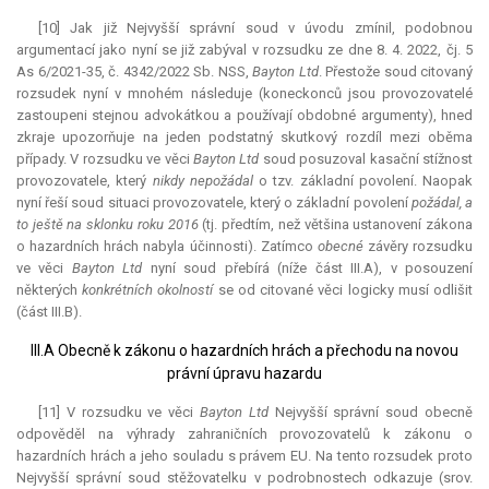
[10] Jak již Nejvyšší správní soud v úvodu zmínil, podobnou
argumentací jako nyní se již zabýval v rozsudku ze dne 8. 4. 2022, čj. 5
As 6/2021-35, č. 4342/2022 Sb. NSS,
Bayton Ltd
. Přestože soud citovaný
rozsudek nyní v mnohém následuje (koneckonců jsou provozovatelé
zastoupeni stejnou advokátkou a používají obdobné argumenty), hned
zkraje upozorňuje na jeden podstatný skutkový rozdíl mezi oběma
případy. V rozsudku ve věci
Bayton Ltd
soud posuzoval kasační stížnost
provozovatele, který
nikdy nepožádal
o tzv. základní povolení. Naopak
nyní řeší soud situaci provozovatele, který o základní povolení
požádal, a
to ještě na sklonku roku 2016
(tj. předtím, než většina ustanovení zákona
o hazardních hrách nabyla účinnosti). Zatímco
obecné
závěry rozsudku
ve věci
Bayton Ltd
nyní soud přebírá (níže část III.A), v posouzení
některých
konkrétních okolností
se od citované věci logicky musí odlišit
(část III.B).
III.A Obecně k zákonu o hazardních hrách a přechodu na novou
právní úpravu hazardu
[11] V rozsudku ve věci
Bayton Ltd
Nejvyšší správní soud obecně
odpověděl na výhrady zahraničních provozovatelů k zákonu o
hazardních hrách a jeho souladu s právem EU. Na tento rozsudek proto
Nejvyšší správní soud stěžovatelku v podrobnostech odkazuje (srov.