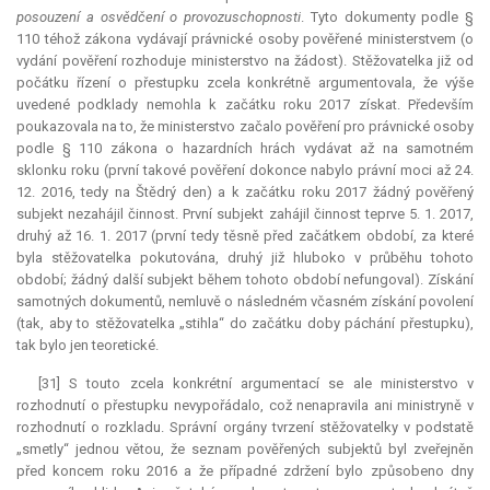
posouzení a osvědčení o provozuschopnosti
. Tyto dokumenty podle §
110 téhož zákona vydávají právnické osoby pověřené ministerstvem (o
vydání pověření rozhoduje ministerstvo na žádost). Stěžovatelka již od
počátku řízení o přestupku zcela konkrétně argumentovala, že výše
uvedené podklady nemohla k začátku roku 2017 získat. Především
poukazovala na to, že ministerstvo začalo pověření pro právnické osoby
podle § 110 zákona o hazardních hrách vydávat až na samotném
sklonku roku (první takové pověření dokonce nabylo právní moci až 24.
12. 2016, tedy na Štědrý den) a k začátku roku 2017 žádný pověřený
subjekt nezahájil činnost. První subjekt zahájil činnost teprve 5. 1. 2017,
druhý až 16. 1. 2017 (první tedy těsně před začátkem období, za které
byla stěžovatelka pokutována, druhý již hluboko v průběhu tohoto
období; žádný další subjekt během tohoto období nefungoval). Získání
samotných dokumentů, nemluvě o následném včasném získání povolení
(tak, aby to stěžovatelka „stihla“ do začátku doby páchání přestupku),
tak bylo jen teoretické.
[31] S touto zcela konkrétní argumentací se ale ministerstvo v
rozhodnutí o přestupku nevypořádalo, což nenapravila ani ministryně v
rozhodnutí o rozkladu. Správní orgány tvrzení stěžovatelky v podstatě
„smetly“ jednou větou, že seznam pověřených subjektů byl zveřejněn
před koncem roku 2016 a že případné zdržení bylo způsobeno dny