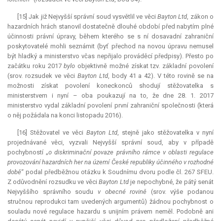
[15] Jak již Nejvyšší správní soud vysvětlil ve věci
Bayton Ltd
, zákon o
hazardních hrách stanovil dostatečně dlouhé období před nabytím plné
účinnosti právní úpravy, během kterého se s ní dosavadní zahraniční
poskytovatelé mohli seznámit (byť přechod na novou úpravu nemusel
být hladký a ministerstvo včas nepřijalo prováděcí předpisy). Přesto po
začátku roku 2017
bylo
objektivně možné získat tzv. základní povolení
(srov. rozsudek ve věci
Bayton Ltd
, body 41 a 42). V této rovině se na
možnosti získat povolení koneckonců shodují stěžovatelka s
ministerstvem i nyní – oba poukazují na to, že dne 28. 1. 2017
ministerstvo vydal základní povolení první zahraniční společnosti (která
o něj požádala na konci listopadu 2016).
[16] Stěžovatel ve věci
Bayton Ltd
, stejně jako stěžovatelka v nyní
projednávané věci, vyzvali Nejvyšší správní soud, aby v případě
pochybností „
o diskriminační povaze právního rámce v oblasti regulace
provozování hazardních her na území České republiky účinného v rozhodné
době
“ podal předběžnou otázku k Soudnímu dvoru podle čl. 267 SFEU.
Z odůvodnění rozsudku ve věci
Bayton Ltd
je nepochybné, že pátý senát
Nejvyššího správního soudu
v obecné rovině
(srov. výše podanou
stručnou reprodukci tam uvedených argumentů) žádnou pochybnost o
souladu nové regulace hazardu s unijním právem neměl. Podobně ani