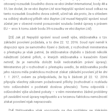
citovaný rozsudek Soudního dvora ve věci
Unibet International
, body 48 a
51; lze dodat, že ve věci
Bayton Ltd
sice Nejvyšší správní soud odkaz na
tento rozsudek Soudního dvora odmítl, učinil tak ale proto, že s ohledem
na odlišný skutkový příběh věci
Bayton Ltd
musel Nejvyšší správní soud
zůstat jen v obecné rovině posuzování souladu české úpravy s právem
EU – srov. k tomu závěr bodu 39 rozsudku ve věci
Bayton Ltd
).
[23] Jak již Nejvyšší správní soud uvedl výše, stěžovatelka o tzv.
základní povolení požádala, a to dne 22. 12. 2016. Soud nyní neměl k
dispozici spis ze samotného řízení o žádosti, z rozhodnutí ministerstva
o přestupku je však patrné, že stěžovatelce chybělo v žádosti několik
náležitostí (včetně příloh, o kterých stěžovatelka v kasačním řízení
netvrdí
, že je nemohla doložit kvůli nedostatkům právní úpravy).
Ministerstvo již v rozhodnutí o přestupku uvedlo, že stěžovatelka podle
jeho názoru měla praktickou možnost získat základní povolení
již ke dni
1. 1. 2017
, ovšem za předpokladu, že by k žádosti již 22. 12. 2016
připojila všechny zákonem požadované přílohy (rozhodnutí o rozkladu
toto odůvodnění v podstatě doslova převzalo). Tomu odpovídá i
odůvodnění výše uložené pokuty – v něm ministerstvo žádné problémy
při zavádění nové úpravy nepřipustilo a s tvrzenou faktickou nemožností
získat povolení nijak nepracovalo.
[24] Stěžovatelka však upozornila na dva problémy se získáním