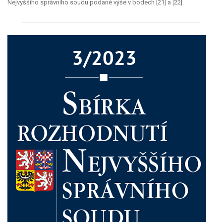
Nejvyššího správního soudu podané výše v bodech [21] a [22].