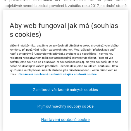
objektivně nemohla získat povolení k začátku roku 2017, na druhé straně
nemohla přerušit svou činnost, aby jí zákazníci neodešli ke konkurenci.
K samotnému rozhodnutí o přestupku pak ministerstvu i městskému
soudu vytkla, že odůvodnili závěr o nebezpečnosti jejího jednání jen
Aby web fungoval jak má (souhlas
obecnými floskulemi a vůbec se nezabývali konkrétními okolnostmi
s cookies)
jejího případu.
Ministerstvo ve vyjádření ke kasační stížnosti uvedlo, že právní
Vážený návštěvníku, snažíme se ze všech sil přinášet vysokou úroveň uživatelského
komfortu při používání našich webových stránek. Mezi základní předpoklady patří
úprava podle něj diskriminační nebyla, mj. nelze srovnávat domácí
např. aby správně fungovalo vyhledávání, abychom vás neobtěžovali nevhodnou
poskytovatele (kteří povolení potřebovali již za dosavadní úpravy) s
reklamou nebo abychom měli dostatek podnětů, jak web vylepšovat. Proto od Vás
potřebujeme souhlas se zpracováním souborů cookies, tj. malých souborů, které se
provozovateli zahraničními. K námitce ohledně společenské škodlivosti
dočasně ukládají ve vašem prohlížeči. Předem děkujeme za udělení souhlasu. Data
především dodal, že stěžovatelka provozovala hazardní hru bez
využijeme ke zlepšování našich služeb a přizpůsobení obsahu webu přímo Vám na
povolení, šlo tedy o typově nejzávažnější jednání, které zákon postihuje.
míru.
Oznámení o ochraně osobních údajů a souborů cookie
Na vyjádření ministerstva reagovala stěžovatelka replikou. Poukázala
Zamítnout vše kromě nutných cookies
na rozsudek městského soudu ze dne 28. 3. 2022, čj. 11 Af 1/2019-93,
který na základě podobné argumentace jiného zahraničního
provozovatele dospěl k opačnému závěru než nyní osmý senát
Přijmout všechny soubory cookie
městského soudu.
Nejvyšší správní soud rozsudek Městského soudu v Praze i
Nastavení souborů cookie
rozhodnutí Ministerstva financí zrušil a věc vrátil ministerstvu k dalšímu
řízení.