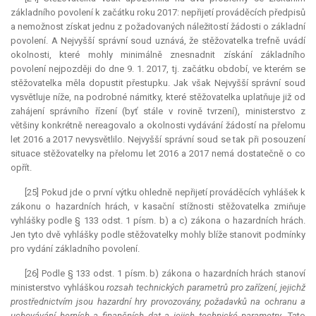
základního povolení k začátku roku 2017: nepřijetí prováděcích předpisů
a nemožnost získat jednu z požadovaných náležitostí žádosti o základní
povolení. A Nejvyšší správní soud uznává, že stěžovatelka trefně uvádí
okolnosti, které mohly minimálně znesnadnit získání základního
povolení nejpozději do dne 9. 1. 2017, tj. začátku období, ve kterém se
stěžovatelka měla dopustit přestupku. Jak však Nejvyšší správní soud
vysvětluje níže, na podrobné námitky, které stěžovatelka uplatňuje již od
zahájení správního řízení (byť stále v rovině tvrzení), ministerstvo z
většiny konkrétně nereagovalo a okolnosti vydávání žádostí na přelomu
let 2016 a 2017 nevysvětlilo. Nejvyšší správní soud se tak při posouzení
situace stěžovatelky na přelomu let 2016 a 2017 nemá dostatečně o co
opřít.
[25] Pokud jde o první výtku ohledně nepřijetí prováděcích vyhlášek k
zákonu o hazardních hrách, v kasační stížnosti stěžovatelka zmiňuje
vyhlášky podle § 133 odst. 1 písm. b) a c) zákona o hazardních hrách.
Jen tyto dvě vyhlášky podle stěžovatelky mohly blíže stanovit podmínky
pro vydání základního povolení.
[26] Podle § 133 odst. 1 písm. b) zákona o hazardních hrách stanoví
ministerstvo vyhláškou
rozsah technických parametrů pro zařízení, jejichž
prostřednictvím jsou hazardní hry provozovány, požadavků na ochranu a
uchovávání herních a finančních dat a jejich technické parametry
. Tato