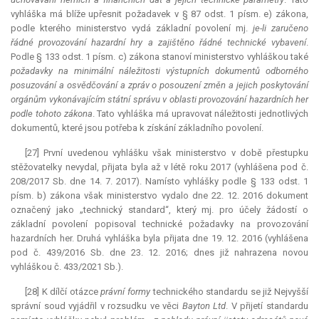
vyhláška má blíže upřesnit požadavek v § 87 odst. 1 písm. e) zákona,
podle kterého ministerstvo vydá základní povolení mj.
je-li zaručeno
řádné provozování hazardní hry a zajištěno řádné technické vybavení
.
Podle § 133 odst. 1 písm. c) zákona stanoví ministerstvo vyhláškou také
požadavky na minimální náležitosti výstupních dokumentů odborného
posuzování a osvědčování a zpráv o posouzení změn a jejich poskytování
orgánům vykonávajícím státní správu v oblasti provozování hazardních her
podle tohoto zákona
. Tato vyhláška má upravovat náležitosti jednotlivých
dokumentů, které jsou potřeba k získání základního povolení.
[27] První uvedenou vyhlášku však ministerstvo v době přestupku
stěžovatelky nevydal, přijata byla až v létě roku 2017 (vyhlášena pod č.
208/2017 Sb. dne 14. 7. 2017). Namísto vyhlášky podle § 133 odst. 1
písm. b) zákona však ministerstvo vydalo dne 22. 12. 2016 dokument
označený jako „technický standard“, který mj. pro účely žádostí o
základní povolení popisoval technické požadavky na provozování
hazardních her. Druhá vyhláška byla přijata dne 19. 12. 2016 (vyhlášena
pod č. 439/2016 Sb. dne 23. 12. 2016; dnes již nahrazena novou
vyhláškou č. 433/2021 Sb.).
[28] K dílčí otázce
právní formy
technického standardu se již Nejvyšší
správní soud vyjádřil v rozsudku ve věci
Bayton Ltd
. V přijetí standardu