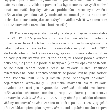
začátku roku 2017 základní povolení za hypotetickou. Nejvyšší správní
soud se tudíž logicky věnoval problémům, které nyní zmiňuje
stěžovatelka, jen okrajově (v podstatě se omezil jen na hodnocení
technického standardu jako „náhražky“ prováděcí vyhlášky; k tomu srov.
bod 42 citovaného rozsudku a bod [28] níže).
[19] Postavení nynější stěžovatelky je ale jiné.
Zaprvé
, stěžovatelka
dne 22. 12. 2016
požádala
o vydání tzv. základního povolení k
provozování hazardních her. Podle správního spisu to nebyla náhoda
nebo účelové podání žádosti – stěžovatelka na podzim roku 2016
sledovala situaci ohledně nové úpravy, její zástupci se účastnili schůzek
se zástupci ministerstva atd. Nutno dodat, že žádost podala vědomě
neúplnou, nic jiného ale podle ní nezbývalo (k tomu opakovaně uvedla,
že neúplnou žádost podala právě na základě ujištění zástupce
ministerstva na jedné z těchto schůzek, že podání byť neúplné žádosti
před koncem roku 2016 ji uchrání před případnými pokutami).
Argumentace stěžovatelky k praktické možnosti získat základní
povolení tak není jen hypotetická.
Zadruhé
, období, ve kterém
stěžovatelka přestupek spáchala, resp. za které ji ministerstvo
pokutovalo,
začalo už dne 9. 1. 2017
, tedy těsně po začátku účinnosti
většiny ustanovení nového zákona (skončilo pak 30. 1. 2017, tj. ještě
před začátkem přestupku
Bayton Ltd
v rozsudku pátého senátu a teprve