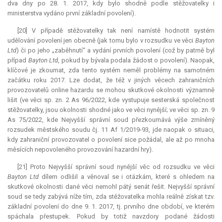
dva dny po 28. 1. 2017, kdy bylo shodně podle stěžovatelky i
ministerstva vydáno první základní povolení).
[20] V případě stěžovatelky tak není namístě hodnotit systém
udělování povolení jen obecně (jak tomu bylo v rozsudku ve věci
Bayton
Ltd
) či po jeho „zaběhnutí“ a vydání prvních povolení (což by patrně byl
případ
Bayton Ltd
, pokud by bývala podala žádost o povolení). Naopak,
klíčové je zkoumat, zda tento systém neměl problémy na samotném
začátku roku 2017. Lze dodat, že též v jiných věcech zahraničních
provozovatelů online hazardu se mohou skutkové okolnosti významně
lišit (ve věci sp. zn. 2 As 96/2022, kde vystupuje sesterská společnost
stěžovatelky, jsou okolnosti shodné jako ve věci nynější; ve věci sp. zn. 9
As 75/2022, kde Nejvyšší správní soud přezkoumává výše zmíněný
rozsudek městského soudu čj. 11 Af 1/2019-93, jde naopak o situaci,
kdy zahraniční provozovatel o povolení sice požádal, ale až po mnoha
měsících nepovoleného provozování hazardní hry).
[21] Proto Nejvyšší správní soud nynější věc od rozsudku ve věci
Bayton Ltd
dílem odlišil a věnoval se i otázkám, které s ohledem na
skutkové okolnosti dané věci nemohl pátý senát řešit. Nejvyšší správní
soud se tedy zabývá níže tím, zda stěžovatelka mohla reálně získat tzv.
základní povolení do dne 9. 1. 2017, tj. prvního dne období, ve kterém
spáchala přestupek. Pokud by totiž navzdory podané žádosti