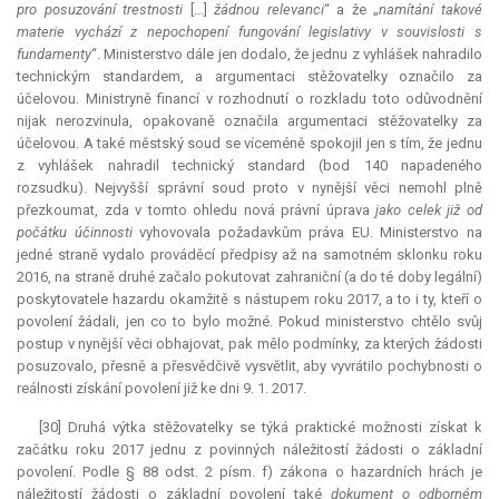
pro posuzování trestnosti
[…]
žádnou relevanci
“ a že „
namítání takové
materie vychází z nepochopení fungování legislativy v souvislosti s
fundamenty
“. Ministerstvo dále jen dodalo, že jednu z vyhlášek nahradilo
technickým standardem, a argumentaci stěžovatelky označilo za
účelovou. Ministryně financí v rozhodnutí o rozkladu toto odůvodnění
nijak nerozvinula, opakovaně označila argumentaci stěžovatelky za
účelovou. A také městský soud se víceméně spokojil jen s tím, že jednu
z vyhlášek nahradil technický standard (bod 140 napadeného
rozsudku). Nejvyšší správní soud proto v nynější věci nemohl plně
přezkoumat, zda v tomto ohledu nová právní úprava
jako celek již od
počátku účinnosti
vyhovovala požadavkům práva EU. Ministerstvo na
jedné straně vydalo prováděcí předpisy až na samotném sklonku roku
2016, na straně druhé začalo pokutovat zahraniční (a do té doby legální)
poskytovatele hazardu okamžitě s nástupem roku 2017, a to i ty, kteří o
povolení žádali, jen co to bylo možné. Pokud ministerstvo chtělo svůj
postup v nynější věci obhajovat, pak mělo podmínky, za kterých žádosti
posuzovalo, přesně a přesvědčivě vysvětlit, aby vyvrátilo pochybnosti o
reálnosti získání povolení již ke dni 9. 1. 2017.
[30] Druhá výtka stěžovatelky se týká praktické možnosti získat k
začátku roku 2017 jednu z povinných náležitostí žádosti o základní
povolení. Podle § 88 odst. 2 písm. f) zákona o hazardních hrách je
náležitostí žádosti o základní povolení také
dokument o odborném