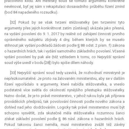
pracovního klidu. Ani městský soud se tomuto argumentu konkrétně
nevěnoval, byť jej sám v rekapitulaci dosavadního průběhu řízení zmínil
(bod 84 napadeného rozsudku).
[32] Pokud by se však tvrzení stěžovatelky (jen tvrzeními tyto
argumenty přes jejich konkrétnost zatím zůstávají) ukázala jako přesná,
na vydání povolení do 9. 1. 2017 by reálně od zahájení činnosti prvního
oprávněného subjektu zbývaly 4 dny, během kterých by se muselo
stihnout jak vydání podkladů žádosti podle § 88 odst. 2 písm. f) zákona
o hazardních hrách, tak i vydání samotného základního povolení. Včasné
vydání povolení by pak ale (též vzhledem k tomu, co Nejvyšší správní
soud výše uvedl v bodu [28]) bylo spíše dílem náhody.
[33] Nejvyšší správní soud tedy uzavírá, že rozhodnutí ministryně je
nepřezkoumatelné. Je proto na žalovaném ministerstvu, aby se v dalším
řízení vypořádalo s argumenty, které nabídla stěžovatelka, a vneslo
podstatně více světla do okolností nynějšího přestupku stěžovatelky.
Nutno dodat, že je to právě ministerstvo, v jehož rukou byla jak příprava
prováděcích předpisů, tak povolování činnosti podle nového zákona a
dohled nad jeho dodržováním. Logicky tak právě ministerstvo musí být
schopno vysvětlit, zda skutečně měla stěžovatelka rozumnou šanci
získat základní povolení podle § 86 násl. zákona o hazardních hrách.
Pokud takovou šanci neměla, musí ministerstvo zvážit též závěry