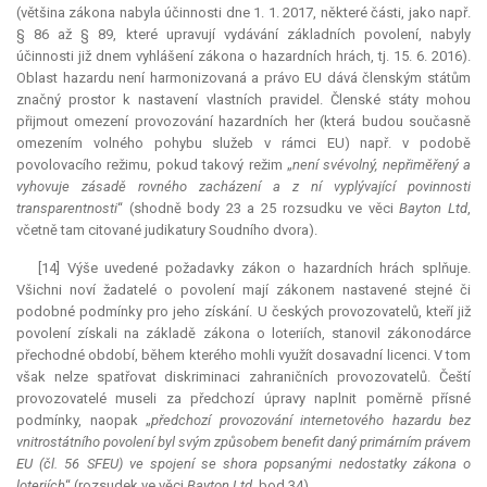
(většina zákona nabyla účinnosti dne 1. 1. 2017, některé části, jako např.
§ 86 až § 89, které upravují vydávání základních povolení, nabyly
účinnosti již dnem vyhlášení zákona o hazardních hrách, tj. 15. 6. 2016).
Oblast hazardu není harmonizovaná a právo EU dává členským státům
značný prostor k nastavení vlastních pravidel. Členské státy mohou
přijmout omezení provozování hazardních her (která budou současně
omezením volného pohybu služeb v rámci EU) např. v podobě
povolovacího režimu, pokud takový režim „
není svévolný, nepřiměřený a
vyhovuje zásadě rovného zacházení a z ní vyplývající povinnosti
transparentnosti
“ (shodně body 23 a 25 rozsudku ve věci
Bayton Ltd
,
včetně tam citované judikatury Soudního dvora).
[14] Výše uvedené požadavky zákon o hazardních hrách splňuje.
Všichni noví žadatelé o povolení mají zákonem nastavené stejné či
podobné podmínky pro jeho získání. U českých provozovatelů, kteří již
povolení získali na základě zákona o loteriích, stanovil zákonodárce
přechodné období, během kterého mohli využít dosavadní licenci. V tom
však nelze spatřovat diskriminaci zahraničních provozovatelů. Čeští
provozovatelé museli za předchozí úpravy naplnit poměrně přísné
podmínky, naopak „
předchozí provozování internetového hazardu bez
vnitrostátního povolení byl svým způsobem benefit daný primárním právem
EU (čl. 56 SFEU) ve spojení se shora popsanými nedostatky zákona o
loteriích
“ (rozsudek ve věci
Bayton Ltd
, bod 34).