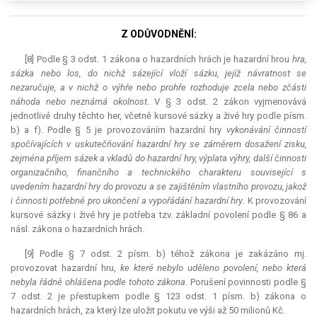
Z ODŮVODNĚNÍ:
[8] Podle § 3 odst. 1 zákona o hazardních hrách je hazardní hrou
hra,
sázka nebo los, do nichž sázející vloží sázku, jejíž návratnost se
nezaručuje, a v nichž o výhře nebo prohře rozhoduje zcela nebo zčásti
náhoda nebo neznámá okolnost
. V § 3 odst. 2 zákon vyjmenovává
jednotlivé druhy těchto her, včetně kursové sázky a živé hry podle písm.
b) a f). Podle § 5 je provozováním hazardní hry
vykonávání činností
spočívajících v uskutečňování hazardní hry se záměrem dosažení zisku,
zejména příjem sázek a vkladů do hazardní hry, výplata výhry, další činnosti
organizačního, finančního a technického charakteru související s
uvedením hazardní hry do provozu a se zajištěním vlastního provozu, jakož
i činnosti potřebné pro ukončení a vypořádání hazardní hry
. K provozování
kursové sázky i živé hry je potřeba tzv. základní povolení podle § 86 a
násl. zákona o hazardních hrách.
[9] Podle § 7 odst. 2 písm. b) téhož zákona je zakázáno mj.
provozovat hazardní hru,
ke které nebylo uděleno povolení, nebo která
nebyla řádně ohlášena podle tohoto zákona
. Porušení povinnosti podle §
7 odst. 2 je přestupkem podle § 123 odst. 1 písm. b) zákona o
hazardních hrách, za který lze uložit pokutu ve výši až 50 milionů Kč.