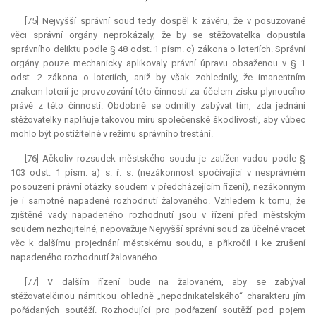
[75] Nejvyšší správní soud tedy dospěl k závěru, že v posuzované
věci správní orgány neprokázaly, že by se stěžovatelka dopustila
správního deliktu podle § 48 odst. 1 písm. c) zákona o loteriích. Správní
orgány pouze mechanicky aplikovaly právní úpravu obsaženou v § 1
odst. 2 zákona o loteriích, aniž by však zohlednily, že imanentním
znakem loterií je provozování této činnosti za účelem zisku plynoucího
právě z této činnosti. Obdobně se odmítly zabývat tím, zda jednání
stěžovatelky naplňuje takovou míru společenské škodlivosti, aby vůbec
mohlo být postižitelné v režimu správního trestání.
[76] Ačkoliv rozsudek městského soudu je zatížen vadou podle §
103 odst. 1 písm. a) s. ř. s. (nezákonnost spočívající v nesprávném
posouzení právní otázky soudem v předcházejícím řízení), nezákonným
je i samotné napadené rozhodnutí žalovaného. Vzhledem k tomu, že
zjištěné vady napadeného rozhodnutí jsou v řízení před městským
soudem nezhojitelné, nepovažuje Nejvyšší správní soud za účelné vracet
věc k dalšímu projednání městskému soudu, a přikročil i ke zrušení
napadeného rozhodnutí žalovaného.
[77] V dalším řízení bude na žalovaném, aby se zabýval
stěžovatelčinou námitkou ohledně „nepodnikatelského“ charakteru jím
pořádaných soutěží. Rozhodující pro podřazení soutěží pod pojem