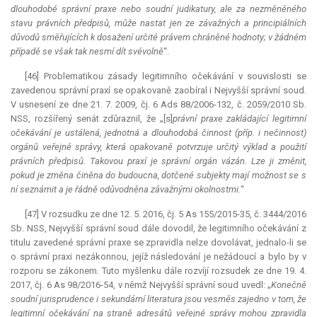
dlouhodobé správní praxe nebo soudní judikatury, ale za nezměněného
stavu právních předpisů, může nastat jen ze závažných a principiálních
důvodů směřujících k dosažení určité právem chráněné hodnoty; v žádném
případě se však tak nesmí dít svévolně
“.
[46] Problematikou zásady legitimního očekávání v souvislosti se
zavedenou správní praxí se opakovaně zaobíral i Nejvyšší správní soud.
V usnesení ze dne 21. 7. 2009, čj. 6 Ads 88/2006-132, č. 2059/2010 Sb.
NSS, rozšířený senát zdůraznil, že „[s]
právní praxe zakládající legitimní
očekávání je ustálená, jednotná a dlouhodobá činnost (příp. i nečinnost)
orgánů veřejné správy, která opakovaně potvrzuje určitý výklad a použití
právních předpisů. Takovou praxí je správní orgán vázán. Lze ji změnit,
pokud je změna činěna do budoucna, dotčené subjekty mají možnost se s
ní seznámit a je řádně odůvodněna závažnými okolnostmi.
“
[47] V rozsudku ze dne 12. 5. 2016, čj. 5 As 155/2015-35, č. 3444/2016
Sb. NSS, Nejvyšší správní soud dále dovodil, že legitimního očekávání z
titulu zavedené správní praxe se zpravidla nelze dovolávat, jednalo-li se
o správní praxi nezákonnou, jejíž následování je nežádoucí a bylo by v
rozporu se zákonem. Tuto myšlenku dále rozvíjí rozsudek ze dne 19. 4.
2017, čj. 6 As 98/2016-54, v němž Nejvyšší správní soud uvedl: „
Konečně
soudní
jurisprudence
i sekundární literatura jsou vesměs zajedno v tom, že
legitimní očekávání na straně adresátů veřejné správy mohou zpravidla