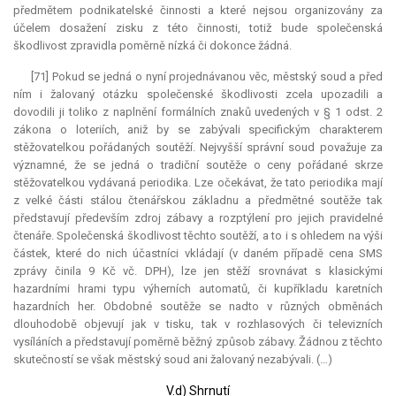
předmětem podnikatelské činnosti a které nejsou organizovány za
účelem dosažení zisku z této činnosti, totiž bude společenská
škodlivost zpravidla poměrně nízká či dokonce žádná.
[71] Pokud se jedná o nyní projednávanou věc, městský soud a před
ním i žalovaný otázku společenské škodlivosti zcela upozadili a
dovodili ji toliko z naplnění formálních znaků uvedených v § 1 odst. 2
zákona o loteriích, aniž by se zabývali specifickým charakterem
stěžovatelkou pořádaných soutěží. Nejvyšší správní soud považuje za
významné, že se jedná o tradiční soutěže o ceny pořádané skrze
stěžovatelkou vydávaná periodika. Lze očekávat, že tato periodika mají
z velké části stálou čtenářskou základnu a předmětné soutěže tak
představují především zdroj zábavy a rozptýlení pro jejich pravidelné
čtenáře. Společenská škodlivost těchto soutěží, a to i s ohledem na výši
částek, které do nich účastníci vkládají (v daném případě cena SMS
zprávy činila 9 Kč vč. DPH), lze jen stěží srovnávat s klasickými
hazardními hrami typu výherních automatů, či kupříkladu karetních
hazardních her. Obdobné soutěže se nadto v různých obměnách
dlouhodobě objevují jak v tisku, tak v rozhlasových či televizních
vysíláních a představují poměrně běžný způsob zábavy. Žádnou z těchto
skutečností se však městský soud ani žalovaný nezabývali. (…)
V.d) Shrnutí