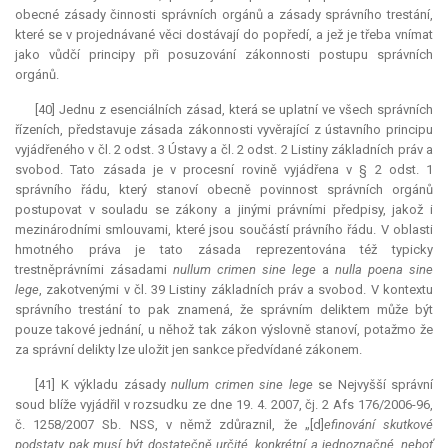
obecné zásady činnosti správních orgánů a zásady správního trestání,
které se v projednávané věci dostávají do popředí, a jež je třeba vnímat
jako vůdčí principy při posuzování zákonnosti postupu správních
orgánů.
[40] Jednu z esenciálních zásad, která se uplatní ve všech správních
řízeních, představuje zásada zákonnosti vyvěrající z ústavního principu
vyjádřeného v čl. 2 odst. 3 Ústavy a čl. 2 odst. 2 Listiny základních práv a
svobod. Tato zásada je v procesní rovině vyjádřena v § 2 odst. 1
správního řádu, který stanoví obecně povinnost správních orgánů
postupovat v souladu se zákony a jinými právními předpisy, jakož i
mezinárodními smlouvami, které jsou součástí právního řádu. V oblasti
hmotného práva je tato zásada reprezentována též typicky
trestněprávními zásadami
nullum crimen sine lege
a
nulla poena sine
lege
, zakotvenými v čl. 39 Listiny základních práv a svobod. V kontextu
správního trestání to pak znamená, že správním deliktem může být
pouze takové jednání, u něhož tak zákon výslovně stanoví, potažmo že
za správní delikty lze uložit jen sankce předvídané zákonem.
[41] K výkladu zásady
nullum crimen sine lege
se Nejvyšší správní
soud blíže vyjádřil v rozsudku ze dne 19. 4. 2007, čj. 2 Afs 176/2006-96,
č. 1258/2007 Sb. NSS, v němž zdůraznil, že „[d]
efinování skutkové
podstaty pak musí být dostatečně určité, konkrétní a jednoznačné, neboť