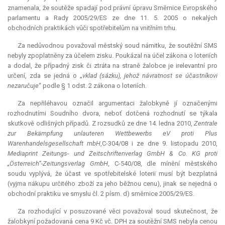
znamenala, že soutěže spadají pod právní úpravu Směrnice Evropského
parlamentu a Rady 2005/29/ES ze dne 11. 5. 2005 o nekalých
obchodních praktikách vůči spotřebitelům na vnitřním trhu.
Za nedůvodnou považoval městský soud námitku, že soutěžní SMS
nebyly zpoplatněny za účelem zisku. Poukázal na účel zákona o loteriích
a dodal, že případný zisk či ztráta na straně žalobce je irelevantní pro
určení, zda se jedná o „
vklad (sázku), jehož návratnost se účastníkovi
nezaručuje
“ podle § 1 odst. 2 zákona o loteriích.
Za nepřiléhavou označil argumentaci žalobkyně jí označenými
rozhodnutími Soudního dvora, neboť dotčená rozhodnutí se týkala
skutkově odlišných případů. Z rozsudků ze dne 14. ledna 2010,
Zentrale
zur Bekämpfung unlauteren Wettbewerbs eV proti Plus
Warenhandelsgesellschaft mbH
,C-304/08 i ze dne 9. listopadu 2010,
Mediaprint Zeitungs- und Zeitschriftenverlag GmbH & Co. KG proti
„Österreich“-Zeitungsverlag GmbH
, C-540/08, dle mínění městského
soudu vyplývá, že účast ve spotřebitelské loterii musí být bezplatná
(vyjma nákupu určitého zboží za jeho běžnou cenu), jinak se nejedná o
obchodní praktiku ve smyslu čl. 2 písm. d) směrnice 2005/29/ES.
Za rozhodující v posuzované věci považoval soud skutečnost, že
žalobkyní požadovaná cena 9 Kč vč. DPH za soutěžní SMS nebyla cenou