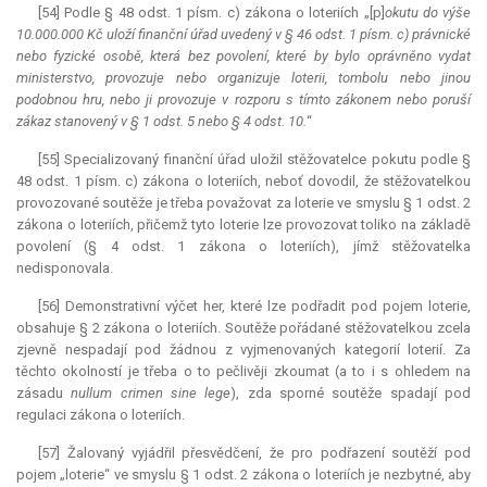
[54] Podle § 48 odst. 1 písm. c) zákona o loteriích „[p]
okutu do výše
10.000.000 Kč uloží finanční úřad uvedený v § 46 odst. 1 písm. c) právnické
nebo fyzické osobě, která bez povolení, které by bylo oprávněno vydat
ministerstvo, provozuje nebo organizuje loterii, tombolu nebo jinou
podobnou hru, nebo ji provozuje v rozporu s tímto zákonem nebo poruší
zákaz stanovený v § 1 odst. 5 nebo § 4 odst. 10.
“
[55] Specializovaný finanční úřad uložil stěžovatelce pokutu podle §
48 odst. 1 písm. c) zákona o loteriích, neboť dovodil, že stěžovatelkou
provozované soutěže je třeba považovat za loterie ve smyslu § 1 odst. 2
zákona o loteriích, přičemž tyto loterie lze provozovat toliko na základě
povolení (§ 4 odst. 1 zákona o loteriích), jímž stěžovatelka
nedisponovala.
[56] Demonstrativní výčet her, které lze podřadit pod pojem loterie,
obsahuje § 2 zákona o loteriích. Soutěže pořádané stěžovatelkou zcela
zjevně nespadají pod žádnou z vyjmenovaných kategorií loterií. Za
těchto okolností je třeba o to pečlivěji zkoumat (a to i s ohledem na
zásadu
nullum crimen sine lege
), zda sporné soutěže spadají pod
regulaci zákona o loteriích.
[57] Žalovaný vyjádřil přesvědčení, že pro podřazení soutěží pod
pojem „loterie“ ve smyslu § 1 odst. 2 zákona o loteriích je nezbytné, aby