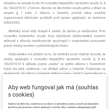
obvyklou ve smyslu bodu 33 rozsudku Nejvyššího správního soudu čj. 8
As 136/2015-51. Z tohoto důvodu se dle mínění soudu jedná o vklad ve
smyslu § 1 odst. 2 zákona o loteriích, pročež nelze soutěže
organizované žalobcem podřadit pod úpravu vyplývající ze směrnice
2005/29/ES.
Městský soud tedy dospěl k závěru, že žaloba je nedůvodná. Proti
rozsudku městského soudu brojí žalobkyně (stěžovatelka) kasační
stížností z důvodu nezákonnosti spočívající v nesprávném posouzení
právní otázky soudem v předcházejícím řízení.
Stěžovatelka má předně za to, že městský soud chybně dovodil, že
závěry vyplývající z rozsudku Nejvyššího správního soudu čj. 8 As
136/2015-51 k výkladu pojmu „sázka“ ve světle zákona o hazardních
hrách lze plně vztáhnout i na dřívější zákon o loteriích. Poukázala na
skutečnost, že zákon o loteriích definici pojmu „sázka“ neobsahoval a
nesrozumitelně směšoval pojmy „sázka“ a „vklad“, což bylo od počátku
předmětem kritiky odborné veřejnosti. Na tuto skutečnost upozorňuje i
Aby web fungoval jak má (souhlas
důvodová zpráva k zákonu o hazardních hrách, která zdůraznila nutnost
rozlišování mezi těmito pojmy. Zákon o hazardních hrách postavil
s cookies)
najisto, že o hazardní hru (loterii či jinou podobnou hru) se bude jednat
pouze tehdy, bude-li do hry vložena sázka, tedy nikoliv libovolný vklad.
Vážený návštěvníku, snažíme se ze všech sil přinášet vysokou úroveň uživatelského
Sázku přitom představuje výlučně takový vklad, který má povahu
komfortu při používání našich webových stránek. Mezi základní předpoklady patří