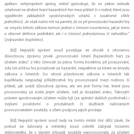
aplikaci veřejnoprávní úpravy, neboť způsobuje, že se zákon nebude
vztahovat na drobné hraní hazardních her mezi přáteli či v rodině, které jsou
vyjádřením základních společenských vztahů v soukromé sféře
jednotlivců. Je však nutno mít na paměti, že se při provozování hazardní hry
ve smyslu tohoto zákona nemusí jednat o činnost soustavnou, jak je tomu
u obecné definice podnikání, ale i o činnost jednorázovou či nahodilou
.”
(zvýraznění doplněno).
[62] Nejvyšší správní soud považuje ve shodě s citovanou
důvodovou zprávou prvek „provozování loterií (hazardních her) za
účelem zisku“ z této činnosti za jistou formu korektivu při posuzování,
zda lze určitou hru považovat za hazardní, respektive za loterii ve smyslu
zákona o loteriích. Do věcné působnosti zákona o loteriích tak
kupříkladu nespadají příležitostné hry provozované mezi rodinou či
přáteli, jak uvádí důvodová zpráva, ale ani jiné formy her, které jsou
provozovány za zcela jiným účelem, než je dosažení zisku. Takovým
právem aprobovaným účelem může být (za splnění dalších podmínek) i
zvýšení povědomí o produktech či službách nabízených
provozovatelem soutěže, s cílem podpory jejich prodeje.
[63] Nejvyšší správní soud tedy na tomto místě činí dílčí závěr, že
pokud se žalovaný a městský soud odmítli zabývat tvrzením
stěžovatelky, že v daném případě soutěže neprovozovala za účelem