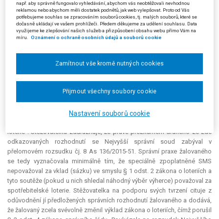
např. aby správně fungovalo vyhledávání, abychom vás neobtěžovali nevhodnou
„
sázejícím dobrovolně určeného nevratného plnění, které bude
reklamou nebo abychom měli dostatek podnětů, jak web vylepšovat. Proto od Vás
porovnáváno s výsledkem hazardní hry
.“ Stěžovatelka je přesvědčena, že
potřebujeme souhlas se zpracováním souborů cookies, tj. malých souborů, které se
dočasně ukládají ve vašem prohlížeči. Předem děkujeme za udělení souhlasu. Data
pokud je podmínkou ve hře vklad, který nemá povahu sázky, nelze hru
využijeme ke zlepšování našich služeb a přizpůsobení obsahu webu přímo Vám na
vůbec hodnotit jako loterii. Přesně takovým vkladem přitom byly soutěžní
míru.
Oznámení o ochraně osobních údajů a souborů cookie
SMS v posuzované věci.
Stěžovatelka dále trvá na tom, že žalovaný se odchýlil od ustálené
Zamítnout vše kromě nutných cookies
správní praxe. Na podporu svého tvrzení doložila již v řízení před
městským soudem rozhodnutí žalovaného a ke kasační stížnosti
Přijmout všechny soubory cookie
přikládá dále také rozhodnutí žalovaného ze dne 23. 7. 2013. Z těchto
rozhodnutí je zřejmé, že žalovaný systematicky posuzoval soutěže, které
byly obdobné jako soutěže pořádané stěžovatelkou, za spotřebitelské
Nastavení souborů cookie
loterie podle § 1 odst. 5 zákona o loteriích, nikoliv jako tzv. „velké
loterie“. Stěžovatelka zdůrazňuje, že právě přezkumem druhého ze zde
odkazovaných rozhodnutí se Nejvyšší správní soud zabýval v
přelomovém rozsudku čj. 8 As 136/2015-51. Správní praxe žalovaného
se tedy vyznačovala minimálně tím, že speciálně zpoplatněné SMS
nepovažoval za vklad (sázku) ve smyslu § 1 odst. 2 zákona o loteriích a
tyto soutěže (pokud u nich shledal náhodný výběr výherce) považoval za
spotřebitelské loterie. Stěžovatelka na podporu svých tvrzení cituje z
odůvodnění jí předložených správních rozhodnutí žalovaného a dodává,
že žalovaný zcela svévolně změnil výklad zákona o loteriích, čímž porušil