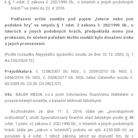
k § 1 odst. 2 zákona č. 202/1990 Sb., o loteriích a jiných podobných
1)
hrách
ve znění do 22. 4. 2016
Podřazení určité soutěže pod pojem „loterie nebo jiné
podobné hry“ ve smyslu § 1 odst. 2 zákona č. 202/1990 Sb., o
loteriích a jiných podobných hrách, předpokládá mimo jiné
prokázání, že účelem pořádání těchto soutěží bylo dosažení zisku
z jejich provozování.
(Podle rozsudku Nejvyššího správního soudu ze dne 10. 12. 2020, čj. 1
As 255/2020-72)
Prejudikatura:
č. 1258/2007 Sb. NSS., č. 2059/2010 Sb. NSS, č.
3444/2016 Sb. NSS, č. 3528/2017 Sb. NSS; nález Ústavního soudu č.
63/2009 Sb. ÚS (III. ÚS 2822/07).
Věc:
BAUER MEDIA v.o.s proti Odvolacímu finančnímu ředitelství o
povaze loterijní soutěže, o kasační stížnosti žalobkyně.
Rozhodnutím ze dne 11. 2. 2016 (dále jen „prvostupňové
rozhodnutí“), uložil Specializovaný finanční úřad žalobkyni podle § 48
odst. 1 písm. c) zákona č. 202/1990 Sb., o loteriích a jiných podobných
hrách (dále jen „zákon o loteriích“) pokutu ve výši 4.250.000 Kč za
porušení § 4 odst. 1 téhož zákona, jehož se dopustil tím, že v