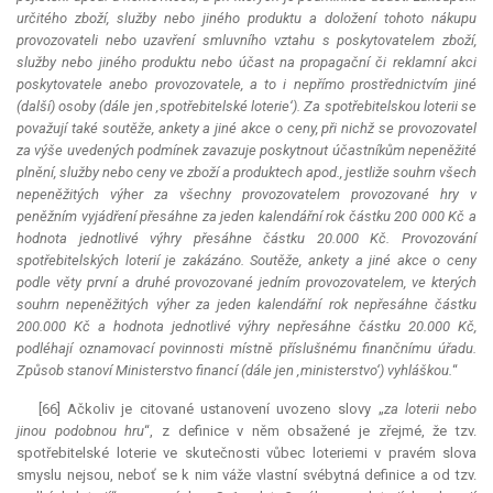
určitého zboží, služby nebo jiného produktu a doložení tohoto nákupu
provozovateli nebo uzavření smluvního vztahu s poskytovatelem zboží,
služby nebo jiného produktu nebo účast na propagační či reklamní akci
poskytovatele anebo provozovatele, a to i nepřímo prostřednictvím jiné
(další) osoby (dále jen ‚spotřebitelské loterie‘). Za spotřebitelskou loterii se
považují také soutěže, ankety a jiné akce o ceny, při nichž se provozovatel
za výše uvedených podmínek zavazuje poskytnout účastníkům nepeněžité
plnění, služby nebo ceny ve zboží a produktech apod., jestliže souhrn všech
nepeněžitých výher za všechny provozovatelem provozované hry v
peněžním vyjádření přesáhne za jeden kalendářní rok částku 200 000 Kč a
hodnota jednotlivé výhry přesáhne částku 20.000 Kč. Provozování
spotřebitelských loterií je zakázáno. Soutěže, ankety a jiné akce o ceny
podle věty první a druhé provozované jedním provozovatelem, ve kterých
souhrn nepeněžitých výher za jeden kalendářní rok nepřesáhne částku
200.000 Kč a hodnota jednotlivé výhry nepřesáhne částku 20.000 Kč,
podléhají oznamovací povinnosti místně příslušnému finančnímu úřadu.
Způsob stanoví Ministerstvo financí (dále jen ‚ministerstvo‘) vyhláškou.
“
[66] Ačkoliv je citované ustanovení uvozeno slovy „
za loterii nebo
jinou podobnou hru
“, z definice v něm obsažené je zřejmé, že tzv.
spotřebitelské loterie ve skutečnosti vůbec loteriemi v pravém slova
smyslu nejsou, neboť se k nim váže vlastní svébytná definice a od tzv.