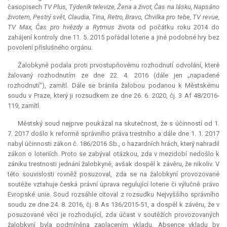
časopisech
TV Plus, Týdeník televize, Žena a život, Čas na lásku, Napsáno
životem, Pestrý svět, Claudia, Tina, Retro, Bravo, Chvilka pro tebe, TV revue,
TV Max, Čas pro hvězdy a Rytmus života
od počátku roku 2014 do
zahájení kontroly dne 11. 5. 2015 pořádal loterie a jiné podobné hry bez
povolení příslušného orgánu.
Žalobkyně podala proti prvostupňovému rozhodnutí odvolání, které
žalovaný rozhodnutím ze dne 22. 4. 2016 (dále jen „napadené
rozhodnutí“), zamítl. Dále se bránila žalobou podanou k Městskému
soudu v Praze, který ji rozsudkem ze dne 26. 6. 2020, čj. 3 Af 48/2016-
119, zamítl.
Městský soud nejprve poukázal na skutečnost, že s účinností od 1.
7. 2017 došlo k reformě správního práva trestního a dále dne 1. 1. 2017
nabyl účinnosti zákon č. 186/2016 Sb., o hazardních hrách, který nahradil
zákon o loteriích. Proto se zabýval otázkou, zda v mezidobí nedošlo k
zániku trestnosti jednání žalobkyně, avšak dospěl k závěru, že nikoliv. V
této souvislosti rovněž posuzoval, zda se na žalobkyní provozované
soutěže vztahuje česká právní úprava regulující loterie či výlučně právo
Evropské unie. Soud rozsáhle citoval z rozsudku Nejvyššího správního
soudu ze dne 24. 8. 2016, čj. 8 As 136/2015-51, a dospěl k závěru, že v
posuzované věci je rozhodující, zda účast v soutěžích provozovaných
žalobkyní byla podmíněna zaplacením vkladu. Absence vkladu by