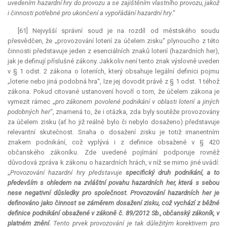
uvedením hazardní hry do provozu a se zajištěním vlastního provozu, jakož
i činnosti potřebné pro ukončení a vypořádání hazardní hry
.“
[61] Nejvyšší správní soud je na rozdíl od městského soudu
přesvědčen, že „provozování loterií za účelem zisku“ plynoucího z této
činnosti představuje jeden z esenciálních znaků loterií (hazardních her),
jak je definují příslušné zákony. Jakkoliv není tento znak výslovně uveden
v § 1 odst. 2 zákona o loteriích, který obsahuje legální definici pojmu
„loterie nebo jiná podobná hra“, lze jej dovodit právě z § 1 odst. 1 téhož
zákona. Pokud citované ustanovení hovoří o tom, že účelem zákona je
vymezit rámec „
pro zákonem povolené podnikání v oblasti loterií a jiných
podobných her
“, znamená to, že i otázka, zda byly soutěže provozovány
za účelem zisku (ať ho již reálně bylo či nebylo dosaženo) představuje
relevantní
skutečnost. Snaha o dosažení zisku je totiž imanentním
znakem podnikání, což vyplývá i z definice obsažené v § 420
občanského zákoníku. Zde uvedené pojímání podporuje rovněž
důvodová zpráva k zákonu o hazardních hrách, v níž se mimo jiné uvádí:
„
Provozování hazardní hry představuje
specifický druh podnikání, a to
především s ohledem na zvláštní povahu hazardních her, která s sebou
nese negativní důsledky pro společnost. Provozování hazardních her je
definováno jako činnost se záměrem dosažení zisku, což vychází z běžné
definice podnikání obsažené v zákoně č. 89/2012 Sb., občanský zákoník, v
platném znění.
Tento prvek provozování je tak důležitým korektivem pro