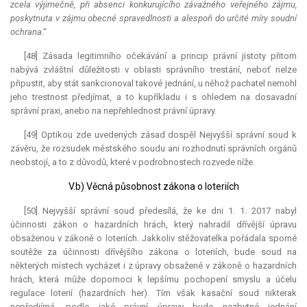
zcela výjimečně, při absenci konkurujícího závažného veřejného zájmu,
poskytnuta v zájmu obecné spravedlnosti a alespoň do určité míry soudní
ochrana
.“
[48] Zásada legitimního očekávání a princip právní jistoty přitom
nabývá zvláštní důležitosti v oblasti správního trestání, neboť nelze
připustit, aby stát sankcionoval takové jednání, u něhož pachatel nemohl
jeho trestnost předjímat, a to kupříkladu i s ohledem na dosavadní
správní praxi, anebo na nepřehlednost právní úpravy.
[49] Optikou zde uvedených zásad dospěl Nejvyšší správní soud k
závěru, že rozsudek městského soudu ani rozhodnutí správních orgánů
neobstojí, a to z důvodů, které v podrobnostech rozvede níže.
V.b) Věcná působnost zákona o loteriích
[50] Nejvyšší správní soud předesílá, že ke dni 1. 1. 2017 nabyl
účinnosti zákon o hazardních hrách, který nahradil dřívější úpravu
obsaženou v zákoně o loteriích. Jakkoliv stěžovatelka pořádala sporné
soutěže za účinnosti dřívějšího zákona o loteriích, bude soud na
některých místech vycházet i z úpravy obsažené v zákoně o hazardních
hrách, která může dopomoci k lepšímu pochopení smyslu a účelu
regulace loterií (hazardních her). Tím však kasační soud nikterak
nepředjímá, podle jaké právní úpravy bude nezbytné jednání