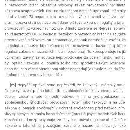
o hazardních hrách obsahuje výslovný zákaz provozování her tímto
zákonem neupravených. Na tuto skutečnost ostatně upozornil i městský
soud v bodě 73 napadeného rozsudku, avšak dovodil z ní, že nová
právní úprava staví soutěže pořádané stěžovatelkou do ilegality a jejich
provozování již vůbec neumožňuje. S tímto závěrem se Nejvyšší správní
soud neztotožňuje. Skutečnost, že zákon o hazardních hrách na soutěže
provozované stěžovatelkou nepamatuje, naopak nasvědčuje závěru, že
se jedná o soutěže, které vůbec nelze považovat za hazardní, tj. které
regulaci zákona o hazardních hrách nepodléhají. To koresponduje i s již
učiněnými závěry, že soutěže neprovozované za účelem zisku mohou
být optikou zákona o loteriích toliko tzv. spotřebitelskými loteriemi,
nebo do jeho věcné působnosti vůbec nespadají (v závislosti na dalších
okolnostech provozování soutěží).
[69] Nejvyšší správní soud nepřehlédl, že žalovaný i městský soud
široké vymezení pojmu loterie (bez zohlednění kritéria „provozování za
účelem zisku“ z této činnosti) odůvodnili mimo jiné poukazem na
společenskou škodlivost provozování loterií jako takových a na účel
zákona o loteriích spočívající v ochraně společnosti před nežádoucími
vlivy spojenými s hraním hazardních her (loterií či jiných podobných her).
Kasační soud nezpochybňuje, že smyslem právní regulace obsažené v
zákoně o loteriích či pozdějším zákoně o hazardních hrách je také