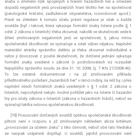
snaha o zmírnění rizik spojených s hraním hazardních her a omezení
dopadů negativních jevů provázejících hraní těchto her na společnost
(patologické hráčství, zadluženost obyvatelstva, rozvodovost apod.).
Právě se zřetelem k tomuto účelu právní regulace je však u každé
soutěže (byť i takové, která vykazuje formální znaky loterie podle § 1
odst. 2 zákona o loteriích) třeba zkoumat, nakolik ve skutečnosti vede k
šíření zmiňovaných negativních jevů ve společnosti, tj. jakou mírou
společenské škodlivosti se vyznačuje a zdali vůbec nějakou. Naplnění
materiální stránky správního deliktu je třeba zkoumat individuálně a
nelze ji dovozovat z pouhé skutečnosti, že dotčené jednání vykazuje
formální znaky uvedené v zákoně (v podrobnostech viz rozsudek
Nejvyššího správního soudu ze dne 31. 10. 2008, čj. 7 Afs 27/2008-46).
To lze ostatně dokumentovat i na již zmiňovaném příkladu
příležitostného pořádaní „hazardních her“ v rámci rodiny, na něž by, i přes
naplnění všech formálních znaků uvedených v § 1 odst. 2 zákona o
loteriích, nepochybně nebylo možné pohlížet jako na loterie či hazardní
hry pro účely zákona o loteriích (zákona o hazardních hrách), neboť se
vyznačují takřka nulovou společenskou škodlivostí.
[70] Posuzování dotčených soutěží optikou společenské škodlivosti
přitom není v rozporu s již zmiňovaným náhledem skrze kritérium
„provozování za účelem zisku“ z této činnosti, neboť obě tato hlediska
se naopak vzájemně doplňují. U soutěží, jejichž provozování není