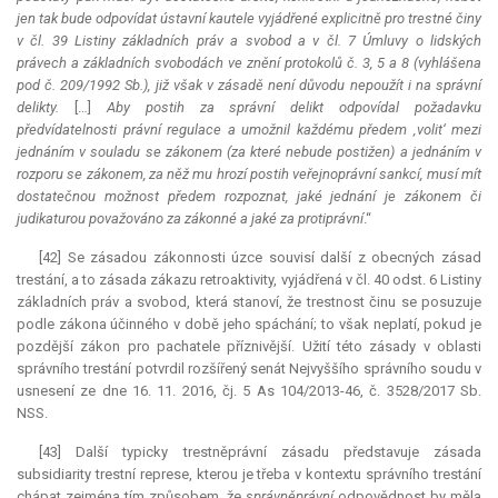
jen tak bude odpovídat ústavní kautele vyjádřené explicitně pro trestné činy
v čl. 39 Listiny základních práv a svobod a v čl. 7 Úmluvy o lidských
právech a základních svobodách ve znění protokolů č. 3, 5 a 8 (vyhlášena
pod č. 209/1992 Sb.), již však v zásadě není důvodu nepoužít i na správní
delikty.
[…]
Aby postih za správní delikt odpovídal požadavku
předvídatelnosti právní regulace a umožnil každému předem ‚volit‘ mezi
jednáním v souladu se zákonem (za které nebude postižen) a jednáním v
rozporu se zákonem, za něž mu hrozí postih veřejnoprávní sankcí, musí mít
dostatečnou možnost předem rozpoznat, jaké jednání je zákonem či
judikaturou považováno za zákonné a jaké za protiprávní
.“
[42] Se zásadou zákonnosti úzce souvisí další z obecných zásad
trestání, a to zásada zákazu retroaktivity, vyjádřená v čl. 40 odst. 6 Listiny
základních práv a svobod, která stanoví, že trestnost činu se posuzuje
podle zákona účinného v době jeho spáchání; to však neplatí, pokud je
pozdější zákon pro pachatele příznivější. Užití této zásady v oblasti
správního trestání potvrdil rozšířený senát Nejvyššího správního soudu v
usnesení ze dne 16. 11. 2016, čj. 5 As 104/2013-46, č. 3528/2017 Sb.
NSS.
[43] Další typicky trestněprávní zásadu představuje zásada
subsidiarity trestní represe, kterou je třeba v kontextu správního trestání
chápat zejména tím způsobem, že
správněprávní
odpovědnost by měla