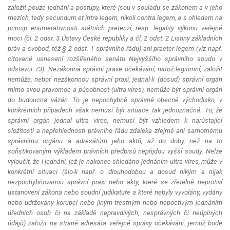
založit pouze jednání a postupy, které jsou v souladu se zákonem a v jeho
mezích, tedy
secundum et intra legem
, nikoli
contra legem
, a s ohledem na
princip enumerativnosti státních pretenzí, resp. legality výkonu veřejné
moci (čl. 2 odst. 3 Ústavy České republiky a čl. 2 odst. 2 Listiny základních
práv a svobod, též § 2 odst. 1 správního řádu) ani
praeter legem
(viz např.
citované usnesení rozšířeného senátu Nejvyššího správního soudu v
odstavci 73). Nezákonná správní praxe očekávání, natož legitimní, založit
nemůže, neboť nezákonnou správní praxí, jednal-li (dosud) správní orgán
mimo svou pravomoc a působnost (
ultra vires
), nemůže být správní orgán
do budoucna vázán. To je nepochybně správné obecné východisko, v
konkrétních případech však nemusí být situace tak jednoznačná. To, že
správní orgán jednal
ultra vires
, nemusí být vzhledem k narůstající
složitosti a nepřehlednosti právního řádu zdaleka zřejmé ani samotnému
správnímu orgánu a adresátům jeho aktů, až do doby, než na to
sofistikovaným výkladem právních předpisů nepřijdou vyšší soudy. Nelze
vyloučit, že i jednání, jež je nakonec shledáno jednáním
ultra vires
, může v
konkrétní situaci (šlo-li např. o dlouhodobou a dosud nikým a nijak
nezpochybňovanou správní praxi nebo akty, které se zřetelně neprotiví
ustanovení zákona nebo soudní judikatuře a které nebyly vyvolány, vydány
nebo udržovány korupcí nebo jiným trestným nebo nepoctivým jednáním
úředních osob či na základě nepravdivých, nesprávných či neúplných
údajů) založit na straně adresáta veřejné správy očekávání, jemuž bude