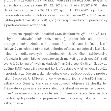
§ 2 odst. 4 zákona správního řádu. Poukázala na rozsudek Nejvyššího
správního soudu ze dne 13. 12. 2013, čj. 5 Afs 84/2012-40, nález
Ústavního soudu ze dne 26. 11. 2002, sp. zn. II. ÚS 296/01, a judikaturu
Evropského soudu pro lidská práva (rozsudek ze dne 12. 7. 2001 ve věci
Feldek proti Slovensku, č. 29032/95) zabývající se otázkou právní jistoty
a předvídatelnosti rozhodnutí.
Smyslem zpoplatnění soutěžní SMS částkou ve výši 9 Kč vč. DPH
nebylo dosahování jakéhokoliv zisku (tj. podnikání), ale podpora
prodeje určitého zboží, což je ostatně i rozlišovací kritérium, které
žalovaný v minulosti v rámci své rozhodovací praxe uplatňoval a které lze
nalézt v odkazovaných rozhodnutích žalovaného. Stěžovatelka
předložila finanční bilanci posuzovaných marketingových soutěží, z níž
vyplývá, že jen na přímých nákladech (finanční a věcné výhry, náklady za
zpětné SMS) vynaložila více, než kolik představovaly její výnosy. Soutěže
nepořádala za účelem zisku, ale jednalo se o způsob podpory prodeje
jejích časopisů. U křížovek o ceny se nadto jedná o tradiční nástroj
zábavy pro čtenáře, který se v časopisech objevuje již desítky let.
Stěžovatelka považuje za zcela
absurdní
stavět na roveň tzv. „velkých
loterií“ zábavné soutěže pro čtenáře či různé soutěže v televizních a
rozhlasových pořadech a je přesvědčena, že takový nebyl ani úmysl
zákonodárce.