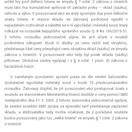
určité hry pod definici loterie ve smyslu § 1 odst. 2 zákona o loteriích
musí tato hra kumulativně splňovat tři základní prvky – vklad (sázku),
náhodu a výhru. V posuzované věci se staly spornými dva první definiční
znaky loterie. K otázce vkladu se žalovaný podrobně vyjádřil v
napadeném rozhodnutí a náležitě se s ní vypořádal i městský soud, který
odkázal na rozsudek Nejvyššího správního soudu čj. 8 As 136/2015-51.
Z tohoto rozsudku jednoznačně plyne, že je-li účast v soutěži
podmíněna nákupem zboží či služby za cenu vyšší než obvyklou,
představuje část ceny převyšující cenu obvyklou vklad (sázku) ve smyslu
zákona o loteriích. V posuzované věci tedy byl prvek vkladu (sázky)
přítomen. Obdobné závěry vyplývají i z § 4 odst. 1 písm. d) zákona o
hazardních hrách.
S namítaným porušením správní praxe se dle mínění žalovaného
dostatečně vypořádal městský soud v bodě 75 přezkoumávaného
rozsudku. Žalovaný doplnil, že při posuzování věci postupoval zcela v
souladu se stanoviskem Ministerstva financí
Soutěže o ceny pomocí SMS
zveřejněného dne 31. 3. 2005. Z tohoto stanoviska jednoznačně vyplývá,
že zaslání soutěžní SMS zprávy za speciální tarif představuje zaplacení
vkladu, a stěžovatelka tedy mohla očekávat, že jí pořádané soutěže
budou posuzovány jako tzv. „velké loterie“ ve smyslu § 1 odst. 2 zákona
o loteriích.