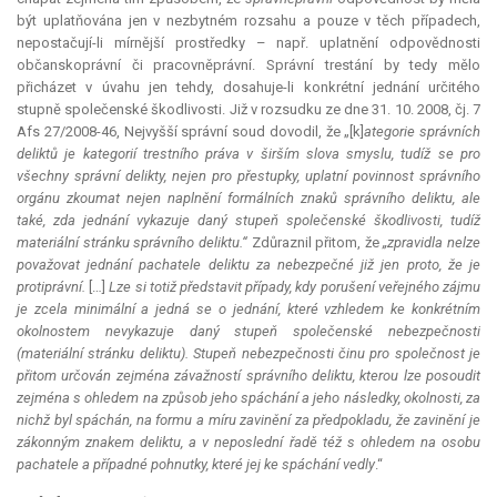
být uplatňována jen v nezbytném rozsahu a pouze v těch případech,
nepostačují-li mírnější prostředky – např. uplatnění odpovědnosti
občanskoprávní či pracovněprávní. Správní trestání by tedy mělo
přicházet v úvahu jen tehdy, dosahuje-li konkrétní jednání určitého
stupně společenské škodlivosti. Již v rozsudku ze dne 31. 10. 2008, čj. 7
Afs 27/2008-46, Nejvyšší správní soud dovodil, že „[k]
ategorie správních
deliktů je kategorií trestního práva v širším slova smyslu, tudíž se pro
všechny správní delikty, nejen pro přestupky, uplatní povinnost správního
orgánu zkoumat nejen naplnění formálních znaků správního deliktu, ale
také, zda jednání vykazuje daný stupeň společenské škodlivosti, tudíž
materiální stránku správního deliktu.“
Zdůraznil přitom, že
„zpravidla nelze
považovat jednání pachatele deliktu za nebezpečné již jen proto, že je
protiprávní.
[…]
Lze si totiž představit případy, kdy porušení veřejného zájmu
je zcela minimální a jedná se o jednání, které vzhledem ke konkrétním
okolnostem nevykazuje daný stupeň společenské nebezpečnosti
(materiální stránku deliktu). Stupeň nebezpečnosti činu pro společnost je
přitom určován zejména závažností správního deliktu, kterou lze posoudit
zejména s ohledem na způsob jeho spáchání a jeho následky, okolnosti, za
nichž byl spáchán, na formu a míru zavinění za předpokladu, že zavinění je
zákonným znakem deliktu, a v neposlední řadě též s ohledem na osobu
pachatele a případné pohnutky, které jej ke spáchání vedly
.“