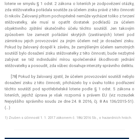
loterie ve smyslu § 1 odst. 2 zákona o loteriích je zodpovězení otázky,
zda stěžovatelka pořádala soutěže za účelem zisku právě z této činnosti
či nikoliv. Žalovaný přitom pochopitelně nemůže vycházet toliko z tvrzení
stěžovatelky, ale musí si opatřit dostatek podkladů za účelem
objektivního zjištění skutečného účelu těchto soutěží. Jen takovým
způsobem lze zamezit pořádání skrytých (zastíraných) loterií pod
záminkou jejich provozování za jiným účelem než je dosažení zisku.
Pokud by žalovaný dospěl k závěru, že zamýšleným účelem samotných
soutěží bylo dosažení zisku stěžovatelky z této činnosti, bude nezbytné
zabývat se též individuální mírou společenské škodlivosti jednání
stěžovatelky a posoudit, zda vůbec dosahuje intenzity správního deliktu.
[78] Pokud by žalovaný zjistil, že účelem provozování soutěží nebylo
dosažení zisku z této činnosti, přicházelo by v úvahu toliko podřazení
těchto soutěží pod spotřebitelské loterie podle § 1 odst. 5 zákona o
loteriích, jejichž úprava je však rozporná s právem EU (viz rozsudek
Nejvyššího správního soudu ze dne 24. 8. 2016, čj. 8 As 136/2015-51).
(…)
1) Zrušen s účinností 1. 1. 2017 zákonem č. 186/2016 Sb., o hazardních hrách.