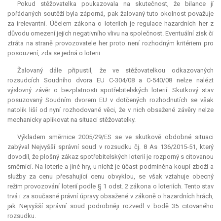
Pokud stěžovatelka poukazovala na skutečnost, že bilance jí
pořádaných soutěží byla záporná, pak žalovaný tuto okolnost považuje
za irelevantní. Účelem zákona o loteriích je regulace hazardních her z
důvodu omezení jejich negativního vlivu na společnost. Eventuální zisk či
ztráta na straně provozovatele her proto není rozhodným kritériem pro
posouzení, zda se jedná o loterii.
Žalovaný dále připustil, že ve stěžovatelkou odkazovaných
rozsudcích Soudního dvora EU C-304/08 a C-540/08 nelze nalézt
výslovný závěr o bezplatnosti spotřebitelských loterií. Skutkový stav
posuzovaný Soudním dvorem EU v dotčených rozhodnutích se však
natolik liší od nyní rozhodované věci, že v nich obsažené závěry nelze
mechanicky aplikovat na situaci stěžovatelky.
Výkladem směrnice 2005/29/ES se ve skutkově obdobné situaci
zabýval Nejvyšší správní soud v rozsudku čj. 8 As 136/2015-51, který
dovodil, že plošný zákaz spotřebitelských loterií je rozporný s citovanou
směrnicí. Na loterie a jiné hry, u nichž je účast podmíněna koupí zboží a
služby za cenu přesahující cenu obvyklou, se však vztahuje obecný
režim provozování loterií podle § 1 odst. 2 zákona o loteriích. Tento stav
trvá i za současné právní úpravy obsažené v zákoně o hazardních hrách,
jak Nejvyšší správní soud podrobněji rozvedl v bodě 35 citovaného
rozsudku.