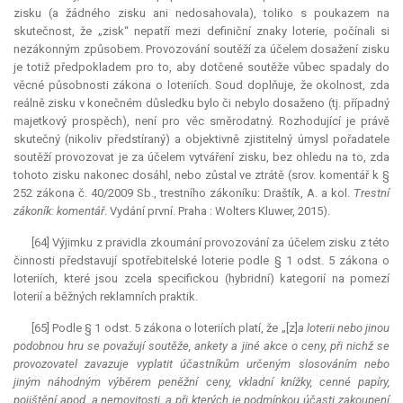
zisku (a žádného zisku ani nedosahovala), toliko s poukazem na
skutečnost, že „zisk“ nepatří mezi definiční znaky loterie, počínali si
nezákonným způsobem. Provozování soutěží za účelem dosažení zisku
je totiž předpokladem pro to, aby dotčené soutěže vůbec spadaly do
věcné působnosti zákona o loteriích. Soud doplňuje, že okolnost, zda
reálně zisku v konečném důsledku bylo či nebylo dosaženo (tj. případný
majetkový prospěch), není pro věc směrodatný. Rozhodující je právě
skutečný (nikoliv předstíraný) a objektivně zjistitelný úmysl pořadatele
soutěží provozovat je za účelem vytváření zisku, bez ohledu na to, zda
tohoto zisku nakonec dosáhl, nebo zůstal ve ztrátě (srov. komentář k §
252 zákona č. 40/2009 Sb., trestního zákoníku: Draštík, A. a kol.
Trestní
zákoník: komentář
. Vydání první. Praha : Wolters Kluwer, 2015).
[64] Výjimku z pravidla zkoumání provozování za účelem zisku z této
činnosti představují spotřebitelské loterie podle § 1 odst. 5 zákona o
loteriích, které jsou zcela specifickou (hybridní) kategorií na pomezí
loterií a běžných reklamních praktik.
[65] Podle § 1 odst. 5 zákona o loteriích platí, že „[z]
a loterii nebo jinou
podobnou hru se považují soutěže, ankety a jiné akce o ceny, při nichž se
provozovatel zavazuje vyplatit účastníkům určeným slosováním nebo
jiným náhodným výběrem peněžní ceny, vkladní knížky, cenné papíry,
pojištění apod. a nemovitosti, a při kterých je podmínkou účasti zakoupení