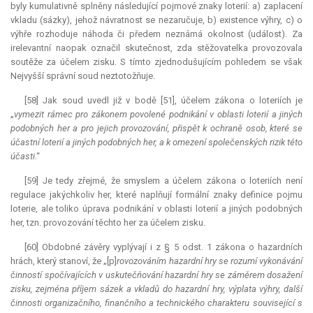
byly kumulativně splněny následující pojmové znaky loterií: a) zaplacení
vkladu (sázky), jehož návratnost se nezaručuje, b) existence výhry, c) o
výhře rozhoduje náhoda či předem neznámá okolnost (událost). Za
irelevantní naopak označil skutečnost, zda stěžovatelka provozovala
soutěže za účelem zisku. S tímto zjednodušujícím pohledem se však
Nejvyšší správní soud neztotožňuje.
[58] Jak soud uvedl již v bodě [51], účelem zákona o loteriích je
„
vymezit rámec pro zákonem povolené podnikání v oblasti loterií a jiných
podobných her a pro jejich provozování, přispět k ochraně osob, které se
účastní loterií a jiných podobných her, a k omezení společenských rizik této
účasti
.“
[59] Je tedy zřejmé, že smyslem a účelem zákona o loteriích není
regulace jakýchkoliv her, které naplňují formální znaky definice pojmu
loterie, ale toliko úprava podnikání v oblasti loterií a jiných podobných
her, tzn. provozování těchto her za účelem zisku.
[60] Obdobné závěry vyplývají i z § 5 odst. 1 zákona o hazardních
hrách, který stanoví, že „[p]
rovozováním hazardní hry se rozumí vykonávání
činností spočívajících v uskutečňování hazardní hry se záměrem dosažení
zisku, zejména příjem sázek a vkladů do hazardní hry, výplata výhry, další
činnosti organizačního, finančního a technického charakteru související s