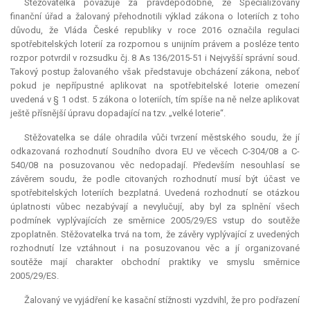
Stěžovatelka považuje za pravděpodobné, že Specializovaný
finanční úřad a žalovaný přehodnotili výklad zákona o loteriích z toho
důvodu, že Vláda České republiky v roce 2016 označila regulaci
spotřebitelských loterií za rozpornou s unijním právem a posléze tento
rozpor potvrdil v rozsudku čj. 8 As 136/2015-51 i Nejvyšší správní soud.
Takový postup žalovaného však představuje obcházení zákona, neboť
pokud je nepřípustné aplikovat na spotřebitelské loterie omezení
uvedená v § 1 odst. 5 zákona o loteriích, tím spíše na ně nelze aplikovat
ještě přísnější úpravu dopadající na tzv. „velké loterie“.
Stěžovatelka se dále ohradila vůči tvrzení městského soudu, že jí
odkazovaná rozhodnutí Soudního dvora EU ve věcech C-304/08 a C-
540/08 na posuzovanou věc nedopadají. Především nesouhlasí se
závěrem soudu, že podle citovaných rozhodnutí musí být účast ve
spotřebitelských loteriích bezplatná. Uvedená rozhodnutí se otázkou
úplatnosti vůbec nezabývají a nevylučují, aby byl za splnění všech
podmínek vyplývajících ze směrnice 2005/29/ES vstup do soutěže
zpoplatněn. Stěžovatelka trvá na tom, že závěry vyplývající z uvedených
rozhodnutí lze vztáhnout i na posuzovanou věc a jí organizované
soutěže mají charakter obchodní praktiky ve smyslu směrnice
2005/29/ES.
Žalovaný ve vyjádření ke kasační stížnosti vyzdvihl, že pro podřazení