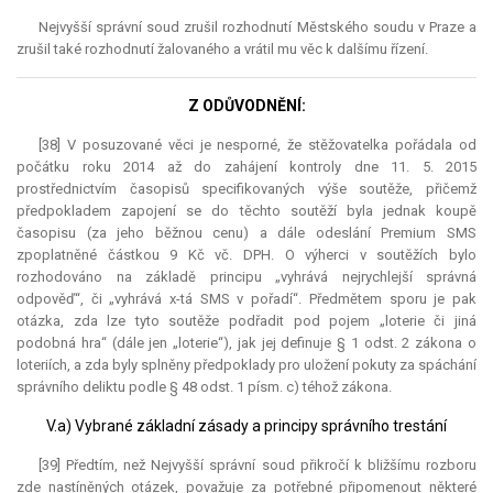
Nejvyšší správní soud zrušil rozhodnutí Městského soudu v Praze a
zrušil také rozhodnutí žalovaného a vrátil mu věc k dalšímu řízení.
Z ODŮVODNĚNÍ:
[38] V posuzované věci je nesporné, že stěžovatelka pořádala od
počátku roku 2014 až do zahájení kontroly dne 11. 5. 2015
prostřednictvím časopisů specifikovaných výše soutěže, přičemž
předpokladem zapojení se do těchto soutěží byla jednak koupě
časopisu (za jeho běžnou cenu) a dále odeslání Premium SMS
zpoplatněné částkou 9 Kč vč. DPH. O výherci v soutěžích bylo
rozhodováno na základě principu „vyhrává nejrychlejší správná
odpověď“, či „vyhrává x-tá SMS v pořadí“. Předmětem sporu je pak
otázka, zda lze tyto soutěže podřadit pod pojem „loterie či jiná
podobná hra“ (dále jen „loterie“), jak jej definuje § 1 odst. 2 zákona o
loteriích, a zda byly splněny předpoklady pro uložení pokuty za spáchání
správního deliktu podle § 48 odst. 1 písm. c) téhož zákona.
V.a) Vybrané základní zásady a principy správního trestání
[39] Předtím, než Nejvyšší správní soud přikročí k bližšímu rozboru
zde nastíněných otázek, považuje za potřebné připomenout některé