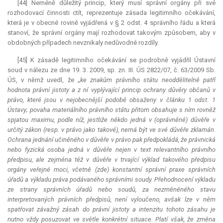
[44] Neméně důležitý princip, který musí správní orgány při své
rozhodovací činnosti ctít, reprezentuje zásada legitimního očekávání,
která je v obecné rovině vyjádřená v § 2 odst. 4 správního řádu a která
stanoví, že správní orgány mají rozhodovat takovým způsobem, aby v
obdobných případech nevznikaly nedůvodné rozdíly.
[45] K zásadě legitimního očekávání se podrobně vyjádřil Ústavní
soud v nálezu ze dne 19. 3. 2009, sp. zn. III. ÚS 2822/07, č. 63/2009 Sb.
ÚS, v němž uvedl, že „
ke znakům právního státu neoddělitelně patří
hodnota právní jistoty a z ní vyplývající princip ochrany důvěry občanů v
právo, které jsou v nejobecnější podobě obsaženy v článku 1 odst. 1
Ústavy; povaha materiálního právního státu přitom obsahuje s ním rovněž
spjatou maximu, podle níž, jestliže někdo jedná v (oprávněné) důvěře v
určitý zákon (resp. v právo jako takové), nemá být ve své důvěře zklamán.
Ochrana jednání učiněného v důvěře v právo pak předpokládá, že právnická
nebo fyzická osoba jedná v důvěře nejen v text relevantního právního
předpisu, ale zejména též v důvěře v trvající výklad takového předpisu
orgány veřejné moci, včetně (zde) konstantní správní praxe správních
úřadů a výkladu práva podávaného správními soudy. Přehodnocení výkladu
ze strany správních úřadů nebo soudů, za nezměněného stavu
interpretovaných právních předpisů, není vyloučeno, avšak lze v něm
spatřovat závažný zásah do právní jistoty a intenzitu tohoto zásahu je
nutno vždy posuzovat ve světle konkrétní situace. Platí však, že změna