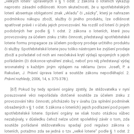
„velkých loterií“ upravených v § 1 odst. 2 zákona o loteriích vykazují
naprosto zásadní odlišnosti. Krom skutečnosti, že u spotřebitelských
loterií absentuje
obligatorní
znak „vkladu“ či „sázky“, který je nahrazen
podmínkou nákupu zboží, služby či jiného produktu, lze odlišnost
spatřovat právě i v účelu jejich provozování. Na rozdíl od loterií či jiných
podobných her podle § 1 odst. 2 zákona o loteriích, které jsou
provozovány za účelem zisku z této činnosti, představují spotřebitelské
loterie formu propagace za účelem podpory prodeje určitého produktu
či služby. Spotřebitelské loterie jsou toliko nástrojem ke zvýšení prodeje
zboží a pořadatel od nich ani neočekává krytí výdajů spojených s jejich
pořádáním (či dokonce vytváření zisku), neboť pro něj představují výdaj
srovnatelný s každým jiným výdajem na reklamu (srov. Josefi, P. a
Rakušan, J. Právní úprava loterií a soutěže zákonu nepodléhající. 2.
Právní rozhledy
, 2006, 14, s. 375-378.).
[67] Pokud by tedy správní orgány zjistily, že stěžovatelka v nyní
posuzované věci nepořádala dotčené soutěže za účelem zisku z
provozování této činnosti, přicházelo by v úvahu (za splnění podmínek
obsažených v § 1 odst. 5 zákona o loteriích) jejich podřazení pod pojem
spotřebitelské loterie. Správní orgány se však touto otázkou vůbec
nezabývaly, v důsledku čehož nelze učinit spolehlivý závěr o tom, zda
soutěže pořádané stěžovatelkou spadají pod regulaci zákona o
loteriích, potažmo zda se jedná o tzv. „velké loterie“ podle § 1 odst. 2