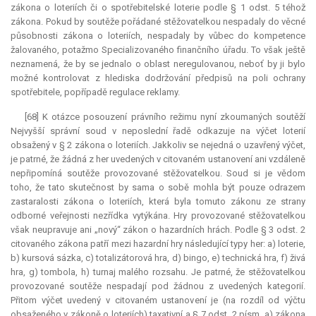
zákona o loteriích či o spotřebitelské loterie podle § 1 odst. 5 téhož
zákona. Pokud by soutěže pořádané stěžovatelkou nespadaly do věcné
působnosti zákona o loteriích, nespadaly by vůbec do
kompetence
žalovaného, potažmo Specializovaného finančního úřadu. To však ještě
neznamená, že by se jednalo o oblast neregulovanou, neboť by ji bylo
možné kontrolovat z hlediska dodržování předpisů na poli ochrany
spotřebitele, popřípadě regulace reklamy.
[68] K otázce posouzení právního režimu nyní zkoumaných soutěží
Nejvyšší správní soud v neposlední řadě odkazuje na výčet loterií
obsažený v § 2 zákona o loteriích. Jakkoliv se nejedná o uzavřený výčet,
je patrné, že žádná z her uvedených v citovaném ustanovení ani vzdáleně
nepřipomíná soutěže provozované stěžovatelkou. Soud si je vědom
toho, že tato skutečnost by sama o sobě mohla být pouze odrazem
zastaralosti zákona o loteriích, která byla tomuto zákonu ze strany
odborné veřejnosti nezřídka vytýkána. Hry provozované stěžovatelkou
však neupravuje ani „nový“ zákon o hazardních hrách. Podle § 3 odst. 2
citovaného zákona patří mezi hazardní hry následující typy her: a) loterie,
b) kursová sázka, c) totalizátorová hra, d) bingo, e) technická hra, f) živá
hra, g) tombola, h) turnaj malého rozsahu. Je patrné, že stěžovatelkou
provozované soutěže nespadají pod žádnou z uvedených kategorií.
Přitom výčet uvedený v citovaném ustanovení je (na rozdíl od výčtu
obsaženého v zákoně o loteriích)
taxativní
a § 7 odst. 2 písm. a) zákona