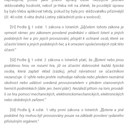
stěžovatelky hodnotit, neboť je třeba mít na zřeteli, že pozdější úpravu
by bylo třeba aplikovat tehdy, pokud by byla pro stěžovatelku příznivější
(čl. 40 odst. 6 věta druhá Listiny základních práv a svobod).
[51] Podle § 1 odst. 1 zákona o loteriích „[ú]
čelem tohoto zákona je
vymezit rámec pro zákonem povolené podnikání v oblasti loterií a jiných
podobných her a pro jejich provozování, přispět k ochraně osob, které se
účastní loterií a jiných podobných her, a k omezení společenských rizik této
účasti
.“
[52] Podle § 1 odst. 2 zákona o loteriích platí, že „[l]
oterií nebo jinou
podobnou hrou se rozumí hra, jíž se účastní dobrovolně každá fyzická
osoba, která zaplatí vklad (sázku), jehož návratnost se účastníkovi
nezaručuje. O výhře nebo prohře rozhoduje náhoda nebo předem neznámá
okolnost nebo událost uvedená provozovatelem v předem stanovených
herních podmínkách (dále jen ‚herní plán‘). Nezáleží přitom na tom, provádí-
li se hra pomocí mechanických, elektronickomechanických, elektronických
nebo obdobných zařízení.
“
[53] Podle § 4 odst. 1 věty první zákona o loteriích „[l]
oterie a jiné
podobné hry mohou být provozovány pouze na základě povolení vydaného
příslušným orgánem
.“