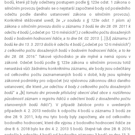
bodů, které již byly odečteny postupem podle § 123e odst. 1 zákona o
silničním provozu (jednalo se o nejstarší započtené body od posledního
odečtu podle daného ustanovení zákona o silničním provozu).
Konkrétně stěžovatel uvedl, že „
v souladu s § 123e odst. 1 písm. a)
zákona o silničním provozu došlo u záznamu 3 bodů ke dni 28. 09. 2011 k
odečtu 4 bodů (
„odečet po 12-ti měsících“
) z celkového počtu dosažených
bodů v bodovém hodnocení řidiče, a to dne 04. 02. 2013.
[…] [U]
záznamu 3
bodů ke dni 13. 3. 2013 došlo k odečtu 4 bodů (
„odečet po 12-ti měsících“
)
z celkového počtu dosažených bodů v bodovém hodnocení řidiče, a to ke
dni 28. 08. 2016
.“ Takové východisko je ale mylné a nemá oporu v
zákoně. Odečet bodů podle § 123e zákona o silničním provozu totiž
nenastává vůči žádnému konkrétnímu záznamu, ale body jsou odečítány
od celkového počtu zaznamenaných bodů v době, kdy jsou splněny
zákonné podmínky pro odpočet (viz výslovnou zákonnou dikci daného
ustanovení, dle které „
se odečtou 4 body z celkového počtu dosažených
bodů
“ a „[k]
tomuto dni provede příslušný obecní úřad obce s rozšířenou
působností záznam v registru řidičů o odečtení bodů z dosaženého počtu
stanovených bodů řidiči
“). V případě žalobce proto v uvedených
případech 4. 2. 2013 nedošlo k odpočtu 4 bodů u záznamu 3 bodů ze
dne 28. 9. 2011, kdy mu tyto body byly započteny, ale od celkového
bodového hodnocení, které dle výpisu z bodového hodnocení řidiče ze
dne 8. 6. 2018 bylo ke dni 4. 2. 2013 5 bodů. Stejně tak dne 28. 8. 2016
nedošlo k odpočtu 4 bodů od bodového záznamu 3 bodů ze dne 13. 3.