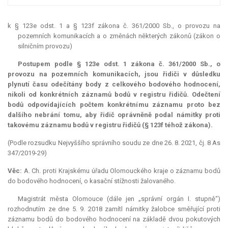
k § 123e odst. 1 a § 123f zákona č. 361/2000 Sb., o provozu na
pozemních komunikacích a o změnách některých zákonů (zákon o
silničním provozu)
Postupem podle § 123e odst. 1 zákona č. 361/2000 Sb., o
provozu na pozemních komunikacích, jsou řidiči v důsledku
plynutí času odečítány body z celkového bodového hodnocení,
nikoli od konkrétních záznamů bodů v registru řidičů. Odečtení
bodů odpovídajících počtem konkrétnímu záznamu proto bez
dalšího nebrání tomu, aby řidič oprávněně podal námitky proti
takovému záznamu bodů v registru řidičů (§ 123f téhož zákona).
(Podle rozsudku Nejvyššího správního soudu ze dne 26. 8. 2021, čj. 8 As
347/2019-29)
Věc:
A. Ch. proti Krajskému úřadu Olomouckého kraje o záznamu bodů
do bodového hodnocení, o kasační stížnosti žalovaného.
Magistrát města Olomouce (dále jen „správní orgán I. stupně“)
rozhodnutím ze dne 5. 9. 2018 zamítl námitky žalobce směřující proti
záznamu bodů do bodového hodnocení na základě dvou pokutových