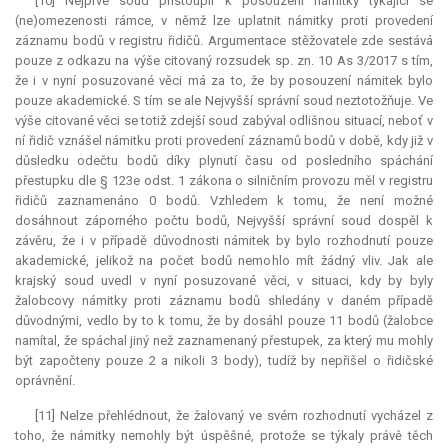
[10] Nejprve soud přistoupil k posouzení námitky týkající se
(ne)omezenosti rámce, v němž lze uplatnit námitky proti provedení
záznamu bodů v registru řidičů. Argumentace stěžovatele zde sestává
pouze z odkazu na výše citovaný rozsudek sp. zn. 10 As 3/2017 s tím,
že i v nyní posuzované věci má za to, že by posouzení námitek bylo
pouze akademické. S tím se ale Nejvyšší správní soud neztotožňuje. Ve
výše citované věci se totiž zdejší soud zabýval odlišnou situací, neboť v
ní řidič vznášel námitku proti provedení záznamů bodů v době, kdy již v
důsledku odečtu bodů díky plynutí času od posledního spáchání
přestupku dle § 123e odst. 1 zákona o silničním provozu měl v registru
řidičů zaznamenáno 0 bodů. Vzhledem k tomu, že není možné
dosáhnout záporného počtu bodů, Nejvyšší správní soud dospěl k
závěru, že i v případě důvodnosti námitek by bylo rozhodnutí pouze
akademické, jelikož na počet bodů nemohlo mít žádný vliv. Jak ale
krajský soud uvedl v nyní posuzované věci, v situaci, kdy by byly
žalobcovy námitky proti záznamu bodů shledány v daném případě
důvodnými, vedlo by to k tomu, že by dosáhl pouze 11 bodů (žalobce
namítal, že spáchal jiný než zaznamenaný přestupek, za který mu mohly
být započteny pouze 2 a nikoli 3 body), tudíž by nepřišel o řidičské
oprávnění.
[11] Nelze přehlédnout, že žalovaný ve svém rozhodnutí vycházel z
toho, že námitky nemohly být úspěšné, protože se týkaly právě těch