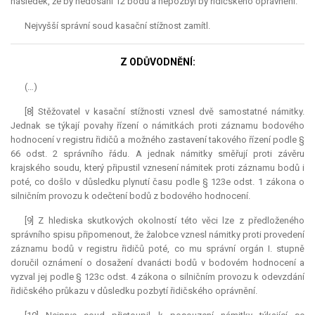
následek, že by nedosáhl 12 bodů a nepozbyl by řidičského oprávnění.
Nejvyšší správní soud kasační stížnost zamítl.
Z ODŮVODNĚNÍ:
(…)
[8] Stěžovatel v kasační stížnosti vznesl dvě samostatné námitky.
Jednak se týkají povahy řízení o námitkách proti záznamu bodového
hodnocení v registru řidičů a možného zastavení takového řízení podle §
66 odst. 2 správního řádu. A jednak námitky směřují proti závěru
krajského soudu, který připustil vznesení námitek proti záznamu bodů i
poté, co došlo v důsledku plynutí času podle § 123e odst. 1 zákona o
silničním provozu k odečtení bodů z bodového hodnocení.
[9] Z hlediska skutkových okolností této věci lze z předloženého
správního spisu připomenout, že žalobce vznesl námitky proti provedení
záznamu bodů v registru řidičů poté, co mu správní orgán I. stupně
doručil oznámení o dosažení dvanácti bodů v bodovém hodnocení a
vyzval jej podle § 123c odst. 4 zákona o silničním provozu k odevzdání
řidičského průkazu v důsledku pozbytí řidičského oprávnění.