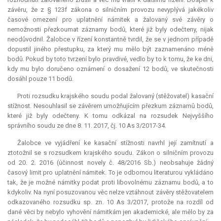
závěru, že z § 123f zákona o silničním provozu nevyplývá jakékoliv
časové omezení pro uplatnění námitek a žalovaný své závěry o
nemožnosti přezkoumat záznamy bodů, které již byly odečteny, nijak
neodůvodnil. Žalobce v řízení konstantně tvrdil, že se v jednom případě
dopustil jiného přestupku, za který mu mělo být zaznamenáno méně
bodů. Pokud by toto tvrzení bylo pravdivé, vedlo by to k tomu, že ke dni,
kdy mu bylo doručeno oznámení o dosažení 12 bodů, ve skutečnosti
dosáhl pouze 11 bodů.
Proti rozsudku krajského soudu podal žalovaný (stěžovatel) kasační
stížnost. Nesouhlasil se závěrem umožňujícím přezkum záznamů bodů,
které již byly odečteny. K tomu odkázal na rozsudek Nejvyššího
správního soudu ze dne 8. 11. 2017, čj. 10 As 3/2017-34.
Žalobce ve vyjádření ke kasační stížnosti navrhl její zamítnutí a
ztotožnil se s rozsudkem krajského soudu. Zákon o silničním provozu
od 20. 2. 2016 (účinnost novely č. 48/2016 Sb.) neobsahuje žádný
časový limit pro uplatnění námitek. To je odbornou literaturou vykládáno
tak, že je možné námitky podat proti libovolnému záznamu bodů, a to
kdykoliv. Na nyní posuzovanou věc nelze vztáhnout závěry stěžovatelem
odkazovaného rozsudku sp. zn. 10 As 3/2017, protože na rozdíl od
dané věci by nebylo vyhovění námitkám jen akademické, ale mělo by za