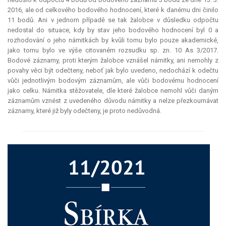
2016, ale od celkového bodového hodnocení, které k danému dni činilo
11 bodů. Ani v jednom případě se tak žalobce v důsledku odpočtu
nedostal do situace, kdy by stav jeho bodového hodnocení byl 0 a
rozhodování o jeho námitkách by kvůli tomu bylo pouze akademické,
jako tomu bylo ve výše citovaném rozsudku sp. zn. 10 As 3/2017.
Bodové záznamy, proti kterým žalobce vznášel námitky, ani nemohly z
povahy věci být odečteny, neboť jak bylo uvedeno, nedochází k odečtu
vůči jednotlivým bodovým záznamům, ale vůči bodovému hodnocení
jako celku. Námitka stěžovatele, dle které žalobce nemohl vůči daným
záznamům vznést z uvedeného důvodu námitky a nelze přezkoumávat
záznamy, které již byly odečteny, je proto nedůvodná.