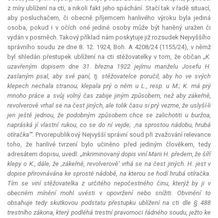
z míry ublížení na cti, a nikoli fakt jeho spáchání. Stačí tak v řadě situací,
aby posluchačem, či obecně příjemcem hanlivého výroku byla jediná
osoba, pokud i v očích oné jediné osoby může být haněný uražen či
vydán v posměch. Takový příklad nám poskytuje již rozsudek Nejvyššího
správního soudu ze dne 8. 12. 1924, Boh. A 4208/24 (1155/24), v němž
byl shledán přestupek ublížení na cti stěžovatelky v tom, že občan
„K.
uzavřeným dopisem dne 31. března 1922 jejímu manželu Josefu H.
zaslaným psal, aby své paní, tj. stěžovatelce poručil, aby ho ve svých
klepech nechala stranou; klepala prý o něm u L., resp. u M.; K. má prý
mnoho práce a svůj volný čas zabije jiným způsobem, než aby zákeřně,
revolverově vrhal se na čest jiných, ale tolik času si prý vezme, že uslyší-li
jen ještě jednou, že podobným způsobem chce se zalichotiti u buržoa,
napráská jí vlastní rukou, co se do ní vejde; ‚na sprostou nádobu, hrubá
otíračka‘“.
Prvorepublikový Nejvyšší správní soud při zvažování relevance
toho, že hanlivé tvrzení bylo učiněno před jediným člověkem, tedy
adresátem dopisu, uvedl:
„Inkriminovaný dopis viní Marii H. předem, že šíří
klepy o K., dále, že ‚zákeřně, revolverově‘ vrhá se na čest jiných. H. jest v
dopise přirovnávána ke sprosté nádobě, na kterou se hodí hrubá otíračka.
Tím se viní stěžovatelka z určitého nepočestného činu, kterýž by ji v
obecném mínění mohl uvésti v opovržení nebo snížiti. Obvinění to
obsahuje tedy skutkovou podstatu přestupku ublížení na cti dle § 488
trestního zákona, který podléhá trestní pravomoci řádného soudu, ježto ke