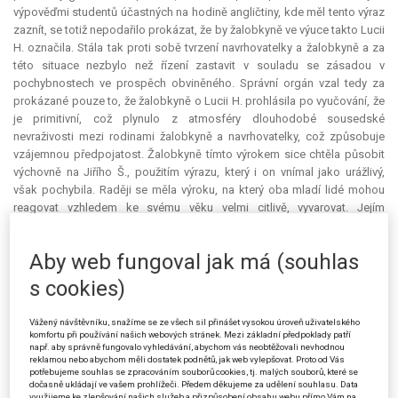
výpověďmi studentů účastných na hodině angličtiny, kde měl tento výraz
zaznít, se totiž nepodařilo prokázat, že by žalobkyně ve výuce takto Lucii
H. označila. Stála tak proti sobě tvrzení navrhovatelky a žalobkyně a za
této situace nezbylo než řízení zastavit v souladu se zásadou v
pochybnostech ve prospěch obviněného. Správní orgán vzal tedy za
prokázané pouze to, že žalobkyně o Lucii H. prohlásila po vyučování, že
je primitivní, což plynulo z atmosféry dlouhodobé sousedské
nevraživosti mezi rodinami žalobkyně a navrhovatelky, což způsobuje
vzájemnou předpojatost. Žalobkyně tímto výrokem sice chtěla působit
výchovně na Jiřího Š., použitím výrazu, který i on vnímal jako urážlivý,
však pochybila. Raději se měla výroku, na který oba mladí lidé mohou
reagovat vzhledem ke svému věku velmi citlivě, vyvarovat. Jejím
jednáním však nebyly naplněny všechny podmínky přestupku, tedy
objekt, objektivní stránka, subjekt a subjektivní stránka, když se
Aby web fungoval jak má (souhlas
nepodařilo prokázat, že došlo ke spáchání přestupku tak, jak je popsán
v návrhu, jejž se správní orgán musí držet. Žalobkyně se tak mohla
s cookies)
dopustit jedině jiné urážky na cti, když pronesla hanlivý výrok v
přítomnosti Jiřího Š., takový skutek však nebyl k projednání navržen.
Vážený návštěvníku, snažíme se ze všech sil přinášet vysokou úroveň uživatelského
komfortu při používání našich webových stránek. Mezi základní předpoklady patří
Proti tomuto rozhodnutí podala Petra D. odvolání, ve kterém zejména
např. aby správně fungovalo vyhledávání, abychom vás neobtěžovali nevhodnou
reklamou nebo abychom měli dostatek podnětů, jak web vylepšovat. Proto od Vás
vyjádřila nesouhlas se zastavením řízení, neboť žalobkyně se sama
potřebujeme souhlas se zpracováním souborů cookies, tj. malých souborů, které se
doznala k tomu, že se dopustila hanlivého výroku vůči její dceři. Tímto
dočasně ukládají ve vašem prohlížeči. Předem děkujeme za udělení souhlasu. Data
využijeme ke zlepšování našich služeb a přizpůsobení obsahu webu přímo Vám na