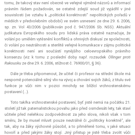
tomu, že takový stav není obecně ve veřejné výměně názorů a informací
právním řádem požadován, se ostatně zdejší soud již vyjádřil v jiné
souvislosti (ve vztahu k „politické korektnosti“ nepolitických pořadů v
médiích v předvolebním období) ve svém usnesení ze dne 29. 6. 2006,
sp. zn. Vol 43/2006 (publikován pod č. 947/2006 Sb. NSS). Aktuální
judikatura
Evropského soudu pro lidská práva ostatně naznačuje, že
volání po umělém vytěsnění konfliktů a ohnivých diskusí ze společnosti,
či volání po neutrálnosti a sterilitě veřejné komunikace v zájmu politické
korektnosti není ani součástí nynějšího celoevropského právního
konsenzu (viz k tomu z poslední doby např. rozsudek
Öllinger proti
Rakousku
ze dne 29. 6. 2006, stížnost č. 76900/01, § 36).
Dále je třeba připomenout, že učitel či profesor na střední škole má
nesporně potenciálně silný vliv na vývoj a chování svých žáků, z titulu své
funkce je vůči nim v pozici mnohdy se blížící vrchnostenskému
postavení (...).
Toto takřka vrchnostenské postavení, byť jistě nemá na počátku 21.
století již tak paternalistickou povahu jako před osmdesáti lety, tak staví
učitele před nelehkou zodpovědnost za jeho slova, nikoli však v tom
směru, že by musel mluvit pouze neutrálně či „politicky korektně“, ale
tak, aby na žáky výchovně působil, a to přiměřeně tomu, v jaké situaci
hovoří a před jakými žáky stojí. Jiný přístup je jistě třeba zvolit vůči