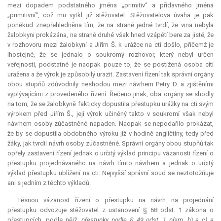
mezi dopadem podstatného jména „primitiv“ a přídavného jména
„primitivní“, což mu vytkl již stěžovatel. Stěžovatelova úvaha je pak
poněkud znepřehledněna tím, že na straně jedné tvrdí, že vina nebyla
žalobkyni prokázána, na straně druhé však hned vzápětí bere za jisté, že
v rozhovoru mezi žalobkyní a Jiřím Š. k urážce na cti došlo, přičemž je
lhostejné, že se jednalo o soukromý rozhovor, který nebyl určen
veřejnosti, podstatné je naopak pouze to, že se postižená osoba cítí
uražena a že výrok je způsobilý urazit. Zastavení řízení tak správní orgány
obou stupňů zdůvodnily neshodou mezi návrhem Petry D. a zjištěními
vyplývajícími z provedeného řízení. Řečeno jinak, oba orgány se shodly
na tom, že se žalobkyně fakticky dopustila přestupku urážky na cti svým
výrokem před Jiřím Š., její výrok učiněný takto v soukromí však nebyl
návrhem osoby zúčastněné napaden. Naopak se nepodařilo prokázat,
že by se dopustila obdobného výroku již v hodině angličtiny, tedy před
žáky, jak tvrdil návrh osoby zúčastněné. Správní orgány obou stupňů tak
opřely zastavení řízení jednak o určitý výklad principu vázanosti řízení o
přestupku projednávaného na návrh tímto návrhem a jednak o určitý
výklad přestupku ublížení na cti. Nejvyšší správní soud se neztotožňuje
ani s jedním z těchto výkladů.
Těsnou vázanost řízení o přestupku na návrh na projednání
přestupku odvozuje stěžovatel z ustanovení § 68 odst. 1 zákona o
přestupcích, podle nějž
„přestupky podle § 49 odst. 1 písm. b) a c) a