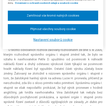
výrokem ponížila a zesměšnila celou její rodinu; navíc osoba zastávající
míru.
Oznámení o ochraně osobních údajů a souborů cookie
povolání, které vykonává žalobkyně, by si neměla takto hanlivé označení
dovolit nikde a vůči nikomu. Vytkla také správnímu orgánu I. stupně, že
věc posoudil příliš formálně.
Zamítnout vše kromě nutných cookies
Odvolání v dané věci podala také žalobkyně, která mimo jiné setrvala
na názoru, že se přestupku nedopustila, neboť pouze použila na Lucii H.
Přijmout všechny soubory cookie
označení cizím spisovným slovem, a to - jak potvrdily i svědecké
výpovědi - jen před Jiřím Š., tedy způsobem, který nemohl snížit a
Nastavení souborů cookie
nesnížil její vážnost u spoluobčanů.
O těchto odvoláních rozhodl žalovaný rozhodnutím ze dne 5. 8. 2005,
kterým rozhodnutí správního orgánu I. stupně změnil tak, že bylo ve
vztahu k navrhovatelce Petře D. upuštěno od povinnosti k náhradě
nákladů řízení a druhý odstavec výrokové části týkající se povinnosti
hradit náklady řízení byl vypuštěn. Ostatní části výroku zůstaly beze
změny. Žalovaný se ztotožnil s názorem správního orgánu I. stupně v
tom, že žalobkyně hanlivý výrok na adresu Lucie H. pronesla, přičemž je
nerozhodné, zda šlo o slovo primitiv nebo primitivní. Správnímu orgánu I.
stupně se však nepodařilo prokázat, že byl výrok pronesen v hodině
angličtiny, jak tvrdila navrhovatelka. Vina žalobkyně tak nebyla bez
důvodných pochybností prokázána, a správní orgán I. stupně proto
správně řízení zastavil z důvodů vyplývajících ze zásady
„in dubio pro