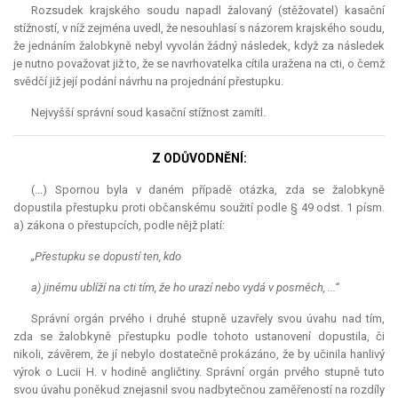
Rozsudek krajského soudu napadl žalovaný (stěžovatel) kasační
stížností, v níž zejména uvedl, že nesouhlasí s názorem krajského soudu,
že jednáním žalobkyně nebyl vyvolán žádný následek, když za následek
je nutno považovat již to, že se navrhovatelka cítila uražena na cti, o čemž
svědčí již její podání návrhu na projednání přestupku.
Nejvyšší správní soud kasační stížnost zamítl.
Z ODŮVODNĚNÍ:
(...) Spornou byla v daném případě otázka, zda se žalobkyně
dopustila přestupku proti občanskému soužití podle § 49 odst. 1 písm.
a) zákona o přestupcích, podle nějž platí:
„Přestupku se dopustí ten, kdo
a) jinému ublíží na cti tím, že ho urazí nebo vydá v posměch, ...“
Správní orgán prvého i druhé stupně uzavřely svou úvahu nad tím,
zda se žalobkyně přestupku podle tohoto ustanovení dopustila, či
nikoli, závěrem, že jí nebylo dostatečně prokázáno, že by učinila hanlivý
výrok o Lucii H. v hodině angličtiny. Správní orgán prvého stupně tuto
svou úvahu poněkud znejasnil svou nadbytečnou zaměřeností na rozdíly