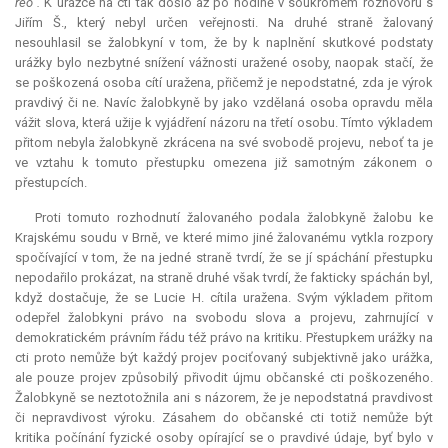
reo“.
K urážce na cti tak došlo až po hodině v soukromém rozhovoru s
Jiřím Š., který nebyl určen veřejnosti. Na druhé straně žalovaný
nesouhlasil se žalobkyní v tom, že by k naplnění skutkové podstaty
urážky bylo nezbytné snížení vážnosti uražené osoby, naopak stačí, že
se poškozená osoba cítí uražena, přičemž je nepodstatné, zda je výrok
pravdivý či ne. Navíc žalobkyně by jako vzdělaná osoba opravdu měla
vážit slova, která užije k vyjádření názoru na třetí osobu. Tímto výkladem
přitom nebyla žalobkyně zkrácena na své svobodě projevu, neboť ta je
ve vztahu k tomuto přestupku omezena již samotným zákonem o
přestupcích.
Proti tomuto rozhodnutí žalovaného podala žalobkyně žalobu ke
Krajskému soudu v Brně, ve které mimo jiné žalovanému vytkla rozpory
spočívající v tom, že na jedné straně tvrdí, že se jí spáchání přestupku
nepodařilo prokázat, na straně druhé však tvrdí, že fakticky spáchán byl,
když dostačuje, že se Lucie H. cítila uražena. Svým výkladem přitom
odepřel žalobkyni právo na svobodu slova a projevu, zahrnující v
demokratickém právním řádu též právo na kritiku. Přestupkem urážky na
cti proto nemůže být každý projev pociťovaný subjektivně jako urážka,
ale pouze projev způsobilý přivodit újmu občanské cti poškozeného.
Žalobkyně se neztotožnila ani s názorem, že je nepodstatná pravdivost
či nepravdivost výroku. Zásahem do občanské cti totiž nemůže být
kritika počínání fyzické osoby opírající se o pravdivé údaje, byť bylo v