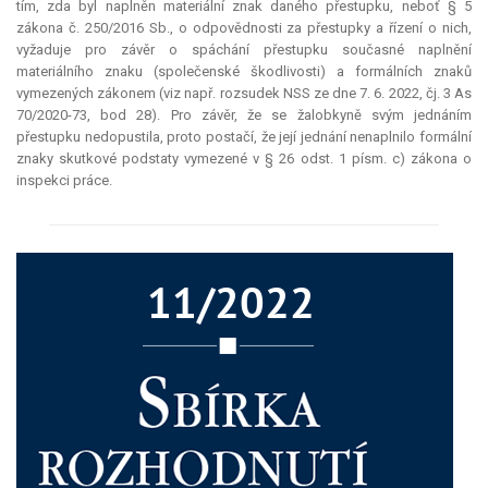
tím, zda byl naplněn materiální znak daného přestupku, neboť § 5
zákona č. 250/2016 Sb., o odpovědnosti za přestupky a řízení o nich,
vyžaduje pro závěr o spáchání přestupku současné naplnění
materiálního znaku (společenské škodlivosti) a formálních znaků
vymezených zákonem (viz např. rozsudek NSS ze dne 7. 6. 2022, čj. 3 As
70/2020-73, bod 28). Pro závěr, že se žalobkyně svým jednáním
přestupku nedopustila, proto postačí, že její jednání nenaplnilo formální
znaky skutkové podstaty vymezené v § 26 odst. 1 písm. c) zákona o
inspekci práce.