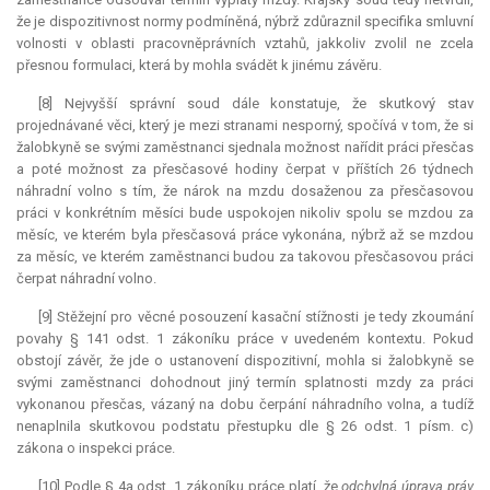
že je dispozitivnost normy podmíněná, nýbrž zdůraznil specifika smluvní
volnosti v oblasti pracovněprávních vztahů, jakkoliv zvolil ne zcela
přesnou formulaci, která by mohla svádět k jinému závěru.
[8] Nejvyšší správní soud dále konstatuje, že skutkový stav
projednávané věci, který je mezi stranami nesporný, spočívá v tom, že si
žalobkyně se svými zaměstnanci sjednala možnost nařídit práci přesčas
a poté možnost za přesčasové hodiny čerpat v příštích 26 týdnech
náhradní volno s tím, že nárok na mzdu dosaženou za přesčasovou
práci v konkrétním měsíci bude uspokojen nikoliv spolu se mzdou za
měsíc, ve kterém byla přesčasová práce vykonána, nýbrž až se mzdou
za měsíc, ve kterém zaměstnanci budou za takovou přesčasovou práci
čerpat náhradní volno.
[9] Stěžejní pro věcné posouzení kasační stížnosti je tedy zkoumání
povahy § 141 odst. 1 zákoníku práce v uvedeném kontextu. Pokud
obstojí závěr, že jde o ustanovení
dispozitivní
, mohla si žalobkyně se
svými zaměstnanci dohodnout jiný termín splatnosti mzdy za práci
vykonanou přesčas, vázaný na dobu čerpání náhradního volna, a tudíž
nenaplnila skutkovou podstatu přestupku dle § 26 odst. 1 písm. c)
zákona o inspekci práce.
[10] Podle § 4a odst. 1 zákoníku práce platí, že
odchylná úprava práv