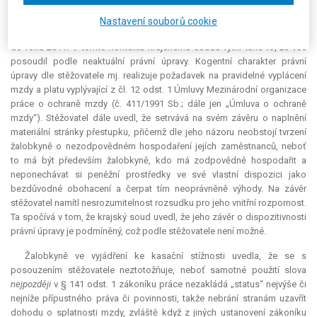
překročit.
Judikatura
Nejvyššího soudu, na kterou odkázal krajský soud
a dle níž se od § 141 odst. 1 odchýlit lze, je dle názoru žalovaného již
Nastavení souborů cookie
neaplikovatelná, protože její závěry jsou založeny na znění právní úpravy
do roku 2011. V tomto kontextu krajskému soudu vytkl také to, že věc
posoudil podle neaktuální právní úpravy.
Kogentní
charakter právní
úpravy dle stěžovatele mj. realizuje požadavek na pravidelné vyplácení
mzdy a platu vyplývající z čl. 12 odst. 1 Úmluvy Mezinárodní organizace
práce o ochraně mzdy (č. 411/1991 Sb.; dále jen „Úmluva o ochraně
mzdy“). Stěžovatel dále uvedl, že setrvává na svém závěru o naplnění
materiální stránky přestupku, přičemž dle jeho názoru neobstojí tvrzení
žalobkyně o nezodpovědném hospodaření jejích zaměstnanců, neboť
to má být především žalobkyně, kdo má zodpovědně hospodařit a
neponechávat si peněžní prostředky ve své vlastní dispozici jako
bezdůvodné obohacení a čerpat tím neoprávněně výhody. Na závěr
stěžovatel namítl nesrozumitelnost rozsudku pro jeho vnitřní rozpornost.
Ta spočívá v tom, že krajský soud uvedl, že jeho závěr o dispozitivnosti
právní úpravy je podmíněný, což podle stěžovatele není možné.
Žalobkyně ve vyjádření ke kasační stížnosti uvedla, že se s
posouzením stěžovatele neztotožňuje, neboť samotné použití slova
nejpozději
v § 141 odst. 1 zákoníku práce nezakládá „status“ nejvýše či
nejníže přípustného práva či povinnosti, takže nebrání stranám uzavřít
dohodu o splatnosti mzdy, zvláště když z jiných ustanovení zákoníku