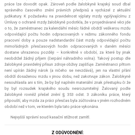
práce lze dovodit opak. Zároveň podle žalobkyně krajský soud dbal
správného časového znění právních předpisů a vycházel z aktuální
judikatury. K požadavku na pravidelnost výplaty mzdy vyplývajícímu z
Úmluvy o ochraně mzdy žalobkyně podotkla, že v projednávané věci jde
o to, že zaměstnanec za kalendářní měsíc řádně obdrží veškerou mzdu
odpovídající počtu hodin odpracovaných v režimu zákonného fondu
pracovní doby a pouze nadstandardní část mzdy odpovídající počtu
mimořádných přesčasových hodin odpracovaných v daném měsíci
dostane uhrazenou později – konkrétně v období, za které by jinak
neobdržel žádný příjem (čerpání náhradního volna). Takový postup dle
žalobkyně pravidelný přísun zdroje obživy zajišťuje. Zaměstnanci přitom
není upírán žádný nárok (a ničeho se nevzdává), jen na vlastní přání
obdrží dosaženou mzdu v jinou dobu, než zakotvuje zákon. Žalobkyně
nesouhlasila ani s tím, že by byl naplněn materiální znak přestupku či že
by byl rozsudek krajského soudu nesrozumitelný. Žalovaný podle
žalobkyně rovněž přešel znění § 353 odst. 3 zákoníku práce, který
připouští, aby mzda za práci přesčas byla zúčtována v jiném rozhodném
období než v tom, ve kterém byla tato práce vykonána.
Nejvyšší správní soud kasační stížnost zamítl.
Z ODŮVODNĚNÍ: