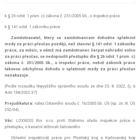
k § 26 odst. 1 písm. c) zákona č. 251/2005 Sb., o inspekci práce
k § 141 odst. 1 zákoníku práce
Zaměstnavatel, který se zaměstnancem dohodne splatnost
mzdy za práci přesčas později, než stanoví § 141 odst. 1 zákoníku
práce, za měsíc, v němž má zaměstnanec čerpat náhradní volno
za práci přesčas, se nedopouští přestupku dle § 26 odst. 1 písm. c)
zákona č. 251/2005 Sb., o inspekci práce, neboť zákoník práce
takovou odchylnou dohodu o splatnosti mzdy za práci přesčas
nezakazuje.
(Podle rozsudku Nejvyššího správního soudu ze dne 25. 8. 2022, čj. 6
Ads 138/2022-37)
Prejudikatura:
nález Ústavního soudu č. 16/2005 Sb. ÚS (sp. zn. III. ÚS
252/04).
Věc:
LOXXESS Bor s.r.o. proti Státnímu úřadu inspekce práce o
přestupku, o kasační stížnosti žalovaného.
Oblastní inspektorát práce pro Plzeňský kraj a Karlovarský kraj