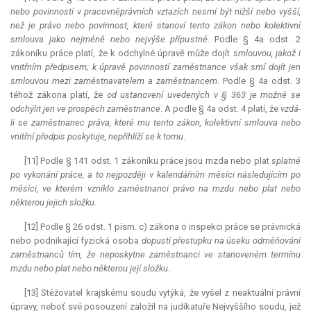
nebo povinností v pracovněprávních vztazích nesmí být nižší nebo vyšší,
než je právo nebo povinnost, které stanoví tento zákon nebo kolektivní
smlouva jako nejméně nebo nejvýše přípustné
. Podle § 4a odst. 2
zákoníku práce platí, že k odchylné úpravě může dojít
smlouvou, jakož i
vnitřním předpisem; k úpravě povinností zaměstnance však smí dojít jen
smlouvou mezi zaměstnavatelem a zaměstnancem
. Podle § 4a odst. 3
téhož zákona platí, že
od ustanovení uvedených v § 363 je možné se
odchýlit jen ve prospěch zaměstnance
. A podle § 4a odst. 4 platí, že
vzdá-
li se zaměstnanec práva, které mu tento zákon, kolektivní smlouva nebo
vnitřní předpis poskytuje, nepřihlíží se k tomu
.
[11] Podle § 141 odst. 1 zákoníku práce jsou mzda nebo plat
splatné
po vykonání práce, a to nejpozději v kalendářním měsíci následujícím po
měsíci, ve kterém vzniklo zaměstnanci právo na mzdu nebo plat nebo
některou jejich složku
.
[12] Podle § 26 odst. 1 písm. c) zákona o inspekci práce se právnická
nebo podnikající fyzická osoba
dopustí
přestupku na úseku odměňování
zaměstnanců tím, že neposkytne zaměstnanci ve stanoveném termínu
mzdu nebo plat nebo některou její složku
.
[13] Stěžovatel krajskému soudu vytýká, že vyšel z neaktuální právní
úpravy, neboť své posouzení založil na judikatuře Nejvyššího soudu, jež