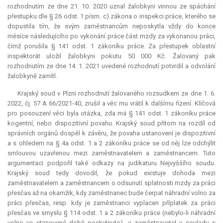
rozhodnutím ze dne 21. 10. 2020 uznal žalobkyni vinnou ze spáchání
přestupku dle § 26 odst. 1 písm. c) zákona o inspekci práce, kterého se
dopustila tím, že svým zaměstnancům neposkytla vždy do konce
měsíce následujícího po vykonání práce část mzdy za vykonanou práci,
čímž porušila § 141 odst. 1 zákoníku práce. Za přestupek oblastní
inspektorát uložil žalobkyni pokutu 50 000 Kč. Žalovaný pak
rozhodnutím ze dne 14. 1. 2021 uvedené rozhodnutí potvrdil a odvolání
žalobkyně zamítl.
Krajský soud v Plzni rozhodnutí žalovaného rozsudkem ze dne 1. 6.
2022, čj. 57 A 66/2021-40, zrušil a věc mu vrátil k dalšímu řízení. Klíčová
pro posouzení věci byla otázka, zda má § 141 odst. 1 zákoníku práce
kogentní
, nebo
dispozitivní
povahu. Krajský soud přitom na rozdíl od
správních orgánů dospěl k závěru, že povaha ustanovení je
dispozitivní
a s ohledem na § 4a odst. 1 a 2 zákoníku práce se od něj lze odchýlit
smlouvou uzavřenou mezi zaměstnavatelem a zaměstnancem. Tuto
argumentaci podpořil také odkazy na judikaturu Nejvyššího soudu.
Krajský soud tedy dovodil, že pokud existuje dohoda mezi
zaměstnavatelem a zaměstnancem o odsunutí splatnosti mzdy za práci
přesčas až na okamžik, kdy zaměstnanec bude čerpat náhradní volno za
práci přesčas, resp. kdy je zaměstnanci vyplacen příplatek za práci
přesčas ve smyslu § 114 odst. 1 a 2 zákoníku práce (nebylo-li náhradní
volno ve stanovené době poskytnuto), a zaměstnavatel v souladu s