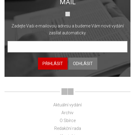
MAIL
Zadejte Vaši e-mailovou adresu a budeme Vám nové vydání
zasílat automaticky.
PŘIHLÁSIT
ODHLÁSIT
Aktuální vydání
Archiv
O Sbírce
Redakční rada