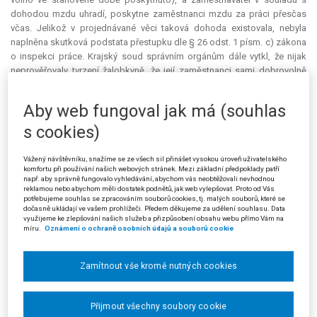
dohodou mzdu uhradí, poskytne zaměstnanci mzdu za práci přesčas
včas. Jelikož v projednávané věci taková dohoda existovala, nebyla
naplněna skutková podstata přestupku dle § 26 odst. 1 písm. c) zákona
o inspekci práce. Krajský soud správním orgánům dále vytkl, že nijak
neprověřovaly tvrzení žalobkyně, že její zaměstnanci sami dobrovolně
dali přednost tomu, aby jejich účet byl průběžně zásoben příjmy ze
zaměstnání v konstantní výši a bez výkyvů. Nic tedy nenasvědčovalo
Aby web fungoval jak má (souhlas
tomu, že by šlo ze strany zaměstnavatele o ujednání svévolné. Podle
krajského soudu tak jednáním žalobkyně nedošlo k ohrožení zájmu
s cookies)
společnosti zajistit odměnu za práci k slušnému a soběstačnému životu
pracovníků a jejich rodin. Jinými slovy, jednání žalobkyně s ohledem na
Vážený návštěvníku, snažíme se ze všech sil přinášet vysokou úroveň uživatelského
okolnosti případu nevykazovalo potřebný stupeň společenské
komfortu při používání našich webových stránek. Mezi základní předpoklady patří
např. aby správně fungovalo vyhledávání, abychom vás neobtěžovali nevhodnou
škodlivosti.
reklamou nebo abychom měli dostatek podnětů, jak web vylepšovat. Proto od Vás
potřebujeme souhlas se zpracováním souborů cookies, tj. malých souborů, které se
Žalovaný (stěžovatel) podal proti rozsudku krajského soudu kasační
dočasně ukládají ve vašem prohlížeči. Předem děkujeme za udělení souhlasu. Data
využijeme ke zlepšování našich služeb a přizpůsobení obsahu webu přímo Vám na
stížnost. Namítal, že § 141 odst. 1 zákoníku práce je norma
kogentní
,
míru.
Oznámení o ochraně osobních údajů a souborů cookie
nikoliv
dispozitivní
, neboť je s ohledem na současné znění § 4a odst. 1
zákoníku práce patrné, že se od tohoto ustanovení není možné odchýlit
(princip tzv. minimaxu). Obsahuje totiž maximální limit povinnosti
Zamítnout vše kromě nutných cookies
zaměstnavatele, resp. mu stanovuje maximální limity pro poskytnutí
mzdy jeho zaměstnanci, a jedná se tak o nejzazší termín (užití slova
Přijmout všechny soubory cookie
nejpozději
) pro splatnost mzdy za vykonanou práci, který nelze