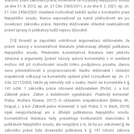
staršího znění zákoníku práce, konkrétně na rozsudky Nejvyššího soudu
ze dne 31. 8. 2012, sp. zn. 21 Cdo 2565/2011, a ze dne 9. 2. 2021, sp. zn.
21 Cdo 2456/2020. Uvedená rozhodnutí svědčí spíše o konstantní praxi
Nejvyššího soudu, kterou nepovažoval za nutné přehodnotit ani po
novelizaci zákoníku práce. Námitky stěžovatele ohledně neaktuálnosti
právní úpravy či judikatury tudíž nejsou důvodné.
[15] Rovněž je zapotřebí odmítnout argumentaci stěžovatele, že
právní názory v komentářové literatuře překonávají dřívější judikaturu
Nejvyššího soudu. Především komentářová literatura není jakkoliv
závazná a argumenty (právní názory autorů komentáře) v ní uvedené
mohou mít při rozhodování soudů toliko podpůrnou povahu, danou
svou přesvědčivostí a propracovaností. Nadto stěžovatel i oblastní
inspektorát odkazují na komentáře vydané před rozsudkem sp. zn. 21
Cdo 2217/2020, takže jej nemohly vzít v úvahu. Navíc se komentáře k §
141 odst. 1 zákoníku práce citované stěžovatelem (Pichrt, J. a kol.
Zákoník práce. Zákon o kolektivním vyjednávání. Praktický komentář
.
Praha: Wolters Kluwer, 2017) či oblastním inspektorátem (Bělina, M.;
Drápal, L. a kol.
Zákoník práce. Komentář
. 3. vyd. Praha: C. H. Beck, 2019)
nijak nevypořádávají ani s dřívější judikaturou Nejvyššího soudu.
Komentářová literatura tedy prezentuje konkurenční stanovisko k
judikatuře Nejvyššího soudu, ale nevyplývá z ní, že by po zakotvení § 4a
zákoníku práce byla dosavadní
judikatura
k § 141 tohoto zákona