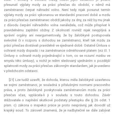
přesunutí výplaty mzdy za práci přesčas do období, v němž má
zaměstnanec čerpat náhradní volno. Není tedy nijak posunut termín
výplaty mzdy za práci vykonanou ve standardní pracovní době a mzdu
za práci přesčas zaměstnanec obdrží jakoby za dny, za něž by mu jinak
z důvodu čerpání náhradního volna nenáležela, což může přispívat k
pravidelnému zajištění obživy. Z okolností rovněž nijak nevyplývá a
správní orgány ani neargumentovaly, že by žalobkyně postupovala
svévolně či v rozporu s dohodou se zaměstnanci, kteří tak mzdu za
práci přesčas dostávali pravidelně ve sjednané době. Ostatně Úmluva o
ochraně mzdy dopadá i na zaměstnance odměňované platem (viz čl. 1
Úmluvy o ochraně mzdy pojednávající o tom, co se rozumí
mzdou
ve
smyslu této úmluvy), u nichž je režim sledovaný ujednáním o pozdější
splatnosti mzdy za práci přesčas zákonným standardem, jak je uvedeno
v předchozím odstavci.
[21] Lze tudíž uzavřít, že dohoda, kterou měla žalobkyně uzavřenou
se svými zaměstnanci, je souladná s příslušnými normami pracovního
práva, a proto žalobkyně poskytovala zaměstnancům mzdu za práci
přesčas včas, vyplácela-li ji v souladu s touto dohodou. Závěr
stěžovatele o naplnění skutkové podstaty přestupku dle § 26 odst. 1
písm. c) zákona o inspekci práce je proto nesprávný, jak dovodil už
krajský soud. To zároveň znamená, že je nadbytečné se dále zabývat