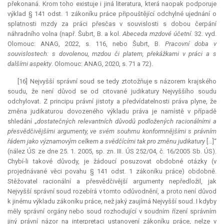
překonaná. Krom toho existuje i jiná literatura, která naopak podporuje
výklad § 141 odst. 1 zákoníku práce připouštějící odchylné ujednání o
splatnosti mzdy za práci přesčas v souvislosti s dobou čerpání
náhradního volna (např. Šubrt, B. a kol.
Abeceda mzdové účetní
. 32. vyd.
Olomouc: ANAG, 2022, s. 116, nebo Šubrt, B.
Pracovní doba v
souvislostech: s dovolenou, mzdou či platem, překážkami v práci a s
dalšími aspekty
. Olomouc: ANAG, 2020, s. 71 a 72).
[16] Nejvyšší správní soud se tedy ztotožňuje s názorem krajského
soudu, že není důvod se od citované judikatury Nejvyššího soudu
odchylovat. Z principu právní jistoty a předvídatelnosti práva plyne, že
změna judikaturou dovozeného výkladu práva je namístě v případě
shledání „
dostatečných relevantních důvodů podložených racionálními a
přesvědčivějšími argumenty, ve svém souhrnu konformnějšími s právním
řádem jako významovým celkem a svědčícími tak pro změnu judikatury
[…]“
(nález ÚS ze dne 25. 1. 2005, sp. zn. III. ÚS 252/04, č. 16/2005 Sb. ÚS).
Chybí-li takové důvody, je žádoucí posuzovat obdobné otázky (v
projednávané věci povahu § 141 odst. 1 zákoníku práce) obdobně.
Stěžovatel racionální a přesvědčivější argumenty nepředložil, jak
Nejvyšší správní soud rozebírá v tomto odůvodnění, a proto není důvod
k jinému výkladu zákoníku práce, než jaký zaujímá Nejvyšší soud. I kdyby
měly správní orgány nebo soud rozhodující v soudním řízení správním
jiný právní názor na interpretaci ustanovení zákoníku práce, nelze v