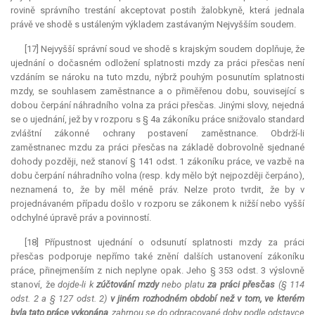
rovině správního trestání akceptovat postih žalobkyně, která jednala
právě ve shodě s ustáleným výkladem zastávaným Nejvyšším soudem.
[17] Nejvyšší správní soud ve shodě s krajským soudem doplňuje, že
ujednání o dočasném odložení splatnosti mzdy za práci přesčas není
vzdáním se nároku na tuto mzdu, nýbrž pouhým posunutím splatnosti
mzdy, se souhlasem zaměstnance a o přiměřenou dobu, související s
dobou čerpání náhradního volna za práci přesčas. Jinými slovy, nejedná
se o ujednání, jež by v rozporu s § 4a zákoníku práce snižovalo standard
zvláštní zákonné ochrany postavení zaměstnance. Obdrží-li
zaměstnanec mzdu za práci přesčas na základě dobrovolně sjednané
dohody později, než stanoví § 141 odst. 1 zákoníku práce, ve vazbě na
dobu čerpání náhradního volna (resp. kdy mělo být nejpozději čerpáno),
neznamená to, že by měl méně práv. Nelze proto tvrdit, že by v
projednávaném případu došlo v rozporu se zákonem k nižší nebo vyšší
odchylné úpravě práv a povinností.
[18] Přípustnost ujednání o odsunutí splatnosti mzdy za práci
přesčas podporuje nepřímo také znění dalších ustanovení zákoníku
práce, přinejmenším z nich neplyne opak. Jeho § 353 odst. 3 výslovně
stanoví, že
dojde-li k
zúčtování mzdy
nebo platu
za práci přesčas
(§ 114
odst. 2 a § 127 odst. 2)
v jiném rozhodném období než v tom, ve kterém
byla tato práce vykonána
, zahrnou se do odpracované doby podle odstavce