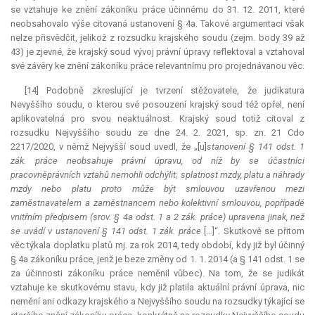
se vztahuje ke znění zákoníku práce účinnému do 31. 12. 2011, které
neobsahovalo výše citovaná ustanovení § 4a. Takové argumentaci však
nelze přisvědčit, jelikož z rozsudku krajského soudu (zejm. body 39 až
43) je zjevné, že krajský soud vývoj právní úpravy reflektoval a vztahoval
své závěry ke znění zákoníku práce relevantnímu pro projednávanou věc.
[14] Podobně zkreslující je tvrzení stěžovatele, že
judikatura
Nevyššího soudu, o kterou své posouzení krajský soud též opřel, není
aplikovatelná pro svou neaktuálnost. Krajský soud totiž citoval z
rozsudku Nejvyššího soudu ze dne 24. 2. 2021, sp. zn. 21 Cdo
2217/2020, v němž Nejvyšší soud uvedl, že „[u]
stanovení § 141 odst. 1
zák. práce neobsahuje právní úpravu, od níž by se účastníci
pracovněprávních vztahů nemohli odchýlit; splatnost mzdy, platu a náhrady
mzdy nebo platu proto může být smlouvou uzavřenou mezi
zaměstnavatelem a zaměstnancem nebo kolektivní smlouvou, popřípadě
vnitřním předpisem (srov. § 4a odst. 1 a 2 zák. práce) upravena jinak, než
se uvádí v ustanovení § 141 odst. 1 zák. práce
[…]“. Skutkově se přitom
věc týkala doplatku platů mj. za rok 2014, tedy období, kdy již byl účinný
§ 4a zákoníku práce, jenž je beze změny od 1. 1. 2014 (a § 141 odst. 1 se
za účinnosti zákoníku práce neměnil vůbec). Na tom, že se
judikát
vztahuje ke skutkovému stavu, kdy již platila aktuální právní úprava, nic
nemění ani odkazy krajského a Nejvyššího soudu na rozsudky týkající se