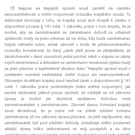
[7] Nejprve se Nejvyšší správní soud zaměřil na námitku
nesrozumitelnosti a vnitřní rozpornosti rozsudku krajského soudu. Tu
stěžovatel dovozuje z toho, že krajský soud sice dospěl k závěru o
dispozitivní
povaze § 141 odst. 1 zákoníku práce v tom smyslu, že je
možné, aby se zaměstnavatel se zaměstnanci dohodl na odsunutí
splatnosti mzdy za práci přesčas až na dobu, kdy bude zaměstnanec
čerpat náhradní volno, avšak zároveň v bodu 46 přezkoumávaného
rozsudku konstatoval, že daný „
závěr platí pouze za předpokladu, že
zaměstnavatel v dané souvislosti jedná poctivě, nikoli v rozporu se zájmy
svých zaměstnanců a dohodami se zaměstnanci neodsouvá výplatu mzdy
za práci přesčas o nepřiměřeně dlouhou dobu.
“ Nejvyšší správní soud v
uvedeném nicméně neshledává vnitřní rozpor ani nesrozumitelnost.
Citovaným dovětkem krajský soud neučinil závěr o dispozitivnosti § 141
odst. 1 zákoníku práce podmíněným (nebo vnitřně rozporným), jak
namítá stěžovatel, jelikož pouze vyzdvihl, že odchýlit se od zákonné
úpravy je možné jen skutečně vyváženou dohodou mezi
zaměstnavatelem a zaměstnancem. Zároveň danou formulací krajský
soud akcentoval, že je nutné mít na zřeteli zvláštní ochranu
zaměstnance, již mu zákonná úprava přiznává. Je jistě nepřípustné, aby
zaměstnavatel, byť pod pláštěm dohody, zneužívaje svého postavení
silnější strany toliko jednostranně ve svůj prospěch a na úkor
zaměstnance odsouval termín výplaty mzdy. Krajský soud tedy netvrdil,