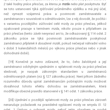
2 také hodiny práce přesčas, za kterou je
mzda
nebo plat poskytnuta
. Byť
se toto ustanovení týká zjišťování průměrného výdělku a má jiný účel,
než vymezit vzájemná práva a povinnosti zaměstnavatele a
zaměstnance v souvislosti s odměňováním, lze z něj dovodit, že počítá i
s variantou pozdějšího zúčtování celé mzdy za práci přesčas, jelikož
opakovaně pracuje s termínem
mzda
, nikoliv pouze s příplatkem za
práci přesčas (tento závěr nevyvrací ani to, že odkazovaný § 114 odst. 2
zákoníku práce se týká povinnosti zaměstnavatele poskytnout
zaměstnanci
příplatek k dosažené mzdě
, pokud nečerpal náhradní volno
v době 3 kalendářních měsíců po výkonu práce přesčas nebo v jinak
dohodnuté době).
[19] Konečně je nutno zdůraznit, že to, čeho žalobkyně a její
zaměstnanci odchylným ujednáním o splatnosti mzdy za práci přesčas
sledovali, je naopak zákonným standardem u zaměstnanců
odměňovaných platem (viz § 127 zákoníku práce). Není přitom žádného
rozumného důvodu upírat zaměstnancům pobírajícím mzdu možnost
dosáhnout tohoto efektu dohodou se zaměstnavatelem, která
modifikuje obecné pravidlo stanovené v § 141 odst. 1 zákoníku práce.
[20] Ujednání o pozdější splatnosti mzdy za práci přesčas zároveň
nenarušuje požadavek na pravidelné vyplácení mzdy ve smyslu čl. 12
odst. 1 Úmluvy o ochraně mzdy, neboť jejím obsahem je pouhé