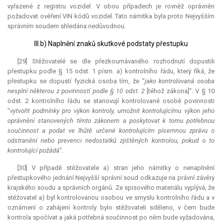
vyřazené z registru vozidel. V obou případech je rovněž oprávněn
požadovat ověření VIN kódů vozidel. Tato námitka byla proto Nejvyšším
správním soudem shledána nedůvodnou.
III.b) Naplnění znaků skutkové podstaty přestupku
[29] Stěžovatelé se dle přezkoumávaného rozhodnutí dopustili
přestupku podle § 15 odst. 1 písm. a) kontrolního řádu, který říká, že
přestupku se dopustí fyzická osoba tím, že "
jako kontrolovaná osoba
nesplní některou z povinností podle § 10 odst. 2
[téhož zákona]". V § 10
odst. 2 kontrolního řádu se stanovují kontrolované osobě povinnosti
"
vytvořit podmínky pro výkon kontroly, umožnit kontrolujícímu výkon jeho
oprávnění stanovených tímto zákonem a poskytovat k tomu potřebnou
součinnost a podat ve lhůtě určené kontrolujícím písemnou zprávu o
odstranění nebo prevenci nedostatků zjištěných kontrolou, pokud o to
kontrolující požádá
".
[30] V případě stěžovatele a) stran jeho námitky o nenaplnění
přestupkového jednání Nejvyšší správní soud odkazuje na právní závěry
krajského soudu a správních orgánů. Ze spisového materiálu vyplývá, že
stěžovatel a) byl kontrolovanou osobou ve smyslu kontrolního řádu a v
oznámení o zahájení kontroly bylo stěžovateli sděleno, v čem bude
kontrola spočívat a jaká potřebná součinnost po něm bude vyžadována,