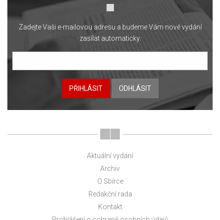
Zadejte Vaši e-mailovou adresu a budeme Vám nové vydání
zasílat automaticky.
PŘIHLÁSIT
ODHLÁSIT
Aktuální vydání
Archiv
O Sbírce
Redakční rada
Kontakt
Prohlášení o ochraně osobních údajů