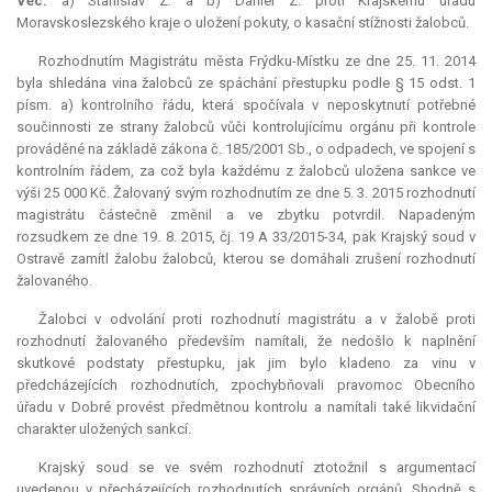
Věc:
a) Stanislav Z. a b) Daniel Z. proti Krajskému úřadu
Moravskoslezského kraje o uložení pokuty, o kasační stížnosti žalobců.
Rozhodnutím Magistrátu města Frýdku-Místku ze dne 25. 11. 2014
byla shledána vina žalobců ze spáchání přestupku podle § 15 odst. 1
písm. a) kontrolního řádu, která spočívala v neposkytnutí potřebné
součinnosti ze strany žalobců vůči kontrolujícímu orgánu při kontrole
prováděné na základě zákona č. 185/2001 Sb., o odpadech, ve spojení s
kontrolním řádem, za což byla každému z žalobců uložena sankce ve
výši 25 000 Kč. Žalovaný svým rozhodnutím ze dne 5. 3. 2015 rozhodnutí
magistrátu částečně změnil a ve zbytku potvrdil. Napadeným
rozsudkem ze dne 19. 8. 2015, čj. 19 A 33/2015-34, pak Krajský soud v
Ostravě zamítl žalobu žalobců, kterou se domáhali zrušení rozhodnutí
žalovaného.
Žalobci v odvolání proti rozhodnutí magistrátu a v žalobě proti
rozhodnutí žalovaného především namítali, že nedošlo k naplnění
skutkové podstaty přestupku, jak jim bylo kladeno za vinu v
předcházejících rozhodnutích, zpochybňovali pravomoc Obecního
úřadu v Dobré provést předmětnou kontrolu a namítali také likvidační
charakter uložených sankcí.
Krajský soud se ve svém rozhodnutí ztotožnil s argumentací
uvedenou v přecházejících rozhodnutích správních orgánů. Shodně s