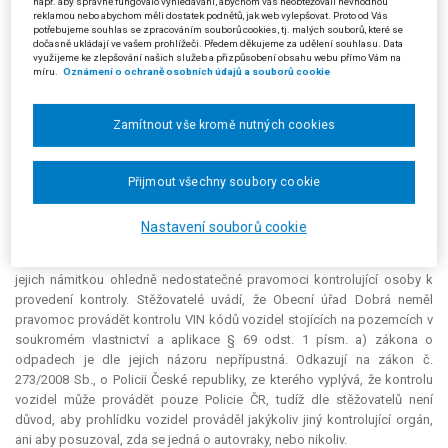
např. aby správně fungovalo vyhledávání, abychom vás neobtěžovali nevhodnou
reklamou nebo abychom měli dostatek podnětů, jak web vylepšovat. Proto od Vás
Žalobce a) [stěžovatel a)] a žalobce b) [stěžovatel b)] podali proti
potřebujeme souhlas se zpracováním souborů cookies, tj. malých souborů, které se
rozhodnutí krajského soudu kasační stížnost. Stěžovatelé namítali, že se
dočasně ukládají ve vašem prohlížeči. Předem děkujeme za udělení souhlasu. Data
využijeme ke zlepšování našich služeb a přizpůsobení obsahu webu přímo Vám na
přestupkového jednání nedopustili. Především zdůraznili, že kontroly se
míru.
Oznámení o ochraně osobních údajů a souborů cookie
účastnil pouze stěžovatel a), který na základě udělené plné moci
zastupoval i stěžovatele b). Z důvodu své fyzické nepřítomnosti se
stěžovatel b) podle svého přesvědčení přestupku nemohl dopustit;
Zamítnout vše kromě nutných cookies
dosavadní správní rozhodnutí má za nezákonná. Stěžovatel a) namítá,
že fakticky kontrole nebránil, pouze upozornil na nebezpečí úrazu. Uvádí
Přijmout všechny soubory cookie
také, že během kontroly byl přítomen i štáb České televize, s čímž
stěžovatel a) nesouhlasil a vidí v tomto postupu snahu obce Dobrá
dehonestovat jeho osobu.
Nastavení souborů cookie
Dále stěžovatelé namítali, že se krajský soud nesprávně vypořádal s
jejich námitkou ohledně nedostatečné pravomoci kontrolující osoby k
provedení kontroly. Stěžovatelé uvádí, že Obecní úřad Dobrá neměl
pravomoc provádět kontrolu VIN kódů vozidel stojících na pozemcích v
soukromém vlastnictví a aplikace § 69 odst. 1 písm. a) zákona o
odpadech je dle jejich názoru nepřípustná. Odkazují na zákon č.
273/2008 Sb., o Policii České republiky, ze kterého vyplývá, že kontrolu
vozidel může provádět pouze Policie ČR, tudíž dle stěžovatelů není
důvod, aby prohlídku vozidel prováděl jakýkoliv jiný kontrolující orgán,
ani aby posuzoval, zda se jedná o autovraky, nebo nikoliv.