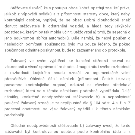
Stěžovatelé uvádí, že v postupu obce Dobrá spatřují zneužití práva,
jelikož z výpovědí svědků a z přítomnosti starosty obce, který nebyl
kontrolující osobou, vyplývá, že se obec Dobrá dlouhodobě snaží
donutit stěžovatele k odstranění vozidel, a hledá tedy jakýkoliv
prostředek, kterým by tak mohla učinit. Stěžovatel a) tvrdí, že se jedná o
jeho soukromou sbírku automobilů. Dále namítá, že nebyl poučen o
následcích odmítnutí součinnosti, bylo mu pouze řečeno, že pokud
součinnost odmítne poskytnout, bude to zaznamenáno do protokolu.
Žalovaný ve svém vyjádření ke kasační stížnosti setrval na
zákonnosti a věcné správnosti rozhodnutí magistrátu i svého rozhodnutí
a rozhodnutí krajského soudu označil za argumentačně velmi
přesvědčivé. Ohledně části námitek (přítomnost České televize,
pravomoc kontrolujícího orgánu) odkázal na všechna předchozí
rozhodnutí, která se s těmito námitkami podrobně vypořádala. Další
námitky, konkrétně neodpovědnost stěžovatele b) a neposkytnutí
poučení, žalovaný označuje za nepřípustné dle § 104 odst. 4 s. ř. s. Z
procesní opatrnosti se však žalovaný vyjádřil i k těmto námitkám
podrobněji.
Ohledně neodpovědnosti stěžovatele b) žalovaný uvedl, že tento
stěžovatel byl kontrolovanou osobou podle kontrolního řádu a z