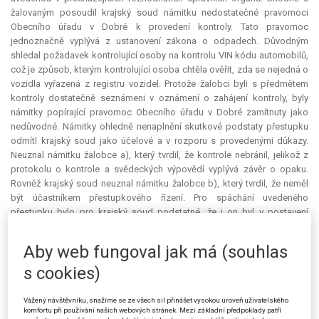
žalovaným posoudil krajský soud námitku nedostatečné pravomoci
Obecního úřadu v Dobré k provedení kontroly. Tato pravomoc
jednoznačně vyplývá z ustanovení zákona o odpadech. Důvodným
shledal požadavek kontrolující osoby na kontrolu VIN kódu automobilů,
což je způsob, kterým kontrolující osoba chtěla ověřit, zda se nejedná o
vozidla vyřazená z registru vozidel. Protože žalobci byli s předmětem
kontroly dostatečně seznámeni v oznámení o zahájení kontroly, byly
námitky popírající pravomoc Obecního úřadu v Dobré zamítnuty jako
nedůvodné. Námitky ohledně nenaplnění skutkové podstaty přestupku
odmítl krajský soud jako účelové a v rozporu s provedenými důkazy.
Neuznal námitku žalobce a), který tvrdil, že kontrole nebránil, jelikož z
protokolu o kontrole a svědeckých výpovědí vyplývá závěr o opaku.
Rovněž krajský soud neuznal námitku žalobce b), který tvrdil, že neměl
být účastníkem přestupkového řízení. Pro spáchání uvedeného
přestupku bylo pro krajský soud podstatné, že i on byl v postavení
kontrolované osoby dle kontrolního řádu, a tudíž měl s tím spojené
povinnosti, které porušil. K likvidačnímu charakterů uložených sankcí se
Aby web fungoval jak má (souhlas
podrobně vyjádřil magistrát, který uvedl, že sankce jsou uloženy u
s cookies)
spodní hranice možného sankčního rámce, a to tak, že představují 5 % z
maximální hranice stanovené pro dané jednání, a tudíž se jedná o sankci
přiměřenou. Žalovaný i krajský soud se s touto argumentací ztotožnili, a
Vážený návštěvníku, snažíme se ze všech sil přinášet vysokou úroveň uživatelského
komfortu při používání našich webových stránek. Mezi základní předpoklady patří
krajský soud tak vyhodnotil danou námitku jako nedůvodnou.