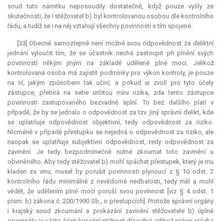
soud tuto námitku neposoudily dostatečně, když pouze vyšly ze
skutečnosti, že i stěžovatel b) byl kontrolovanou osobou dle kontrolního
řádu, a tudíž se i na něj vztahují všechny povinnosti s tím spojené.
[33] Obecně samozřejmě není možné svou odpovědnost za deliktní
jednání vyloučit tím, že se účastník nechá zastoupit při plnění svých
povinností někým jiným na základě udělené plné moci. Jelikož
kontrolovaná osoba má zajistit podmínky pro výkon kontroly, je pouze
na ní, jakým způsobem tak učiní, a pokud si zvolí pro tyto účely
zástupce, přebírá na sebe určitou míru rizika, zda tento zástupce
povinnosti zastupovaného bezvadně splní. To bez dalšího platí v
případě, že by se jednalo o odpovědnost za tzv. jiný správní delikt, kde
se uplatňuje odpovědnost objektivní, tedy odpovědnost za riziko.
Nicméně v případě přestupku se nejedná o odpovědnost za riziko, ale
naopak se uplatňuje subjektivní odpovědnost, tedy odpovědnost za
zavinění. Je tedy bezpodmínečně nutné zkoumat toto zavinění u
obviněného. Aby tedy stěžovatel b) mohl spáchat přestupek, který je mu
kladen za vinu, musel by porušit povinnosti plynoucí z § 10 odst. 2
kontrolního řádu minimálně z nevědomé nedbalosti, tedy měl a mohl
vědět, že udělením plné moci poruší svou povinnost [viz § 4 odst. 1
písm. b) zákona č. 200/1990 Sb., o přestupcích]. Protože správní orgány
i krajský soud zkoumání a prokázání zavinění stěžovatele b) úplně
opomněly, je v této části kasační stížnost důvodná, jelikož právní otázka