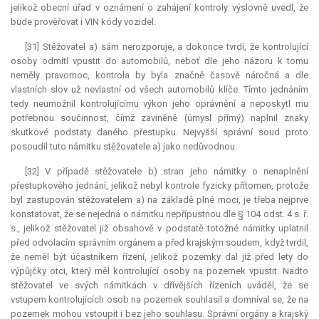
jelikož obecní úřad v oznámení o zahájení kontroly výslovně uvedl, že
bude prověřovat i VIN kódy vozidel.
[31] Stěžovatel a) sám nerozporuje, a dokonce tvrdí, že kontrolující
osoby odmítl vpustit do automobilů, neboť dle jeho názoru k tomu
neměly pravomoc, kontrola by byla značně časově náročná a dle
vlastních slov už nevlastní od všech automobilů klíče. Tímto jednáním
tedy neumožnil kontrolujícímu výkon jeho oprávnění a neposkytl mu
potřebnou součinnost, čímž zaviněně (úmysl přímý) naplnil znaky
skutkové podstaty daného přestupku. Nejvyšší správní soud proto
posoudil tuto námitku stěžovatele a) jako nedůvodnou.
[32] V případě stěžovatele b) stran jeho námitky o nenaplnění
přestupkového jednání, jelikož nebyl kontrole fyzicky přítomen, protože
byl zastupován stěžovatelem a) na základě plné moci, je třeba nejprve
konstatovat, že se nejedná o námitku nepřípustnou dle § 104 odst. 4 s. ř.
s., jelikož stěžovatel již obsahově v podstatě totožné námitky uplatnil
před odvolacím správním orgánem a před krajským soudem, když tvrdil,
že neměl být účastníkem řízení, jelikož pozemky dal již před lety do
výpůjčky otci, který měl kontrolující osoby na pozemek vpustit. Nadto
stěžovatel ve svých námitkách v dřívějších řízeních uváděl, že se
vstupem kontrolujících osob na pozemek souhlasil a domníval se, že na
pozemek mohou vstoupit i bez jeho souhlasu. Správní orgány a krajský