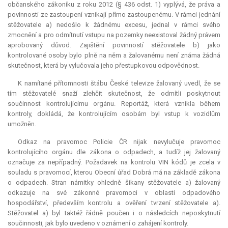
občanského zákoníku z roku 2012 (§ 436 odst. 1) vyplývá, že práva a
povinnosti ze zastoupení vznikají přímo zastoupenému. V rámci jednání
stěžovatele a) nedošlo k žádnému excesu, jednal v rámci svého
zmocnění a pro odmítnutí vstupu na pozemky neexistoval žádný právem
aprobovaný důvod. Zajištění povinností stěžovatele b) jako
kontrolované osoby bylo plně na něm a žalovanému není známa žádná
skutečnost, která by vylučovala jeho přestupkovou odpovědnost.
K namítané přítomnosti štábu České televize žalovaný uvedl, že se
tím stěžovatelé snaží zlehčit skutečnost, že odmítli poskytnout
součinnost kontrolujícímu orgánu. Reportáž, která vznikla během
kontroly, dokládá, že kontrolujícím osobám byl vstup k vozidlům
umožněn.
Odkaz na pravomoc Policie ČR nijak nevylučuje pravomoc
kontrolujícího orgánu dle zákona o odpadech, a tudíž jej žalovaný
označuje za nepřípadný. Požadavek na kontrolu VIN kódů je zcela v
souladu s pravomocí, kterou Obecní úřad Dobrá má na základě zákona
o odpadech. Stran námitky ohledně šikany stěžovatele a) žalovaný
odkazuje na své zákonné pravomoci v oblasti odpadového
hospodářství, především kontrolu a ověření tvrzení stěžovatele a).
Stěžovatel a) byl taktéž řádně poučen i o následcích neposkytnutí
součinnosti, jak bylo uvedeno v oznámení o zahájení kontroly.