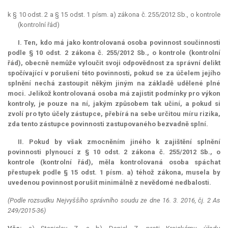
k § 10 odst. 2 a § 15 odst. 1 písm. a) zákona č. 255/2012 Sb., o kontrole
(kontrolní řád)
I. Ten, kdo má jako kontrolovaná osoba povinnost součinnosti
podle § 10 odst. 2 zákona č. 255/2012 Sb., o kontrole (kontrolní
řád), obecně nemůže vyloučit svoji odpovědnost za správní delikt
spočívající v porušení této povinnosti, pokud se za účelem jejího
splnění nechá zastoupit někým jiným na základě udělené plné
moci. Jelikož kontrolovaná osoba má zajistit podmínky pro výkon
kontroly, je pouze na ní, jakým způsobem tak učiní, a pokud si
zvolí pro tyto účely zástupce, přebírá na sebe určitou míru rizika,
zda tento zástupce povinnosti zastupovaného bezvadně splní.
II. Pokud by však zmocněním jiného k zajištění splnění
povinnosti plynoucí z § 10 odst. 2 zákona č. 255/2012 Sb., o
kontrole (kontrolní řád), měla kontrolovaná osoba spáchat
přestupek podle § 15 odst. 1 písm. a) téhož zákona, musela by
uvedenou povinnost porušit minimálně z nevědomé nedbalosti.
(Podle rozsudku Nejvyššího správního soudu ze dne 16. 3. 2016, čj. 2 As
249/2015-36)