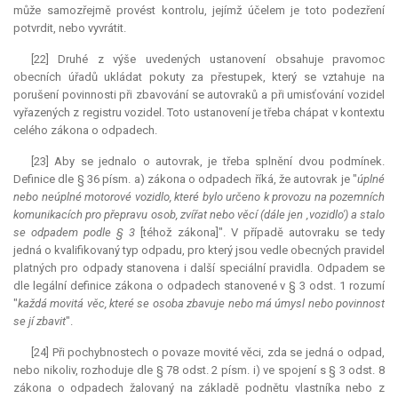
může samozřejmě provést kontrolu, jejímž účelem je toto podezření
potvrdit, nebo vyvrátit.
[22] Druhé z výše uvedených ustanovení obsahuje pravomoc
obecních úřadů ukládat pokuty za přestupek, který se vztahuje na
porušení povinnosti při zbavování se autovraků a při umisťování vozidel
vyřazených z registru vozidel. Toto ustanovení je třeba chápat v kontextu
celého zákona o odpadech.
[23] Aby se jednalo o autovrak, je třeba splnění dvou podmínek.
Definice dle § 36 písm. a) zákona o odpadech říká, že autovrak je "
úplné
nebo neúplné motorové vozidlo, které bylo určeno k provozu na pozemních
komunikacích pro přepravu osob, zvířat nebo věcí (dále jen ‚vozidlo') a stalo
se odpadem podle § 3
[téhož zákona]". V případě autovraku se tedy
jedná o kvalifikovaný typ odpadu, pro který jsou vedle obecných pravidel
platných pro odpady stanovena i další speciální pravidla. Odpadem se
dle legální definice zákona o odpadech stanovené v § 3 odst. 1 rozumí
"
každá movitá věc, které se osoba zbavuje nebo má úmysl nebo povinnost
se jí zbavit
".
[24] Při pochybnostech o povaze movité věci, zda se jedná o odpad,
nebo nikoliv, rozhoduje dle § 78 odst. 2 písm. i) ve spojení s § 3 odst. 8
zákona o odpadech žalovaný na základě podnětu vlastníka nebo z