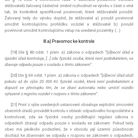
stěžovatelů žalovaný částečně změnil rozhodnutí ve výroku v části o vině
tak, že konkrétně specifikoval povinnosti, které stěžovatelé porušili.
Žalovaný tedy do výroku doplnil, že stěžovatel a) porušil povinnost
umožnit kontrolujícímu prohlídku vozidel a stěžovatel b) porušil
povinnost umožnit kontrolujícímu vstup na uvedené pozemky. (...)
III.a) Pravomoc ke kontrole
[19] Dle § 80 odst. 1 písm. a) zákona o odpadech "[o]
becní úřad a
újezdní úřad kontroluje, [...] zda fyzická osoba, která není podnikatelem, se
zbavuje odpadu pouze v souladu s tímto zákonem
".
[20] Dle § 69 odst. 1 písm. a) zákona o odpadech "[o]
becní úřad uloží
pokutu až do výše 20 000 Kč fyzické osobě, která není podnikatelem a
dopustí se přestupku tím, že se zbaví autovraku nebo umístí vozidlo
vyřazené z registru vozidel v rozporu s tímto zákonem
".
[21] První z výše uvedených ustanovení obsahuje explicitní zmocnění
obecních úřadů provádět kontrolu v oblasti odpadového hospodářství a
kontrolovat, zda se fyzické osoby podléhající regulaci zákona o
odpadech zbavují odpadu pouze v souladu se zákonem. Pokud tedy
obec má jakékoliv podezření, že v obvodu její územní působnosti
dochází ke zbavování se odpadu v rozporu se zákonem o odpadech,