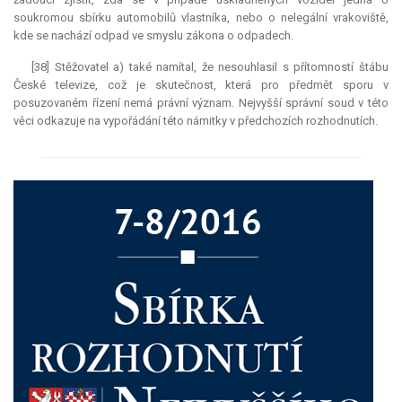
soukromou sbírku automobilů vlastníka, nebo o nelegální vrakoviště,
kde se nachází odpad ve smyslu zákona o odpadech.
[38] Stěžovatel a) také namítal, že nesouhlasil s přítomností štábu
České televize, což je skutečnost, která pro předmět sporu v
posuzovaném řízení nemá právní význam. Nejvyšší správní soud v této
věci odkazuje na vypořádání této námitky v předchozích rozhodnutích.