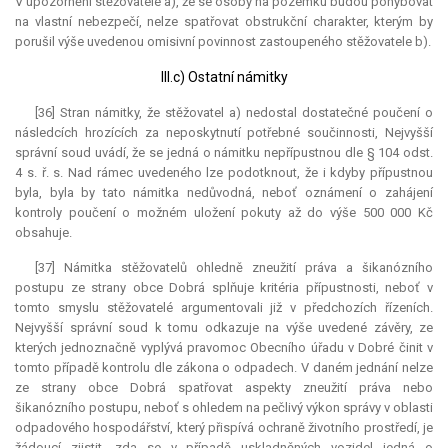
V upozornění stěžovatele a), že se osoby na pozemku budou pohybovat
na vlastní nebezpečí, nelze spatřovat obstrukční charakter, kterým by
porušil výše uvedenou omisivní povinnost zastoupeného stěžovatele b).
III.c) Ostatní námitky
[36] Stran námitky, že stěžovatel a) nedostal dostatečné poučení o
následcích hrozících za neposkytnutí potřebné součinnosti, Nejvyšší
správní soud uvádí, že se jedná o námitku nepřípustnou dle § 104 odst.
4 s. ř. s. Nad rámec uvedeného lze podotknout, že i kdyby přípustnou
byla, byla by tato námitka nedůvodná, neboť oznámení o zahájení
kontroly poučení o možném uložení pokuty až do výše 500 000 Kč
obsahuje.
[37] Námitka stěžovatelů ohledně zneužití práva a šikanózního
postupu ze strany obce Dobrá splňuje kritéria přípustnosti, neboť v
tomto smyslu stěžovatelé argumentovali již v předchozích řízeních.
Nejvyšší správní soud k tomu odkazuje na výše uvedené závěry, ze
kterých jednoznačně vyplývá pravomoc Obecního úřadu v Dobré činit v
tomto případě kontrolu dle zákona o odpadech. V daném jednání nelze
ze strany obce Dobrá spatřovat aspekty zneužití práva nebo
šikanózního postupu, neboť s ohledem na pečlivý výkon správy v oblasti
odpadového hospodářství, který přispívá ochraně životního prostředí, je
žádoucí zjistit, zda se v případě uskladněných vozidel jedná o