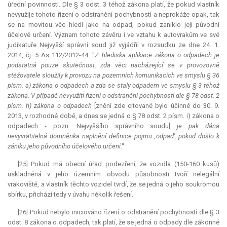
úřední povinnosti. Dle § 3 odst. 3 téhož zákona platí, že pokud vlastník
nevyužije tohoto řízení o odstranění pochybností a neprokáže opak, tak
se na movitou věc hledí jako na odpad, pokud zaniklo její původní
účelové určení. Význam tohoto závěru i ve vztahu k autovrakům ve své
judikatuře Nejvyšší správní soud již vyjádřil v rozsudku ze dne 24. 1.
2014, čj. 5 As 112/2012-44: "
Z hlediska aplikace zákona o odpadech je
podstatná pouze skutečnost, zda věci nacházející se v provozovně
stěžovatele sloužily k provozu na pozemních komunikacích ve smyslu § 36
písm. a) zákona o odpadech a zda se staly odpadem ve smyslu § 3 téhož
zákona. V případě nevyužití řízení o odstranění pochybností dle § 78 odst. 2
písm. h) zákona o odpadech
[znění zde citované bylo účinné do 30. 9.
2013, v rozhodné době, a dnes se jedná o § 78 odst. 2 písm. i) zákona o
odpadech - pozn. Nejvyššího správního soudu]
je pak dána
nevyvratitelná domněnka naplnění definice pojmu ‚odpad', pokud došlo k
zániku jeho původního účelového určení
."
[25] Pokud má obecní úřad podezření, že vozidla (150-160 kusů)
uskladněná v jeho územním obvodu působnosti tvoří nelegální
vrakoviště, a vlastník těchto vozidel tvrdí, že se jedná o jeho soukromou
sbírku, přichází tedy v úvahu několik řešení.
[26] Pokud nebylo iniciováno řízení o odstranění pochybností dle § 3
odst. 8 zákona o odpadech, tak platí, že se jedná o odpady dle zákonné