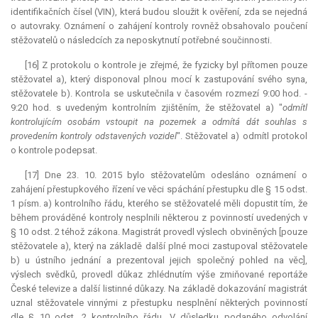
identifikačních čísel (VIN), která budou sloužit k ověření, zda se nejedná
o autovraky. Oznámení o zahájení kontroly rovněž obsahovalo poučení
stěžovatelů o následcích za neposkytnutí potřebné součinnosti.
[16] Z protokolu o kontrole je zřejmé, že fyzicky byl přítomen pouze
stěžovatel a), který disponoval plnou mocí k zastupování svého syna,
stěžovatele b). Kontrola se uskutečnila v časovém rozmezí 9:00 hod. -
9:20 hod. s uvedeným kontrolním zjištěním, že stěžovatel a) "
odmítl
kontrolujícím osobám vstoupit na pozemek a odmítá dát souhlas s
provedením kontroly odstavených vozidel
". Stěžovatel a) odmítl protokol
o kontrole podepsat.
[17] Dne 23. 10. 2015 bylo stěžovatelům odesláno oznámení o
zahájení přestupkového řízení ve věci spáchání přestupku dle § 15 odst.
1 písm. a) kontrolního řádu, kterého se stěžovatelé měli dopustit tím, že
během prováděné kontroly nesplnili některou z povinností uvedených v
§ 10 odst. 2 téhož zákona. Magistrát provedl výslech obviněných [pouze
stěžovatele a), který na základě další plné moci zastupoval stěžovatele
b) u ústního jednání a prezentoval jejich společný pohled na věc],
výslech svědků, provedl důkaz zhlédnutím výše zmiňované reportáže
České televize a další listinné důkazy. Na základě dokazování magistrát
uznal stěžovatele vinnými z přestupku nesplnění některých povinností
dle § 10 odst. 2 kontrolního řádu. V důsledku podaného odvolání