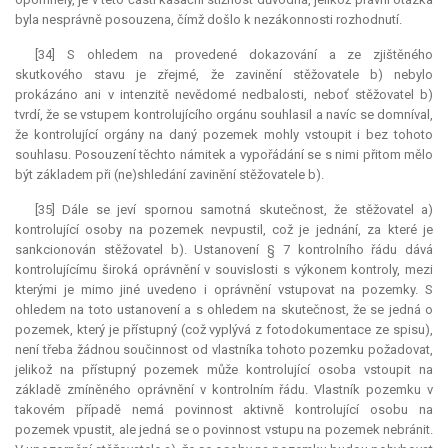
byla nesprávně posouzena, čímž došlo k nezákonnosti rozhodnutí.
[34] S ohledem na provedené dokazování a ze zjištěného
skutkového stavu je zřejmé, že zavinění stěžovatele b) nebylo
prokázáno ani v intenzitě nevědomé nedbalosti, neboť stěžovatel b)
tvrdí, že se vstupem kontrolujícího orgánu souhlasil a navíc se domníval,
že kontrolující orgány na daný pozemek mohly vstoupit i bez tohoto
souhlasu. Posouzení těchto námitek a vypořádání se s nimi přitom mělo
být základem při (ne)shledání zavinění stěžovatele b).
[35] Dále se jeví spornou samotná skutečnost, že stěžovatel a)
kontrolující osoby na pozemek nevpustil, což je jednání, za které je
sankcionován stěžovatel b). Ustanovení § 7 kontrolního řádu dává
kontrolujícímu široká oprávnění v souvislosti s výkonem kontroly, mezi
kterými je mimo jiné uvedeno i oprávnění vstupovat na pozemky. S
ohledem na toto ustanovení a s ohledem na skutečnost, že se jedná o
pozemek, který je přístupný (což vyplývá z fotodokumentace ze spisu),
není třeba žádnou součinnost od vlastníka tohoto pozemku požadovat,
jelikož na přístupný pozemek může kontrolující osoba vstoupit na
základě zmíněného oprávnění v kontrolním řádu. Vlastník pozemku v
takovém případě nemá povinnost aktivně kontrolující osobu na
pozemek vpustit, ale jedná se o povinnost vstupu na pozemek nebránit.