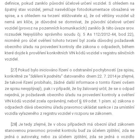
definice, pokud zaniklo původní účelové určení vozidel. S ohledem na
špatný stav vozidel, jemuž nasvědčuje fotodokumentace obsažená ve
spise, a s ohledem na tvrzení stěžovatele a), že od většiny vozidel už
nemá ani klíče, je důvodné se domnívat, že původní účelové určení
vozidel (provoz na pozemních komunikacích) zaniklo (k této úvaze srov.
rozsudek Nejvyššího správního soudu čj. 5 As 112/2012-44, bod 22),
nicméně pro účel ověření tohoto tvrzení byl zcela důvodný požadavek
obecního úřadu na provedení kontroly dle zákona o odpadech, během
které dojde k prověření konkrétních VIN kódů vozidel v registru silničních
vozidel.
[27] Pokud bylo iniciováno řízení o odstranění pochybností (ze spisu,
konkrétně ze "
Sdělení k podnětu
" datovaného dnem 22. 7. 2014 je zřejmé,
že takové řízení probíhalo, žádné další informace o tomto řízení ovšem
ze spisu nevyplývají), pak i v případě, že by žalovaný určil, že se o odpad
nejedná, je požadavek obecního úřadu na provedení kontroly a ověření
VIN kódů vozidel zcela oprávněný, neboť § 69 odst. 1 písm. a) zákona o
odpadech dává obecnímu úřadu pravomoc ukládat sankce i za umístění
vozidla vyřazeného z registru vozidel v rozporu se zákonem.
[28] Je tedy zřejmé, že v obou případech má obecní úřad zákonem
stanovenou pravomoc provést kontrolu buď za účelem zjištění, zda se
jedná o autovraky, nebo za účelem zjištění, zda se jedná o vozidlo