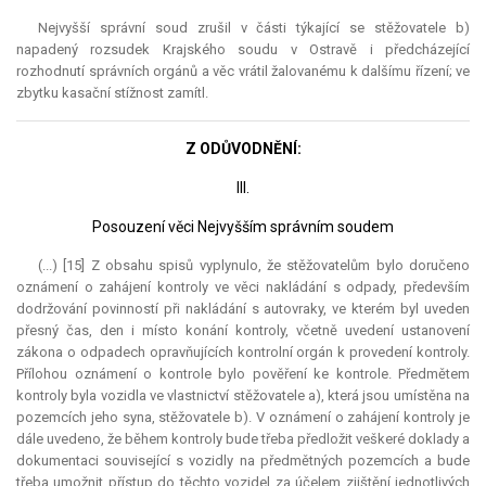
Nejvyšší správní soud zrušil v části týkající se stěžovatele b)
napadený rozsudek Krajského soudu v Ostravě i předcházející
rozhodnutí správních orgánů a věc vrátil žalovanému k dalšímu řízení; ve
zbytku kasační stížnost zamítl.
Z ODŮVODNĚNÍ:
III.
Posouzení věci Nejvyšším správním soudem
(...) [15] Z obsahu spisů vyplynulo, že stěžovatelům bylo doručeno
oznámení o zahájení kontroly ve věci nakládání s odpady, především
dodržování povinností při nakládání s autovraky, ve kterém byl uveden
přesný čas, den i místo konání kontroly, včetně uvedení ustanovení
zákona o odpadech opravňujících kontrolní orgán k provedení kontroly.
Přílohou oznámení o kontrole bylo pověření ke kontrole. Předmětem
kontroly byla vozidla ve vlastnictví stěžovatele a), která jsou umístěna na
pozemcích jeho syna, stěžovatele b). V oznámení o zahájení kontroly je
dále uvedeno, že během kontroly bude třeba předložit veškeré doklady a
dokumentaci související s vozidly na předmětných pozemcích a bude
třeba umožnit přístup do těchto vozidel za účelem zjištění jednotlivých