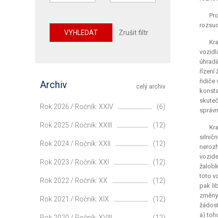
Pro
rozsud
VYHLEDAT
Zrušit filtr
Kr
vozidl
úhradě
řízení
řidiče
Archiv
celý archiv
konsta
skuteč
Rok 2026 / Ročník: XXIV
(6)
správn
Rok 2025 / Ročník: XXIII
(12)
Kr
silnič
Rok 2024 / Ročník: XXII
(12)
nerozh
vozide
Rok 2023 / Ročník: XXI
(12)
žalobk
toto v
Rok 2022 / Ročník: XX
(12)
pak li
změny 
Rok 2021 / Ročník: XIX
(12)
žádost
a) toh
Rok 2020 / Ročník: XVIII
(12)