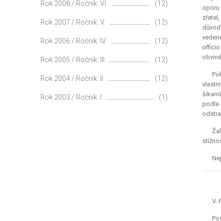
Rok 2008 / Ročník: VI
(12)
oporu 
zřetel
Rok 2007 / Ročník: V
(12)
důvodů
vedené
Rok 2006 / Ročník: IV
(12)
officio
obvině
Rok 2005 / Ročník: III
(12)
Po
Rok 2004 / Ročník: II
(12)
vlastn
šikanó
Rok 2003 / Ročník: I
(1)
podle 
odstra
Ža
stížnos
Nej
V.
Po