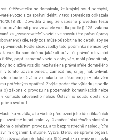
ost. Stěžovatelka se domnívala, že krajský soud pochybil,
tele vozidla za správní delikt. V této souvislosti odkázala
116/2018 Sb. Dovodila z něj, že úspěšné provedení testu
ní odpovědnosti provozovatele vozidla podle § 125f zákona
vaná za „
provozovatele
“ vozidla ve smyslu této právní úpravy
bovaného) cíle, tedy zda může působit na řidiče tak, aby se
 povinností. Podle stěžovatelky tato podmínka nemůže být
ahu k vozidlu samotnému jakákoli práva či právně
relevantní
 na řidiče, popř. samotné vozidlo coby věc, mohl působit tak,
kdy řidič užívá vozidlo nezávisle na právní sféře domnělého
 tomto užívání omezit, zamezit mu, či jej jinak ovlivnit.
 že vozidlo bude užíváno v souladu se zákonem) je v takovém
tomu potřebných opatření. Z výše podaného výkladu je podle
a) a b) zákona o provozu na pozemních komunikacích nelze
se v kontextu citovaného nálezu Ústavního soudu dostal do
h práv a svobod.
lastníku vozidla, a to včetně předložení jeho identifikačních
kopii uzavřené kupní smlouvy. Označení skutečného vlastníka
ákona o silničním provozu, a to bezprostředně následujícím
ávním orgánem I. stupně. Výzva, kterou se správní orgán I.
ůči stěžovatelce předcházela. Stěžovatelka rovněž nenalezla