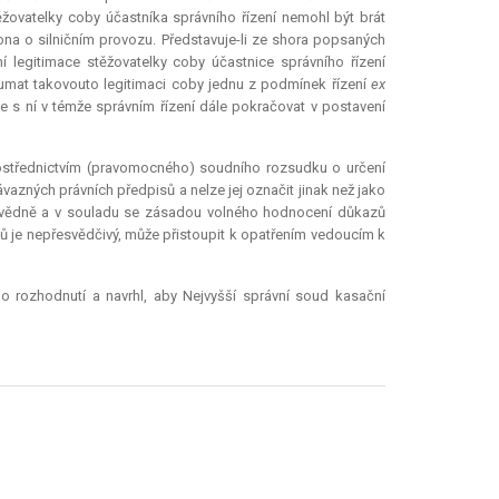
ěžovatelky coby účastníka správního řízení nemohl být brát
kona o silničním provozu. Představuje-li ze shora popsaných
í legitimace stěžovatelky coby účastnice správního řízení
umat takovouto legitimaci coby jednu z podmínek řízení
ex
lze s ní v témže správním řízení dále pokračovat v postavení
rostřednictvím (pravomocného) soudního rozsudku o určení
vazných právních předpisů a nelze jej označit jinak než jako
povědně a v souladu se zásadou volného hodnocení důkazů
dů je nepřesvědčivý, může přistoupit k opatřením vedoucím k
o rozhodnutí a navrhl, aby Nejvyšší správní soud kasační