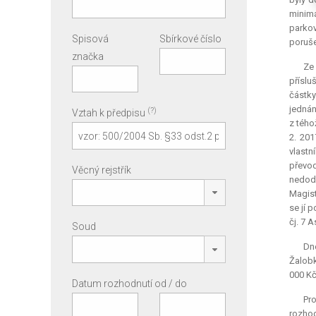
minimá
parkov
Spisová
Sbírkové číslo
poruše
značka
Ze
příslu
částky
jednán
(?)
Vztah k předpisu
z tého
2. 201
vlastn
převod
Věcný rejstřík
nedodr
Magist
se jí 
čj. 7 
Soud
Dne
Žalobk
000 Kč
Datum rozhodnutí od / do
Pro
rozhodn