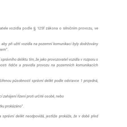
atele vozidla podle § 125f zákona o silničním provozu, ve
tí, aby při užití vozidla na pozemní komunikaci byly dodržovány
onem
“.
správního deliktu tím, že jako provozovatel vozidla v rozporu s
nnosti řidiče a pravidla provozu na pozemních komunikacích
šířenou působností správní delikt podle odstavce 1 projedná,
cí zahájení řízení proti určité osobě, nebo
utku prokázáno
“.
a správní delikt neodpovídá, jestliže prokáže, že v době před