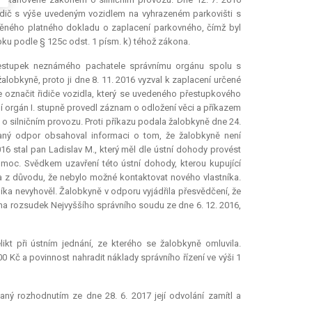
řidič s výše uvedeným vozidlem na vyhrazeném parkovišti s
ěného platného dokladu o zaplacení parkovného, čímž byl
ku podle § 125c odst. 1 písm. k) téhož zákona.
přestupek neznámého pachatele správnímu orgánu spolu s
žalobkyně, proto ji dne 8. 11. 2016 vyzval k zaplacení určené
e označit řidiče vozidla, který se uvedeného přestupkového
ní orgán I. stupně provedl záznam o odložení věci a příkazem
 o silničním provozu. Proti příkazu podala žalobkyně dne 24.
daný odpor obsahoval informaci o tom, že žalobkyně není
6 stal pan Ladislav M., který měl dle ústní dohody provést
 moc. Svědkem uzavření této ústní dohody, kterou kupující
a z důvodu, že nebylo možné kontaktovat nového vlastníka.
ka nevyhověl. Žalobkyně v odporu vyjádřila přesvědčení, že
na rozsudek Nejvyššího správního soudu ze dne 6. 12. 2016,
ikt při ústním jednání, ze kterého se žalobkyně omluvila.
0 Kč a povinnost nahradit náklady správního řízení ve výši 1
aný rozhodnutím ze dne 28. 6. 2017 její odvolání zamítl a