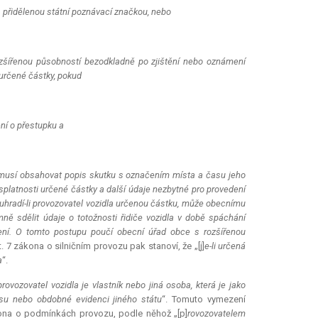
s přidělenou státní poznávací značkou, nebo
zšířenou působností bezodkladně po zjištění nebo oznámení
 určené částky, pokud
ení o přestupku a
musí obsahovat popis skutku s označením místa a času jeho
splatnosti určené částky a další údaje nezbytné pro provedení
uhradí-li provozovatel vozidla určenou částku, může obecnímu
mně sdělit údaje o totožnosti řidiče vozidla v době spáchání
lení. O tomto postupu poučí obecní úřad obce s rozšířenou
 7 zákona o silničním provozu pak stanoví, že „[j]
e-li určená
a
“.
rovozovatel vozidla je vlastník nebo jiná osoba, která je jako
pisu nebo obdobné evidenci jiného státu
“. Tomuto vymezení
kona o podmínkách provozu, podle něhož „[p]
rovozovatelem