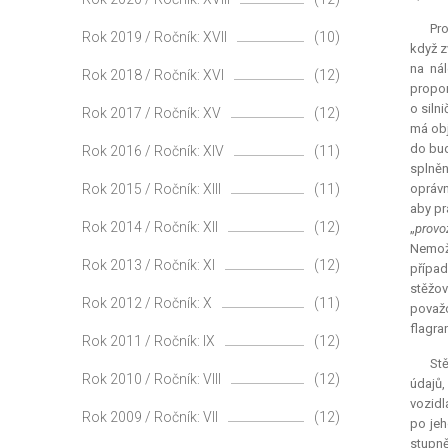
Pro
Rok 2019 / Ročník: XVII
(10)
když z
na nál
Rok 2018 / Ročník: XVI
(12)
propor
o siln
Rok 2017 / Ročník: XV
(12)
má obj
do bud
Rok 2016 / Ročník: XIV
(11)
splněn
Rok 2015 / Ročník: XIII
(11)
oprávn
aby pr
Rok 2014 / Ročník: XII
(12)
„
provo
Nemožn
Rok 2013 / Ročník: XI
(12)
případ
stěžov
Rok 2012 / Ročník: X
(11)
považ
flagra
Rok 2011 / Ročník: IX
(12)
Stě
Rok 2010 / Ročník: VIII
(12)
údajů,
vozidl
Rok 2009 / Ročník: VII
(12)
po jeh
stupně