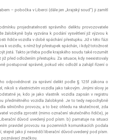
bem – pobočka v Liberci (dále jen „krajský soud“) ji zamítl
odmínku projednatelnosti správního deliktu provozovatele
že žalobkyně byla vyzvána k podání vysvětlení již výzvou k
sti řidiče vozidla v době spáchání přestupku. Již v této fázi
va k vozidlu, s nímž byl přestupek spáchán, i když totožnost
být jistá. Takto je třeba podle krajského soudu také rozumět
 již před odložením přestupku. Za situace, kdy neexistovaly
pně postupoval správně, pokud věc odložil a zahájil řízení o
jeho odpovědnost za správní delikt podle § 125f zákona o
, nikoli s vlastnictvím vozidla jako takovým. Jinými slovy je
statné je, kdo je jako vlastník vozidla zapsán v registru
lkou předmětného vozidla žalobkyně. Je to tedy nepochybně
la silničního provozu, a to bez ohledu na skutečnost, zda
atel vozidla zprostit (mimo označení skutečného řidiče), je
 Liberační důvod uvedený pod písm. b) pamatuje na situaci
šením pravidel provozu na pozemních komunikacích podala
í, stejně jako jí nesvědčí liberační důvod uvedený pod písm.
ou poznávací značkou.