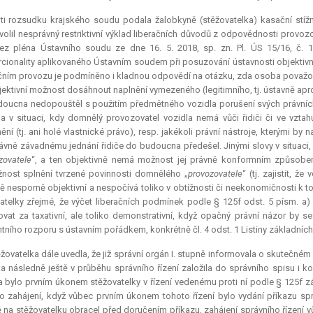
ti rozsudku krajského soudu podala žalobkyně (stěžovatelka) kasační stížn
volil nesprávný
restriktivní
výklad liberačních důvodů z odpovědnosti provozova
ez pléna Ústavního soudu ze dne 16. 5. 2018, sp. zn. Pl. ÚS 15/16, č. 
cionality aplikovaného Ústavním soudem při posuzování ústavnosti objektiv
ičním provozu je podmíněno i kladnou odpovědí na otázku, zda osoba považo
ektivní možnost dosáhnout naplnění vymezeného (legitimního, tj. ústavně apro
oucna nedopouštěl s použitím předmětného vozidla porušení svých právních
a v situaci, kdy domnělý provozovatel vozidla nemá vůči řidiči či ve vzt
ění (tj. ani holé vlastnické právo), resp. jakékoli právní nástroje, kterými by
ávně závadnému jednání řidiče do budoucna předešel. Jinými slovy v situaci, 
zovatele
“, a ten objektivně nemá možnost jej právně konformním způsobem v
ost splnění tvrzené povinnosti domnělého „
provozovatele
“ (tj. zajistit,
ě nesporně objektivní a nespočívá toliko v obtížnosti či neekonomičnosti k 
atelky zřejmé, že výčet liberačních podmínek podle § 125f odst. 5 písm. 
ovat za
taxativní
, ale toliko demonstrativní, když opačný právní názor by 
ntního rozporu s ústavním pořádkem, konkrétně čl. 4 odst. 1 Listiny základníc
žovatelka dále uvedla, že již správní orgán I. stupně informovala o skutečném v
 a následně ještě v průběhu správního řízení založila do správního spisu i 
a bylo prvním úkonem stěžovatelky v řízení vedenému proti ní podle § 125f z
o zahájení, když vůbec prvním úkonem tohoto řízení bylo vydání příkazu spr
 na stěžovatelku obracel před doručením příkazu, zahájení správního řízení v