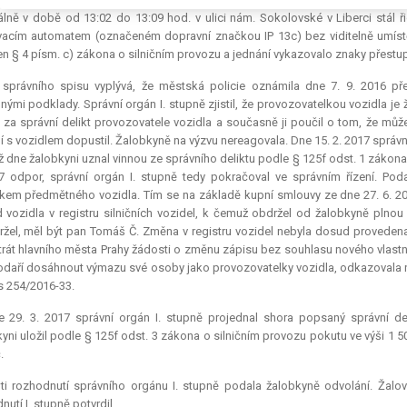
lně v době od 13:02 do 13:09 hod. v ulici nám. Sokolovské v Liberci stál 
acím automatem (označeném dopravní značkou IP 13c) bez viditelně umíst
n § 4 písm. c) zákona o silničním provozu a jednání vykazovalo znaky přestup
 správního spisu vyplývá, že městská policie oznámila dne 7. 9. 2016 
šnými podklady. Správní orgán I. stupně zjistil, že provozovatelkou vozidla je 
 za správní delikt provozovatele vozidla a současně ji poučil o tom, že můž
í s vozidlem dopustil. Žalobkyně na výzvu nereagovala. Dne 15. 2. 2017 správ
ž dne žalobkyni uznal vinnou ze správního deliktu podle § 125f odst. 1 zákona
7 odpor, správní orgán I. stupně tedy pokračoval ve správním řízení. Po
íkem předmětného vozidla. Tím se na základě kupní smlouvy ze dne 27. 6. 201
 vozidla v registru silničních vozidel, k čemuž obdržel od žalobkyně plnou
žel, měl být pan Tomáš Č. Změna v registru vozidel nebyla dosud proveden
rát hlavního města Prahy žádosti o změnu zápisu bez souhlasu nového vlastní
podaří dosáhnout výmazu své osoby jako provozovatelky vozidla, odkazovala 
As 254/2016-33.
 29. 3. 2017 správní orgán I. stupně projednal shora popsaný správní del
yni uložil podle § 125f odst. 3 zákona o silničním provozu pokutu ve výši 1 50
.
ti rozhodnutí správního orgánu I. stupně podala žalobkyně odvolání. Žalov
utí I. stupně potvrdil.