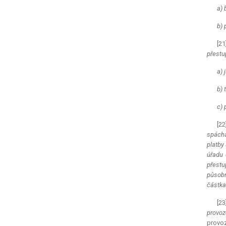
a) 
b) 
[21
přestu
a) 
b) 
c) 
[22
spáchá
platby
úřadu 
přestu
působn
částka 
[23
provoz
provoz