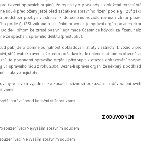
pro tvrzení správních orgánů, že by na tyto podklady a doložená tvrzení st
, nejsou-li předloženy ještě před začátkem správního řízení podle § 125f zá
 předchozí pozbytí vlastnictví k dotčenému vozidlu rovněž i ztrátu pasivn
ho podle § 125f zákona o silničním provozu, je správní orgán povinen zko
. Dojde-li přitom ke ztrátě pasivní legitimace účastnice kdykoli za řízení, ne
né ze spáchání správního deliktu (přestupku).
kud pak jde o domnělou nutnost dokladování ztráty vlastnictví k vozidlu p
ictví, stěžovatelka uvedla, že tento požadavek jde dalece nad rámec obecně zá
zní. Je povinností správního orgánu přistoupit k otázce dokazování zod
§ 51 správního řádu z roku 2004. Sezná-li správní orgán, že některý z podkla
nění takové nejistoty.
lovaný ve svém vyjádření ke kasační stížnosti odkázal na odůvodnění svéh
t zamítl.
vyšší správní soud kasační stížnost zamítl.
Z ODŮVODNĚNÍ:
 Posouzení věci Nejvyšším správním soudem
souzení věci Nejvyšším správním soudem