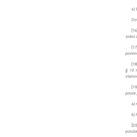
a) 
Dot
[16
znění 
[17
povinn
[18
§ 10 n
stanov
[19
pouze 
a) 
b) 
[20
poruše