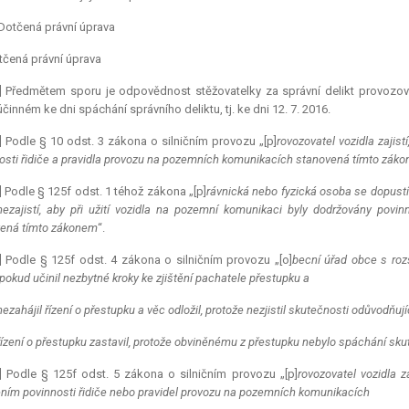
Dotčená právní úprava
čená právní úprava
] Předmětem sporu je odpovědnost stěžovatelky za správní delikt provozov
účinném ke dni spáchání správního deliktu, tj. ke dni 12. 7. 2016.
] Podle § 10 odst. 3 zákona o silničním provozu „[p]
rovozovatel vozidla zajis
osti řidiče a pravidla provozu na pozemních komunikacích stanovená tímto zák
] Podle § 125f odst. 1 téhož zákona „[p]
rávnická nebo fyzická osoba se dopustí 
ezajistí, aby při užití vozidla na pozemní komunikaci byly dodržovány povi
ená tímto zákonem
“.
] Podle § 125f odst. 4 zákona o silničním provozu „[o]
becní úřad obce s roz
pokud učinil nezbytné kroky ke zjištění pachatele přestupku a
nezahájil řízení o přestupku a věc odložil, protože nezjistil skutečnosti odůvodňují
řízení o přestupku zastavil, protože obviněnému z přestupku nebylo spáchání sk
] Podle § 125f odst. 5 zákona o silničním provozu „[p]
rovozovatel vozidla z
ním povinnosti řidiče nebo pravidel provozu na pozemních komunikacích