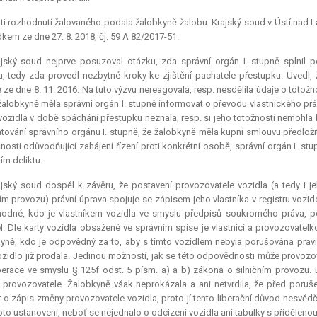
ti rozhodnutí žalovaného podala žalobkyně žalobu. Krajský soud v Ústí nad La
kem ze dne 27. 8. 2018, čj. 59 A 82/2017-51.
ajský soud nejprve posuzoval otázku, zda správní orgán I. stupně splnil p
a, tedy zda provedl nezbytné kroky ke zjištění pachatele přestupku. Uvedl, 
 ze dne 8. 11. 2016. Na tuto výzvu nereagovala, resp. nesdělila údaje o totožno
 žalobkyně měla správní orgán I. stupně informovat o převodu vlastnického prá
 vozidla v době spáchání přestupku neznala, resp. si jeho totožností nemohla 
tování správního orgánu I. stupně, že žalobkyně měla kupní smlouvu předložit
nosti odůvodňující zahájení řízení proti konkrétní osobě, správní orgán I. stu
ím deliktu.
ajský soud dospěl k závěru, že postavení provozovatele vozidla (a tedy i 
ním provozu) právní úprava spojuje se zápisem jeho vlastníka v registru vozidel
odné, kdo je vlastníkem vozidla ve smyslu předpisů soukromého práva, pod
l. Dle karty vozidla obsažené ve správním spise je vlastnicí a provozovate
yně, kdo je odpovědný za to, aby s tímto vozidlem nebyla porušována pravid
ozidlo již prodala. Jedinou možností, jak se této odpovědnosti může provozov
berace ve smyslu § 125f odst. 5 písm. a) a b) zákona o silničním provozu.
provozovatele. Žalobkyně však neprokázala a ani netvrdila, že před poru
 o zápis změny provozovatele vozidla, proto jí tento liberační důvod nesvědč
oto ustanovení, neboť se nejednalo o odcizení vozidla ani tabulky s přidělen