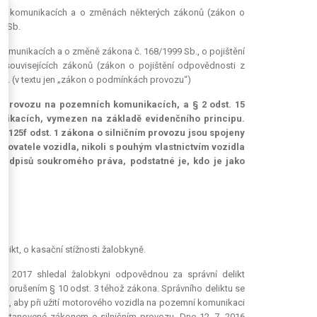
ích komunikacích a o změnách některých zákonů (zákon o
7 Sb.
komunikacích a o změně zákona č. 168/1999 Sb., o pojištění
ouvisejících zákonů (zákon o pojištění odpovědnosti z
Sb. (v textu jen „zákon o podmínkách provozu“)
 o provozu na pozemních komunikacích, a § 2 odst. 15
nikacích, vymezen na základě evidenčního principu.
§ 125f odst. 1 zákona o silničním provozu jsou spojeny
ozovatele vozidla, nikoli s pouhým vlastnictvím vozidla
ředpisů soukromého práva, podstatné je, kdo je jako
1)
likt, o kasační stížnosti žalobkyně.
 3. 2017 shledal žalobkyni odpovědnou za správní delikt
s porušením § 10 odst. 3 téhož zákona. Správního deliktu se
tila, aby při užití motorového vozidla na pozemní komunikaci
h stanovené zákonem o silničním provozu. Dne 12. 7. 2016