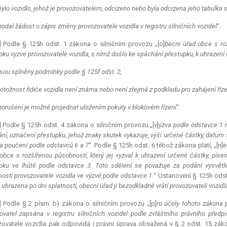
bylo vozidlo, jehož je provozovatelem, odcizeno nebo byla odcizena jeho tabulka 
podal žádost o zápis změny provozovatele vozidla v registru silničních vozidel
“.
] Podle § 125h odst. 1 zákona o silničním provozu „[o]
becní úřad obce s ro
pku vyzve provozovatele vozidla, s nímž došlo ke spáchání přestupku, k uhrazení
jsou splněny podmínky podle § 125f odst. 2,
totožnost řidiče vozidla není známa nebo není zřejmá z podkladu pro zahájení říz
porušení je možné projednat uložením pokuty v blokovém řízení
“.
] Podle § 125h odst. 4 zákona o silničním provozu „[v]
ýzva podle odstavce 1 
ní, označení přestupku, jehož znaky skutek vykazuje, výši určené částky, datum 
 a poučení podle odstavců 6 a 7
“. Podle § 125h odst. 6 téhož zákona platí, „[n]
e
obce s rozšířenou působností, který jej vyzval k uhrazení určené částky, píse
pku ve lhůtě podle odstavce 3. Toto sdělení se považuje za podání vysvět
ostí provozovatele vozidla ve výzvě podle odstavce 1.
“ Ustanovení § 125h odst.
uhrazena po dni splatnosti, obecní úřad ji bezodkladně vrátí provozovateli vozidl
] Podle § 2 písm. b) zákona o silničním provozu „[p]
ro účely tohoto zákona p
ovatel zapsána v registru silničních vozidel podle zvláštního právního před
ovatele vozidla pak odpovídá i právní úprava obsažená v § 2 odst. 15 zá