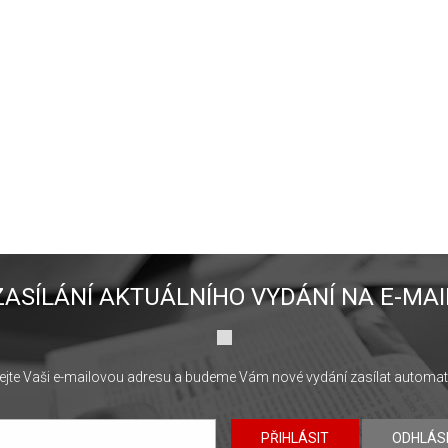
ZASÍLÁNÍ AKTUÁLNÍHO VYDÁNÍ NA E-MAI
jte Vaši e-mailovou adresu a budeme Vám nové vydání zasílat automat
PŘIHLÁSIT
ODHLÁS