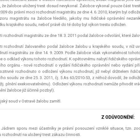
, že žalobce uložený trest dosud nevykonal. Žalobce vykonal pouze část tres
 2009 do právní moci rozhodnutí magistrátu ze dne 4. 6. 2010, kterým byl odl
zoru magistrátu na žalobce hledělo, jakoby mu řidičské oprávnění nezani
ku krajského soudu, neboť právě do té doby byl výkon trestu odložen.
ti rozhodnutí magistrátu ze dne 18. 3. 2011 podal žalobce odvolání, které žalo
ti rozhodnutí žalovaného podal žalobce žalobu u krajského soudu, v níž u
nutí magistrátu ze dne 14. 9. 2009. Podle žalobce však vykonatelnost tohot
e o odklad výkonu tohoto rozhodnutí. K opětovnému nabytí řidičského oprávn
ího orgánu - nové rozhodnutí o vydání řidičského oprávnění nebo vydání pří
ozitivně rozhodnuto o odložení výkonu rozhodnutí, již nebyl držitelem řid
ího soudu ze dne 25. 3. 2011, čj. 5 As 63/2010-53, z něhož dovodil, že odlož
 (tj. plnění exekvovatelnému). Odložení výkonu rozhodnutí nemůže přivodit vrá
ění žalobce již účinně pozbyl).
jský soud v Ostravě žalobu zamítl.
Z ODŮVODNĚNÍ:
.) Jádrem sporu mezi účastníky je právní posouzení vzniklé situace, tzn. 
 rozhodnutí na uložený trest zákazu činnosti.