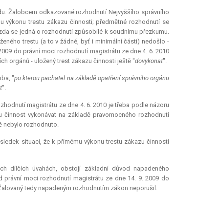
oudu. Žalobcem odkazované rozhodnutí Nejvyššího správního
du výkonu trestu zákazu činnosti; předmětné rozhodnutí se
. zda se jedná o rozhodnutí způsobilé k soudnímu přezkumu.
eného trestu (a to v žádné, byť i minimální části) nedošlo -
2009 do právní moci rozhodnutí magistrátu ze dne 4. 6. 2010
h orgánů - uložený trest zákazu činnosti ještě "
dovykonat
".
ba, "
po kterou pachatel na základě opatření správního orgánu
t
".
zhodnutí magistrátu ze dne 4. 6. 2010 je třeba podle názoru
u činnost vykonávat na základě pravomocného rozhodnutí
tě nebylo rozhodnuto.
sledek situaci, že k přímému výkonu trestu zákazu činnosti
ých dílčích úvahách, obstojí základní důvod napadeného
od právní moci rozhodnutí magistrátu ze dne 14. 9. 2009 do
i. Žalovaný tedy napadeným rozhodnutím zákon neporušil.