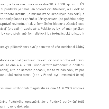
oud, a to ve svém nálezu ze dne 30. 9. 2008, sp. zn. II. ÚS
 představuje nikoli jen odklad vynutitelnosti, ale i odklad
 tohoto institutu je minimalizace škodlivých následků, z
opností působit i zpětně s účinky
ex tunc
(od počátku doby,
 Správní rozhodnutí tak z formálního hlediska zůstává sice
ají (prozatím) zachována. Pakliže by byl přiznán jakýkoli
 by se o přehnaně formalistický, ba textualistický přístup k
stavy), přičemž ani v nyní posuzované věci neshledal žádný
lobce vykonal část trestu zákazu činnosti v době od právní
tu ze dne 4. 6. 2010. Působí-li totiž rozhodnutí o odkladu
ládán), a to od samého počátku, má to za následek, že pro
onu uloženého trestu (a to v žádné, byť i minimální části)
ávní mocí rozhodnutí magistrátu ze dne 14. 9. 2009 řidičské
iku řidičského oprávnění. Jeho řidičské oprávnění totiž
ávání nového dokladu.