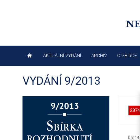
NE
AKTUÁLNÍ VYDÁNÍ
ARCHIV
O SBÍRCE
VYDÁNÍ 9/2013
2874
k § 14