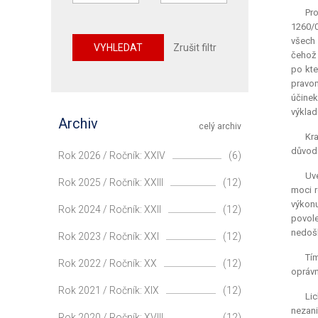
Pro
1260/0
všech 
VYHLEDAT
Zrušit filtr
čehož 
po kte
pravom
účinek
výklad
Archiv
celý archiv
Kra
důvod 
Rok 2026 / Ročník: XXIV
(6)
Uve
Rok 2025 / Ročník: XXIII
(12)
moci r
výkonu
Rok 2024 / Ročník: XXII
(12)
povole
nedošl
Rok 2023 / Ročník: XXI
(12)
Tím
Rok 2022 / Ročník: XX
(12)
oprávn
Rok 2021 / Ročník: XIX
(12)
Li
nezani
Rok 2020 / Ročník: XVIII
(12)