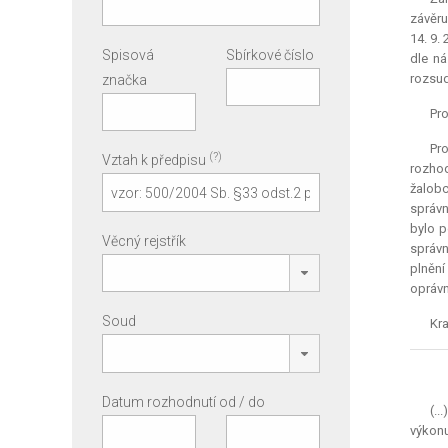
závěru
14. 9.
Spisová
Sbírkové číslo
dle ná
rozsud
značka
Pro
Pro
(?)
Vztah k předpisu
rozhod
žalobc
správn
bylo p
Věcný rejstřík
správn
plnění
oprávn
Soud
Kra
Datum rozhodnutí od / do
(..
výkonu