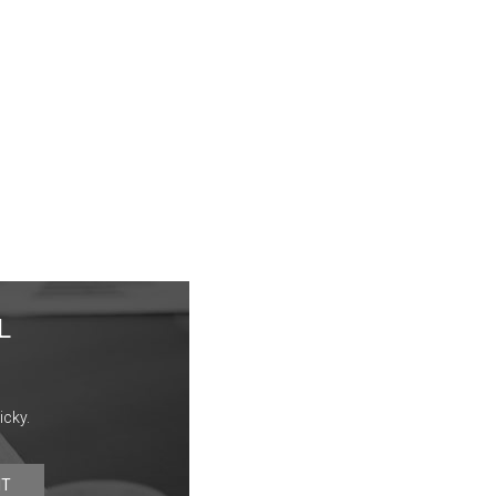
L
icky.
IT