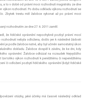
tu, a to v době od právní moci rozhodnutí magistrátu ze dne
ožen výkon rozhodnutí. Po dobu odkladu výkonu rozhodnutí se
klo. Zbytek trestu měl žalobce vykonat až po právní moci
vaný rozhodnutím ze dne 27. 6. 2011 zamítl.
vedl, že řidičské oprávnění nepochybně pozbyl právní mocí
o rozhodnutí nebyla odložena, došlo jen k následné žádosti
ění je podle žalobce nutné, aby byl učiněn samostatný úkon
slušného dokladu. Žalobce dospěl k závěru, že ke dni, kdy
ičského oprávnění. Žalobce odkázal na rozsudek Nejvyššího
it lze toliko výkon rozhodnutí k peněžitému či nepeněžitému
cení či odložení pozbytí řidičského oprávnění (když řidičské
zodpovězení otázky, jaké účinky má časově následný odklad