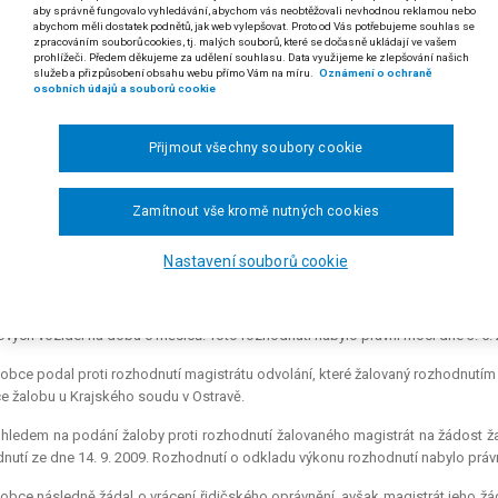
aby správně fungovalo vyhledávání, abychom vás neobtěžovali nevhodnou reklamou nebo
.
abychom měli dostatek podnětů, jak web vylepšovat. Proto od Vás potřebujeme souhlas se
zpracováním souborů cookies, tj. malých souborů, které se dočasně ukládají ve vašem
 Odklad výkonu rozhodnutí (§ 83 odst. 1 zákona č. 200/1990 Sb., o p
prohlížeči. Předem děkujeme za udělení souhlasu. Data využijeme ke zlepšování našich
u činnosti (zákaz řízení motorových vozidel) má za následek, že na
služeb a přizpůsobení obsahu webu přímo Vám na míru.
Oznámení o ochraně
osobních údajů a souborů cookie
u hledí, jako by dosud nezaniklo.
. Doba od právní moci rozhodnutí o uložení trestu zákazu činnosti
Přijmout všechny soubory cookie
nutí se do doby zákazu činnosti započte podle § 14 odst. 2 zákona č. 2
 rozsudku Krajského soudu v Ostravě ze dne 14. 2. 2013, čj. 22 A 187/2011-18)
Zamítnout vše kromě nutných cookies
dikatura:
nález Ústavního soudu č. 159/2008 Sb. ÚS (sp. zn. II. ÚS 1260/07).
Nastavení souborů cookie
. P. proti Krajskému úřadu Olomouckého kraje o vrácení řidičského oprávnění.
istrát města Olomouc (dále jen "magistrát") rozhodnutím ze dne 14. 9. 2009 ulo
vých vozidel na dobu 6 měsíců. Toto rozhodnutí nabylo právní moci dne 3. 5. 
obce podal proti rozhodnutí magistrátu odvolání, které žalovaný rozhodnutím 
e žalobu u Krajského soudu v Ostravě.
hledem na podání žaloby proti rozhodnutí žalovaného magistrát na žádost žal
nutí ze dne 14. 9. 2009. Rozhodnutí o odkladu výkonu rozhodnutí nabylo právn
obce následně žádal o vrácení řidičského oprávnění, avšak magistrát jeho žád