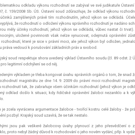
blematikou odkladu výkonu rozhodnutí se zabýval ve své judikatuře Ústavní s
7, č. 159/2008 Sb. ÚS. Ústavní soud zdůrazňuje, že odklad výkonu rozhodnutí
účinků zamýšlených právě tím rozhodnutím, jehož výkon se odkládá. Účelem
vyplývá, že rozhodnutí o odložení výkonu správního rozhodnutí je nadáno sch
rou měly účinky rozhodnutí, jehož výkon se odkládá, vůbec nastat či trvat).
ocným, uložené povinnosti však nelze vynucovat, odejmutá oprávnění zůstáv
 rozhodnutí, které je sice v právní moci, ale jehož výkon byl odložen, jednalo
u práva vedoucí k porušování základních práv a svobod.
jský soud respektuje shora uvedený výklad Ústavního soudu (čl. 89 odst. 2 Ú
pro legitimní odchýlení se od něj.
deným výkladem je třeba korigovat úvahu správních orgánů o tom, že snad ža
ozhodnutí magistrátu ze dne 14. 9. 2009 do právní moci rozhodnutí magistrá
 rozhodnutí tak, že zabraňuje všem účinkům rozhodnutí (jehož výkon je odk
ný odklad došlo k situaci, kdy řidičské oprávnění žalobci nezaniklo a k výk
o.
 je zcela vyvrácena argumentace žalobce - tvořící kostru celé žaloby - že pr
ění pozbyl. Krajský soud uzavírá, že se tak nestalo.
chými jsou pak veškeré žalobcovy úvahy plynoucí z jeho přesvědčení o zán
klo, proto nebyl žádný důvod k rozhodování o jeho novém vydání, příp. k vyd