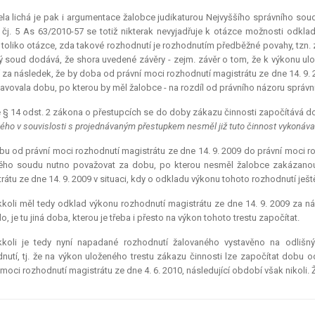
la lichá je pak i argumentace žalobce judikaturou Nejvyššího správního s
čj. 5 As 63/2010-57 se totiž nikterak nevyjadřuje k otázce možnosti odkla
 toliko otázce, zda takové rozhodnutí je rozhodnutím předběžné povahy, tzn
ý soud dodává, že shora uvedené závěry - zejm. závěr o tom, že k výkonu ulož
 za následek, že by doba od právní moci rozhodnutí magistrátu ze dne 14. 9. 
avovala dobu, po kterou by měl žalobce - na rozdíl od právního názoru správníc
 § 14 odst. 2 zákona o přestupcích se do doby zákazu činnosti započítává do
ého v souvislosti s projednávaným přestupkem nesměl již tuto činnost vykonáva
u od právní moci rozhodnutí magistrátu ze dne 14. 9. 2009 do právní moci ro
kého soudu nutno považovat za dobu, po kterou nesměl žalobce zakázano
rátu ze dne 14. 9. 2009 v situaci, kdy o odkladu výkonu tohoto rozhodnutí ješ
koli měl tedy odklad výkonu rozhodnutí magistrátu ze dne 14. 9. 2009 za ná
o, je tu jiná doba, kterou je třeba i přesto na výkon tohoto trestu započítat.
kkoli je tedy nyní napadané rozhodnutí žalovaného vystavěno na odlišn
nutí, tj. že na výkon uloženého trestu zákazu činnosti lze započítat dobu 
 moci rozhodnutí magistrátu ze dne 4. 6. 2010, následující období však nikol