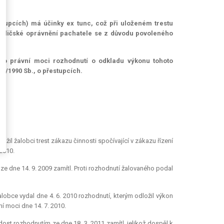
řestupcích) má účinky
ex tunc
, což při uloženém trestu
 řidičské oprávnění pachatele se z důvodu povoleného
 do právní moci rozhodnutí o odkladu výkonu tohoto
00/1990 Sb., o přestupcích.
žil žalobci trest zákazu činnosti spočívající v zákazu řízení
2010.
ze dne 14. 9. 2009 zamítl. Proti rozhodnutí žalovaného podal
obce vydal dne 4. 6. 2010 rozhodnutí, kterým odložil výkon
í moci dne 14. 7. 2010.
ost rozhodnutím ze dne 18. 3. 2011 zamítl, jelikož dospěl k