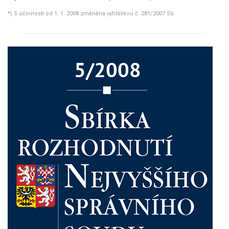
*) S účinností od 1. 1. 2008 změněna vyhláškou č. 281/2007 Sb.