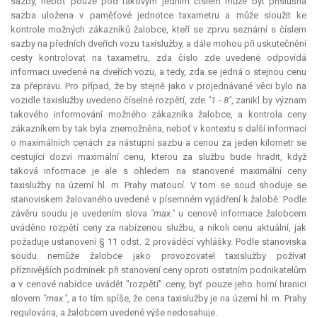
sazby, neboť pouze pod takovým jedním číslem může být příslušná
sazba uložena v paměťové jednotce taxametru a může sloužit ke
kontrole možných zákazníků žalobce, kteří se zprvu seznámí s číslem
sazby na předních dveřích vozu taxislužby, a dále mohou při uskutečnění
cesty kontrolovat na taxametru, zda číslo zde uvedené odpovídá
informaci uvedené na dveřích vozu, a tedy, zda se jedná o stejnou cenu
za přepravu. Pro případ, že by stejně jako v projednávané věci bylo na
vozidle taxislužby uvedeno číselné rozpětí, zde
"1 - 8"
, zanikl by význam
takového informování možného zákazníka žalobce, a kontrola ceny
zákazníkem by tak byla znemožněna, neboť v kontextu s další informací
o maximálních cenách za nástupní sazbu a cenou za jeden kilometr se
cestující dozví maximální cenu, kterou za službu bude hradit, když
taková informace je ale s ohledem na stanovené maximální ceny
taxislužby na území hl. m. Prahy matoucí. V tom se soud shoduje se
stanoviskem žalovaného uvedené v písemném vyjádření k žalobě. Podle
závěru soudu je uvedením slova
"max."
u cenové informace žalobcem
uváděno rozpětí ceny za nabízenou službu, a nikoli cenu aktuální, jak
požaduje ustanovení § 11 odst. 2 prováděcí vyhlášky. Podle stanoviska
soudu nemůže žalobce jako provozovatel taxislužby požívat
příznivějších podmínek při stanovení ceny oproti ostatním podnikatelům
a v cenové nabídce uvádět "rozpětí" ceny, byť pouze jeho horní hranici
slovem
"max."
, a to tím spíše, že cena taxislužby je na území hl. m. Prahy
regulována, a žalobcem uvedené výše nedosahuje.