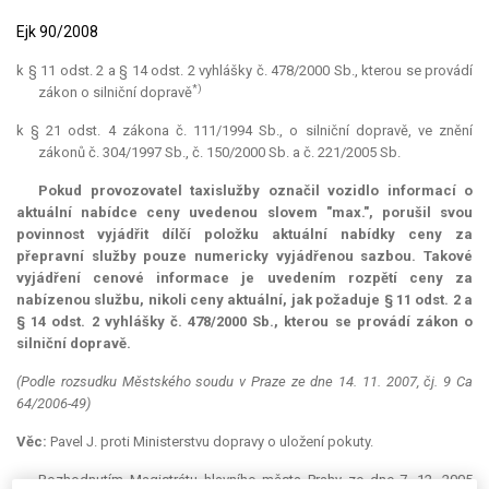
Ejk 90/2008
k § 11 odst. 2 a § 14 odst. 2 vyhlášky č. 478/2000 Sb., kterou se provádí
*)
zákon o silniční dopravě
k § 21 odst. 4 zákona č. 111/1994 Sb., o silniční dopravě, ve znění
zákonů č. 304/1997 Sb., č. 150/2000 Sb. a č. 221/2005 Sb.
Pokud provozovatel taxislužby označil vozidlo informací o
aktuální nabídce ceny uvedenou slovem "max.", porušil svou
povinnost vyjádřit dílčí položku aktuální nabídky ceny za
přepravní služby pouze numericky vyjádřenou sazbou. Takové
vyjádření cenové informace je uvedením rozpětí ceny za
nabízenou službu, nikoli ceny aktuální, jak požaduje § 11 odst. 2 a
§ 14 odst. 2 vyhlášky č. 478/2000 Sb., kterou se provádí zákon o
silniční dopravě.
(Podle rozsudku Městského soudu v Praze ze dne 14. 11. 2007, čj. 9 Ca
64/2006-49)
Věc:
Pavel J. proti Ministerstvu dopravy o uložení pokuty.
Rozhodnutím Magistrátu hlavního města Prahy ze dne 7. 12. 2005