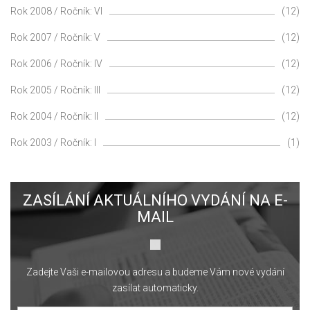
Rok 2008 / Ročník: VI
(12)
Rok 2007 / Ročník: V
(12)
Rok 2006 / Ročník: IV
(12)
Rok 2005 / Ročník: III
(12)
Rok 2004 / Ročník: II
(12)
Rok 2003 / Ročník: I
(1)
ZASÍLÁNÍ AKTUÁLNÍHO VYDÁNÍ NA E-
MAIL
Zadejte Vaši e-mailovou adresu a budeme Vám nové vydání
zasílat automaticky.