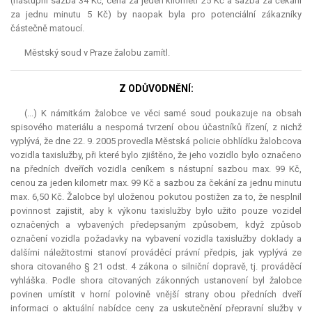
(nástupní sazba 34 Kč, cena za jeden kilometr 25 Kč a sazba za čekání
za jednu minutu 5 Kč) by naopak byla pro potenciální zákazníky
částečně matoucí.
Městský soud v Praze žalobu zamítl.
Z ODŮVODNĚNÍ:
(...) K námitkám žalobce ve věci samé soud poukazuje na obsah
spisového materiálu a nesporná tvrzení obou účastníků řízení, z nichž
vyplývá, že dne 22. 9. 2005 provedla Městská policie obhlídku žalobcova
vozidla taxislužby, při které bylo zjištěno, že jeho vozidlo bylo označeno
na předních dveřích vozidla ceníkem s nástupní sazbou max. 99 Kč,
cenou za jeden kilometr max. 99 Kč a sazbou za čekání za jednu minutu
max. 6,50 Kč. Žalobce byl uloženou pokutou postižen za to, že nesplnil
povinnost zajistit, aby k výkonu taxislužby bylo užito pouze vozidel
označených a vybavených předepsaným způsobem, když způsob
označení vozidla požadavky na vybavení vozidla taxislužby doklady a
dalšími náležitostmi stanoví prováděcí právní předpis, jak vyplývá ze
shora citovaného § 21 odst. 4 zákona o silniční dopravě, tj. prováděcí
vyhláška. Podle shora citovaných zákonných ustanovení byl žalobce
povinen umístit v horní polovině vnější strany obou předních dveří
informaci o aktuální nabídce ceny za uskutečnění přepravní služby v