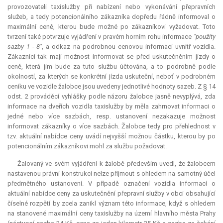
provozovateli taxislužby při nabízení nebo vykonávání přepravních
služeb, a tedy potencionálního zákazníka dopředu řádně informoval o
maximální ceně, kterou bude možné po zákazníkovi vyžadovat. Toto
tvrzení také potvrzuje vyjádření v pravém horním rohu informace
"použity
sazby 1 - 8"
, a odkaz na podrobnou cenovou informaci uvnitř vozidla.
Zákazníci tak mají možnost informovat se před uskutečněním jízdy o
ceně, která jim bude za tuto službu účtována, a to podrobně podle
okolností, za kterých se konkrétní jízda uskuteční, neboť v podrobném
ceníku ve vozidle žalobce jsou uvedeny jednotlivé hodnoty sazeb. Z § 14
odst. 2 prováděcí vyhlášky podle názoru žalobce jasně nevyplývá, zda
informace na dveřích vozidla taxislužby by měla zahrnovat informaci o
jedné nebo více sazbách, resp. ustanovení nezakazuje možnost
informovat zákazníky o více sazbách. Žalobce tedy pro přehlednost v
tzv. aktuální nabídce ceny uvádí nejvyšší možnou částku, kterou by po
potencionálním zákazníkovi mohl za službu požadovat.
Žalovaný ve svém vyjádření k žalobě především uvedl, že žalobcem
nastavenou právní konstrukci nelze přijmout s ohledem na samotný účel
předmětného ustanovení. V případě označení vozidla informací o
aktuální nabídce ceny za uskutečnění přepravní služby v obci obsahující
číselné rozpětí by zcela zanikl význam této informace, když s ohledem
na stanovené maximální ceny taxislužby na území hlavního města Prahy