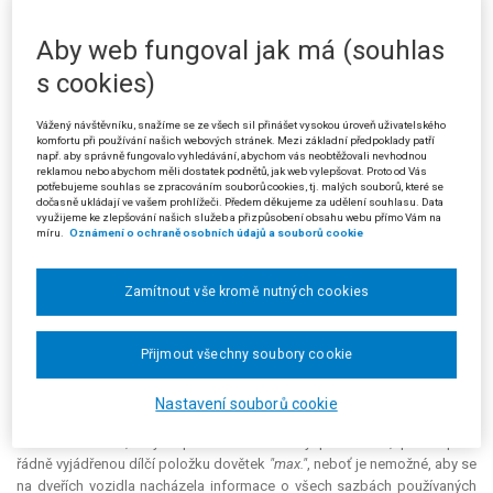
byla žalobci uložena pokuta 100 000 Kč za porušení § 21 odst. 4 zákona
o silniční dopravě a § 11 odst. 2 a § 14 odst. 2 vyhlášky č. 478/2000 Sb.
Aby web fungoval jak má (souhlas
(dále jen "prováděcí vyhláška"). Při kontrole dne 22. 9. 2005 bylo totiž
s cookies)
zjištěno, že žalobcem provozovaný vůz taxislužby byl označen aktuální
nabídkou ceny umístěnou na obou předních dveřích vozidla obsahující
pouze následující údaje v českém a anglickém jazyce:
"nástupní sazba:
Vážený návštěvníku, snažíme se ze všech sil přinášet vysokou úroveň uživatelského
komfortu při používání našich webových stránek. Mezi základní předpoklady patří
max. 99 Kč, cena za jeden kilometr: max. 99 Kč, čekání za jednu minutu:
např. aby správně fungovalo vyhledávání, abychom vás neobtěžovali nevhodnou
max. 6,50 Kč".
reklamou nebo abychom měli dostatek podnětů, jak web vylepšovat. Proto od Vás
potřebujeme souhlas se zpracováním souborů cookies, tj. malých souborů, které se
dočasně ukládají ve vašem prohlížeči. Předem děkujeme za udělení souhlasu. Data
Proti tomuto rozhodnutí podal žalobce odvolání. Žalovaný
využijeme ke zlepšování našich služeb a přizpůsobení obsahu webu přímo Vám na
rozhodnutím ze dne 1. 2. 2006 napadené rozhodnutí změnil tak, že se
míru.
Oznámení o ochraně osobních údajů a souborů cookie
žalobci ukládá pokuta ve výši 20 000 Kč.
Proti tomuto rozhodnutí podal žalobce žalobu u Městského soudu v
Zamítnout vše kromě nutných cookies
Praze, v níž zejména namítal, že se svým jednáním nedopustil jakéhokoli
porušení vytýkaných ustanovení zákona o silniční dopravě, ani § 11 odst.
2 prováděcí vyhlášky a že dílčí položka musí být vyjádřena "numericky",
Přijmout všechny soubory cookie
tedy číselně, a tuto skutečnost vozidlo žalobce v každém případě
splňovalo. Zmíněná ustanovení krátký věcný doplněk, např.
"max.",
nijak
Nastavení souborů cookie
nezakazují, pouze ukládají povinnost, aby dílčí položky byly vyjádřeny
číselně. Žalobce, aby naplnil tento zákonný požadavek, použil před
řádně vyjádřenou dílčí položku dovětek
"max."
, neboť je nemožné, aby se
na dveřích vozidla nacházela informace o všech sazbách používaných