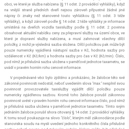
obci, ve které je služba nabízena (§ 11 odst. 2 prováděcí vyhlášky), když
na vnější straně předních dveří nejsou zároveň přípustné žádné jiné
nápisy či znaky než stanovené touto vyhláškou (§ 11 odst. 3 téže
vyhlášky), a když zároveň podle § 14 odst. 2 téže vyhlášky je informace
umístěná na dveřích vozidla taxislužby podle § 11 odst. 2 povinna
obsahovat aktuální nabídku ceny za přepravní služby na území obce, ve
které je dopravní služby nabízena, a musí zahrnovat všechny dílčí
položky, z nichž je výsledná sazba složena. Dílčí položkou pak může být
pouze numericky vyjádřená nástupní sazba v Kč, hodnota sazby pro
vzdálenost v Kč (Kč/km) a hodnota sazby pro čas v Kč (Kč/min). Číslo,
pod nímž je příslušná sazba uložena v paměťové jednotce taxametru, se
uvádí v pravém horním rohu cenové informace.
V projednávané věci bylo zjištěno a prokázáno, že žalobce této své
zákonné povinnosti nedostál, neboť uvedením slova
"max."
nesplnil svou
povinnost provozovatele taxislužby vyjádřit dílčí položku pouze
numericky vyjádřenou sazbou. Kromě toho žalobce porušil zákonnou
povinnost uvést v pravém horním rohu cenové informace číslo, pod nímž
je příslušná sazba uložena v paměťové jednotce taxametru. Tímto svým
jednáním žalobce porušil shora citovaný § 14 odst. 2 prováděcí vyhlášky.
K tomu soud poukazuje na slovo
"číslo"
, kterým měl zákonodárce podle
stanoviska soudu na mysli uvedení jednoho konkrétního čísla příslušné