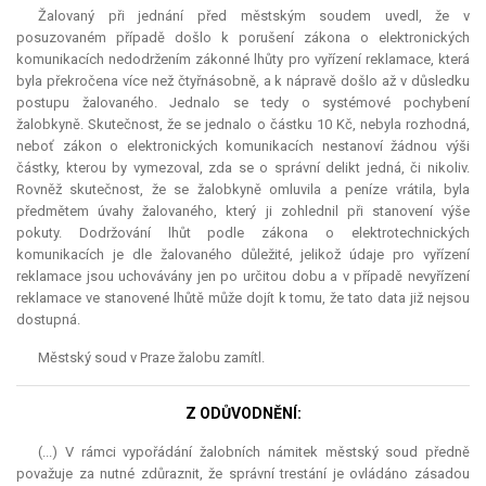
Žalovaný při jednání před městským soudem uvedl, že v
posuzovaném případě došlo k porušení zákona o elektronických
komunikacích nedodržením zákonné lhůty pro vyřízení reklamace, která
byla překročena více než čtyřnásobně, a k nápravě došlo až v důsledku
postupu žalovaného. Jednalo se tedy o systémové pochybení
žalobkyně. Skutečnost, že se jednalo o částku 10 Kč, nebyla rozhodná,
neboť zákon o elektronických komunikacích nestanoví žádnou výši
částky, kterou by vymezoval, zda se o správní delikt jedná, či nikoliv.
Rovněž skutečnost, že se žalobkyně omluvila a peníze vrátila, byla
předmětem úvahy žalovaného, který ji zohlednil při stanovení výše
pokuty. Dodržování lhůt podle zákona o elektrotechnických
komunikacích je dle žalovaného důležité, jelikož údaje pro vyřízení
reklamace jsou uchovávány jen po určitou dobu a v případě nevyřízení
reklamace ve stanovené lhůtě může dojít k tomu, že tato data již nejsou
dostupná.
Městský soud v Praze žalobu zamítl.
Z ODŮVODNĚNÍ:
(...) V rámci vypořádání žalobních námitek městský soud předně
považuje za nutné zdůraznit, že správní trestání je ovládáno zásadou