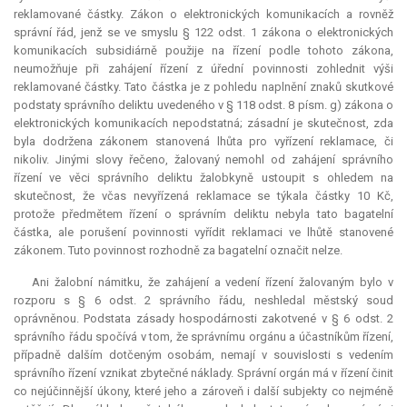
reklamované částky. Zákon o elektronických komunikacích a rovněž
správní řád, jenž se ve smyslu § 122 odst. 1 zákona o elektronických
komunikacích subsidiárně použije na řízení podle tohoto zákona,
neumožňuje při zahájení řízení z úřední povinnosti zohlednit výši
reklamované částky. Tato částka je z pohledu naplnění znaků skutkové
podstaty správního deliktu uvedeného v § 118 odst. 8 písm. g) zákona o
elektronických komunikacích nepodstatná; zásadní je skutečnost, zda
byla dodržena zákonem stanovená lhůta pro vyřízení reklamace, či
nikoliv. Jinými slovy řečeno, žalovaný nemohl od zahájení správního
řízení ve věci správního deliktu žalobkyně ustoupit s ohledem na
skutečnost, že včas nevyřízená reklamace se týkala částky 10 Kč,
protože předmětem řízení o správním deliktu nebyla tato bagatelní
částka, ale porušení povinnosti vyřídit reklamaci ve lhůtě stanovené
zákonem. Tuto povinnost rozhodně za bagatelní označit nelze.
Ani žalobní námitku, že zahájení a vedení řízení žalovaným bylo v
rozporu s § 6 odst. 2 správního řádu, neshledal městský soud
oprávněnou. Podstata zásady hospodárnosti zakotvené v § 6 odst. 2
správního řádu spočívá v tom, že správnímu orgánu a účastníkům řízení,
případně dalším dotčeným osobám, nemají v souvislosti s vedením
správního řízení vznikat zbytečné náklady. Správní orgán má v řízení činit
co nejúčinnější úkony, které jeho a zároveň i další subjekty co nejméně