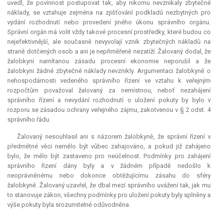
uvedl, že povinnost postupovat tak, aby nikomu nevznikaly zbytečné
náklady, se vztahuje zejména na zjišťování podkladů nezbytných pro
vydání rozhodnutí nebo provedení jiného úkonu správního orgánu.
Správní orgán má volit vždy takové procesní prostředky, které budou co
nejefektivnější, ale současně nevyvolají vznik zbytečných nákladů na
straně dotčených osob a ani je nepřiměřeně nezatíží. Žalovaný dodal, že
žalobkyní namítanou zásadu procesní ekonomie neporušil a že
žalobkyni žádné zbytečné náklady nevznikly. Argumentaci žalobkyně o
nehospodárnosti vedeného správního řízení ve vztahu k veřejným
rozpočtům považoval žalovaný za nemístnou, neboť nezahájení
správního řízení a nevydání rozhodnutí o uložení pokuty by bylo v
rozporu se zásadou ochrany veřejného zájmu, zakotvenou v § 2 odst. 4
správního řádu.
Žalovaný nesouhlasil ani s názorem žalobkyně, že správní řízení v
předmětné věci nemělo být vůbec zahajováno, a pokud již zahájeno
bylo, že mělo být zastaveno pro neúčelnost. Podmínky pro zahájení
správního řízení dány byly a v žádném případě nedošlo k
neoprávněnému nebo dokonce obtěžujícímu zásahu do sféry
žalobkyně. Žalovaný uzavřel, že dbal mezí správního uvážení tak, jak mu
to stanovuje zákon, všechny podmínky pro uložení pokuty byly splněny a
výše pokuty byla srozumitelně odůvodněna.