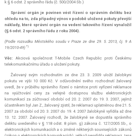
k § 6 odst. 2 správního řádu (č. 500/2004 Sb.)
Správní orgán je povinen vést řízení o správním deliktu bez
ohledu na to, zda případný výnos v podobě uložené pokuty převýší
náklady, které správní orgán na vedení takového řízení vynaložil
(§ 6 odst. 2 správního řádu z roku 2004).
(Podle rozsudku Městského soudu v Praze ze dne 29. 5. 2013, čj. 9 A
*)
19/2010-49)
Věc:
Akciová společnost T-Mobile Czech Republic proti Českému
telekomunikačnímu úřadu o uložení pokuty.
Žalovaný svým rozhodnutím ze dne 23. 3. 2009 uložil žalobkyni
pokutu ve výši 10 000 Kč. V odůvodnění svého rozhodnutí žalovaný
uvedl, že v průběhu správního řízení o námitce proti vyřízení reklamace
na vyúčtování ceny za veřejně dostupnou službu elektronických
komunikací za zúčtovací období od 20. 2. 2007 do 19. 3. 2007, jejímž
účastníkem byl Jan Z., žalovaný zjistil, že reklamaci uplatněnou dne 21. 5.
2007 za období od 20. 3. 2007 do 19. 4. 2007 žalobkyně vyřídila až dne
13. 12. 2007. Žalovaný rozhodl, že žalobkyně se dopustila správního
deliktu uvedeného v § 118 odst. 8 písm. g) zákona č. 127/2005 Sb., o
elektronických komunikacích a o změně některých souvisejících zákonů
(zákon o elektronických komunikacích), jelikož nevyřídila reklamaci Jana