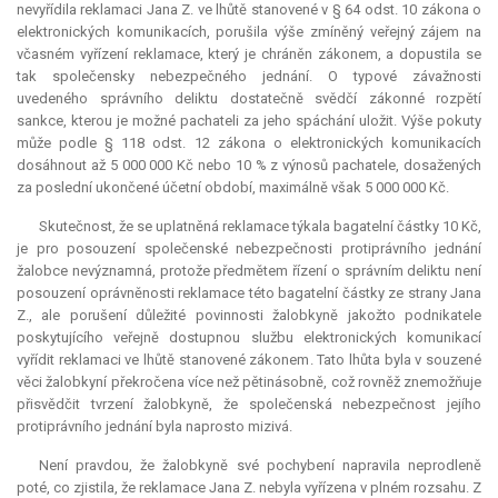
nevyřídila reklamaci Jana Z. ve lhůtě stanovené v § 64 odst. 10 zákona o
elektronických komunikacích, porušila výše zmíněný veřejný zájem na
včasném vyřízení reklamace, který je chráněn zákonem, a dopustila se
tak společensky nebezpečného jednání. O typové závažnosti
uvedeného správního deliktu dostatečně svědčí zákonné rozpětí
sankce, kterou je možné pachateli za jeho spáchání uložit. Výše pokuty
může podle § 118 odst. 12 zákona o elektronických komunikacích
dosáhnout až 5 000 000 Kč nebo 10 % z výnosů pachatele, dosažených
za poslední ukončené účetní období, maximálně však 5 000 000 Kč.
Skutečnost, že se uplatněná reklamace týkala bagatelní částky 10 Kč,
je pro posouzení společenské nebezpečnosti protiprávního jednání
žalobce nevýznamná, protože předmětem řízení o správním deliktu není
posouzení oprávněnosti reklamace této bagatelní částky ze strany Jana
Z., ale porušení důležité povinnosti žalobkyně jakožto podnikatele
poskytujícího veřejně dostupnou službu elektronických komunikací
vyřídit reklamaci ve lhůtě stanovené zákonem. Tato lhůta byla v souzené
věci žalobkyní překročena více než pětinásobně, což rovněž znemožňuje
přisvědčit tvrzení žalobkyně, že společenská nebezpečnost jejího
protiprávního jednání byla naprosto mizivá.
Není pravdou, že žalobkyně své pochybení napravila neprodleně
poté, co zjistila, že reklamace Jana Z. nebyla vyřízena v plném rozsahu. Z