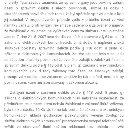
oficiality. Tato zásada znamená, že správní orgány jsou povinny zahájit
řízení o správním deliktu z úřední povinnosti, jakmile se dozví o
skutečnostech nasvědčujících tomu, že byl spáchán správní delikt a kdo
jej spáchal. V projednávaném případě vyšlo v průběhu řízení ve věci
námitky Jana Z. proti vyřízení reklamace vedeného u žalovaného najevo,
že žalobkyně o reklamaci na vyúčtování ceny za službu GPRS uplatněné
Janem Z. dne 21. 5. 2007 nerozhodla ve lhůtě stanovené v § 64 odst. 10
zákona o elektronických komunikacích, čímž došlo k naplnění znaků
skutkové podstaty správního deliktu podle § 118 odst. 8 písm. g)
zákona o elektronických komunikacích. Za této situace bylo v souladu
se zásadou oficiality povinností žalovaného zahájit s žalobkyní řízení o
správním deliktu podle § 118 odst. 8 písm. g) zákona o elektronických
komunikacích. Pokud tedy žalovaný toto řízení se žalobkyní zahájil,
postupoval v souladu se zákonem. Jestliže by tak neučinil, nedostál by
povinnostem, které mu jsou citovaným zákonem uloženy.
Zahájení řízení o správním deliktu podle § 118 odst. 8 písm. g)
zákona o elektronických komunikacích nijak nebránila skutečnost, že
předmětem reklamace, která nebyla žalobkyní v zákonné lhůtě vyřízena,
byla toliko částka 10 Kč. Je tomu tak proto, že zákon o elektronických
komunikacích ukládá podnikateli poskytujícímu veřejně dostupnou
službu elektronických komunikací prostřednictvím veřejné telefonní sítě
vyřídit ve stanovené lhůtě každou reklamaci bez ohledu na výši