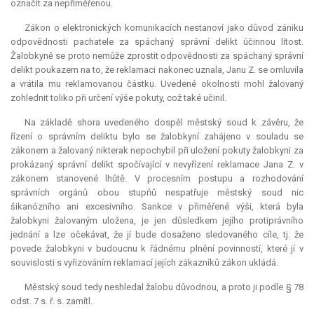
označit za nepřiměřenou.
Zákon o elektronických komunikacích nestanoví jako důvod zániku
odpovědnosti pachatele za spáchaný správní delikt účinnou lítost.
Žalobkyně se proto nemůže zprostit odpovědnosti za spáchaný správní
delikt poukazem na to, že reklamaci nakonec uznala, Janu Z. se omluvila
a vrátila mu reklamovanou částku. Uvedené okolnosti mohl žalovaný
zohlednit toliko při určení výše pokuty, což také učinil.
Na základě shora uvedeného dospěl městský soud k závěru, že
řízení o správním deliktu bylo se žalobkyní zahájeno v souladu se
zákonem a žalovaný nikterak nepochybil při uložení pokuty žalobkyni za
prokázaný správní delikt spočívající v nevyřízení reklamace Jana Z. v
zákonem stanovené lhůtě. V procesním postupu a rozhodování
správních orgánů obou stupňů nespatřuje městský soud nic
šikanózního ani excesivního. Sankce v přiměřené výši, která byla
žalobkyni žalovaným uložena, je jen důsledkem jejího protiprávního
jednání a lze očekávat, že jí bude dosaženo sledovaného cíle, tj. že
povede žalobkyni v budoucnu k řádnému plnění povinností, které jí v
souvislosti s vyřizováním reklamací jejích zákazníků zákon ukládá.
Městský soud tedy neshledal žalobu důvodnou, a proto ji podle § 78
odst. 7 s. ř. s. zamítl.