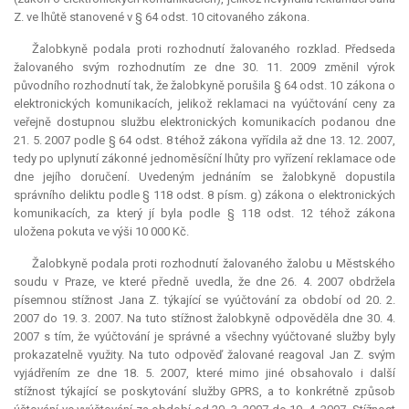
Z. ve lhůtě stanovené v § 64 odst. 10 citovaného zákona.
Žalobkyně podala proti rozhodnutí žalovaného rozklad. Předseda
žalovaného svým rozhodnutím ze dne 30. 11. 2009 změnil výrok
původního rozhodnutí tak, že žalobkyně porušila § 64 odst. 10 zákona o
elektronických komunikacích, jelikož reklamaci na vyúčtování ceny za
veřejně dostupnou službu elektronických komunikacích podanou dne
21. 5. 2007 podle § 64 odst. 8 téhož zákona vyřídila až dne 13. 12. 2007,
tedy po uplynutí zákonné jednoměsíční lhůty pro vyřízení reklamace ode
dne jejího doručení. Uvedeným jednáním se žalobkyně dopustila
správního deliktu podle § 118 odst. 8 písm. g) zákona o elektronických
komunikacích, za který jí byla podle § 118 odst. 12 téhož zákona
uložena pokuta ve výši 10 000 Kč.
Žalobkyně podala proti rozhodnutí žalovaného žalobu u Městského
soudu v Praze, ve které předně uvedla, že dne 26. 4. 2007 obdržela
písemnou stížnost Jana Z. týkající se vyúčtování za období od 20. 2.
2007 do 19. 3. 2007. Na tuto stížnost žalobkyně odpověděla dne 30. 4.
2007 s tím, že vyúčtování je správné a všechny vyúčtované služby byly
prokazatelně využity. Na tuto odpověď žalované reagoval Jan Z. svým
vyjádřením ze dne 18. 5. 2007, které mimo jiné obsahovalo i další
stížnost týkající se poskytování služby GPRS, a to konkrétně způsob