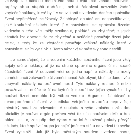
zatěžují. Dle náhledu městského soudu byla tato zásada správními
orgány obou stupňů dodržena, neboť žalobkyni nevznikly žádné
zbytečné náklady, které by ji v souvislosti s vedením daného správního
řízení nepřiměřeně zatěžovaly. Žalobkyně ostatně ani nespecifikovala,
jaké konkrétní náklady, které jí v souvislosti se správním řízením
vedeným v této věci měly vzniknout, pokládá za zbytečné; z jejich
námitek lze dovodit, že za zbytečné a neúčelné považuje řízení jako
celek, a tedy že za zbytečné považuje veškeré náklady, které v
souvislosti s ním vynaložila. Tento názor však městský soud nesdílí.
Je samozřejmé, že s vedením každého správního řízení jsou vždy
spjaty určité náklady, ať již na straně správního orgánu či na straně
účastníků řízení. V souzené věci se jedná např. o náklady na mzdy
zaměstnanců žalovaného či zaměstnanců žalobkyně, kteří se danou věcí
zabývali, náklady na poštovné apod. Tyto náklady rozhodně nelze
považovat za neúčelné či nadbytečné, neboť bez jejich vynaložení by
správní řízení nemohlo být vůbec vedeno. Argument žalobkyně o
nehospodárnosti řízení z hlediska veřejného rozpočtu nepovažuje
městský soud za
relevantní
. V souladu s výše zmíněnou zásadou
oficiality je správní orgán povinen vést řízení o správním deliktu bez
ohledu na to, zda případný výnos v podobě uložené pokuty převýší
náklady, které správní orgán jednající jménem státu na vedení takového
řízení vynaložil. Jak již bylo městským soudem uvedeno shora,