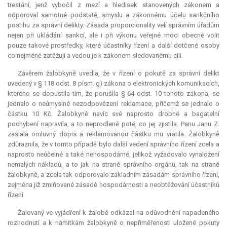
trestání, jenž vybočil z mezí a hledisek stanovených zákonem a
odporoval samotné podstatě, smyslu a zákonnému účelu sankčního
postihu za správní delikty. Zásada proporcionality velí správním úřadům
nejen při ukládání sankcí, ale i při výkonu veřejné moci obecně volit
pouze takové prostředky, které účastníky řízení a další dotčené osoby
co nejméně zatěžují a vedou je k zákonem sledovanému cíli.
Závěrem žalobkyně uvedla, že v řízení o pokutě za správní delikt
uvedený v § 118 odst. 8 písm. g) zákona o elektronických komunikacích,
kterého se dopustila tím, že porušila § 64 odst. 10 tohoto zákona, se
jednalo o neúmyslné nezodpovězení reklamace, přičemž se jednalo o
částku 10 Kč. Žalobkyně navíc své naprosto drobné a bagatelní
pochybení napravila, a to neprodleně poté, co jej zjistila. Panu Janu Z.
zaslala omluvný dopis a reklamovanou částku mu vrátila. Žalobkyně
zdůraznila, že v tomto případě bylo další vedení správního řízení zcela a
naprosto neúčelné a také nehospodárné, jelikož vyžadovalo vynaložení
nemalých nákladů, a to jak na straně správního orgánu, tak na straně
žalobkyně, a zcela tak odporovalo základním zásadám správního řízení,
zejména již zmiňované zásadě hospodárnosti a neobtěžování účastníků
řízení.
Žalovaný ve vyjádření k žalobě odkázal na odůvodnění napadeného
rozhodnutí a k námitkám žalobkyně o nepřiměřenosti uložené pokuty