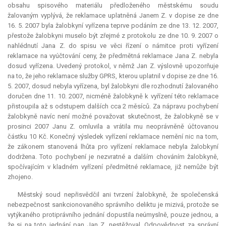
obsahu spisového materiálu předloženého městskému soudu
žalovaným vyplývá, že reklamace uplatněná Janem Z. v dopise ze dne
16. 5. 2007 byla žalobkyní vyřízena teprve podáním ze dne 13. 12. 2007,
přestože žalobkyni muselo být zřejmé z protokolu ze dne 10. 9. 2007 o
nahlédnutí Jana Z. do spisu ve věci řízení o námitce proti vyřízení
reklamace na vyúčtování ceny, že předmětná reklamace Jana Z. nebyla
dosud vyřízena. Uvedený protokol, v němž Jan Z. výslovně upozorňuje
na to, že jeho reklamace služby GPRS, kterou uplatnil v dopise ze dne 16.
5. 2007, dosud nebyla vyřízena, byl žalobkyni dle rozhodnutí žalovaného
doručen dne 11. 10. 2007, nicméně žalobkyně k vyřízení této reklamace
přistoupila až s odstupem dalších cca 2 měsíců. Za nápravu pochybení
žalobkyně navíc není možné považovat skutečnost, že žalobkyně se v
prosinci 2007 Janu Z. omluvila a vrátila mu neoprávněně účtovanou
částku 10 Kč. Konečný výsledek vyřízení reklamace nemění nic na tom,
že zákonem stanovená lhůta pro vyřízení reklamace nebyla žalobkyní
dodržena. Toto pochybení je nezvratné a dalším chováním žalobkyně,
spočívajícím v kladném vyřízení předmětné reklamace, již nemůže být
zhojeno.
Městský soud nepřisvědčil ani tvrzení žalobkyně, že společenská
nebezpečnost sankcionovaného správního deliktu je mizivá, protože se
vytýkaného protiprávního jednání dopustila neúmyslně, pouze jednou, a
že si na toto jednání pan Jan Z. nestěžoval. Odpovědnost za správní