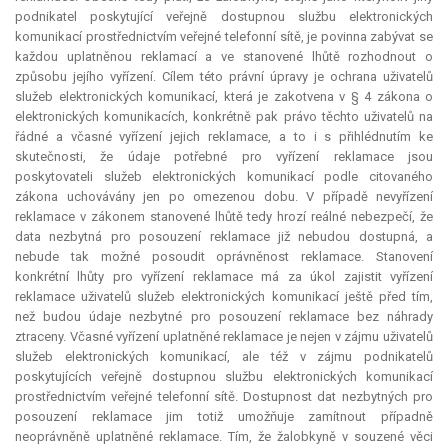
podnikatel poskytující veřejně dostupnou službu elektronických
komunikací prostřednictvím veřejné telefonní sítě, je povinna zabývat se
každou uplatněnou reklamací a ve stanovené lhůtě rozhodnout o
způsobu jejího vyřízení. Cílem této právní úpravy je ochrana uživatelů
služeb elektronických komunikací, která je zakotvena v § 4 zákona o
elektronických komunikacích, konkrétně pak právo těchto uživatelů na
řádné a včasné vyřízení jejich reklamace, a to i s přihlédnutím ke
skutečnosti, že údaje potřebné pro vyřízení reklamace jsou
poskytovateli služeb elektronických komunikací podle citovaného
zákona uchovávány jen po omezenou dobu. V případě nevyřízení
reklamace v zákonem stanovené lhůtě tedy hrozí reálné nebezpečí, že
data nezbytná pro posouzení reklamace již nebudou dostupná, a
nebude tak možné posoudit oprávněnost reklamace. Stanovení
konkrétní lhůty pro vyřízení reklamace má za úkol zajistit vyřízení
reklamace uživatelů služeb elektronických komunikací ještě před tím,
než budou údaje nezbytné pro posouzení reklamace bez náhrady
ztraceny. Včasné vyřízení uplatněné reklamace je nejen v zájmu uživatelů
služeb elektronických komunikací, ale též v zájmu podnikatelů
poskytujících veřejně dostupnou službu elektronických komunikací
prostřednictvím veřejné telefonní sítě. Dostupnost dat nezbytných pro
posouzení reklamace jim totiž umožňuje zamítnout případně
neoprávněně uplatněné reklamace. Tím, že žalobkyně v souzené věci