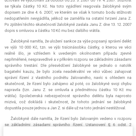
účtování ve vyúčtování za období od 20. 3. 2007 do 19. 4. 2007. Stížnost
se týkala částky 10 Kč. Na toto vyjádření reagovala žalobkyně svým
dopisem ze dne 4. 6. 2007, ve kterém se však k tomuto bodu stížnosti
nedopatřením nevyjádřila, jelikož se zaměřila na ostatní tvrzení Jana Z.
Po zjištění těchto skutečností žalobkyně zaslala Janu Z. dne 13. 12. 2007
dopis s omluvou a částku 10 Kč mu bez dalšího vrátila.
Žalobkyně namítla, že uložení sankce za výše popsaný správní delikt
ve výši 10 000 Kč, tzn. ve výši tisícinásobku částky, o kterou ve věci
reálně šlo, je vzhledem k uvedeným okolnostem případu zjevně
nepřiměřené, nespravedlivé a v příkrém rozporu se základními zásadami
správního trestání. Dle přesvědčení žalobkyně se jednalo o natolik
bagatelní kauzu, že bylo zcela neadekvátní ve věci vůbec zahajovat
správní řízení z vlastního podnětu žalovaného, navíc s ohledem na
skutečnost, že řízení bylo zahájeno až poté, co žalobkyně svoji chybu
napravila (tzn. Janu Z. se omluvila a předmětnou částku 10 Kč mu
vrátila). Společenská nebezpečnost správního deliktu byla naprosto
mizivá, což dokládá i skutečnost, že tohoto jednání se žalobkyně
dopustila pouze jednou a Jan Z. si dále už na toto jednání nestěžoval.
Žalobkyně dále namítla, že řízení bylo žalovaným vedeno v rozporu
se základními zásadami správního řízení. Ustanovení § 6 odst. 2
správního řádu výslovně uvádí, že „[s]
právní orgán postupuje tak, aby