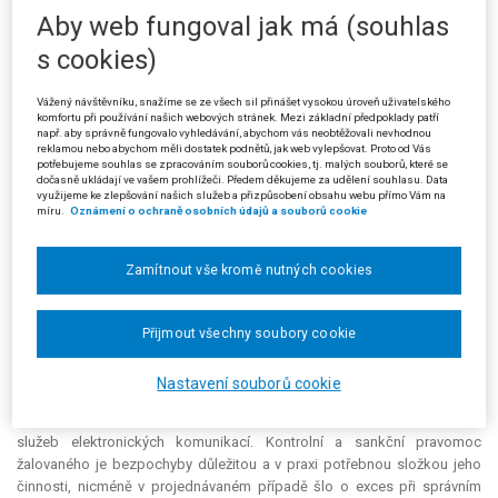
nikomu nevznikaly zbytečné náklady, a dotčené osoby správní orgán co
Aby web fungoval jak má (souhlas
možná nejméně zatěžuje
“. Správní orgán nemá šetřit jen práva a
oprávněné zájmy osob, kterých se správní řízení týká, ale zejména má
s cookies)
mít na mysli hospodárnost řízení z hlediska veřejných rozpočtů. Správní
orgán nesmí zbytečně zatěžovat účastníky řízení a má dbát, aby
Vážený návštěvníku, snažíme se ze všech sil přinášet vysokou úroveň uživatelského
účastníkům nevznikaly zbytečné náklady, které jsou s takovým správním
komfortu při používání našich webových stránek. Mezi základní předpoklady patří
např. aby správně fungovalo vyhledávání, abychom vás neobtěžovali nevhodnou
řízením spojené.
reklamou nebo abychom měli dostatek podnětů, jak web vylepšovat. Proto od Vás
potřebujeme souhlas se zpracováním souborů cookies, tj. malých souborů, které se
Principy dobré veřejné správy a základní zásady právního státu dle
dočasně ukládají ve vašem prohlížeči. Předem děkujeme za udělení souhlasu. Data
využijeme ke zlepšování našich služeb a přizpůsobení obsahu webu přímo Vám na
žalobkyně vyžadovaly, aby správní orgány zahajovaly řízení o uložení
míru.
Oznámení o ochraně osobních údajů a souborů cookie
pokuty nebo jiné sankce vždy velmi uvážlivě a po pečlivém posouzení
toho, zda okolnosti případu a veřejný zájem skutečně vyžadují
potrestání viníka. V projednávané věci zjevně nebyly dány důvody pro
Zamítnout vše kromě nutných cookies
zahájení a vedení správního řízení, ani důvody pro uložení pokuty.
Správní řízení nemělo být žalovaným v této věci vůbec zahajováno, a
pokud již zahájeno bylo, mělo být zastaveno pro neúčelnost.
Přijmout všechny soubory cookie
Společenská nebezpečnost a závažnost správního deliktu, který je
žalobkyni kladen za vinu, byla nulová. Přistupovat za této situace ke
Nastavení souborů cookie
správnímu trestání žalobkyně bylo ze strany žalovaného přehnané a
hraničilo se šikanováním žalobkyně jako podnikatele a poskytovatele
služeb elektronických komunikací. Kontrolní a sankční pravomoc
žalovaného je bezpochyby důležitou a v praxi potřebnou složkou jeho
činnosti, nicméně v projednávaném případě šlo o
exces
při správním