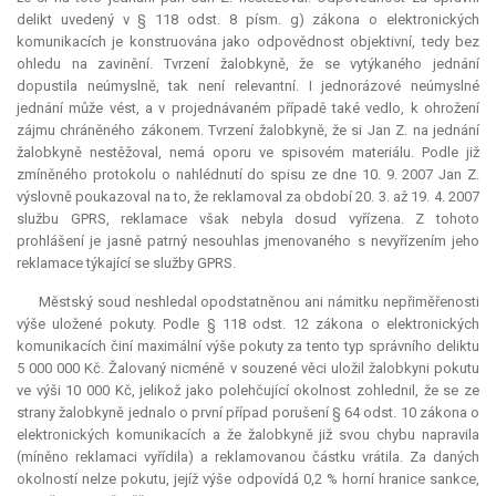
delikt uvedený v § 118 odst. 8 písm. g) zákona o elektronických
komunikacích je konstruována jako odpovědnost objektivní, tedy bez
ohledu na zavinění. Tvrzení žalobkyně, že se vytýkaného jednání
dopustila neúmyslně, tak není
relevantní
. I jednorázové neúmyslné
jednání může vést, a v projednávaném případě také vedlo, k ohrožení
zájmu chráněného zákonem. Tvrzení žalobkyně, že si Jan Z. na jednání
žalobkyně nestěžoval, nemá oporu ve spisovém materiálu. Podle již
zmíněného protokolu o nahlédnutí do spisu ze dne 10. 9. 2007 Jan Z.
výslovně poukazoval na to, že reklamoval za období 20. 3. až 19. 4. 2007
službu GPRS, reklamace však nebyla dosud vyřízena. Z tohoto
prohlášení je jasně patrný nesouhlas jmenovaného s nevyřízením jeho
reklamace týkající se služby GPRS.
Městský soud neshledal opodstatněnou ani námitku nepřiměřenosti
výše uložené pokuty. Podle § 118 odst. 12 zákona o elektronických
komunikacích činí maximální výše pokuty za tento typ správního deliktu
5 000 000 Kč. Žalovaný nicméně v souzené věci uložil žalobkyni pokutu
ve výši 10 000 Kč, jelikož jako polehčující okolnost zohlednil, že se ze
strany žalobkyně jednalo o první případ porušení § 64 odst. 10 zákona o
elektronických komunikacích a že žalobkyně již svou chybu napravila
(míněno reklamaci vyřídila) a reklamovanou částku vrátila. Za daných
okolností nelze pokutu, jejíž výše odpovídá 0,2 % horní hranice sankce,