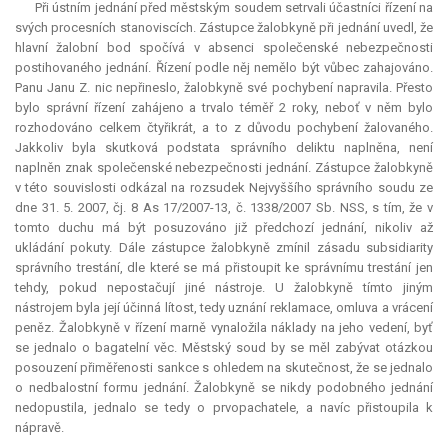
Při ústním jednání před městským soudem setrvali účastníci řízení na
svých procesních stanoviscích. Zástupce žalobkyně při jednání uvedl, že
hlavní žalobní bod spočívá v absenci společenské nebezpečnosti
postihovaného jednání. Řízení podle něj nemělo být vůbec zahajováno.
Panu Janu Z. nic nepřineslo, žalobkyně své pochybení napravila. Přesto
bylo správní řízení zahájeno a trvalo téměř 2 roky, neboť v něm bylo
rozhodováno celkem čtyřikrát, a to z důvodu pochybení žalovaného.
Jakkoliv byla skutková podstata správního deliktu naplněna, není
naplněn znak společenské nebezpečnosti jednání. Zástupce žalobkyně
v této souvislosti odkázal na rozsudek Nejvyššího správního soudu ze
dne 31. 5. 2007, čj. 8 As 17/2007-13, č. 1338/2007 Sb. NSS, s tím, že v
tomto duchu má být posuzováno již předchozí jednání, nikoliv až
ukládání pokuty. Dále zástupce žalobkyně zmínil zásadu subsidiarity
správního trestání, dle které se má přistoupit ke správnímu trestání jen
tehdy, pokud nepostačují jiné nástroje. U žalobkyně tímto jiným
nástrojem byla její účinná lítost, tedy uznání reklamace, omluva a vrácení
peněz. Žalobkyně v řízení marně vynaložila náklady na jeho vedení, byť
se jednalo o bagatelní věc. Městský soud by se měl zabývat otázkou
posouzení přiměřenosti sankce s ohledem na skutečnost, že se jednalo
o nedbalostní formu jednání. Žalobkyně se nikdy podobného jednání
nedopustila, jednalo se tedy o prvopachatele, a navíc přistoupila k
nápravě.