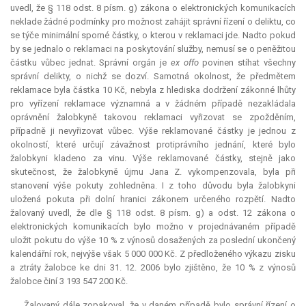
uvedl, že § 118 odst. 8 písm. g) zákona o elektronických komunikacích
neklade žádné podmínky pro možnost zahájit správní řízení o deliktu, co
se týče minimální sporné částky, o kterou v reklamaci jde. Nadto pokud
by se jednalo o reklamaci na poskytování služby, nemusí se o peněžitou
částku vůbec jednat. Správní orgán je
ex offo
povinen stíhat všechny
správní delikty, o nichž se dozví. Samotná okolnost, že předmětem
reklamace byla částka 10 Kč, nebyla z hlediska dodržení zákonné lhůty
pro vyřízení reklamace významná a v žádném případě nezakládala
oprávnění žalobkyně takovou reklamaci vyřizovat se zpožděním,
případně ji nevyřizovat vůbec. Výše reklamované částky je jednou z
okolností, které určují závažnost protiprávního jednání, které bylo
žalobkyni kladeno za vinu. Výše reklamované částky, stejně jako
skutečnost, že žalobkyně újmu Jana Z. vykompenzovala, byla při
stanovení výše pokuty zohledněna. I z toho důvodu byla žalobkyni
uložená pokuta při dolní hranici zákonem určeného rozpětí. Nadto
žalovaný uvedl, že dle § 118 odst. 8 písm. g) a odst. 12 zákona o
elektronických komunikacích bylo možno v projednávaném případě
uložit pokutu do výše 10 % z výnosů dosažených za poslední ukončený
kalendářní rok, nejvýše však 5 000 000 Kč. Z předloženého výkazu zisku
a ztráty žalobce ke dni 31. 12. 2006 bylo zjištěno, že 10 % z výnosů
žalobce činí 3 193 547 200 Kč.
Žalovaný dále zopakoval, že v daném případě bylo správní řízení o