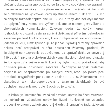
uložení pokuty zahájeno poté, co se žalovaný v souvislosti se správním
řízením ve věci námitky proti vyřízení reklamace dozvěděl o skutečnosti,
že o reklamaci na vyúčtování ceny, uplatněné Janem Z. dne 21. 5. 2007,
žalobkyně rozhodla teprve dne 13. 12. 2007, tedy více než čtyři měsíce
po uplynutí lhůty, kterou pro vyřízení reklamace stanoví § 64 zákona o
elektronických komunikacích. Žalovaný dodal, že správní orgán
rozhodující o uložení trestu za správní delikt musí při svém rozhodování
zásadně přihlížet k okolnostem, které protiprávnost sankcionovaného
jednání vylučují, čímž způsobují, že jednání vykazující znaky správního
deliktu není protiprávní. V této souvislosti žalovaný podotkl, že
žalobkyně se nezprostila odpovědnosti za správní delikt ve smyslu §
119 odst. 1 zákona o elektronických komunikacích, neboť neprokázala,
že by vynaložila veškeré úsilí, které by bylo možno požadovat, aby
porušení právní povinnosti zabránila. Žalobkyně naopak reklamaci
nevyřídila ani bezprostředně po zahájení řízení, resp. po postoupení
protokolu s vyjádřením pana Jana Z. ze dne 10. 9. 2007 žalovanému. Tato
skutečnost tak nekorespondovala s tvrzením žalobkyně, že své
pochybení napravila neprodleně poté, co jej zjistila.
K žalobkyní namítanému zahájení a vedení správního řízení v rozporu
se základními zásadami správního řízení, konkrétně se zásadou
procesní ekonomie zakotvenou v § 6 odst. 2 správního řádu, žalovaný