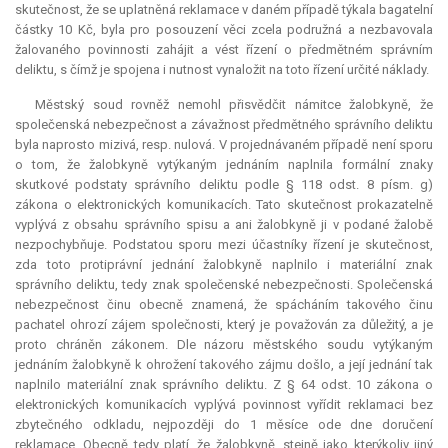
skutečnost, že se uplatněná reklamace v daném případě týkala bagatelní
částky 10 Kč, byla pro posouzení věci zcela podružná a nezbavovala
žalovaného povinnosti zahájit a vést řízení o předmětném správním
deliktu, s čímž je spojena i nutnost vynaložit na toto řízení určité náklady.
Městský soud rovněž nemohl přisvědčit námitce žalobkyně, že
společenská nebezpečnost a závažnost předmětného správního deliktu
byla naprosto mizivá, resp. nulová. V projednávaném případě není sporu
o tom, že žalobkyně vytýkaným jednáním naplnila formální znaky
skutkové podstaty správního deliktu podle § 118 odst. 8 písm. g)
zákona o elektronických komunikacích. Tato skutečnost prokazatelně
vyplývá z obsahu správního spisu a ani žalobkyně ji v podané žalobě
nezpochybňuje. Podstatou sporu mezi účastníky řízení je skutečnost,
zda toto protiprávní jednání žalobkyně naplnilo i materiální znak
správního deliktu, tedy znak společenské nebezpečnosti. Společenská
nebezpečnost činu obecně znamená, že spácháním takového činu
pachatel ohrozí zájem společnosti, který je považován za důležitý, a je
proto chráněn zákonem. Dle názoru městského soudu vytýkaným
jednáním žalobkyně k ohrožení takového zájmu došlo, a její jednání tak
naplnilo materiální znak správního deliktu. Z § 64 odst. 10 zákona o
elektronických komunikacích vyplývá povinnost vyřídit reklamaci bez
zbytečného odkladu, nejpozději do 1 měsíce ode dne doručení
reklamace. Obecně tedy platí, že žalobkyně, stejně jako kterýkoliv jiný