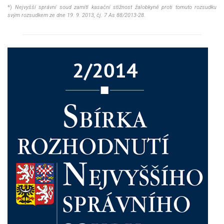
*)
Nejvyšší správní soud zamítl kasační stížnost žalobkyně proti tomuto rozsudku
svým rozsudkem ze dne 19. 9. 2013, čj. 7 As 88/2013-28.