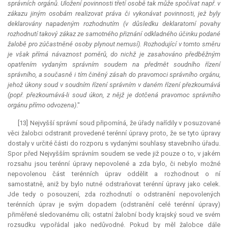
správních orgánů. Uložení povinnosti třetí osobě tak může spočívat např. v
zákazu jiným osobám realizovat práva či vykonávat povinnosti, jež byly
deklarovány napadeným rozhodnutím (v důsledku
deklaratorní
povahy
rozhodnutí takový zákaz ze samotného přiznání odkladného účinku podané
žalobě pro zúčastněné osoby plynout nemusí). Rozhodující v tomto směru
je však přímá návaznost poměrů, do nichž je zasahováno předběžným
opatřením vydaným správním soudem na předmět soudního řízení
správního, a současně i tím činěný zásah do pravomoci správního orgánu,
jehož úkony soud v soudním řízení správním v daném řízení přezkoumává
(popř. přezkoumává-li soud úkon, z nějž je dotčená pravomoc správního
orgánu přímo odvozena)
."
[13] Nejvyšší správní soud připomíná, že úřady nařídily v posuzované
věci žalobci odstranit provedené terénní úpravy proto, že se tyto úpravy
dostaly v určité části do rozporu s vydanými souhlasy stavebního úřadu.
Spor před Nejvyšším správním soudem se vede již pouze o to, v jakém
rozsahu jsou terénní úpravy nepovolené a zda bylo, či nebylo možné
nepovolenou část terénních úprav oddělit a rozhodnout o ní
samostatně, aniž by bylo nutné odstraňovat terénní úpravy jako celek.
Jde tedy o posouzení, zda rozhodnutí o odstranění nepovolených
terénních úprav je svým dopadem (odstranění celé terénní úpravy)
přiměřené sledovanému cíli; ostatní žalobní body krajský soud ve svém
rozsudku vypořádal jako nedůvodné. Pokud by měl žalobce dále