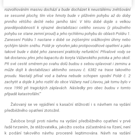
jsou zapřeny do níže položených již destabilizovaných hmot. Dlouhodobým
rozvolňováním masivu dochází a bude docházet k neustálému zvětšování
se sesuvné plochy, tím více hmoty bude v plíživém pohybu až do doby
prvního většího deště nebo jarního tání. V této době dojde s velkou
pravděpodobností k výrazné destabilizaci celého sesuvu (z plouživého
pohybu se stane zemní proud) a jeho rychlému pohybu do oblasti Poldru 1.
Zanesení Poldru 1 nastane v době se zvýšenými srážkovými úhrny nebo
rychlým táním sněhu. Poldr je vytvořen jako protipovodňové opatření a jako
takové bude v době jeho zanesení prakticky nefunkční. Přívalové vody se
tak dostanou přes jeho kapacitu do koryta Vážanského potoka a jeho okolí.
Při své cestě směrem po svahu dolů budou s sebou splavovat i zeminu a
může dojít k destabilizaci aktivního sesuvu č. 6382 na trase takového
proudu. Nastalý příval vod a bahna nebude schopen spodní Poldr č. 2
zachytit a dojde k jeho rozlití do obce Vážany nad Litavou, jak tomu bylo v
roce 1990 při tragických záplavách. Následky pro obec budou v tomto
případě katastrofální
."
Žalovaný se ve vyjádření s kasační stížností i s návrhem na vydání
předběžného opatření ztotožnil.
Žalobce brojil proti návrhu na vydání předběžného opatření v prvé
řadě tvrzením, že stěžovatelka, jakožto osoba zúčastněná na řízení, není
k podání takového návrhu procesně legitimována. Návrh na vydání