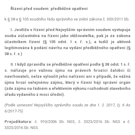
Řízení před soudem: předběžné opatření
k § 38 a § 105 soudního řádu správního ve znění zákona č. 303/2011 Sb.
I. Jestliže v řízení před Nejvyšším správním soudem vystupuje
osoba zúčastněná na řízení jako stěžovatelka, pak je ze zákona
účastníkem řízení (§ 105 odst. 1 s. ř. s.), a tudíž je aktivně
legitimována k podání návrhu na vydání předběžného opatření (§
38 s. ř. s.)
II. I když zpravidla se předběžné opatření podle § 38 odst. 1 s. ř.
s. nařizuje pro vážnou újmu na právech hrozící žalobci či
navrhovateli, nelze vyloučit jeho nařízení ani v případě, že vážná
újma hrozí veřejnému zájmu, který v řízení hájí správní orgán
(zde zájmu na řádném a efektivním výkonu rozhodnutí stavebního
úřadu vydaného z moci úřední).
(Podle usnesení Nejvyššího správního soudu ze dne 1. 2. 2017, čj. 6 As
6/2017-75)
Prejudikatura:
č. 910/2006 Sb. NSS, č. 3323/2016 Sb. NSS a č.
3323/2016 Sb. NSS.