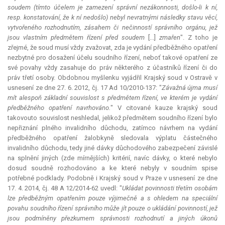
soudem (tímto účelem je zamezení správní nezákonnosti, došlo-li k ní,
resp. konstatování, že k ní nedošlo) nebyl nevratnými následky stavu věcí,
vytvořeného rozhodnutím, zásahem či nečinností správního orgánu, jež
jsou vlastním předmětem řízení před soudem
[...]
zmařen
". Z toho je
zřejmé, že soud musí vždy zvažovat, zda je vydání předběžného opatření
nezbytné pro dosažení účelu soudního řízení, neboť takové opatření ze
své povahy vždy zasahuje do práv některého z účastníků řízení či do
práv třetí osoby. Obdobnou myšlenku vyjádřil Krajský soud v Ostravě v
usnesení ze dne 27. 6. 2012, čj. 17 Ad 10/2010-137: "
Závažná újma musí
mít alespoň základní souvislost s předmětem řízení, ve kterém je vydání
předběžného opatření navrhováno.
" V citované kauze krajský soud
takovouto souvislost neshledal, jelikož předmětem soudního řízení bylo
nepřiznání plného invalidního důchodu, zatímco návrhem na vydání
předběžného opatření žalobkyně sledovala výplatu částečného
invalidního důchodu, tedy jiné dávky důchodového zabezpečení závislé
na splnění jiných (zde mírnějších) kritérií, navíc dávky, o které nebylo
dosud soudně rozhodováno a ke které nebyly v soudním spise
potřebné podklady. Podobně i Krajský soud v Praze v usnesení ze dne
17. 4. 2014, čj. 48 A 12/2014-62 uvedl: "
Ukládat povinnosti třetím osobám
lze předběžným opatřením pouze výjimečně a s ohledem na speciální
povahu soudního řízení správního může jít pouze o ukládání povinností, jež
jsou podmíněny přezkumem správnosti rozhodnutí a jiných úkonů