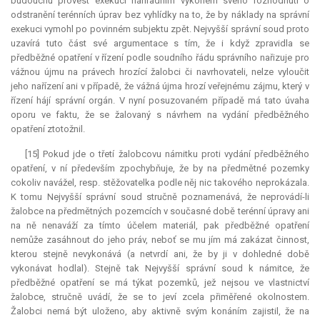
budoucnu provést exekuci náhradním výkonem svého rozhodnutí o
odstranění terénních úprav bez vyhlídky na to, že by náklady na správní
exekuci vymohl po povinném subjektu zpět. Nejvyšší správní soud proto
uzavírá tuto část své argumentace s tím, že i když zpravidla se
předběžné opatření v řízení podle soudního řádu správního nařizuje pro
vážnou újmu na právech hrozící žalobci či navrhovateli, nelze vyloučit
jeho nařízení ani v případě, že vážná újma hrozí veřejnému zájmu, který v
řízení hájí správní orgán. V nyní posuzovaném případě má tato úvaha
oporu ve faktu, že se žalovaný s návrhem na vydání předběžného
opatření ztotožnil.
[15] Pokud jde o třetí žalobcovu námitku proti vydání předběžného
opatření, v ní především zpochybňuje, že by na předmětné pozemky
cokoliv navážel, resp. stěžovatelka podle něj nic takového neprokázala.
K tomu Nejvyšší správní soud stručně poznamenává, že neprovádí-li
žalobce na předmětných pozemcích v současné době terénní úpravy ani
na ně nenaváží za tímto účelem materiál, pak předběžné opatření
nemůže zasáhnout do jeho práv, neboť se mu jím má zakázat činnost,
kterou stejně nevykonává (a netvrdí ani, že by ji v dohledné době
vykonávat hodlal). Stejně tak Nejvyšší správní soud k námitce, že
předběžné opatření se má týkat pozemků, jež nejsou ve vlastnictví
žalobce, stručně uvádí, že se to jeví zcela přiměřené okolnostem.
Žalobci nemá být uloženo, aby aktivně svým konáním zajistil, že na