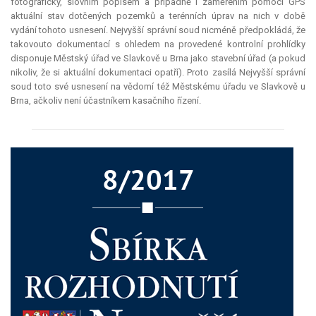
fotograficky, slovním popisem a případně i zaměřením pomocí GPS
aktuální stav dotčených pozemků a terénních úprav na nich v době
vydání tohoto usnesení. Nejvyšší správní soud nicméně předpokládá, že
takovouto dokumentací s ohledem na provedené kontrolní prohlídky
disponuje Městský úřad ve Slavkově u Brna jako stavební úřad (a pokud
nikoliv, že si aktuální dokumentaci opatří). Proto zasílá Nejvyšší správní
soud toto své usnesení na vědomí též Městskému úřadu ve Slavkově u
Brna, ačkoliv není účastníkem kasačního řízení.