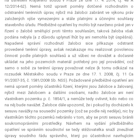
na usnesení Krajského soudu v Praze ze dne 17. 4. 2014, čj. 48 A
12/2014-62). Nemá totiž upravit poměry dotčené rozhodnutím o
odstranění terénních úprav, nýbrž má žalobci zabránit ve výkonu práv
založených výše vymezenými a stále platnými a účinnými souhlasy
stavebního úřadu. Předběžné opatření by mohlo být navrženo právě jen v
řízení o žalobě směřující proti těmto souhlasům, taková žaloba však
podána nebyla (a z důvodu uplynutí lhůt by ani nemohla být úspěšná).
Napadené správní rozhodnutí žalobci sice přikazuje odstranit
provedené terénní úpravy, avšak nezakazuje mu realizovat povolenou
činnost podle platných souhlasů a už vůbec ne dovážet a dočasně
ukládat na jeho pozemcích materiál potřebný pro její provádění, což
samo o sobě za terénní úpravy považovat nelze (k tomu odkázal na
rozsudek Městského soudu v Praze ze dne 17. 1. 2008, čj. 11 Ca
91/2007-35, č. 1581/2008 Sb. NSS). Požadované předběžné opatření ani
nemá upravit poměry účastníků řízení, kterými jsou žalobce a žalovaný,
nýbrž mezi žalobcem a dalšími osobami, nadto žalobce ani není
vlastníkem pozemku p. č. 1854/1, a nemůže tedy ovlivnit, kdo nebo co
na něj bude navážet. Žalobce dále upozornil, že i pokud by docházelo k
sesuvu navážky na sousední pozemky (což se podle něj neděje), nic by
vlastníkům těchto pozemků nebránilo v tom, aby se proti sesuvu bránili
soukromoprávními prostředky. Návrhem na vydání předběžného
opatření ve správním soudnictví se tedy stěžovatelka snaží zneužívat
úpravy soudního řádu správního, který po účastníkovi navrhujícím