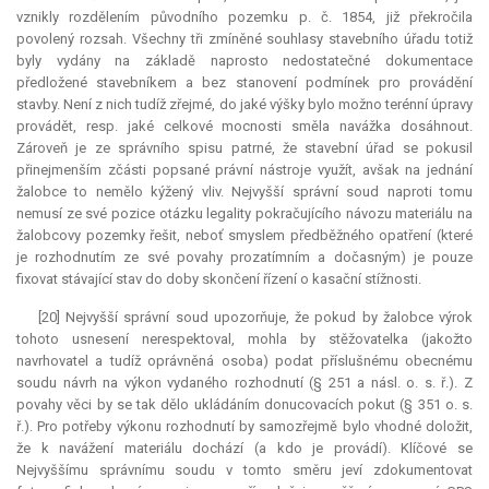
vznikly rozdělením původního pozemku p. č. 1854, již překročila
povolený rozsah. Všechny tři zmíněné souhlasy stavebního úřadu totiž
byly vydány na základě naprosto nedostatečné dokumentace
předložené stavebníkem a bez stanovení podmínek pro provádění
stavby. Není z nich tudíž zřejmé, do jaké výšky bylo možno terénní úpravy
provádět, resp. jaké celkové mocnosti směla navážka dosáhnout.
Zároveň je ze správního spisu patrné, že stavební úřad se pokusil
přinejmenším zčásti popsané právní nástroje využít, avšak na jednání
žalobce to nemělo kýžený vliv. Nejvyšší správní soud naproti tomu
nemusí ze své pozice otázku legality pokračujícího návozu materiálu na
žalobcovy pozemky řešit, neboť smyslem předběžného opatření (které
je rozhodnutím ze své povahy prozatímním a dočasným) je pouze
fixovat stávající stav do doby skončení řízení o kasační stížnosti.
[20] Nejvyšší správní soud upozorňuje, že pokud by žalobce výrok
tohoto usnesení nerespektoval, mohla by stěžovatelka (jakožto
navrhovatel a tudíž oprávněná osoba) podat příslušnému obecnému
soudu návrh na výkon vydaného rozhodnutí (§ 251 a násl. o. s. ř.). Z
povahy věci by se tak dělo ukládáním donucovacích pokut (§ 351 o. s.
ř.). Pro potřeby výkonu rozhodnutí by samozřejmě bylo vhodné doložit,
že k navážení materiálu dochází (a kdo je provádí). Klíčové se
Nejvyššímu správnímu soudu v tomto směru jeví zdokumentovat