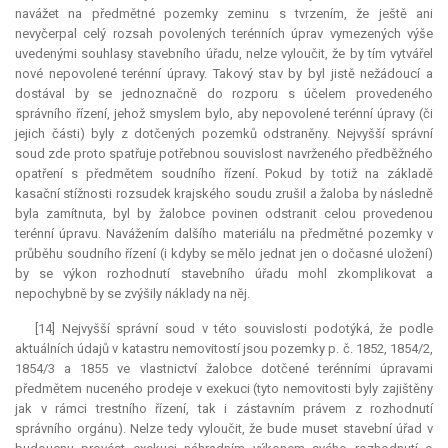
navážet na předmětné pozemky zeminu s tvrzením, že ještě ani
nevyčerpal celý rozsah povolených terénních úprav vymezených výše
uvedenými souhlasy stavebního úřadu, nelze vyloučit, že by tím vytvářel
nové nepovolené terénní úpravy. Takový stav by byl jistě nežádoucí a
dostával by se jednoznačně do rozporu s účelem provedeného
správního řízení, jehož smyslem bylo, aby nepovolené terénní úpravy (či
jejich části) byly z dotčených pozemků odstraněny. Nejvyšší správní
soud zde proto spatřuje potřebnou souvislost navrženého předběžného
opatření s předmětem soudního řízení. Pokud by totiž na základě
kasační stížnosti rozsudek krajského soudu zrušil a žaloba by následně
byla zamítnuta, byl by žalobce povinen odstranit celou provedenou
terénní úpravu. Navážením dalšího materiálu na předmětné pozemky v
průběhu soudního řízení (i kdyby se mělo jednat jen o dočasné uložení)
by se výkon rozhodnutí stavebního úřadu mohl zkomplikovat a
nepochybně by se zvýšily náklady na něj.
[14] Nejvyšší správní soud v této souvislosti podotýká, že podle
aktuálních údajů v katastru nemovitostí jsou pozemky p. č. 1852, 1854/2,
1854/3 a 1855 ve vlastnictví žalobce dotčené terénními úpravami
předmětem nuceného prodeje v exekuci (tyto nemovitosti byly zajištěny
jak v rámci trestního řízení, tak i zástavním právem z rozhodnutí
správního orgánu). Nelze tedy vyloučit, že bude muset stavební úřad v