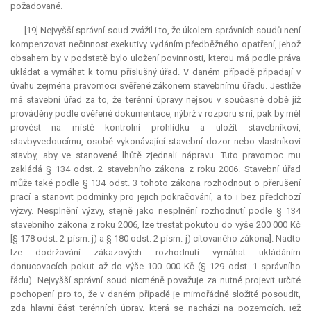
požadované.
[19] Nejvyšší správní soud zvážil i to, že úkolem správních soudů není
kompenzovat nečinnost exekutivy vydáním předběžného opatření, jehož
obsahem by v podstatě bylo uložení povinnosti, kterou má podle práva
ukládat a vymáhat k tomu příslušný úřad. V daném případě připadají v
úvahu zejména pravomoci svěřené zákonem stavebnímu úřadu. Jestliže
má stavební úřad za to, že terénní úpravy nejsou v současné době již
prováděny podle ověřené dokumentace, nýbrž v rozporu s ní, pak by měl
provést na místě kontrolní prohlídku a uložit stavebníkovi,
stavbyvedoucímu, osobě vykonávající stavební dozor nebo vlastníkovi
stavby, aby ve stanovené lhůtě zjednali nápravu. Tuto pravomoc mu
zakládá § 134 odst. 2 stavebního zákona z roku 2006. Stavební úřad
může také podle § 134 odst. 3 tohoto zákona rozhodnout o přerušení
prací a stanovit podmínky pro jejich pokračování, a to i bez předchozí
výzvy. Nesplnění výzvy, stejně jako nesplnění rozhodnutí podle § 134
stavebního zákona z roku 2006, lze trestat pokutou do výše 200 000 Kč
[§ 178 odst. 2 písm. j) a § 180 odst. 2 písm. j) citovaného zákona]. Nadto
lze dodržování zákazových rozhodnutí vymáhat ukládáním
donucovacích pokut až do výše 100 000 Kč (§ 129 odst. 1 správního
řádu). Nejvyšší správní soud nicméně považuje za nutné projevit určité
pochopení pro to, že v daném případě je mimořádně složité posoudit,
zda hlavní část terénních úprav, která se nachází na pozemcích, jež