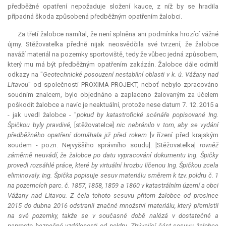
předběžné opatření nepožaduje složení
kauce
, z níž by se hradila
případná škoda způsobená předběžným opatřením žalobci.
Za třetí žalobce namítal, že není splněna ani podmínka hrozící vážné
újmy. Stěžovatelka předně nijak neosvědčila své tvrzení, že žalobce
naváží materiál na pozemky sportoviště, tedy že vůbec jedná způsobem,
který mu má být předběžným opatřením zakázán. Žalobce dále odmítl
odkazy na "
Geotechnické posouzení nestabilní oblasti v k. ú. Vážany nad
Litavou
" od společnosti PROXIMA PROJEKT, neboť nebylo zpracováno
soudním znalcem, bylo objednáno a zaplaceno žalovaným za účelem
poškodit žalobce a navíc je neaktuální, protože nese datum 7. 12. 2015 a
- jak uvedl žalobce - "
pokud by katastrofické scénáře popisované Ing.
Špičkou byly pravdivé,
[stěžovatelce]
nic nebránilo v tom, aby se vydání
předběžného opatření domáhala již před rokem
[v řízení před krajským
soudem - pozn. Nejvyššího správního soudu]. [Stěžovatelka]
rovněž
záměrně neuvádí, že žalobce po datu vypracování dokumentu Ing. Špičky
provedl rozsáhlé práce, které by virtuální hrozbu líčenou Ing. Špičkou zcela
eliminovaly. Ing. Špička popisuje sesuv materiálu směrem k tzv. poldru č. 1
na pozemcích parc. č. 1857, 1858, 1859 a 1860 v katastrálním území a obci
Vážany nad Litavou. Z čela tohoto sesuvu přitom žalobce od prosince
2015 do dubna 2016 odstranil značné množství materiálu, který přemístil
na své pozemky, takže se v současné době nalézá v dostatečné a
naprosto bezpečné vzdálenosti od poldru. Zbývající část sesuvu žalobce