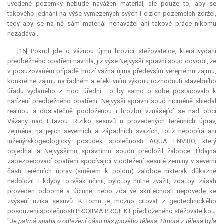
uvedené pozemky nebude navážen materiál, ale pouze to, aby se
takového jednání na výše vymezených svých i cizích pozemcích zdržel,
tedy aby se na ně sám materiál nenavážel ani takové práce nikomu
nezadával.
[16] Pokud jde o vážnou újmu hrozící stěžovatelce, která vydání
předběžného opatření navrhla, již výše Nejvyšší správní soud dovodil, že
v posuzovaném případě hrozí vážná újma především veřejnému zájmu,
konkrétně zájmu na řádném a efektivním výkonu rozhodnutí stavebního
úřadu vydaného z moci úřední. To by samo o sobě postačovalo k
nařízení předběžného opatření. Nejvyšší správní soud nicméně shledal
reálnou a dostatečně podloženou i hrozbu vznášející se nad obcí
Vážany nad Litavou. Riziko sesuvů u provedených terénních úprav,
zejména na jejich severních a západních svazích, totiž nepopírá ani
inženýrskogeologický posudek společnosti
AQUA
ENVIRO, který
objednal a Nejvyššímu správnímu soudu předložil žalobce. Údajná
zabezpečovací opatření spočívající v odtěžení sesuté zeminy v severní
části terénních úprav (směrem k poldru) žalobce nikterak důkazně
nedoložil. I kdyby to však učinil, bylo by nutné zvážit, zda byl zásah
proveden odborně a účinně, nebo zda ve skutečnosti nepovede ke
zvýšení rizika sesuvů. K tomu je možno citovat z geotechnického
posouzení společnosti PROXIMA PROJEKT předloženého stěžovatelkou:
"
Je patrná snaha o odtěžení části násypového tělesa. Hmota z tělesa byla