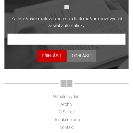
Zadejte Vaši e-mailovou adresu a budeme Vám nové vydání
zasílat automaticky.
PŘIHLÁSIT
ODHLÁSIT
Aktuální vydání
Archiv
O Sbírce
Redakční rada
Kontakt