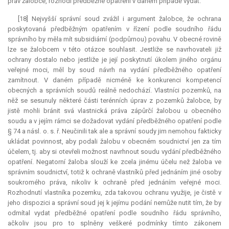
práv žalobce, rozhodl předběžné opatření v daném případě vydat.
[18] Nejvyšší správní soud zvážil i argument žalobce, že ochrana
poskytovaná předběžným opatřením v řízení podle soudního řádu
správního by měla mít subsidiární (podpůrnou) povahu. V obecné rovině
lze se žalobcem v této otázce souhlasit. Jestliže se navrhovateli již
ochrany dostalo nebo jestliže je její poskytnutí úkolem jiného orgánu
veřejné moci, měl by soud návrh na vydání předběžného opatření
zamítnout. V daném případě nicméně ke konkurenci kompetencí
obecných a správních soudů reálně nedochází. Vlastníci pozemků, na
něž se sesunuly některé části terénních úprav z pozemků žalobce, by
jistě mohli bránit svá vlastnická práva zápůrčí žalobou u obecného
soudu a v jejím rámci se dožadovat vydání předběžného opatření podle
§ 74 a násl. o. s. ř. Neučinili tak ale a správní soudy jim nemohou fakticky
ukládat povinnost, aby podali žalobu v obecném soudnictví jen za tím
účelem, tj. aby si otevřeli možnost navrhnout soudu vydání předběžného
opatření. Negatorní žaloba slouží ke zcela jinému účelu než žaloba ve
správním soudnictví, totiž k ochraně vlastníků před jednáním jiné osoby
soukromého práva, nikoliv k ochraně před jednáním veřejné moci.
Rozhodnutí vlastníka pozemku, zda takovou ochranu využije, je čistě v
jeho dispozici a správní soud jej k jejímu podání nemůže nutit tím, že by
odmítal vydat předběžné opatření podle soudního řádu správního,
ačkoliv jsou pro to splněny veškeré podmínky tímto zákonem