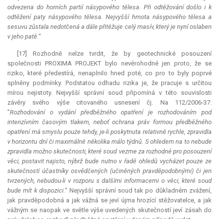
odvezena do horních partií násypového tělesa. Při odtěžování došlo i k
odtěžení paty násypového tělesa. Nejvyšší hmota násypového tělesa a
sesuvu zůstala nedotčená a dále přitěžuje celý masív, který je nyní oslaben
v jeho patě.
"
[17] Rozhodně nelze tvrdit, že by geotechnické posouzení
společnosti PROXIMA PROJEKT bylo nevěrohodné jen proto, že se
riziko, které předestírá, nenaplnilo hned poté, co pro to byly poprvé
splněny podmínky. Podstatou odhadu rizika je, že pracuje s určitou
mírou nejistoty. Nejvyšší správní soud připomíná v této souvislosti
závěry svého výše citovaného usnesení čj. Na 112/2006-37:
"
Rozhodování o vydání předběžného opatření je rozhodováním pod
intenzívním časovým tlakem, neboť ochrana práv formou předběžného
opatření má smyslu pouze tehdy, je-li poskytnuta relativně rychle, zpravidla
v horizontu dní či maximálně několika málo týdnů. S ohledem na to nebude
zpravidla možno skutečnosti, které soud vezme za rozhodné pro posouzení
věci, postavit najisto, nýbrž bude nutno v řadě ohledů vycházet pouze ze
skutečností účastníky osvědčených (učiněných pravděpodobnými) či jen
tvrzených, nebudou-li v rozporu s dalšími informacemi o věci, které soud
bude mít k dispozici.
" Nejvyšší správní soud tak po důkladném zvážení,
jak pravděpodobná a jak vážná se jeví újma hrozící stěžovatelce, a jak
vážným se naopak ve světle výše uvedených skutečností jeví zásah do