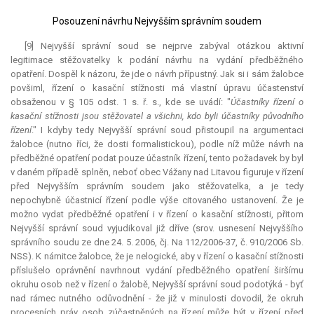
Posouzení návrhu Nejvyšším správním soudem
[9] Nejvyšší správní soud se nejprve zabýval otázkou aktivní
legitimace stěžovatelky k podání návrhu na vydání předběžného
opatření. Dospěl k názoru, že jde o návrh přípustný. Jak si i sám žalobce
povšiml, řízení o kasační stížnosti má vlastní úpravu účastenství
obsaženou v § 105 odst. 1 s. ř. s., kde se uvádí: "
Účastníky řízení o
kasační stížnosti jsou stěžovatel a všichni, kdo byli účastníky původního
řízení
." I kdyby tedy Nejvyšší správní soud přistoupil na argumentaci
žalobce (nutno říci, že dosti formalistickou), podle níž může návrh na
předběžné opatření podat pouze účastník řízení, tento požadavek by byl
v daném případě splněn, neboť obec Vážany nad Litavou figuruje v řízení
před Nejvyšším správním soudem jako stěžovatelka, a je tedy
nepochybně účastnicí řízení podle výše citovaného ustanovení. Že je
možno vydat předběžné opatření i v řízení o kasační stížnosti, přitom
Nejvyšší správní soud vyjudikoval již dříve (srov. usnesení Nejvyššího
správního soudu ze dne 24. 5. 2006, čj. Na 112/2006-37, č. 910/2006 Sb.
NSS). K námitce žalobce, že je nelogické, aby v řízení o kasační stížnosti
příslušelo oprávnění navrhnout vydání předběžného opatření širšímu
okruhu osob než v řízení o žalobě, Nejvyšší správní soud podotýká - byť
nad rámec nutného odůvodnění - že již v minulosti dovodil, že okruh
procesních práv osob zúčastněných na řízení může být v řízení před