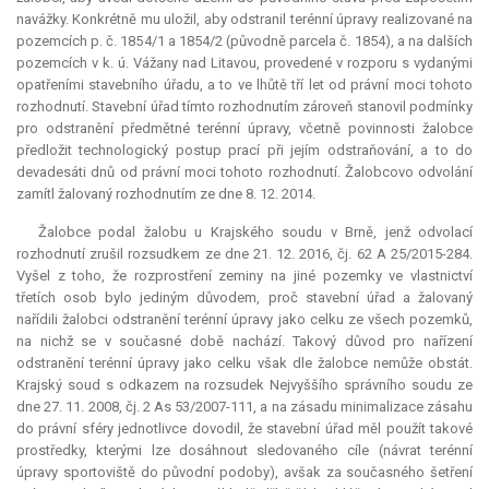
navážky. Konkrétně mu uložil, aby odstranil terénní úpravy realizované na
pozemcích p. č. 1854/1 a 1854/2 (původně parcela č. 1854), a na dalších
pozemcích v k. ú. Vážany nad Litavou, provedené v rozporu s vydanými
opatřeními stavebního úřadu, a to ve lhůtě tří let od právní moci tohoto
rozhodnutí. Stavební úřad tímto rozhodnutím zároveň stanovil podmínky
pro odstranění předmětné terénní úpravy, včetně povinnosti žalobce
předložit technologický postup prací při jejím odstraňování, a to do
devadesáti dnů od právní moci tohoto rozhodnutí. Žalobcovo odvolání
zamítl žalovaný rozhodnutím ze dne 8. 12. 2014.
Žalobce podal žalobu u Krajského soudu v Brně, jenž odvolací
rozhodnutí zrušil rozsudkem ze dne 21. 12. 2016, čj. 62 A 25/2015-284.
Vyšel z toho, že rozprostření zeminy na jiné pozemky ve vlastnictví
třetích osob bylo jediným důvodem, proč stavební úřad a žalovaný
nařídili žalobci odstranění terénní úpravy jako celku ze všech pozemků,
na nichž se v současné době nachází. Takový důvod pro nařízení
odstranění terénní úpravy jako celku však dle žalobce nemůže obstát.
Krajský soud s odkazem na rozsudek Nejvyššího správního soudu ze
dne 27. 11. 2008, čj. 2 As 53/2007-111, a na zásadu minimalizace zásahu
do právní sféry jednotlivce dovodil, že stavební úřad měl použít takové
prostředky, kterými lze dosáhnout sledovaného cíle (návrat terénní
úpravy sportoviště do původní podoby), avšak za současného šetření