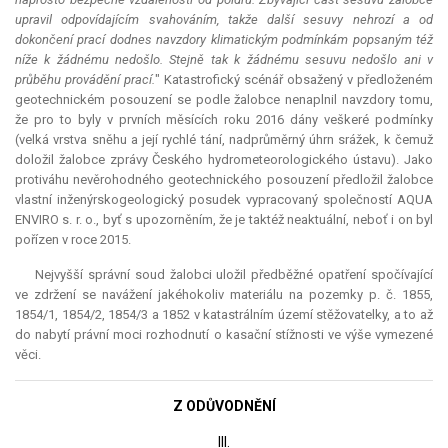
upravil odpovídajícím svahováním, takže další sesuvy nehrozí a od
dokončení prací dodnes navzdory klimatickým podmínkám popsaným též
níže k žádnému nedošlo. Stejně tak k žádnému sesuvu nedošlo ani v
průběhu provádění prací.
" Katastrofický scénář obsažený v předloženém
geotechnickém posouzení se podle žalobce nenaplnil navzdory tomu,
že pro to byly v prvních měsících roku 2016 dány veškeré podmínky
(velká vrstva sněhu a její rychlé tání, nadprůměrný úhrn srážek, k čemuž
doložil žalobce zprávy Českého hydrometeorologického ústavu). Jako
protiváhu nevěrohodného geotechnického posouzení předložil žalobce
vlastní inženýrskogeologický posudek vypracovaný společností
AQUA
ENVIRO s. r. o., byť s upozorněním, že je taktéž neaktuální, neboť i on byl
pořízen v roce 2015.
Nejvyšší správní soud žalobci uložil předběžné opatření spočívající
ve zdržení se navážení jakéhokoliv materiálu na pozemky p. č. 1855,
1854/1, 1854/2, 1854/3 a 1852 v katastrálním území stěžovatelky, a to až
do nabytí právní moci rozhodnutí o kasační stížnosti ve výše vymezené
věci.
Z ODŮVODNĚNÍ
III.