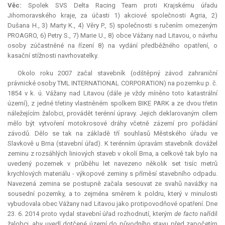
Věc:
Spolek SVS Delta Racing Team proti Krajskému úřadu
Jihomoravského kraje, za účasti 1) akciové společnosti Agria, 2)
Dušana H., 3) Marty K., 4) Věry P., 5) společnosti s ručením omezeným
PROAGRO, 6) Petry S., 7) Marie U., 8) obce Vážany nad Litavou, o návrhu
osoby zúčastněné na řízení 8) na vydání předběžného opatření, o
kasační stížnosti navrhovatelky.
Okolo roku 2007 začal stavebník (odštěpný závod zahraniční
právnické osoby TML INTERNATIONAL CORPORATION) na pozemku p. č.
1854 v k. ú. Vážany nad Litavou (dále je vždy míněno toto katastrální
území), z jedné třetiny vlastněném spolkem BIKE PARK a ze dvou třetin
náležejícím žalobci, provádět terénní úpravy. Jejich deklarovaným cílem
mělo být vytvoření motokrosové dráhy včetně zázemí pro pořádání
závodů. Dělo se tak na základě tří souhlasů Městského úřadu ve
Slavkově u Brna (stavební úřad). K terénním úpravám stavebník dovážel
zeminu z rozsáhlých liniových staveb v okolí Brna, a celkově tak bylo na
uvedený pozemek v průběhu let navezeno několik set tisíc metrů
krychlových materiálu - výkopové zeminy s příměsí stavebního odpadu.
Navezená zemina se postupně začala sesouvat ze svahů navážky na
sousední pozemky, a to zejména směrem k poldru, který v minulosti
vybudovala obec Vážany nad Litavou jako protipovodňové opatření. Dne
23. 6. 2014 proto vydal stavební úřad rozhodnutí, kterým
de facto
nařídil
žalobci, aby uvedl dotčené území do původního stavu před započetím