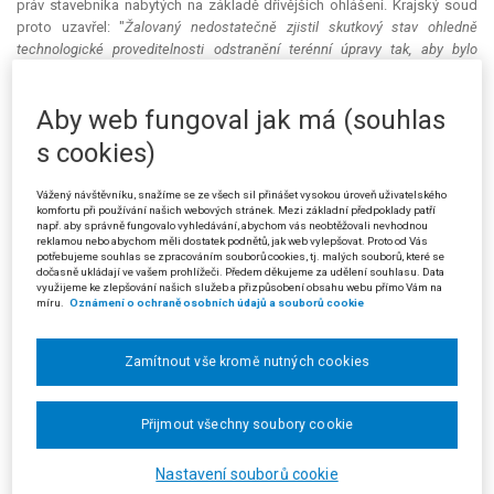
práv stavebníka nabytých na základě dřívějších ohlášení. Krajský soud
proto uzavřel: "
Žalovaný nedostatečně zjistil skutkový stav ohledně
technologické proveditelnosti odstranění terénní úpravy tak, aby bylo
možno minimalizovat zásah do oprávnění žalobce mít umístěnu terénní
úpravu - sportoviště v původně ohlášené podobě, pakliže má být
Aby web fungoval jak má (souhlas
rozprostření zeminy na okolní pozemky tím jediným důvodem pro nařízení
odstranění terénní úpravy. Pro závěr o tom, že předmětnou terénní úpravu z
s cookies)
hlediska jejího odstranění nelze rozdělit na jednotlivé části, o nichž by bylo
možno rozhodnout v rámci jednoho výroku prvostupňového orgánu, pak
Vážený návštěvníku, snažíme se ze všech sil přinášet vysokou úroveň uživatelského
chybí dostatečné úvahy žalovaného, podložené náležitými skutkovými
komfortu při používání našich webových stránek. Mezi základní předpoklady patří
podklady.
"
např. aby správně fungovalo vyhledávání, abychom vás neobtěžovali nevhodnou
reklamou nebo abychom měli dostatek podnětů, jak web vylepšovat. Proto od Vás
potřebujeme souhlas se zpracováním souborů cookies, tj. malých souborů, které se
Proti výše uvedenému rozsudku krajského soudu podala osoba
dočasně ukládají ve vašem prohlížeči. Předem děkujeme za udělení souhlasu. Data
zúčastněná na řízení 8) (stěžovatelka) kasační stížnost, v níž navrhla, aby
využijeme ke zlepšování našich služeb a přizpůsobení obsahu webu přímo Vám na
míru.
Oznámení o ochraně osobních údajů a souborů cookie
Nejvyšší správní soud vydal předběžné opatření, jímž by uložil žalobci
zdržet se dalšího navážení jakéhokoliv materiálu na vymezené pozemky
v k. ú. Vážany nad Litavou, z důvodu vážné újmy hrozící obyvatelům
Zamítnout vše kromě nutných cookies
obce. Podle odborných posouzení je celé těleso terénních úprav
nestabilní, přesto žalobce nadále pokračuje v navážení další zeminy. Od
roku 2014, kdy byla vydána rozhodnutí správních orgánů, tak došlo k
Přijmout všechny soubory cookie
dalšímu zhoršení celé situace. Stěžovatelka citovala z geotechnického
posouzení nestabilní oblasti v k. ú. Vážany nad Litavou, zpracované
Nastavení souborů cookie
společností PROXIMA PROJEKT s. r. o.: "
Horní hmoty násypového tělesa