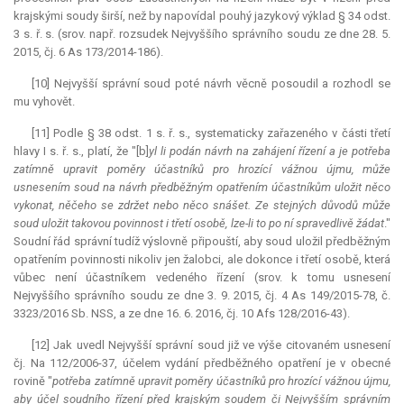
krajskými soudy širší, než by napovídal pouhý jazykový výklad § 34 odst.
3 s. ř. s. (srov. např. rozsudek Nejvyššího správního soudu ze dne 28. 5.
2015, čj. 6 As 173/2014-186).
[10] Nejvyšší správní soud poté návrh věcně posoudil a rozhodl se
mu vyhovět.
[11] Podle § 38 odst. 1 s. ř. s., systematicky zařazeného v části třetí
hlavy I s. ř. s., platí, že "[b]
yl li podán návrh na zahájení řízení a je potřeba
zatímně upravit poměry účastníků pro hrozící vážnou újmu, může
usnesením soud na návrh předběžným opatřením účastníkům uložit něco
vykonat, něčeho se zdržet nebo něco snášet. Ze stejných důvodů může
soud uložit takovou povinnost i třetí osobě, lze-li to po ní spravedlivě žádat
."
Soudní řád správní tudíž výslovně připouští, aby soud uložil předběžným
opatřením povinnosti nikoliv jen žalobci, ale dokonce i třetí osobě, která
vůbec není účastníkem vedeného řízení (srov. k tomu usnesení
Nejvyššího správního soudu ze dne 3. 9. 2015, čj. 4 As 149/2015-78, č.
3323/2016 Sb. NSS, a ze dne 16. 6. 2016, čj. 10 Afs 128/2016-43).
[12] Jak uvedl Nejvyšší správní soud již ve výše citovaném usnesení
čj. Na 112/2006-37, účelem vydání předběžného opatření je v obecné
rovině "
potřeba zatímně upravit poměry účastníků pro hrozící vážnou újmu,
aby účel soudního řízení před krajským soudem či Nejvyšším správním