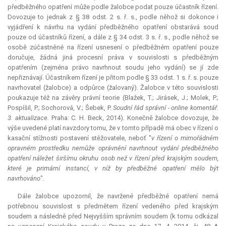
předběžného opatření může podle žalobce podat pouze účastník řízení.
Dovozuje to jednak z § 38 odst. 2 s. ř. s., podle něhož si dokonce i
vyjádření k návrhu na vydání předběžného opatření obstarává soud
pouze od účastníků řízení, a dále z § 34 odst. 3 s. ř. s., podle něhož se
osobě zúčastněné na řízení usnesení o předběžném opatření pouze
doručuje, žádná jiná procesní práva v souvislosti s předběžným
opatřením (zejména právo navrhnout soudu jeho vydání) se jí zde
nepřiznávají. Účastníkem řízení je přitom podle § 33 odst. 1 s. ř. s. pouze
navrhovatel (žalobce) a odpůrce (žalovaný). Žalobce v této souvislosti
poukazuje též na závěry právní teorie (Blažek, T.; Jirásek, J.; Molek, P.;
Pospíšil, P.; Sochorová, V.; Šebek, P.
Soudní řád správní - online komentář.
3. aktualizace.
Praha: C. H. Beck, 2014). Konečně žalobce dovozuje, že
výše uvedené platí navzdory tomu, že v tomto případě má obec v řízení o
kasační stížnosti postavení stěžovatele, neboť "
v řízení o mimořádném
opravném prostředku nemůže oprávnění navrhnout vydání předběžného
opatření náležet širšímu okruhu osob než v řízení před krajským soudem,
které je primární instancí, v níž by předběžné opatření mělo být
navrhováno
".
Dále žalobce upozornil, že navržené předběžné opatření nemá
potřebnou souvislost s předmětem řízení vedeného před krajským
soudem a následně před Nejvyšším správním soudem (k tomu odkázal