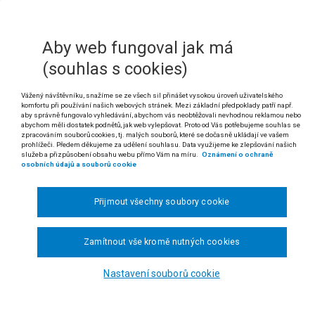
6 odst. 2 správního řádu (č. 500/2004 Sb.)
 zákona č. 183/2006 Sb., o územním plánování a stavebním řádu (stavební zák
Aby web fungoval jak má
 a násl. soudního řádu správního
(souhlas s cookies)
 Zákonnost souhlasů vydávaných podle stavebního zákona z roku 2006
Vážený návštěvníku, snažíme se ze všech sil přinášet vysokou úroveň uživatelského
umat v přezkumném řízení podle § 156 odst. 2 ve spojení s hlavou IX čá
komfortu při používání našich webových stránek. Mezi základní předpoklady patří např.
 z moci úřední. Jakmile však přezkumné řízení bylo zahájeno, je sprá
aby správně fungovalo vyhledávání, abychom vás neobtěžovali nevhodnou reklamou nebo
abychom měli dostatek podnětů, jak web vylepšovat. Proto od Vás potřebujeme souhlas se
t i cestou žaloby na ochranu proti nečinnosti správního orgánu dle § 79 
zpracováním souborů cookies, tj. malých souborů, které se dočasně ukládají ve vašem
prohlížeči. Předem děkujeme za udělení souhlasu. Data využijeme ke zlepšování našich
. Povinnost správního orgánu vydat ve věci rozhodnutí trvá i v případ
služeb a přizpůsobení obsahu webu přímo Vám na míru.
Oznámení o ochraně
osobních údajů a souborů cookie
o stupně, které bylo prvním úkonem v řízení, a věc byla vrácena k da
ém případě trvá i přes zrušení takového rozhodnutí a řízení musí bý
nem.
Přijmout všechny soubory cookie
 rozsudku Nejvyššího správního soudu ze dne 27. 3. 2014, čj. 4 Aps 7/2013-25)
Zamítnout vše kromě nutných cookies
dikatura:
č. 792/2006 Sb. NSS, č. 1513/2008 Sb. NSS, č. 2206/2011 Sb. NSS, 
Společnost s ručením omezeným OREA – INVEST proti Magistrátu Ústí na
Nastavení souborů cookie
sti žalobkyně.
lením ze dne 15. 1. 2013 žalovaný žalobkyni informoval, že nebude přezko