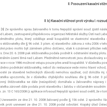
II. Posouzení kasační stížn
II. b) Kasační stížnost proti výroku I. roz
.) [9] Ze správního spisu žalovaného k tomu Nejvyšší správní soud zjistil násl
ad Labem, zastoupené příspěvkovou organizací Městské služby Ústí nad Labem
dmětného plotu, který odděluje areál koupaliště ve vlastnictví stavebníka 
s stěžovatelky dle § 96 odst. 3 písm. e) stavebního zákona z roku 2006 v teh
ické právo mohlo být záměrem přímo dotčeno, však k oznámení přiložen neby
s. Dne 20. 6. 2008 pak stěžovatelka podala podnět k odstranění stavby plotu
strálním území Brná nad Labem. Předmětné nemovitosti jsou zkolaudovány a u
race v roce 1986 možnost vstupu pouze přes areál koupaliště. V důsledku post
něno podnikání stěžovatelky, neboť do restaurace vede mimo hlavní vchod, 
hosté ze stavebně technických důvodů nemohou využívat, což doložila mj. 
atelka upozornila, že v důsledku chybějícího souhlasu dle § 96 odst. 3 
onný. Stěžovatelka se dále (neúspěšně) domáhala u žalovaného nápravy 
atelka zároveň dále podala proti stavebníku i žalobu v občanském soudním ř
. zn. 13 C 165/2008 (z aplikace infosoud Nejvyšší správní soud ověřil, že v t
] Usnesením ze dne 21. 10. 2008 žalovaný podle § 156 odst. 2 správního ř
ník proti usnesení ze dne 21. 10. 2008 podal odvolání. Krajský úřad Úste