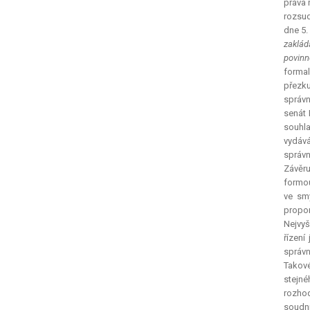
práva 
rozsud
dne 5.
zaklád
povinn
formal
přezku
správn
senát 
souhla
vydáv
správn
Závěru
formou
ve sm
propor
Nejvyš
řízení
správn
Takové
stejné
rozhod
soudní