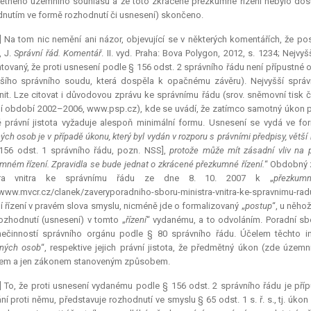
ětného územního souhlasu a že toto zkrácené přezkumné řízení nebylo do
nutím ve formě rozhodnutí či usnesení) skončeno.
] Na tom nic nemění ani názor, objevující se v některých komentářích, že po
, J.
Správní řád. Komentář
. II. vyd. Praha: Bova Polygon, 2012, s. 1234; Nej
tovaný, že proti usnesení podle § 156 odst. 2 správního řádu není přípustné od
ššího správního soudu, která dospěla k opačnému závěru). Nejvyšší spr
nit. Lze citovat i důvodovou zprávu ke správnímu řádu (srov. sněmovní tisk
í období 2002–2006, www.psp.cz), kde se uvádí, že zatímco samotný úkon podl
 právní jistota vyžaduje alespoň minimální formu. Usnesení se vydá ve for
ých osob je v případě úkonu, který byl vydán v rozporu s právními předpisy, větší
156 odst. 1 správního řádu, pozn. NSS],
protože může mít zásadní vliv na pr
mném řízení. Zpravidla se bude jednat o zkrácené přezkumné řízení.
“ Obdobný z
stra vnitra ke správnímu řádu ze dne 8. 10. 2007 k „
přezkum
/www.mvcr.cz/clanek/zaveryporadniho-sboru-ministra-vnitra-ke-spravnimu-radu.
í řízení v pravém slova smyslu, nicméně jde o formalizovaný „
postup
“, u něhož
rozhodnutí (usnesení) v tomto „
řízení
“ vydanému, a to odvoláním. Poradní sbo
ečinností správního orgánu podle § 80 správního řádu. Účelem těchto ins
ných osob
“, respektive jejich právní jistota, že předmětný úkon (zde úze
em a jen zákonem stanoveným způsobem.
] To, že proti usnesení vydanému podle § 156 odst. 2 správního řádu je příp
ní proti němu, představuje rozhodnutí ve smyslu § 65 odst. 1 s. ř. s., tj. úk