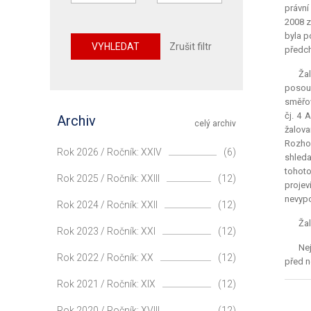
právní
2008 z
byla p
VYHLEDAT
Zrušit filtr
předch
Ža
posouz
směřov
čj. 4
Archiv
celý archiv
žalova
Rozhod
Rok 2026 / Ročník: XXIV
(6)
shleda
tohoto
Rok 2025 / Ročník: XXIII
(12)
projev
nevypo
Rok 2024 / Ročník: XXII
(12)
Žal
Rok 2023 / Ročník: XXI
(12)
Nej
Rok 2022 / Ročník: XX
(12)
před n
Rok 2021 / Ročník: XIX
(12)
Rok 2020 / Ročník: XVIII
(12)