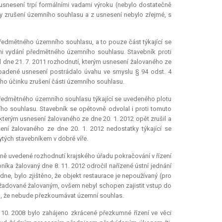
e usnesení trpí formálními vadami výroku (nebylo dostatečně
y zrušení územního souhlasu a z usnesení nebylo zřejmé, s
 předmětného územního souhlasu, a to pouze část týkající se
dni vydání předmětného územního souhlasu. Stavebník proti
l dne 21. 7. 2011 rozhodnutí, kterým usnesení žalovaného ze
napadené usnesení postrádalo úvahu ve smyslu § 94 odst. 4
ého účinku zrušení části územního souhlasu.
t předmětného územního souhlasu týkající se uvedeného plotu
ho souhlasu. Stavebník se opětovně odvolal i proti tomuto
kterým usnesení žalovaného ze dne 20. 1. 2012 opět zrušil a
sení žalovaného ze dne 20. 1. 2012 nedostatky týkající se
tých stavebníkem v dobré víře.
dně uvedené rozhodnutí krajského úřadu pokračování v řízení
bníka žalovaný dne 8. 11. 2012 odročil nařízené ústní jednání
dne, bylo zjištěno, že objekt restaurace je nepoužívaný (pro
ožadované žalovaným, ovšem nebyl schopen zajistit vstup do
om, že nebude přezkoumávat územní souhlas.
 10. 2008 bylo zahájeno zkrácené přezkumné řízení ve věci