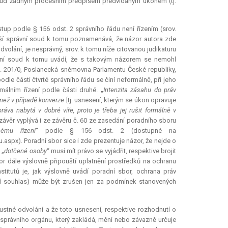
sud žádným procesním předpisem předvídaným úkonem (tj.
stup podle § 156 odst. 2 správního řádu není řízením (srov.
vyšší správní soud k tomu poznamenává, že názor autora zde
volání, je nesprávný, srov. k tomu níže citovanou judikaturu
ávní soud k tomu uvádí, že s takovým názorem se nemohl
 č. 201/0, Poslanecká sněmovna Parlamentu České republiky,
e části čtvrté správního řádu se činí neformálně, při jeho
málním řízení podle části druhé. „
Intenzita zásahu do práv
 než v případě
konverze
[tj. usnesení, kterým se úkon opravuje
áva nabytá v dobré víře, proto je třeba jej rušit formálně v
ávěr vyplývá i ze závěru č. 60 ze zasedání poradního sboru
nému řízení
“ podle § 156 odst. 2 (dostupné na
aspx). Poradní sbor sice i zde prezentuje názor, že nejde o
 „
dotčené osoby
“ musí mít právo se vyjádřit, respektive brojit
r dále výslovně připouští uplatnění prostředků na ochranu
titutů je, jak výslovně uvádí poradní sbor, ochrana práv
mní souhlas) může být zrušen jen za podmínek stanovených
ustné odvolání a že toto usnesení, respektive rozhodnutí o
on správního orgánu, který zakládá, mění nebo závazně určuje