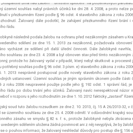
 „
Koupaliště Brná nad Labem – umístění oplocení
“ na pozemkových parcelách 
ý územní souhlas nabyl právních účinků ke dni 28. 4. 2008, a proto nelze pr
nutí v přezkumném řízení podle § 96 odst. 4 stavebního zákona z roku 2006 v
ozhodnutí. Žalovaný dále podotkl, že zahájení přezkumného řízení brání i 
ího řádu.
lobkyně následně podala žalobu na ochranu před nezákonným zásahem u Kraj
uvedeného sdělení ze dne 15. 1. 2013 za nezákonné, požadovala obnoven
no vycházet ze sdělení při další úřední činnosti. Dále žalobkyně navrh
ho souhlasu ze dne 23. 4. 2008 a byl obnoven stav před tímto nezákonným
nný, protože ho žalovaný vydal v případě, který nebyl skutkově a procesně
 potřebný souhlas podle § 96 odst. 3 písm. e) stavebního zákona z roku 2006 
5. 1. 2013 nesprávně postupoval podle novely stavebního zákona z roku
dných ustanovení. Územní souhlas je jiným správním úkonem podle části č
 z roku 2006 neupravené použije podle jeho § 192 odst. 1 správní řád, je
ího řádu po dobu trvání jeho účinků. Žalovaný navíc nerespektoval názor
 neboť v rozporu s jeho rozhodnutím ze dne 1. 10. 2012 fakticky „
zastavil
“ řízení
jský soud tuto žalobu rozsudkem ze dne 2. 10. 2013, čj. 15 A 26/2013-32, v čás
cí se územního souhlasu ze dne 25. 4. 2008 odmítl. V odůvodnění krajský sou
nného zásahu ve smyslu § 82 s. ř. s., protože žalobkyně nebyla zkrácena 
 uvedeným sdělením uložena žádná povinnost ani z něj nevyplývá, že by žalobk
se o pouhou informaci, že žalovaný neshledal důvody pro postup dle § 156 ods