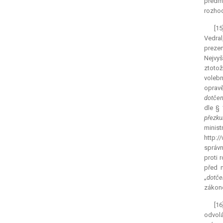
předm
rozhod
[15
Vedral
prezen
Nejvy
ztotož
volebn
opravě
dotčen
dle § 
přezku
mini
http:/
správn
proti 
před n
„
dotče
zákon
[16
odvolá