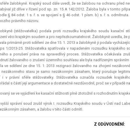
 sféře žalobkyně. Krajský soud dále uvedl, že se žalobou na ochranu před
abýval již dříve v řízení pod sp. zn. 15 A 142/2012. Žaloba byla v tomto přípa
odle § 84 odst. 1 s. ř. s. ve spojení s § 46 odst. 1 písm. b) s. ř. s. odmítn
ozího právního názoru.
lobkyně (stěžovatelka) podala proti rozsudku krajského soudu kasační st
ení věci krajským soudem a pro nepřezkoumatelnost. Žalobkyně uvedla, že
ala primárně proti sdělení ze dne 15. 1. 2013 a žalobkyně ji podala vycházej
 Aps 1/2013-25. Stěžovatelka spatřovala v napadeném rozsudku krajského
ného a porušení práva na spravedlivý proces. Stěžovatelka očekávala zr
nutí žalovaného o zrušení územního souhlasu ale byla nadřízeným správním o
la ve sdělení ze dne 15. 1. 2013 rezignaci žalovaného na zhojení nezáko
 nezákonného stavu je samo nezákonným zásahem, který porušuje legitimní
í i v právní sféře stěžovatelky. Stěžovatelka označila rozsudek krajs
řádal s částí její argumentace a dostatečně nezdůvodnil, proč se v případě
ovaný se ve vyjádření ke kasační stížnosti plně ztotožnil s rozhodnutím krajs
vyšší správní soud zrušil výrok I. rozsudku Krajského soudu v Ústí nad Labe
ezákonným zásahem, a žalobu v této části odmítl.
Z ODŮVODNĚNÍ: