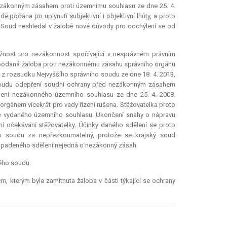
 nezákonným zásahem proti územnímu souhlasu ze dne 25. 4.
dě podána po uplynutí subjektivní i objektivní lhůty, a proto
uta. Soud neshledal v žalobě nové důvody pro odchýlení se od
ížnost pro nezákonnost spočívající v nesprávném právním
 podaná žaloba proti nezákonnému zásahu správního orgánu
íc z rozsudku Nejvyššího správního soudu ze dne 18. 4. 2013,
 soudu odepření soudní ochrany před nezákonným zásahem
ušení nezákonného územního souhlasu ze dne 25. 4. 2008.
rgánem vícekrát pro vady řízení rušena. Stěžovatelka proto
nně vydaného územního souhlasu. Ukončení snahy o nápravu
 očekávání stěžovatelky. Účinky daného sdělení se proto
kého soudu za nepřezkoumatelný, protože se krajský soud
 napadeného sdělení nejedná o nezákonný zásah.
kého soudu.
m, kterým byla zamítnuta žaloba v části týkající se ochrany