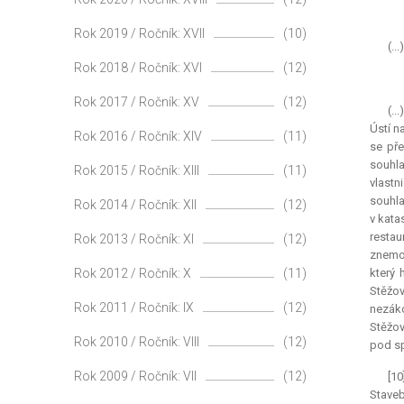
Rok 2019 / Ročník: XVII
(10)
(...)
Rok 2018 / Ročník: XVI
(12)
Rok 2017 / Ročník: XV
(12)
(..
Ústí n
Rok 2016 / Ročník: XIV
(11)
se pře
souhla
Rok 2015 / Ročník: XIII
(11)
vlastn
souhla
Rok 2014 / Ročník: XII
(12)
v kata
restau
Rok 2013 / Ročník: XI
(12)
znemož
Rok 2012 / Ročník: X
(11)
který 
Stěžov
Rok 2011 / Ročník: IX
(12)
nezák
Stěžov
Rok 2010 / Ročník: VIII
(12)
pod sp
Rok 2009 / Ročník: VII
(12)
[10
Staveb