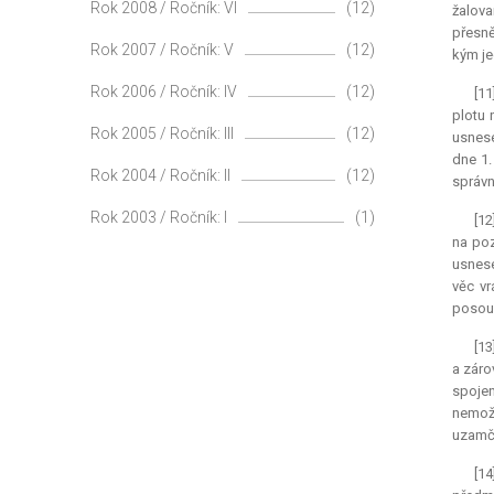
Rok 2008 / Ročník: VI
(12)
žalova
přesně
Rok 2007 / Ročník: V
(12)
kým je
Rok 2006 / Ročník: IV
(12)
[11
plotu 
Rok 2005 / Ročník: III
(12)
usnese
dne 1.
Rok 2004 / Ročník: II
(12)
správn
Rok 2003 / Ročník: I
(1)
[12
na poz
usnese
věc vr
posouz
[13
a záro
spojen
nemožn
uzamče
[14