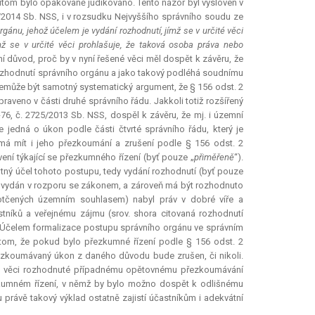
itom bylo opakovaně judikováno. Tento názor byl vysloven v
/2014 Sb. NSS, i v rozsudku Nejvyššího správního soudu ze
gánu, jehož účelem je vydání rozhodnutí, jímž se v určité věci
ž se v určité věci prohlašuje, že taková osoba práva nebo
ní
důvod, proč by v nyní řešené věci měl dospět k závěru, že
rozhodnutí správního orgánu a jako takový podléhá soudnímu
m nemůže být samotný systematický argument, že § 156 odst. 2
praveno v části druhé správního řádu. Jakkoli totiž rozšířený
76, č. 2725/2013 Sb. NSS, dospěl k závěru, že mj. i územní
 jedná o úkon podle části čtvrté správního řádu, který je
á mít i jeho přezkoumání a zrušení podle § 156 odst. 2
ní týkající se přezkumného řízení (byť pouze „
přiměřeně
“).
motný účel tohoto postupu, tedy vydání rozhodnutí (byť pouze
l vydán v rozporu se zákonem, a zároveň má být rozhodnuto
otčených územním souhlasem) nabyl práv v dobré víře a
tníků a veřejnému zájmu (srov. shora citovaná rozhodnutí
. Účelem formalizace postupu správního orgánu ve správním
i v tom, že pokud bylo přezkumné řízení podle § 156 odst. 2
ezkoumávaný úkon z daného důvodu bude zrušen, či nikoli.
žku věci rozhodnuté případnému opětovnému přezkoumávání
zkumném řízení, v němž by bylo možno dospět k odlišnému
 právě takový výklad ostatně zajistí účastníkům i adekvátní