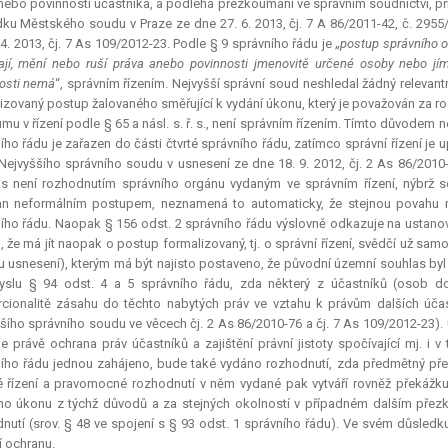
nebo povinnosti účastníka, a podléhá přezkoumání ve správním soudnictví, př
ku Městského soudu v Praze ze dne 27. 6. 2013, čj. 7 A 86/2011-42, č. 2955
 4. 2013, čj. 7 As 109/2012-23. Podle § 9 správního řádu je „
postup správního or
ají, mění nebo ruší práva anebo povinnosti jmenovitě určené osoby nebo jím
osti nemá
“, správním řízením. Nejvyšší správní soud neshledal žádný
relevant
izovaný postup žalovaného směřující k vydání úkonu, který je považován za 
mu v řízení podle § 65 a násl. s. ř. s., není správním řízením. Tímto důvode
ího řádu je zařazen do části čtvrté správního řádu, zatímco správní řízení je u
Nejvyššího správního soudu v usnesení ze dne 18. 9. 2012, čj. 2 As 86/2010-
s není rozhodnutím správního orgánu vydaným ve správním řízení, nýbrž se
án neformálním postupem, neznamená to automaticky, že stejnou povahu m
ího řádu. Naopak § 156 odst. 2 správního řádu výslovně odkazuje na ustanove
, že má jít naopak o postup formalizovaný, tj. o správní řízení, svědčí už sa
 usnesení), kterým má být najisto postaveno, že původní územní souhlas by
yslu § 94 odst. 4 a 5 správního řádu, zda některý z účastníků (osob d
cionalitě zásahu do těchto nabytých práv ve vztahu k právům dalších účas
šího správního soudu ve věcech čj. 2 As 86/2010-76 a čj. 7 As 109/2012-23)
 je právě ochrana práv účastníků a zajištění právní jistoty spočívající mj. 
ího řádu jednou zahájeno, bude také vydáno rozhodnutí, zda předmětný př
 řízení a pravomocné rozhodnutí v něm vydané pak vytváří rovněž překá
ho úkonu z týchž důvodů a za stejných okolností v případném dalším pře
nutí (srov. § 48 ve spojení s § 93 odst. 1 správního řádu). Ve svém důsledku
 ochranu.