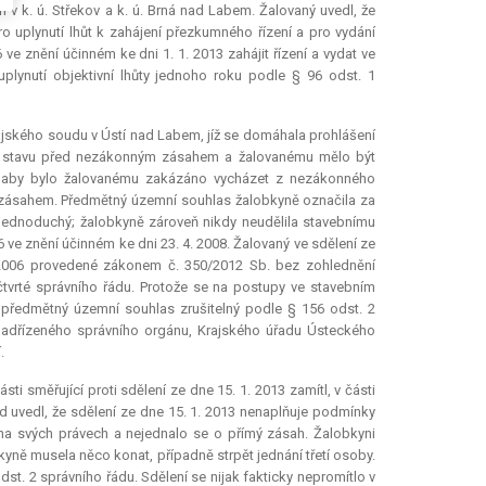
v k. ú. Střekov a k. ú. Brná nad Labem. Žalovaný uvedl, že
o uplynutí lhůt k zahájení přezkumného řízení a pro vydání
e znění účinném ke dni 1. 1. 2013 zahájit řízení a vydat ve
uplynutí objektivní lhůty jednoho roku podle § 96 odst. 1
ského soudu v Ústí nad Labem, jíž se domáhala prohlášení
í stavu před nezákonným zásahem a žalovanému mělo být
la, aby bylo žalovanému zakázáno vycházet z nezákonného
 zásahem. Předmětný územní souhlas žalobkyně označila za
 jednoduchý; žalobkyně zároveň nikdy neudělila stavebnímu
ve znění účinném ke dni 23. 4. 2008. Žalovaný ve sdělení ze
 2006 provedené zákonem č. 350/2012 Sb. bez zohlednění
tvrté správního řádu. Protože se na postupy ve stavebním
 předmětný územní souhlas zrušitelný podle § 156 odst. 2
 nadřízeného správního orgánu, Krajského úřadu Ústeckého
.
ti směřující proti sdělení ze dne 15. 1. 2013 zamítl, v části
d uvedl, že sdělení ze dne 15. 1. 2013 nenaplňuje podmínky
na svých právech a nejednalo se o přímý zásah. Žalobkyni
yně musela něco konat, případně strpět jednání třetí osoby.
t. 2 správního řádu. Sdělení se nijak fakticky nepromítlo v