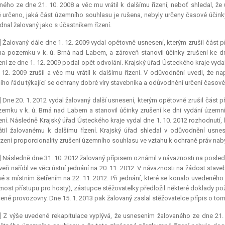
ného ze dne 21. 10. 2008 a věc mu vrátil k dalšímu řízení, neboť shledal, ž
 určeno, jaká část územního souhlasu je rušena, nebyly určeny časové účink
dnal žalovaný jako s účastníkem řízení.
] Žalovaný dále dne 1. 12. 2009 vydal opětovně usnesení, kterým zrušil část
na pozemku v k. ú. Brná nad Labem, a zároveň stanovil účinky zrušení ke 
ní ze dne 1. 12. 2009 podal opět odvolání. Krajský úřad Ústeckého kraje vyda
 12. 2009 zrušil a věc mu vrátil k dalšímu řízení. V odůvodnění uvedl, že 
ího řádu týkající se ochrany dobré víry stavebníka a odůvodnění určení časov
] Dne 20. 1. 2012 vydal žalovaný další usnesení, kterým opětovně zrušil čás
emku v k. ú. Brná nad Labem a stanovil účinky zrušení ke dni vydání územní
ní. Následně Krajský úřad Ústeckého kraje vydal dne 1. 10. 2012 rozhodnutí, 
átil žalovanému k dalšímu řízení. Krajský úřad shledal v odůvodnění usne
ení proporcionality zrušení územního souhlasu ve vztahu k ochraně práv naby
] Následně dne 31. 10. 2012 žalovaný přípisem oznámil v návaznosti na posle
veň nařídil ve věci ústní jednání na 20. 11. 2012. V návaznosti na žádost stave
é s místním šetřením na 22. 11. 2012. Při jednání, které se konalo uvedeného 
ost přístupu pro hosty), zástupce stěžovatelky předložil některé doklady p
né provozovny. Dne 15. 1. 2013 pak žalovaný zaslal stěžovatelce přípis o t
] Z výše uvedené rekapitulace vyplývá, že usnesením žalovaného ze dne 21.