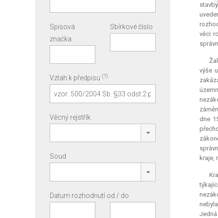
stavby
uveden
rozhod
Spisová
Sbírkové číslo
věci r
značka
správn
Ža
výše 
(?)
Vztah k předpisu
zakázá
územní
nezáko
záměru
Věcný rejstřík
dne 1
přecho
zákoně
správn
Soud
kraje,
Kra
týkají
nezáko
Datum rozhodnutí od / do
nebyla
Jedná 