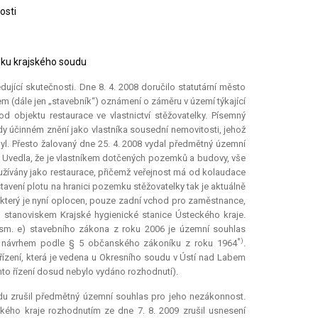
osti
sudku krajského soudu
edující skutečnosti. Dne 8. 4. 2008 doručilo statutární město
 (dále jen „stavebník“) oznámení o záměru v území týkající
od objektu restaurace ve vlastnictví stěžovatelky. Písemný
dy účinném znění jako vlastníka sousední nemovitosti, jehož
l. Přesto žalovaný dne 25. 4. 2008 vydal předmětný územní
. Uvedla, že je vlastníkem dotčených pozemků a budovy, vše
žívány jako restaurace, přičemž veřejnost má od
kolaudace
avení plotu na hranici pozemku stěžovatelky tak je aktuálně
který je nyní oplocen, pouze zadní vchod pro zaměstnance,
i stanoviskem Krajské hygienické stanice Ústeckého kraje.
písm. e) stavebního zákona z roku 2006 je územní souhlas
*)
i návrhem podle § 5 občanského zákoníku z roku 1964
.
ízení, která je vedena u Okresního soudu v Ústí nad Labem
omto řízení dosud nebylo vydáno rozhodnutí).
ádu zrušil předmětný územní souhlas pro jeho nezákonnost.
ckého kraje rozhodnutím ze dne 7. 8. 2009 zrušil usnesení