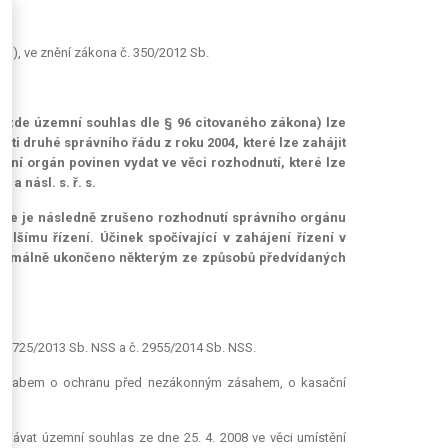
on), ve znění zákona č. 350/2012 Sb.
 (zde územní souhlas dle § 96 citovaného zákona) lze
sti druhé správního řádu z roku 2004, které lze zahájit
vní orgán povinen vydat ve věci rozhodnutí, které lze
a násl. s. ř. s.
ě, že je následně zrušeno rozhodnutí správního orgánu
lšímu řízení. Účinek spočívající v zahájení řízení v
t formálně ukončeno některým ze způsobů předvídaných
č. 2725/2013 Sb. NSS a č. 2955/2014 Sb. NSS.
d Labem o ochranu před nezákonným zásahem, o kasační
umávat územní souhlas ze dne 25. 4. 2008 ve věci umístění