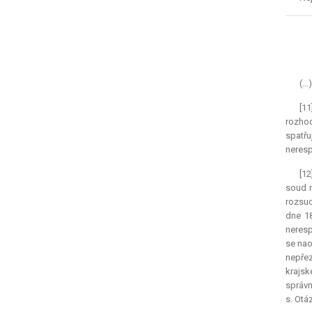
(…)
[1
rozhod
spatřu
neresp
[12
soud n
rozsud
dne 18
neresp
se nao
nepřez
krajsk
správn
s. Otá