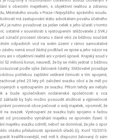
udu je rozporný s rozhodnutím Ústavního soudu citovaným v
ání s obecním majetkem, s objektivní realitou a zdravou
du, Městského soudu v Praze i Nejvyššího správního soudu.
 okolností má zastupování státu advokátem povahu účelného
SVKJ je nutno považovat za jeden celek s jeho účastí v tomto
í; ostatně v souvislosti s vystoupením stěžovatele z SVKJ
oud označil procesní obranu v dané věci za běžnou součást
ištěním odpadních vod na svém území v rámci samostatné
o závěru nemá soud žádný podklad ve spise a jeho názor na
ani v objektivní realitě ani v právní úpravě. Krajský soud v
cí 52 milionů korun, neuvedl, že by se mělo jednat o běžnou
 posuzovat podle výše žalované částky. Stěžovatel považuje
dobou potřebou zajištění veškeré činnosti s tím spojené,
zachovat před 25 lety při založení svazku obcí a že měl po
spojených s vystoupením ze svazku. Přitom tehdy ani nebylo
tek a bude společníkem vodárenské společnosti s cca
hž základě by bylo možno posoudit složitost a výjimečnost
oprávní povinnost obce pečovat o svůj majetek, opomněl, že
vě na svazek. Vystoupení ze svazku bylo spojeno s řadou
ností od procesního vymáhání majetku ve sporném řízení. O
ádání majetku svazku odmítl, neboť se domníval, že jde o spor
ilo otázku příslušnosti správních úřadů (čj. Konf 10/2015-
parát kvalifikovanější, než měl k dispozici žalovaný či sám