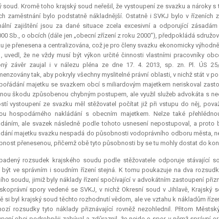
ý soud. Kromě toho krajský soud neřešil, že vystoupení ze svazku a nároky s
jich zaměstnání bylo podstatně nákladnější. Ostatně i SVKJ bylo v řízeníc
ální zajištění jsou za dané situace zcela excesivní a odporující zása
00 Sb., o obcích (dále jen „obecní zřízení z roku 2000“), předpokládá sdružo
u je přenesena a centralizována, což je pro členy svazku ekonomicky výhodnější
, uvedl, že ne vždy musí být výkon určité činnosti vlastními pracovníky o
ný závěr zaujal i v nálezu pléna ze dne 17. 4. 2013, sp. zn. Pl. ÚS 25
enzovány tak, aby pokryly všechny myslitelné právní oblasti, v nichž stát v po
pořádání majetku se svazkem obcí s miliardovým majetkem neriskoval zast
nou škodu způsobenou chybným postupem, ale využil služeb advokáta s ne
tí vystoupení ze svazku měl stěžovatel počítat již při vstupu do něj, p
ou hospodárného nakládání s obecním majetkem. Nelze také přehlédnou
dáním, ale svazek následně podle tohoto usnesení nepostupoval, a proto 
dání majetku svazku nespadá do působnosti vodoprávního odboru města, ne
bnost přenesenou, přičemž obě tyto působnosti by se tu mohly dostat do konf
adený rozsudek krajského soudu podle stěžovatele odporuje stávající soud
 být ve správním i soudním řízení stejná. K tomu poukazuje na dva rozsu
ího soudu, jimiž byly náklady řízení spočívající v advokátním zastoupení přiz
koprávní spory vedené se SVKJ, v nichž Okresní soud v Jihlavě, Krajský s
ě si byl krajský soud těchto rozhodnutí vědom, ale ve vztahu k nákladům říz
ozí rozsudky tyto náklady přiznávající rovněž nezohlednil. Přitom Městs
pení obci podrobněji zabýval a zdůraznil, že nejde o spor, v němž správní o