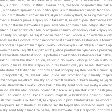
obce (stěžovatel) ve své kasační stížnosti shrnul, že názor krajského so
ku, s právní úpravou institutu svazku obcí, zásadou hospodárného naklád
u, s obsahem správního i soudního spisu a s rozhodovací činností téhož sou
í soud v rozhodnutí citovaném krajským soudem vyslovil, že za výjimečných
ování či bránění práva. Krajský soud také uznal, že vystoupení stěžovatele z 
 a že postavení stěžovatele v posuzovaném sporném řízení nebylo standardn
edeno deset správních řízení. V rozporu s těmito východisky však krajský s
í agendy související se zajišťováním zásobování vodou a odváděním a č
osti města a dovodil z toho nepotřebnost advokátního zastoupení. K tomut
ní podílu na peněžitém majetku svazku obcí ve výši 2 541 990,66 Kč nemá oporu 
svém rozsudku (čj. 30 A 46/2014-311), jehož předmětem byla částka přesahují
t stěžovatele. Složitost sporu a potřebu advokátního zastoupení však nelze
eálnou úvahu krajského soudu, že vstup do svazku obcí je spojen s dlouho
 vystoupení ze svazku. Krajský soud tak konstruoval, jak se měl stěžovatel 
tuto dobu mít k dispozici odborný aparát schopný zajištění všech činností 
 předpokládat, že svazek obcí bude mít stomilionový peněžitý maje
tmilionovým majetkem. Krajský soud zamítl veškeré důkazní návrhy, na jejic
dání stěžovatele a svazku obcí. Pokud krajský soud opřel své úvahy o veřejn
m do svazku obcí přenesl povinnost péče o svůj majetek v této části prá
ích i soudních sporů. Péče o vlastní majetek je kvalitativně odlišnou čin
osti řízení svědčí i skutečnost, že krajský soud první žalobu týkající se vypoř
koprávní. Až rozhodnutí zvláštního senátu Nejvyššího správního soudu vyřeš
rajský soud tedy označil za běžné, aby stěžovatel měl k dispozici odborný a