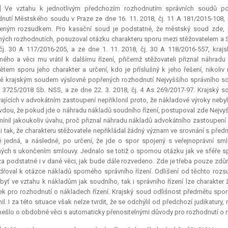
3] Ve vztahu k jednotlivým předchozím rozhodnutím správních soudů po
nutí Městského soudu v Praze ze dne 16. 11. 2018, čj. 11 A 181/2015-108,
eným rozsudkem. Pro kasační soud je podstatné, že městský soud zde, 
ých rozhodnutích, posuzoval otázku charakteru sporu mezi stěžovatelem a S
čj. 30 A 117/2016-205, a ze dne 1. 11. 2018, čj. 30 A 118/2016-557, krajs
ného a věci mu vrátil k dalšímu řízení, přičemž stěžovateli přiznal náhrad
tem sporu jeho charakter a určení, kdo je příslušný k jeho řešení, nikoliv
ě krajským soudem výslovně popřených rozhodnutí Nejvyššího správního sou
. 3725/2018 Sb. NSS, a ze dne 22. 3. 2018, čj. 4 As 269/2017-97. Krajský s
ajících v advokátním zastoupení nepřiklonil proto, že nákladové výroky neby
vdou, že pokud jde o náhradu nákladů soudního řízení, postupoval zde Nejvyšší 
mínil jakoukoliv úvahu, proč přiznal náhradu nákladů advokátního zastoupení
t i tak, že charakteru stěžovatele nepřikládal žádný význam ve srovnání s před
ě jedná, a následně, po určení, že jde o spor spojený s veřejnoprávní s
ých s ukončením smlouvy. Jednalo se totiž o spornou otázku jak ve sféře spr
a podstatné i v dané věci, jak bude dále rozvedeno. Zde je třeba pouze zdůra
dřoval k otázce nákladů sporného správního řízení. Odlišení od těchto roz
, byť ve vztahu k nákladům jak soudního, tak i správního řízení lze charak
ek pro rozhodnutí o nákladech řízení. Krajský soud odlišnost předmětu spo
il. I za této situace však nelze tvrdit, že se odchýlil od předchozí judikatu
 nešlo o obdobné věci s automaticky přenositelnými důvody pro rozhodnutí o n