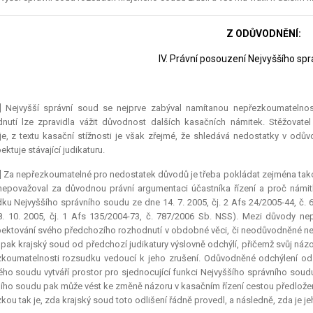
Z ODŮVODNĚNÍ:
IV. Právní posouzení Nejvyššího sp
1] Nejvyšší správní soud se nejprve zabýval namítanou nepřezkoumateln
nutí lze zpravidla vážit důvodnost dalších kasačních námitek. Stěžovate
je, z textu kasační stížnosti je však zřejmé, že shledává nedostatky v odů
ektuje stávající judikaturu.
] Za nepřezkoumatelné pro nedostatek důvodů je třeba pokládat zejména tak
epovažoval za důvodnou právní argumentaci účastníka řízení a proč námitk
ku Nejvyššího správního soudu ze dne 14. 7. 2005, čj. 2 Afs 24/2005-44, č
. 10. 2005, čj. 1 Afs 135/2004-73, č. 787/2006 Sb. NSS). Mezi důvody n
ektování svého předchozího rozhodnutí v obdobné věci, či neodůvodněné ne
pak krajský soud od předchozí judikatury výslovně odchýlí, přičemž svůj ná
koumatelnosti rozsudku vedoucí k jeho zrušení. Odůvodněné odchýlení od 
ého soudu vytváří prostor pro sjednocující funkci Nejvyššího správního soud
ího soudu pak může vést ke změně názoru v kasačním řízení cestou předložení
zkou tak je, zda krajský soud toto odlišení řádně provedl, a následně, zda je 