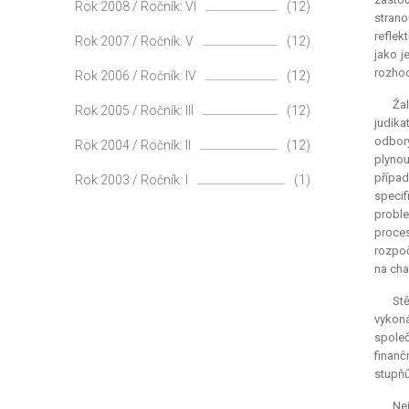
Rok 2008 / Ročník: VI
(12)
strano
reflek
Rok 2007 / Ročník: V
(12)
jako j
rozhod
Rok 2006 / Ročník: IV
(12)
Žal
Rok 2005 / Ročník: III
(12)
judika
odbory
Rok 2004 / Ročník: II
(12)
plynou
případ
Rok 2003 / Ročník: I
(1)
specif
proble
proces
rozpoč
na cha
Stě
vykoná
společ
finanč
stupňů
Nej