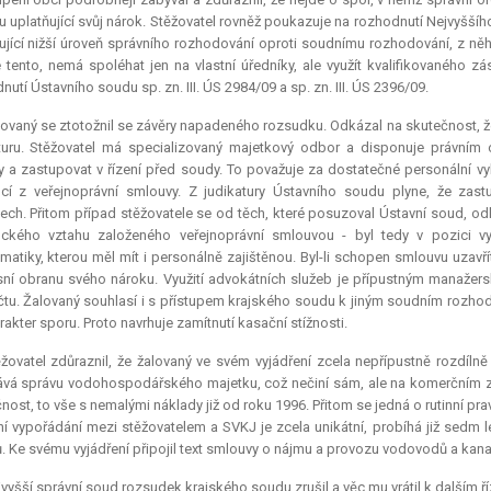
u uplatňující svůj nárok. Stěžovatel rovněž poukazuje na rozhodnutí Nejvyššíh
tující nižší úroveň správního rozhodování oproti soudnímu rozhodování, z ně
e tento, nemá spoléhat jen na vlastní úředníky, ale využít kvalifikovaného 
nutí Ústavního soudu sp. zn. III. ÚS 2984/09 a sp. zn. III. ÚS 2396/09.
ovaný se ztotožnil se závěry napadeného rozsudku. Odkázal na skutečnost, že
turu. Stěžovatel má specializovaný majetkový odbor a disponuje právním
 a zastupovat v řízení před soudy. To považuje za dostatečné personální vy
cí z veřejnoprávní smlouvy. Z judikatury Ústavního soudu plyne, že zast
ech. Přitom případ stěžovatele se od těch, které posuzoval Ústavní soud, odli
ického vztahu založeného veřejnoprávní smlouvou - byl tedy v pozici vy
matiky, kterou měl mít i personálně zajištěnou. Byl-li schopen smlouvu uzavřít
ní obranu svého nároku. Využití advokátních služeb je přípustným manaže
tu. Žalovaný souhlasí i s přístupem krajského soudu k jiným soudním rozhodn
rakter sporu. Proto navrhuje zamítnutí kasační stížnosti.
žovatel zdůraznil, že žalovaný ve svém vyjádření zcela nepřípustně rozdílně
vá správu vodohospodářského majetku, což nečiní sám, ale na komerčním z
nost, to vše s nemalými náklady již od roku 1996. Přitom se jedná o rutinní pr
ní vypořádání mezi stěžovatelem a SVKJ je zcela unikátní, probíhá již sedm le
. Ke svému vyjádření připojil text smlouvy o nájmu a provozu vodovodů a kanal
vyšší správní soud rozsudek krajského soudu zrušil a věc mu vrátil k dalším ří