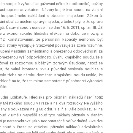
 tím spojené vyžadují angažování několika odborníků, což by
h zastoupeno advokátem. Názory krajského soudu na vlastní
dám hospodárného nakládání s obecním majetkem. Zákon č.
vání obcí za účelem správy majetku, z čehož plyne, že správa
. Ústavní soud v usnesení ze dne 16. 6. 2011, sp. zn. III. ÚS
bce z ekonomického hlediska efektivní či dokonce možný, a
/12, konstatováním, že personální kapacity nemohou být
zici strany vystupuje. Stěžovatel považuje za zcela rozumné,
oupení vlastními zaměstnanci s omezenou odpovědností za
omezenou výší odpovědnosti. Úvahu krajského soudu, že s
ovažoval za rozpornou s běžným zdravým úsudkem, natož se
t, že valná hromada SVKJ původně vyslovila souhlas s
bylo třeba se nároku domáhat. Krajskému soudu uniklo, že
hledě na to, že ten mimo samostatné působnosti vykonává
liktu.
ní judikatuře. Hlediska pro přiznání nákladů řízení totiž
dky Městského soudu v Praze a na dva rozsudky Nejvyššího
nány s poukazem na § 60 odst. 1 s. ř. s. Dále poukazuje i na
oud v Brně i Nejvyšší soud tyto náklady přiznaly. V daném
ení je nerespektoval jako nedostatečně odůvodněná. Své dva
ký soud v Praze se otázkou přiznání nákladů advokátního
rgán před soudem hájí své rozhodnutí, ale o spor, v němž je