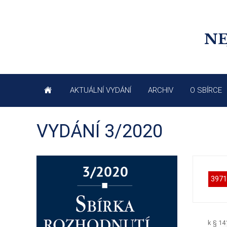
NE
AKTUÁLNÍ VYDÁNÍ
ARCHIV
O SBÍRCE
VYDÁNÍ 3/2020
3971
k § 14