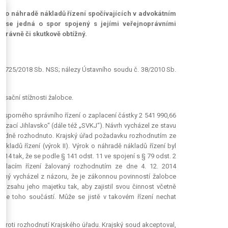
í o náhradě nákladů řízení spočívajících v advokátním
a se jedná o spor spojený s jejími veřejnoprávními
 právně či skutkově obtížný.
. 3725/2018 Sb. NSS; nálezy Ústavního soudu č. 38/2010 Sb.
kasační stížnosti žalobce.
í sporného správního řízení o zaplacení částky 2 541 990,66
zací Jihlavsko“ (dále též „SVKJ“). Návrh vycházel ze stavu
 kladně rozhodnuto. Krajský úřad požadavku rozhodnutím ze
ákladů řízení (výrok II). Výrok o náhradě nákladů řízení byl
014 tak, že se podle § 141 odst. 11 ve spojení s § 79 odst. 2
volacím řízení žalovaný rozhodnutím ze dne 4. 12. 2014
vaný vycházel z názoru, že je zákonnou povinností žalobce
 rozsahu jeho majetku tak, aby zajistil svou činnost včetně
je toho součástí. Může se jistě v takovém řízení nechat
 proti rozhodnutí Krajského úřadu. Krajský soud akceptoval,