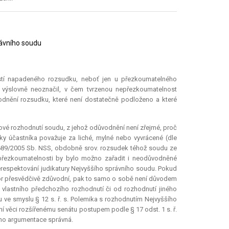
rávního soudu
ostí napadeného rozsudku, neboť jen u přezkoumatelného
l výslovně neoznačil, v čem tvrzenou nepřezkoumatelnost
vodnění rozsudku, které není dostatečně podloženo a které
ové rozhodnutí soudu, z jehož odůvodnění není zřejmé, proč
y účastníka považuje za liché, mylné nebo vyvrácené (dle
. 689/2005 Sb. NSS, obdobně srov. rozsudek téhož soudu ze
epřezkoumatelnosti by bylo možno zařadit i neodůvodněné
respektování judikatury Nejvyššího správního soudu. Pokud
zor přesvědčivě zdůvodní, pak to samo o sobě není důvodem
vlastního předchozího rozhodnutí či od rozhodnutí jiného
u ve smyslu § 12 s. ř. s. Polemika s rozhodnutím Nejvyššího
 věci rozšířenému senátu postupem podle § 17 odst. 1 s. ř.
jeho argumentace správná.