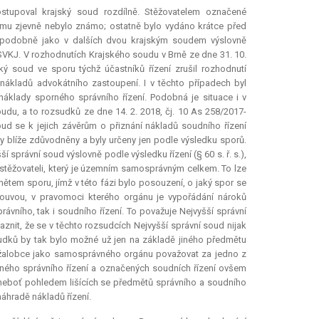
stupoval krajský soud rozdílně. Stěžovatelem označené
 mu zjevně nebylo známo; ostatně bylo vydáno krátce před
podobně jako v dalších dvou krajským soudem výslovně
VKJ. V rozhodnutích Krajského soudu v Brně ze dne 31. 10.
ký soud ve sporu týchž účastníků řízení zrušil rozhodnutí
u nákladů advokátního zastoupení. I v těchto případech byl
 náklady sporného správního řízení. Podobná je situace i v
du, a to rozsudků ze dne 14. 2. 2018, čj. 10 As 258/2017-
oud se k jejich závěrům o přiznání nákladů soudního řízení
ly blíže zdůvodněny a byly určeny jen podle výsledku sporů.
správní soud výslovně podle výsledku řízení (§ 60 s. ř. s.),
 stěžovateli, který je územním samosprávným celkem. To lze
mětem sporu, jímž v této fázi bylo posouzení, o jaký spor se
mlouvou, v pravomoci kterého orgánu je vypořádání nároků
ávního, tak i soudního řízení. To považuje Nejvyšší správní
znit, že se v těchto rozsudcích Nejvyšší správní soud nijak
sudků by tak bylo možné už jen na základě jiného předmětu
ter žalobce jako samosprávného orgánu považovat za jedno z
rného správního řízení a označených soudních řízení ovšem
ry, neboť pohledem lišících se předmětů správního a soudního
áhradě nákladů řízení.