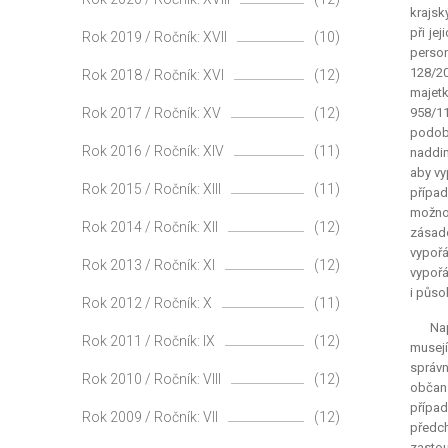
krajsk
při je
Rok 2019 / Ročník: XVII
(10)
person
128/20
Rok 2018 / Ročník: XVI
(12)
majetk
Rok 2017 / Ročník: XV
(12)
958/11
podob
Rok 2016 / Ročník: XIV
(11)
naddim
aby vy
Rok 2015 / Ročník: XIII
(11)
případ
možnos
Rok 2014 / Ročník: XII
(12)
zásad
vypořá
Rok 2013 / Ročník: XI
(12)
vypořá
i půso
Rok 2012 / Ročník: X
(11)
Nap
Rok 2011 / Ročník: IX
(12)
musejí
správn
Rok 2010 / Ročník: VIII
(12)
občans
případ
Rok 2009 / Ročník: VII
(12)
předch
zastou