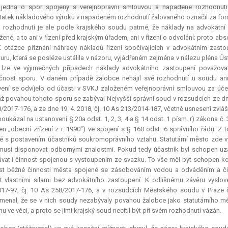
 jedná o spor spojený s veřejnoprávní smlouvou a napadené rozhodnutí
atek nákladového výroku v napadeném rozhodnutí žalovaného označil za formá
 rozhodnutí je ale podle krajského soudu patrné, že náklady na advokátní
žené, a to ani v řízení před krajským úřadem, ani v řízení o odvolání; proto 
K otázce přiznání náhrady nákladů řízení spočívajících v advokátním zas
turu, která se posléze ustálila v názoru, vyjádřeném zejména v nálezu pléna Ús
 lze ve výjimečných případech náklady advokátního zastoupení považovat
čnost sporu. V daném případě žalobce nehájil své rozhodnutí u soudu an
ení se odvíjelo od účasti v SVKJ založeném veřejnoprávní smlouvou za úče
ž povahou tohoto sporu se zabýval Nejvyšší správní soud v rozsudcích ze dne 2
/2017-176, a ze dne 19. 4. 2018, čj. 10 As 213/2014-187, včetně usnesení zvlášt
oukázal na ustanovení § 20a odst. 1, 2, 3, 4 a § 14 odst. 1 písm. r) zákona č
jen „obecní zřízení z r. 1990“) ve spojení s § 160 odst. 6 správního řádu. Z
 s postavením účastníků soukromoprávního vztahu. Statutární město zde v
usí disponovat odbornými znalostmi. Pokud tedy účastník byl schopen uza
vat i činnost spojenou s vystoupením ze svazku. To vše měl být schopen k
st běžné činnosti města spojené se zásobováním vodou a odváděním a či
t vlastními silami bez advokátního zastoupení. K odlišnému závěru vyslo
17-97, čj. 10 As 258/2017-176, a v rozsudcích Městského soudu v Praze č
enal, že se v nich soudy nezabývaly povahou žalobce jako statutárního města 
u ve věci, a proto se jimi krajský soud necítil být při svém rozhodnutí vázán.