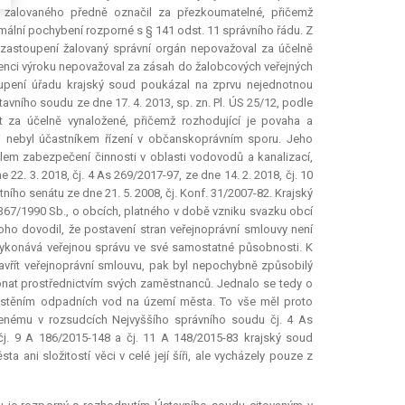
 žalovaného předně označil za přezkoumatelné, přičemž
lní pochybení rozporné s § 141 odst. 11 správního řádu. Z
 zastoupení žalovaný správní orgán nepovažoval za účelně
absenci výroku nepovažoval za zásah do žalobcových veřejných
toupení úřadu krajský soud poukázal na zprvu nejednotnou
tavního soudu ze dne 17. 4. 2013, sp. zn. Pl. ÚS 25/12, podle
 za účelně vynaložené, přičemž rozhodující je povaha a
i nebyl účastníkem řízení v občanskoprávním sporu. Jeho
lem zabezpečení činnosti v oblasti vodovodů a kanalizací,
2. 3. 2018, čj. 4 As 269/2017-97, ze dne 14. 2. 2018, čj. 10
ního senátu ze dne 21. 5. 2008, čj. Konf. 31/2007-82. Krajský
. 367/1990 Sb., o obcích, platného v době vzniku svazku obcí
 toho dovodil, že postavení stran veřejnoprávní smlouvy není
ykonává veřejnou správu ve své samostatné působnosti. K
vřít veřejnoprávní smlouvu, pak byl nepochybně způsobilý
onat prostřednictvím svých zaměstnanců. Jednalo se tedy o
stěním odpadních vod na území města. To vše měl proto
venému v rozsudcích Nejvyššího správního soudu čj. 4 As
j. 9 A 186/2015-148 a čj. 11 A 148/2015-83 krajský soud
ani složitostí věci v celé její šíři, ale vycházely pouze z