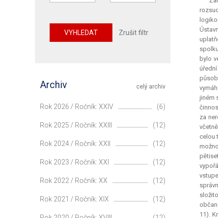
Žal
rozsud
logiko
Ústavn
VYHLEDAT
Zrušit filtr
uplatň
spolku
bylo v
úředn
působn
Archiv
celý archiv
vymáhá
jiném 
Rok 2026 / Ročník: XXIV
(6)
činnos
za ner
Rok 2025 / Ročník: XXIII
(12)
včetně
celou 
Rok 2024 / Ročník: XXII
(12)
možno
pětise
Rok 2023 / Ročník: XXI
(12)
vypořá
vstupe
Rok 2022 / Ročník: XX
(12)
správn
složit
Rok 2021 / Ročník: XIX
(12)
občans
11). K
Rok 2020 / Ročník: XVIII
(12)