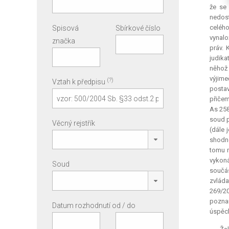
že se
nedost
celého
Spisová
Sbírkové číslo
vynalo
značka
práv. 
judika
něhož
výjime
(?)
Vztah k předpisu
postav
přičem
As 258
soud p
Věcný rejstřík
(dále 
shodné
tomu m
vykoná
Soud
součá
zvláda
269/20
poznam
Datum rozhodnutí od / do
úspěch