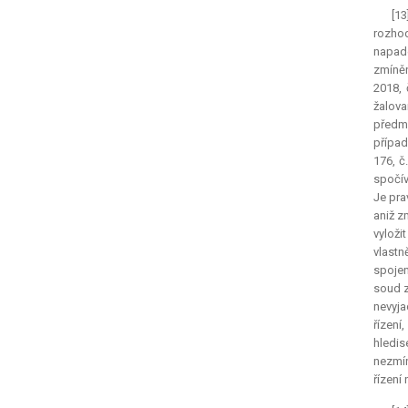
[1
rozhod
napad
zmíněn
2018, 
žalova
předmě
případ
176, č
spočív
Je pra
aniž z
vyloži
vlastn
spojen
soud z
nevyja
řízení
hledis
nezmín
řízení