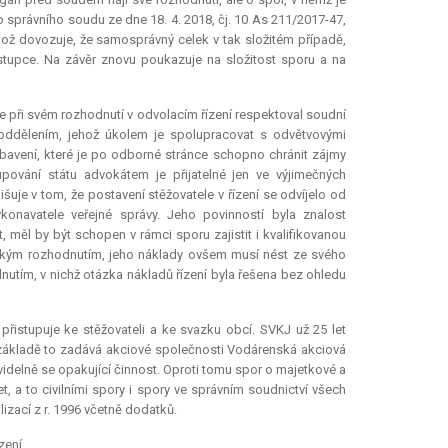
o správního soudu ze dne 18. 4. 2018, čj. 10 As 211/2017-47,
hož dovozuje, že samosprávný celek v tak složitém případě,
zástupce. Na závěr znovu poukazuje na složitost sporu a na
 při svém rozhodnutí v odvolacím řízení respektoval soudní
 oddělením, jehož úkolem je spolupracovat s odvětvovými
bavení, které je po odborné stránce schopno chránit zájmy
upování státu advokátem je přijatelné jen ve výjimečných
šuje v tom, že postavení stěžovatele v řízení se odvíjelo od
konavatele veřejné správy. Jeho povinností byla znalost
, měl by být schopen v rámci sporu zajistit i kvalifikovanou
rským rozhodnutím, jeho náklady ovšem musí nést ze svého
utím, v nichž otázka nákladů řízení byla řešena bez ohledu
 přistupuje ke stěžovateli a ke svazku obcí. SVKJ už 25 let
ákladě to zadává akciové společnosti Vodárenská akciová
avidelně se opakující činnost. Oproti tomu spor o majetkové a
t, a to civilními spory i spory ve správním soudnictví všech
izací z r. 1996 včetně dodatků.
zení.