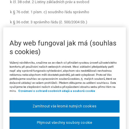
k čl. 38 odst. 2 Listiny základních práv a svobod
k § 76 odst. 1 písm. c) soudního řádu správního
k § 36 odst. 3 správního řádu (č. 500/2004 Sb.)
Pokud je účastníku správního řízení uděleno správním
orgánem poučení o tom, že procesní práva, která mu pro dané
Aby web fungoval jak má (souhlas
správní řízení náleží, může uplatnit po celou dobu trvání tohoto
řízení, aniž by mu před ukončením dotyčného řízení bylo dáno na
s cookies)
vědomí, k jakému datu správní orgán hodlá vydat rozhodnutí ve
věci, zakládá to vadu řízení ve smyslu § 76 odst. 1 písm. c) s. ř. s.
Vážený návštěvníku, snažíme se ze všech sil přinášet vysokou úroveň uživatelského
pro porušení § 36 odst. 3 správního řádu z roku 2004 v návaznosti
komfortu při používání našich webových stránek. Mezi základní předpoklady patří
např. aby správně fungovalo vyhledávání, abychom vás neobtěžovali nevhodnou
na čl. 38 odst. 2 Listiny základních práv a svobod, které garantují
reklamou nebo abychom měli dostatek podnětů, jak web vylepšovat. Proto od Vás
účastníku správního řízenímožnost prezentovat své stanovisko k
potřebujeme souhlas se zpracováním souborů cookies, tj. malých souborů, které se
dočasně ukládají ve vašem prohlížeči. Předem děkujeme za udělení souhlasu. Data
důkazním prostředkům shromážděným ve správním řízení ve fázi
využijeme ke zlepšování našich služeb a přizpůsobení obsahu webu přímo Vám na
před vydáním rozhodnutí.
míru.
Oznámení o ochraně osobních údajů a souborů cookie
(Podle rozsudku Krajského soudu v Ústí nad Labem ze dne 25. 6. 2009, čj.
15 Ca 258/2008-55)
Zamítnout vše kromě nutných cookies
Prejudikatura:
č. 186/2004 Sb. NSS, č. 303/2004 Sb. NSS, č. 1319/2007
Sb. NSS; nález Ústavního soudu č. 36/2005 Sb. ÚS (sp. zn. II. ÚS 329/04).
Přijmout všechny soubory cookie