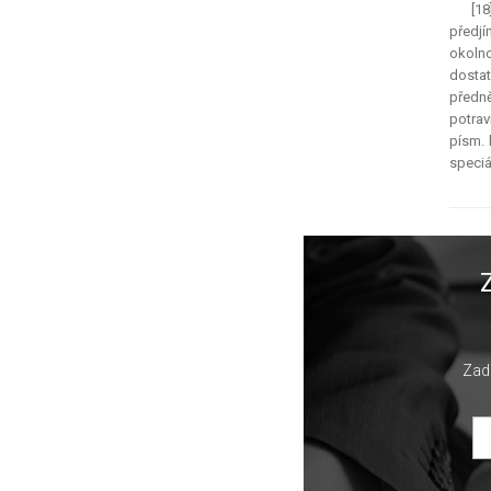
[18
předjí
okolno
dostat
předně
potrav
písm. 
speciá
Zade