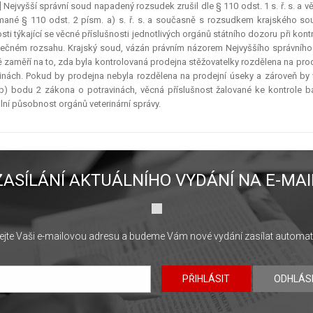
] Nejvyšší správní soud napadený rozsudek zrušil dle § 110 odst. 1 s. ř. s. a v
mané § 110 odst. 2 písm. a) s. ř. s. a současně s rozsudkem krajského so
sti týkající se věcné příslušnosti jednotlivých orgánů státního dozoru při kont
ečném rozsahu. Krajský soud, vázán právním názorem Nejvyššího správního
 zaměří na to, zda byla kontrolovaná prodejna stěžovatelky rozdělena na pro
inách. Pokud by prodejna nebyla rozdělena na prodejní úseky a zároveň by 
b) bodu 2 zákona o potravinách, věcná příslušnost žalované ke kontrole b
lní působnost orgánů veterinární správy.
ZASÍLÁNÍ AKTUÁLNÍHO VYDÁNÍ NA E-MAI
jte Vaši e-mailovou adresu a budeme Vám nové vydání zasílat automat
PŘIHLÁSIT
ODHLÁS