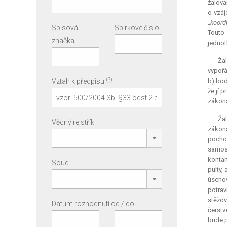
žalova
o vzáj
„
koord
Spisová
Sbírkové číslo
Touto 
značka
jednot
Ža
vypořá
(?)
Vztah k předpisu
b) bod
že jí 
zákon
Žal
Věcný rejstřík
zákona
pocho
samos
kontam
Soud
pulty,
úschov
potrav
stěžov
Datum rozhodnutí od / do
čerstv
bude p