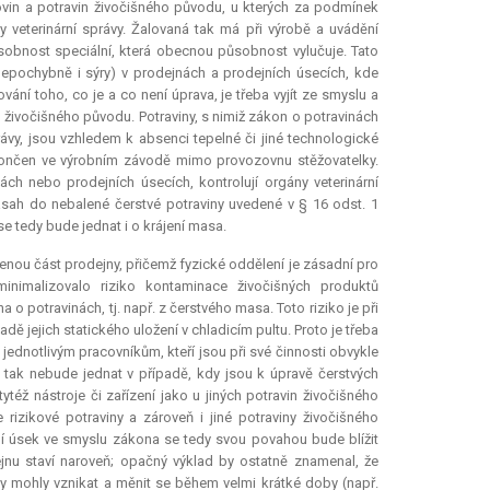
ovin a potravin živočišného původu, u kterých za podmínek
 veterinární správy. Žalovaná tak má při výrobě a uvádění
obnost speciální, která obecnou působnost vylučuje. Tato
nepochybně i sýry) v prodejnách a prodejních úsecích, kde
vání toho, co je a co není úprava, je třeba vyjít ze smyslu a
 živočišného původu. Potraviny, s nimiž zákon o potravinách
ávy, jsou vzhledem k absenci tepelné či jiné technologické
dokončen ve výrobním závodě mimo provozovnu stěžovatelky.
ách nebo prodejních úsecích, kontrolují orgány veterinární
ásah do nebalené čerstvé potraviny uvedené v § 16 odst. 1
 tedy bude jednat i o krájení masa.
enou část prodejny, přičemž fyzické oddělení je zásadní pro
minimalizovalo riziko kontaminace živočišných produktů
o potravinách, tj. např. z čerstvého masa. Toto riziko je při
dě jejich statického uložení v chladicím pultu. Proto je třeba
jednotlivým pracovníkům, kteří jsou při své činnosti obvykle
 tak nebude jednat v případě, kdy jsou k úpravě čerstvých
éž nástroje či zařízení jako u jiných potravin živočišného
zikové potraviny a zároveň i jiné potraviny živočišného
ní úsek ve smyslu zákona se tedy svou povahou bude blížit
ejnu staví naroveň; opačný výklad by ostatně znamenal, že
y mohly vznikat a měnit se během velmi krátké doby (např.