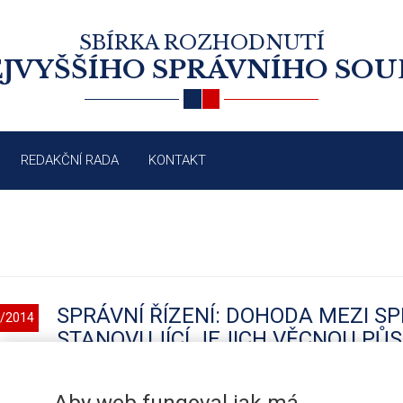
SBÍRKA ROZHODNUTÍ
JVYŠŠÍHO SPRÁVNÍHO SO
REDAKČNÍ RADA
KONTAKT
SPRÁVNÍ ŘÍZENÍ: DOHODA MEZI S
/2014
STANOVUJÍCÍ JEJICH VĚCNOU PŮ
Aby web fungoval jak má