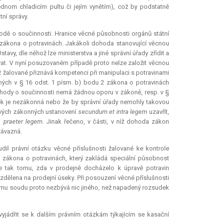
ednom chladicím pultu či jejím vynětím), což by podstatně
ní správy.
odě o součinnosti. Hranice věcné působnosti orgánů státní
6 zákona o potravinách. Jakákoli dohoda stanovující věcnou
vy, dle něhož lze ministerstva a jiné správní úřady zřídit a
kovat. V nyní posuzovaném případě proto nelze založit věcnou
ž žalované přiznává kompetenci při manipulaci s potravinami
ených v § 16 odst. 1 písm. b) bodu 2 zákona o potravinách
hody o součinnosti nemá žádnou oporu v zákoně, resp. v §
lek je nezákonná nebo že by správní úřady nemohly takovou
livých zákonných ustanovení
secundum et intra legem
uzavřít,
i
praeter legem
. Jinak řečeno, v části, v níž dohoda zákon
závazná.
il právní otázku věcné příslušnosti žalované ke kontrole
) zákona o potravinách, který zakládá speciální působnost
se tak tomu, zda v prodejně docházelo k úpravě potravin
zdělena na prodejní úseky. Při posouzení věcné příslušnosti
ímu soudu proto nezbývá nic jiného, než napadený rozsudek
yjádřit se k dalším právním otázkám týkajícím se kasační