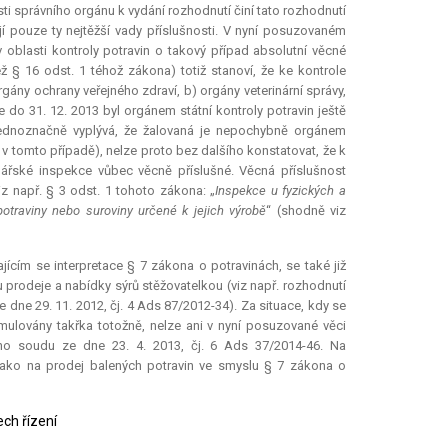
ti správního orgánu k vydání rozhodnutí činí tato rozhodnutí
í pouze ty nejtěžší vady příslušnosti. V nyní posuzovaném
oblasti kontroly potravin o takový případ absolutní věcné
 § 16 odst. 1 téhož zákona) totiž stanoví, že ke kontrole
ány ochrany veřejného zdraví, b) orgány veterinární správy,
 do 31. 12. 2013 byl orgánem státní kontroly potravin ještě
 jednoznačně vyplývá, že žalovaná je nepochybně orgánem
 v tomto případě), nelze proto bez dalšího konstatovat, že k
nářské inspekce vůbec věcně příslušné. Věcná příslušnost
iz např. § 3 odst. 1 tohoto zákona: „
Inspekce u fyzických a
otraviny nebo suroviny určené k jejich výrobě
“ (shodně viz
ajícím se
interpretace
§ 7 zákona o potravinách, se také již
u prodeje a nabídky sýrů stěžovatelkou (viz např. rozhodnutí
ze dne 29. 11. 2012, čj. 4 Ads 87/2012-34). Za situace, kdy se
ormulovány takřka totožně, nelze ani v nyní posuzované věci
ího soudu ze dne 23. 4. 2013, čj. 6 Ads 37/2014-46. Na
 jako na prodej balených potravin ve smyslu § 7 zákona o
ech řízení