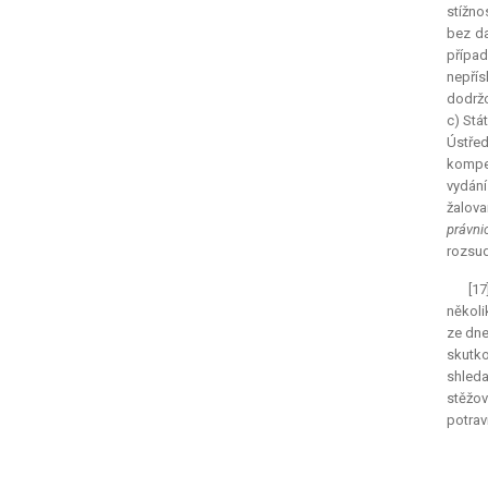
stížno
bez da
případ
nepřís
dodržo
c) Stá
Ústřed
kompet
vydání
žalova
právni
rozsud
[17
několi
ze dne
skutko
shled
stěžov
potrav