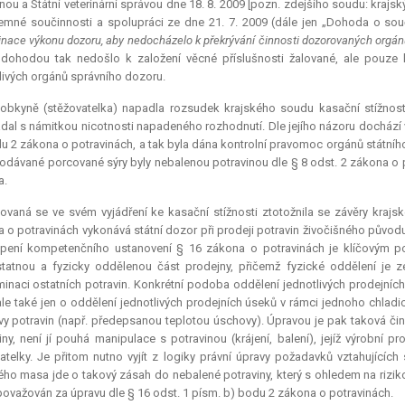
nou a Státní veterinární správou dne 18. 8. 2009 [pozn. zdejšího soudu: kraj
emné součinnosti a spolupráci ze dne 21. 7. 2009 (dále jen „Dohoda o souč
inace výkonu dozoru, aby nedocházelo k překrývání činnosti dozorovaných orgánů 
dohodou tak nedošlo k založení věcné příslušnosti žalované, ale pouze 
livých orgánů správního dozoru.
lobkyně (stěžovatelka) napadla rozsudek krajského soudu kasační stížností
dal s námitkou nicotnosti napadeného rozhodnutí. Dle jejího názoru dochází 
u 2 zákona o potravinách, a tak byla dána kontrolní pravomoc orgánů státního
prodávané porcované sýry byly nebalenou potravinou dle § 8 odst. 2 zákona o 
a.
ovaná se ve svém vyjádření ke kasační stížnosti ztotožnila se závěry kraj
 o potravinách vykonává státní dozor při prodeji potravin živočišného původu
pení kompetenčního ustanovení § 16 zákona o potravinách je klíčovým 
tatnou a fyzicky oddělenou část prodejny, přičemž fyzické oddělení je 
inaci ostatních potravin. Konkrétní podoba oddělení jednotlivých prodejních
 ale také jen o oddělení jednotlivých prodejních úseků v rámci jednoho chla
y potravin (např. předepsanou teplotou úschovy). Úpravou je pak taková čin
iny, není jí pouhá manipulace s potravinou (krájení, balení), jejíž výrob
atelky. Je přitom nutno vyjít z logiky právní úpravy požadavků vztahujících
ého masa jde o takový zásah do nebalené potraviny, který s ohledem na rizik
ovažován za úpravu dle § 16 odst. 1 písm. b) bodu 2 zákona o potravinách.