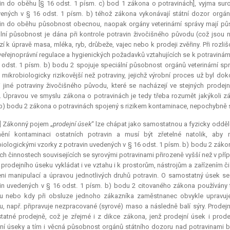
in do oběhu [§ 16 odst. 1 písm. c) bod 1 zákona o potravinách], vyjma sur
ených v § 16 odst. 1 písm. b) téhož zákona vykonávají státní dozor orgány
in do oběhu působnost obecnou, naopak orgány veterinární správy mají půs
lní působnost je dána při kontrole potravin živočišného původu (což jsou 
í k úpravě masa, mléka, ryb, drůbeže, vajec nebo k prodeji zvěřiny. Při rozlišo
veřejnoprávní regulace a hygienických požadavků vztahujících se k potravinám
 odst. 1 písm. b) bodu 2 spojuje speciální působnost orgánů veterinární spr
 mikrobiologicky rizikovější než potraviny, jejichž výrobní proces už byl 
i jiné potraviny živočišného původu, které se nacházejí ve stejných prodejn
. Úpravou ve smyslu zákona o potravinách je tedy třeba rozumět jakýkoli z
b) bodu 2 zákona o potravinách spojený s rizikem kontaminace, nepochybně se
] Zákonný pojem „
prodejní úsek
“ lze chápat jako samostatnou a fyzicky odděl
nění kontaminaci ostatních potravin a musí být zřetelné natolik, aby 
iologickými vzorky z potravin uvedených v § 16 odst. 1 písm. b) bodu 2 zákona 
ích činnostech souvisejících se syrovými potravinami přirozeně vyšší než v přípa
prodejního úseku vykládat i ve vztahu i k prostorům, nástrojům a zařízením či 
ni manipulací a úpravou jednotlivých druhů potravin. O samostatný úsek se
in uvedených v § 16 odst. 1 písm. b) bodu 2 citovaného zákona používány tyt
 nebo kdy při obsluze jednoho zákazníka zaměstnanec obvykle upravuje ri
, např. připravuje nezpracované (syrové) maso a následně balí sýry. Prodej
atné prodejně, což je zřejmé i z dikce zákona, jenž prodejní úsek i prod
ní úseky a tím i věcná působnost orgánů státního dozoru nad potravinami b