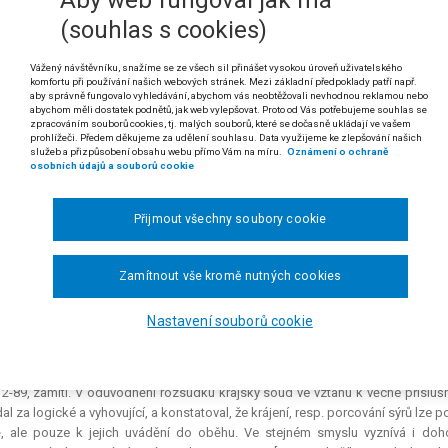
 odst. 1 Ústavy
(souhlas s cookies)
hoda mezi správními orgány stanovující jejich věcnou působnost o
Vážený návštěvníku, snažíme se ze všech sil přinášet vysokou úroveň uživatelského
 výslovně nepředpokládá, s ohledem na čl. 79 odst. 1 Ústavy protiústavní 
komfortu při používání našich webových stránek. Mezi základní předpoklady patří např.
aby správně fungovalo vyhledávání, abychom vás neobtěžovali nevhodnou reklamou nebo
 rozsudku Nejvyššího správního soudu ze dne 29. 4. 2014, čj. 6 Ads 30/2013-53)
abychom měli dostatek podnětů, jak web vylepšovat. Proto od Vás potřebujeme souhlas se
zpracováním souborů cookies, tj. malých souborů, které se dočasně ukládají ve vašem
prohlížeči. Předem děkujeme za udělení souhlasu. Data využijeme ke zlepšování našich
polečnost s ručením omezeným ZIMBO CZECHIA proti Státní zemědělské a pot
služeb a přizpůsobení obsahu webu přímo Vám na míru.
Oznámení o ochraně
yně.
osobních údajů a souborů cookie
ovaná rozhodnutím ze dne 18. 4. 2012 změnila rozhodnutí inspektorátu v Tá
 č. 110/1997 Sb., o potravinách a tabákových výrobcích (dále jen „zákon o po
Přijmout všechny soubory cookie
dst. 2 zákona č. 200/1990 Sb., o přestupcích, žalobkyni uložila pokutu ve výši 
ího deliktu se žalobkyně měla dopustit tím, že ve své provozovně na adrese P
Zamítnout vše kromě nutných cookies
ané a zabalené bez přítomnosti spotřebitele, aniž by tyto potraviny byly o
né kontrole provedené dne 14. 3. 2011 se dopustila stejného jednání, čímž 
st. 1 písm. c) zákona č. 146/2002 Sb., o Státní zemědělské a potravinářské 
Nastavení souborů cookie
ných při kontrole provedené dne 2. 3. 2011.
obkyně podala proti rozhodnutí žalované žalobu u Krajského soudu v Českých B
2-89, zamítl. V odůvodnění rozsudku krajský soud ve vztahu k věcné příslušn
al za logické a vyhovující, a konstatoval, že krájení, resp. porcování sýrů lze 
, ale pouze k jejich uvádění do oběhu. Ve stejném smyslu vyznívá i doho