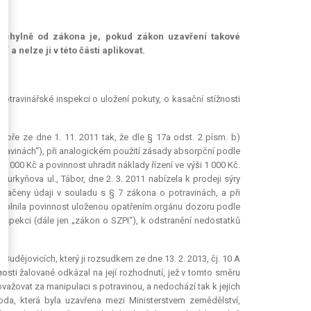
dchylně od zákona je, pokud zákon uzavření takové
a nelze ji v této části aplikovat.
ravinářské inspekci o uložení pokuty, o kasační stížnosti
boře ze dne 1. 11. 2011 tak, že dle § 17a odst. 2 písm. b)
travinách“), při analogickém použití zásady absorpční podle
75 000 Kč a povinnost uhradit náklady řízení ve výši 1 000 Kč.
urkyňova ul., Tábor, dne 2. 3. 2011 nabízela k prodeji sýry
značeny údaji v souladu s § 7 zákona o potravinách, a při
nesplnila povinnost uloženou opatřením orgánu dozoru podle
inspekci (dále jen „zákon o SZPI“), k odstranění nedostatků
udějovicích, který ji rozsudkem ze dne 13. 2. 2013, čj. 10 A
osti žalované odkázal na její rozhodnutí, jež v tomto směru
považovat za manipulaci s potravinou, a nedochází tak k jejich
da, která byla uzavřena mezi Ministerstvem zemědělství,