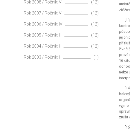
Rok 2008 / Ročník: VI
(12)
umístě
ztěžov
Rok 2007 / Ročník: V
(12)
[13
Rok 2006 / Ročník: IV
(12)
kontro
působn
Rok 2005 / Ročník: III
(12)
jejich
příslu
Rok 2004 / Ročník: II
(12)
živoči
provád
Rok 2003 / Ročník: I
(1)
16 cit
dohodu
nelze 
interp
[1
balený
orgánů
vyjmen
správn
zrušit 
[1