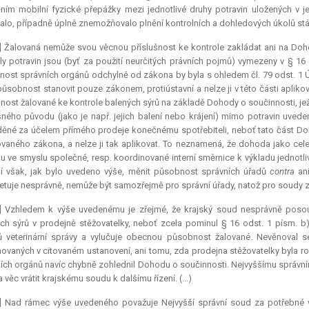
ním mobilní fyzické přepážky mezi jednotlivé druhy potravin uložených v j
alo, případně úplně znemožňovalo plnění kontrolních a dohledových úkolů stát
] Žalovaná nemůže svou věcnou příslušnost ke kontrole zakládat ani na Doh
ly potravin jsou (byť za použití neurčitých právních pojmů) vymezeny v § 1
ost správních orgánů odchylně od zákona by byla s ohledem čl. 79 odst. 1 Ústa
 působnost stanovit pouze zákonem, protiústavní a nelze ji v této části apli
šnost žalované ke kontrole balených sýrů na základě Dohody o součinnosti, je
šného původu (jako je např. jejich balení nebo krájení) mimo potravin uved
ěné za účelem přímého prodeje konečnému spotřebiteli, neboť tato část Do
ovaného zákona, a nelze ji tak aplikovat. To neznamená, že dohoda jako ce
 ve smyslu společné, resp. koordinované interní směrnice k výkladu jednot
jí však, jak bylo uvedeno výše, měnit působnost správních úřadů
contra
an
retuje nesprávně, nemůže být samozřejmě pro správní úřady, natož pro soudy 
4] Vzhledem k výše uvedenému je zřejmé, že krajský soud nesprávně posoud
ch sýrů v prodejně stěžovatelky, neboť zcela pominul § 16 odst. 1 písm. b
 veterinární správy a vylučuje obecnou působnost žalované. Nevěnoval 
ovaných v citovaném ustanovení, ani tomu, zda prodejna stěžovatelky byla ro
ích orgánů navíc chybně zohlednil Dohodu o součinnosti. Nejvyššímu správn
a věc vrátit krajskému soudu k dalšímu řízení. (...)
6] Nad rámec výše uvedeného považuje Nejvyšší správní soud za potřebné v