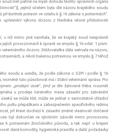
ský soud měl patrně na mysli dohodu těchto správních orgánů
innosti“)], jejímž účelem byla dle názoru krajského soudu
při kontrole potravin ve vztahu k § 16 zákona o potravinách
“.
k upřesnění výkonu dozoru z hlediska věcné příslušnosti
, v níž mimo jiné namítala, že se krajský soud nesprávně
v jejích provozovnách k úpravě ve smyslu § 16 odst. 1 písm.
 veterinárního dozoru. Stěžovatelka dále setrvala na názoru,
potravinách, a nikoli balenou potravinou ve smyslu § 7 téhož
ského soudu a uvedla, že podle zákona o SZPI i podle § 16
, nicméně tuto působnost má i Státní veterinární správa. Pro
pojmem „
prodejní úsek
“, jímž je dle žalované třeba rozumět
zejména u prodeje čerstvého masa zásadní pro zabránění
 úseků se může lišit, může se jednat o samostatné chladicí
dicího pultu přepážkami a zabezpečením specifického režimu
nost, při které dochází k zásadní změně vlastností dotčené
ní proces byl dokončen ve výrobním závodě mimo provozovnu
 se k potravinám živočišného původu, a tak např. u krájení
ovost dané komodity, hygienická pravidla a další požadavky