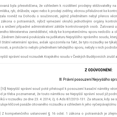
lovaná byla přesvědčena, že vzhledem k rozdělení prodejny stěžovatelky na
mléka, ryb, drůbeže, vajec nebo k prodeji zvěřiny, věcnou příslušnost ke kontr
ala rovněž na Dohodu o součinnosti, jejímž předmětem nebyl přenos věcné
zákona o potravinách, nýbrž vymezení okruhů jednotlivými orgány kontrol
 a snížení případné administrativní zátěže kontrolovaných osob. Žalovaná u
eného Ministerstva zemědělství, nikdy ke kompetenčnímu sporu nedošlo a o
 Závěrem žalovaná poukázala na judikaturu Nejvyššího správního soudu, který
l Státní veterinární správu, avšak upozornila na fakt, že tyto rozsudky se týk
nosti, a protože to nebylo předmětem tehdejšího sporu, nebyly v nich podrobn
vyšší správní soud rozsudek Krajského soudu v Českých Budějovicích zrušil a v
Z ODŮVODNĚNÍ:
III. Právní posouzení Nejvyššího sp
.) [10] Nejvyšší správní soud poté přistoupil k posouzení kasační námitky vě
d je třeba poznamenat, že touto námitkou se Nejvyšší správní soud již podr
íků v rozsudku ze dne 23. 4. 2014, čj. 6 Ads 87/2013-131. Za situace, kdy se sk
tuluje klíčové pasáže citovaného rozsudku a vzhledem k jeho vyčerpávajícím
1] Z kompetenčního ustanovení § 16 odst. 1 zákona o potravinách je zřejmé