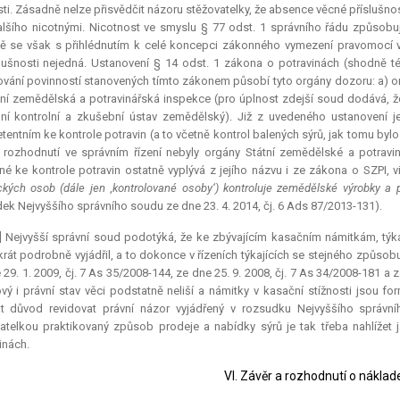
sti. Zásadně nelze přisvědčit názoru stěžovatelky, že absence věcné příslušnos
lšího nicotnými. Nicotnost ve smyslu § 77 odst. 1 správního řádu způsobuj
ě se však s přihlédnutím k celé koncepci zákonného vymezení pravomocí v 
lušnosti nejedná. Ustanovení § 14 odst. 1 zákona o potravinách (shodně též
vání povinností stanovených tímto zákonem působí tyto orgány dozoru: a) org
tní zemědělská a potravinářská inspekce (pro úplnost zdejší soud dodává, že
ní kontrolní a zkušební ústav zemědělský). Již z uvedeného ustanovení
entním ke kontrole potravin (a to včetně kontrol balených sýrů, jak tomu bylo
 rozhodnutí ve správním řízení nebyly orgány Státní zemědělské a potravi
né ke kontrole potravin ostatně vyplývá z jejího názvu i ze zákona o SZPI, v
ckých osob (dále jen
,
kontrolované osoby‘) kontroluje zemědělské výrobky a p
ek Nejvyššího správního soudu ze dne 23. 4. 2014, čj. 6 Ads 87/2013-131).
] Nejvyšší správní soud podotýká, že ke zbývajícím kasačním námitkám, týk
krát podrobně vyjádřil, a to dokonce v řízeních týkajících se stejného způsob
 29. 1. 2009, čj. 7 As 35/2008-144, ze dne 25. 9. 2008, čj. 7 As 34/2008-181 a 
vý i právní stav věci podstatně neliší a námitky v kasační stížnosti jsou f
at důvod revidovat právní názor vyjádřený v rozsudku Nejvyššího správn
atelkou praktikovaný způsob prodeje a nabídky sýrů je tak třeba nahlížet
inách.
VI. Závěr a rozhodnutí o náklad