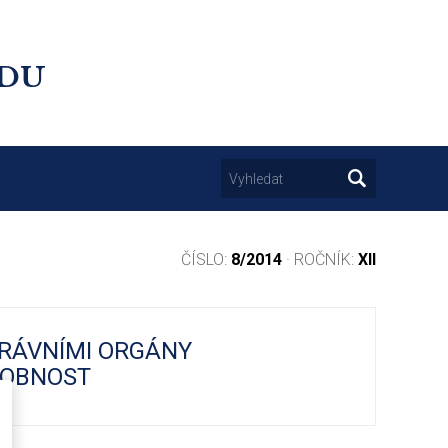
UDU
ČÍSLO:
8/2014
· ROČNÍK:
XII
PRÁVNÍMI ORGÁNY
SOBNOST