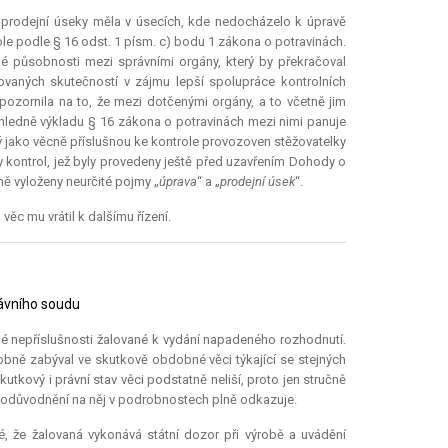
 prodejní úseky měla v úsecích, kde nedocházelo k úpravě
ole podle § 16 odst. 1 písm. c) bodu 1 zákona o potravinách.
 působnosti mezi správními orgány, který by překračoval
ovaných skutečností v zájmu lepší spolupráce kontrolních
pozornila na to, že mezi dotčenými orgány, a to včetně jim
hledně výkladu § 16 zákona o potravinách mezi nimi panuje
 jako věcně příslušnou ke kontrole provozoven stěžovatelky
aly kontrol, jež byly provedeny ještě před uzavřením Dohody o
ě vyloženy neurčité pojmy „
úprava
“ a „
prodejní úsek
“.
ěc mu vrátil k dalšímu řízení.
rávního soudu
cné nepříslušnosti žalované k vydání napadeného rozhodnutí.
obně zabýval ve skutkově obdobné věci týkající se stejných
utkový i právní stav věci podstatně neliší, proto jen stručně
u odůvodnění na něj v podrobnostech plně odkazuje.
, že žalovaná vykonává státní dozor při výrobě a uvádění