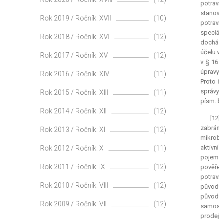
potrav
stanov
Rok 2019 / Ročník: XVII
(10)
potrav
speciá
Rok 2018 / Ročník: XVI
(12)
docház
účelu 
Rok 2017 / Ročník: XV
(12)
v § 16
úpravy
Rok 2016 / Ročník: XIV
(11)
Proto 
správy
Rok 2015 / Ročník: XIII
(11)
písm. 
Rok 2014 / Ročník: XII
(12)
[12
zabrá
Rok 2013 / Ročník: XI
(12)
mikrob
aktivn
Rok 2012 / Ročník: X
(11)
pojem 
Rok 2011 / Ročník: IX
(12)
pověře
potrav
Rok 2010 / Ročník: VIII
(12)
původu
původu
Rok 2009 / Ročník: VII
(12)
samost
prodej