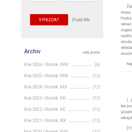
Ža
masa, 
Poukáz
VYHLEDAT
Zrušit filtr
rámec 
orgánů
nadříz
shoda.
shleda
Archiv
celý archiv
součin
Nej
Rok 2026 / Ročník: XXIV
(6)
Rok 2025 / Ročník: XXIII
(12)
Rok 2024 / Ročník: XXII
(12)
Rok 2023 / Ročník: XXI
(12)
(..
Na úvo
Rok 2022 / Ročník: XX
(12)
účastn
rekapi
Rok 2021 / Ročník: XIX
(12)
[1
Rok 2020 / Ročník: XVIII
(12)