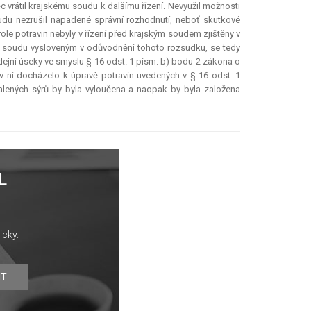
ěc vrátil krajskému soudu k dalšímu řízení. Nevyužil možnosti
udu nezrušil napadené správní rozhodnutí, neboť skutkové
role potravin nebyly v řízení před krajským soudem zjištěny v
 soudu vysloveným v odůvodnění tohoto rozsudku, se tedy
dejní úseky ve smyslu § 16 odst. 1 písm. b) bodu 2 zákona o
v ní docházelo k úpravě potravin uvedených v § 16 odst. 1
alených sýrů by byla vyloučena a naopak by byla založena
L
icky.
IT