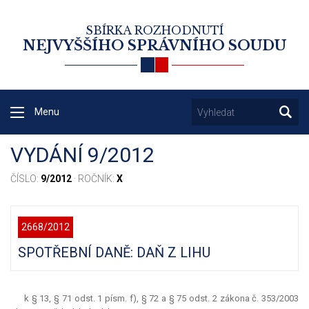
SBÍRKA ROZHODNUTÍ
NEJVYŠŠÍHO SPRÁVNÍHO SOUDU
Menu
VYDÁNÍ 9/2012
ČÍSLO:
9/2012
· ROČNÍK:
X
2668/2012
SPOTŘEBNÍ DANĚ: DAŇ Z LIHU
k § 13, § 71 odst. 1 písm. f), § 72 a § 75 odst. 2 zákona č. 353/2003