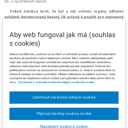
Sb., o spotřebních daních
Pokud žalobce tvrdí, že byl u něj celními orgány odhalen
zvláštně denaturovaný kvasný líh určený k použití pro stanovený
účel, který je od spotřební daně osvobozen [§ 71 odst. 1 písm. f)
zákona č. 353/2003 Sb., o spotřebních daních], pak musí na
Aby web fungoval jak má (souhlas
základě § 75 odst. 2 tohoto zákona prokázat oprávněné nabytí lihu
osvobozeného od daně, řádné uplatnění tohoto osvobození (§ 72
s cookies)
zákona č. 353/2003 Sb., o spotřebních daních) a zvláštní povolení
celního ředitelství dle § 13 tohoto zákona.
Vážený návštěvníku, snažíme se ze všech sil přinášet vysokou úroveň uživatelského
komfortu při používání našich webových stránek. Mezi základní předpoklady patří
(Podle rozsudku Krajského soudu v Ostravě ze dne 18. 6. 2009, čj. 22 Ca
např. aby správně fungovalo vyhledávání, abychom vás neobtěžovali nevhodnou
reklamou nebo abychom měli dostatek podnětů, jak web vylepšovat. Proto od Vás
348/2008-21)
potřebujeme souhlas se zpracováním souborů cookies, tj. malých souborů, které se
dočasně ukládají ve vašem prohlížeči. Předem děkujeme za udělení souhlasu. Data
využijeme ke zlepšování našich služeb a přizpůsobení obsahu webu přímo Vám na
míru.
Oznámení o ochraně osobních údajů a souborů cookie
Zamítnout vše kromě nutných cookies
Přijmout všechny soubory cookie
Nastavení souborů cookie