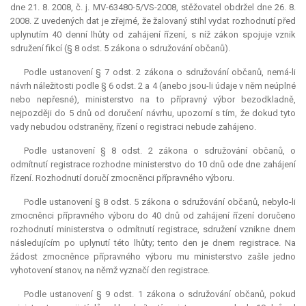
dne 21. 8. 2008, č. j. MV-63480-5/VS-2008, stěžovatel obdržel dne 26. 8.
2008. Z uvedených dat je zřejmé, že žalovaný stihl vydat rozhodnutí před
uplynutím 40 denní lhůty od zahájení řízení, s níž zákon spojuje vznik
sdružení fikcí (§ 8 odst. 5 zákona o sdružování občanů).
Podle ustanovení § 7 odst. 2 zákona o sdružování občanů, nemá-li
návrh náležitosti podle § 6 odst. 2 a 4 (anebo jsou-li údaje v něm neúplné
nebo nepřesné), ministerstvo na to přípravný výbor bezodkladně,
nejpozději do 5 dnů od doručení návrhu, upozorní s tím, že dokud tyto
vady nebudou odstraněny, řízení o registraci nebude zahájeno.
Podle ustanovení § 8 odst. 2 zákona o sdružování občanů, o
odmítnutí registrace rozhodne ministerstvo do 10 dnů ode dne zahájení
řízení. Rozhodnutí doručí zmocněnci přípravného výboru.
Podle ustanovení § 8 odst. 5 zákona o sdružování občanů, nebylo-li
zmocněnci přípravného výboru do 40 dnů od zahájení řízení doručeno
rozhodnutí ministerstva o odmítnutí registrace, sdružení vznikne dnem
následujícím po uplynutí této lhůty; tento den je dnem registrace. Na
žádost zmocněnce přípravného výboru mu ministerstvo zašle jedno
vyhotovení stanov, na němž vyznačí den registrace.
Podle ustanovení § 9 odst. 1 zákona o sdružování občanů, pokud