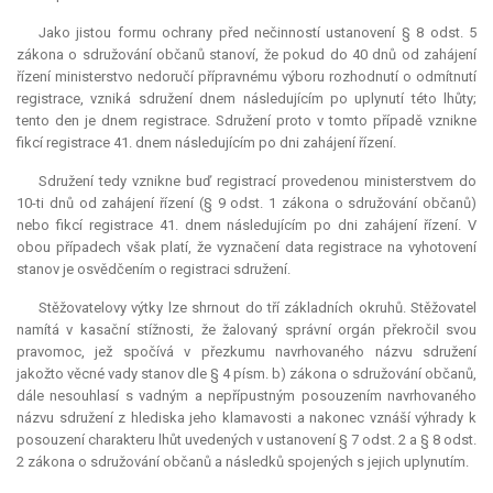
Jako jistou formu ochrany před nečinností ustanovení § 8 odst. 5
zákona o sdružování občanů stanoví, že pokud do 40 dnů od zahájení
řízení ministerstvo nedoručí přípravnému výboru rozhodnutí o odmítnutí
registrace, vzniká sdružení dnem následujícím po uplynutí této lhůty;
tento den je dnem registrace. Sdružení proto v tomto případě vznikne
fikcí registrace 41. dnem následujícím po dni zahájení řízení.
Sdružení tedy vznikne buď registrací provedenou ministerstvem do
10-ti dnů od zahájení řízení (§ 9 odst. 1 zákona o sdružování občanů)
nebo fikcí registrace 41. dnem následujícím po dni zahájení řízení. V
obou případech však platí, že vyznačení data registrace na vyhotovení
stanov je osvědčením o registraci sdružení.
Stěžovatelovy výtky lze shrnout do tří základních okruhů. Stěžovatel
namítá v kasační stížnosti, že žalovaný správní orgán překročil svou
pravomoc, jež spočívá v přezkumu navrhovaného názvu sdružení
jakožto věcné vady stanov dle § 4 písm. b) zákona o sdružování občanů,
dále nesouhlasí s vadným a nepřípustným posouzením navrhovaného
názvu sdružení z hlediska jeho klamavosti a nakonec vznáší výhrady k
posouzení charakteru lhůt uvedených v ustanovení § 7 odst. 2 a § 8 odst.
2 zákona o sdružování občanů a následků spojených s jejich uplynutím.