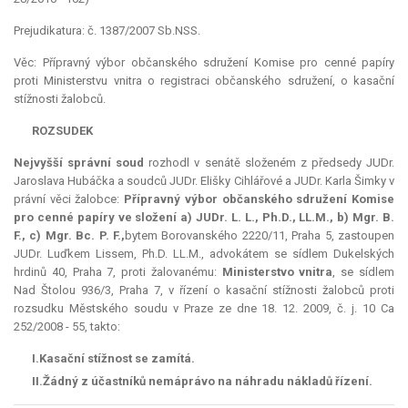
Prejudikatura: č. 1387/2007 Sb.NSS.
Věc: Přípravný výbor občanského sdružení Komise pro cenné papíry
proti Ministerstvu vnitra o registraci občanského sdružení, o kasační
stížnosti žalobců.
ROZSUDEK
Nejvyšší správní soud
rozhodl v senátě složeném z předsedy JUDr.
Jaroslava Hubáčka a soudců JUDr. Elišky Cihlářové a JUDr. Karla Šimky v
právní věci žalobce:
Přípravný výbor občanského sdružení Komise
pro cenné papíry ve složení
a) JUDr. L. L., Ph.D., LL.M.,
b) Mgr. B.
F.,
c) Mgr. Bc. P. F.,
bytem Borovanského 2220/11, Praha 5, zastoupen
JUDr. Luďkem Lissem, Ph.D. LL.M., advokátem se sídlem Dukelských
hrdinů 40, Praha 7, proti žalovanému:
Ministerstvo vnitra
, se sídlem
Nad Štolou 936/3, Praha 7, v řízení o kasační stížnosti žalobců proti
rozsudku Městského soudu v Praze ze dne 18. 12. 2009, č. j. 10 Ca
252/2008 - 55, takto:
I.
Kasační stížnost
se zamítá
.
II.
Žádný z účastníků
nemá
právo na náhradu nákladů řízení.