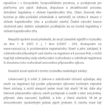
republice i v Evropském hospodářském prostoru, a poskytovat jim
platformu pro jejich diskuze, disputace a zkvalitňování procesu
dotváření legislativy v oblasti kapitálového trhu. Cílem činnosti této
komise je dále pořádání přednášek a seminářů ve vztahu k situaci v
oblasti kapitálového trhu a podávání návrhů České národní bance
obdobně jako dalším subjektům podílejícím se na tvorbě legislativy v
oblasti kapitálového trhu.
Nejvyšší správní soud předesílá, že se již zásadně vyjádřil v rozsudku
ze dne 1. 8. 2007, č. j. 1 Ans 3/2007 - 235, dostupném na
www.nssoud.cz, k problematice registračního řízení a jeho zahájení, k
odstraňování případných vad návrhu na registraci a k povaze lhůt, v nichž
mají být odstraněny vady návrhu nebo rozhodnuto o odmítnutí registrace
či doručeno toto rozhodnutí zmocněnci přípravného výboru.
Kasační soud vyslovil v tomto rozsudku následující závěry:
Ustanovení § 6 odst. 2 zákona o sdružování občanů vyžaduje, aby
návrh na registraci byl podán přípravným výborem tvořeným nejméně
třemi občany, z nichž alespoň jeden musí být starší 18 let, dále aby
členové přípravného výboru návrh podepsali a uvedli v něm svá jména,
příjmení, data narození, bydliště, a kdo z členů starších 18 let je
zmocněncem oprávněným jednat jejich jménem. K návrhu musí být