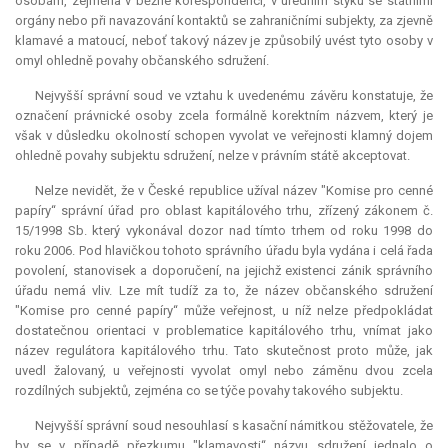
osobám, zejména v běžné korespondenci, v úředním styku se státními
orgány nebo při navazování kontaktů se zahraničními subjekty, za zjevně
klamavé a matoucí, neboť takový název je způsobilý uvést tyto osoby v
omyl ohledně povahy občanského sdružení.
Nejvyšší správní soud ve vztahu k uvedenému závěru konstatuje, že
označení právnické osoby zcela formálně korektním názvem, který je
však v důsledku okolností schopen vyvolat ve veřejnosti klamný dojem
ohledně povahy subjektu sdružení, nelze v právním státě akceptovat.
Nelze nevidět, že v České republice užíval název "Komise pro cenné
papíry“ správní úřad pro oblast kapitálového trhu, zřízený zákonem č.
15/1998 Sb. který vykonával dozor nad tímto trhem od roku 1998 do
roku 2006. Pod hlavičkou tohoto správního úřadu byla vydána i celá řada
povolení, stanovisek a doporučení, na jejichž existenci zánik správního
úřadu nemá vliv. Lze mít tudíž za to, že název občanského sdružení
"Komise pro cenné papíry“ může veřejnost, u níž nelze předpokládat
dostatečnou orientaci v problematice kapitálového trhu, vnímat jako
název regulátora kapitálového trhu. Tato skutečnost proto může, jak
uvedl žalovaný, u veřejnosti vyvolat omyl nebo záměnu dvou zcela
rozdílných subjektů, zejména co se týče povahy takového subjektu.
Nejvyšší správní soud nesouhlasí s kasační námitkou stěžovatele, že
by se v případě přezkumu "klamavosti“ názvu sdružení jednalo o