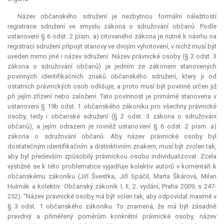
Název občanského sdružení je nezbytnou formální náležitostí
registrace sdružení ve smyslu zákona o sdružování občanů. Podle
ustanovení § 6 odst. 2 písm. a) citovaného zákona je nutné k návrhu na
registraci sdružení připojit stanovy ve dvojím vyhotovení, v nichž musí být
uveden mimo jiné i název sdružení. Název právnické osoby (§ 2 odst. 3
zákona o sdružování občanů) je jedním ze zákonem stanovených
povinných identifikačních znaků občanského sdružení, který ji od
ostatních právnických osob odlišuje, a proto musí být povinně určen již
při jejím zřízení nebo založení. Tato povinnost je primárně stanovena v
ustanovení § 19b odst. 1 občanského zákoníku pro všechny právnické
osoby, tedy i občanské sdružení (§ 2 odst. 3 zákona o sdružování
občanů), a jejím odrazem je rovněž ustanovení § 6 odst. 2 písm. a)
zákona o sdružování občanů. Aby název právnické osoby byl
dostatečným identifikačním a distinktivním znakem, musí být zvolen tak,
aby byl především způsobilý právnickou osobu individualizovat. Zcela
výstižně se k této problematice vyjadřuje kolektiv autorů v komentáři k
občanskému zákoníku (Jiří Švestka, Jiří Spáčil, Marta Škárová, Milan
Hulmák a kolektiv: Občanský zákoník I, II, 2. vydání, Praha 2009, s 247-
252). "Název právnické osoby má být volen tak, aby odpovídal maximě v
§ 3 odst. 1 občanského zákoníku. To znamená, že má být zásadně
pravdivý a přiměřený poměrům konkrétní právnické osoby, název