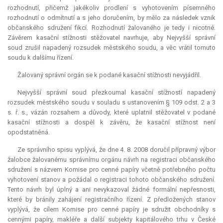
rozhodnutí, přičemž jakékoliv prodlení s vyhotovením písemného
rozhodnutí o odmítnutí a s jeho doručením, by mělo za následek vznik
občanského sdružení fikcí. Rozhodnutí žalovaného je tedy i nicotné.
Závěrem kasační stížnosti stěžovatel navrhuje, aby Nejvyšší správní
soud zrušil napadený rozsudek městského soudu, a věc vrátil tomuto
soudu k dalšímu řízení.
Žalovaný správní orgán se k podané kasační stížnosti nevyjádřil.
Nejvyšší správní soud přezkoumal kasační stížností napadený
rozsudek městského soudu v souladu s ustanovením § 109 odst. 2 a 3
s. ř. s., vázán rozsahem a důvody, které uplatnil stěžovatel v podané
kasační stížnosti a dospěl k závěru, že kasační stížnost není
opodstatněná.
Ze správního spisu vyplývá, že dne 4. 8. 2008 doručil přípravný výbor
žalobce žalovanému správnímu orgánu návrh na registraci občanského
sdružení s názvem Komise pro cenné papíry včetně potřebného počtu
vyhotovení stanov a požádal o registraci tohoto občanského sdružení.
Tento návrh byl úplný a ani nevykazoval žádné formální nepřesnosti,
které by bránily zahájení registračního řízení. Z předložených stanov
vyplývá, že cílem Komise pro cenné papíry je sdružit obchodníky s
cennými papíry, makléře a další subjekty kapitálového trhu v České