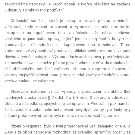
zákonodárce neposkytuje, jejich obsah je tvořen převážně na základě
judikatury a praktického používání.
Občanské sdružení, které je schopno ovlivnit přístup a vnímání
veřejnosti, tedy vlastní postavení a vymezení se vůči obdobným
uskupením na kapitálovém trhu, v důsledku užití názvu nedávno
zaniklého orgánu státní správy, je jistě jedním ze způsobů, kterým lze
stanovených cílů sdružení na kapitálovém trhu dosahovat. Tímto
způsobem lze zvýraznit své postavení, přilákat vyšší pozornost, vzbudit
důvěru v jednání subjektu. Výkonu sdružovacího práva, prostřednictvím
klamavého názvu, ale nelze přiznat právní ochranu z důvodu dosahování
cílů občanského sdružení způsoby, jež jsou v rozporu s ústavou a
zákony. Nejvyšší správní soud proto shledal závěry městského soudu
zcela v souladu se zákonem.
Stěžovatel nakonec vznáší výhrady k posouzení charakteru lhůt
uvedených v ustanovení § 7 odst. 2 a § 8 odst. 2 zákona o sdružování
občanů a následků spojených s jejich uplynutím. Především pak namítá,
že ze žádného zákonného ustanovení nevyplývá, že by tyto lhůty byly
lhůtami pořádkovými, jež by bylo možné ve své podstatě ignorovat.
Řízení o registraci bylo v nyní projednávané věci zahájeno dne 4. 8.
2008 a žalobou napadené rozhodnutí žalovaného správního orgánu ze