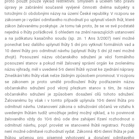
proto použit pouze výklad
restriktivní
. Smyslem a účelem této právní
úpravy je zabránění současně vyvíjené činnosti dvěma subjekty s
totožnými či obdobnými názvy na území České republiky. V rozporu se
zákonem je i vydání odmítavého rozhodnutí po uplynutí všech lhůt, které
zákon žalovanému poskytuje. Je tomu tak proto, že se ve své podstatě
nejedná o lhůty pořádkové. S ohledem na znění navazujících ustanovení
a na judikaturu kasačního soudu (sp. zn. 1 Ans 3/2007) není možné
ponechat bez dalšího uplynutí lhůty 5 dní pro vytknutí formálních vad a
10 denní lhůty pro odmítnutí návrhu (uplynutí lhůty 5 dní již není možné
zhojit). Posouzení názvu občanského sdružení je věcí formálního
posouzení stanov a pokud měl žalovaný správní orgán ke zvolenému
názvu výhrady, měl v uvedené 5-ti denní lhůtě vyzvat ke zjednání nápravy.
Zmeškání této lhůty však nelze žádným způsobem prominout. V rozporu
se zákonem je proto umělé prodloužení lhůty podřazením názvu
občanského sdružení pod věcný přezkum stanov s tím, že název
občanského sdružení je způsobem dosažení cílů tohoto sdružení.
Žalovanému by však i v tomto případě uplynula 10-ti denní lhůta pro
odmítnutí návrhu. Ustanovení zákona o sdružování občanů ve vztahu k
uvedeným lhůtám tudíž umožňuje jediný možný výklad, a to povinnost
žalovaného vždy do 10-ti dnů ode dne zahájení řízení rozhodnout o
odmítnutí návrhu, popř. provést ve stanovené lhůtě registraci. Později
není možné odmítavé rozhodnutí vydat. Zákonná 40-ti denní lhůta je pak
lhůtou určenou pro písemné vyhotovení a doručení odmítavého