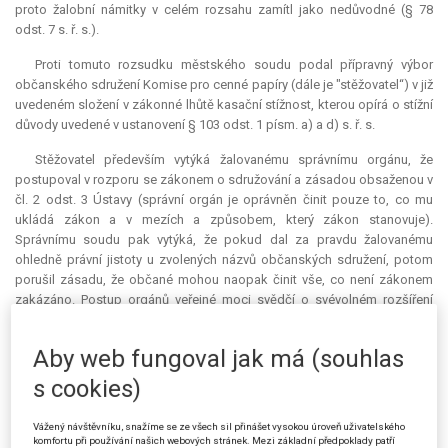
proto žalobní námitky v celém rozsahu zamítl jako nedůvodné (§ 78
odst. 7 s. ř. s.).
Proti tomuto rozsudku městského soudu podal přípravný výbor
občanského sdružení Komise pro cenné papíry (dále je "stěžovatel“) v již
uvedeném složení v zákonné lhůtě kasační stížnost, kterou opírá o stížní
důvody uvedené v ustanovení § 103 odst. 1 písm. a) a d) s. ř. s.
Stěžovatel především vytýká žalovanému správnímu orgánu, že
postupoval v rozporu se zákonem o sdružování a zásadou obsaženou v
čl. 2 odst. 3 Ústavy (správní orgán je oprávněn činit pouze to, co mu
ukládá zákon a v mezích a způsobem, který zákon stanovuje).
Správnímu soudu pak vytýká, že pokud dal za pravdu žalovanému
ohledně právní jistoty u zvolených názvů občanských sdružení, potom
porušil zásadu, že občané mohou naopak činit vše, co není zákonem
zakázáno. Postup orgánů veřejné moci svědčí o svévolném rozšíření
pravomoci způsobené extenzivním výkladem zákonných ustanovení,
která takový výklad nepřipouštějí. Zákon o sdružování občanů zcela
Aby web fungoval jak má (souhlas
jasně stanoví, jaké náležitosti musí žalovaný ve správním řízení zkoumat
a jakým způsobem, které náležitosti zkoumá po stránce formální a které
s cookies)
po stránce věcné. Ze zařazení "názvu“ občanského sdružení do
náležitostí stanovených v § 6 odst. 2 zákona o sdružování občanů ve
Vážený návštěvníku, snažíme se ze všech sil přinášet vysokou úroveň uživatelského
spojení s ustanovením § 7 odst. 2 téhož zákona je zřejmé, že název
komfortu při používání našich webových stránek. Mezi základní předpoklady patří