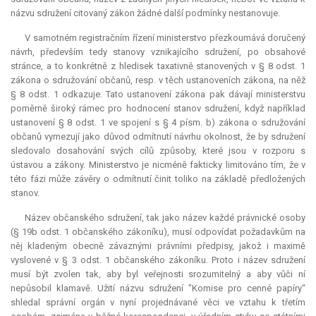
názvu sdružení citovaný zákon žádné další podmínky nestanovuje.
V samotném registračním řízení ministerstvo přezkoumává doručený
návrh, především tedy stanovy vznikajícího sdružení, po obsahové
stránce, a to konkrétně z hledisek taxativně stanovených v § 8 odst. 1
zákona o sdružování občanů, resp. v těch ustanoveních zákona, na něž
§ 8 odst. 1 odkazuje. Tato ustanovení zákona pak dávají ministerstvu
poměrně široký rámec pro hodnocení stanov sdružení, když například
ustanovení § 8 odst. 1 ve spojení s § 4 písm. b) zákona o sdružování
občanů vymezují jako důvod odmítnutí návrhu okolnost, že by sdružení
sledovalo dosahování svých cílů způsoby, které jsou v rozporu s
ústavou a zákony. Ministerstvo je nicméně fakticky limitováno tím, že v
této fázi může závěry o odmítnutí činit toliko na základě předložených
stanov.
Název občanského sdružení, tak jako název každé právnické osoby
(§ 19b odst. 1 občanského zákoníku), musí odpovídat požadavkům na
něj kladeným obecně závaznými právními předpisy, jakož i maximě
vyslovené v § 3 odst. 1 občanského zákoníku. Proto i název sdružení
musí být zvolen tak, aby byl veřejnosti srozumitelný a aby vůči ní
nepůsobil klamavě. Užití názvu sdružení "Komise pro cenné papíry“
shledal správní orgán v nyní projednávané věci ve vztahu k třetím