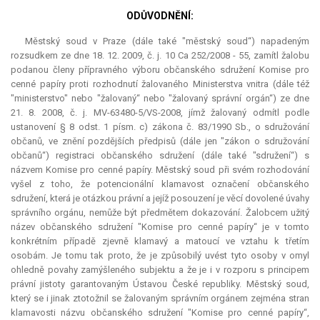
ODŮVODNĚNÍ:
Městský soud v Praze (dále také "městský soud“) napadeným
rozsudkem ze dne 18. 12. 2009, č. j. 10 Ca 252/2008 - 55, zamítl žalobu
podanou členy přípravného výboru občanského sdružení Komise pro
cenné papíry proti rozhodnutí žalovaného Ministerstva vnitra (dále též
"ministerstvo" nebo "žalovaný“ nebo "žalovaný správní orgán“) ze dne
21. 8. 2008, č. j. MV-63480-5/VS-2008, jímž žalovaný odmítl podle
ustanovení § 8 odst. 1 písm. c) zákona č. 83/1990 Sb., o sdružování
občanů, ve znění pozdějších předpisů (dále jen "zákon o sdružování
občanů“) registraci občanského sdružení (dále také "sdružení“) s
názvem Komise pro cenné papíry. Městský soud při svém rozhodování
vyšel z toho, že potencionální klamavost označení občanského
sdružení, která je otázkou právní a jejíž posouzení je věcí dovolené úvahy
správního orgánu, nemůže být předmětem dokazování. Žalobcem užitý
název občanského sdružení "Komise pro cenné papíry“ je v tomto
konkrétním případě zjevně klamavý a matoucí ve vztahu k třetím
osobám. Je tomu tak proto, že je způsobilý uvést tyto osoby v omyl
ohledně povahy zamýšleného subjektu a že je i v rozporu s principem
právní jistoty garantovaným Ústavou České republiky. Městský soud,
který se i jinak ztotožnil se žalovaným správním orgánem zejména stran
klamavosti názvu občanského sdružení "Komise pro cenné papíry“,