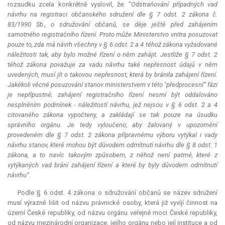
rozsudku zcela konkrétně vyslovil, že: "
Odstraňování případných vad
návrhu na registraci občanského sdružení dle § 7 odst. 2 zákona č.
83/1990 Sb., o sdružování občanů, se děje ještě před zahájením
samotného registračního řízení. Proto může Ministerstvo vnitra posuzovat
pouze to, zda má návrh všechny v § 6 odst. 2 a 4 téhož zákona vyžadované
náležitosti tak, aby bylo možné řízení o něm zahájit. Jestliže § 7 odst. 2
téhož zákona považuje za vadu návrhu také nepřesnost údajů v něm
uvedených, musí jít o takovou nepřesnost, která by bránila zahájení řízení.
Jakékoli věcné posuzování stanov ministerstvem v této "předprocesní“ fázi
je nepřípustné; zahájení registračního řízení nesmí být oddalováno
nesplněním podmínek - náležitostí návrhu, jež nejsou v § 6 odst. 2 a 4
citovaného zákona vypočteny, a zakládají se tak pouze na úsudku
správního orgánu. Je tedy vyloučeno, aby žalovaný v upozornění
provedeném dle § 7 odst. 2 zákona přípravnému výboru vytýkal i vady
návrhu stanov, které mohou být důvodem odmítnutí návrhu dle § 8 odst. 1
zákona, a to navíc takovým způsobem, z něhož není patrné, které z
vytýkaných vad brání zahájení řízení a které by byly důvodem odmítnutí
návrhu“.
Podle § 6 odst. 4 zákona o sdružování občanů se název sdružení
musí výrazně lišit od názvu právnické osoby, která již vyvíjí činnost na
území České republiky, od názvu orgánu veřejné moci České republiky,
od názvu mezinárodní organizace, jejího orgánu nebo její instituce a od