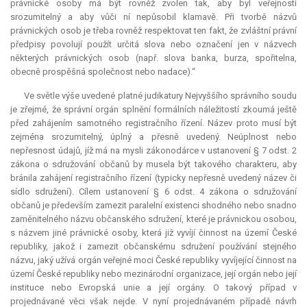
právnické osoby má být rovněž zvolen tak, aby byl veřejnosti
srozumitelný a aby vůči ní nepůsobil klamavě. Při tvorbě názvů
právnických osob je třeba rovněž respektovat ten fakt, že zvláštní právní
předpisy povolují použít určitá slova nebo označení jen v názvech
některých právnických osob (např. slova banka, burza, spořitelna,
obecně prospěšná společnost nebo nadace).“
Ve světle výše uvedené platné judikatury Nejvyššího správního soudu
je zřejmé, že správní orgán splnění formálních náležitostí zkoumá ještě
před zahájením samotného registračního řízení. Název proto musí být
zejména srozumitelný, úplný a přesně uvedený. Neúplnost nebo
nepřesnost údajů, jíž má na mysli zákonodárce v ustanovení § 7 odst. 2
zákona o sdružování občanů by musela být takového charakteru, aby
bránila zahájení registračního řízení (typicky nepřesně uvedený název či
sídlo sdružení). Cílem ustanovení § 6 odst. 4 zákona o sdružování
občanů je především zamezit paralelní existenci shodného nebo snadno
zaměnitelného názvu občanského sdružení, které je právnickou osobou,
s názvem jiné právnické osoby, která již vyvíjí činnost na území České
republiky, jakož i zamezit občanskému sdružení používání stejného
názvu, jaký užívá orgán veřejné moci České republiky vyvíjející činnost na
území České republiky nebo mezinárodní organizace, její orgán nebo její
instituce nebo Evropská unie a její orgány. O takový případ v
projednávané věci však nejde. V nyní projednávaném případě návrh