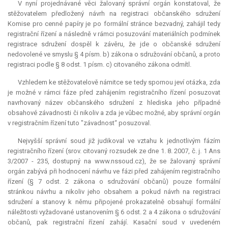
V nyní projednávané věci žalovaný správní orgán konstatoval, že
stěžovatelem předložený návrh na registraci občanského sdružení
Komise pro cenné papíry je po formální stránce bezvadný, zahájil tedy
registrační řízení a následně v rámci posuzování materiálních podmínek
registrace sdružení dospěl k závěru, že jde o občanské sdružení
nedovolené ve smyslu § 4 písm. b) zákona o sdružování občanů, a proto
registraci podle § 8 odst. 1 písm. c) citovaného zákona odmítl.
Vzhledem ke stěžovatelově námitce se tedy spornou jeví otázka, zda
je možné v rámci fáze před zahájením registračního řízení posuzovat
navrhovaný název občanského sdružení z hlediska jeho případné
obsahové závadnosti či nikoliv a zda je vůbec možné, aby správní orgán
v registračním řízení tuto "závadnost“ posuzoval.
Nejvyšší správní soud již judikoval ve vztahu k jednotlivým fázím
registračního řízení (srov. citovaný rozsudek ze dne 1. 8. 2007, č. j. 1 Ans
3/2007 - 235, dostupný na www.nssoud.cz), že se žalovaný správní
orgán zabývá při hodnocení návrhu ve fázi před zahájením registračního
řízení (§ 7 odst. 2 zákona o sdružování občanů) pouze formální
stránkou návrhu a nikoliv jeho obsahem a pokud návrh na registraci
sdružení a stanovy k němu připojené prokazatelně obsahují formální
náležitosti vyžadované ustanovením § 6 odst. 2 a 4 zákona o sdružování
občanů, pak registrační řízení zahájí. Kasační soud v uvedeném