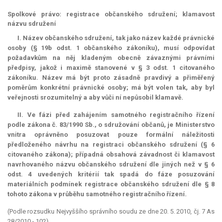
Spolkové právo: registrace občanského sdružení; klamavost
názvu sdružení
I. Název občanského sdružení, tak jako název každé právnické
osoby (§ 19b odst. 1 občanského zákoníku), musí odpovídat
požadavkům na něj kladeným obecně závaznými právními
předpisy, jakož i maximě stanovené v § 3 odst. 1 citovaného
zákoníku. Název má být proto zásadně pravdivý a přiměřený
poměrům konkrétní právnické osoby; má být volen tak, aby byl
veřejnosti srozumitelný a aby vůči ní nepůsobil klamavě.
II. Ve fázi před zahájením samotného registračního řízení
podle zákona č. 83/1990 Sb., o sdružování občanů, je Ministerstvo
vnitra oprávněno posuzovat pouze formální náležitosti
předloženého návrhu na registraci občanského sdružení (§ 6
citovaného zákona); případná obsahová závadnost či klamavost
navrhovaného názvu občanského sdružení dle jiných než v § 6
odst. 4 uvedených kritérií tak spadá do fáze posuzování
materiálních podmínek registrace občanského sdružení dle § 8
tohoto zákona v průběhu samotného registračního řízení.
(Podle rozsudku Nejvyššího správního soudu ze dne 20. 5. 2010, čj. 7 As
28/2010 - 102)