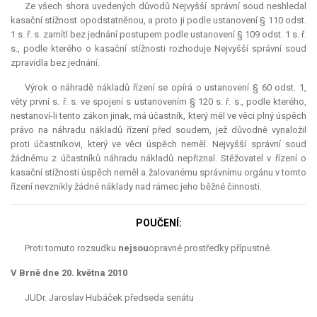
Ze všech shora uvedených důvodů Nejvyšší správní soud neshledal
kasační stížnost opodstatněnou, a proto ji podle ustanovení § 110 odst.
1 s. ř. s. zamítl bez jednání postupem podle ustanovení § 109 odst. 1 s. ř.
s., podle kterého o kasační stížnosti rozhoduje Nejvyšší správní soud
zpravidla bez jednání.
Výrok o náhradě nákladů řízení se opírá o ustanovení § 60 odst. 1,
věty první s. ř. s. ve spojení s ustanovením § 120 s. ř. s., podle kterého,
nestanoví-li tento zákon jinak, má účastník, který měl ve věci plný úspěch
právo na náhradu nákladů řízení před soudem, jež důvodně vynaložil
proti účastníkovi, který ve věci úspěch neměl. Nejvyšší správní soud
žádnému z účastníků náhradu nákladů nepřiznal. Stěžovatel v řízení o
kasační stížnosti úspěch neměl a žalovanému správnímu orgánu v tomto
řízení nevznikly žádné náklady nad rámec jeho běžné činnosti.
POUČENÍ:
Proti tomuto rozsudku
nejsou
opravné prostředky přípustné.
V Brně dne 20. května 2010
JUDr. Jaroslav Hubáček předseda senátu