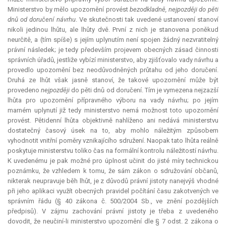
Ministerstvo by mělo upozornění provést
bezodkladně, nejpozději do pěti
dnů od doručení návrhu
. Ve skutečnosti tak uvedené ustanovení stanoví
nikoli jedinou lhůtu, ale lhůty dvě. První z nich je stanovena poněkud
neurčitě, a (tím spíše) s jejím uplynutím není spojen žádný nezvratitelný
právní následek; je tedy především projevem obecných zásad činnosti
správních úřadů, jestliže vybízí ministerstvo, aby zjišťovalo vady návrhu a
provedlo upozornění bez neodůvodněných průtahu od jeho doručení.
Druhá ze lhůt však jasně stanoví, že takové upozornění může být
provedeno
nejpozději
do pěti dnů od doručení. Tím je vymezena nejzazší
lhůta pro upozornění přípravného výboru na vady návrhu; po jejím
marném uplynutí již tedy ministerstvo nemá možnost toto upozornění
provést. Pětidenní lhůta objektivně nahlíženo ani nedává ministerstvu
dostatečný časový úsek na to, aby mohlo náležitým způsobem
vyhodnotit vnitřní poměry vznikajícího sdružení. Naopak tato lhůta reálně
poskytuje ministerstvu toliko čas na formální kontrolu náležitostí návrhu.
K uvedenému je pak možné pro úplnost učinit do jisté míry technickou
poznámku, že vzhledem k tomu, že sám zákon o sdružování občanů,
nikterak neupravuje běh lhůt, je z důvodů právní jistoty nanejvýš vhodné
při jeho aplikaci využít obecných pravidel počítání času zakotvených ve
správním řádu (§ 40 zákona č. 500/2004 Sb., ve znění pozdějších
předpisů). V zájmu zachování právní jistoty je třeba z uvedeného
dovodit, že neučiní-li ministerstvo upozornění dle § 7 odst. 2 zákona o