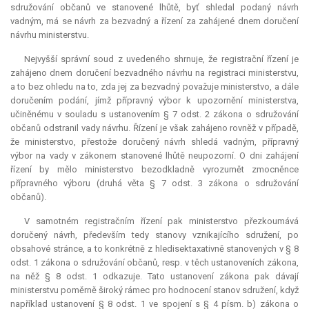
sdružování občanů ve stanovené lhůtě, byť shledal podaný návrh
vadným, má se návrh za bezvadný a řízení za zahájené dnem doručení
návrhu ministerstvu.
Nejvyšší správní soud z uvedeného shrnuje, že registrační řízení je
zahájeno dnem doručení bezvadného návrhu na registraci ministerstvu,
a to bez ohledu na to, zda jej za bezvadný považuje ministerstvo, a dále
doručením podání, jímž přípravný výbor k upozornění ministerstva,
učiněnému v souladu s ustanovením § 7 odst. 2 zákona o sdružování
občanů odstranil vady návrhu. Řízení je však zahájeno rovněž v případě,
že ministerstvo, přestože doručený návrh shledá vadným, přípravný
výbor na vady v zákonem stanovené lhůtě neupozorní. O dni zahájení
řízení by mělo ministerstvo bezodkladně vyrozumět zmocněnce
přípravného výboru (druhá věta § 7 odst. 3 zákona o sdružování
občanů).
V samotném registračním řízení pak ministerstvo přezkoumává
doručený návrh, především tedy stanovy vznikajícího sdružení, po
obsahové stránce, a to konkrétně z hledisektaxativně stanovených v § 8
odst. 1 zákona o sdružování občanů, resp. v těch ustanoveních zákona,
na něž § 8 odst. 1 odkazuje. Tato ustanovení zákona pak dávají
ministerstvu poměrně široký rámec pro hodnocení stanov sdružení, když
například ustanovení § 8 odst. 1 ve spojení s § 4 písm. b) zákona o