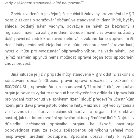
vady v zákonem stanovené lhůtě neupozorní.“
Z výše uvedeného je zřejmé, že neučiní-li žalovaný upozornění dle § 7
odst. 2 zákona o sdružování občanů ve stanovené 5ti denní lhůtě, byť by
shledal podaný návrh vadným, považuje se návrh za bezvadný a
registrační řízení za zahájené dnem doručení návrhu žalovanému. Žádný
další právní následek krom uvedeného však zákonodárce s uplynutím 5ti
denní lhůty nestanovil. Nejedná se o lhůtu určenou k vydání rozhodnutí,
nýbrž o lhůtu pro vyrozumění přípravného výboru na vady návrhu, po
jejímž marném uplynutí nemá možnost správní orgán toto upozornění
znova provést.
Jiná situace je již v případě lhůty stanovené v § 8 odst. 2 zákona o
sdružování občanů. Obecná právní úprava obsažená v zákoně č.
500/2004 Sb., správním řádu, v ustanovení § 71 odst. 1 říká, že správní
orgán je povinen vydat rozhodnutí bez zbytečného odkladu. Úprava lhůt
pro vydání rozhodnutí ve správním řízení slouží především účastníkům
řízení, jimž dává právní jistotu ohledně lhůty, v níž musí být věc vyřízena a
v návaznosti na úpravu nečinnosti správního orgánu, též efektivní
nástroj, jak se domoci vydání správního aktu v přiměřené lhůtě. Dojde-li v
důsledku nečinnosti správního orgánu ke škodě, nastupuje
odpovědnost státu za škodu způsobenou při výkonu veřejné moci
nesprávným úředním postupem. Speciální úprava lhůty k vydání