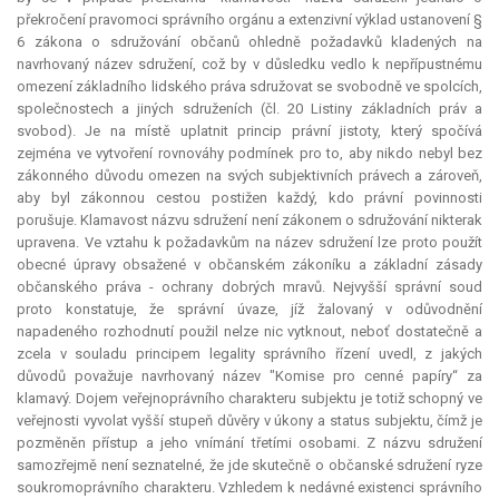
překročení pravomoci správního orgánu a extenzivní výklad ustanovení §
6 zákona o sdružování občanů ohledně požadavků kladených na
navrhovaný název sdružení, což by v důsledku vedlo k nepřípustnému
omezení základního lidského práva sdružovat se svobodně ve spolcích,
společnostech a jiných sdruženích (čl. 20 Listiny základních práv a
svobod). Je na místě uplatnit princip právní jistoty, který spočívá
zejména ve vytvoření rovnováhy podmínek pro to, aby nikdo nebyl bez
zákonného důvodu omezen na svých subjektivních právech a zároveň,
aby byl zákonnou cestou postižen každý, kdo právní povinnosti
porušuje. Klamavost názvu sdružení není zákonem o sdružování nikterak
upravena. Ve vztahu k požadavkům na název sdružení lze proto použít
obecné úpravy obsažené v občanském zákoníku a základní zásady
občanského práva - ochrany dobrých mravů. Nejvyšší správní soud
proto konstatuje, že správní úvaze, jíž žalovaný v odůvodnění
napadeného rozhodnutí použil nelze nic vytknout, neboť dostatečně a
zcela v souladu principem legality správního řízení uvedl, z jakých
důvodů považuje navrhovaný název "Komise pro cenné papíry“ za
klamavý. Dojem veřejnoprávního charakteru subjektu je totiž schopný ve
veřejnosti vyvolat vyšší stupeň důvěry v úkony a
status
subjektu, čímž je
pozměněn přístup a jeho vnímání třetími osobami. Z názvu sdružení
samozřejmě není seznatelné, že jde skutečně o občanské sdružení ryze
soukromoprávního charakteru. Vzhledem k nedávné existenci správního