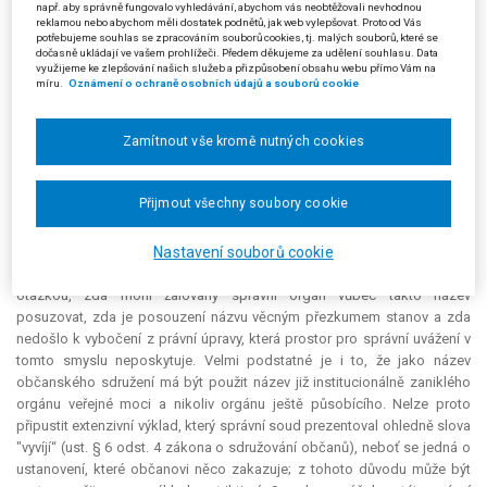
např. aby správně fungovalo vyhledávání, abychom vás neobtěžovali nevhodnou
občanského sdružení je formální náležitostí stanov sdružení. Z jiného
reklamou nebo abychom měli dostatek podnětů, jak web vylepšovat. Proto od Vás
důvodu ani jiným způsobem nemůže být název občanského sdružení
potřebujeme souhlas se zpracováním souborů cookies, tj. malých souborů, které se
dočasně ukládají ve vašem prohlížeči. Předem děkujeme za udělení souhlasu. Data
přezkoumán, neboť zákon konkrétně nestanoví, jakým způsobem má
využijeme ke zlepšování našich služeb a přizpůsobení obsahu webu přímo Vám na
být název přezkoumáván. Nelze proto souhlasit s posuzováním názvu
míru.
Oznámení o ochraně osobních údajů a souborů cookie
právnické osoby - občanského sdružení - pod zorným úhlem klamavosti.
Třeba se ohradit i proti naprosto nepřípustné analogii s právem
Zamítnout vše kromě nutných cookies
známkovým, neboť známkoprávní úprava správnímu orgánu přímo
ukládá, aby posoudil označení z pohledu klamavosti a z hlediska
průměrného spotřebitele. Zákon o sdružování občanů však žádnou
Přijmout všechny soubory cookie
takovou právní úpravu neobsahuje, tedy správní orgán takto název
občanského sdružení posuzovat nemůže. Navíc zákon o sdružování
občanů není svojí povahou veřejnoprávního charakteru a správní orgán v
Nastavení souborů cookie
něm má pouze registrační úlohu. Městský soud se vůbec nezabýval
otázkou, zda mohl žalovaný správní orgán vůbec takto název
posuzovat, zda je posouzení názvu věcným přezkumem stanov a zda
nedošlo k vybočení z právní úpravy, která prostor pro správní uvážení v
tomto smyslu neposkytuje. Velmi podstatné je i to, že jako název
občanského sdružení má být použit název již institucionálně zaniklého
orgánu veřejné moci a nikoliv orgánu ještě působícího. Nelze proto
připustit extenzivní výklad, který správní soud prezentoval ohledně slova
"vyvíjí“ (ust. § 6 odst. 4 zákona o sdružování občanů), neboť se jedná o
ustanovení, které občanovi něco zakazuje; z tohoto důvodu může být