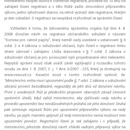
ministerstvo nezjistí důvod k odmítnutí registrace, provede do 10 dnů od
zahájení řízení registraci a v této lhůtě zašle zmocněnci přípravného
výboru jedno vyhotovení stanov, na němž vyznačí den registrace, kterým
je den odeslání. O registraci se nevydává rozhodnutí ve správním řízení.
Vzhledem k tomu, že žalovanému správnímu orgánu byl dne 4. 8.
2008 doručen návrh na registraci občanského sdružení s názvem
"Komise pro cenné papíry“, který neměl vady uvedené v ustanovení § 6
odst. 2 a 4 zákona o sdružování občanů, bylo řízení o registraci tímto
dnem zároveň i zahájeno. Lhůta stanovená v § 7 odst. 2 zákona o
sdružování občanů je pro posouzení nyní projednávané věci irelevantní.
Nejvyšší správní soud však uvádí závěr vyplývající z rozsudku tohoto
soudu ze dne 1. 8. 2007, č. j. 1 Ans 3/2007 - 235, který je dostupný na
www.nssoud.cz. Kasační soud v tomto rozhodnutí vyslovil, že:
"Ministerstvo vnitra musí upozornění podle § 7 odst. 2 zákona o sdružování
občanů provést bezodkladně, nejpozději do pěti dnů od doručení návrhu.
První z uvedených lhůt je především projevem obecných zásad činnosti
správních úřadů, když vybízí ministerstvo, aby zjišťovalo vady návrhu a
provedlo upozornění bez neodůvodněných průtahů od jeho doručení. Druhá
pak vymezuje nejzazší lhůtu pro upozornění přípravného výboru na vady
návrhu; po jejím marném uplynutí již tedy ministerstvo nemá možnost toto
upozornění provést. Registrační řízení je tak zahájeno i v případě, že
ministerstvo, přestože doručený návrh shledá vadným, přípravný výbor na