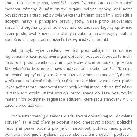
úřadu totožného jména, vyvolává název "Komise pro cenné papíry“
možnost záměny či nástupnictví orgánu veřejné správy, což nelze
považovat za situaci, jež by byla ve vztahu k třetím osobám v souladu s
dobrými mravy a principem právní jistoty. Nelze proto žalovanému
správnímu orgánu vytýkat, že v souladu se zásadou legality správního
řízení postupoval v řízení dle platných zákonů, chránil zájmy státu a
společnosti a registraci sdružení s takovým názvem odmítl.
Jak již bylo výše uvedeno, ve fázi před zahájením samotného
registračního řízení je správní orgán oprávněn posuzovat pouze formální
náležitosti předloženého návrhu a jakékoliv věcné posouzení je v této
fázi vyloučeno. Možnou klamavost názvu občanského sdružení "Komise
pro cenné papíry“ nebylo možné posuzovat v rámci ustanovení § 6 odst.
4 zákona o sdružování občanů. Otázka možné klamavosti názvu, podle
jiných než v tomto ustanovení uvedených kritérií (např. zde použití názvu
již zaniklého orgánu státní správy), proto spadá do fáze posuzování
materiálních podmínek registrace sdružení, které jsou stanoveny v § 8
zákona o sdružování.
Podle ustanovení § 4 zákona o sdružování občanů nejsou dovolena
sdružení, a) jejichž cílem je popírat nebo omezovat osobní, politická
nebo jiná práva občanů pro jejich národnost, pohlaví, rasu, původ,
politické nebo jiné smýšlení, náboženské vyznání a sociální postavení,