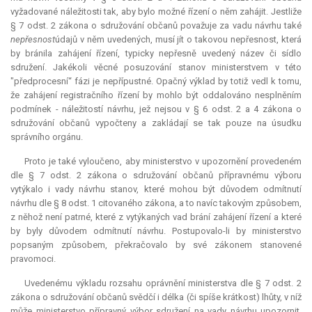
vyžadované náležitosti tak, aby bylo možné řízení o něm zahájit. Jestliže
§ 7 odst. 2 zákona o sdružování občanů považuje za vadu návrhu také
nepřesnost
údajů v něm uvedených, musí jít o takovou nepřesnost, která
by bránila zahájení řízení, typicky nepřesně uvedený název či sídlo
sdružení. Jakékoli věcné posuzování stanov ministerstvem v této
"předprocesní“ fázi je nepřípustné. Opačný výklad by totiž vedl k tomu,
že zahájení registračního řízení by mohlo být oddalováno nesplněním
podmínek - náležitostí návrhu, jež nejsou v § 6 odst. 2 a 4 zákona o
sdružování občanů vypočteny a zakládají se tak pouze na úsudku
správního orgánu.
Proto je také vyloučeno, aby ministerstvo v upozornění provedeném
dle § 7 odst. 2 zákona o sdružování občanů přípravnému výboru
vytýkalo i vady návrhu stanov, které mohou být důvodem odmítnutí
návrhu dle § 8 odst. 1 citovaného zákona, a to navíc takovým způsobem,
z něhož není patrné, které z vytýkaných vad brání zahájení řízení a které
by byly důvodem odmítnutí návrhu. Postupovalo-li by ministerstvo
popsaným způsobem, překračovalo by své zákonem stanovené
pravomoci.
Uvedenému výkladu rozsahu oprávnění ministerstva dle § 7 odst. 2
zákona o sdružování občanů svědčí i délka (či spíše krátkost) lhůty, v níž
může ministerstvo přípravný výbor sdružení na vady návrhu upozornit.