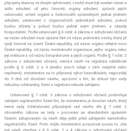
připojeny stanovy ve dvojím vyhotovení, v nichž musí být uveden název a
sídlo sdružení, cíl jeho činnosti, orgány sdružení, způsob jejich
ustavování, určení orgánů a funkcionářů oprávněných jednat jménem
sdružení, ustanovení o organizačních jednotkách sdružení, pokud
budou zřízeny a pokud budou jednat svým jménem, a zásady
hospodaření. Podle ustanovení § 6 odst. 4 zákona o sdružování občanů
se název sdružení musí výrazně lišit od názvu právnické osoby, která již
vyvíjí činnost na území České republiky, od názvu orgánu veřejné moci
České republiky, od názvu mezinárodní organizace, jejího orgánu nebo
její instituce a od názvu Evropské unie a jejích orgánů. Podle § 7 odst. 2
zákona o sdružování občanů, nemá-li návrh na registraci náležitosti
podle § 6 odst. 2 a 4 (anebo jsou-li údaje v něm neúplné nebo
nepřesné), ministerstvo na to přípravný výbor bezodkladně, nejpozději
do 5 dnů od doručení návrhu, upozorní s tím, že dokud tyto vady
nebudou odstraněny, řízení o registraci nebude zahájeno
Ustanovení § 7 odst. 3 zákona o sdružování občanů podmiňuje
zahájení registračního řízení tím, že ministerstvu je doručen návrh, který
nemá vady. Odstraňování případných vad návrhu dle § 7 odst. 2
citovaného zákona se tedy v porovnání se standardním správním
řízením zahajovaným na návrh děje ještě před zahájením samotného
registračního řízení. Proto může ministerstvo posuzovat pouze to, zda
má návrh všechny v § 6 odst. 2 a 4 zákona o sdružování občanů