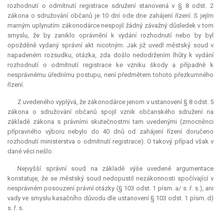
rozhodnutí o odmítnutí registrace sdružení stanovená v § 8 odst. 2
zákona o sdružování občanů je 10 dní ode dne zahájení řízení. S jejím
marným uplynutím zákonodárce nespojil žádný závažný důsledek v tom
smyslu, že by zaniklo oprávnění k vydání rozhodnutí nebo by byl
opožděně vydaný správní akt nicotným. Jak již uvedl městský soud v
napadeném rozsudku, otázka, zda došlo nedodržením lhůty k vydání
rozhodnutí o odmítnutí registrace ke vzniku škody a případně k
nesprávnému úřednímu postupu, není předmětem tohoto přezkumného
řízení.
Z uvedeného vyplývá, že zákonodárce jenom v ustanovení § 8 odst. 5
zákona o sdružování občanů spojil vznik občanského sdružení na
základě zákona s právními skutečnostmi tam uvedenými (zmocněnci
přípravného výboru nebylo do 40 dnů od zahájení řízení doručeno
rozhodnutí ministerstva o odmítnutí registrace). O takový případ však v
dané věci nešlo.
Nejvyšší správní soud na základě výše uvedené argumentace
konstatuje, že se městský soud nedopustil nezákonnosti spočívající v
nesprávném posouzení právní otázky (§ 103 odst. 1 písm. a/ s. ř. s.), ani
vady ve smyslu kasačního důvodu dle ustanovení § 103 odst. 1 písm. d)
s. ř. s.