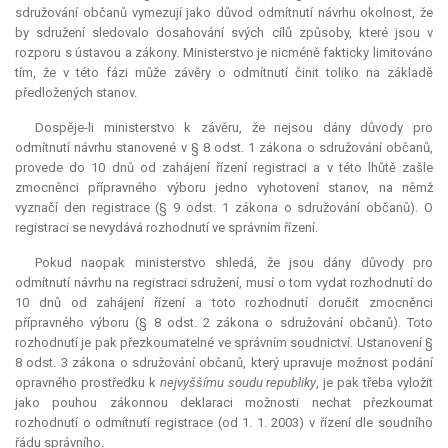
sdružování občanů vymezují jako důvod odmítnutí návrhu okolnost, že
by sdružení sledovalo dosahování svých cílů způsoby, které jsou v
rozporu s ústavou a zákony. Ministerstvo je nicméně fakticky limitováno
tím, že v této fázi může závěry o odmítnutí činit toliko na základě
předložených stanov.
Dospěje-li ministerstvo k závěru, že nejsou dány důvody pro
odmítnutí návrhu stanovené v § 8 odst. 1 zákona o sdružování občanů,
provede do 10 dnů od zahájení řízení registraci a v této lhůtě zašle
zmocněnci přípravného výboru jedno vyhotovení stanov, na němž
vyznačí den registrace (§ 9 odst. 1 zákona o sdružování občanů). O
registraci se nevydává rozhodnutí ve správním řízení.
Pokud naopak ministerstvo shledá, že jsou dány důvody pro
odmítnutí návrhu na registraci sdružení, musí o tom vydat rozhodnutí do
10 dnů od zahájení řízení a toto rozhodnutí doručit zmocněnci
přípravného výboru (§ 8 odst. 2 zákona o sdružování občanů). Toto
rozhodnutí je pak přezkoumatelné ve správním soudnictví. Ustanovení §
8 odst. 3 zákona o sdružování občanů, který upravuje možnost podání
opravného prostředku k
nejvyššímu soudu republiky
, je pak třeba vyložit
jako pouhou zákonnou deklaraci možnosti nechat přezkoumat
rozhodnutí o odmítnutí registrace (od 1. 1. 2003) v řízení dle soudního
řádu správního.