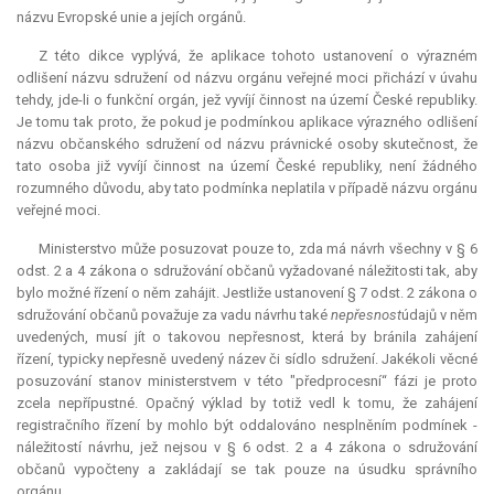
názvu Evropské unie a jejích orgánů.
Z této dikce vyplývá, že aplikace tohoto ustanovení o výrazném
odlišení názvu sdružení od názvu orgánu veřejné moci přichází v úvahu
tehdy, jde-li o funkční orgán, jež vyvíjí činnost na území České republiky.
Je tomu tak proto, že pokud je podmínkou aplikace výrazného odlišení
názvu občanského sdružení od názvu právnické osoby skutečnost, že
tato osoba již vyvíjí činnost na území České republiky, není žádného
rozumného důvodu, aby tato podmínka neplatila v případě názvu orgánu
veřejné moci.
Ministerstvo může posuzovat pouze to, zda má návrh všechny v § 6
odst. 2 a 4 zákona o sdružování občanů vyžadované náležitosti tak, aby
bylo možné řízení o něm zahájit. Jestliže ustanovení § 7 odst. 2 zákona o
sdružování občanů považuje za vadu návrhu také
nepřesnost
údajů v něm
uvedených, musí jít o takovou nepřesnost, která by bránila zahájení
řízení, typicky nepřesně uvedený název či sídlo sdružení. Jakékoli věcné
posuzování stanov ministerstvem v této "předprocesní“ fázi je proto
zcela nepřípustné. Opačný výklad by totiž vedl k tomu, že zahájení
registračního řízení by mohlo být oddalováno nesplněním podmínek -
náležitostí návrhu, jež nejsou v § 6 odst. 2 a 4 zákona o sdružování
občanů vypočteny a zakládají se tak pouze na úsudku správního
orgánu.