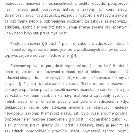
rozněcovat nenávist a nesnášenlivost z těchto důvodů, podporovat
násilí, anebo jinak porušovat ústavu a zákony; b) která sledují
dosahování svých cílů způsoby, jež jsou v rozporu s ústavou a zákony;
c) ozbrojená nebo s ozbrojenými složkami; za taková se nepovažují
sdružení, jejichž členové drží nebo užívají střelné zbraně pro sportovní
účely nebo k výkonu práva myslivosti.
Podle ustanovení § 8 odst. 1 písm. c) zákona o sdružování občanů
ministerstvo registraci odmítne, jestliže z předložených stanov sdružení
vyplývá, že jde o sdružení nedovolené (§ 4).
Žalovaný správní orgán odmítl registraci sdružení podle § 8 odst. 1
písm. c) zákona o sdružování občanů, neboť shledal způsob, jímž
sdružení sleduje dosahování svých cílů, v rozporu s ústavou a zákony ve
smyslu § 4 písm. b) citovaného zákona. Tento rozpor s ústavou a
zákony je spatřován právě v použití názvu občanského sdružení, který je
ve vztahu ke třetím osobám klamavý, matoucí a způsobilý vyvolat u
třetích osob omyl ohledně povahy zamýšleného sdružení, i když
deklarované věcné cíle sdružení uvedené ve stanovách nikterak
neodporují zákonu. Klamavost názvu, jak bylo výše argumentováno,
odporuje nejen maximě stanovené v § 3 odst. 1 občanského zákoníku,
ale i principu právní jistoty (čl. 1 odst. 1 Ústavy), který je jedním ze
základních předpokladů právního státu. Vymezení těchto pojmů