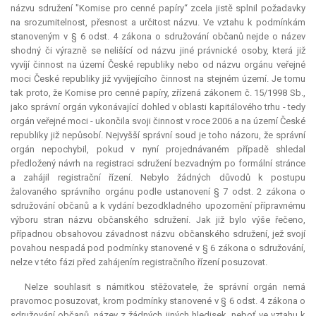
názvu sdružení "Komise pro cenné papíry“ zcela jistě splnil požadavky
na srozumitelnost, přesnost a určitost názvu. Ve vztahu k podmínkám
stanoveným v § 6 odst. 4 zákona o sdružování občanů nejde o název
shodný či výrazně se nelišící od názvu jiné právnické osoby, která již
vyvíjí činnost na území České republiky nebo od názvu orgánu veřejné
moci České republiky již vyvíjejícího činnost na stejném území. Je tomu
tak proto, že Komise pro cenné papíry, zřízená zákonem č. 15/1998 Sb.,
jako správní orgán vykonávající dohled v oblasti kapitálového trhu - tedy
orgán veřejné moci - ukončila svoji činnost v roce 2006 a na území České
republiky již nepůsobí. Nejvyšší správní soud je toho názoru, že správní
orgán nepochybil, pokud v nyní projednávaném případě shledal
předložený návrh na registraci sdružení bezvadným po formální stránce
a zahájil registrační řízení. Nebylo žádných důvodů k postupu
žalovaného správního orgánu podle ustanovení § 7 odst. 2 zákona o
sdružování občanů a k vydání bezodkladného upozornění přípravnému
výboru stran názvu občanského sdružení. Jak již bylo výše řečeno,
případnou obsahovou závadnost názvu občanského sdružení, jež svojí
povahou nespadá pod podmínky stanovené v § 6 zákona o sdružování,
nelze v této fázi před zahájením registračního řízení posuzovat.
Nelze souhlasit s námitkou stěžovatele, že správní orgán nemá
pravomoc posuzovat, krom podmínky stanovené v § 6 odst. 4 zákona o
sdružování občanů, název z žádných jiných hledisek, neboť ve vztahu k