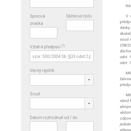
Nás
Spisová
Sbírkové číslo
V 
předpo
značka
dávky 
skuteč
soud s
258/2
(?)
Vztah k předpisu
důchod
odst. 
odst. 
Věcný rejstřík
Měs
žalova
předpo
Soud
Mě
němž N
alespo
vědomí
Datum rozhodnutí od / do
odpově
jednán
příjem