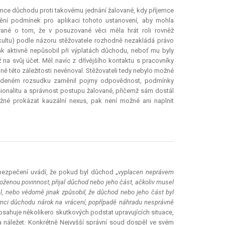
emce důchodu proti takovému jednání žalované, kdy příjemce
ění podmínek pro aplikaci tohoto ustanovení, aby mohla
vané o tom, že v posuzované věci měla hrát roli rovněž
ultu) podle názoru stěžovatele rozhodně nezakládá právo
jak aktivně nepůsobil při výplatách důchodu, neboť mu byly
na svůj účet. Měl navíc z dřívějšího kontaktu s pracovníky
lně této záležitosti nevěnoval. Stěžovateli tedy nebylo možné
apadeném rozsudku zaměnil pojmy odpovědnost, podmínky
esionalitu a správnost postupu žalované, přičemž sám dostál
ožné prokázat
kauzální nexus
, pak není možné ani naplnit
abezpečení uvádí, že pokud byl důchod „
vyplacen neprávem
oženou povinnost, přijal důchod nebo jeho část, ačkoliv musel
el, nebo vědomě jinak způsobil, že důchod nebo jeho část byl
emci důchodu nárok na vrácení, popřípadě náhradu nesprávně
obsahuje několikero skutkových podstat upravujících situace,
 náležet. Konkrétně Nejvyšší správní soud dospěl ve svém