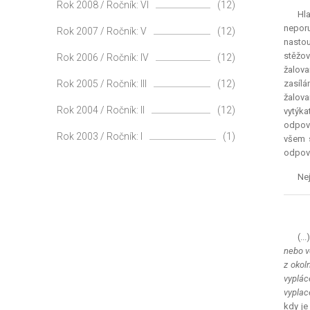
Rok 2008 / Ročník: VI
(12)
Hla
nepor
Rok 2007 / Ročník: V
(12)
nasto
stěžov
Rok 2006 / Ročník: IV
(12)
žalova
Rok 2005 / Ročník: III
(12)
zasílá
žalova
Rok 2004 / Ročník: II
(12)
vytýk
odpově
Rok 2003 / Ročník: I
(1)
všem 
odpov
Nej
(..
nebo v
z okol
vyplác
vyplac
kdy je