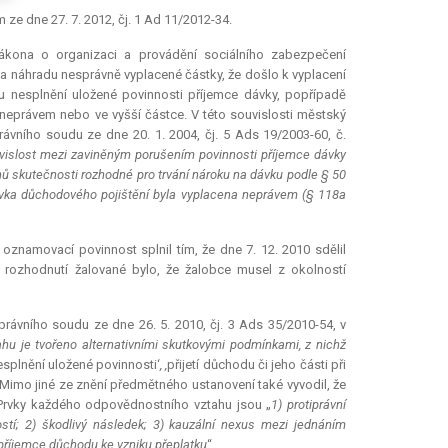
e dne 27. 7. 2012, čj. 1 Ad 11/2012-34.
kona o organizaci a provádění sociálního zabezpečení
 na náhradu nesprávně vyplacené částky, že došlo k vyplacení
u nesplnění uložené povinnosti příjemce dávky, popřípadě
neprávem nebo ve vyšší částce. V této souvislosti městský
ávního soudu ze dne 20. 1. 2004, čj. 5 Ads 19/2003-60, č.
uvislost mezi zaviněným porušením povinnosti příjemce dávky
nů skutečnosti rozhodné pro trvání nároku na dávku podle § 50
dávka důchodového pojištění byla vyplacena neprávem (§ 118a
oznamovací povinnost splnil tím, že dne 7. 12. 2010 sdělil
 rozhodnutí žalované bylo, že žalobce musel z okolností
vního soudu ze dne 26. 5. 2010, čj. 3 Ads 35/2010-54, v
u je tvořeno alternativními skutkovými podmínkami, z nichž
esplnění uložené povinnosti‘
, ,
přijetí důchodu či jeho části při
 Mimo jiné ze znění předmětného ustanovení také vyvodil, že
 Prvky každého odpovědnostního vztahu jsou „
1) protiprávní
stí; 2) škodlivý následek; 3)
kauzální nexus
mezi jednáním
příjemce důchodu ke vzniku přeplatku
“.