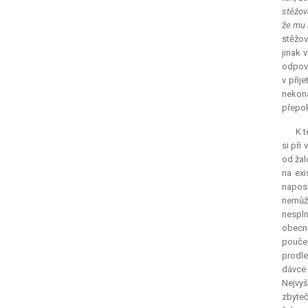
stěžov
že mu 
stěžov
jinak 
odpoví
v přij
nekoná
přepok
K t
si při
od žal
na exi
naposl
nemůž
nespln
obecno
poučen
prodle
dávce 
Nejvy
zbyteč