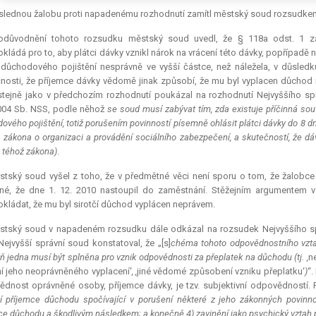
lednou žalobu proti napadenému rozhodnutí zamítl městský soud rozsudkem z
odůvodnění tohoto rozsudku městský soud uvedl, že § 118a odst. 1 zá
kládá pro to, aby plátci dávky vznikl nárok na vrácení této dávky, popřípadě
důchodového pojištění nesprávně ve vyšší částce, než náležela, v důsledk
nosti, že příjemce dávky vědomě jinak způsobí, že mu byl vyplacen důchod 
tejně jako v předchozím rozhodnutí poukázal na rozhodnutí Nejvyššího spr
004 Sb. NSS, podle něhož
se soud musí zabývat tím, zda existuje příčinná so
ového pojištění, totiž porušením povinností písemně ohlásit plátci dávky do 8 d
1 zákona o organizaci a provádění sociálního zabezpečení, a skutečností, že 
1 téhož zákona)
.
tský soud vyšel z toho, že v předmětné věci není sporu o tom, že žalobce 
né, že dne 1. 12. 2010 nastoupil do zaměstnání. Stěžejním argumentem v
kládat, že mu byl sirotčí důchod vyplácen neprávem.
stský soud v napadeném rozsudku dále odkázal na rozsudek Nejvyššího sprá
ejvyšší správní soud konstatoval, že „[s]
chéma tohoto odpovědnostního vztah
ň jedna musí být splněna pro vznik odpovědnosti za přeplatek na důchodu (tj. ,
n
 jeho neoprávněného vyplacení‘
, ,
jiné vědomé způsobení vzniku přeplatku‘
)
“.
dnost oprávněné osoby, příjemce dávky, je tzv. subjektivní odpovědností.
í příjemce důchodu spočívající v porušení některé z jeho zákonných povinno
ce důchodu a škodlivým následkem; a konečně 4) zavinění jako psychický vztah 