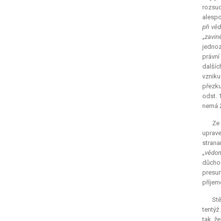
rozsud
alespo
při vě
„
zavin
jednoz
právní
dalšíc
vzniku
přezku
odst. 
nemá ž
Ze 
uprave
strana
„
vědom
důchod
presum
příjem
St
tentýž
tak, že