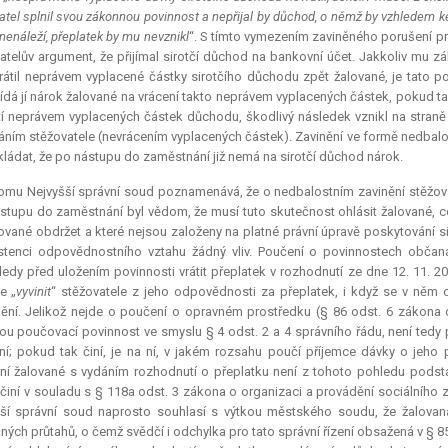
atel splnil svou zákonnou povinnost a nepřijal by důchod, o němž by vzhlede
nenáleží, přeplatek by mu nevznikl
“. S tímto vymezením zaviněného porušení prá
atelův argument, že přijímal sirotčí důchod na bankovní účet. Jakkoliv mu 
vrátil neprávem vyplacené částky sirotčího důchodu zpět žalované, je tato p
dá jí nárok žalované na vrácení takto neprávem vyplacených částek, pokud tak
etí neprávem vyplacených částek důchodu, škodlivý následek vznikl na straně 
ním stěžovatele (nevrácením vyplacených částek). Zavinění ve formě nedbalost
ládat, že po nástupu do zaměstnání již nemá na sirotčí důchod nárok.
omu Nejvyšší správní soud poznamenává, že o nedbalostním zavinění stěžova
 vstupu do zaměstnání byl vědom, že musí tuto skutečnost ohlásit žalované, což
ované obdržet a které nejsou založeny na platné právní úpravě poskytování 
stenci odpovědnostního vztahu žádný vliv. Poučení o povinnostech občana
edy před uložením povinnosti vrátit přeplatek v rozhodnutí ze dne 12. 11. 2
e „
vyvinit
“ stěžovatele z jeho odpovědnosti za přeplatek, i když se v něm 
ění. Jelikož nejde o poučení o opravném prostředku (§ 86 odst. 6 zákona 
u poučovací povinnost ve smyslu § 4 odst. 2 a 4 správního řádu, není tedy 
í; pokud tak činí, je na ní, v jakém rozsahu poučí příjemce dávky o jeho p
ní žalované s vydáním rozhodnutí o přeplatku není z tohoto pohledu pods
činí v souladu s § 118a odst. 3 zákona o organizaci a provádění sociálního 
šší správní soud naprosto souhlasí s výtkou městského soudu, že žalova
ných průtahů, o čemž svědčí i odchylka pro tato správní řízení obsažená v § 