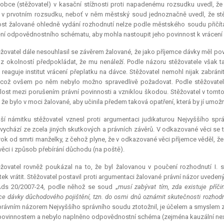
lobce (stěžovatel) v kasační stížnosti proti napadenému rozsudku uvedl, ž
v prvotním rozsudku, neboť v něm městský soud jednoznačně uvedl, že stě
ost žalované ohledně vydání rozhodnutí nelze podle městského soudu přičítat 
ní odpovědnostního schématu, aby mohla nastoupit jeho povinnost k vrácení
žovatel dále nesouhlasil se závěrem žalované, že jako příjemce dávky měl po
z okolností předpokládat, že mu nenáleží. Podle názoru stěžovatele však 
i reaguje institut vrácení přeplatku na dávce. Stěžovatel nemohl nijak zabrá
, což ovšem po něm nebylo možno spravedlivě požadovat. Podle stěžovatel
lost mezi porušením právní povinnosti a vzniklou škodou. Stěžovatel v tomto 
, že bylo v moci žalované, aby učinila předem taková opatření, která by jí umožn
lší námitku stěžovatel vznesl proti argumentaci judikaturou Nejvyššího sp
vychází ze zcela jiných skutkových a právních závěrů. V odkazované věci se 
rok od smrti manželky, z čehož plyne, že v odkazované věci příjemce věděl, 
 věci i způsob přebírání důchodu (na poště).
žovatel rovněž poukázal na to, že byl žalovanou v poučení rozhodnutí I. 
tek vrátit. Stěžovatel postavil proti argumentaci žalované právní názor uvede
Ads 20/2007-24, podle něhož se soud „
musí zabývat tím, zda existuje příč
ce dávky důchodového pojištění, tzn. do osmi dnů oznámit skutečnosti rozhodn
právním názorem Nejvyššího správního soudu ztotožnil, je účelem a smyslem 
povinnostem a nebylo naplněno odpovědnostní schéma (zejména
kauzální ne