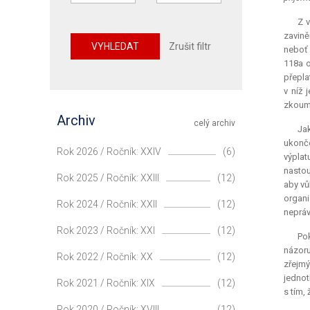
Z v
zavině
VYHLEDAT
Zrušit filtr
neboť 
118a o
přepla
v níž 
zkouma
Archiv
celý archiv
Jak
ukonče
Rok 2026 / Ročník: XXIV
(6)
výplat
nastou
Rok 2025 / Ročník: XXIII
(12)
aby vů
organi
Rok 2024 / Ročník: XXII
(12)
neprá
Rok 2023 / Ročník: XXI
(12)
Pok
názoru
Rok 2022 / Ročník: XX
(12)
zřejmý
jednot
Rok 2021 / Ročník: XIX
(12)
s tím,
Rok 2020 / Ročník: XVIII
(12)