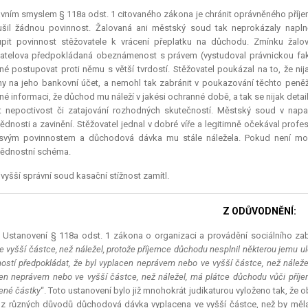
vním smyslem § 118a odst. 1 citovaného zákona je chránit oprávněného příj
ušil žádnou povinnost. Žalovaná ani městský soud tak neprokázaly napln
upit povinnost stěžovatele k vrácení přeplatku na důchodu. Zmínku žalo
atelova předpokládaná obeznámenost s právem (vystudoval právnickou fak
né postupovat proti němu s větší tvrdostí. Stěžovatel poukázal na to, že ni
ny na jeho bankovní účet, a nemohl tak zabránit v poukazování těchto peněž 
né informaci, že důchod mu náleží v jakési ochranné době, a tak se nijak detai
at nepoctivost či zatajování rozhodných skutečností. Městský soud v n
dnosti a zavinění. Stěžovatel jednal v dobré víře a legitimně očekával prof
svým povinnostem a důchodová dávka mu stále náležela. Pokud není m
ědnostní schéma.
vyšší správní soud kasační stížnost zamítl.
Z ODŮVODNĚNÍ:
.) Ustanovení § 118a odst. 1 zákona o organizaci a provádění sociálního z
e vyšší částce, než náležel, protože příjemce důchodu nesplnil některou jemu ul
ností předpokládat, že byl vyplacen neprávem nebo ve vyšší částce, než nálež
en neprávem nebo ve vyšší částce, než náležel, má plátce důchodu vůči příj
ené částky
“. Toto ustanovení bylo již mnohokrát judikaturou vyloženo tak, že 
 z různých důvodů důchodová dávka vyplacena ve vyšší částce, než by měla