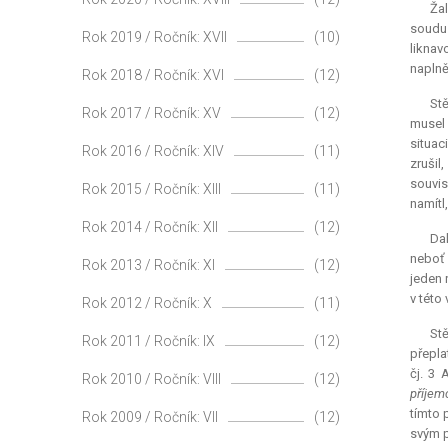
Ža
soudu 
Rok 2019 / Ročník: XVII
(10)
liknav
naplně
Rok 2018 / Ročník: XVI
(12)
Stě
Rok 2017 / Ročník: XV
(12)
musel 
situac
Rok 2016 / Ročník: XIV
(11)
zrušil
souvis
Rok 2015 / Ročník: XIII
(11)
namítl
Rok 2014 / Ročník: XII
(12)
Da
neboť 
Rok 2013 / Ročník: XI
(12)
jeden 
v této
Rok 2012 / Ročník: X
(11)
Stě
Rok 2011 / Ročník: IX
(12)
přepla
čj. 3 
Rok 2010 / Ročník: VIII
(12)
příjem
tímto 
Rok 2009 / Ročník: VII
(12)
svým 