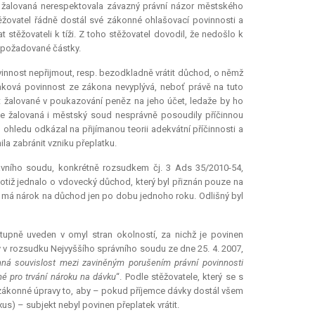
e žalovaná nerespektovala závazný právní názor městského
žovatel řádně dostál své zákonné ohlašovací povinnosti a
stěžovateli k tíži. Z toho stěžovatel dovodil, že nedošlo k
 požadované částky.
vinnost nepřijmout, resp. bezodkladně vrátit důchod, o němž
taková povinnost ze zákona nevyplývá, neboť právě na tuto
nit žalované v poukazování peněz na jeho účet, ledaže by ho
e žalovaná i městský soud nesprávně posoudily příčinnou
ohledu odkázal na přijímanou teorii adekvátní příčinnosti a
ila zabránit vzniku přeplatku.
rávního soudu, konkrétně rozsudkem čj. 3 Ads 35/2010-54,
totiž jednalo o vdovecký důchod, který byl přiznán pouze na
že má nárok na důchod jen po dobu jednoho roku. Odlišný byl
stupně uveden v omyl stran okolností, za nichž je povinen
ný v rozsudku Nejvyššího správního soudu ze dne 25. 4. 2007,
inná souvislost mezi zaviněným porušením právní povinnosti
é pro trvání nároku na dávku
“. Podle stěžovatele, který se s
zákonné úpravy to, aby – pokud příjemce dávky dostál všem
xus
) – subjekt nebyl povinen přeplatek vrátit.