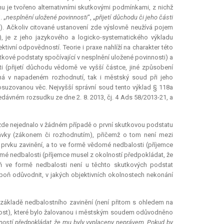
 je tvořeno alternativními skutkovými podmínkami, z nichž
 „
nesplnění uložené povinnosti
“, „
přijetí důchodu či jeho části
“). Ačkoliv citované ustanovení zde výslovně neužívá pojem
i), je z jeho jazykového a logicko-systematického výkladu
ivní odpovědností. Teorie i praxe nahlíží na charakter této
tkové podstaty spočívající v nesplnění uložené povinnosti) a
i (přijetí důchodu vědomě ve vyšší částce, jiné způsobení
aná v napadeném rozhodnutí, tak i městský soud při jeho
osuzovanou věc. Nejvyšší správní soud tento výklad § 118a
edávném rozsudku ze dne 2. 8. 2013, čj. 4 Ads 58/2013-21, a
zde nejednalo v žádném případě o první skutkovou podstatu
dávky (zákonem či rozhodnutím), přičemž o tom není mezi
m prvku zavinění, a to ve formě vědomé nedbalosti (příjemce
mé nedbalosti (příjemce musel z okolností předpokládat, že
oň ve formě nedbalosti není u těchto skutkových podstat
spoň odůvodnit, v jakých objektivních okolnostech nekonání
základě nedbalostního zavinění (není přitom s ohledem na
lost), které bylo žalovanou i městským soudem odůvodněno
lností předpokládat, že mu byly vyplaceny neprávem. Pokud by