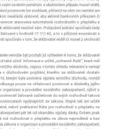
m ke svým osobním poměrům a okolnostem případu musel vědět,
vní povinnosti lze souhlasit, přičemž na něm nic nemění ani
zákon neukládá výslovně, aby aktivně bankovním příkazem či
ovinnost stanovena autoritativně rozhodnutím o přeplatku a
 stěžovatel neučinil sám. Protiprávní jednání spočívalo tedy
žalované v hodnotě 17 111 Kč, a to v příčinné souvislosti s
i spočívalo v tom, že stěžovatel věděl či musel z okolností
tele nemůže být pochyb již vzhledem k tomu, že stěžovatel
 také učinil. Informace o určité „
ochranné lhůtě
“, které měl
sirotčího důchodu, nejsou v tomto ohledu
relevantní
a nemají
 v důchodovém pojištění, kterého se stěžovateli dostalo
010, kterým byla uvolněna výplata sirotčího důchodu, rovněž
odkazuje pouze na ohlašovací povinnost a důsledky jejího
o organizaci a provádění sociálního zabezpečení), nýbrž o
povinností žalované začleňovat do svých rozhodnutí taková
ovinnostech vyplývajících ze zákona. Stejně tak ani určité
tatné, neboť
prekluzivní lhůta
pro rozhodnutí o přeplatku na
zabezpečení pět let od okamžiku výplaty dávky. Ovšem jinak
ná má rozhodovat o přeplatku na dávce neprodleně a bez
85a zákona o organizaci a provádění sociálního zabezpečení;