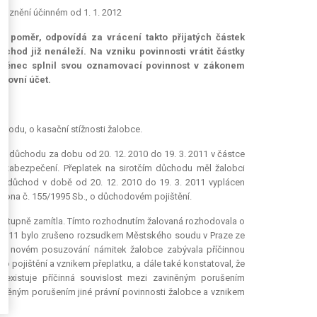
ve znění účinném od 1. 1. 2012
ní poměr, odpovídá za vrácení takto přijatých částek
chod již nenáleží. Na vzniku povinnosti vrátit částky
ištěnec splnil svou oznamovací povinnost v zákonem
nkovní účet.
chodu, o kasační stížnosti žalobce.
tčím důchodu za dobu od 20. 12. 2010 do 19. 3. 2011 v částce
 zabezpečení. Přeplatek na sirotčím důchodu měl žalobci
byl důchod v době od 20. 12. 2010 do 19. 3. 2011 vyplácen
ákona č. 155/1995 Sb., o důchodovém pojištění.
I. stupně zamítla. Tímto rozhodnutím žalovaná rozhodovala o
4. 2011 bylo zrušeno rozsudkem Městského soudu v Praze ze
při novém posuzování námitek žalobce zabývala příčinnou
 pojištění a vznikem přeplatku, a dále také konstatoval, že
existuje příčinná souvislost mezi zaviněným porušením
viněným porušením jiné právní povinnosti žalobce a vznikem