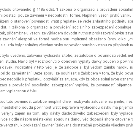
ýkladu citovaného § 118a odst. 1 zákona o organizaci a provádění sociální
ní postačí pouze zavinění v nedbalostní formě. Naplnění všech prvků vzni
řízení o stanovení povinnosti vrátit přeplatek se vede z vlastního podnětu 
dst. 1 zákona o organizaci a provádění sociálního zabezpečení obsahuje 
tek, přičemž ne u všech lze výkladem dovodit nutnost prokazování prvku zavi
je zavinění alespoň ve formě nedbalosti implicitně obsaženo (srov. dikci „
m
la, zda byly naplněny všechny prvky odpovědnostního vztahu za přeplatek n
 bylo uvedeno, žalovaná vycházela z toho, že žalobce o povinnosti věděl, ne
ní studia. Navíc byl v rozhodnutí o obnovení výplaty dávky poučen o povin
u dávek. Podstatné v této věci je, že žalobce si byl vědom zániku nároku n
pil do zaměstnání. Beze sporu lze souhlasit s žalobcem v tom, že bylo povinn
bec nedošlo k přeplatku, obzvlášť za situace, kdy žalobce splnil svou oznam
zaci a provádění sociálního zabezpečení vyplývá, že povinností příjemce 
vem vyplacenou dávku.
ud tuto povinnost žalobce nesplnil dříve, nezbývalo žalované nic jiného, než 
 městského soudu povinnost vrátit neprávem vyplacenou dávku má příjemce dá
 veřejný zájem na tom, aby dávky důchodového zabezpečení byly vyplacen
livce. Podle názoru městského soudu na danou věc dopadá shora citované r
 že ve vztahu k prokázání zavinění žalovaná dostatečně prokázala všechny pr