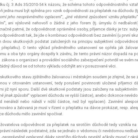
ku čj. 3 Ads 35/2010-54 k názoru, že schéma tohoto odpovědnostního vztahu
ň jedna musí být splněna pro vznik odpovědnosti za přeplatek na důchodu (tj.
domí jeho neoprávněného vyplacení
“, „
jiné vědomé způsobení vzniku přeplatku
ění
“, ani výslovně nehovoří o žádné z jeho forem (tj. úmyslu či nedbalost
načně patrné, že odpovědnost oprávněné osoby, příjemce dávky je tzv. subjekt
 odpovědnosti tak, že jde o kombinaci odpovědnosti bez zavinění (u první sku
h dvou skutkových podstat založených na principu subjektivní odpovědnost
 přeplatku). O tento výklad předmětného ustanovení se opřela jak žalov
mu a oba tyto orgány dospěly k závěru, že tento právní názor dopadá na p
1 zákona o organizaci a provádění sociálního zabezpečení potvrdil ve svém n
ádný důvod se od tohoto výkladu odchýlit ani v posuzované věci.
skutkového stavu zjištěného žalovanou i městským soudem je zřejmé, že se 
nou v citovaném ustanovení, tedy porušení povinnosti uložené příjemci 
mi již nyní sporu. Další dvě skutkové podstaty jsou založeny na subjektivní
ě jinak způsobil
“ vyplacení důchodu ve vyšší částce), anebo dokonce nevědo
 nenáleží nebo náleží v nižší částce, než byl vyplacen). Zavinění alesp
ováno a žalovaná je musí v řízení o přeplatku na dávce prokázat, resp. ale
ce důchodu mělo zavinění spočívat.
ěžovatelova odpovědnost za přeplatek na sirotčím důchodě tedy vznikla na 
 právní následek podstatné, zda se jednalo o vědomou či nevědomou nedba
 „
neoprávněně vyplacené dávky sirotčího důchodu nevrátil, ačkoliv musel z oko