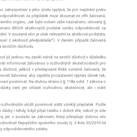
ho zabezpečení a jeho účelu vyplývá, že pro naplnění prvku
ku odpovědnosti za přeplatek musí zkoumat
ex offo
žalovaná,
správního orgánu. Jak bylo ovšem výše naznačeno, citovaný §
vícero dílčích skutkových podstat vzniku odpovědnosti za
nění. V souzené věci je však
relevantní
ta skutková podstata,
usel z okolností předpokládat
“). V daném případě žalovaná
a sirotčím důchodu.
boť již jednou mu zanikl nárok na sirotčí důchod v důsledku
nosti informovat žalovanou o rozhodných skutečnostech pro
a důchod, jelikož v předepsané lhůtě oznámil žalované, že
ostí žalované, aby zajistila pozastavení výplaty dávek tak,
ovací povinnost. Na druhou stranu z § 118a odst. 1 zákona o
dávky není jen ohlásit rozhodnou skutečnost, ale i vrátit
rozhodnutím uložit povinnost vrátit vzniklý přeplatek. Podle
vky i tehdy, když přijal částku v dobré víře, neboť je zde
y jen v souladu se zákonem, který převyšuje dobrou víru
ozhodnutí Nejvyššího správního soudu čj. 3 Ads 35/2010-54
vky odpovědnostního vztahu.