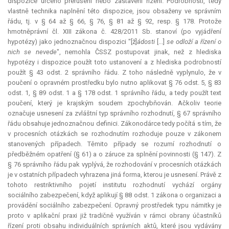
dispozice určeno přerušení nebo zastavení řízení. Podrobnosti, tedy
vlastně technika naplnění této dispozice, jsou obsaženy ve správním
řádu, tj. v § 64 až § 66, § 76, § 81 až § 92, resp. § 178. Protože
hmotněprávní čl. XIII zákona č. 428/2011 Sb. stanoví (po vyjádření
hypotézy) jako jednoznačnou dispozici "[ž]
ádosti
[...]
se odloží a řízení o
nich se nevede
", nemohla ČSSZ postupovat jinak, než z hlediska
hypotézy i dispozice použít toto ustanovení a z hlediska podrobností
použít § 43 odst. 2 správního řádu. Z toho následně vyplynulo, že v
poučení o opravném prostředku bylo nutno aplikovat § 76 odst. 5, § 83
odst. 1, § 89 odst. 1 a § 178 odst. 1 správního řádu, a tedy použít text
poučení, který je krajským soudem zpochybňován. Ačkoliv teorie
označuje usnesení za zvláštní typ správního rozhodnutí, § 67 správního
řádu obsahuje jednoznačnou definici. Zákonodárce tedy počítá s tím, že
v procesních otázkách se rozhodnutím rozhoduje pouze v zákonem
stanovených případech. Těmito případy se rozumí rozhodnutí o
předběžném opatření (§ 61) a o záruce za splnění povinnosti (§ 147). Z
§ 76 správního řádu pak vyplývá, že rozhodování v procesních otázkách
je v ostatních případech vyhrazena jiná forma, kterou je usnesení. Právě z
tohoto restriktivního pojetí institutu rozhodnutí vychází orgány
sociálního zabezpečení, když aplikují § 88 odst. 1 zákona o organizaci a
provádění sociálního zabezpečení. Opravný prostředek typu námitky je
proto v aplikační praxi již tradičně využíván v rámci obrany účastníků
řízení proti obsahu individuálních správních aktů, které jsou vydávány