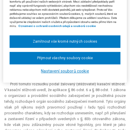
komfortu při používání našich webových stránek. Mezi základní předpoklady patří
zabezpečení jinou možnost nestanoví. Protože v případě tzv.
např. aby správně fungovalo vyhledávání, abychom vás neobtěžovali nevhodnou
vyrovnávacího příspěvku citovaný zákon nestanoví, že opravným
reklamou nebo abychom měli dostatek podnětů, jak web vylepšovat. Proto od Vás
potřebujeme souhlas se zpracováním souborů cookies, tj. malých souborů, které se
prostředkem proti rozhodnutí ČSSZ je odvolání, uplatní se právní úprava
dočasně ukládají ve vašem prohlížeči. Předem děkujeme za udělení souhlasu. Data
obecná a opravným prostředkem je námitka.
Kompetence
žalovaného
využijeme ke zlepšování našich služeb a přizpůsobení obsahu webu přímo Vám na
míru.
Oznámení o ochraně osobních údajů a souborů cookie
jako odvolacího orgánu je dána pouze v řízení ve věcech pojistného na
sociální zabezpečení a příspěvku na státní politiku zaměstnanosti podle
§ 104f a § 104i odst. 2 písm. c) a podle přechodných ustanovení zákona
Zamítnout vše kromě nutných cookies
o organizaci a provádění sociálního zabezpečení. Napadené rozhodnutí
tedy vydal žalovaný mimo svou pravomoc a působnost, což bylo
podstatné porušení ustanovení o řízení před správním orgánem a mělo
Přijmout všechny soubory cookie
za následek nezákonné rozhodnutí ve věci samé. Z těchto důvodů
krajský soud napadené rozhodnutí zrušil pro vady řízení v souladu s §
Nastavení souborů cookie
76 odst. 1 písm. c) s. ř. s.
Proti tomuto rozsudku podal žalovaný (stěžovatel) kasační stížnost.
V kasační stížnosti uvedl, že aplikace § 86 odst. 6 a § 88 odst. 1 zákona
o organizaci a provádění sociálního zabezpečení je použitelná pouze
tehdy, rozhoduje-li orgán sociálního zabezpečení meritorně. Tyto orgány
však při výkonu svých pravomocí používají i řadu typů rozhodnutí
procesního charakteru, kdy se rozhoduje usnesením, např. při přerušení
a zastavení řízení v případech uvedených v § 83b citovaného zákona,
kde však jsou zdůrazněny pouze věcné hypotézy, pro které je jako