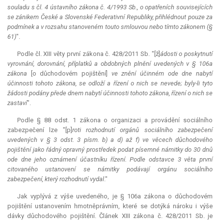
souladu s čl. 4 ústavního zákona č. 4/1993 Sb., o opatřeních souvisejících
se zánikem České a Slovenské Federativní Republiky, přihlédnout pouze za
podmínek a v rozsahu stanoveném touto smlouvou nebo tímto zákonem (§
61)
".
Podle čl. XIII věty první zákona č. 428/2011 Sb. "[ž]
ádosti o poskytnutí
vyrovnání, dorovnání, příplatků a obdobných plnění uvedených v § 106a
zákona
[o důchodovém pojištění]
ve znění účinném ode dne nabytí
účinnosti tohoto zákona, se odloží a řízení o nich se nevede; byly-li tyto
žádosti podány přede dnem nabytí účinnosti tohoto zákona, řízení o nich se
zastaví
".
Podle § 88 odst. 1 zákona o organizaci a provádění sociálního
zabezpečení lze "[p]
roti rozhodnutí orgánů sociálního zabezpečení
uvedených v § 3 odst. 3 písm. b) a d) až f) ve věcech důchodového
pojištění jako řádný opravný prostředek podat písemné námitky do 30 dnů
ode dne jeho oznámení účastníku řízení. Podle odstavce 3 věta první
citovaného ustanovení se námitky podávají orgánu sociálního
zabezpečení, který rozhodnutí vydal
."
Jak vyplývá z výše uvedeného, je § 106a zákona o důchodovém
pojištění ustanovením hmotněprávním, které se dotýká nároku i výše
dávky důchodového pojištění. Článek XIII zákona č. 428/2011 Sb. je