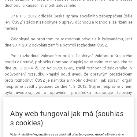
důchodu, o kasační stížnosti žalovaného.
Dne 1. 3. 2012 odložila Česká správa sociálního zabezpečení (dále
jen "ČSSZ") žádost žalobkyně o úpravu důchodu a rozhodla, že řízení se
nevede.
Žalobkyně se proti tomuto rozhodnutí odvolala k žalovanému, jenž
dne 30. 4. 2012 odvolání zamítl a potvrdil rozhodnutí ČSSZ.
Proti rozhodnutí žalovaného brojila žalobkyně žalobou u Krajského
soudu v Ostravě, pobočky Olomouc. Krajský soud svým rozhodnutím ze
dne 20. 3. 2014, čj. 72 Ad 23/2012-85, zrušil rozhodnutí žalovaného. V
odůvodnění rozsudku krajský soud uvedl, že opravným prostředkem
proti rozhodnutí ČSSZ je námitka a nikoliv odvolání, jak správní orgán
nesprávně uvedl v poučení ze dne 1. 3. 2012. Stejně nesprávně v něm
bylo uvedeno, že o opravném prostředku rozhoduje žalovaný.
Nesprávným poučením nelze založit oprávnění správního orgánu
rozhodnout ve věci, tedy jeho pravomoc a působnost. Žalovaný proto
nebyl věcně a funkčně příslušný rozhodnout o odvolání. Jelikož žalovaný
Aby web fungoval jak má (souhlas
je nadřízeným orgánem ČSSZ, napadené rozhodnutí není nicotné, a to v
s cookies)
souladu s § 77 odst. 1 správního řádu. ČSSZ měla posoudit podání
žalobkyně jako námitku a i přes nesprávné poučení o něm jako o
Vážený návštěvníku, snažíme se ze všech sil přinášet vysokou úroveň uživatelského
námitce rozhodnout, neboť zákon o organizaci a provádění sociálního