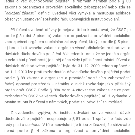
jedná o věc důchodového pojištění s režimem námitek podle § 88
zákona o organizaci a provádění sociálního zabezpečení nebo zda se
"
odložení žádosti
" definici uvedené věci vymyká a nastupuje aplikace
obecných ustanovení správního řádu upravujících institut odvolání.
Při řešení uvedené otázky je nejprve třeba konstatovat, že ČSSZ je
podle § 3 odst. 3 písm. b) zákona o organizaci a provádění sociálního
zabezpečení orgánem sociálního zabezpečení, který je podle § 5 písm.
a) bodu 1 citovaného zákona orgánem věcně příslušným rozhodovat o
dávkách důchodového pojištění. Vzhledem k tomu, že se jedná o orgán
s celostátní působností, je u něj dána vždy i příslušnost místní. Řízení o
dávkách důchodového pojištění bylo do 31. 12. 2009 jednostupňové a
od 1. 1. 2010 lze proti rozhodnutí o dávce důchodového pojištění podat
podle § 88 zákona o organizaci a provádění sociálního zabezpečení
řádný opravný prostředek - námitky, o nichž rozhoduje jako příslušný
orgán opět ČSSZ. Podle § 88a odst. 4 citovaného zákona nelze proti
rozhodnutím ČSSZ ve věcech důchodového pojištění, ať již vydaným v
prvním stupni či v řízení o námitkách, podat ani odvolání ani rozklad.
Z uvedeného vyplývá, že institut odvolání se ve věcech dávek
důchodového pojištění neuplatňuje a § 81 odst. 1 správního řádu zde
tedy platí
a contrario
. V této souvislosti je třeba zdůraznit, že stěžovatel
nemá podle § 4 zákona o organizaci a provádění sociálního