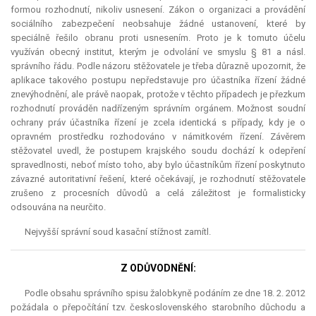
formou rozhodnutí, nikoliv usnesení. Zákon o organizaci a provádění
sociálního zabezpečení neobsahuje žádné ustanovení, které by
speciálně řešilo obranu proti usnesením. Proto je k tomuto účelu
využíván obecný institut, kterým je odvolání ve smyslu § 81 a násl.
správního řádu. Podle názoru stěžovatele je třeba důrazně upozornit, že
aplikace takového postupu nepředstavuje pro účastníka řízení žádné
znevýhodnění, ale právě naopak, protože v těchto případech je přezkum
rozhodnutí prováděn nadřízeným správním orgánem. Možnost soudní
ochrany práv účastníka řízení je zcela identická s případy, kdy je o
opravném prostředku rozhodováno v námitkovém řízení. Závěrem
stěžovatel uvedl, že postupem krajského soudu dochází k odepření
spravedlnosti, neboť místo toho, aby bylo účastníkům řízení poskytnuto
závazné autoritativní řešení, které očekávají, je rozhodnutí stěžovatele
zrušeno z procesních důvodů a celá záležitost je formalisticky
odsouvána na neurčito.
Nejvyšší správní soud kasační stížnost zamítl.
Z ODŮVODNĚNÍ:
Podle obsahu správního spisu žalobkyně podáním ze dne 18. 2. 2012
požádala o přepočítání tzv. československého starobního důchodu a