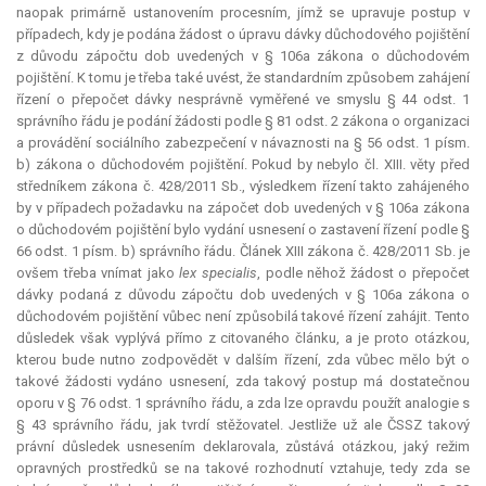
naopak primárně ustanovením procesním, jímž se upravuje postup v
případech, kdy je podána žádost o úpravu dávky důchodového pojištění
z důvodu zápočtu dob uvedených v § 106a zákona o důchodovém
pojištění. K tomu je třeba také uvést, že standardním způsobem zahájení
řízení o přepočet dávky nesprávně vyměřené ve smyslu § 44 odst. 1
správního řádu je podání žádosti podle § 81 odst. 2 zákona o organizaci
a provádění sociálního zabezpečení v návaznosti na § 56 odst. 1 písm.
b) zákona o důchodovém pojištění. Pokud by nebylo čl. XIII. věty před
středníkem zákona č. 428/2011 Sb., výsledkem řízení takto zahájeného
by v případech požadavku na zápočet dob uvedených v § 106a zákona
o důchodovém pojištění bylo vydání usnesení o zastavení řízení podle §
66 odst. 1 písm. b) správního řádu. Článek XIII zákona č. 428/2011 Sb. je
ovšem třeba vnímat jako
lex specialis
, podle něhož žádost o přepočet
dávky podaná z důvodu zápočtu dob uvedených v § 106a zákona o
důchodovém pojištění vůbec není způsobilá takové řízení zahájit. Tento
důsledek však vyplývá přímo z citovaného článku, a je proto otázkou,
kterou bude nutno zodpovědět v dalším řízení, zda vůbec mělo být o
takové žádosti vydáno usnesení, zda takový postup má dostatečnou
oporu v § 76 odst. 1 správního řádu, a zda lze opravdu použít analogie s
§ 43 správního řádu, jak tvrdí stěžovatel. Jestliže už ale ČSSZ takový
právní důsledek usnesením deklarovala, zůstává otázkou, jaký režim
opravných prostředků se na takové rozhodnutí vztahuje, tedy zda se