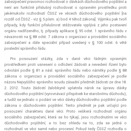
zabezpečení pravomoc rozhodovat o dávkách důchodového pojištění a
není ani funkčně příslušný rozhodovat o opravném prostředku proti
jakémukoliv rozhodnutí ČSSZ ve věcech důchodového pojištění [na
rozdíl od ČSSZ - viz § 5 písm. a) bod 4 téhož zákona]. Výjimku pak tvoří
případy, kdy funkční příslušnost stěžovatele vyplývá z jeho postavení
orgánu nadřízeného, tj. případy aplikace § 95 odst. 1 správního řádu v
návaznosti na § 88 odst. 7 zákona o organizaci a provádění sociálního
zabezpečení a dále speciální případ uvedený v § 100 odst. 6 větě
poslední správního řádu.
Pro posouzení otázky, zda v dané věci řádným opravným
prostředkem proti usnesení o odložení žádosti a nevedení řízení bylo
odvolání podle § 81 a násl. správního řádu nebo námitky podle § 88
zákona o organizaci a provádění sociálního zabezpečení je podle
názoru Nejvyššího správního soudu zásadní předmět žádosti ze dne 18.
2. 2012. Touto žádostí žalobkyně uplatnila nárok na úpravu dávky
důchodového pojištění (vyrovnávací příspěvek ke starobnímu důchodu),
a tudíž se jednalo o podání ve věci dávky důchodového pojištění podle
zákona o důchodovém pojištění. Tento předmět je pak určující pro
posouzení charakteru dané věci. Proto veškerá rozhodnutí orgánu
sociálního zabezpečení, která se ho týkají, jsou rozhodnutími ve věci
důchodového pojištění, a to bez ohledu na to, zda se jedná o
rozhodnutí ve věci samé nebo procesní. Pokud tedy ČSSZ rozhodla o