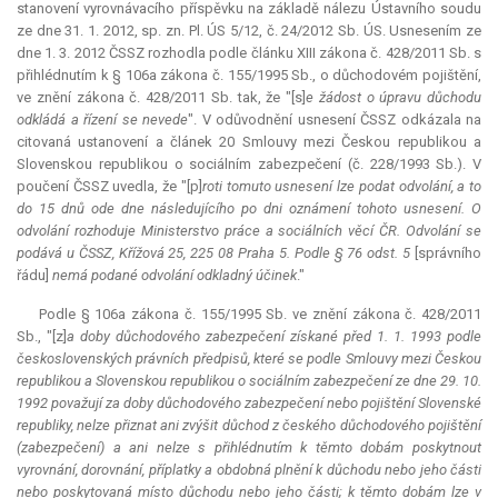
stanovení vyrovnávacího příspěvku na základě nálezu Ústavního soudu
ze dne 31. 1. 2012, sp. zn. Pl. ÚS 5/12, č. 24/2012 Sb. ÚS. Usnesením ze
dne 1. 3. 2012 ČSSZ rozhodla podle článku XIII zákona č. 428/2011 Sb. s
přihlédnutím k § 106a zákona č. 155/1995 Sb., o důchodovém pojištění,
ve znění zákona č. 428/2011 Sb. tak, že "[s]
e žádost o úpravu důchodu
odkládá a řízení se nevede
". V odůvodnění usnesení ČSSZ odkázala na
citovaná ustanovení a článek 20 Smlouvy mezi Českou republikou a
Slovenskou republikou o sociálním zabezpečení (č. 228/1993 Sb.). V
poučení ČSSZ uvedla, že "[p]
roti tomuto usnesení lze podat odvolání, a to
do 15 dnů ode dne následujícího po dni oznámení tohoto usnesení. O
odvolání rozhoduje Ministerstvo práce a sociálních věcí ČR. Odvolání se
podává u ČSSZ, Křížová 25, 225 08 Praha 5. Podle § 76 odst. 5
[správního
řádu]
nemá podané odvolání odkladný účinek
."
Podle § 106a zákona č. 155/1995 Sb. ve znění zákona č. 428/2011
Sb., "[z]
a doby důchodového zabezpečení získané před 1. 1. 1993 podle
československých právních předpisů, které se podle Smlouvy mezi Českou
republikou a Slovenskou republikou o sociálním zabezpečení ze dne 29. 10.
1992 považují za doby důchodového zabezpečení nebo pojištění Slovenské
republiky, nelze přiznat ani zvýšit důchod z českého důchodového pojištění
(zabezpečení) a ani nelze s přihlédnutím k těmto dobám poskytnout
vyrovnání, dorovnání, příplatky a obdobná plnění k důchodu nebo jeho části
nebo poskytovaná místo důchodu nebo jeho části; k těmto dobám lze v