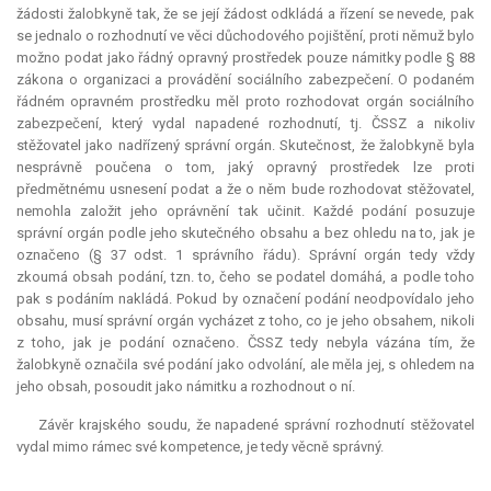
žádosti žalobkyně tak, že se její žádost odkládá a řízení se nevede, pak
se jednalo o rozhodnutí ve věci důchodového pojištění, proti němuž bylo
možno podat jako řádný opravný prostředek pouze námitky podle § 88
zákona o organizaci a provádění sociálního zabezpečení. O podaném
řádném opravném prostředku měl proto rozhodovat orgán sociálního
zabezpečení, který vydal napadené rozhodnutí, tj. ČSSZ a nikoliv
stěžovatel jako nadřízený správní orgán. Skutečnost, že žalobkyně byla
nesprávně poučena o tom, jaký opravný prostředek lze proti
předmětnému usnesení podat a že o něm bude rozhodovat stěžovatel,
nemohla založit jeho oprávnění tak učinit. Každé podání posuzuje
správní orgán podle jeho skutečného obsahu a bez ohledu na to, jak je
označeno (§ 37 odst. 1 správního řádu). Správní orgán tedy vždy
zkoumá obsah podání, tzn. to, čeho se podatel domáhá, a podle toho
pak s podáním nakládá. Pokud by označení podání neodpovídalo jeho
obsahu, musí správní orgán vycházet z toho, co je jeho obsahem, nikoli
z toho, jak je podání označeno. ČSSZ tedy nebyla vázána tím, že
žalobkyně označila své podání jako odvolání, ale měla jej, s ohledem na
jeho obsah, posoudit jako námitku a rozhodnout o ní.
Závěr krajského soudu, že napadené správní rozhodnutí stěžovatel
vydal mimo rámec své
kompetence
, je tedy věcně správný.