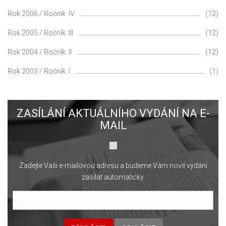
Rok 2006 / Ročník: IV
(12)
Rok 2005 / Ročník: III
(12)
Rok 2004 / Ročník: II
(12)
Rok 2003 / Ročník: I
(1)
ZASÍLÁNÍ AKTUÁLNÍHO VYDÁNÍ NA E-
MAIL
Zadejte Vaši e-mailovou adresu a budeme Vám nové vydání
zasílat automaticky.