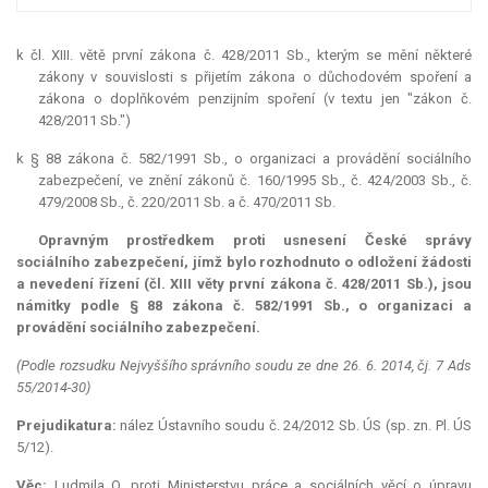
k čl. XIII. větě první zákona č. 428/2011 Sb., kterým se mění některé
zákony v souvislosti s přijetím zákona o důchodovém spoření a
zákona o doplňkovém penzijním spoření (v textu jen "zákon č.
428/2011 Sb.")
k § 88 zákona č. 582/1991 Sb., o organizaci a provádění sociálního
zabezpečení, ve znění zákonů č. 160/1995 Sb., č. 424/2003 Sb., č.
479/2008 Sb., č. 220/2011 Sb. a č. 470/2011 Sb.
Opravným prostředkem proti usnesení České správy
sociálního zabezpečení, jímž bylo rozhodnuto o odložení žádosti
a nevedení řízení (čl. XIII věty první zákona č. 428/2011 Sb.), jsou
námitky podle § 88 zákona č. 582/1991 Sb., o organizaci a
provádění sociálního zabezpečení.
(Podle rozsudku Nejvyššího správního soudu ze dne 26. 6. 2014, čj. 7 Ads
55/2014-30)
Prejudikatura:
nález Ústavního soudu č. 24/2012 Sb. ÚS (sp. zn. Pl. ÚS
5/12).
Věc:
Ludmila O. proti Ministerstvu práce a sociálních věcí o úpravu