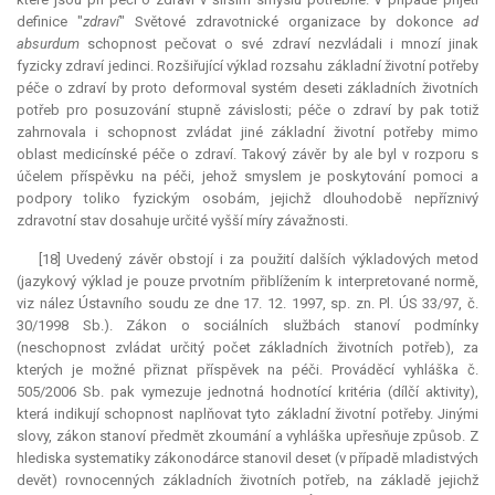
definice "
zdraví
" Světové zdravotnické organizace by dokonce
ad
absurdum
schopnost pečovat o své zdraví nezvládali i mnozí jinak
fyzicky zdraví jedinci. Rozšiřující výklad rozsahu základní životní potřeby
péče o zdraví by proto deformoval systém deseti základních životních
potřeb pro posuzování stupně závislosti; péče o zdraví by pak totiž
zahrnovala i schopnost zvládat jiné základní životní potřeby mimo
oblast medicínské péče o zdraví. Takový závěr by ale byl v rozporu s
účelem příspěvku na péči, jehož smyslem je poskytování pomoci a
podpory toliko fyzickým osobám, jejichž dlouhodobě nepříznivý
zdravotní stav dosahuje určité vyšší míry závažnosti.
[18] Uvedený závěr obstojí i za použití dalších výkladových metod
(jazykový výklad je pouze prvotním přiblížením k interpretované normě,
viz nález Ústavního soudu ze dne 17. 12. 1997, sp. zn. Pl. ÚS 33/97, č.
30/1998 Sb.). Zákon o sociálních službách stanoví podmínky
(neschopnost zvládat určitý počet základních životních potřeb), za
kterých je možné přiznat příspěvek na péči. Prováděcí vyhláška č.
505/2006 Sb. pak vymezuje jednotná hodnotící kritéria (dílčí aktivity),
která indikují schopnost naplňovat tyto základní životní potřeby. Jinými
slovy, zákon stanoví předmět zkoumání a vyhláška upřesňuje způsob. Z
hlediska systematiky zákonodárce stanovil deset (v případě mladistvých
devět) rovnocenných základních životních potřeb, na základě jejichž