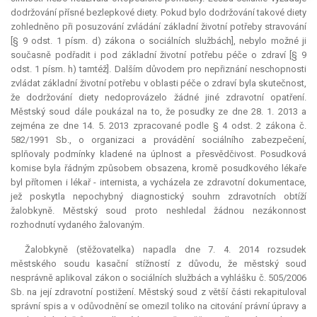
dodržování přísné bezlepkové diety. Pokud bylo dodržování takové diety
zohledněno při posuzování zvládání základní životní potřeby stravování
[§ 9 odst. 1 písm. d) zákona o sociálních službách], nebylo možné ji
současně podřadit i pod základní životní potřebu péče o zdraví [§ 9
odst. 1 písm. h) tamtéž]. Dalším důvodem pro nepřiznání neschopnosti
zvládat základní životní potřebu v oblasti péče o zdraví byla skutečnost,
že dodržování diety nedoprovázelo žádné jiné zdravotní opatření.
Městský soud dále poukázal na to, že posudky ze dne 28. 1. 2013 a
zejména ze dne 14. 5. 2013 zpracované podle § 4 odst. 2 zákona č.
582/1991 Sb., o organizaci a provádění sociálního zabezpečení,
splňovaly podmínky kladené na úplnost a přesvědčivost. Posudková
komise byla řádným způsobem obsazena, kromě posudkového lékaře
byl přítomen i lékař - internista, a vycházela ze zdravotní dokumentace,
jež poskytla nepochybný diagnostický souhrn zdravotních obtíží
žalobkyně. Městský soud proto neshledal žádnou nezákonnost
rozhodnutí vydaného žalovaným.
Žalobkyně (stěžovatelka) napadla dne 7. 4. 2014 rozsudek
městského soudu kasační stížností z důvodu, že městský soud
nesprávně aplikoval zákon o sociálních službách a vyhlášku č. 505/2006
Sb. na její zdravotní postižení. Městský soud z větší části rekapituloval
správní spis a v odůvodnění se omezil toliko na citování právní úpravy a