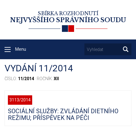
SBÍRKA ROZHODNUTÍ
NEJVYŠŠÍHO SPRÁVNÍHO SOUDU
Menu
VYDÁNÍ 11/2014
ČÍSLO:
11/2014
· ROČNÍK:
XII
3113/2014
SOCIÁLNÍ SLUŽBY: ZVLÁDÁNÍ DIETNÍHO
REŽIMU; PŘÍSPĚVEK NA PÉČI