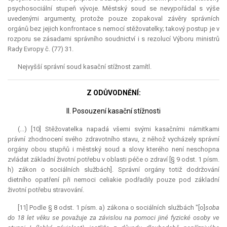
psychosociální stupeň vývoje. Městský soud se nevypořádal s výše
uvedenými argumenty, protože pouze zopakoval závěry správních
orgánů bez jejich
konfrontace
s nemocí stěžovatelky; takový postup je v
rozporu se zásadami správního soudnictví i s rezolucí Výboru ministrů
Rady Evropy č. (77) 31.
Nejvyšší správní soud kasační stížnost zamítl.
Z ODŮVODNĚNÍ:
II. Posouzení kasační stížnosti
(...) [10] Stěžovatelka napadá všemi svými kasačními námitkami
právní zhodnocení svého zdravotního stavu, z něhož vycházely správní
orgány obou stupňů i městský soud a slovy kterého není neschopna
zvládat základní životní potřebu v oblasti péče o zdraví [§ 9 odst. 1 písm.
h) zákon o sociálních službách]. Správní orgány totiž dodržování
dietního opatření při nemoci celiakie podřadily pouze pod základní
životní potřebu stravování.
[11] Podle § 8 odst. 1 písm. a) zákona o sociálních službách "[o]
soba
do 18 let věku se považuje za závislou na pomoci jiné fyzické osoby ve