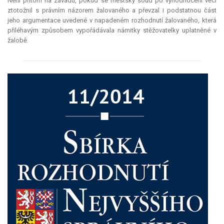
Není přitom na závadu, pokud se městský soud po vyhodnocení věci
ztotožnil s právním názorem žalovaného a převzal i podstatnou část
jeho argumentace uvedené v napadeném rozhodnutí žalovaného, která
přiléhavým způsobem vypořádávala námitky stěžovatelky uplatněné v
žalobě.