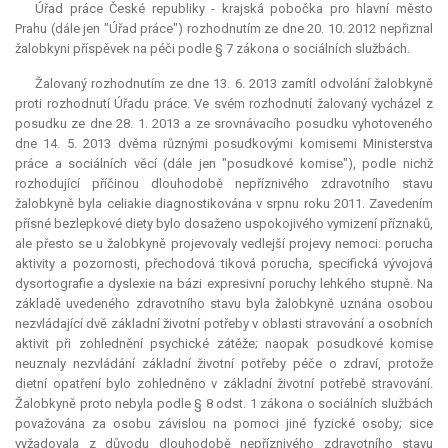
Úřad práce České republiky - krajská pobočka pro hlavní město
Prahu (dále jen "Úřad práce") rozhodnutím ze dne 20. 10. 2012 nepřiznal
žalobkyni příspěvek na péči podle § 7 zákona o sociálních službách.
Žalovaný rozhodnutím ze dne 13. 6. 2013 zamítl odvolání žalobkyně
proti rozhodnutí Úřadu práce. Ve svém rozhodnutí žalovaný vycházel z
posudku ze dne 28. 1. 2013 a ze srovnávacího posudku vyhotoveného
dne 14. 5. 2013 dvěma různými posudkovými komisemi Ministerstva
práce a sociálních věcí (dále jen "posudkové komise"), podle nichž
rozhodující příčinou dlouhodobě nepříznivého zdravotního stavu
žalobkyně byla celiakie diagnostikována v srpnu roku 2011. Zavedením
přísné bezlepkové diety bylo dosaženo uspokojivého vymizení příznaků,
ale přesto se u žalobkyně projevovaly vedlejší projevy nemoci: porucha
aktivity a pozornosti, přechodová tiková porucha, specifická vývojová
dysortografie a dyslexie na bázi expresivní poruchy lehkého stupně. Na
základě uvedeného zdravotního stavu byla žalobkyně uznána osobou
nezvládající dvě základní životní potřeby v oblasti stravování a osobních
aktivit při zohlednění psychické zátěže; naopak posudkové komise
neuznaly nezvládání základní životní potřeby péče o zdraví, protože
dietní opatření bylo zohledněno v základní životní potřebě stravování.
Žalobkyně proto nebyla podle § 8 odst. 1 zákona o sociálních službách
považována za osobu závislou na pomoci jiné fyzické osoby; sice
vyžadovala z důvodu dlouhodobě nepříznivého zdravotního stavu