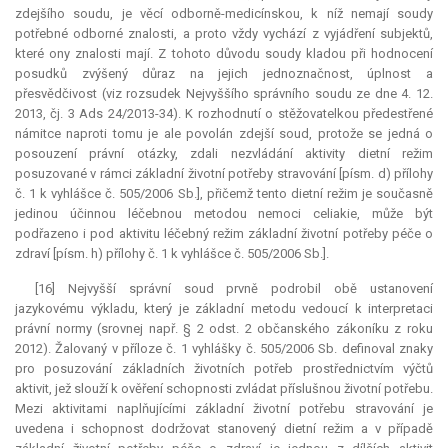
zdejšího soudu, je věcí odborně-medicínskou, k níž nemají soudy
potřebné odborné znalosti, a proto vždy vychází z vyjádření subjektů,
které ony znalosti mají. Z tohoto důvodu soudy kladou při hodnocení
posudků zvýšený důraz na jejich jednoznačnost, úplnost a
přesvědčivost (viz rozsudek Nejvyššího správního soudu ze dne 4. 12.
2013, čj. 3 Ads 24/2013-34). K rozhodnutí o stěžovatelkou předestřené
námitce naproti tomu je ale povolán zdejší soud, protože se jedná o
posouzení právní otázky, zdali nezvládání aktivity dietní režim
posuzované v rámci základní životní potřeby stravování [písm. d) přílohy
č. 1 k vyhlášce č. 505/2006 Sb.], přičemž tento dietní režim je současně
jedinou účinnou léčebnou metodou nemoci celiakie, může být
podřazeno i pod aktivitu léčebný režim základní životní potřeby péče o
zdraví [písm. h) přílohy č. 1 k vyhlášce č. 505/2006 Sb.].
[16] Nejvyšší správní soud prvně podrobil obě ustanovení
jazykovému výkladu, který je základní metodu vedoucí k interpretaci
právní normy (srovnej např. § 2 odst. 2 občanského zákoníku z roku
2012). Žalovaný v příloze č. 1 vyhlášky č. 505/2006 Sb. definoval znaky
pro posuzování základních životních potřeb prostřednictvím výčtů
aktivit, jež slouží k ověření schopnosti zvládat příslušnou životní potřebu.
Mezi aktivitami naplňujícími základní životní potřebu stravování je
uvedena i schopnost dodržovat stanovený dietní režim a v případě