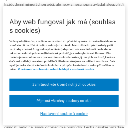
každodenní mimořádnou péči, ale nebyla neschopna zvládat alespoň tři
základní životní potřeby.
Aby web fungoval jak má (souhlas
Žalobou podanou dne 7. 8. 2013 u Městského soudu v Praze brojila
žalobkyně proti rozhodnutí žalovaného z důvodu, že posudková komise
s cookies)
nehodnotila základní životní potřebu péče o zdraví samostatně, ale
hodnotila ji v rámci základní životní potřeby stravování. Nemoc celiakii je
Vážený návštěvníku, snažíme se ze všech sil přinášet vysokou úroveň uživatelského
možné léčit pouze přísnou bezlepkovou dietou, a proto je zřejmě
komfortu při používání našich webových stránek. Mezi základní předpoklady patří
nesprávné, že dodržování přísné bezlepkové diety bylo hodnoceno
např. aby správně fungovalo vyhledávání, abychom vás neobtěžovali nevhodnou
reklamou nebo abychom měli dostatek podnětů, jak web vylepšovat. Proto od Vás
pouze v oblasti základní životní potřeby stravování, a nikoli péče o
potřebujeme souhlas se zpracováním souborů cookies, tj. malých souborů, které se
zdraví. Zákonodárce v § 2c vyhlášky č. 505/2006 Sb. předpokládal, že
dočasně ukládají ve vašem prohlížeči. Předem děkujeme za udělení souhlasu. Data
využijeme ke zlepšování našich služeb a přizpůsobení obsahu webu přímo Vám na
každá životní potřeba bude posuzována samostatně a uznání jedné
míru.
Oznámení o ochraně osobních údajů a souborů cookie
nemůže vyloučit uznání druhé. Žalobkyně proto navrhla, aby soud
rozhodnutí žalovaného zrušil a věc mu vrátil k dalšímu řízení.
Zamítnout vše kromě nutných cookies
Městský soud rozsudkem ze dne 5. 2. 2014, čj. 2 Ad 43/2013-27,
podanou žalobu zamítl. V odůvodnění vycházel z posudku Posudkové
komise Ministerstva práce a sociálních věcí ze dne 28. 1. 2013 a ze
Přijmout všechny soubory cookie
srovnávacího posudku ze dne 14. 5. 2013. Posudková komise ve druhém
z nich neshledala u žalobkyně důvod pro nezvládání základní životní
Nastavení souborů cookie
potřeby péče o zdraví, protože žalobkyně neužívala pravidelně léky
vyžadující dohled, neaplikovala injekce, nevykonávala rehabilitační
činnosti nebo neužívala ortopedické pomůcky. Léčba celiakie vyžaduje