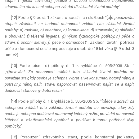
stupni I (lehká závislost), jestliže z důvodu dlouhodobě nepříznivého
zdravotního stavu není schopna zvládat tři základní životní potřeby
".
[12] Podle § 9 odst. 1 zákona o sociálních službách "[p]
ři posuzování
stupně závislosti se hodnotí schopnost zvládat tyto základní životní
potřeby: a) mobilita, b) orientace, c) komunikace, d) stravování, e) oblékání
a obouvání, f) tělesná hygiena, g) výkon fyziologické potřeby, h) péče o
zdraví, i) osobní aktivity, j) péče o domácnost
". Základní životní potřeba
péče o domácnost se ale neposuzuje u osob do 18 let věku (§ 9 odst. 3
tamtéž).
[13] Podle písm. d) přílohy č. 1 k vyhlášce č. 505/2006 Sb. "
[s]
travování: Za schopnost zvládat tuto základní životní potřebu se
považuje stav, kdy osoba je schopna vybrat si ke konzumaci hotový nápoj a
potraviny, nápoj nalít, stravu naporcovat, naservírovat, najíst se a napít,
dodržovat stanovený dietní režim.
"
[14] Podle přílohy č. 1 k vyhlášce č. 505/2006 Sb. "[p]
éče o zdraví: Za
schopnost zvládat tuto základní životní potřebu se považuje stav, kdy
osoba je schopna dodržovat stanovený léčebný režim, provádět stanovená
léčebná a ošetřovatelská opatření a používat k tomu potřebné léky,
pomůcky.
"
[15] Posouzení zdravotního stavu, podle konstantní judikatury