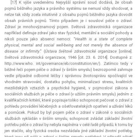
[17] K výše uvedenému Nejvyšší správní soud dodává, že obsah
pojmů běžného jazyka a právního systému se nemusí vždy shodovat, a
nelze tak vždy zcela intuitivně z obsahu pojmů běžného jazyka dovodit
obsah právních pojmů. Tímto případem je i sousloví péče o zdraví.
Zdraví je mnohovýznamový pojem. Světová zdravotnická organizace
například definuje zdraví jako stav fyzické, mentální a sociální pohody a
nikoli pouze jako absenci nemoci: "
Health is a state of complete
physical, mental and social well-being and not merely the absence of
disease or infirmity
." (
Ústava Světové zdravotnické organizace
[online].
Světová zdravotnická organizace, 1946 [cit. 23. 6. 2014]. Dostupné z:
http://www.who. int/governance/eb/constitution/en/). Zatímco tedy v
běžné řeči pojem péče o zdraví (v širším smyslu) bezrozporně zahrnuje
vedle případné odborné léčby i správnou životosprávu spočívající ve
vhodném stravování, dostatku pohybu, minimalizaci stresu, kvalitních
mezilidských vztazích a psychické hygieně, v pojmosloví zákona o
sociálních službách je péče o zdraví (v užším právním smyslu) jedním z
kvalifikačních kritérií, které popisuje toliko schopnost pečovat o zdraví z
pohledu provádění léčebných a ošetřovatelských opatření a užívání léků
a pomůcek. Pokud by byl pojem péče o zdraví v zákoně o sociálních
službách vykládán v širším smyslu, schopnost zvládat základní životní
potřebu péče o zdraví by nebyla naplněna v celé řadě případů; k tomu by
jen stačilo, aby fyzická osoba nezvládala jiné základní životní potřeby,
které jsou při péči o zdraví v širším smyslu potřebné. V případě přijetí