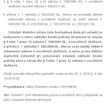
k § 9 odst. 1 písm. d) a h) zákona č. 108/2006 Sb., o sociálních
službách, ve znění zákona č. 366/2011 Sb.
k příloze č. 1 vyhlášky č. 505/2006 Sb., kterou se provádějí některá
ustanovení zákona o sociálních službách, ve znění zákonů č.
340/2007 Sb., č. 239/2009 Sb., č. 162/2010 Sb. a č. 391/2011 Sb.
Zvládání dietního režimu (zde bezlepková dieta při celiakii) je
hodnoceno v rámci základní životní potřeby stravování ve smyslu
§ 9 odst. 1 písm. d) zákona č. 108/2006 Sb., o sociálních službách,
a přílohy č. 1 vyhlášky č. 505/2006 Sb., kterou se provádějí některá
ustanovení zákona o sociálních službách, a nelze je bez dalšího
duplicitně zohlednit při posuzování zvládání základní životní
potřeby péče o zdraví dle § 9 odst. 1 písm. h) zákona o sociálních
službách.
(Podle rozsudku Nejvyššího správního soudu ze dne 30. 6. 2014, čj. 4 Ads
75/2014-20)
Prejudikatura:
nález Ústavního soudu č. 30/1998 Sb.
Věc:
Daniela F. proti Ministerstvu práce a sociálních věcí o příspěvek na
péči, o kasační stížnosti žalobkyně.