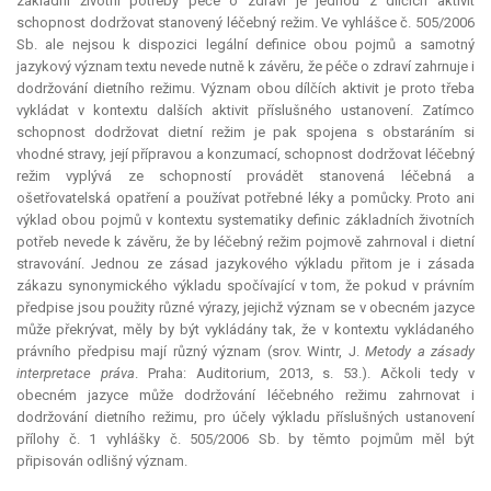
základní životní potřeby péče o zdraví je jednou z dílčích aktivit
schopnost dodržovat stanovený léčebný režim. Ve vyhlášce č. 505/2006
Sb. ale nejsou k dispozici legální definice obou pojmů a samotný
jazykový význam textu nevede nutně k závěru, že péče o zdraví zahrnuje i
dodržování dietního režimu. Význam obou dílčích aktivit je proto třeba
vykládat v kontextu dalších aktivit příslušného ustanovení. Zatímco
schopnost dodržovat dietní režim je pak spojena s obstaráním si
vhodné stravy, její přípravou a konzumací, schopnost dodržovat léčebný
režim vyplývá ze schopností provádět stanovená léčebná a
ošetřovatelská opatření a používat potřebné léky a pomůcky. Proto ani
výklad obou pojmů v kontextu systematiky definic základních životních
potřeb nevede k závěru, že by léčebný režim pojmově zahrnoval i dietní
stravování. Jednou ze zásad jazykového výkladu přitom je i zásada
zákazu synonymického výkladu spočívající v tom, že pokud v právním
předpise jsou použity různé výrazy, jejichž význam se v obecném jazyce
může překrývat, měly by být vykládány tak, že v kontextu vykládaného
právního předpisu mají různý význam (srov. Wintr, J.
Metody a zásady
interpretace
práva
. Praha:
Auditorium
, 2013, s. 53.). Ačkoli tedy v
obecném jazyce může dodržování léčebného režimu zahrnovat i
dodržování dietního režimu, pro účely výkladu příslušných ustanovení
přílohy č. 1 vyhlášky č. 505/2006 Sb. by těmto pojmům měl být
připisován odlišný význam.