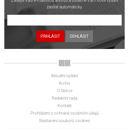
Zadejte Vaši e-mailovou adresu a budeme Vám nové vydání
zasílat automaticky.
PŘIHLÁSIT
ODHLÁSIT
Aktuální vydání
Archiv
O Sbírce
Redakční rada
Kontakt
Prohlášení o ochraně osobních údajů
Nastavení souborů cookies