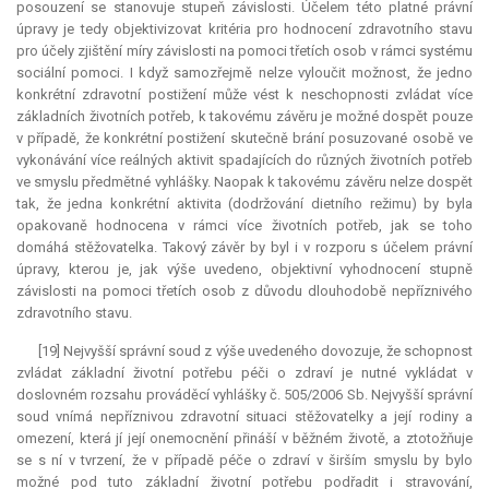
posouzení se stanovuje stupeň závislosti. Účelem této platné právní
úpravy je tedy objektivizovat kritéria pro hodnocení zdravotního stavu
pro účely zjištění míry závislosti na pomoci třetích osob v rámci systému
sociální pomoci. I když samozřejmě nelze vyloučit možnost, že jedno
konkrétní zdravotní postižení může vést k neschopnosti zvládat více
základních životních potřeb, k takovému závěru je možné dospět pouze
v případě, že konkrétní postižení skutečně brání posuzované osobě ve
vykonávání více reálných aktivit spadajících do různých životních potřeb
ve smyslu předmětné vyhlášky. Naopak k takovému závěru nelze dospět
tak, že jedna konkrétní aktivita (dodržování dietního režimu) by byla
opakovaně hodnocena v rámci více životních potřeb, jak se toho
domáhá stěžovatelka. Takový závěr by byl i v rozporu s účelem právní
úpravy, kterou je, jak výše uvedeno, objektivní vyhodnocení stupně
závislosti na pomoci třetích osob z důvodu dlouhodobě nepříznivého
zdravotního stavu.
[19] Nejvyšší správní soud z výše uvedeného dovozuje, že schopnost
zvládat základní životní potřebu péči o zdraví je nutné vykládat v
doslovném rozsahu prováděcí vyhlášky č. 505/2006 Sb. Nejvyšší správní
soud vnímá nepříznivou zdravotní situaci stěžovatelky a její rodiny a
omezení, která jí její onemocnění přináší v běžném životě, a ztotožňuje
se s ní v tvrzení, že v případě péče o zdraví v širším smyslu by bylo
možné pod tuto základní životní potřebu podřadit i stravování,