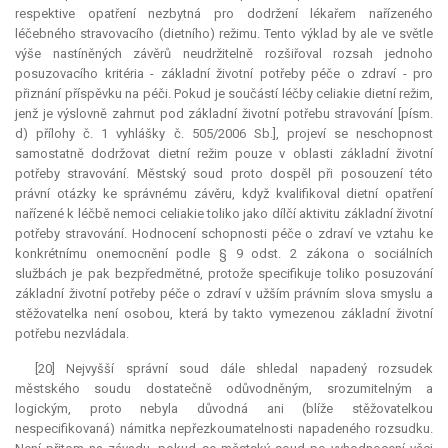
respektive opatření nezbytná pro dodržení lékařem nařízeného
léčebného stravovacího (dietního) režimu. Tento výklad by ale ve světle
výše nastíněných závěrů neudržitelně rozšiřoval rozsah jednoho
posuzovacího kritéria - základní životní potřeby péče o zdraví - pro
přiznání příspěvku na péči. Pokud je součástí léčby celiakie dietní režim,
jenž je výslovně zahrnut pod základní životní potřebu stravování [písm.
d) přílohy č. 1 vyhlášky č. 505/2006 Sb.], projeví se neschopnost
samostatně dodržovat dietní režim pouze v oblasti základní životní
potřeby stravování. Městský soud proto dospěl při posouzení této
právní otázky ke správnému závěru, když kvalifikoval dietní opatření
nařízené k léčbě nemoci celiakie toliko jako dílčí aktivitu základní životní
potřeby stravování. Hodnocení schopnosti péče o zdraví ve vztahu ke
konkrétnímu onemocnění podle § 9 odst. 2 zákona o sociálních
službách je pak bezpředmětné, protože specifikuje toliko posuzování
základní životní potřeby péče o zdraví v užším právním slova smyslu a
stěžovatelka není osobou, která by takto vymezenou základní životní
potřebu nezvládala.
[20] Nejvyšší správní soud dále shledal napadený rozsudek
městského soudu dostatečně odůvodněným, srozumitelným a
logickým, proto nebyla důvodná ani (blíže stěžovatelkou
nespecifikovaná) námitka nepřezkoumatelnosti napadeného rozsudku.