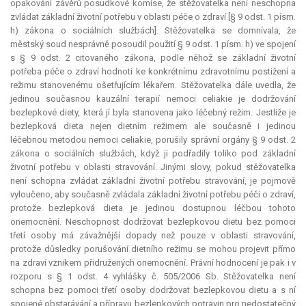
opakování závěrů posudkové komise, že stěžovatelka není neschopna
zvládat základní životní potřebu v oblasti péče o zdraví [§ 9 odst. 1 písm.
h) zákona o sociálních službách]. Stěžovatelka se domnívala, že
městský soud nesprávně posoudil použití § 9 odst. 1 písm. h) ve spojení
s § 9 odst. 2 citovaného zákona, podle něhož se základní životní
potřeba péče o zdraví hodnotí ke konkrétnímu zdravotnímu postižení a
režimu stanovenému ošetřujícím lékařem. Stěžovatelka dále uvedla, že
jedinou současnou kauzální terapií nemoci celiakie je dodržování
bezlepkové diety, která jí byla stanovena jako léčebný režim. Jestliže je
bezlepková dieta nejen dietním režimem ale současně i jedinou
léčebnou metodou nemoci celiakie, porušily správní orgány § 9 odst. 2
zákona o sociálních službách, když ji podřadily toliko pod základní
životní potřebu v oblasti stravování. Jinými slovy, pokud stěžovatelka
není schopna zvládat základní životní potřebu stravování, je pojmově
vyloučeno, aby současně zvládala základní životní potřebu péči o zdraví,
protože bezlepková dieta je jedinou dostupnou léčbou tohoto
onemocnění. Neschopnost dodržovat bezlepkovou dietu bez pomoci
třetí osoby má závažnější dopady než pouze v oblasti stravování,
protože důsledky porušování dietního režimu se mohou projevit přímo
na zdraví vznikem přidružených onemocnění. Právní hodnocení je pak i v
rozporu s § 1 odst. 4 vyhlášky č. 505/2006 Sb. Stěžovatelka není
schopna bez pomoci třetí osoby dodržovat bezlepkovou dietu a s ní
spojené obstarávání a přípravu bezlepkových potravin pro nedostatečný