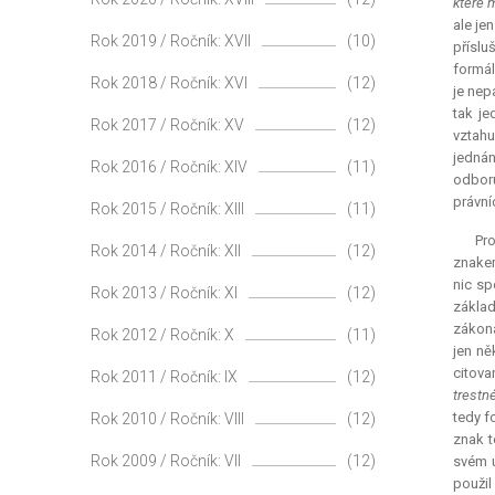
které 
ale je
Rok 2019 / Ročník: XVII
(10)
příslu
formál
Rok 2018 / Ročník: XVI
(12)
je nep
tak je
Rok 2017 / Ročník: XV
(12)
vztahu
jednán
Rok 2016 / Ročník: XIV
(11)
odboru
právní
Rok 2015 / Ročník: XIII
(11)
Pro
Rok 2014 / Ročník: XII
(12)
znakem
nic sp
Rok 2013 / Ročník: XI
(12)
základ
zákona
Rok 2012 / Ročník: X
(11)
jen ně
citov
Rok 2011 / Ročník: IX
(12)
trestn
tedy f
Rok 2010 / Ročník: VIII
(12)
znak t
Rok 2009 / Ročník: VII
(12)
svém u
použil