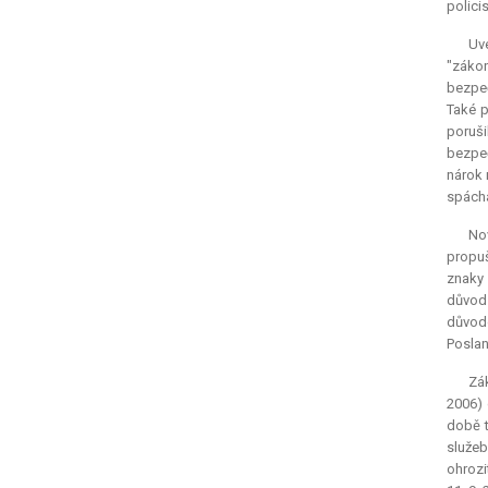
polici
Uve
"zákon
bezpeč
Také p
poruši
bezpeč
nárok 
spácha
Nov
propuš
znaky 
důvod 
důvod
Posla
Zák
2006) 
době t
služeb
ohrozi