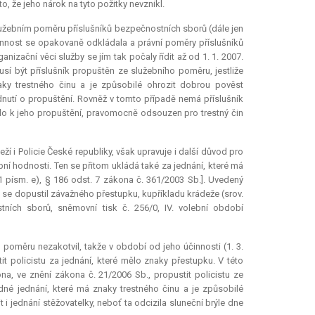
, že jeho nárok na tyto požitky nevznikl.
užebním poměru příslušníků bezpečnostních sborů (dále jen
účinnost se opakovaně odkládala a právní poměry příslušníků
izační věci služby se jím tak počaly řídit až od 1. 1. 2007.
usí být příslušník propuštěn ze služebního poměru, jestliže
naky trestného činu a je způsobilé ohrozit dobrou pověst
utí o propuštění. Rovněž v tomto případě nemá příslušník
lo k jeho propuštění, pravomocně odsouzen pro trestný čin
 i Policie České republiky, však upravuje i další důvod pro
ní hodnosti. Ten se přitom ukládá také za jednání, které má
1 písm. e), § 186 odst. 7 zákona č. 361/2003 Sb.]. Uvedený
 se dopustil závažného přestupku, kupříkladu krádeže (srov.
ích sborů, sněmovní tisk č. 256/0, IV. volební období
poměru nezakotvil, takže v období od jeho účinnosti (1. 3.
 policistu za jednání, které mělo znaky přestupku. V této
a, ve znění zákona č. 21/2006 Sb., propustit policistu ze
né jednání, které má znaky trestného činu a je způsobilé
i jednání stěžovatelky, neboť ta odcizila sluneční brýle dne