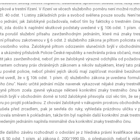
působení škody nikoliv nepatrné.
Judikatura
správních soudů totiž vždy důr
pkové a trestní řízení. V řízení ve věcech služebního poměru není možné rozhod
čl. 40 odst. 1 Listiny základních práv a svobod svěřena pouze soudu. Není te
ho jednání, jak žalobkyně požadovala, neboť tím by fakticky o trestném či
í, zda došlo k naplnění skutkové podstaty uvedené v § 106 odst. 1 písm. d)
sta porušil služební přísahu zavrženíhodným jednáním, které má znaky tre
ní přísahou zakotvenou v § 6 odst. 2 služebního zákona je přitom policista vá
osobního volna. Žalobkyně přitom odcizením slunečních brýlí v obchodním
 a ukázněný příslušník Policie České republiky a nechránila práva občanů, mezi
it jako zavrženíhodné, neboť jím se žalobkyně výrazně odchýlila od požadova
rantem ochrany práv chráněných zákonem a nikoliv subjektem, který tato p
 pověst policie, neboť plnění jejích úkolů mají zajišťovat morálně bezúhon
né uvedl, že v § 106 odst. 1 písm. d) služebního zákona je uvedena formu
ého činu"
. Navíc určité jednání může navenek vykazovat nějaké znaky trestné
yně přitom zcela zjevně vykazuje některé konkrétní znaky trestného činu
ních brýlí v obchodním domě si totiž žalobkyně přisvojila cizí věc tím, že s
ru po projití pokladnou. Z chování žalobkyně v nákupním prostoru obchodního 
ušela před zrcadlem, pak je sevřela do ruky, vyhledala prázdnou uličku v pr
ovala směrem k pokladnám, takže tím byl naplněn další konkrétní znak trestn
vedeným jednáním naplnila minimálně dva konkrétní znaky trestného činu.
le dalšího závěru rozhodnutí o odvolání je z hlediska právní kvalifikace s
 § 50 odst. 1 písm. a) zákona č. 200/1990 Sb., o přestupcích, neboť k výše