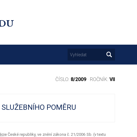
UDU
ČÍSLO:
8/2009
· ROČNÍK:
VII
E SLUŽEBNÍHO POMĚRU
cie České republiky, ve znění zákona č. 21/2006 Sb. (v textu