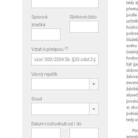
tedy z
přestu
podle 
Spisová
Sbírkové číslo
určité
značka
hodnot
polici
Služeb
svého 
(?)
Vztah k předpisu
čestný
hodnot
být ga
dobrou
Věcný rejstřík
žalova
trestn
žalobk
sluneč
Soud
prosto
si zko
pokrač
tedy u
Datum rozhodnutí od / do
Pod
smyslu