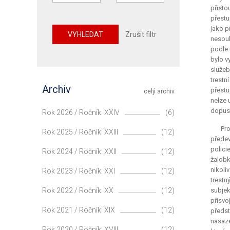
přisto
přestu
jako p
VYHLEDAT
Zrušit filtr
nesouh
podle 
bylo v
služeb
trestn
Archiv
přestu
celý archiv
nelze 
dopust
Rok 2026 / Ročník: XXIV
(6)
Pro
Rok 2025 / Ročník: XXIII
(12)
předev
polici
Rok 2024 / Ročník: XXII
(12)
žalobk
nikoli
Rok 2023 / Ročník: XXI
(12)
trestn
Rok 2022 / Ročník: XX
(12)
subjek
přisvo
Rok 2021 / Ročník: XIX
(12)
předst
nasaze
Rok 2020 / Ročník: XVIII
(12)