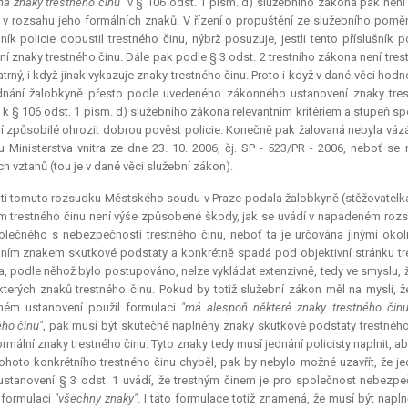
má znaky trestného činu"
v § 106 odst. 1 písm. d) služebního zákona pak není 
n v rozsahu jeho formálních znaků. V řízení o propuštění ze služebního pomě
šník policie dopustil trestného činu, nýbrž posuzuje, jestli tento příslušní
ní znaky trestného činu. Dále pak podle § 3 odst. 2 trestního zákona není tr
atrný, i když jinak vykazuje znaky trestného činu. Proto i když v dané věci hod
dnání žalobkyně přesto podle uvedeného zákonného ustanovení znaky tre
 k § 106 odst. 1 písm. d) služebního zákona relevantním kritériem a stupeň sp
í způsobilé ohrozit dobrou pověst policie. Konečně pak žalovaná nebyla váz
 Ministerstva vnitra ze dne 23. 10. 2006, čj. SP - 523/PR - 2006, neboť se
ch vztahů (tou je v dané věci služební zákon).
ti tomuto rozsudku Městského soudu v Praze podala žalobkyně (stěžovatelka) 
 trestného činu není výše způsobené škody, jak se uvádí v napadeném rozs
olečného s nebezpečností trestného činu, neboť ta je určována jinými oko
ním znakem skutkové podstaty a konkrétně spadá pod objektivní stránku tre
, podle něhož bylo postupováno, nelze vykládat extenzivně, tedy ve smyslu,
kterých znaků trestného činu. Pokud by totiž služební zákon měl na mysli, 
aném ustanovení použil formulaci
"má alespoň některé znaky trestného činu
ého činu"
, pak musí být skutečně naplněny znaky skutkové podstaty trestného č
ormální znaky trestného činu. Tyto znaky tedy musí jednání policisty naplnit, a
ohoto konkrétního trestného činu chyběl, pak by nebylo možné uzavřít, že jed
stanovení § 3 odst. 1 uvádí, že trestným činem je pro společnost nebezpe
 formulaci
"všechny znaky"
. I tato formulace totiž znamená, že musí být nap