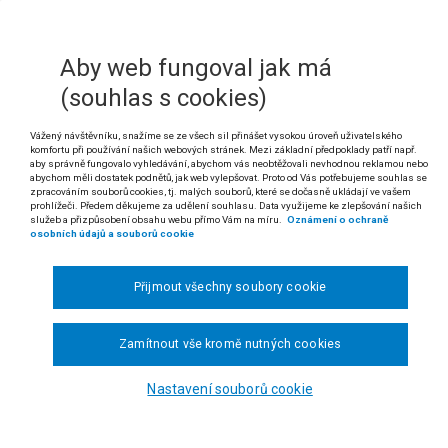
*)
 "služební zákon")
7 trestního zákona
Aby web fungoval jak má
cizením věci se příslušník Policie České republiky dopustí zavrženíhod
(souhlas s cookies)
ie České republiky. Pokud takový skutek nenaplňoval znaky skutkové p
a, nebyly splněny podmínky pro jeho propuštění ze služebního poměru p
Vážený návštěvníku, snažíme se ze všech sil přinášet vysokou úroveň uživatelského
ním poměru příslušníků Policie České republiky, ve znění zákona č. 21
komfortu při používání našich webových stránek. Mezi základní předpoklady patří např.
aby správně fungovalo vyhledávání, abychom vás neobtěžovali nevhodnou reklamou nebo
 rozsudku Nejvyššího správního soudu ze dne 29. 4. 2009, čj. 6 Ads 25/2009-87)
abychom měli dostatek podnětů, jak web vylepšovat. Proto od Vás potřebujeme souhlas se
zpracováním souborů cookies, tj. malých souborů, které se dočasně ukládají ve vašem
prohlížeči. Předem děkujeme za udělení souhlasu. Data využijeme ke zlepšování našich
dikatura:
srov. Soudní
judikatura
ve věcech správních č. 835/2001; č. 231/200
služeb a přizpůsobení obsahu webu přímo Vám na míru.
Oznámení o ochraně
osobních údajů a souborů cookie
ana K. proti Policii České republiky, ředitelství služby cizinecké a pohran
sti žalobkyně.
Přijmout všechny soubory cookie
itel Policie České republiky, oblastního ředitelství služby cizinecké a pohrani
yla žalobkyně podle § 106 odst. 1 písm. d) služebního zákona propuštěna 
republiky (podle § 108 odst. 3 téhož zákona její služební poměr skončil dnem
Zamítnout vše kromě nutných cookies
odcizila v obchodním domě INTERSPAR v České Lípě sluneční brýle.
Nastavení souborů cookie
ti tomuto rozhodnutí brojila žalobkyně odvoláním, které ředitele žalované dne 
. V odůvodnění především uvedl, že neakceptoval námitku, podle níž není m
, neboť odcizené brýle měly hodnotu nižší než 5 000 Kč, a jednání žalobkyn