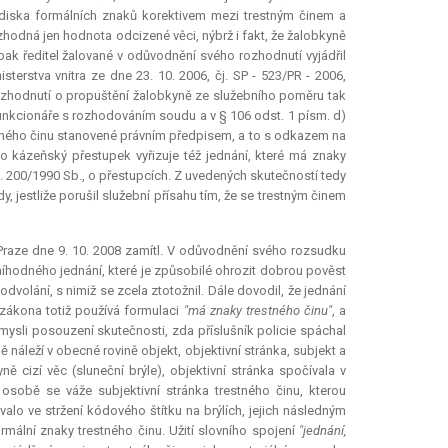
lediska formálních znaků korektivem mezi trestným činem a
odná jen hodnota odcizené věci, nýbrž i fakt, že žalobkyně
ak ředitel žalované v odůvodnění svého rozhodnutí vyjádřil
erstva vnitra ze dne 23. 10. 2006, čj. SP - 523/PR - 2006,
ozhodnutí o propuštění žalobkyně ze služebního poměru tak
nkcionáře s rozhodováním soudu a v § 106 odst. 1 písm. d)
stného činu stanovené právním předpisem, a to s odkazem na
o kázeňský přestupek vyřizuje též jednání, které má znaky
. 200/1990 Sb., o přestupcích. Z uvedených skutečností tedy
, jestliže porušil služební přísahu tím, že se trestným činem
 Praze dne 9. 10. 2008 zamítl. V odůvodnění svého rozsudku
eníhodného jednání, které je způsobilé ohrozit dobrou pověst
volání, s nimiž se zcela ztotožnil. Dále dovodil, že jednání
 zákona totiž používá formulaci
"má znaky trestného činu"
, a
ysli posouzení skutečnosti, zda příslušník policie spáchal
ě náleží v obecné rovině objekt, objektivní stránka, subjekt a
ě cizí věc (sluneční brýle), objektivní stránka spočívala v
 osobě se váže subjektivní stránka trestného činu, kterou
valo ve stržení kódového štítku na brýlích, jejich následným
mální znaky trestného činu. Užití slovního spojení
"jednání,