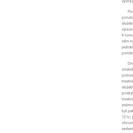
vycház
Pod
poruši
služeb
výrazn
K tomu
něm na
jednán
poměru
Dne
změně 
polici
trestn
služe
poskyt
trestn
sněmov
byl pa
121c, 
ohrozi
vedení