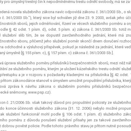
sty pro úmyslný trestný čin k nepodmíněnému trestu odnětí svobody, má se za to
dená novela služebního zákona navíc odpovídá zákonu č. 361/2003 Sb., o sl
 č. 361/2003 Sb."), který sice byl schválen již dne 23. 9. 2003, avšak jeho 
nostních sborů, jejich odměňování, řízení ve věcech služebního poměru a organ
odle § 42 odst. 1 písm. d), odst. 5 písm. a) zákona č. 361/2003 Sb. totiž m
l služební slib tím, že se dopustil zavrženíhodného jednání, které má z
nostního sboru, přičemž jeho služební poměr skončí dnem doručení rozhodn
na odchodné a výsluhový příspěvek, pokud je následně za jednání, které ved
ný úmyslně [§ 155 písm. c), § 157 písm. c) zákona č. 361/2003 Sb.].
á úprava služebního poměru příslušníků bezpečnostních sborů, mezi něž náleží
tění ze služebního poměru, kterým je uložení kázeňského trestu odnětí služeb
přestupku a je v rozporu s požadavky kladenými na příslušníka [§ 42 odst. 
přitom zákonodárce stanovil s úmyslem umožnit propuštění příslušníka, který
ová zpráva k návrhu zákona o služebním poměru příslušníků bezpečnostn
necké sněmovny, www.psp.cz).
on č. 21/2006 Sb. však takový důvod pro propuštění policisty ze služebního 
do konce účinnosti služebního zákona (31. 12. 2006) nebylo možné propustit
ak služební funkcionář mohl podle § 106 odst. 1 písm. d) služebního zákon
ního poměru z důvodu porušení služební přísahy jen za takové zavrženíhod
t dobrou pověst policie. Podle tohoto právního stavu je přitom nutné posoudit 