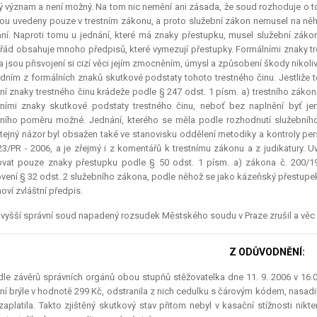
ý význam a není možný. Na tom nic nemění ani zásada, že soud rozhoduje o to
sou uvedeny pouze v trestním zákonu, a proto služební zákon nemusel na něh
ní. Naproti tomu u jednání, které má znaky přestupku, musel služební záko
 řád obsahuje mnoho předpisů, které vymezují přestupky. Formálními znaky tr
 jsou přisvojení si cizí věci jejím zmocněním, úmysl a způsobení škody nikol
edním z formálních znaků skutkové podstaty tohoto trestného činu. Jestliže t
ní znaky trestného činu krádeže podle § 247 odst. 1 písm. a) trestního zákona
ními znaky skutkové podstaty trestného činu, neboť bez naplnění byť j
ního poměru možné. Jednání, kterého se měla podle rozhodnutí služebního
Stejný názor byl obsažen také ve stanovisku oddělení metodiky a kontroly pers
23/PR - 2006, a je zřejmý i z komentářů k trestnímu zákonu a z judikatury. 
vat pouze znaky přestupku podle § 50 odst. 1 písm. a) zákona č. 200/19
vení § 32 odst. 2 služebního zákona, podle něhož se jako kázeňský přestupek 
noví zvláštní předpis.
vyšší správní soud napadený rozsudek Městského soudu v Praze zrušil a věc mu
Z ODŮVODNĚNÍ:
dle závěrů správních orgánů obou stupňů stěžovatelka dne 11. 9. 2006 v 1
ní brýle v hodnotě 299 Kč, odstranila z nich cedulku s čárovým kódem, nasadila
zaplatila. Takto zjištěný skutkový stav přitom nebyl v kasační stížnosti ni