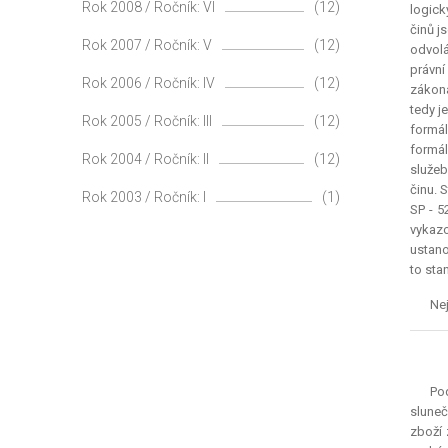
Rok 2008 / Ročník: VI
(12)
logick
činů j
Rok 2007 / Ročník: V
(12)
odvolá
právní
Rok 2006 / Ročník: IV
(12)
zákona
tedy j
Rok 2005 / Ročník: III
(12)
formál
formál
Rok 2004 / Ročník: II
(12)
služeb
činu. 
Rok 2003 / Ročník: I
(1)
SP - 5
vykazo
ustano
to sta
Nej
Po
sluneč
zboží 