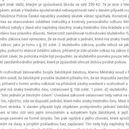
upil znak další, kterým je způsobená škoda ve výši 299 Kč. Ta je sice z h
pkem, avšak z hlediska společenské nebezpečnosti není v daném případě rozh
říslušnice Policie České republiky uvedený skutek vůbec spáchala. Konečně p
las se stanoviskem oddělení metodiky a kontroly personálního odboru Minist
něhož nebyly v dané věci naplněny všechny znaky trestného činu krádeže a r
ydáno bez právního důvodu. Nelze totiž zaměňovat rozhodování služebního fu
ního zákona není vymezeno, že se musí jednat o jednání, které má znaky tre
í zákon, jako je tomu v § 32 odst. 2 služebního zákona, podle něhož se jak
pku, pokud to stanoví zvláštní zákon, přičemž je zde učiněn odkaz na zákon č
učinit závěr, že policista může být propuštěn ze služebního poměru pouze tehdy
il zavrženíhodného jednání, které je způsobilé ohrozit dobou pověst policie.
ti rozhodnutí žalovaného brojila žalobkyně žalobou, kterou Městský soud v
ším uvedl, že žalobkyně porušila služební přísahu tím, že se dopustila zavrž
e, přičemž v tomto směru odkázal na příslušné závěry uvedené v rozhodnutí o od
yně má znaky trestného činu. Ustanovení § 106 odst. 1 písm. d) služebního
v
"toto jednání je trestným činem"
. Uvedené zákonné ustanovení tedy nemá na m
ý čin, nýbrž to, zda se dopustil jednání, které mělo znaky trestného činu. Mezi n
tivní stránka. V daném případě byla objektem protiprávního jednání žalobkyn
jení si této cizí věci jejím zmocněním a subjektem byla žalobkyně, k jejíž
avuje zavinění ve formě úmyslu. Ten pak vyplývá z jejího chování, které spočí
ním na vlasy a projitím pokladnou bez zaplacení. Tím tedy byly naplněny for