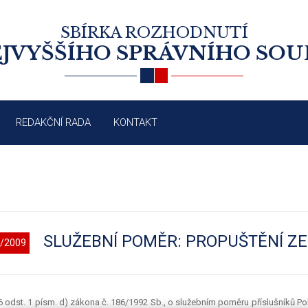
SBÍRKA ROZHODNUTÍ
JVYŠŠÍHO SPRÁVNÍHO SO
REDAKČNÍ RADA
KONTAKT
SLUŽEBNÍ POMĚR: PROPUŠTĚNÍ Z
/2009
6 odst. 1 písm. d) zákona č. 186/1992 Sb., o služebním poměru příslušníků Poli