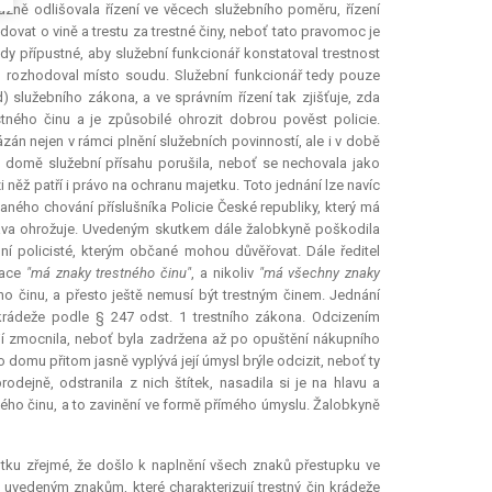
azně odlišovala řízení ve věcech služebního poměru, řízení
ovat o vině a trestu za trestné činy, neboť tato pravomoc je
dy přípustné, aby služební funkcionář konstatoval trestnost
nu rozhodoval místo soudu. Služební funkcionář tedy pouze
 služebního zákona, a ve správním řízení tak zjišťuje, zda
stného činu a je způsobilé ohrozit dobrou pověst policie.
zán nejen v rámci plnění služebních povinností, ale i v době
 domě služební přísahu porušila, neboť se nechovala jako
 něž patří i právo na ochranu majetku. Toto jednání lze navíc
ného chování příslušníka Policie České republiky, který má
ráva ohrožuje. Uvedeným skutkem dále žalobkyně poškodila
ní policisté, kterým občané mohou důvěřovat. Dále ředitel
lace
"má znaky trestného činu"
, a nikoliv
"má všechny znaky
ho činu, a přesto ještě nemusí být trestným činem. Jednání
 krádeže podle § 247 odst. 1 trestního zákona. Odcizením
e jí zmocnila, neboť byla zadržena až po opuštění nákupního
domu přitom jasně vyplývá její úmysl brýle odcizit, neboť ty
odejně, odstranila z nich štítek, nasadila si je na hlavu a
ého činu, a to zavinění ve formě přímého úmyslu. Žalobkyně
kutku zřejmé, že došlo k naplnění všech znaků přestupku ve
 uvedeným znakům, které charakterizují trestný čin krádeže