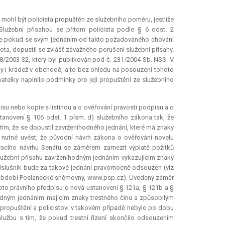
 mohl být policista propuštěn ze služebního poměru, jestliže
Služební přísahou se přitom policista podle § 6 odst. 2
že pokud se svým jednáním od takto požadovaného chování
ivota, dopustil se zvlášť závažného porušení služební přísahy.
 8/2003-32, který byl publikován pod č. 231/2004 Sb. NSS. V
hy i krádež v obchodě, a to bez ohledu na posouzení tohoto
atelky naplnilo podmínky pro její propuštění ze služebního
isu nebo kopie s listinou a o ověřování pravosti podpisu a o
anovení § 106 odst. 1 písm. d) služebního zákona tak, že
 tím, že se dopustil zavrženíhodného jednání, které má znaky
je nutné uvést, že původní návrh zákona o ověřování novelu
acího návrhu Senátu se záměrem zamezit výplatě požitků
služební přísahu zavrženíhodným jednáním vykazujícím znaky
příslušník bude za takové jednání pravomocně odsouzen (viz
ní období Poslanecké sněmovny, www.psp.cz). Uvedený záměr
to právního předpisu o nová ustanovení § 121a, § 121b a §
íhodným jednáním majícím znaky trestného činu a způsobilým
propuštění a policistovi v takovém případě nebylo po dobu
službu s tím, že pokud trestní řízení skončilo odsouzením