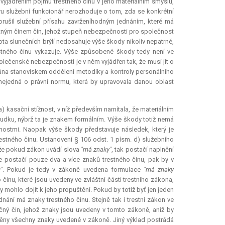
vyjádřením pojmu trestného činu v jeho materiálním smyslu,
ru služební funkcionář nerozhoduje o tom, zda se konkrétní
k porušil služební přísahu zavrženíhodným jednáním, které má
estným činem čin, jehož stupeň nebezpečnosti pro společnost
nota slunečních brýlí nedosahuje výše škody nikoliv nepatrné,
stného činu vykazuje. Výše způsobené škody tedy není ve
olečenské nebezpečnosti je v něm vyjádřen tak, že musí jít o
ána stanoviskem oddělení metodiky a kontroly personálního
 nejedná o právní normu, která by upravovala danou oblast
kasační stížnost, v níž především namítala, že materiálním
udku, nýbrž ta je znakem formálním. Výše škody totiž nemá
lnostmi. Naopak výše škody představuje následek, který je
stného činu. Ustanovení § 106 odst. 1 písm. d) služebního
 že pokud zákon uvádí slova
"má znaky"
, tak postačí naplnění
že postačí pouze dva a více znaků trestného činu, pak by v
"
. Pokud je tedy v zákoně uvedena formulace
"má znaky
inu, které jsou uvedeny ve zvláštní části trestního zákona,
by mohlo dojít k jeho propuštění. Pokud by totiž byť jen jeden
nání má znaky trestného činu. Stejně tak i trestní zákon ve
čný čin, jehož znaky jsou uvedeny v tomto zákoně, aniž by
lněny všechny znaky uvedené v zákoně. Jiný výklad postrádá