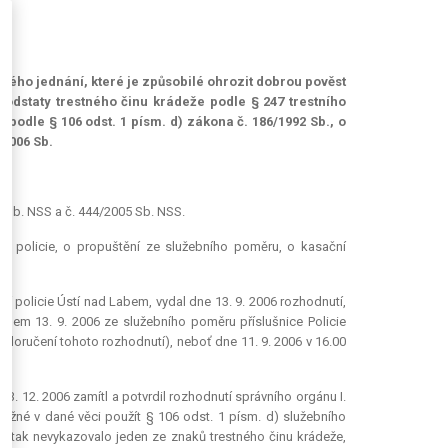
ného jednání, které je způsobilé ohrozit dobrou pověst
odstaty trestného činu krádeže podle § 247 trestního
odle § 106 odst. 1 písm. d) zákona č. 186/1992 Sb., o
/2006 Sb.
4 Sb. NSS a č. 444/2005 Sb. NSS.
iční policie, o propuštění ze služebního poměru, o kasační
ční policie Ústí nad Labem, vydal dne 13. 9. 2006 rozhodnutí,
dnem 13. 9. 2006 ze služebního poměru příslušnice Policie
 doručení tohoto rozhodnutí), neboť dne 11. 9. 2006 v 16.00
13. 12. 2006 zamítl a potvrdil rozhodnutí správního orgánu I.
ožné v dané věci použít § 106 odst. 1 písm. d) služebního
ě tak nevykazovalo jeden ze znaků trestného činu krádeže,