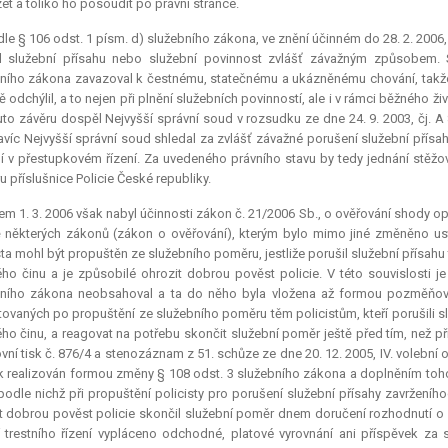
et a toliko ho posoudit po právní stránce.
le § 106 odst. 1 písm. d) služebního zákona, ve znění účinném do 28. 2. 2006,
l služební přísahu nebo služební povinnost zvlášť závažným způsobem. 
ního zákona zavazoval k čestnému, statečnému a ukázněnému chování, tak
ě odchýlil, a to nejen při plnění služebních povinností, ale i v rámci běžného ž
to závěru dospěl Nejvyšší správní soud v rozsudku ze dne 24. 9. 2003, čj. A
víc Nejvyšší správní soud shledal za zvlášť závažné porušení služební přísa
í v přestupkovém řízení. Za uvedeného právního stavu by tedy jednání stěžov
 příslušnice Policie České republiky.
m 1. 3. 2006 však nabyl účinnosti zákon č. 21/2006 Sb., o ověřování shody op
některých zákonů (zákon o ověřování), kterým bylo mimo jiné změněno ust
sta mohl být propuštěn ze služebního poměru, jestliže porušil služební přísahu
ého činu a je způsobilé ohrozit dobrou pověst policie. V této souvislosti 
bního zákona neobsahoval a ta do něho byla vložena až formou pozměňov
ovaných po propuštění ze služebního poměru těm policistům, kteří porušili 
ého činu, a reagovat na potřebu skončit služební poměr ještě před tím, než 
ní tisk č. 876/4 a stenozáznam z 51. schůze ze dne 20. 12. 2005, IV. voleb
k realizován formou změny § 108 odst. 3 služebního zákona a doplněním toho
podle nichž při propuštění policisty pro porušení služební přísahy zavržen
t dobrou pověst policie skončil služební poměr dnem doručení rozhodnutí o 
 trestního řízení vypláceno odchodné, platové vyrovnání ani příspěvek za 