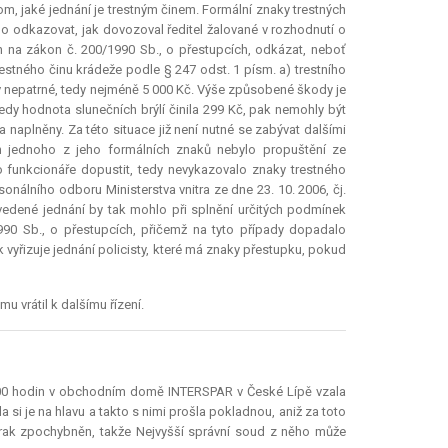
m, jaké jednání je trestným činem. Formální znaky trestných
o odkazovat, jak dovozoval ředitel žalované v rozhodnutí o
n na zákon č. 200/1990 Sb., o přestupcích, odkázat, neboť
estného činu krádeže podle § 247 odst. 1 písm. a) trestního
iv nepatrné, tedy nejméně 5 000 Kč. Výše způsobené škody je
edy hodnota slunečních brýlí činila 299 Kč, pak nemohly být
 naplněny. Za této situace již není nutné se zabývat dalšími
en jednoho z jeho formálních znaků nebylo propuštění ze
 funkcionáře dopustit, tedy nevykazovalo znaky trestného
onálního odboru Ministerstva vnitra ze dne 23. 10. 2006, čj.
Uvedené jednání by tak mohlo při splnění určitých podmínek
90 Sb., o přestupcích, přičemž na tyto případy dopadalo
vyřizuje jednání policisty, které má znaky přestupku, pokud
 vrátil k dalšímu řízení.
6.00 hodin v obchodním domě INTERSPAR v České Lípě vzala
 si je na hlavu a takto s nimi prošla pokladnou, aniž za toto
kterak zpochybněn, takže Nejvyšší správní soud z něho může