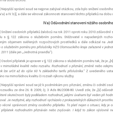
il na dobu určitou.
] Nejvyšší správní soud se nejprve zabýval otázkou, zda bylo snížení osobníh
V.a) a IV. b)], a dále se věnoval zákonnosti stanovení těchto příplatků na dobu ur
IV.a) Odůvodnění stanovení nižšího osobního
] Snížení osobních příplatků žalobců na rok 2011 oproti roku 2010 zdůvodnil s
du s § 122 zákona o služebním poměru. Stěžovatel v napadených rozhodn
ným objemem svěřených rozpočtových prostředků a dále odkázal na
Jedn
 o služebním poměru pro příslušníky HZS Olomouckého kraje zařazené v jednotká
1. 2011
(dále jen „Jednotná pravidla“).
] Osobní příplatek je upraven v § 122 zákona o služebním poměru tak, že je „[n
 v mimořádné kvalitě nebo rozsahu. Rozhodnutí o přiznání, změně nebo odejm
tek lze určit až do výše 60 % základního tarifu příslušníka
.“ Z uvedeného usta
no na mimořádnou kvalitu či rozsah výkonu služby.
] Nejvyšší správní soud se již k podmínkám pro přiznání, změnu či odnětí oso
ozsudku ze dne 26. 8. 2009, čj. 3 Ads 86/2008-80. Uvedl zde, že „[v]
odůvodn
 které skutečnosti byly podkladem rozhodnutí, jakými úvahami byl veden při hodn
oval. Je nezbytné, aby rozhodnutí vycházelo z prokazatelných důkazních prostředk
o věcné správnosti změny osobního příplatku. To platí nejen o situaci, kdy je o
 příplatek rozhodnutím přiznáván nebo zvyšován. I když to zákon výslovně ne