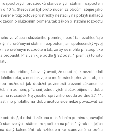
em rozpočtových prostředků stanovených státním rozpočtem
en o 10 %. Stěžovatel byl proto nucen žalobcům, stejně jako
y svěřené rozpočtové prostředky nestačily na pokrytí nákladů
 jak zákon o služebním poměru, tak zákon o státním rozpočtu
deného ve věcech služebního poměru, neboť ta nezohledňuje
enými a svěřenými státním rozpočtem, ani společenský vývoj
ní se svěřeným rozpočtem tak, že by se mohlo přistoupit ke
 propustit. Příslušník je podle § 32 odst. 1 písm. a) tohoto
latu.
 na dobu určitou, žalovaný uvádí, že soud nijak nezohlednil
ářního roku, a není tak v jeho možnostech předvídat objem
inou možností, jak dodržet povinnosti uložené zákonem o
ebním poměru, přiznání jednotlivých složek příjmu na dobu
l na rozsudek Nejvyššího správního soudu ze dne 27. 11.
láštního příplatku na dobu určitou sice nelze považovat za
 kontextu § 4 odst. 1 zákona o služebním poměru upravující
ů stanovených státním rozpočtem na příslušný rok na jejich
ů na daný kalendářní rok vzhledem ke stanovenému počtu