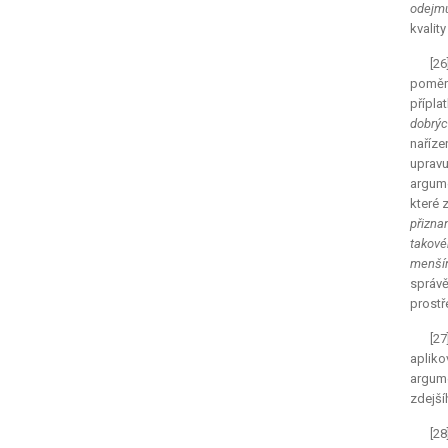
odejmu
kvalit
[2
poměru
přípla
dobrýc
naříze
upravu
argume
které 
přizna
takové
menším
správě
prostř
[27
aplik
argume
zdejší
[28