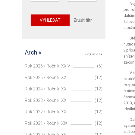
Ne
pro ro
dalším
VYHLEDAT
Zrušit filtr
žalova
a práv
Stě
nutnos
v příp
Archiv
celý archiv
snížen
zákona
Rok 2026 / Ročník: XXIV
(6)
V s
Rok 2025 / Ročník: XXIII
(12)
skuteč
rozpoč
Rok 2024 / Ročník: XXII
(12)
státní
časově
Rok 2023 / Ročník: XXI
(12)
2013, 
ideáln
Rok 2022 / Ročník: XX
(12)
Dal
Rok 2021 / Ročník: XIX
(12)
system
služe
Rok 2020 / Ročník: XVIII
(12)