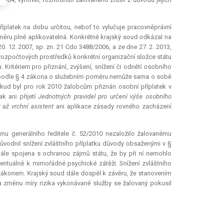
íplatek na dobu určitou, neboť to vylučuje pracovněprávní
oměru plně aplikovatelná. Konkrétně krajský soud odkázal na
. 12. 2007, sp. zn. 21 Cdo 3488/2006, a ze dne 27. 2. 2013,
 rozpočtových prostředků konkrétní organizační složce státu
Kritériem pro přiznání, zvýšení, snížení či odnětí osobního
ce podle § 4 zákona o služebním poměru nemůže sama o sobě
pokud byl pro rok 2010 žalobcům přiznán osobní příplatek v
k ani přijetí
Jednotných pravidel pro určení výše osobního
t až vrchní asistent
ani aplikace zásady rovného zacházení
ynu generálního ředitele č. 52/2010 nezaložilo žalovanému
ůvodnil snížení zvláštního příplatku důvody obsaženými v §
dále spojena s ochranou zájmů státu, že by při ní nemohlo
entuálně k mimořádné psychické zátěži. Snížení zvláštního
e zákonem. Krajský soud dále dospěl k závěru, že stanovením
na změnu míry rizika vykonávané služby se žalovaný pokusil