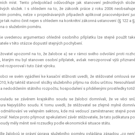
ních míst. Tento předpoklad odůvodňuje jak stanovení jednotlivých slože
livých složek. I s ohledem na to, že zákoník práce z roku 2006 neobsahu
ním poměru, nelze v projednávaných případech aplikovat pracovněprávní jud
 je tak nutno činit nejen s ohledem na konkrétní zákonná ustanovení (§ 122 a §
na o služebním poměru.
e uvedenou argumentaci ohledně osobního příplatku lze stejně použít také
atele v této otázce dopustil stejných pochybení.
žovatel upozornil na to, že žalobce a) se v rámci svého odvolání proti rozh
, kterým mu byl stanoven osobní příplatek, avšak nerozporoval výši přiznanéh
ně rozporoval i tuto část výroku.
obci ve svém vyjádření ke kasační stížnosti uvedli, že stěžovatel omlouv
010, kdy taktéž stanovil složky služebního příjmu na dobu určitou. Nesouhlasil
 a nedodržením státního rozpočtu; hospodaření s přidělenými prostředky totiž
souladu se závěrem krajského soudu se žalobci domnívali, že ve věci sníž
tura
Nejvyššího soudu. K tomu uvedli, že stěžovatel se zřejmě mylně domnív
v odměňování ve veřejném sektoru, kde má vedoucí zaměstnanec stejné povinn
onář. Nelze proto přijmout spekulativní závěr stěžovatele, že tato
judikatura
pok
soudy měly měnit své rozsudky podle ekonomické situace státu.
dle žalobců je právní úprava služebního poměru ovládána zásadou „
co není