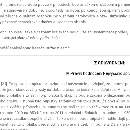
it na omezenou dobu pouze v případech, kde to zákon o služebním poměr
, je stanoven na dobu neurčitou, tedy na dobu, po kterou jsou splněny podm
ní zákona o státním rozpočtu bylo snížení nárokových složek služebního pří
y přiznané nenárokové odměny v uvedeném období.
obci souhlasili také s názorem krajského soudu, že ani systemizace podle
t existující platové nároky příslušníka.
vyšší správní soud kasační stížnost zamítl.
Z ODŮVODNĚNÍ:
IV. Právní hodnocení Nejvyššího sp
.) [21] Ze správního spisu i z rozhodnutí stěžovatele je zřejmé, že správní p
, že jsou stanovovány vždy na dobu určitou na jeden kalendářní rok. V ny
ho příplatku a zvláštního příplatku II. skupiny podle zákona o služebním 
ího orgánu I. stupně tyto příplatky sníženy oproti roku 2010. Žalobci a) byl 
011 a zvláštní příplatek II. skupiny mu byl snížen z 2 150 Kč v roce 2010 na 1 
 v roce 2010 na 850 Kč v roce 2011 a zvláštní příplatek II. skupiny z 1 9
ném rozsudku dospěl k závěru, že ke snížení obou příplatků mohlo dojít 
dnětí těchto příplatků uvedených v zákoně o služebním poměru. Dále krajský