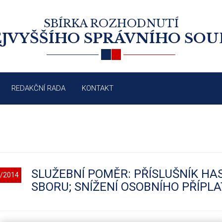
SBÍRKA ROZHODNUTÍ
JVYŠŠÍHO SPRÁVNÍHO SO
REDAKČNÍ RADA
KONTAKT
SLUŽEBNÍ POMĚR: PŘÍSLUŠNÍK H
/2014
SBORU; SNÍŽENÍ OSOBNÍHO PŘÍPL