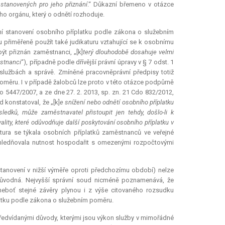
 stanovených pro jeho přiznání
.“ Důkazní břemeno v otázce
ho orgánu, který o odnětí rozhoduje.
ní stanovení osobního příplatku podle zákona o služebním
u přiměřeně použít také judikaturu vztahující se k osobnímu
ýt přiznán zaměstnanci, „[k]
terý dlouhodobě dosahuje velmi
ěstnanci
“), případně podle dřívější právní úpravy v § 7 odst. 1
službách a správě. Zmíněné pracovněprávní předpisy totiž
měru. I v případě žalobců lze proto v této otázce podpůrně
 5447/2007, a ze dne 27. 2. 2013, sp. zn. 21 Cdo 832/2012,
 konstatoval, že „[k]
e snížení nebo odnětí osobního příplatku
edků, může zaměstnavatel přistoupit jen tehdy, došlo-li k
ity, které odůvodňuje další poskytování osobního příplatku v
tura
se týkala osobních příplatků zaměstnanců ve veřejné
zohledňovala nutnost hospodařit s omezenými rozpočtovými
 stanovení v nižší výměře oproti předchozímu období) nelze
důvodná. Nejvyšší správní soud nicméně poznamenává, že
neboť stejné závěry plynou i z výše citovaného rozsudku
latku podle zákona o služebním poměru.
ředvídanými důvody, kterými jsou výkon služby v mimořádné