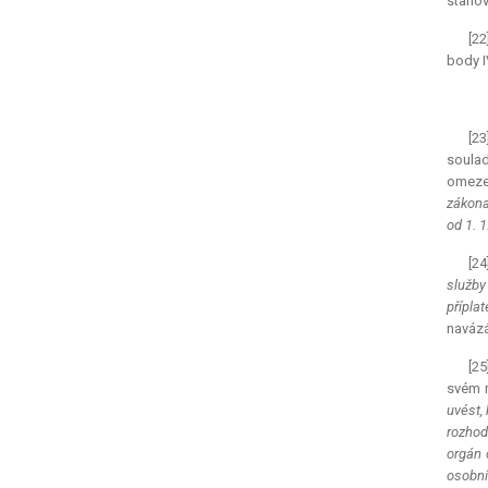
stanov
[22
body I
[23
soula
omeze
zákona
od 1. 
[24
služby
přípla
navázá
[25
svém r
uvést,
rozhod
orgán 
osobní