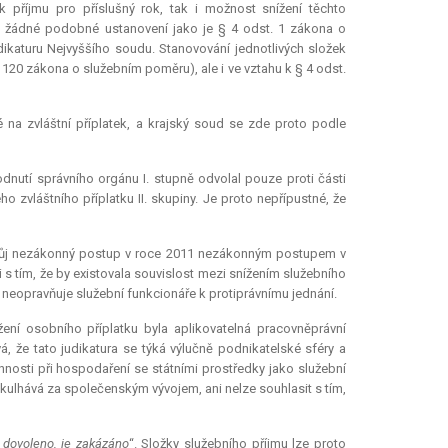
k příjmu pro příslušný rok, tak i možnost snížení těchto
je žádné podobné ustanovení jako je § 4 odst. 1 zákona o
ikaturu Nejvyššího soudu. Stanovování jednotlivých složek
 120 zákona o služebním poměru), ale i ve vztahu k § 4 odst.
 na zvláštní příplatek, a krajský soud se zde proto podle
odnutí správního orgánu I. stupně odvolal pouze proti části
o zvláštního příplatku II. skupiny. Je proto nepřípustné, že
á svůj nezákonný postup v roce 2011 nezákonným postupem v
i s tím, že by existovala souvislost mezi snížením služebního
 neopravňuje služební funkcionáře k protiprávnímu jednání.
ení osobního příplatku byla aplikovatelná pracovněprávní
á, že tato
judikatura
se týká výlučně podnikatelské sféry a
osti při hospodaření se státními prostředky jako služební
ulhává za společenským vývojem, ani nelze souhlasit s tím,
 dovoleno, je zakázáno
“. Složky služebního příjmu lze proto