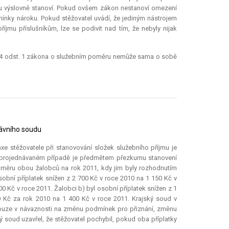
u výslovně stanoví. Pokud ovšem zákon nestanoví omezení
ínky nároku. Pokud stěžovatel uvádí, že jediným nástrojem
jmu příslušníkům, lze se podivit nad tím, že nebyly nijak
 § 4 odst. 1 zákona o služebním poměru nemůže sama o sobě
rávního soudu
raxe stěžovatele při stanovování složek služebního příjmu je
ní projednávaném případě je předmětem přezkumu stanovení
poměru obou žalobců na rok 2011, kdy jim byly rozhodnutím
osobní příplatek snížen z 2 700 Kč v roce 2010 na 1 150 Kč v
600 Kč v roce 2011. Žalobci b) byl osobní příplatek snížen z 1
50 Kč za rok 2010 na 1 400 Kč v roce 2011. Krajský soud v
pouze v návaznosti na změnu podmínek pro přiznání, změnu
 soud uzavřel, že stěžovatel pochybil, pokud oba příplatky