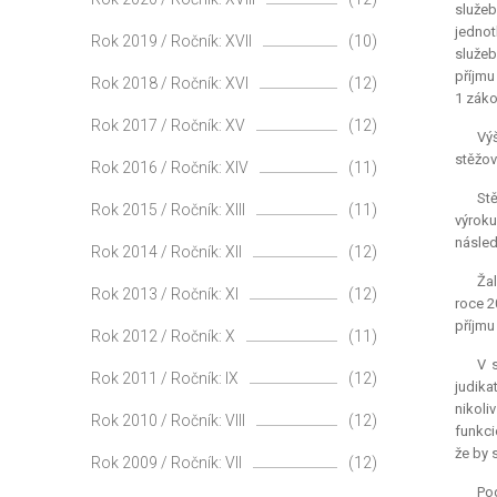
služeb
jednot
Rok 2019 / Ročník: XVII
(10)
služeb
příjmu
Rok 2018 / Ročník: XVI
(12)
1 záko
Rok 2017 / Ročník: XV
(12)
Výš
stěžov
Rok 2016 / Ročník: XIV
(11)
Stě
Rok 2015 / Ročník: XIII
(11)
výroku
násled
Rok 2014 / Ročník: XII
(12)
Žal
Rok 2013 / Ročník: XI
(12)
roce 2
příjmu
Rok 2012 / Ročník: X
(11)
V 
Rok 2011 / Ročník: IX
(12)
judika
nikoli
Rok 2010 / Ročník: VIII
(12)
funkci
že by 
Rok 2009 / Ročník: VII
(12)
Po