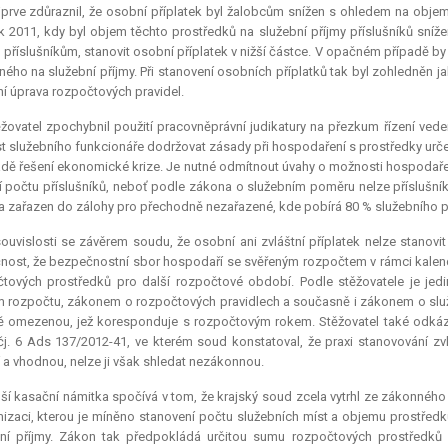
jprve zdůraznil, že osobní příplatek byl žalobcům snížen s ohledem na obj
k 2011, kdy byl objem těchto prostředků na služební příjmy příslušníků sníž
 příslušníkům, stanovit osobní příplatek v nižší částce. V opačném případě b
ného na služební příjmy. Při stanovení osobních příplatků tak byl zohledněn
ní úprava rozpočtových pravidel.
žovatel zpochybnil použití pracovněprávní judikatury na přezkum řízení ve
t služebního funkcionáře dodržovat zásady při hospodaření s prostředky urč
adě řešení ekonomické krize. Je nutné odmítnout úvahy o možnosti hospodaře
í počtu příslušníků, neboť podle zákona o služebním poměru nelze příslušníka
 zařazen do zálohy pro přechodně nezařazené, kde pobírá 80 % služebního p
ouvislosti se závěrem soudu, že osobní ani zvláštní příplatek nelze stanovit
nost, že bezpečnostní sbor hospodaří se svěřeným rozpočtem v rámci kalend
tových prostředků pro další rozpočtové období. Podle stěžovatele je jed
m rozpočtu, zákonem o rozpočtových pravidlech a současně i zákonem o služ
 omezenou, jež koresponduje s rozpočtovým rokem. Stěžovatel také odkáza
čj. 6 Ads 137/2012-41, ve kterém soud konstatoval, že praxi stanovování zv
í a vhodnou, nelze ji však shledat nezákonnou.
ší kasační námitka spočívá v tom, že krajský soud zcela vytrhl ze zákonného
izaci, kterou je míněno stanovení počtu služebních míst a objemu prostředk
bní příjmy. Zákon tak předpokládá určitou sumu rozpočtových prostředk