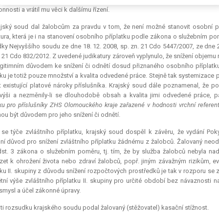
nnosti a vrátil mu věci k dalšímu řízení.
jský soud dal žalobcům za pravdu v tom, že není možné stanovit osobní př
tura
, která je i na stanovení osobního příplatku podle zákona o služebním p
ky Nejvyššího soudu ze dne 18. 12. 2008, sp. zn. 21 Cdo 5447/2007, ze dne 20
. 21 Cdo 832/2012. Z uvedené judikatury zároveň vyplynulo, že snížení objemu
egitimním důvodem ke snížení či odnětí dosud přiznaného osobního příplatku. 
tku je totiž pouze množství a kvalita odvedené práce. Stejně tak systemiza
it existující platové nároky příslušníka. Krajský soud dále poznamenal, že 
 výši a nezměnily-li se dlouhodobě obsah a kvalita jimi odvedené práce, pa
tku pro příslušníky ZHS Olomouckého kraje zařazené v hodnosti vrchní referen
u být důvodem pro jeho snížení či odnětí.
se týče zvláštního příplatku, krajský soud dospěl k závěru, že vydání Pok
mní důvod pro snížení zvláštního příplatku žádnému z žalobců. Žalovaný neod
st. 3 zákona o služebním poměru, tj. tím, že by služba žalobců nebyla na
et k ohrožení života nebo zdraví žalobců, popř. jiným závažným rizikům, ev
tku II. skupiny z důvodu snížení rozpočtových prostředků je tak v rozporu s
tní výše zvláštního příplatku II. skupiny pro určité období bez návaznosti 
 smysl a účel zákonné úpravy.
ti rozsudku krajského soudu podal žalovaný (stěžovatel) kasační stížnost.