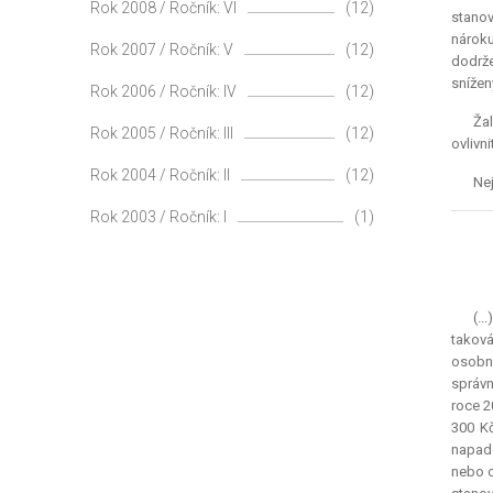
Rok 2008 / Ročník: VI
(12)
stanov
nároku
Rok 2007 / Ročník: V
(12)
dodrže
snížen
Rok 2006 / Ročník: IV
(12)
Žal
Rok 2005 / Ročník: III
(12)
ovlivni
Rok 2004 / Ročník: II
(12)
Nej
Rok 2003 / Ročník: I
(1)
(..
taková
osobní
správn
roce 2
300 Kč
napade
nebo o