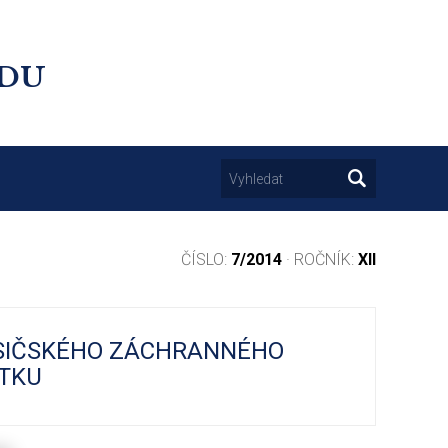
UDU
ČÍSLO:
7/2014
· ROČNÍK:
XII
ASIČSKÉHO ZÁCHRANNÉHO
ATKU