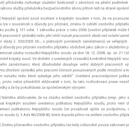
tí) příslušníka rozhoduje služební funkcionář v závislosti na plnění podmínek
y výkonu služby příslušníka bezpečnostního sboru přitom leží na straně správní
6] Nejvyšší správní soud souhlasí s krajským soudem v tom, že na posouze
 lze v souvislosti s důvody pro přiznání, změnu či odnětí osobního příplatk
tku podle § 131 odst. 1 zákoníku práce z roku 2006 (osobní příplatek může b
h pracovních výsledků nebo plní větší rozsah pracovních úkolů než ostatní zam
ní vlády č. 330/2003 Sb., o platových poměrech zaměstnanců ve veřejných 
jí důvody pro přiznání osobního příplatku obdobně jako zákon o služebním po
ntovat závěry rozsudků Nejvyššího soudu ze dne 18. 12. 2008, sp. zn. 21 Cdo
zmínil krajský soud. Ve druhém z uvedených rozsudků konkrétně Nejvyšší soud
ného zaměstnanci, který dlouhodobě dosahuje velmi dobrých pracovních výsl
mu zhoršení výsledků jeho pracovní činnosti posuzovaných podle množství a kval
 rozsahu nebo které vyžaduje jeho odnětí
“. Uvedená pracovněprávní
judika
, proto nelze přisvědčit stěžovateli v tom, že tato rozhodovací praxe ne
edky a že by pokulhávala za společenským vývojem.
] Námitka stěžovatele, že na otázku snížení osobního příplatku (resp. jeho
ovat krajským soudem uvedenou judikaturu Nejvyššího soudu, proto není 
ntaci judikaturou Nejvyššího soudu lze považovat spíše za podpůrnou, 
ho soudu čj. 3 Ads 86/2008-80, která dopadá přímo na snížení osobního příp
] Změnu přiznaného osobního příplatku lze tedy odůvodnit pouze zákonem p