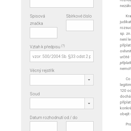
nezáko
Spisová
Sbírkové číslo
Kra
judika
značka
rozsud
sp. zn
není l
přípla
(?)
Vztah k předpisu
ovlivn
určité
přípla
nemoho
Věcný rejstřík
Co 
legiti
120 od
Soud
docház
přípla
konkré
obejít
Datum rozhodnutí od / do
Pro