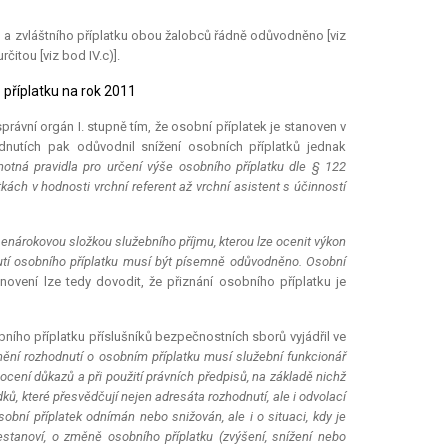
o a zvláštního příplatku obou žalobců řádně odůvodněno [viz
čitou [viz bod IV.c)].
 příplatku na rok 2011
právní orgán I. stupně tím, že osobní příplatek je stanoven v
utích pak odůvodnil snížení osobních příplatků jednak
otná pravidla pro určení výše osobního příplatku dle § 122
ch v hodnosti vrchní referent až vrchní asistent s účinností
]
enárokovou složkou služebního příjmu, kterou lze ocenit výkon
utí osobního příplatku musí být písemně odůvodněno. Osobní
novení lze tedy dovodit, že přiznání osobního příplatku je
bního příplatku příslušníků bezpečnostních sborů vyjádřil ve
ění rozhodnutí o osobním příplatku musí služební funkcionář
ocení důkazů a při použití právních předpisů, na základě nichž
ů, které přesvědčují nejen adresáta rozhodnutí, ale i odvolací
sobní příplatek odnímán nebo snižován, ale i o situaci, kdy je
stanoví, o změně osobního příplatku (zvýšení, snížení nebo