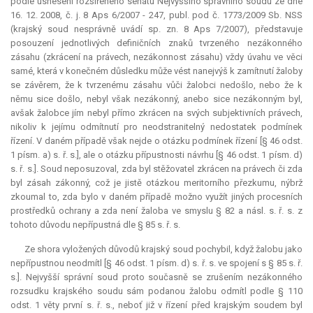
podle usnesení rozšířeného senátu Nejvyššího správního soudu ze dne
16. 12. 2008, č. j. 8 Aps 6/2007 - 247, publ. pod č. 1773/2009 Sb. NSS
(krajský soud nesprávně uvádí sp. zn. 8 Aps 7/2007), představuje
posouzení jednotlivých definičních znaků tvrzeného nezákonného
zásahu (zkrácení na právech, nezákonnost zásahu) vždy úvahu ve věci
samé, která v konečném důsledku může vést nanejvýš k zamítnutí žaloby
se závěrem, že k tvrzenému zásahu vůči žalobci nedošlo, nebo že k
němu sice došlo, nebyl však nezákonný, anebo sice nezákonným byl,
avšak žalobce jím nebyl přímo zkrácen na svých subjektivních právech,
nikoliv k jejímu odmítnutí pro neodstranitelný nedostatek podmínek
řízení. V daném případě však nejde o otázku podmínek řízení [§ 46 odst.
1 písm. a) s. ř. s.], ale o otázku přípustnosti návrhu [§ 46 odst. 1 písm. d)
s. ř. s.]. Soud neposuzoval, zda byl stěžovatel zkrácen na právech či zda
byl zásah zákonný, což je jistě otázkou meritorního přezkumu, nýbrž
zkoumal to, zda bylo v daném případě možno využít jiných procesních
prostředků ochrany a zda není žaloba ve smyslu § 82 a násl. s. ř. s. z
tohoto důvodu nepřípustná dle § 85 s. ř. s.
Ze shora vyložených důvodů krajský soud pochybil, když žalobu jako
nepřípustnou neodmítl [§ 46 odst. 1 písm. d) s. ř. s. ve spojení s § 85 s. ř.
s.]. Nejvyšší správní soud proto současně se zrušením nezákonného
rozsudku krajského soudu sám podanou žalobu odmítl podle § 110
odst. 1 věty první s. ř. s., neboť již v řízení před krajským soudem byl