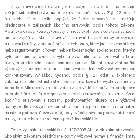
Z výše uvedeného ovšem ještě neplyne, že bez dalšího existuje
veřejné subjektivní právo na poskytnutí konkrétní stravy. Z § 122 odst. 4
školského zákona toliko vyplývá, že školní stravování se zajišťuje
přednostně v zařízeních školního stravování podle tohoto zákona.
Právnické osoby, které vykonávají činnost škol nebo školských zařízení,
mohou zajišťovat školní stravování smluvně i u jiné osoby poskytující
stravovací služby; v případě právnických osob, které jsou zřízeny státem
nebo registrovanými církvemi nebo náboženskými společnostmi, kterým
bylo přiznáno oprávnění k výkonu zvláštního práva zřizovat církevní
školy, s předchozím souhlasem ministerstva. Školní stravování se řídí
výživovými normami. V tomto ustanovení uvedené výživové normy jsou
konkretizovány vyhláškou vydanou podle § 121 odst. 2 školského
zákona, dle něhož Ministerstvo školství, mládeže a tělovýchovy stanoví v
dohodě s Ministerstvem zdravotnictví prováděcím právním předpisem
podrobnější podmínky organizace školního stravování, provozu zařízení
školního stravování a rozsahu poskytovaných služeb, dále výživové
normy podle věkových skupin strávníků a rozpětí finančních normativů
na nákup potravin. Stěžovateli b) tedy svědčí právo na poskytnutí takové
stravy, která je blíže rozvedena v prováděcí vyhlášce.
Touto vyhláškou je vyhláška č. 107/2005 Sb., o školním stravování.
Školským zákonem předvídané pojmy výživové normy a finanční limity