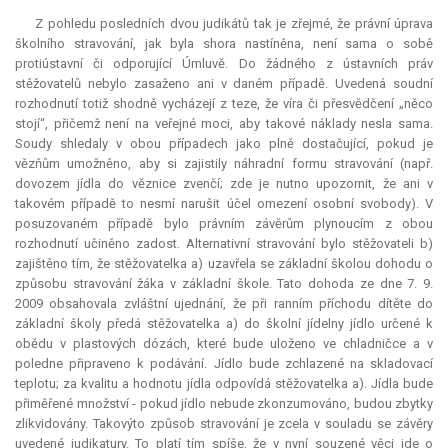
Z pohledu posledních dvou judikátů tak je zřejmé, že právní úprava
školního stravování, jak byla shora nastíněna, není sama o sobě
protiústavní či odporující Úmluvě. Do žádného z ústavních práv
stěžovatelů nebylo zasaženo ani v daném případě. Uvedená soudní
rozhodnutí totiž shodně vycházejí z teze, že víra či přesvědčení „něco
stojí“, přičemž není na veřejné moci, aby takové náklady nesla sama.
Soudy shledaly v obou případech jako plně dostačující, pokud je
vězňům umožněno, aby si zajistily náhradní formu stravování (např.
dovozem jídla do věznice zvenčí; zde je nutno upozornit, že ani v
takovém případě to nesmí narušit účel omezení osobní svobody). V
posuzovaném případě bylo právním závěrům plynoucím z obou
rozhodnutí učiněno zadost. Alternativní stravování bylo stěžovateli b)
zajištěno tím, že stěžovatelka a) uzavřela se základní školou dohodu o
způsobu stravování žáka v základní škole. Tato dohoda ze dne 7. 9.
2009 obsahovala zvláštní ujednání, že při ranním příchodu dítěte do
základní školy předá stěžovatelka a) do školní jídelny jídlo určené k
obědu v plastových dózách, které bude uloženo ve chladničce a v
poledne připraveno k podávání. Jídlo bude zchlazené na skladovací
teplotu; za kvalitu a hodnotu jídla odpovídá stěžovatelka a). Jídla bude
přiměřené množství - pokud jídlo nebude zkonzumováno, budou zbytky
zlikvidovány. Takovýto způsob stravování je zcela v souladu se závěry
uvedené judikatury. To platí tím spíše, že v nyní souzené věci jde o