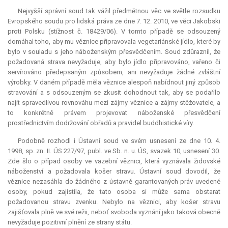
Nejvyšší správní soud tak vážil předmětnou věc ve světle rozsudku
Evropského soudu pro lidská práva ze dne 7. 12. 2010, ve věci Jakobski
proti Polsku (stížnost č. 18429/06). V tomto případě se odsouzený
domáhal toho, aby mu věznice připravovala vegetariánské jídlo, které by
bylo v souladu s jeho náboženským přesvědčením. Soud zdůraznil, že
požadovaná strava nevyžaduje, aby bylo jídlo připravováno, vařeno či
servírováno předepsaným způsobem, ani nevyžaduje žádné zvláštní
výrobky. V daném případě měla věznice alespoň nabídnout jiný způsob
stravování a s odsouzeným se zkusit dohodnout tak, aby se podařilo
najít spravedlivou rovnováhu mezi zájmy věznice a zájmy stěžovatele, a
to konkrétně právem projevovat náboženské přesvědčení
prostřednictvím dodržování obřadů a pravidel buddhistické víry.
Podobně rozhodl i Ústavní soud ve svém usnesení ze dne 10. 4.
1998, sp. zn. II. ÚS 227/97, publ. ve Sb. n. u. ÚS, svazek 10, usnesení 30.
Zde šlo o případ osoby ve vazební věznici, která vyznávala židovské
náboženství a požadovala košer stravu. Ústavní soud dovodil, že
věznice nezasáhla do žádného z ústavně garantovaných práv uvedené
osoby, pokud zajistila, že tato osoba si může sama obstarat
požadovanou stravu zvenku. Nebylo na věznici, aby košer stravu
zajišťovala plně ve své režii, neboť svoboda vyznání jako taková obecně
nevyžaduje pozitivní plnění ze strany státu.