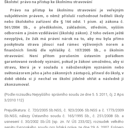
Školství: právo na přístup ke školnímu stravování
Právo na přístup ke školnímu stravování je veřejným
subjektivním právem, o němž přísluší rozhodnout řediteli školy
nebo školského zařízení dle § 164 odst. 1 písm. a) zákona č.
561/2004 Sb., o předškolním, základním, středním, vyšším
odborném a jiném vzdělávání (školský zákon). Z toho ovšem ještě
nevyplývá, že žák má právní nárok na to, aby mu byla přímo
poskytnuta strava jdoucí nad rámec výživových norem a
finančních limitů dle vyhlášky č. 107/2005 Sb., o školním
stravování. Není přitom porušením ústavním pořádkem
garantované svobody vyznání, pokud je žákovi umožněno, aby si
stravu, která je v souladu s náboženským vyznáním nebo
světonázorem jeho a jeho zákonných zástupců, přinesl do školy, v
době oběda si ji nechal ve školní jídelně ohřát a následně ji
zkonzumoval.
(Podle rozsudku Nejvyššího správního soudu ze dne 5. 5. 2011, čj. 2 Aps
3/2010 112)
Prejudikatura: č. 720/2005 Sb.NSS, č. 923/2006 Sb.NSS a č. 1773/2009
Sb.NSS; nálezy Ústavního soudu č. 165/1995 Sb., č. 251/2008 Sb. a
usnesení č. 30/2002 Sb.ÚS (sp. zn. IV. ÚS 233/02); rozsudek velkého
senátu Evropského soudu pro lidská práva ze dne 29. 6. 2007, Folgero