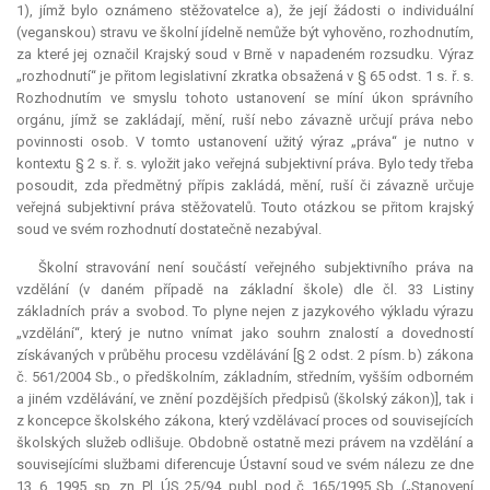
1), jímž bylo oznámeno stěžovatelce a), že její žádosti o individuální
(veganskou) stravu ve školní jídelně nemůže být vyhověno, rozhodnutím,
za které jej označil Krajský soud v Brně v napadeném rozsudku. Výraz
„rozhodnutí“ je přitom legislativní zkratka obsažená v § 65 odst. 1 s. ř. s.
Rozhodnutím ve smyslu tohoto ustanovení se míní úkon správního
orgánu, jímž se zakládají, mění, ruší nebo závazně určují práva nebo
povinnosti osob. V tomto ustanovení užitý výraz „práva“ je nutno v
kontextu § 2 s. ř. s. vyložit jako veřejná subjektivní práva. Bylo tedy třeba
posoudit, zda předmětný přípis zakládá, mění, ruší či závazně určuje
veřejná subjektivní práva stěžovatelů. Touto otázkou se přitom krajský
soud ve svém rozhodnutí dostatečně nezabýval.
Školní stravování není součástí veřejného subjektivního práva na
vzdělání (v daném případě na základní škole) dle čl. 33 Listiny
základních práv a svobod. To plyne nejen z jazykového výkladu výrazu
„vzdělání“, který je nutno vnímat jako souhrn znalostí a dovedností
získávaných v průběhu procesu vzdělávání [§ 2 odst. 2 písm. b) zákona
č. 561/2004 Sb., o předškolním, základním, středním, vyšším odborném
a jiném vzdělávání, ve znění pozdějších předpisů (školský zákon)], tak i
z koncepce školského zákona, který vzdělávací proces od souvisejících
školských služeb odlišuje. Obdobně ostatně mezi právem na vzdělání a
souvisejícími službami diferencuje Ústavní soud ve svém nálezu ze dne
13. 6. 1995, sp. zn. Pl. ÚS 25/94, publ. pod č. 165/1995 Sb. („Stanovení