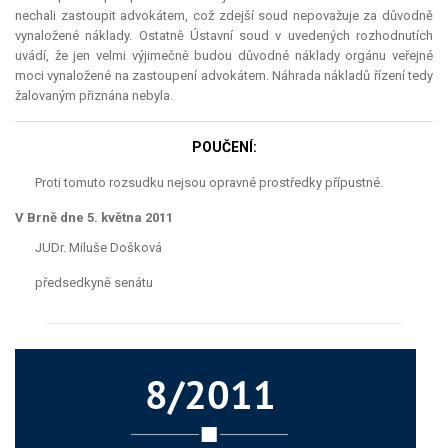
nechali zastoupit advokátem, což zdejší soud nepovažuje za důvodně
vynaložené náklady. Ostatně Ústavní soud v uvedených rozhodnutích
uvádí, že jen velmi výjimečně budou důvodné náklady orgánu veřejné
moci vynaložené na zastoupení advokátem. Náhrada nákladů řízení tedy
žalovaným přiznána nebyla.
POUČENÍ:
Proti tomuto rozsudku nejsou opravné prostředky přípustné.
V Brně dne 5. května 2011
JUDr. Miluše Došková
předsedkyně senátu