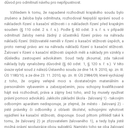
důvod pro odmítnutí návrhu pro nepřípustnost.
Vzhledem k tomu, že napadené rozhodnutí krajského soudu bylo
zrušeno a žaloba byla odmítnuta, rozhodoval Nejvyšší správní soud o
nákladech řízení o kasační stížnosti i o nákladech řízení před krajským
soudem (§ 110 odst. 2 s. ř. s.). Podle § 60 odst. 3 s. ř. s. v případě
odmítnutí žaloby nemá žádný z účastníků řízení právo na náhradu
nákladů řízení. Stěžovatelé neměli v řízení o kasační stížnosti úspěch, a
proto nemají právo ani na náhradu nákladů řízení o kasační stížnosti.
Žalovaní v řízení o kasační stížnosti úspěch měli a náklady jim vznikly v
důsledku zastoupení advokátem. Soud tedy zkoumal, zda takové
náklady byly vynaloženy důvodně (§ 60 odst. 1, § 120 s. ř. s.). V této
úvaze vyšel soud z nálezů Ústavního soudu ze dne 14. 9. 2010, sp. zn. III.
ÚS 1180/10, a ze dne 23. 11. 2010, sp. zn. III. ÚS 2984/09, které vycházejí
z toho, že orgány veřejné moci s dostatečným materiálním a
personálním vybavením a zabezpečením, jsou schopny kvalifikovaně
hájit svá rozhodnutí, práva a zájmy bez toho, aniž by musely využívat
právní pomoci advokátů. Jakkoliv základní škola - žalovaný 1) - takovým
odborným aparátem nedisponuje, je zřejmé, že město - žalovaný 2) -
jistě právníky či odborníky z oblasti školství, schopnými vyhotovit
vyjádření ke kasační stížnosti, disponuje. Soud přitom přihlédl také k
tomu, že žalovaný 2) je zřizovatelem žalovaného 1), a tedy byla jistě
možná právní spolupráce obou subjektů. Namísto toho se oba žalovaní