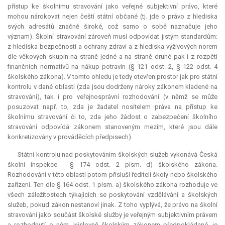
přístup ke školnímu stravování jako veřejné subjektivní právo, které
mohou nárokovat nejen čeští státní občané (tj. jde o právo z hlediska
svých adresátů značně široké, což samo o sobě naznačuje jeho
význam). Školní stravování zároveň musí odpovídat jistým standardům:
z hlediska bezpečnosti a ochrany zdraví a z hlediska výživových norem
dle věkových skupin na straně jedné a na straně druhé pak i z rozpětí
finančních normativů na nákup potravin (§ 121 odst. 2, § 122 odst. 4
školského zákona). V tomto ohledu je tedy otevřen prostor jak pro státní
kontrolu v dané oblasti (zda jsou dodrženy nároky zákonem kladené na
stravování), tak i pro veřejnosprávní rozhodování (v němž se může
posuzovat např. to, zda je žadatel nositelem práva na přístup ke
školnímu stravování či to, zda jeho žádost o zabezpečení školního
stravování odpovídá zákonem stanoveným mezím, které jsou dále
konkretizovány v prováděcích předpisech).
Státní kontrolu nad poskytováním školských služeb vykonává Česká
školní inspekce - § 174 odst. 2 písm. d) školského zákona.
Rozhodování v této oblasti potom přísluší řediteli školy nebo školského
zařízení. Ten dle § 164 odst. 1 písm. a) školského zákona rozhoduje ve
všech záležitostech týkajících se poskytování vzdělávání a školských
služeb, pokud zákon nestanoví jinak. Z toho vyplývá, že právo na školní
stravování jako součást školské služby je veřejným subjektivním právem
a rozhodnutí o něm, výslovně školským zákonem předpokládané, je