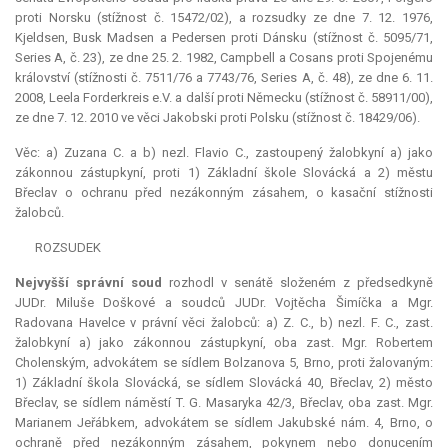
proti Norsku (stížnost č. 15472/02), a rozsudky ze dne 7. 12. 1976,
Kjeldsen, Busk Madsen a Pedersen proti Dánsku (stížnost č. 5095/71,
Series A, č. 23), ze dne 25. 2. 1982, Campbell a Cosans proti Spojenému
království (stížnosti č. 7511/76 a 7743/76, Series A, č. 48), ze dne 6. 11.
2008, Leela Forderkreis e.V. a další proti Německu (stížnost č. 58911/00),
ze dne 7. 12. 2010 ve věci Jakobski proti Polsku (stížnost č. 18429/06).
Věc: a) Zuzana C. a b) nezl. Flavio C., zastoupený žalobkyní a) jako
zákonnou zástupkyní, proti 1) Základní škole Slovácká a 2) městu
Břeclav o ochranu před nezákonným zásahem, o kasační stížnosti
žalobců.
ROZSUDEK
Nejvyšší správní soud
rozhodl v senátě složeném z předsedkyně
JUDr. Miluše Doškové a soudců JUDr. Vojtěcha Šimíčka a Mgr.
Radovana Havelce v právní věci žalobců: a) Z. C., b) nezl. F. C., zast.
žalobkyní a) jako zákonnou zástupkyní, oba zast. Mgr. Robertem
Cholenským, advokátem se sídlem Bolzanova 5, Brno, proti žalovaným:
1) Základní škola Slovácká, se sídlem Slovácká 40, Břeclav, 2) město
Břeclav, se sídlem náměstí T. G. Masaryka 42/3, Břeclav, oba zast. Mgr.
Marianem Jeřábkem, advokátem se sídlem Jakubské nám. 4, Brno, o
ochraně před nezákonným zásahem, pokynem nebo donucením