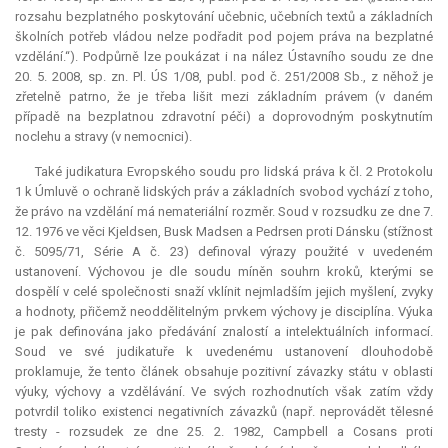
rozsahu bezplatného poskytování učebnic, učebních textů a základních
školních potřeb vládou nelze podřadit pod pojem práva na bezplatné
vzdělání.“). Podpůrně lze poukázat i na nález Ústavního soudu ze dne
20. 5. 2008, sp. zn. Pl. ÚS 1/08, publ. pod č. 251/2008 Sb., z něhož je
zřetelně patrno, že je třeba lišit mezi základním právem (v daném
případě na bezplatnou zdravotní péči) a doprovodným poskytnutím
noclehu a stravy (v nemocnici).
Také
judikatura
Evropského soudu pro lidská práva k čl. 2 Protokolu
1 k Úmluvě o ochraně lidských práv a základních svobod vychází z toho,
že právo na vzdělání má nemateriální rozměr. Soud v rozsudku ze dne 7.
12. 1976 ve věci Kjeldsen, Busk Madsen a Pedrsen proti Dánsku (stížnost
č. 5095/71, Série A č. 23) definoval výrazy použité v uvedeném
ustanovení. Výchovou je dle soudu míněn souhrn kroků, kterými se
dospělí v celé společnosti snaží vklínit nejmladším jejich myšlení, zvyky
a hodnoty, přičemž neoddělitelným prvkem výchovy je disciplína. Výuka
je pak definována jako předávání znalostí a intelektuálních informací.
Soud ve své judikatuře k uvedenému ustanovení dlouhodobě
proklamuje, že tento článek obsahuje pozitivní závazky státu v oblasti
výuky, výchovy a vzdělávání. Ve svých rozhodnutích však zatím vždy
potvrdil toliko existenci negativních závazků (např. neprovádět tělesné
tresty - rozsudek ze dne 25. 2. 1982, Campbell a Cosans proti