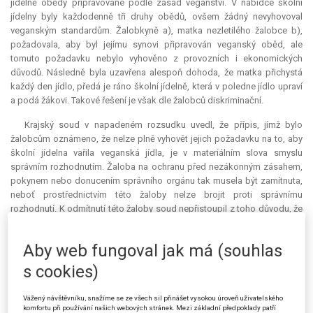
jídelně obědy připravované podle zásad veganství. V nabídce školní
jídelny byly každodenně tři druhy obědů, ovšem žádný nevyhovoval
veganským standardům. Žalobkyně a), matka nezletilého žalobce b),
požadovala, aby byl jejímu synovi připravován veganský oběd, ale
tomuto požadavku nebylo vyhověno z provozních i ekonomických
důvodů. Následně byla uzavřena alespoň dohoda, že matka přichystá
každý den jídlo, předá je ráno školní jídelně, která v poledne jídlo upraví
a podá žákovi. Takové řešení je však dle žalobců diskriminační.
Krajský soud v napadeném rozsudku uvedl, že přípis, jímž bylo
žalobcům oznámeno, že nelze plně vyhovět jejich požadavku na to, aby
školní jídelna vařila veganská jídla, je v materiálním slova smyslu
správním rozhodnutím. Žaloba na ochranu před nezákonným zásahem,
pokynem nebo donucením správního orgánu tak musela být zamítnuta,
neboť prostřednictvím této žaloby nelze brojit proti správnímu
rozhodnutí. K odmítnutí této žaloby soud nepřistoupil z toho důvodu, že
při posuzování podmínek řízení je třeba se v mezních situacích přiklonit
k meritornímu přezkumu.
Aby web fungoval jak má (souhlas
Stěžovatelé v kasační stížnosti výslovně uvádějí, že uplatňují důvody
s cookies)
podle § 103 odst. 1 písm. a), b), c), d), e) zákona č. 150/2002 Sb.,
soudní řád správní (dále jen „s. ř. s.“). Ve skutečnosti ovšem jejich
Vážený návštěvníku, snažíme se ze všech sil přinášet vysokou úroveň uživatelského
kasační stížnost obsahuje toliko polemiku s právním názorem soudu, a
komfortu při používání našich webových stránek. Mezi základní předpoklady patří