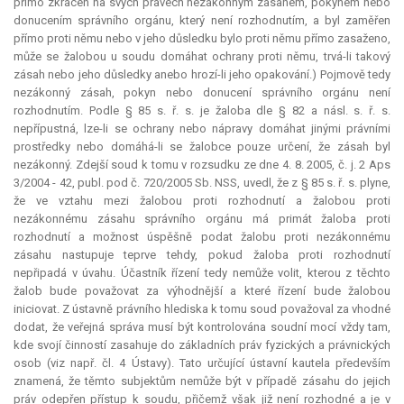
přímo zkrácen na svých právech nezákonným zásahem, pokynem nebo
donucením správního orgánu, který není rozhodnutím, a byl zaměřen
přímo proti němu nebo v jeho důsledku bylo proti němu přímo zasaženo,
může se žalobou u soudu domáhat ochrany proti němu, trvá-li takový
zásah nebo jeho důsledky anebo hrozí-li jeho opakování.) Pojmově tedy
nezákonný zásah, pokyn nebo donucení správního orgánu není
rozhodnutím. Podle § 85 s. ř. s. je žaloba dle § 82 a násl. s. ř. s.
nepřípustná, lze-li se ochrany nebo nápravy domáhat jinými právními
prostředky nebo domáhá-li se žalobce pouze určení, že zásah byl
nezákonný. Zdejší soud k tomu v rozsudku ze dne 4. 8. 2005, č. j. 2 Aps
3/2004 - 42, publ. pod č. 720/2005 Sb. NSS, uvedl, že z § 85 s. ř. s. plyne,
že ve vztahu mezi žalobou proti rozhodnutí a žalobou proti
nezákonnému zásahu správního orgánu má primát žaloba proti
rozhodnutí a možnost úspěšně podat žalobu proti nezákonnému
zásahu nastupuje teprve tehdy, pokud žaloba proti rozhodnutí
nepřipadá v úvahu. Účastník řízení tedy nemůže volit, kterou z těchto
žalob bude považovat za výhodnější a které řízení bude žalobou
iniciovat. Z ústavně právního hlediska k tomu soud považoval za vhodné
dodat, že veřejná správa musí být kontrolována soudní mocí vždy tam,
kde svojí činností zasahuje do základních práv fyzických a právnických
osob (viz např. čl. 4 Ústavy). Tato určující ústavní
kautela
především
znamená, že těmto subjektům nemůže být v případě zásahu do jejich
práv odepřen přístup k soudu, přičemž však již není rozhodné a je v