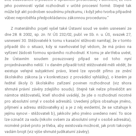
jeho povinností vydat rozhodnutí v určité procesní formě. Stejně tak
může být akt podroben soudnímu přezkumu, i když jeho tvorba případně
vůbec neproběhla předpokládanou zákonnou procedurou.“
Z materiálního pojetí vyšel také Ústavní soud ve svém usnesení ze
dne 28. 8. 2002, sp. zn. IV. ÚS 232/02, publ. ve Sb. n. u. ÚS, svazek 27,
usnesení 30. Stěžovatelé k tomu v kasační stížnosti namítají, že v tomto
případě šlo o situaci, kdy si navrhovatel byl vědom, že má právo na
vyřízení žádosti formou správního rozhodnutí. K tomu je ale třeba uvést,
že Ústavním soudem posuzovaný případ se od toho nyní
projednávaného neliší. I v daném případě totiž stěžovatelé měli vědět, že
existuje veřejné subjektivní právo, které lze vyvodit přímo ze znění
školského zákona (a v konkretizaci z prováděcí vyhlášky), o kterém je
ředitel školy či školského zařízení povinen rozhodnout (viz shora
shrnuté právní závěry zdejšího soudu). Stejně tak nelze přisvědčit ani
námitce stěžovatelů, kteří shodně uvádějí, že jde o rozhodnutí nicotné
pro absolutní omyl v osobě adresátů. Uvedený přípis obsahuje jméno,
příjmení a adresu stěžovatelky a) a je z něj evidentní, že se vztahuje k
jejímu synovi - stěžovateli b), jakkoliv jeho jméno uvedeno není. To sice
lze označit za vadu (nikoliv ovšem za absolutní omyl v osobě adresáta),
nicméně právě proto je třeba, aby existovala možnost, jak proti takovým
vadám brojit (viz výše shrnuté judikaturní závěry).