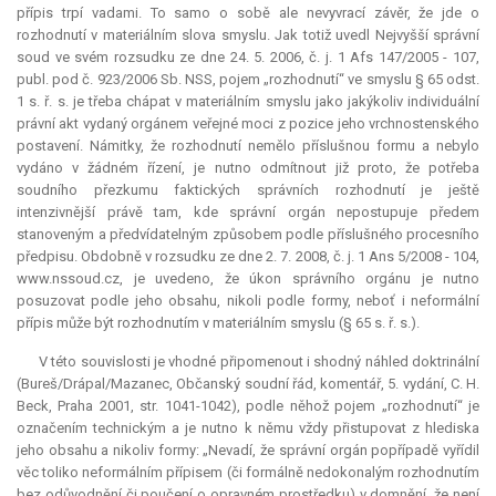
přípis trpí vadami. To samo o sobě ale nevyvrací závěr, že jde o
rozhodnutí v materiálním slova smyslu. Jak totiž uvedl Nejvyšší správní
soud ve svém rozsudku ze dne 24. 5. 2006, č. j. 1 Afs 147/2005 - 107,
publ. pod č. 923/2006 Sb. NSS, pojem „rozhodnutí“ ve smyslu § 65 odst.
1 s. ř. s. je třeba chápat v materiálním smyslu jako jakýkoliv individuální
právní akt vydaný orgánem veřejné moci z pozice jeho vrchnostenského
postavení. Námitky, že rozhodnutí nemělo příslušnou formu a nebylo
vydáno v žádném řízení, je nutno odmítnout již proto, že potřeba
soudního přezkumu faktických správních rozhodnutí je ještě
intenzivnější právě tam, kde správní orgán nepostupuje předem
stanoveným a předvídatelným způsobem podle příslušného procesního
předpisu. Obdobně v rozsudku ze dne 2. 7. 2008, č. j. 1 Ans 5/2008 - 104,
www.nssoud.cz, je uvedeno, že úkon správního orgánu je nutno
posuzovat podle jeho obsahu, nikoli podle formy, neboť i neformální
přípis může být rozhodnutím v materiálním smyslu (§ 65 s. ř. s.).
V této souvislosti je vhodné připomenout i shodný náhled doktrinální
(Bureš/Drápal/Mazanec, Občanský soudní řád, komentář, 5. vydání, C. H.
Beck, Praha 2001, str. 1041-1042), podle něhož pojem „rozhodnutí“ je
označením technickým a je nutno k němu vždy přistupovat z hlediska
jeho obsahu a nikoliv formy: „Nevadí, že správní orgán popřípadě vyřídil
věc toliko neformálním přípisem (či formálně nedokonalým rozhodnutím
bez odůvodnění či poučení o opravném prostředku) v domnění, že není