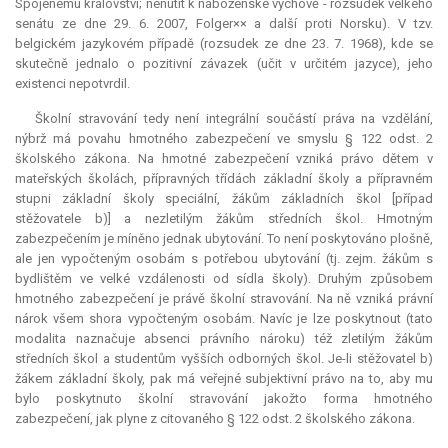
Spojenému království; nenutit k náboženské výchově - rozsudek velkého
senátu ze dne 29. 6. 2007, Folger×× a další proti Norsku). V tzv.
belgickém jazykovém případě (rozsudek ze dne 23. 7. 1968), kde se
skutečně jednalo o pozitivní závazek (učit v určitém jazyce), jeho
existenci nepotvrdil.
Školní stravování tedy není integrální součástí práva na vzdělání,
nýbrž má povahu hmotného zabezpečení ve smyslu § 122 odst. 2
školského zákona. Na hmotné zabezpečení vzniká právo dětem v
mateřských školách, přípravných třídách základní školy a přípravném
stupni základní školy speciální, žákům základních škol [případ
stěžovatele b)] a nezletilým žákům středních škol. Hmotným
zabezpečením je míněno jednak ubytování. To není poskytováno plošně,
ale jen vypočteným osobám s potřebou ubytování (tj. zejm. žákům s
bydlištěm ve velké vzdálenosti od sídla školy). Druhým způsobem
hmotného zabezpečení je právě školní stravování. Na ně vzniká právní
nárok všem shora vypočteným osobám. Navíc je lze poskytnout (tato
modalita naznačuje absenci právního nároku) též zletilým žákům
středních škol a studentům vyšších odborných škol. Je-li stěžovatel b)
žákem základní školy, pak má veřejné subjektivní právo na to, aby mu
bylo poskytnuto školní stravování jakožto forma hmotného
zabezpečení, jak plyne z citovaného § 122 odst. 2 školského zákona.