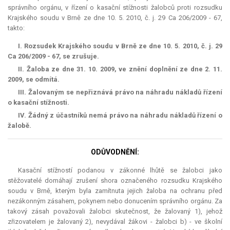
správního orgánu, v řízení o kasační stížnosti žalobců proti rozsudku
Krajského soudu v Brně ze dne 10. 5. 2010, č. j. 29 Ca 206/2009 - 67,
takto:
I. Rozsudek Krajského soudu v Brně ze dne 10. 5. 2010, č. j. 29
Ca 206/2009 - 67, se zrušuje.
II. Žaloba ze dne 31. 10. 2009, ve znění doplnění ze dne 2. 11.
2009, se odmítá.
III. Žalovaným se nepřiznává právo na náhradu nákladů řízení
o kasační stížnosti.
IV. Žádný z účastníků nemá právo na náhradu nákladů řízení o
žalobě.
ODŮVODNĚNÍ:
Kasační stížností podanou v zákonné lhůtě se žalobci jako
stěžovatelé domáhají zrušení shora označeného rozsudku Krajského
soudu v Brně, kterým byla zamítnuta jejich žaloba na ochranu před
nezákonným zásahem, pokynem nebo donucením správního orgánu. Za
takový zásah považovali žalobci skutečnost, že žalovaný 1), jehož
zřizovatelem je žalovaný 2), nevydával žákovi - žalobci b) - ve školní