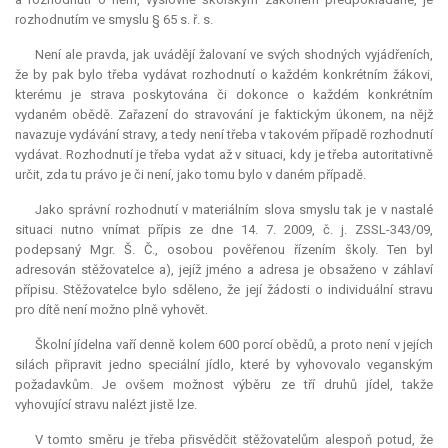
rozhodnutím ve smyslu § 65 s. ř. s.
Není ale pravda, jak uvádějí žalovaní ve svých shodných vyjádřeních,
že by pak bylo třeba vydávat rozhodnutí o každém konkrétním žákovi,
kterému je strava poskytována či dokonce o každém konkrétním
vydaném obědě. Zařazení do stravování je faktickým úkonem, na nějž
navazuje vydávání stravy, a tedy není třeba v takovém případě rozhodnutí
vydávat. Rozhodnutí je třeba vydat až v situaci, kdy je třeba autoritativně
určit, zda tu právo je či není, jako tomu bylo v daném případě.
Jako správní rozhodnutí v materiálním slova smyslu tak je v nastalé
situaci nutno vnímat přípis ze dne 14. 7. 2009, č. j. ZSSL-343/09,
podepsaný Mgr. Š. Č., osobou pověřenou řízením školy. Ten byl
adresován stěžovatelce a), jejíž jméno a adresa je obsaženo v záhlaví
přípisu. Stěžovatelce bylo sděleno, že její žádosti o individuální stravu
pro dítě není možno plně vyhovět.
Školní jídelna vaří denně kolem 600 porcí obědů, a proto není v jejích
silách připravit jedno speciální jídlo, které by vyhovovalo veganským
požadavkům. Je ovšem možnost výběru ze tří druhů jídel, takže
vyhovující stravu nalézt jistě lze.
V tomto směru je třeba přisvědčit stěžovatelům alespoň potud, že