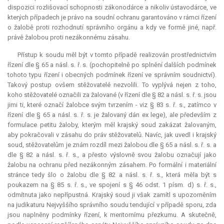
dispozici rozlišovací schopnosti zákonodárce a nikoliv ústavodárce, ve
kterých případech je právo na soudní ochranu garantováno v rámci řízení
o žalobě proti rozhodnutí správního orgánu a kdy ve formě jiné, např.
právě žalobou proti nezákonnému zásahu.
Přístup k soudu měl být v tomto případě realizován prostřednictvím
řízení dle § 65 a násl. s. ř. s. (pochopitelně po splnění dalších podmínek
tohoto typu řízení i obecných podmínek řízení ve správním soudnictví).
Takový postup ovšem stěžovatelé nezvolili. To vyplývá nejen z toho,
koho stěžovatelé označili za žalované (v řízení dle § 82 a násl. s. ř. s. jsou
jimi ti, které označí žalobce svým tvrzením - viz § 83 s. ř. s., zatímco v
řízení dle § 65 a násl. s. ř. s. je žalovaný dán
ex lege
), ale především z
formulace petitu žaloby, kterým měl krajský soud zakázat žalovaným,
aby pokračovali v zásahu do práv stěžovatelů. Navíc, jak uvedl i krajský
soud, stěžovatelům je znám rozdíl mezi žalobou dle § 65 a násl. s. ř. s. a
dle § 82 a násl. s. ř. s., a přesto výslovně svou žalobu označují jako
žalobu na ochranu před nezákonným zásahem. Po formální i materiální
stránce tedy šlo o žalobu dle § 82 a násl. s. ř. s., která měla být s
poukazem na § 85 s. ř. s., ve spojení s § 46 odst. 1 písm. d) s. ř. s.,
odmítnuta jako nepřípustná. Krajský soud ji však zamítl s upozorněním
na judikaturu Nejvyššího správního soudu tendující v případě sporu, zda
jsou naplněny podmínky řízení, k meritornímu přezkumu. A skutečně,