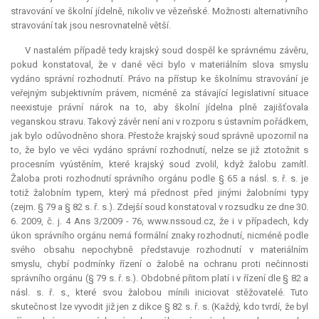
stravování ve školní jídelně, nikoliv ve vězeňské. Možnosti alternativního
stravování tak jsou nesrovnatelně větší.
V nastalém případě tedy krajský soud dospěl ke správnému závěru,
pokud konstatoval, že v dané věci bylo v materiálním slova smyslu
vydáno správní rozhodnutí. Právo na přístup ke školnímu stravování je
veřejným subjektivním právem, nicméně za stávající legislativní situace
neexistuje právní nárok na to, aby školní jídelna plně zajišťovala
veganskou stravu. Takový závěr není ani v rozporu s ústavním pořádkem,
jak bylo odůvodněno shora. Přestože krajský soud správně upozornil na
to, že bylo ve věci vydáno správní rozhodnutí, nelze se již ztotožnit s
procesním vyústěním, které krajský soud zvolil, když žalobu zamítl.
Žaloba proti rozhodnutí správního orgánu podle § 65 a násl. s. ř. s. je
totiž žalobním typem, který má přednost před jinými žalobními typy
(zejm. § 79 a § 82 s. ř. s.). Zdejší soud konstatoval v rozsudku ze dne 30.
6. 2009, č. j. 4 Ans 3/2009 - 76, www.nssoud.cz, že i v případech, kdy
úkon správního orgánu nemá formální znaky rozhodnutí, nicméně podle
svého obsahu nepochybně představuje rozhodnutí v materiálním
smyslu, chybí podmínky řízení o žalobě na ochranu proti nečinnosti
správního orgánu (§ 79 s. ř. s.). Obdobné přitom platí i v řízení dle § 82 a
násl. s. ř. s., které svou žalobou mínili iniciovat stěžovatelé. Tuto
skutečnost lze vyvodit již jen z dikce § 82 s. ř. s. (Každý, kdo tvrdí, že byl