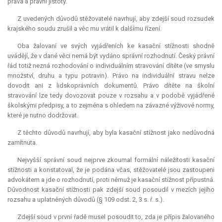
práva a právní jistoty.
Z uvedených důvodů stěžovatelé navrhují, aby zdejší soud rozsudek
krajského soudu zrušil a věc mu vrátil k dalšímu řízení.
Oba žalovaní ve svých vyjádřeních ke kasační stížnosti shodně
uvádějí, že v dané věci nemá být vydáno správní rozhodnutí. Český právní
řád totiž nezná rozhodování o individuálním stravování dítěte (ve smyslu
množství, druhu a typu potravin). Právo na individuální stravu nelze
dovodit ani z lidskoprávních dokumentů. Právo dítěte na školní
stravování lze tedy dovozovat pouze v rozsahu a v podobě vyjádřené
školskými předpisy, a to zejména s ohledem na závazné výživové normy,
které je nutno dodržovat.
Z těchto důvodů navrhují, aby byla kasační stížnost jako nedůvodná
zamítnuta.
Nejvyšší správní soud nejprve zkoumal formální náležitosti kasační
stížnosti a konstatoval, že je podána včas, stěžovatelé jsou zastoupeni
advokátem a jde o rozhodnutí, proti němuž je kasační stížnost přípustná.
Důvodnost kasační stížnosti pak zdejší soud posoudil v mezích jejího
rozsahu a uplatněných důvodů (§ 109 odst. 2, 3 s. ř. s.).
Zdejší soud v první řadě musel posoudit to, zda je přípis žalovaného