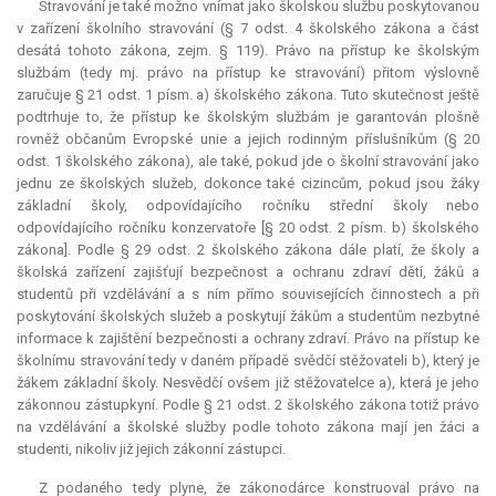
Stravování je také možno vnímat jako školskou službu poskytovanou
v zařízení školního stravování (§ 7 odst. 4 školského zákona a část
desátá tohoto zákona, zejm. § 119). Právo na přístup ke školským
službám (tedy mj. právo na přístup ke stravování) přitom výslovně
zaručuje § 21 odst. 1 písm. a) školského zákona. Tuto skutečnost ještě
podtrhuje to, že přístup ke školským službám je garantován plošně
rovněž občanům Evropské unie a jejich rodinným příslušníkům (§ 20
odst. 1 školského zákona), ale také, pokud jde o školní stravování jako
jednu ze školských služeb, dokonce také cizincům, pokud jsou žáky
základní školy, odpovídajícího ročníku střední školy nebo
odpovídajícího ročníku konzervatoře [§ 20 odst. 2 písm. b) školského
zákona]. Podle § 29 odst. 2 školského zákona dále platí, že školy a
školská zařízení zajišťují bezpečnost a ochranu zdraví dětí, žáků a
studentů při vzdělávání a s ním přímo souvisejících činnostech a při
poskytování školských služeb a poskytují žákům a studentům nezbytné
informace k zajištění bezpečnosti a ochrany zdraví. Právo na přístup ke
školnímu stravování tedy v daném případě svědčí stěžovateli b), který je
žákem základní školy. Nesvědčí ovšem již stěžovatelce a), která je jeho
zákonnou zástupkyní. Podle § 21 odst. 2 školského zákona totiž právo
na vzdělávání a školské služby podle tohoto zákona mají jen žáci a
studenti, nikoliv již jejich zákonní zástupci.
Z podaného tedy plyne, že zákonodárce konstruoval právo na