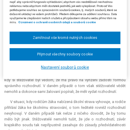
tedy je reálně podána jen pro důvod zakotvený v § 103 odst. 1 písm. a)
např. aby správně fungovalo vyhledávání, abychom vás neobtěžovali nevhodnou
reklamou nebo abychom měli dostatek podnětů, jak web vylepšovat. Proto od Vás
s. ř. s.
potřebujeme souhlas se zpracováním souborů cookies, tj. malých souborů, které se
dočasně ukládají ve vašem prohlížeči. Předem děkujeme za udělení souhlasu. Data
Stěžovatelé nesouhlasí s tím, že v dané věci šlo o správní rozhodnutí,
využijeme ke zlepšování našich služeb a přizpůsobení obsahu webu přímo Vám na
míru.
Oznámení o ochraně osobních údajů a souborů cookie
a to ani v materiálním slova smyslu. Chybí výrok, odůvodnění i poučení. I
kdyby snad mělo jít o rozhodnutí, bylo by nicotné. Za vadu způsobující
nicotnost označil Nejvyšší správní soud absolutní omyl v osobě
Zamítnout vše kromě nutných cookies
adresáta (rozsudek sp. zn. 6 A 76/2001). V nastalém případě přitom
zcela chybí identifikace účastníků řízení, což je důvod, pro který by
rozhodnutí bylo třeba označit za nicotné.
Přijmout všechny soubory cookie
Stěžovatelé nesouhlasí ani s tím, že krajský soud jako
Nastavení souborů cookie
argumentačního instrumentária použil usnesení Ústavního soudu sp. zn.
IV. ÚS 233/02. V případě projednávaném Ústavním soudem šlo o situaci,
kdy si stěžovatel byl vědom, že má právo na vyřízení žádosti formou
správního rozhodnutí. V daném případě o tom však stěžovatelé vědět
nemohli a dokonce sami žalovaní popírali, že měli vydat rozhodnutí.
V situaci, kdy rodičům žáka nabízená školní strava vyhovuje, a rodiče
přihlásí žáka ke školnímu stravování, o tom ředitelé rovněž rozhodnutí
nevyhovují. V daném případě tak nelze z ničeho dovodit, že by tomu
mělo být jinak. Stěžovatelé nemohli tušit, že jde o rozhodnutí; závěr
krajského soudu tak nepřípustně zasahuje do zásady předvídatelnosti