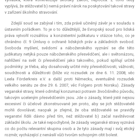
vyplývá, že stěžovatel b) nemá právní nárok na poskytování takové stravy
v zařízení školního stravování.
Zdejší soud se zabýval i tím, zda právě učiněný závěr je v souladu s
ústavním pořádkem. To je o to důležitější, že Evropský soud pro lidská
práva vytvořil rozsáhlou a konzistentní judikaturu v otázce toho, co je
chráněno čl. 9 Úmluvy o ochraně lidských práv a základních svobod.
Svoboda myšlení, svědomí a náboženského vyznání se dle této
judikatury netýká pouze náboženského přesvědčení, ale i světonázoru,
nahlížení na svět či přesvědčení jako takového, pokud splňují určité
podmínky: je třeba, aby dosahovaly určité míry přesvědčivosti, vážnosti,
soudržnosti a důležitosti (blíže viz rozsudek ze dne 6. 11. 2008, věc
Leela Förderkreis e.V. a další proti Německu, eventuálně rozsudek
velkého senátu ze dne 29. 6. 2007, věc Folgero proti Norsku). Zásady
veganské stravy, které odmítají konzumaci potravin živočišného původu,
takovým uceleným přesvědčením jsou. Jde o zásady, které jistě nejsou
excesivní či účelově zkonstruované jen proto, aby se jich stěžovatelé
mohli dovolávat; naopak je zřejmé, že oba stěžovatelé se pravidly
veganství řídili dávno před tím, než stěžovatel b) začal navštěvovat
základní školu. Je také nepochybné, že zásady veganské stravy vyznává
co do počtu
relevantní
skupina osob a že tyto zásady mají i svůj etický
rozměr, vycházející z nenásilí vůči tvorům schopným cítit bolest.