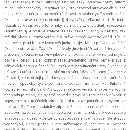
jsou rozvedeny blíže v přílohách této vyhlášky. Výživové normy přitom
musejí být zachovány i v situaci, kdy provozovatel stravovacích služeb
nabízí více druhů jídel na výběr (§ 2 odst. 6 vyhlášky). Rozsah služeb
školního stravování konkretizuje § 4 vyhlášky, přičemž platí, že tento
rozsah se odvíjí podle toho, jaký druh školy žák (student) navštěvuje.
Ustanovení § 4 odst. 4 stanoví, že žák základní školy a nezletilý žák
střední školy a konzervatoře má právo denně odebrat oběd. Tím je
stanovena první konkretizace veřejného subjektivního práva na zajištění
školního stravování. Žák základní školy, jímž je stěžovatel b), tedy nemá
právo na jakoukoliv stravu v jakoukoliv hodinu, ale toliko na jedno jídlo
denně - oběd. Další konkretizace uvedeného práva plyne právě z
výživových norem a finančních limitů. Zatímco finanční limity (uvedené v
příloze 2) určují úplatu za školní stravování, výživové normy (uvedené v
příloze 1) konkretizují požadavky na složení oběda z hlediska průměrné
měsíční spotřeby vybraných druhů potravin na strávníka. Příloha 1
rozlišuje mezi „standardní“ výživou a laktoovovegetariánskou výživou (ta
neobsahuje maso, ale skládá se vedle produktů rostlinného původu z
vajec, mléka a mléčných výrobků). Laktoovovegetariánskou výživu lze
dle bodu 5. přílohy 1 uplatnit v případě, že s tím souhlasí všichni zákonní
zástupci nezletilých strávníků nebo zletilí strávníci, nebo u provozovatelů
stravovacích služeb, kde lze uplatnit podávání jídel na výběr. Se stravou
veganskou, kterou požaduje pro stěžovatele b) jeho matka, uvedená
vyhláška, která konkretizuje školský zákon, nepočítá. Z toho tedy