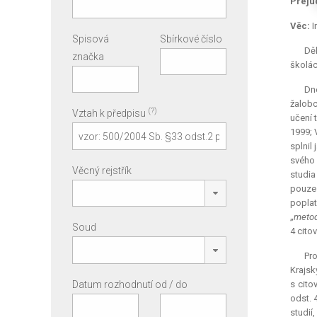
Preju
Věc:
I
Spisová
Sbírkové číslo
Děk
značka
školác
Dn
žalobc
(?)
Vztah k předpisu
učení 
1999; 
splnil
svého 
Věcný rejstřík
studia
pouze 
poplat
„
metod
Soud
4 cito
Pro
Krajsk
Datum rozhodnutí od / do
s cito
odst. 
studií