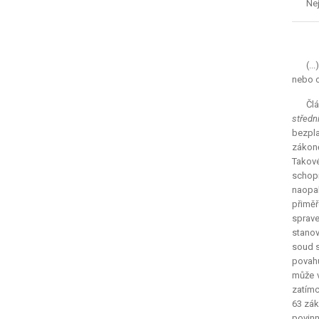
Nej
(..
nebo o
Člá
středn
bezpla
zákoně
Takové
schopn
naopak
přiměř
sprave
stanov
soud s
povahu
může v
zatímc
63 zák
povinn