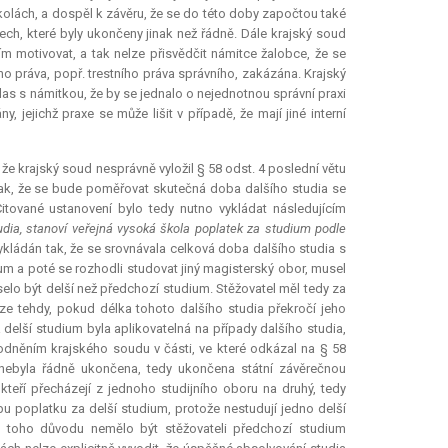
školách, a dospěl k závěru, že se do této doby započtou také
ch, které byly ukončeny jinak než řádně. Dále krajský soud
ím motivovat, a tak nelze přisvědčit námitce žalobce, že se
ního práva, popř. trestního práva správního, zakázána. Krajský
uhlas s námitkou, že by se jednalo o nejednotnou správní praxi
 jejichž praxe se může lišit v případě, že mají jiné interní
 že krajský soud nesprávně vyložil § 58 odst. 4 poslední větu
tak, že se bude poměřovat skutečná doba dalšího studia se
itované ustanovení bylo tedy nutno vykládat následujícím
dia, stanoví veřejná vysoká škola poplatek za studium podle
ykládán tak, že se srovnávala celková doba dalšího studia s
ium a poté se rozhodli studovat jiný magisterský obor, musel
elo být delší než předchozí studium. Stěžovatel měl tedy za
uze tehdy, pokud délka tohoto dalšího studia překročí jeho
delší studium byla aplikovatelná na případy dalšího studia,
odněním krajského soudu v části, ve které odkázal na § 58
á nebyla řádně ukončena, tedy ukončena státní závěrečnou
kteří přecházejí z jednoho studijního oboru na druhý, tedy
tbu poplatku za delší studium, protože nestudují jedno delší
 z toho důvodu nemělo být stěžovateli předchozí studium