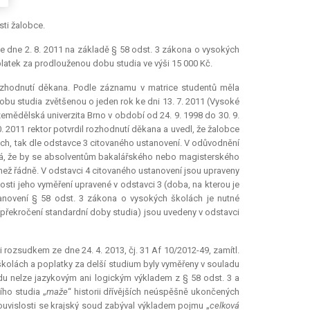
sti žalobce.
e dne 2. 8. 2011 na základě § 58 odst. 3 zákona o vysokých
poplatek za prodlouženou dobu studia ve výši 15 000 Kč.
ozhodnutí děkana. Podle záznamu v matrice studentů měla
bu studia zvětšenou o jeden rok ke dni 13. 7. 2011 (Vysoké
zemědělská univerzita Brno v období od 24. 9. 1998 do 30. 9.
. 2011 rektor potvrdil rozhodnutí děkana a uvedl, že žalobce
ách, tak dle odstavce 3 citovaného ustanovení. V odůvodnění
ývá, že by se absolventům bakalářského nebo magisterského
než řádně. V odstavci 4 citovaného ustanovení jsou upraveny
ti jeho vyměření upravené v odstavci 3 (doba, na kterou je
anovení § 58 odst. 3 zákona o vysokých školách je nutné
 (překročení standardní doby studia) jsou uvedeny v odstavci
i rozsudkem ze dne 24. 4. 2013, čj. 31 Af 10/2012-49, zamítl.
kolách a poplatky za delší studium byly vyměřeny v souladu
du nelze jazykovým ani logickým výkladem z § 58 odst. 3 a
ího studia „
maže
“ historii dřívějších neúspěšně ukončených
souvislosti se krajský soud zabýval výkladem pojmu „
celková