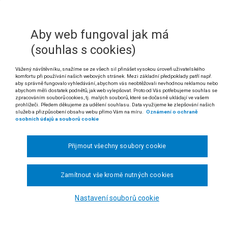
ě a doplnění dalších zákonů (zákon o vysokých školác
*)
2005 Sb.
Aby web fungoval jak má
čl. 33 odst. 2 Listiny základních práv a svobod
(souhlas s cookies)
 Poplatek za delší studium (§ 58 odst. 3 zákona č. 111/1998 Sb., o vyso
Vážený návštěvníku, snažíme se ze všech sil přinášet vysokou úroveň uživatelského
 zákona) jsou ústavně přípustnými omezeními základního práva podle čl.
komfortu při používání našich webových stránek. Mezi základní předpoklady patří např.
aby správně fungovalo vyhledávání, abychom vás neobtěžovali nevhodnou reklamou nebo
abychom měli dostatek podnětů, jak web vylepšovat. Proto od Vás potřebujeme souhlas se
 Pravidlo zakotvené v § 58 odst. 3 v části věty za středníkem zákona č. 1
zpracováním souborů cookies, tj. malých souborů, které se dočasně ukládají ve vašem
 se započtou též doby všech předchozích studií v bakalářských a magisterskýc
prohlížeči. Předem děkujeme za udělení souhlasu. Data využijeme ke zlepšování našich
služeb a přizpůsobení obsahu webu přímo Vám na míru.
Oznámení o ochraně
§ 45 odst. 3 nebo § 46 odst. 3, přičemž období, ve kterém student studoval 
osobních údajů a souborů cookie
mu souběžně, se do doby studia započítávají pouze jednou
“, může být a
dené zákonem č. 147/2001 Sb.
Přijmout všechny soubory cookie
I. Vyměřuje-li veřejná vysoká škola absolventovi poplatek za studium,
o vysokých školách, a vyměřit poplatek za další studium, bez ohl
hozích studiích ukončených jinak než řádně, v nichž studoval př
Zamítnout vše kromě nutných cookies
dě, kdy celková doba studia absolventa v dalším studiu přesáhne stand
 o vysokých školách, lze postupovat podle § 58 odst. 3 citovaného zák
Nastavení souborů cookie
 rozsudku Nejvyššího správního soudu ze dne 29. 8. 2013, čj. 7 As 46/2013-34)