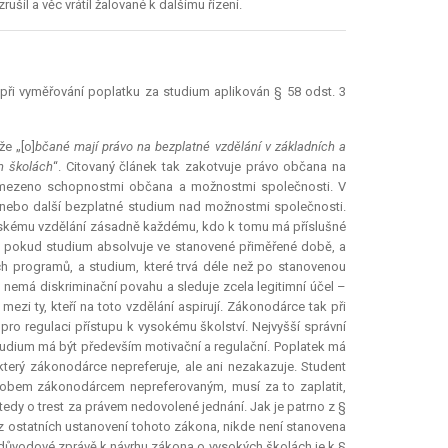
šil a věc vrátil žalované k dalšímu řízení.
i při vyměřování poplatku za studium aplikován § 58 odst. 3
že „[o]
bčané mají právo na bezplatné vzdělání v základních a
h školách
“. Citovaný článek tak zakotvuje právo občana na
e omezeno schopnostmi občana a možnostmi společnosti. V
 nebo další bezplatné studium nad možnostmi společnosti.
olskému vzdělání zásadně každému, kdo k tomu má příslušné
, pokud studium absolvuje ve stanovené přiměřené době, a
ch programů, a studium, které trvá déle než po stanovenou
, nemá diskriminační povahu a sleduje zcela legitimní účel –
zi ty, kteří na toto vzdělání aspirují. Zákonodárce tak při
ro regulaci přístupu k vysokému školství. Nejvyšší správní
tudium má být především motivační a regulační. Poplatek má
terý zákonodárce nepreferuje, ale ani nezakazuje. Student
sobem zákonodárcem nepreferovaným, musí za to zaplatit,
edy o trest za právem nedovolené jednání. Jak je patrno z §
 z ostatních ustanovení tohoto zákona, nikde není stanovena
 důvodové zprávě k návrhu zákona o vysokých školách je k §