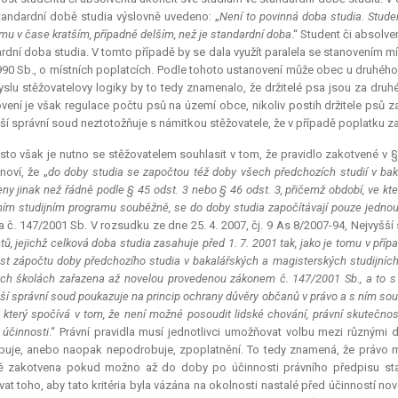
tandardní době studia výslovně uvedeno: „
Není to povinná doba studia. Stude
mu v čase kratším, případně delším, než je standardní doba
.“ Student či absolve
rdní doba studia. V tomto případě by se dala využít paralela se stanovením mís
90 Sb., o místních poplatcích. Podle tohoto ustanovení může obec u druhého 
slu stěžovatelovy logiky by to tedy znamenalo, že držitelé psa jsou za dr
vení je však regulace počtu psů na území obce, nikoliv postih držitele psů 
ší správní soud neztotožňuje s námitkou stěžovatele, že v případě poplatku za
sto však je nutno se stěžovatelem souhlasit v tom, že pravidlo zakotvené v 
noví, že „
do doby studia se započtou též doby všech předchozích studií v bak
ny jinak než řádně podle § 45 odst. 3 nebo § 46 odst. 3, přičemž období, ve kt
ním studijním programu souběžně, se do doby studia započítávají pouze jedno
 č. 147/2001 Sb. V rozsudku ze dne 25. 4. 2007, čj. 9 As 8/2007-94, Nejvyšší 
tů, jejichž celková doba studia zasahuje před 1. 7. 2001 tak, jako je tomu v příp
t zápočtu doby předchozího studia v bakalářských a magisterských studijních
ch školách zařazena až novelou provedenou zákonem č. 147/2001 Sb., a to s ú
ší správní soud poukazuje na princip ochrany důvěry občanů v právo a s ním souvis
 který spočívá v tom, že není možné posoudit lidské chování, právní skutečnosti
 účinnosti
.“ Právní pravidla musí jednotlivci umožňovat volbu mezi různými d
uje, anebo naopak nepodrobuje, zpoplatnění. To tedy znamená, že právo má us
ě zakotvena pokud možno až do doby po účinnosti právního předpisu sta
vat toho, aby tato kritéria byla vázána na okolnosti nastalé před účinností no