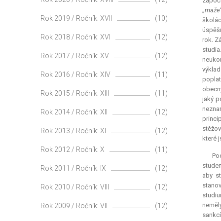
započí
„
maže
Rok 2019 / Ročník: XVII
(10)
školác
úspěšn
Rok 2018 / Ročník: XVI
(12)
rok. Z
studia
Rok 2017 / Ročník: XV
(12)
neukon
výklad
Rok 2016 / Ročník: XIV
(11)
poplat
obecný
Rok 2015 / Ročník: XIII
(11)
jaký p
neznam
Rok 2014 / Ročník: XII
(12)
princi
stěžov
Rok 2013 / Ročník: XI
(12)
které 
Rok 2012 / Ročník: X
(11)
Pod
studen
Rok 2011 / Ročník: IX
(12)
aby s
stanov
Rok 2010 / Ročník: VIII
(12)
studiu
neměly
Rok 2009 / Ročník: VII
(12)
sankcí