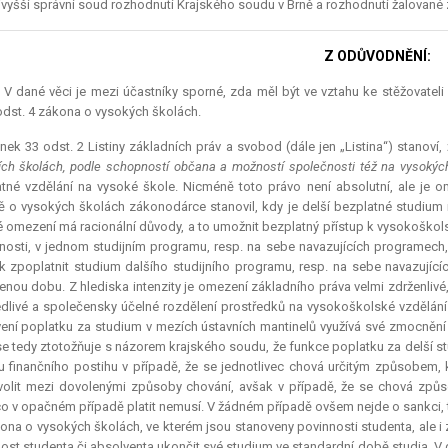
vyšší správní soud rozhodnutí Krajského soudu v Brně a rozhodnutí žalované zru
Z ODŮVODNĚNÍ:
.) V dané věci je mezi účastníky sporné, zda měl být ve vztahu ke stěžovatel
dst. 4 zákona o vysokých školách.
nek 33 odst. 2 Listiny základních práv a svobod (dále jen „Listina“) stanoví, 
ích školách, podle schopností občana a možností společnosti též na vysokýc
tné vzdělání na vysoké škole. Nicméně toto právo není absolutní, ale j
 o vysokých školách zákonodárce stanovil, kdy je delší bezplatné studium
 omezení má racionální důvody, a to umožnit bezplatný přístup k vysokošk
osti, v jednom studijním programu, resp. na sebe navazujících programech
 zpoplatnit studium dalšího studijního programu, resp. na sebe navazující
enou dobu. Z hlediska intenzity je omezení základního práva velmi zdrženlivé
dlivé a společensky účelné rozdělení prostředků na vysokoškolské vzdělání me
ení poplatku za studium v mezích ústavních mantinelů využívá své zmocnění p
e tedy ztotožňuje s názorem krajského soudu, že funkce poplatku za delší s
 finančního postihu v případě, že se jednotlivec chová určitým způsobem, k
olit mezi dovolenými způsoby chování, avšak v případě, že se chová způ
o v opačném případě platit nemusí. V žádném případě ovšem nejde o sankci, t
ona o vysokých školách, ve kterém jsou stanoveny povinnosti studenta, ale i
ost studenta či absolventa ukončit své studium ve standardní době studia. V