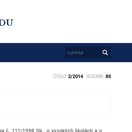
UDU
ČÍSLO:
2/2014
· ROČNÍK:
XII
ona č. 111/1998 Sb., o vysokých školách a o