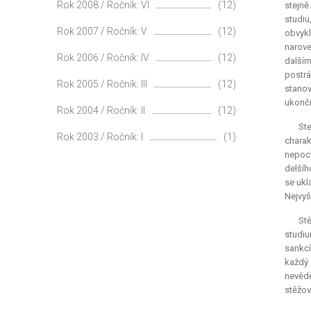
Rok 2008 / Ročník: VI
(12)
stejně
studiu
Rok 2007 / Ročník: V
(12)
obvykl
narove
Rok 2006 / Ročník: IV
(12)
dalším
postrá
Rok 2005 / Ročník: III
(12)
stanov
ukonči
Rok 2004 / Ročník: II
(12)
Ste
Rok 2003 / Ročník: I
(1)
charak
nepoch
delšíh
se ukl
Nejvyš
Stě
studiu
sankcí
každý 
nevědě
stěžov