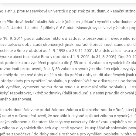
dikatura:
č. 1915/2009 Sb. NSS.
ng. Petr B. proti Masarykově univerzitě o poplatek za studium, o kasační stížno
an Přírodovědecké fakulty žalované (dále jen „děkan“) vyměřil rozhodnutím z
h a čl. 4 odst. 1 a odst. 2 přílohy č. 6 Statutu Masarykovy univerzity žalobci 
e 19. 9. 2011 podal žalobce rektorovi žádost o přezkoumání uvedeného r
ova celková doba studií ukončených jinak než řádně přesáhnout standardní do
technické Brno v období od 1. 9. 1998 do 28. 11. 2001; Mendelova lesnická a 
Vysoké učení technické Brno v období od 1. 9. 2002 do 31. 8. 2003). Dne 20. 10
 jak podmínku pro vyměření poplatku dle § 58 odst. 4 zákona o vysokých škol
rozhodnutí rektor uvedl, že z § 58 zákona o vysokých školách nijak nevypl
 neměly do celkové doby dalšího studia počítat doby studií ukončených jinak 
předpoklady pro vyměření poplatku, v poslední větě se odkazuje na podrobnos
ek vyměřen, vymezení pojmu doba studia a minimální výše poplatku). Ust
icky
“ respektovat, i když podmínky (další studium) a vlastní pravidlo chování
vaného ustanovení.
ti rozhodnutí žalované podal žalobce žalobu u Krajského soudu v Brně, který j
ý soud v odůvodnění uvedl, že nedošlo k chybné aplikaci zákona o vysokých š
vaným zákonem a Statutem Masarykovy univerzity. Dle názoru krajského sou
4 zákona o vysokých školách explicitně vyvodit, že úspěšné absolvování prvn
, jež se započítávají do doby studia rozhodné pro vyměření poplatku. V této 