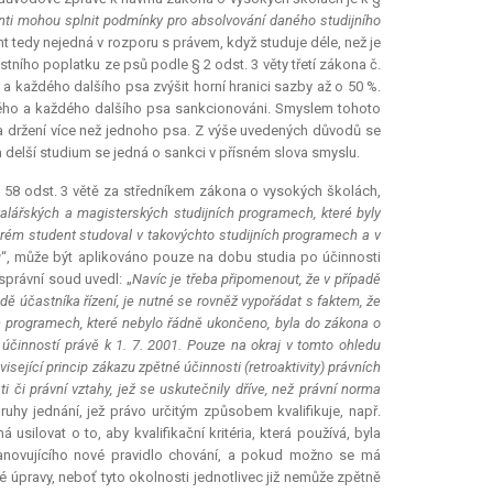
nti mohou splnit podmínky pro absolvování daného studijního
nt tedy nejedná v rozporu s právem, když studuje déle, než je
tního poplatku ze psů podle § 2 odst. 3 věty třetí zákona č.
a každého dalšího psa zvýšit horní hranici sazby až o 50 %.
uhého a každého dalšího psa sankcionováni. Smyslem tohoto
za držení více než jednoho psa. Z výše uvedených důvodů se
 delší studium se jedná o sankci v přísném slova smyslu.
§ 58 odst. 3 větě za středníkem zákona o vysokých školách,
alářských a magisterských studijních programech, které byly
erém student studoval v takovýchto studijních programech a v
u
“, může být aplikováno pouze na dobu studia po účinnosti
správní soud uvedl: „
Navíc je třeba připomenout, že v případě
adě účastníka řízení, je nutné se rovněž vypořádat s faktem, že
 programech, které nebylo řádně ukončeno, byla do zákona o
činností právě k 1. 7. 2001. Pouze na okraj v tomto ohledu
ející princip zákazu zpětné účinnosti (retroaktivity) právních
 či právní vztahy, jež se uskutečnily dříve, než právní norma
ruhy jednání, jež právo určitým způsobem kvalifikuje, např.
ilovat o to, aby kvalifikační kritéria, která používá, byla
novujícího nové pravidlo chování, a pokud možno se má
vé úpravy, neboť tyto okolnosti jednotlivec již nemůže zpětně