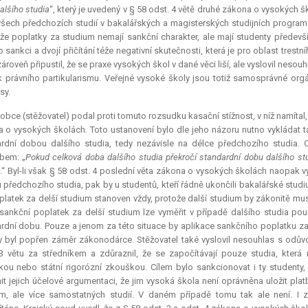
alšího studia
“, který je uvedený v § 58 odst. 4 větě druhé zákona o vysokých 
šech předchozích studií v bakalářských a magisterských studijních programe
 že poplatky za studium nemají sankční charakter, ale mají studenty předevš
o sankci a dvojí přičítání téže negativní skutečnosti, která je pro oblast trest
ároveň připustil, že se praxe vysokých škol v dané věci liší, ale vyslovil neso
k právního partikularismu. Veřejné vysoké školy jsou totiž samosprávné orgány,
sy.
obce (stěžovatel) podal proti tomuto rozsudku kasační stížnost, v níž namítal,
 o vysokých školách. Toto ustanovení bylo dle jeho názoru nutno vykládat 
rdní dobou dalšího studia, tedy nezávisle na délce předchozího studia. C
bem: „
Pokud celková doba dalšího studia překročí standardní dobu dalšího stu
3
.“ Byl-li však § 58 odst. 4 poslední věta zákona o vysokých školách naopak v
 předchozího studia, pak by u studentů, kteří řádně ukončili bakalářské stud
platek za delší studium stanoven vždy, protože další studium by zákonitě mus
 sankční poplatek za delší studium lze vyměřit v případě dalšího studia po
rdní dobu. Pouze a jenom za této situace by aplikace sankčního poplatku za 
y byl popřen záměr zákonodárce. Stěžovatel také vyslovil nesouhlas s odův
3 větu za středníkem a zdůraznil, že se započítávají pouze studia, kter
kou nebo státní
rigorózní
zkouškou. Cílem bylo sankcionovat i ty studenty, 
it jejich účelové argumentaci, že jim vysoká škola není oprávněna uložit pla
m, ale více samostatných studií. V daném případě tomu tak ale není. I