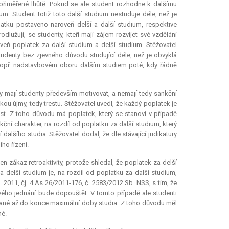
 přiměřené lhůtě. Pokud se ale student rozhodne k dalšímu
m. Student totiž toto další studium nestuduje déle, než je
tku postaveno naroveň delší a další studium, respektive
dlužují, se studenty, kteří mají zájem rozvíjet své vzdělání
veň poplatek za další studium a delší studium. Stěžovatel
udenty bez zjevného důvodu studující déle, než je obvyklá
ém popř. nadstavbovém oboru dalším studiem poté, kdy řádně
y mají studenty především motivovat, a nemají tedy sankční
ou újmy, tedy trestu. Stěžovatel uvedl, že každý poplatek je
st. Z toho důvodu má poplatek, který se stanoví v případě
ční charakter, na rozdíl od poplatku za další studium, který
alšího studia. Stěžovatel dodal, že dle stávající judikatury
ho řízení.
 zákaz retroaktivity, protože shledal, že poplatek za delší
a delší studium je, na rozdíl od poplatku za další studium,
2011, čj. 4 As 26/2011-176, č. 2583/2012 Sb. NSS, s tím, že
ového jednání bude dopouštět. V tomto případě ale studenti
vané až do konce maximální doby studia. Z toho důvodu měl
né.