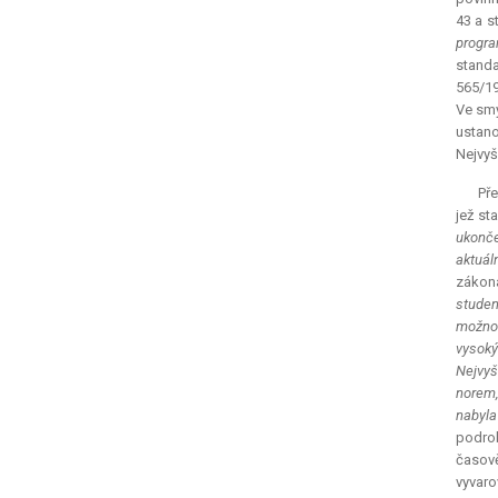
43 a s
progra
standa
565/19
Ve smy
ustano
Nejvyš
Pře
jež sta
ukonče
aktuál
zákona
studen
možnos
vysoký
Nejvyš
norem,
nabyla
podrob
časov
vyvaro