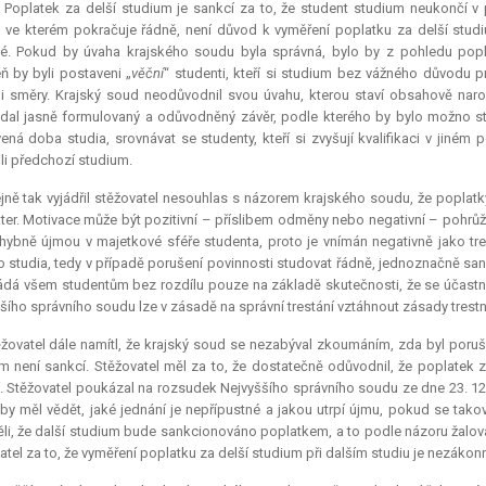
. Poplatek za delší studium je sankcí za to, že student studium neukončí v
, ve kterém pokračuje řádně, není důvod k vyměření poplatku za delší studiu
é. Pokud by úvaha krajského soudu byla správná, bylo by z pohledu popla
ň by byli postaveni „
věční
“ studenti, kteří si studium bez vážného důvodu pro
i směry. Krajský soud neodůvodnil svou úvahu, kterou staví obsahově naro
dal jasně formulovaný a odůvodněný závěr, podle kterého by bylo možno st
ená doba studia, srovnávat se studenty, kteří si zvyšují kvalifikaci v jin
li předchozí studium.
jně tak vyjádřil stěžovatel nesouhlas s názorem krajského soudu, že poplatk
ter. Motivace může být pozitivní – příslibem odměny nebo negativní – pohrůžk
ybně újmou v majetkové sféře studenta, proto je vnímán negativně jako tre
o studia, tedy v případě porušení povinnosti studovat řádně, jednoznačně sank
ádá všem studentům bez rozdílu pouze na základě skutečnosti, že se účastní d
šího správního soudu lze v zásadě na správní trestání vztáhnout zásady trestní
žovatel dále namítl, že krajský soud se nezabýval zkoumáním, zda byl porušen
m není sankcí. Stěžovatel měl za to, že dostatečně odůvodnil, že poplatek z
. Stěžovatel poukázal na rozsudek Nejvyššího správního soudu ze dne 23. 12. 
by měl vědět, jaké jednání je nepřípustné a jakou utrpí újmu, pokud se tak
li, že další studium bude sankcionováno poplatkem, a to podle názoru žalo
atel za to, že vyměření poplatku za delší studium při dalším studiu je nezákon