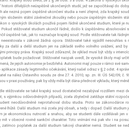
táno. Krajský soud uvedl, že z § 58 odst. 3 a odst. 4 zákona o vysokých škol
“ historii dřívějších neúspěšně ukončených studií, jež se započítávají do d
h ale nezná pojem úspěšné ukončení studia a není zřejmé, zda krajský sou
ým složením státní závěrečné zkoušky nebo pouze úspěšným složením stát
ákon o vysokých školách používá pojem řádně ukončené studium, které je
. Pokud stěžovatel studium ukončil řádně, došlo k úspěšnému absolvování st
čil úspěšně tak, jak to naznačuje krajský soud. Podle stěžovatele tak řádn
 neexistovala v zákoně žádná opora. Stěžovatel také vyjádřil nesouhlas 
ky za další a delší studium jen na základě svého volného uvážení, aniž by 
mi principy práva. Krajský soud zdůraznil, že výklad musí být vždy v intenc
oplatek bude požadovat. Stěžovatel naopak uvedl, že vysoké školy mají urči
ená, že jejich autonomie je bezbřehá. Autonomii mají pouze v rámci své sam
p aplikace zásady legitimního očekávání, který našel odraz v § 2 odst. 4 spr
atel na nález Ústavního soudu ze dne 27. 4. 2010, sp. zn. III. ÚS 542/09, č. 93
jsou v praxi používány, pak by vždy měla být dána přednost výkladu, který mén
le stěžovatele se také krajský soud dostatečně nezabýval rozdílem mezi de
t, s výjimkou odůvodněných případů, zcela zbytečně zatěžuje státní rozpoče
tudent neodůvodněně neprotahoval dobu studia. Proto se zákonodárce roz
ené lhůtě. Další studium má zcela jiný obsah, a tedy i dopad. Další studium 
m je ekonomickou nutností a snahou, aby se studenti dále vzdělávali jen v
 mít v obecné rovině sankční charakter. Toto vnímání má pak vliv i na posu
, zatímco poplatek za další studium takový charakter nemá. Student se n