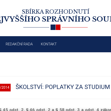
SBÍRKA ROZHODNUTÍ
JVYŠŠÍHO SPRÁVNÍHO SO
REDAKČNÍ RADA
KONTAKT
ŠKOLSTVÍ: POPLATKY ZA STUDIUM
/2014
§ 45 odst. 2, § 46 odst. 2 a § 58 odst. 3 a odst. 4 zák