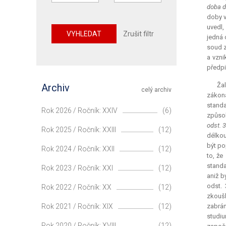
doba d
doby v
uvedl,
VYHLEDAT
Zrušit filtr
jedná 
soud z
a vzni
předpi
Žal
Archiv
celý archiv
zákona
standa
Rok 2026 / Ročník: XXIV
(6)
způso
odst. 
Rok 2025 / Ročník: XXIII
(12)
délkou
být po
Rok 2024 / Ročník: XXII
(12)
to, že
standa
Rok 2023 / Ročník: XXI
(12)
aniž b
odst. 
Rok 2022 / Ročník: XX
(12)
zkouš
Rok 2021 / Ročník: XIX
(12)
zabrán
studiu
Rok 2020 / Ročník: XVIII
(12)