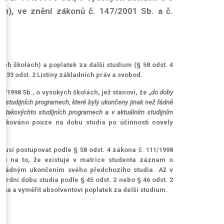
h), ve znění zákonů č. 147/2001 Sb. a č.
kých školách) a poplatek za další studium (§ 58 odst. 4
 33 odst. 2 Listiny základních práv a svobod.
11/1998 Sb., o vysokých školách, jež stanoví, že „
do doby
h studijních programech, které byly ukončeny jinak než řádně
v takovýchto studijních programech a v aktuálním studijním
plikováno pouze na dobu studia po účinnosti novely
 musí postupovat podle § 58 odst. 4 zákona č. 111/1998
edu na to, že existuje v matrice studenta záznam o
ed řádným ukončením svého předchozího studia. Až v
ardní dobu studia podle § 45 odst. 2 nebo § 46 odst. 2
ona a vyměřit absolventovi poplatek za delší studium.