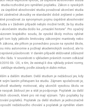
ách nelze explicitně vyvodit, že úspěšné absolvování studia
oby studia rozhodné pro vyměření poplatku. Zákon o vysokých
d za úspěšné absolvování studia považoval ukončení studia
ní závěrečné zkoušky ve standardní době zvýšené o jeden
 nutné považovat za synonymum pojmu úspěšné absolvování
udia a v žádném případě nebylo možné tvrdit, že by studia
ým ukončením studia došlo ke „
smazání historie
“. Pro opačný
s názorem krajského soudu, že vysoké školy mohou vybírat
při tom byly jakkoliv limitovány zákonnými mantinely nebo
ích zákona, ale přitom je ponecháno pouze na vysoké škole,
tou míru autonomie a požívají akademických svobod, ale to
osprávné působnosti. V daném případě stěžovatel zdůraznil
ávního řádu. V souvislosti s výkladem právních norem odkázal
/2010 Sb. ÚS, s tím, že existují-li dva výklady právní normy,
ě zatěžuje studenty, podle zásady
in dubio mitius
.
lším a dalším studiem. Delší studium je nežádoucí jev, kdy
t svým laxním přístupem ke studiu. Zájmem společnosti je,
hodl studenty motivovat, aby ukončili vysokou školu ve
je naopak žádoucí jev a stát je podporuje. Poplatek za další
 těch oborech, které pro ně mají význam. Tyto poplatky by
zování poplatků. Poplatek za delší studium je jednoznačně
edopouští nežádoucího chování a poplatek je vyměřen všem