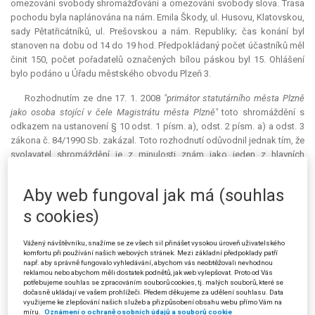
omezování svobody shromažďování a omezování svobody slova. Trasa
pochodu byla naplánována na nám. Emila Škody, ul. Husovu, Klatovskou,
sady Pětatřicátníků, ul. Prešovskou a nám. Republiky; čas konání byl
stanoven na dobu od 14 do 19 hod. Předpokládaný počet účastníků měl
činit 150, počet pořadatelů označených bílou páskou byl 15. Ohlášení
bylo podáno u Úřadu městského obvodu Plzeň 3.
Rozhodnutím ze dne 17. 1. 2008
"primátor statutárního města Plzně
jako osoba stojící v čele Magistrátu města Plzně"
toto shromáždění s
odkazem na ustanovení § 10 odst. 1 písm. a), odst. 2 písm. a) a odst. 3
zákona č. 84/1990 Sb. zakázal. Toto rozhodnutí odůvodnil jednak tím, že
svolavatel shromáždění je z minulosti znám jako jeden z hlavních
organizátorů akcí příznivců
skinheads
, nacionalista a osoba pravidelně
přispívající svými články na webové stránky hnutí Národní odpor.
Aby web fungoval jak má (souhlas
Svolavatel například v minulosti organizoval veřejný protest proti údajně
nespravedlivému soudnímu procesu s Vlastimilem Pechancem anebo
s cookies)
přednášku o revizionismu holocaustu a o jeho čelných představitelích.
Datum konání shromáždění je navíc spojeno s prvními transporty Židů
Vážený návštěvníku, snažíme se ze všech sil přinášet vysokou úroveň uživatelského
do koncentračních táborů, den konání (sobota) je židovským svátkem a
komfortu při používání našich webových stránek. Mezi základní předpoklady patří
např. aby správně fungovalo vyhledávání, abychom vás neobtěžovali nevhodnou
průvod je směrován tak, aby prošel kolem Velké synagogy. Je tak dán
reklamou nebo abychom měli dostatek podnětů, jak web vylepšovat. Proto od Vás
důvod zákazu shromáždění podle § 10 odst. 1 písm. a) zákona č.
potřebujeme souhlas se zpracováním souborů cookies, tj. malých souborů, které se
dočasně ukládají ve vašem prohlížeči. Předem děkujeme za udělení souhlasu. Data
84/1990 Sb. Žalovaný dále uvedl, že účastníci shromáždění jsou vyzýváni
využijeme ke zlepšování našich služeb a přizpůsobení obsahu webu přímo Vám na
k nošení střelných a jiných zbraní na shromáždění, což by mohlo vést k
míru.
Oznámení o ochraně osobních údajů a souborů cookie