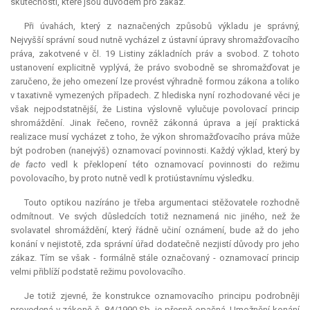
skutečnosti, které jsou důvodem pro zákaz.
Při úvahách, který z naznačených způsobů výkladu je správný,
Nejvyšší správní soud nutně vycházel z ústavní úpravy shromažďovacího
práva, zakotvené v čl. 19 Listiny základních práv a svobod. Z tohoto
ustanovení explicitně vyplývá, že právo svobodně se shromažďovat je
zaručeno, že jeho omezení lze provést výhradně formou zákona a toliko
v taxativně vymezených případech. Z hlediska nyní rozhodované věci je
však nejpodstatnější, že Listina výslovně vylučuje povolovací princip
shromáždění. Jinak řečeno, rovněž zákonná úprava a její praktická
realizace musí vycházet z toho, že výkon shromažďovacího práva může
být podroben (nanejvýš) oznamovací povinnosti. Každý výklad, který by
de facto
vedl k překlopení této oznamovací povinnosti do režimu
povolovacího, by proto nutně vedl k protiústavnímu výsledku.
Touto optikou nazíráno je třeba argumentaci stěžovatele rozhodně
odmítnout. Ve svých důsledcích totiž neznamená nic jiného, než že
svolavatel shromáždění, který řádně učiní oznámení, bude až do jeho
konání v nejistotě, zda správní úřad dodatečně nezjistí důvody pro jeho
zákaz. Tím se však - formálně stále označovaný - oznamovací princip
velmi přiblíží podstatě režimu povolovacího.
Je totiž zjevné, že konstrukce oznamovacího principu podrobněji
provedená v zákoně č. 84/1990 Sb. je přesně opačná. Umožnění konání