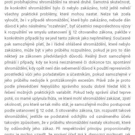
proti probíhajícímu shromáždění na straně druhé. Samotná skutečnost,
že konkrétní shromáždění bylo či nebylo zakázáno, totiž ještě neřeší
všechny praktické problémy, které mohou nastat. Nelze tak zcela
vyloučit, že i v případě shromáždění, které bylo zakázáno, nebude dán
důvod k jeho násilnému "rozehnání", byť účastníci neuposlechnou výzvy
k rozpuštění ve smyslu ustanovení § 12 citovaného zákona, pakliže v
konkrétním případě by se jevil tento zákrok jako nepřiměřený. Současně
pak samozřejmě platí, že i řádně ohlášené shromáždění, které nebylo
zakázáno, může být v jeho průběhu rozpuštěno, pokud je pro to dán
některý ze zákonem předvídaných důvodů. Reálný život samozřejmě
přináší i případy, kdy se koná neoznámené či dokonce tzv. spontánní
shromáždění, kdy opět není dán sebemenší důvod k použití represivních
prostředků vůči jeho pořadatelům a účastníkům, pokud samozřejmě v
jeho průběhu nedojde k protizákonným excesům. Právě zde je proto
podle přesvědčení Nejvyššího správního soudu dobré hledat klíč k
řešení možných praktických variabilit. Pokud tedy správní úřad teprve
poté, co marně uplynula lhůta, ve které mohl shromáždění zakázat, zjistí
okolnosti, pro které se tak mělo stát, je samozřejmě možno postupovat
podle ustanovení § 12 odst. 5 citovaného zákona, tzn. rozpustit takové
shromáždění, jestliže se podstatně odchýlilo od oznámeného účelu
takovým způsobem, že v průběhu shromáždění nastaly okolnosti, které
by odůvodnily jeho zákaz. Při respektování principu proporcionality
proto je možno uzavřít, že správní úřad má k dispozici možnosti, jak