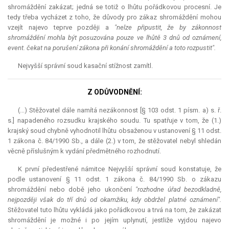
shromáždění zakázat; jedná se totiž o lhůtu pořádkovou procesní. Je
tedy třeba vycházet z toho, že důvody pro zákaz shromáždění mohou
vzejít najevo teprve později a
"nelze připustit, že by zákonnost
shromáždění mohla být posuzována pouze ve lhůtě 3 dnů od oznámení,
event. čekat na porušení zákona při konání shromáždění a toto rozpustit".
Nejvyšší správní soud kasační stížnost zamítl.
Z ODŮVODNĚNÍ:
(...) Stěžovatel dále namítá nezákonnost [§ 103 odst. 1 písm. a) s. ř.
s.] napadeného rozsudku krajského soudu. Tu spatřuje v tom, že (1.)
krajský soud chybně vyhodnotil lhůtu obsaženou v ustanovení § 11 odst.
1 zákona č. 84/1990 Sb., a dále (2.) v tom, že stěžovatel nebyl shledán
věcně příslušným k vydání předmětného rozhodnutí.
K první předestřené námitce Nejvyšší správní soud konstatuje, že
podle ustanovení § 11 odst. 1 zákona č. 84/1990 Sb. o zákazu
shromáždění nebo době jeho ukončení
"rozhodne úřad bezodkladně,
nejpozději však do tří dnů od okamžiku, kdy obdržel platné oznámení".
Stěžovatel tuto lhůtu vykládá jako pořádkovou a trvá na tom, že zakázat
shromáždění je možné i po jejím uplynutí, jestliže vyjdou najevo