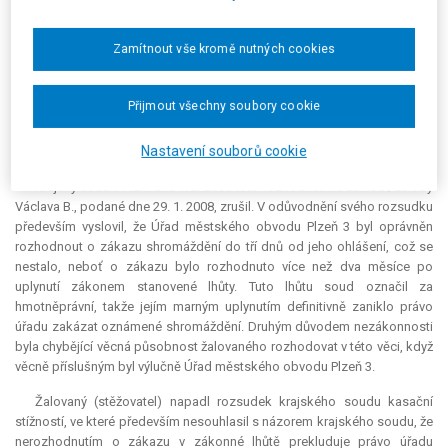
ohrožení bezpečnosti a zdraví účastníků. Policie ČR má rovněž
indicie
, že
pochod bude rušen ze strany levicově orientovaných radikálních skupin,
Zamítnout vše kromě nutných cookies
čímž může dojít k ohrožení veřejného pořádku i zdraví. Žalovaný dospěl
k závěru, že účel předmětného shromáždění směřuje k výzvě k
rozněcování nenávisti a nesnášenlivosti občanů pro jejich národnost,
Přijmout všechny soubory cookie
původ a náboženské vyznání, výrazně zasahuje do dopravní situace ve
městě a ohrožuje zdraví účastníků, a shromáždění z těchto důvodů
Nastavení souborů cookie
zakázal.
Krajský soud v Plzni dne 1. 2. 2008 toto rozhodnutí na základě žaloby
Václava B., podané dne 29. 1. 2008, zrušil. V odůvodnění svého rozsudku
především vyslovil, že Úřad městského obvodu Plzeň 3 byl oprávněn
rozhodnout o zákazu shromáždění do tří dnů od jeho ohlášení, což se
nestalo, neboť o zákazu bylo rozhodnuto více než dva měsíce po
uplynutí zákonem stanovené lhůty. Tuto lhůtu soud označil za
hmotněprávní, takže jejím marným uplynutím definitivně zaniklo právo
úřadu zakázat oznámené shromáždění. Druhým důvodem nezákonnosti
byla chybějící věcná působnost žalovaného rozhodovat v této věci, když
věcně příslušným byl výlučně Úřad městského obvodu Plzeň 3.
Žalovaný (stěžovatel) napadl rozsudek krajského soudu kasační
stížností, ve které především nesouhlasil s názorem krajského soudu, že
nerozhodnutím o zákazu v zákonné lhůtě prekluduje právo úřadu