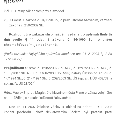
Ej 125/2008
k čl. 19 Listiny základních práv a svobod
k § 11 odst. 1 zákona č. 84/1990 Sb., o právu shromažďovacím, ve znění
zákona č. 259/2002 Sb.
Rozhodnutí o zákazu shromáždění vydané po uplynutí lhůty tří
dnů podle § 11 odst. 1 zákona č. 84/1990 Sb., o právu
shromažďovacím, je nezákonné.
(Podle rozsudku Nejvyššího správního soudu ze dne 21. 2. 2008, čj. 2 As
17/2008-77)
Prejudikatura:
srov. č. 1235/2007 Sb. NSS, č. 1297/2007 Sb. NSS, č.
1385/2007 Sb. NSS, č. 1468/2008 Sb. NSS; nálezy Ústavního soudu č.
14/1994 Sb., č. 214/1994 Sb., č. 209/2003 Sb. ÚS (sp. zn. I. ÚS 453/03) a
*)
sp. zn. IV. ÚS 23/05.
Věc:
. Václav B. proti Magistrátu hlavního města Plzně o zákaz veřejného
shromáždění, o kasační stížnosti žalovaného.
Dne 12. 11. 2007 žalobce Václav B. ohlásil na sobotu 19. 1. 2008
konání pochodu, jehož deklarovaným účelem byl protest proti