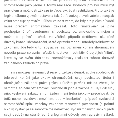
shromáždění jako jedné z formy realizace svobody projevu musí být
pravidlem a možnosti zákazu je třeba vykládat restriktivně. Proto také je
logika zákona zjevně nastavena tak, že favorizuje svolavatele a naopak
velmi omezuje správnímu úřadu volnost v tom, do kdy a z jakých důvodů
může předem shromáždění zakázat. Toto "nastavení" je plně
pochopitelné při uvědomění si podstaty oznamovacího principu a
možností správního úřadu ve většině případů dešifrovat skutečné
důvody konání shromáždění, které opravdu mohou mnohdy
kolidovat
se
zákonem. Jde tedy o to, aby již ve fázi oznámení konání shromáždění
nevedla praxe správních úřadů k nastavení restriktivně pojatých "filtrů",
které by ve svém důsledku znemožňovaly realizaci tohoto ústavně
zaručeného základního práva.
Tím samozřejmě nemá být řečeno, že lze v demokratické společnosti
tolerovat konání jakéhokoliv shromáždění, svojí podstatou třeba i
ohrožujícího základní práva jiných. Důležité je však mít na zřeteli, že
samotné splnění oznamovací povinnosti podle zákona č. 84/1990 Sb.,
příp. vyslovení zákazu shromáždění, není třeba jakkoliv přeceňovat. Je
totiž nutno rozlišovat mezi tím, zda v konkrétním případě svolavatel
shromáždění splnil všechny zákonem stanovené povinnosti (a pokud
nikoliv, vystavuje se samozřejmě nebezpečí vydání možných sankcí proti
svojí osobě) na straně jedné a legitimní důvody pro represivní zákrok