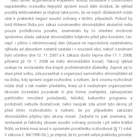
Nad rámec argumentace krajského soudu obsažené v odůvodnění
napadeného rozsudku Nejvyšší správní soud dále dodává, že výklad
použitý stěžovatelem je chybný také proto, že ve svých důsledcích může
vést k praktické negaci soudní ochrany v těchto případech. Pokud by
totiž třídenní lhůta pro zákaz oznámeného shromáždění skutečně měla
pouze pořádkovou povahu, znamenalo by to otevření možnosti
správnímu úřadu zakázat shromáždění kdykoliv před jeho konáním, tzn.
např. i přímo v inkriminovaný den (situace ne nepodobná nastíněnému
výkladu
ad absurdum
ostatně nastala i v souzené věci, neboť oznámení
bylo učiněno dne 12. 11. 2007 a k zákazu došlo teprve dne 17. 1. 2008,
přičemž již 19. 1. 2008 se mělo shromáždění konat). Takový výklad
uvaluje na svolavatele dva krajně problematické důsledky. Zaprvé jej to
staví před volbu, zda posečkat s organizací samotného shromáždění až
na dobu, kdy správní orgán rozhodne, s rizikem, že k onomu rozhodnutí
může dojít v tak malém předstihu, který už k nezbytným organizačním
úkonům (rozeslání pozvánek či jiná forma zveřejnění, zabezpečení
patřičného množství pořadatelů, řečníků, kulturního programu a
podobně) nebude dostačovat, nebo naopak zda učinit tyto úkony již
před tímto rozhodnutím s rizikem, že po případném zakázání
shromáždění přijdou tyto úkony vniveč. Zadruhé to pak znamená, že
svolavatel je fakticky zbaven soudní ochrany, protože i při velmi krátké
lhůtě, ve které musí soud o opravném prostředku rozhodnout (§ 11 odst.
3 zákona č. 84/1990 Sb.), je zřejmé, že to prostě nelze prakticky provést.