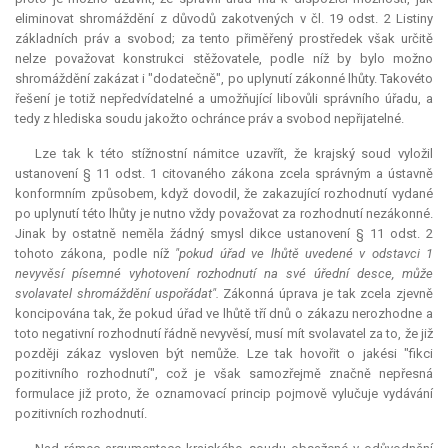
eliminovat
shromáždění z důvodů zakotvených v čl. 19 odst. 2 Listiny
základních práv a svobod; za tento přiměřený prostředek však určitě
nelze považovat konstrukci stěžovatele, podle níž by bylo možno
shromáždění zakázat i "dodatečně", po uplynutí zákonné lhůty. Takovéto
řešení je totiž nepředvídatelné a umožňující libovůli správního úřadu, a
tedy z hlediska soudu jakožto ochránce práv a svobod nepřijatelné.
Lze tak k této stížnostní námitce uzavřít, že krajský soud vyložil
ustanovení § 11 odst. 1 citovaného zákona zcela správným a ústavně
konformním způsobem, když dovodil, že zakazující rozhodnutí vydané
po uplynutí této lhůty je nutno vždy považovat za rozhodnutí nezákonné.
Jinak by ostatně neměla žádný smysl dikce ustanovení § 11 odst. 2
tohoto zákona, podle níž
"pokud úřad ve lhůtě uvedené v odstavci 1
nevyvěsí písemné vyhotovení rozhodnutí na své úřední desce, může
svolavatel shromáždění uspořádat".
Zákonná úprava je tak zcela zjevně
koncipována tak, že pokud úřad ve lhůtě tří dnů o zákazu nerozhodne a
toto negativní rozhodnutí řádně nevyvěsí, musí mít svolavatel za to, že již
později zákaz vysloven být nemůže. Lze tak hovořit o jakési "fikci
pozitivního rozhodnutí", což je však samozřejmě značně nepřesná
formulace již proto, že oznamovací princip pojmově vylučuje vydávání
pozitivních rozhodnutí.