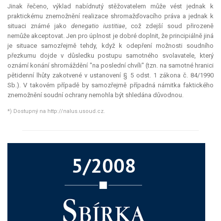
Jinak řečeno, výklad nabídnutý stěžovatelem může vést jednak k
praktickému znemožnění realizace shromažďovacího práva a jednak k
situaci známé jako
denegatio iustitiae
, což zdejší soud přirozeně
nemůže akceptovat. Jen pro úplnost je dobré doplnit, že principiálně jiná
je situace samozřejmě tehdy, když k odepření možnosti soudního
přezkumu dojde v důsledku postupu samotného svolavatele, který
oznámí konání shromáždění "na poslední chvíli" (tzn. na samotné hranici
pětidenní lhůty zakotvené v ustanovení § 5 odst. 1 zákona č. 84/1990
Sb.). V takovém případě by samozřejmě případná námitka faktického
znemožnění soudní ochrany nemohla být shledána důvodnou.
*) Dostupný na http://nalus.usoud.cz.