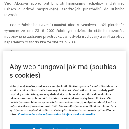
Věc:
Akciová společnost E. proti Finančnímu ředitelství v Ústí nad
Labem o odvod neoprávněně zadržených prostředků do státního
rozpočtu.
Podle žalobního tvrzení Finanční úřad v Semilech uložil platebním
výměrem ze dne 23. 8. 2002 žalobkyni odvést do státního rozpočtu
neoprávněně zadržené prostředky. Její odvolání žalovaný zamítl žalobou
napadeným rozhodnutím ze dne 23. 5. 2003.
Žalobkyně za prvé namítala nesprávné použití rozpočtových pravidel
republiky (dále též „zákon č. 576/1990 Sb.“) a neplatnost rozhodnutí pro
chybějící odkaz na hmotněprávní předpis. Uvedla, že důsledky porušení
Aby web fungoval jak má (souhlas
rozpočtové kázně jsou uvedeny v § 30 zákona č. 576/1990 Sb.
s cookies)
Oprávnění finančního úřadu pak vymezuje § 20 odst. 2 zákona; zde však
právnické osoby uvedeny nejsou, a podle rozpočtových pravidel
Vážený návštěvníku, snažíme se ze všech sil přinášet vysokou úroveň uživatelského
republiky tak postupovat nelze. Dále vytkla, že v napadeném rozhodnutí
komfortu při používání našich webových stránek. Mezi základní předpoklady patří
není uveden údaj o hmotněprávním předpisu; proto je rozhodnutí
např. aby správně fungovalo vyhledávání, abychom vás neobtěžovali nevhodnou
neplatné. Namítala také, že při kontrole účelové
dotace
nemohl finanční
reklamou nebo abychom měli dostatek podnětů, jak web vylepšovat. Proto od Vás
potřebujeme souhlas se zpracováním souborů cookies, tj. malých souborů, které se
úřad jako správce daně postupovat dle daňového řádu, což vyplývá z §
dočasně ukládají ve vašem prohlížeči. Předem děkujeme za udělení souhlasu. Data
32 zák. č. 320/2001 Sb., o finanční kontrole. Rozhodnutí tak bylo vydáno
využijeme ke zlepšování našich služeb a přizpůsobení obsahu webu přímo Vám na
míru.
Oznámení o ochraně osobních údajů a souborů cookie
na základě důkazních prostředků získaných nezákonným způsobem. I
pokud by tu daňový řád byl procesním předpisem, postupoval finanční
úřad v rozporu s jeho § 16 odst. 4 písm. f), neboť se ve zprávě o daňové