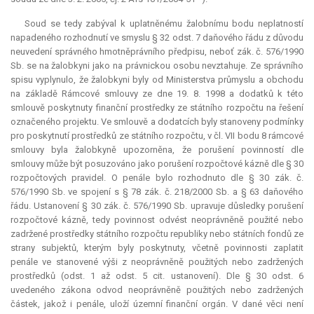
Soud se tedy zabýval k uplatněnému žalobnímu bodu neplatností
napadeného rozhodnutí ve smyslu § 32 odst. 7 daňového řádu z důvodu
neuvedení správného hmotněprávního předpisu, neboť zák. č. 576/1990
Sb. se na žalobkyni jako na právnickou osobu nevztahuje. Ze správního
spisu vyplynulo, že žalobkyni byly od Ministerstva průmyslu a obchodu
na základě Rámcové smlouvy ze dne 19. 8. 1998 a dodatků k této
smlouvě poskytnuty finanční prostředky ze státního rozpočtu na řešení
označeného projektu. Ve smlouvě a dodatcích byly stanoveny podmínky
pro poskytnutí prostředků ze státního rozpočtu, v čl. VII bodu 8 rámcové
smlouvy byla žalobkyně upozorněna, že porušení povinností dle
smlouvy může být posuzováno jako porušení rozpočtové kázně dle § 30
rozpočtových pravidel. O penále bylo rozhodnuto dle § 30 zák. č.
576/1990 Sb. ve spojení s § 78 zák. č. 218/2000 Sb. a § 63 daňového
řádu. Ustanovení § 30 zák. č. 576/1990 Sb. upravuje důsledky porušení
rozpočtové kázně, tedy povinnost odvést neoprávněně použité nebo
zadržené prostředky státního rozpočtu republiky nebo státních fondů ze
strany subjektů, kterým byly poskytnuty, včetně povinnosti zaplatit
penále ve stanovené výši z neoprávněně použitých nebo zadržených
prostředků (odst. 1 až odst. 5 cit. ustanovení). Dle § 30 odst. 6
uvedeného zákona odvod neoprávněně použitých nebo zadržených
částek, jakož i penále, uloží územní finanční orgán. V dané věci není