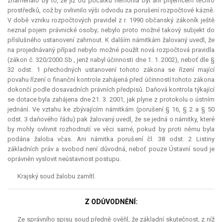
znamenalo by to, že již od počátku nemohla být ani příjemcem těchto
prostředků, což by ovlivnilo výši odvodu za porušení rozpočtové kázně.
V době vzniku rozpočtových pravidel z r. 1990 občanský zákoník ještě
neznal pojem právnické osoby; nebylo proto možné takový subjekt do
příslušného ustanovení zahrnout. K dalším námitkám žalovaný uvedl, že
na projednávaný případ nebylo možné použít nová rozpočtová pravidla
(zákon č. 320/2000 Sb., jenž nabyl účinnosti dne 1. 1. 2002), neboť dle §
32 odst. 1 přechodných ustanovení tohoto zákona se řízení mající
povahu řízení o finanční kontrole zahájená před účinností tohoto zákona
dokončí podle dosavadních právních předpisů. Daňová kontrola týkající
se
dotace
byla zahájena dne 21. 3. 2001, jak plyne z protokolu o ústním
jednání. Ve vztahu ke zbývajícím námitkám (porušení § 16, § 2 a § 50
odst. 3 daňového řádu) pak žalovaný uvedl, že se jedná o námitky, které
by mohly ovlivnit rozhodnutí ve věci samé, pokud by proti němu byla
podána žaloba včas. Ani námitka porušení čl. 38 odst. 2 Listiny
základních práv a svobod není důvodná, neboť pouze Ústavní soud je
oprávněn vyslovit neústavnost postupu.
Krajský soud žalobu zamítl.
Z ODŮVODNĚNÍ:
Ze správního spisu soud předně ověřil, že základní skutečnost, z níž