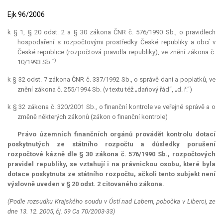
Ejk 96/2006
k § 1, § 20 odst. 2 a § 30 zákona ČNR č. 576/1990 Sb., o pravidlech
hospodaření s rozpočtovými prostředky České republiky a obcí v
České republice (rozpočtová pravidla republiky), ve znění zákona č.
*)
10/1993 Sb.
k § 32 odst. 7 zákona ČNR č. 337/1992 Sb., o správě daní a poplatků, ve
znění zákona č. 255/1994 Sb. (v textu též „daňový řád“, „d. ř.“)
k § 32 zákona č. 320/2001 Sb., o finanční kontrole ve veřejné správě a o
změně některých zákonů (zákon o finanční kontrole)
Právo územních finančních orgánů provádět kontrolu dotací
poskytnutých ze státního rozpočtu a důsledky porušení
rozpočtové kázně dle § 30 zákona č. 576/1990 Sb., rozpočtových
pravidel republiky, se vztahují i na právnickou osobu, které byla
dotace
poskytnuta ze státního rozpočtu, ačkoli tento subjekt není
výslovně uveden v § 20 odst. 2 citovaného zákona.
(Podle rozsudku Krajského soudu v Ústí nad Labem, pobočka v Liberci, ze
dne 13. 12. 2005, čj. 59 Ca 70/2003-33)