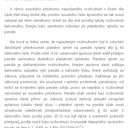
V rámci soudního přezkumu napadeného rozhodnutí v řízení dle
části třetí hlavy druhé dílu prvního soudního řádu správního se tak soud
zabýval jen těmi námitkami, které se dle své povahy týkaly rozhodnutí
žalovaného, kterým bylo zamítnuto odvolání do platebního výměru na
penále.
Na úvod je třeba uvést, že napadeným rozhodnutím byl k odvolání
žalobkyně přezkoumán platební výměr na penále vydaný dle § 63
daňového řádu. Podle odst. 4 cit. ustanovení správce daně sdělí předpis
penále daňovému dlužníkovi platebním výměrem. Platební výměr na
penále je deklaratorním rozhodnutím, kterým správce daně sděluje
daňovému subjektu výši penále a náhradní lhůtu, které vycházejí ze
zákona, případně ze zvláštního právního předpisu. Deklaruje se jím
zákonná povinnost, ale současně i splnění podmínek penalizace, od
nichž se konkrétní výše penále odvíjí, proto se nejedná o rozhodnutí
vyloučené ze soudního přezkumu. Penále však vzniká bez rozhodnutí
správce daně přímo ze zákona, pokud daňový subjekt nezaplatí
splatnou částku daně včas. I platební výměr na penále však musí
obsahovat náležitosti předpokládané ustanovením § 32 odst. 2
daňového řádu; podle písm. d) to má být výrok s uvedením právních
předpisů, podle nichž bylo rozhodnuto (rozsudek Nejvyššího správního
*)
soudu ze dne 3. 2. 2005, čj. 2 Afs 101/2004-51
).