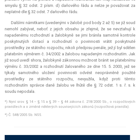
smyslu § 32 odst. 2 písm. d) daňového řádu a nelze je považovat za
neplatné dle § 32 odst. 7 daňového řádu.
Dalšími námitkami (uvedenými v žalobě pod body 2 až 5) se již soud
nemohl zabývat, neboť z jejich obsahu je zřejmé, že se nevztahují k
napadenému rozhodnutí a žalobkyně se jimi bránila samotné kontrole
poskytnutých dotací a rozhodnutí o povinnosti vrátit poskytnuté
prostředky ze státního rozpočtu, nikoli předpisu penále, jež jí byl sdělen
platebním výměrem č. 34/2002 a žalobou napadeným rozhodnutím. Jak
již soud uvedl shora, žalobkyně zákonnou možnost bránit se platebnímu
výměru č. 33/2002 a rozhodnutí žalovaného ze dne 15. 5. 2003, jež se
týkaly samotného uložení povinnosti odvést neoprávněně použité
prostředky ze státního rozpočtu, nevyužila, když proti těmto
rozhodnutím správce daně žalobu ve lhůtě dle § 72 odst. 1 s. ř. s. k
soudu nepodala.
*) Nyní srov. § 14 – § 15 a § 39 – § 44 zákona č. 218/2000 Sb., o rozpočtových
pravidlech a o změně některých souvisejících zákonů (rozpočtová pravidla).
*) Č. 548/2005 Sb. NSS.