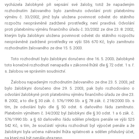
vycházela žalobkyně při sepsání své žaloby, totiž že napadeným
rozhodnutím žalovaného bylo zamítnuto odvolání proti platebnímu
výměru č. 33/2002, jímž byla uložena povinnost odvést do státního
rozpočtu neoprávněně zadržené prostředky, není pravdivá. Odvolání
proti platebnímu výměru finančního úřadu č. 33/2002 ze dne 23. 8. 2002,
kterým byla žalobkyni uložena povinnost odvést do státního rozpočtu
neoprávněně zadržené prostředky ve výši 536 670 Kč, bylo zamítnuto
rozhodnutím žalovaného ze dne 15. 5. 2003.
Toto rozhodnutí bylo žalobkyni doručeno dne 16. 5. 2003; žalobkyně
toto konečné rozhodnutí nenapadla v zákonné lhůtě dle § 72 odst. 1 s. ř.
s. žalobou ve správním soudnictví.
Žalobou napadeným rozhodnutím žalovaného ze dne 23. 5. 2003, jež
bylo žalobkyni doručeno dne 29. 5. 2003, pak bylo rozhodováno o
odvolání žalobkyně proti platebnímu výměru finančního úřadu ze dne 23.
8. 2002, a to dle § 30 zák. č. 576/1990 Sb. a § 78 zák. č. 218/2000 Sb. s
tím, že odvolání bylo dle § 50 odst. 6 daňového řádu zamítnuto.
Platebním výmětem č. 34/2002 byl žalobkyni dle § 30 odst. 1 a 6 zák. č.
576/1990 Sb. a § 63 daňového řádu sdělen předpis penále ve výši 525
542 Kč, s tím, že součástí výroku rozhodnutí byl výpočet penále a že
žalobkyni byla určena náhradní lhůta splatnosti a sdělen příslušný účet,
na který má být penále uhrazeno.