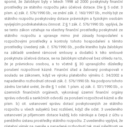
sporné, že žalobkyni byly v letech 1998 až 2000 poskytnuty finanční
prostředky ze státního rozpočtu jako účelová
dotace
. Dle § 5 odst. 3
písm. a) zák. č. 576/1990 Sb., ve znění zák. č. 160/1997 Sb., mohly být ze
státního rozpočtu poskytovány
dotace
právnickým a fyzickým osobám
vyvíjejícím podnikatelskou činnost. Z § 1 zák. č. 576/1990 Sb. vyplývá, že
se tento zákon vztahuje na všechny finanční prostředky poskytnuté ze
státního rozpočtu a upravuje mimo jiné zásady hospodaření s
rozpočtovými prostředky a kontroly tohoto hospodaření s těmito
prostředky. Uvedený zák. č. 576/1990 Sb., podle kterého byla žalobkyni
na základě uvedené rámcové smlouvy a dodatků k této smlouvě
poskytnuta účelová
dotace
, se na žalobkyni vztahoval bez ohledu na to,
že je právnickou osobou, a to včetně § 30 upravujícího důsledky
porušení rozpočtové kázně. Finanční úřad a žalovaný postupovali v
souladu se zákonem, když ve výroku platebního výměru č. 34/2002 a
napadeného rozhodnutí citovali zák. č. 576/1990 Sb. Na podporu tohoto
závěru lze také uvést, že dle § 1 odst. 1 písm. a) zák. č. 531/1990 Sb., o
územních finančních orgánech, vykonávají územní finanční orgány
správu odvodů a sankčních odvodů za porušení rozpočtové kázně a dle
písm. b) cit. ustanovení správu dotací poskytovaných ze státního
rozpočtu u všech subjektů bez rozlišení, když dle odst. 3 uvedeného
ustanovení je příjemcem
dotace
každý, kdo nárokuje a čerpá z účtu u
peněžního ústavu prostředky státního rozpočtu. Z uvedeného vyplývá, že
platební výměr na penále a napadené rozhodnutí tak mají náležitosti ve