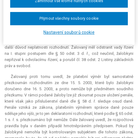
Zamítnout vše kromě nutných cookies
kontrole nevypořádal s námitkou a návrhem žalobkyně. Dalším důvodem
nezákonnosti byl rozpor se základními zásadami daňového řízení dle §
2 odst. 1, 3 a 9 daňového řádu: závěr o neoprávněnosti čerpání
Přijmout všechny soubory cookie
rozpočtových prostředků byl opřen i o porušení „Zásad pro poskytování
a čerpání prostředků čj. 113/43850/1998“, které však nemají charakter
Nastavení souborů cookie
obecně závazného právního předpisu. Touto námitkou se žalovaný
nezabýval, proto je jeho rozhodnutí v rozporu s § 50 odst. 7 d. ř., a je to
další důvod neplatnosti rozhodnutí. Žalovaný měl odstranit vady řízení
na I. stupni postupem dle § 50 odst. 3 d. ř., což neučinil, žalobkyni
nepřizval k odvolacímu řízení, a porušil čl. 38 odst. 2 Listiny základních
práv a svobod.
Žalovaný proti tomu uvedl, že platební výměr byl samostatně
přezkoumán rozhodnutím ze dne 15. 5. 2003, které bylo žalobkyni
doručeno dne 16. 5. 2003, a proto nemůže být předmětem soudního
přezkumu. V rámci podané žaloby lze již zkoumat pouze uložení penále,
které však jako příslušenství daně dle § 58 d. ř. sleduje osud daně.
Penále vzniká ze zákona, platebním výměrem správce daně pouze
sděluje jeho výši, je to jen
deklaratorní
rozhodnutí, které podle § 65 odst.
1 s. ř. s. přezkoumáno být nemůže. Dále žalovaný uvedl, že rozpočtová
pravidla byla v daném případě hmotněprávním předpisem. Pokud by
žalobkyně nemohla být kontrolovaným subjektem dle tohoto zákona,