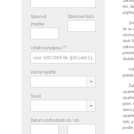
zákona
tím, ž
půjčky
Spisová
Sbírkové číslo
Zmí
značka
že ve 
obchod
druh f
zákona
(?)
Vztah k předpisu
předst
služeb
Vzh
Věcný rejstřík
plateb
Ža
opatře
Soud
opatře
písm. 
rámci 
opatře
Datum rozhodnutí od / do
výši, 
podle 