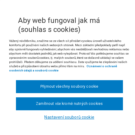
stliže v daňovém řízení nebo v řízení o správním deliktu nebyla ot
osti nebo pro uložení sankce za správní delikt účastníkem řízení vzne
Aby web fungoval jak má
lo, nemusí ve svých rozhodnutích uvádět, že
prekluze
nenastala, či 
tázky; plně postačuje, pokud lze otázku, zda nedošlo k prekluzi, posoud
(souhlas s cookies)
 rozsudku Nejvyššího správního soudu ze dne 15. 7. 2010, čj. 5 Afs 33/2010-5
Vážený návštěvníku, snažíme se ze všech sil přinášet vysokou úroveň uživatelského
komfortu při používání našich webových stránek. Mezi základní předpoklady patří např.
ikatura: č. 1851/2009 Sb. NSS.
aby správně fungovalo vyhledávání, abychom vás neobtěžovali nevhodnou reklamou nebo
abychom měli dostatek podnětů, jak web vylepšovat. Proto od Vás potřebujeme souhlas se
ZSUDEK
zpracováním souborů cookies, tj. malých souborů, které se dočasně ukládají ve vašem
prohlížeči. Předem děkujeme za udělení souhlasu. Data využijeme ke zlepšování našich
služeb a přizpůsobení obsahu webu přímo Vám na míru.
Oznámení o ochraně
šší správní soud
rozhodl v senátu složeném z předsedkyně JUDr. Ludmily Va
osobních údajů a souborů cookie
ové, Ph.D. v právní věci žalobce:
FAMKO, spol. s r. o.,
se sídlem Preslova 2, B
vobody 4, Brno, v řízení o kasační stížnosti žalovaného proti rozsudku Krajské
Přijmout všechny soubory cookie
zsudek Krajského soudu v Brně ze dne 3. 11. 2009, č. j. 31 Ca 32/2009 - 3
Zamítnout vše kromě nutných cookies
ODŮVODNĚNÍ:
Nastavení souborů cookie
hodnutím ze dne 16. 9. 2008, č. j. 15792/08-1500-708772, žalovaný zamítl od
. 4. 2008, č. j. 117676/08/288914/9900, kterým byla žalobci uložena pokuta