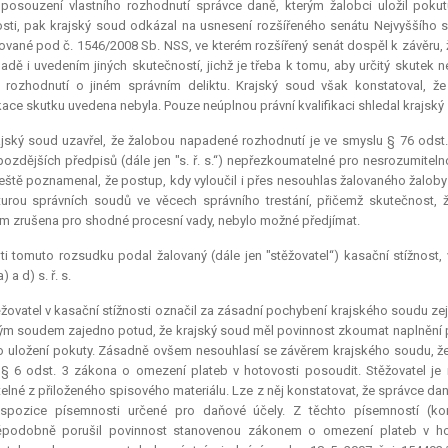
i posouzení vlastního rozhodnutí správce daně, kterým žalobci uložil pok
sti, pak krajský soud odkázal na usnesení rozšířeného senátu Nejvyššího sp
ované pod č. 1546/2008 Sb. NSS, ve kterém rozšířený senát dospěl k závěru,
adě i uvedením jiných skutečností, jichž je třeba k tomu, aby určitý skute
 rozhodnutí o jiném správním deliktu. Krajský soud však konstatoval, 
ikace skutku uvedena nebyla. Pouze neúplnou právní kvalifikaci shledal krajský
jský soud uzavřel, že žalobou napadené rozhodnutí je ve smyslu § 76 odst.
pozdějších předpisů (dále jen "s. ř. s.“) nepřezkoumatelné pro nesrozumite
eště poznamenal, že postup, kdy vyloučil i přes nesouhlas žalovaného žaloby
turou správních soudů ve věcech správního trestání, přičemž skutečnost,
 zrušena pro shodné procesní vady, nebylo možné předjímat.
ti tomuto rozsudku podal žalovaný (dále jen "stěžovatel“) kasační stížnost,
) a d) s. ř. s.
žovatel v kasační stížnosti označil za zásadní pochybení krajského soudu 
ým soudem zajedno potud, že krajský soud měl povinnost zkoumat naplnění 
 o uložení pokuty. Zásadně ovšem nesouhlasí se závěrem krajského soudu, ž
§ 6 odst. 3 zákona o omezení plateb v hotovosti posoudit. Stěžovatel je
elné z přiloženého spisového materiálu. Lze z něj konstatovat, že správce d
ispozice písemnosti určené pro daňové účely. Z těchto písemností (konk
ěpodobně porušil povinnost stanovenou zákonem o omezení plateb v hot