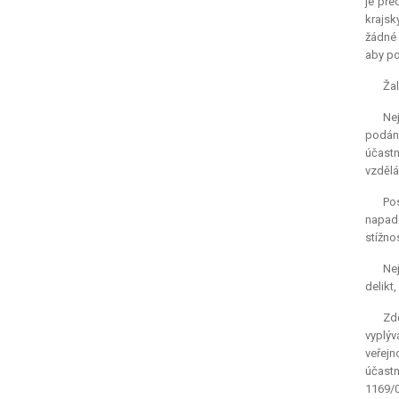
je pře
krajsk
žádné 
aby po
Žal
Nej
podána
účastn
vzdělán
Pos
napade
stížno
Nej
delikt
Zde
vyplý
veřejn
účastn
1169/0