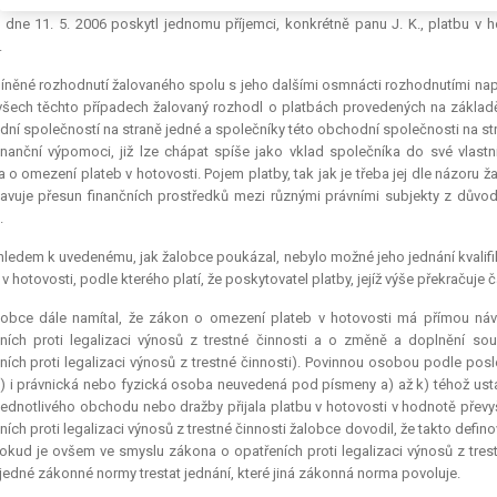
 č. 254/2004 Sb., o omezení plateb v hotovosti, v relevantním znění (dále jen 
e dne 11. 5. 2006 poskytl jednomu příjemci, konkrétně panu J. K., platbu v 
.
něné rozhodnutí žalovaného spolu s jeho dalšími osmnácti rozhodnutími napa
všech těchto případech žalovaný rozhodl o platbách provedených na základ
ní společností na straně jedné a společníky této obchodní společnosti na str
inanční výpomoci, již lze chápat spíše jako vklad společníka do své vlastn
 o omezení plateb v hotovosti. Pojem platby, tak jak je třeba jej dle názoru
avuje přesun finančních prostředků mezi různými právními subjekty z důvodu
.
ledem k uvedenému, jak žalobce poukázal, nebylo možné jeho jednání kvalif
 v hotovosti, podle kterého platí, že poskytovatel platby, jejíž výše překračuje
lobce dále namítal, že zákon o omezení plateb v hotovosti má přímou náv
ních proti legalizaci výnosů z trestné činnosti a o změně a doplnění sou
ních proti legalizaci výnosů z trestné činnosti). Povinnou osobou podle po
l) i právnická nebo fyzická osoba neuvedená pod písmeny a) až k) téhož ust
jednotlivého obchodu nebo dražby přijala platbu v hotovosti v hodnotě přev
ních proti legalizaci výnosů z trestné činnosti žalobce dovodil, že takto de
pokud je ovšem ve smyslu zákona o opatřeních proti legalizaci výnosů z tres
jedné zákonné normy trestat jednání, které jiná zákonná norma povoluje.