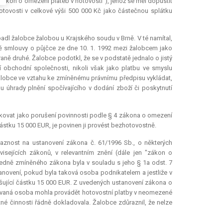
"zákon o omezení plateb v hotovosti“), jehož se měl dopustit
hotovosti v celkové výši 500 000 Kč jako částečnou splátku
dl žalobce žalobou u Krajského soudu v Brně. V té namítal,
ě smlouvy o půjčce ze dne 10. 1. 1992 mezi žalobcem jako
aně druhé. Žalobce podotkl, že se v podstatě jednalo o jistý
í obchodní společnosti, nikoli však jako platbu ve smyslu
 žalobce ve vztahu ke zmíněnému právnímu předpisu vykládat,
 úhrady plnění spočívajícího v dodání zboží či poskytnutí
ikovat jako porušení povinnosti podle § 4 zákona o omezení
 částku 15 000 EUR, je povinen ji provést bezhotovostně.
aznost na ustanovení zákona č. 61/1996 Sb., o některých
visejících zákonů, v relevantním znění (dále jen "zákon o
sledně zmíněného zákona byla v souladu s jeho § 1a odst. 7
anovení, pokud byla taková osoba podnikatelem a jestliže v
yšující částku 15 000 EUR. Z uvedených ustanovení zákona o
finovaná osoba mohla provádět hotovostní platby v neomezené
tné činnosti řádně dokladovala. Žalobce zdůraznil, že nelze