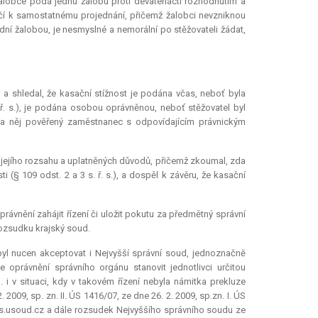
žalobce podá jednu žalobu proti devatenácti rozhodnutím a
učí k samostatnému projednání, přičemž žalobci nevzniknou
ní žalobou, je nesmyslné a nemorální po stěžovateli žádat,
 a shledal, že kasační stížnost je podána včas, neboť byla
. s.), je podána osobou oprávněnou, neboť stěžovatel byl
 za něj pověřený zaměstnanec s odpovídajícím právnickým
h jejího rozsahu a uplatněných důvodů, přičemž zkoumal, zda
 (§ 109 odst. 2 a 3 s. ř. s.), a dospěl k závěru, že kasační
rávnění zahájit řízení či uložit pokutu za předmětný správní
rozsudku krajský soud.
 byl nucen akceptovat i Nejvyšší správní soud, jednoznačně
ze
oprávnění správního orgánu stanovit jednotlivci určitou
j. i v situaci, kdy v takovém řízení nebyla námitka
prekluze
2009, sp. zn. II. ÚS 1416/07, ze dne 26. 2. 2009, sp.zn. I. ÚS
alus.usoud.cz a dále rozsudek Nejvyššího správního soudu ze