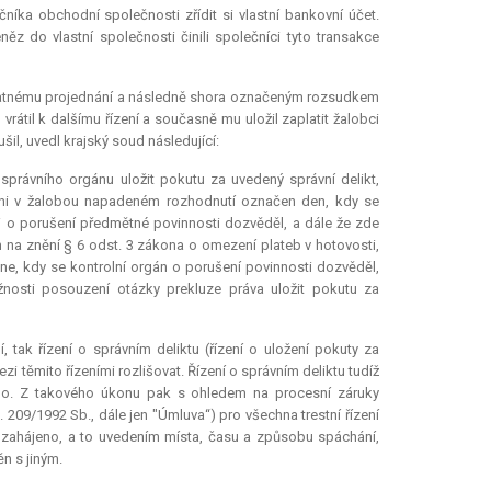
íka obchodní společnosti zřídit si vlastní bankovní účet.
z do vlastní společnosti činili společníci tyto transakce
statnému projednání a následně shora označeným rozsudkem
vrátil k dalšímu řízení a současně mu uložil zaplatit žalobci
il, uvedl krajský soud následující:
správního orgánu uložit pokutu za uvedený správní delikt,
 ani v žalobou napadeném rozhodnutí označen den, kdy se
i o porušení předmětné povinnosti dozvěděl, a dále že zde
m na znění § 6 odst. 3 zákona o omezení plateb v hotovosti,
 dne, kdy se kontrolní orgán o porušení povinnosti dozvěděl,
žnosti posouzení otázky
prekluze
práva uložit pokutu za
, tak řízení o správním deliktu (řízení o uložení pokuty za
 těmito řízeními rozlišovat. Řízení o správním deliktu tudíž
no. Z takového úkonu pak s ohledem na procesní záruky
 209/1992 Sb., dále jen "Úmluva“) pro všechna trestní řízení
ení zahájeno, a to uvedením místa, času a způsobu spáchání,
n s jiným.