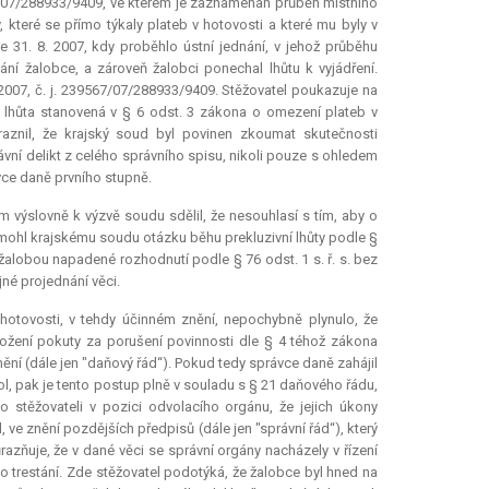
93/07/288933/9409, ve kterém je zaznamenán průběh místního
, které se přímo týkaly plateb v hotovosti a které mu byly v
 31. 8. 2007, kdy proběhlo ústní jednání, v jehož průběhu
ání žalobce, a zároveň žalobci ponechal lhůtu k vyjádření.
2007, č. j. 239567/07/288933/9409. Stěžovatel poukazuje na
í lhůta stanovená v § 6 odst. 3 zákona o omezení plateb v
raznil, že krajský soud byl povinen zkoumat skutečnosti
vní delikt z celého správního spisu, nikoli pouze s ohledem
ce daně prvního stupně.
em výslovně k výzvě soudu sdělil, že nesouhlasí s tím, aby o
ě mohl krajskému soudu otázku běhu prekluzivní lhůty podle §
žalobou napadené rozhodnutí podle § 76 odst. 1 s. ř. s. bez
né projednání věci.
hotovosti, v tehdy účinném znění, nepochybně plynulo, že
ložení pokuty za porušení povinnosti dle § 4 téhož zákona
ění (dále jen "daňový řád“). Pokud tedy správce daně zahájil
ol, pak je tento postup plně v souladu s § 21 daňového řádu,
o stěžovateli v pozici odvolacího orgánu, že jejich úkony
ve znění pozdějších předpisů (dále jen "správní řád“), který
razňuje, že v dané věci se správní orgány nacházely v řízení
o trestání. Zde stěžovatel podotýká, že žalobce byl hned na