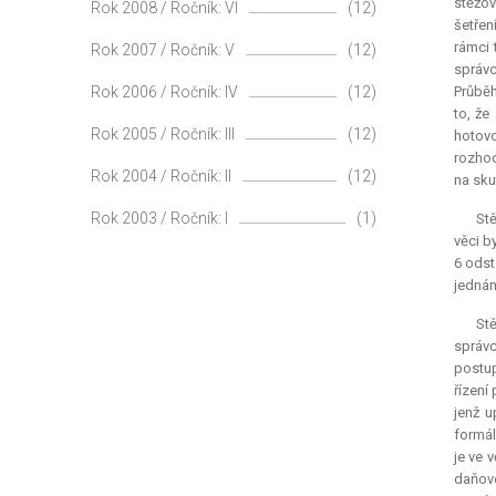
stěžov
Rok 2008 / Ročník: VI
(12)
šetřen
rámci 
Rok 2007 / Ročník: V
(12)
správc
Rok 2006 / Ročník: IV
(12)
Průběh
to, že
Rok 2005 / Ročník: III
(12)
hotovo
rozho
Rok 2004 / Ročník: II
(12)
na sku
Rok 2003 / Ročník: I
(1)
Stě
věci b
6 odst
jednán
St
správc
postup
řízení
jenž u
formál
je ve 
daňové