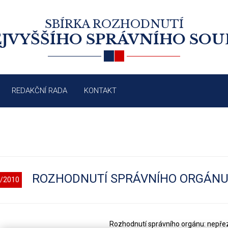
SBÍRKA ROZHODNUTÍ
JVYŠŠÍHO SPRÁVNÍHO SO
REDAKČNÍ RADA
KONTAKT
ROZHODNUTÍ SPRÁVNÍHO ORGÁN
/2010
Rozhodnutí správního orgánu: nepř