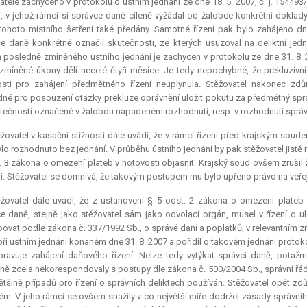
atele zachyceno v protokolu o ústním jednání ze dne 18. 5. 2007, č. j. 1544
í, v jehož rámci si správce daně cíleně vyžádal od žalobce konkrétní doklady
tohoto místního šetření také předány. Samotné řízení pak bylo zahájeno dne
e daně konkrétně označil skutečnosti, ze kterých usuzoval na deliktní jedn
 posledně zmíněného ústního jednání je zachycen v protokolu ze dne 31. 8. 
 zmíněné úkony dělí necelé čtyři měsíce. Je tedy nepochybné, že prekluzívn
sti pro zahájení předmětného řízení neuplynula. Stěžovatel nakonec zdů
dné pro posouzení otázky
prekluze
oprávnění uložit pokutu za předmětný sprá
tečnosti označené v žalobou napadeném rozhodnutí, resp. v rozhodnutí správ
žovatel v kasační stížnosti dále uvádí, že v rámci řízení před krajským soud
ylo rozhodnuto bez jednání. V průběhu ústního jednání by pak stěžovatel jist
. 3 zákona o omezení plateb v hotovosti objasnit. Krajský soud ovšem zrušil 
í. Stěžovatel se domnívá, že takovým postupem mu bylo upřeno právo na veřej
ěžovatel dále uvádí, že z ustanovení § 5 odst. 2 zákona o omezení plateb 
e daně, stejně jako stěžovatel sám jako odvolací orgán, musel v řízení o u
ovat podle zákona č. 337/1992 Sb., o správě daní a poplatků, v relevantním zn
 při ústním jednání konaném dne 31. 8. 2007 a pořídil o takovém jednání protok
pravuje zahájení daňového řízení. Nelze tedy vytýkat správci daně, potažm
ně zcela nekorespondovaly s postupy dle zákona č. 500/2004 Sb., správní řád, 
většině případů pro řízení o správních deliktech používán. Stěžovatel opět zdů
m. V jeho rámci se ovšem snažily v co největší míře dodržet zásady správníh