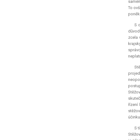
samém 
To ovš
poněku
S 
důvodu
zcela 
krajsk
správc
neplat
St
proje
neopod
postup
Stěžo
skuteč
řízení
stěžov
účinku
S t
Stěžov