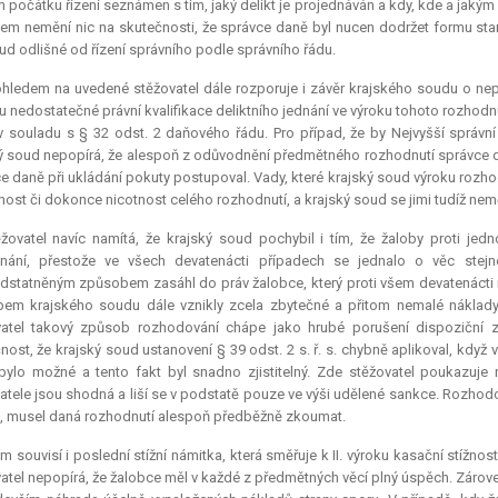
počátku řízení seznámen s tím, jaký delikt je projednáván a kdy, kde a jaký
em nemění nic na skutečnosti, že správce daně byl nucen dodržet formu sta
d odlišné od řízení správního podle správního řádu.
ohledem na uvedené stěžovatel dále rozporuje i závěr krajského soudu o n
 nedostatečné právní kvalifikace deliktního jednání ve výroku tohoto rozhodnu
v souladu s § 32 odst. 2 daňového řádu. Pro případ, že by Nejvyšší správní
ý soud nepopírá, že alespoň z odůvodnění předmětného rozhodnutí správce 
e daně při ukládání pokuty postupoval. Vady, které krajský soud výroku rozh
nost či dokonce nicotnost celého rozhodnutí, a krajský soud se jimi tudíž nem
ěžovatel navíc namítá, že krajský soud pochybil i tím, že žaloby proti j
dnání, přestože ve všech devatenácti případech se jednalo o věc stej
statněným způsobem zasáhl do práv žalobce, který proti všem devatenácti 
em krajského soudu dále vznikly zcela zbytečné a přitom nemalé náklady, 
vatel takový způsob rozhodování chápe jako hrubé porušení dispoziční
nost, že krajský soud ustanovení § 39 odst. 2 s. ř. s. chybně aplikoval, kdy
 bylo možné a tento fakt byl snadno zjistitelný. Zde stěžovatel poukazuje
atele jsou shodná a liší se v podstatě pouze ve výši udělené sankce. Rozhodov
, musel daná rozhodnutí alespoň předběžně zkoumat.
ím souvisí i poslední stížní námitka, která směřuje k II. výroku kasační stížn
atel nepopírá, že žalobce měl v každé z předmětných věcí plný úspěch. Zárove