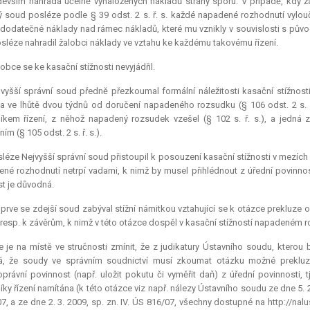
devším náhrada účelně vynaložených nákladů strany sporu. V případě, kdy 
ý soud posléze podle § 39 odst. 2 s. ř. s. každé napadené rozhodnutí vylo
dodatečné náklady nad rámec nákladů, které mu vznikly v souvislosti s původ
sléze nahradil žalobci náklady ve vztahu ke každému takovému řízení.
obce se ke kasační stížnosti nevyjádřil.
vyšší správní soud předně přezkoumal formální náležitosti kasační stížnosti
 ve lhůtě dvou týdnů od doručení napadeného rozsudku (§ 106 odst. 2 s. ř
íkem řízení, z něhož napadený rozsudek vzešel (§ 102 s. ř. s.), a jedná
ím (§ 105 odst. 2 s. ř. s.).
léze Nejvyšší správní soud přistoupil k posouzení kasační stížnosti v mezíc
né rozhodnutí netrpí vadami, k nimž by musel přihlédnout z úřední povinnosti
st je důvodná.
prve se zdejší soud zabýval stížní námitkou vztahující se k otázce
prekluze
op
, resp. k závěrům, k nimž v této otázce dospěl v kasační stížností napadeném 
 je na místě ve stručnosti zmínit, že z judikatury Ústavního soudu, kterou
vá, že soudy ve správním soudnictví musí zkoumat otázku možné
preklu
oprávní povinnost (např. uložit pokutu či vyměřit daň) z úřední povinnosti, t
íky řízení namítána (k této otázce viz např. nálezy Ústavního soudu ze dne 5. 2. 
7, a ze dne 2. 3. 2009, sp. zn. IV. ÚS 816/07, všechny dostupné na http://n