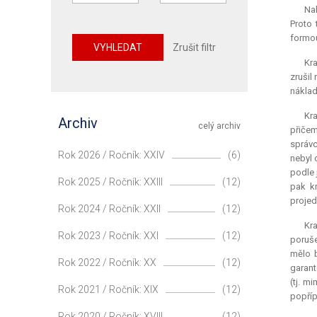
Nak
Proto 
formo
VYHLEDAT
Zrušit filtr
Kr
zrušil
náklad
Kr
Archiv
celý archiv
přičem
správc
Rok 2026 / Ročník: XXIV
(6)
nebyl 
podle 
Rok 2025 / Ročník: XXIII
(12)
pak k
projed
Rok 2024 / Ročník: XXII
(12)
Kra
Rok 2023 / Ročník: XXI
(12)
poruše
mělo 
Rok 2022 / Ročník: XX
(12)
garant
(tj. m
Rok 2021 / Ročník: XIX
(12)
popříp
Rok 2020 / Ročník: XVIII
(12)