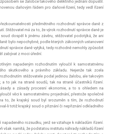
m způsobem se žalobce takového deliktního jednání dopustil.
novenou daňovým řádem pro daňové řízení, tedy vedl řízení
epřezkoumatelnosti předmětného rozhodnutí správce daně z
tí. Stěžovatel má za to, že výrok rozhodnutí správce daně je
 soud dospěl k jinému závěru, stěžovatel podotýká, že ani
daně bylo nepochybné, podle kterých zákonných ustanovení
odnutí správce daně vytýká, tedy rozhodně nemohly způsobit
ěl zabývat z moci úřední.
ednotlivým napadeným rozhodnutím vyloučil k samostatnému
ného skutkového a právního základu. Nejenže tak zcela
rozhodnutím stěžovatele podal jedinou žalobu, ale takovým
a to jak na straně soudů, tak na straně účastníků řízení.
 zásady a zásady procesní ekonomie, a to s ohledem na
ž vyloučil věci k samostatnému projednání, přestože společné
 na to, že krajský soud byl srozuměn s tím, že rozhodnutí
al-li totiž krajský soud o přiznání či nepřiznání odkladného
ostí napadeného rozsudku, jenž se vztahuje k nákladům řízení.
ň však namítá, že podstatou institutu náhrady nákladů řízení