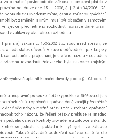
utu za porušení povinnosti dle zákona o omezení plateb v
rávního soudu ze dne 15. 1. 2008, č. j. 2 As 34/2006 - 73,
 že popis skutku uvedením místa, času a způsobu spáchání,
k nemohl být zaměněn s jiným, musí být obsažen v samotném
že ve výroku předmětného rozhodnutí správce daně právní
 soud v záhlaví výroku tohoto rozhodnutí.
 1 písm. a) zákona č. 150/2002 Sb., soudní řád správní, ve
lnost a nedostatek důvodů. V závěru odůvodnění pak krajský
 k samostatnému projednání, je dle jeho názoru v souladu s
 že všechna rozhodnutí žalovaného byla nakonec krajským
 v níž výslovně uplatnil kasační důvody podle § 103 odst. 1
zejména nesprávné posouzení otázky
prekluze
. Stěžovatel je s
podmínek zániku oprávnění správce daně zahájit předmětné
e v dané věci nebylo možné otázku zániku tohoto oprávnění
 naopak toho názoru, že řešení otázky
prekluze
je snadno
aně v průběhu daňové kontroly prováděné u žalobce získal do
rétně se jednalo o pokladní knihy) zjistil, že žalobce
ovosti. Takové důvodné podezření správce daně je dle