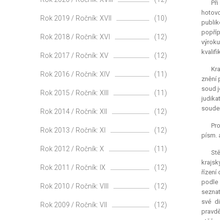
Př
hotovo
Rok 2019 / Ročník: XVII
(10)
publik
popříp
Rok 2018 / Ročník: XVI
(12)
výroku
kvalif
Rok 2017 / Ročník: XV
(12)
Kra
Rok 2016 / Ročník: XIV
(11)
znění 
soud j
Rok 2015 / Ročník: XIII
(11)
judika
soudem
Rok 2014 / Ročník: XII
(12)
Pro
Rok 2013 / Ročník: XI
(12)
písm. a
Rok 2012 / Ročník: X
(11)
Stě
krajsk
Rok 2011 / Ročník: IX
(12)
řízení
podle 
Rok 2010 / Ročník: VIII
(12)
seznat
své d
Rok 2009 / Ročník: VII
(12)
pravd