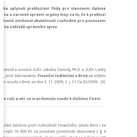
ázka uplynutí prekluzivní lhůty pro stanovení daňové
sena a zároveň správní orgány mají za to, že k prekluzi
výslovně zmiňovat skutečnosti rozhodné pro posouzení
it na základě správního spisu.
5)
lentové a soudců JUDr. Jakuba Camrdy, Ph.D. a JUDr. Lenky
rno, proti žalovanému:
Finanční ředitelství v Brně,
se sídlem
ho soudu v Brně ze dne 3. 11. 2009, č. j. 31 Ca 32/2009 - 30,
0
se ruší
a věc
se vrací
tomuto soudu k dalšímu řízení.
volání žalobce proti rozhodnutí Finančního úřadu Brno I ze
 ve výši 16 000 Kč za porušení povinnosti stanovené v § 4