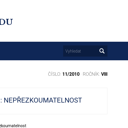
UDU
ČÍSLO:
11/2010
· ROČNÍK:
VIII
U: NEPŘEZKOUMATELNOST
ezkoumatelnost