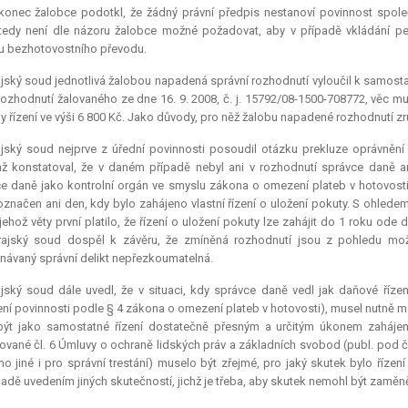
onec žalobce podotkl, že žádný právní předpis nestanoví povinnost společn
tedy není dle názoru žalobce možné požadovat, aby v případě vkládání peně
u bezhotovostního převodu.
ajský soud jednotlivá žalobou napadená správní rozhodnutí vyloučil k samo
 rozhodnutí žalovaného ze dne 16. 9. 2008, č. j. 15792/08-1500-708772, věc mu 
y řízení ve výši 6 800 Kč. Jako důvody, pro něž žalobu napadené rozhodnutí zruš
ajský soud nejprve z úřední povinnosti posoudil otázku
prekluze
oprávnění 
ž konstatoval, že v daném případě nebyl ani v rozhodnutí správce daně
e daně jako kontrolní orgán ve smyslu zákona o omezení plateb v hotovost
označen ani den, kdy bylo zahájeno vlastní řízení o uložení pokuty. S ohlede
jehož věty první platilo, že řízení o uložení pokuty lze zahájit do 1 roku ode
rajský soud dospěl k závěru, že zmíněná rozhodnutí jsou z pohledu mo
návaný správní delikt nepřezkoumatelná.
jský soud dále uvedl, že v situaci, kdy správce daně vedl jak daňové řízení
ní povinnosti podle § 4 zákona o omezení plateb v hotovosti), musel nutně mezi
být jako samostatné řízení dostatečně přesným a určitým úkonem zaháje
ované čl. 6 Úmluvy o ochraně lidských práv a základních svobod (publ. pod č.
imo jiné i pro správní trestání) muselo být zřejmé, pro jaký skutek bylo říz
adě uvedením jiných skutečností, jichž je třeba, aby skutek nemohl být zaměně