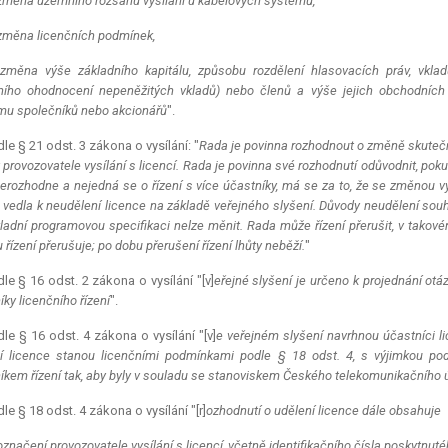
změna územního rozsahu vysílání u kabelových systémů,
změna licenčních podmínek,
změna výše základního kapitálu, způsobu rozdělení hlasovacích práv, vkla
ního ohodnocení nepeněžitých vkladů) nebo členů a výše jejich obchodních
u společníků nebo akcionářů
".
le § 21 odst. 3 zákona o vysílání: "
Rada je povinna rozhodnout o změně skutečno
 provozovatele vysílání s licencí. Rada je povinna své rozhodnutí odůvodnit, pok
nerozhodne a nejedná se o řízení s více účastníky, má se za to, že se změnou v
vedla k neudělení licence na základě veřejného slyšení. Důvody neudělení souhl
kladní programovou specifikaci nelze měnit. Rada může řízení přerušit, v takov
řízení přerušuje; po dobu přerušení řízení lhůty neběží.
"
le § 16 odst. 2 zákona o vysílání "[v]
eřejné slyšení je určeno k projednání ot
ky licenčního řízení
".
le § 16 odst. 4 zákona o vysílání "[v]
e veřejném slyšení navrhnou účastníci li
í licence stanou licenčními podmínkami podle § 18 odst. 4, s výjimkou p
íkem řízení tak, aby byly v souladu se stanoviskem Českého telekomunikačního 
le § 18 odst. 4 zákona o vysílání "[r]
ozhodnutí o udělení licence dále obsahuje
označení provozovatele vysílání s licencí, včetně identifikačního čísla poskytnu