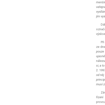
menšin
veřejn
vysílá
jím vy
Dá
označe
výslov
Při
ze dne
pouze 
ujasně
nálezu
si, a t
2. 199
od něj
princi
musí z
Zá
řízen
provoz