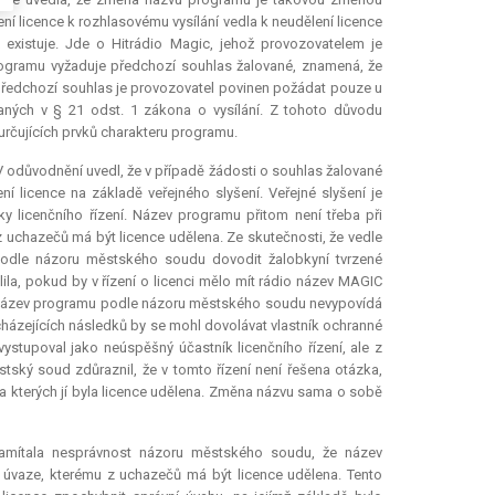
ení licence k rozhlasovému vysílání vedla k neudělení licence
existuje. Jde o Hitrádio Magic, jehož provozovatelem je
rogramu vyžaduje předchozí souhlas žalované, znamená, že
předchozí souhlas je provozovatel povinen požádat pouze u
aných v § 21 odst. 1 zákona o vysílání. Z tohoto důvodu
určujících prvků charakteru programu.
V odůvodnění uvedl, že v případě žádosti o souhlas žalované
licence na základě veřejného slyšení. Veřejné slyšení je
y licenčního řízení. Název programu přitom není třeba při
 z uchazečů má být licence udělena. Ze skutečnosti, že vedle
odle názoru městského soudu dovodit žalobkyní tvrzené
lila, pokud by v řízení o licenci mělo mít rádio název MAGIC
. Název programu podle názoru městského soudu nevypovídá
ycházejících následků by se mohl dovolávat vlastník ochranné
vystupoval jako neúspěšný účastník licenčního řízení, ale z
tský soud zdůraznil, že v tomto řízení není řešena otázka,
a kterých jí byla licence udělena. Změna názvu sama o sobě
 Namítala nesprávnost názoru městského soudu, že název
ři úvaze, kterému z uchazečů má být licence udělena. Tento