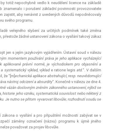
by totiž nepochybně vedlo k neudělení licence na základě
b znamenalo i porušení základní povinnosti provozovatele
vinen zajistit, aby nenávist z uvedených důvodů nepodněcovaly
zvu svého programu.
kladě veřejného slyšení za určitých podmínek také změna
, přestože žádné ustanovení zákona o vysílání takový zákaz
jit jen s jejím jazykovým vyjádřením. Ústavní soud v nálezu
lným momentem používání práva je jeho aplikace vycházející
se k aplikované právní normě, je východiskem pro objasnění a
ý a systematický výklad, výklad
e ratione legis
atd.
". V dalším
l, že "[m]
echanická aplikace abstrahující, resp. neuvědomující
ráva nástroj odcizení a absurdity
". Konečně v nálezu ze dne 4.
utně vázán doslovným zněním zákonného ustanovení, nýbrž se
, historie jeho vzniku, systematická souvislost nebo některý z
u. Je nutno se přitom vyvarovat libovůle; rozhodnutí soudu se
zákona o vysílání a pro připuštění možnosti zabývat se v
bezpečí záměny označení (názvu) programu k újmě jiného
nelze považovat za projev libovůle.