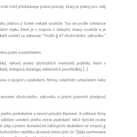
ti totiž představuje právní princip, který je platný pro celý
íku jednou z forem nekalé soutěže. Tou se podle odstavce
kém styku, které je v rozporu s dobrými mravy soutěže a je
kalá soutěž se zakazuje.
" Podle § 47 obchodního zákoníku "
rávu jiným soutěžitelem,
obků, výkonů anebo obchodních materiálů podniku, které v
balů, tiskopisů, katalogů, reklamních prostředků),
[...]
avu o spojení s podnikem, firmou, zvláštním označením nebo
tanovení obchodního zákoníku a jiných právních předpisů
jiného podnikatele a nesmí působit klamavě. K odlišení firmy
 odlišení uvedení jiného místa podnikání. Má-li fyzická osoba
rmě údaj o jménu dostatečně odlišujícím dodatkem ve smyslu §
 obchodního rejstříku zkoumá mimo jiné i to "[z]
da navrhovaná