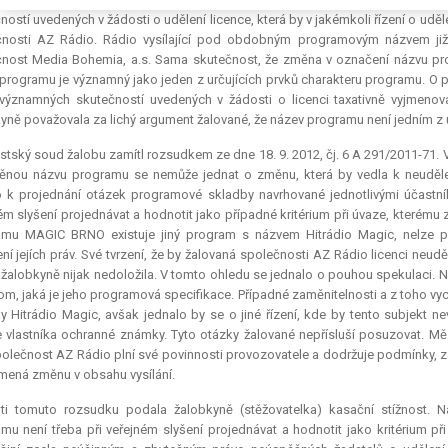
ností uvedených v žádosti o udělení licence, která by v jakémkoli řízení o uděl
nosti AZ Rádio. Rádio vysílající pod obdobným programovým názvem již 
čnost Media
Bohemia
, a.s. Sama skutečnost, že změna v označení názvu p
programu je významný jako jeden z určujících prvků charakteru programu. O 
ýznamných skutečností uvedených v žádosti o licenci taxativně vyjmenov
yně považovala za lichý argument žalované, že název programu není jedním z 
tský soud žalobu zamítl rozsudkem ze dne 18. 9. 2012, čj. 6 A 291/2011-71. 
nou názvu programu se nemůže jednat o změnu, která by vedla k neudělení 
 k projednání otázek programové skladby navrhované jednotlivými účastník
ém slyšení projednávat a hodnotit jako případné kritérium při úvaze, kterému
amu MAGIC BRNO existuje jiný program s názvem Hitrádio Magic, nelze p
ní jejích práv. Své tvrzení, že by žalovaná společnosti AZ Rádio licenci neudě
žalobkyně nijak nedoložila. V tomto ohledu se jednalo o pouhou spekulaci
tom, jaká je jeho programová specifikace. Případné zaměnitelnosti a z toho v
 Hitrádio Magic, avšak jednalo by se o jiné řízení, kde by tento subjekt ne
 vlastníka ochranné známky. Tyto otázky žalované nepřísluší posuzovat. Měs
olečnost AZ Rádio plní své povinnosti provozovatele a dodržuje podmínky, z
ená změnu v obsahu vysílání.
oti tomuto rozsudku podala žalobkyně (stěžovatelka) kasační stížnost.
mu není třeba při veřejném slyšení projednávat a hodnotit jako kritérium p