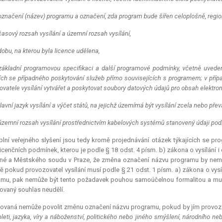
označení (název) programu a označení, zda program bude šířen celoplošně, regio
časový rozsah vysílání a územní rozsah vysílání,
dobu, na kterou byla licence udělena,
základní programovou specifikaci a další programové podmínky, včetně uvede
cích se případného poskytování služeb přímo souvisejících s programem; v případ
ovatele vysílání vytvářet a poskytovat soubory datových údajů pro obsah elektr
hlavní jazyk vysílání a výčet států, na jejichž územímá být vysílání zcela nebo přev
územní rozsah vysílání prostřednictvím kabelových systémů stanovený údaji podle §
lní veřejného slyšení jsou tedy kromě projednávání otázek týkajících se pro
licenčních podmínek, kterou je podle § 18 odst. 4 písm. b) zákona o vysílání
né a Městského soudu v Praze, že změna označení názvu programu by nemohl
ě pokud provozovatel vysílání musí podle § 21 odst. 1 písm. a) zákona o vy
mu, pak nemůže být tento požadavek pouhou samoúčelnou formalitou a musí 
vaný souhlas neudělí.
ovaná nemůže povolit změnu označení názvu programu, pokud by jím provozov
pleti, jazyka, víry a náboženství, politického nebo jiného smýšlení, národního n