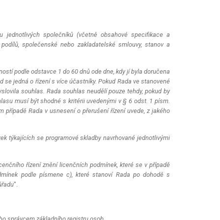
du jednotlivých společníků (včetně obsahové specifikace a
 podílů, společenské nebo zakladatelské smlouvy, stanov a
stí podle odstavce 1 do 60 dnů ode dne, kdy jí byla doručena
ud se jedná o řízení s více účastníky. Pokud Rada ve stanovené
yslovila souhlas. Rada souhlas neudělí pouze tehdy, pokud by
asu musí být shodné s kritérii uvedenými v § 6 odst. 1 písm.
ém případě Rada v usnesení o přerušení řízení uvede, z jakého
ázek týkajících se programové skladby navrhované jednotlivými
cenčního řízení znění licenčních podmínek, které se v případě
odmínek podle písmene c), které stanoví Rada po dohodě s
úřadu
".
tého správcem základního registru osob,