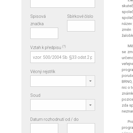
skuteč
společ
Spisová
Sbírkové číslo
spole
značka
název 
změn v
žalobk
Měs
(?)
Vztah k předpisu
se změ
určeno
veřejn
progr
Věcný rejstřík
poruše
BRNO, 
nic o 
známky
Soud
pozice
zda sp
neznam
Datum rozhodnutí od / do
Pr
progra