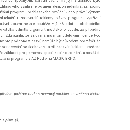
icence zpochybnit správní úvahu, na jejímž základě bylo
hlasového vysílání je povinen alespoň jedenkrát za hodinu
učástí programu rozhlasového vysílání. Jeho právní význam
osluchačů i zadavatelů reklamy. Název programu využívají
 právní úpravu nekalé soutěže v § 46 odst. 1 obchodního
ěžovatelka odmítla argument městského soudu, že případné
. Zdůraznila, že žalovaná musí při udělování licence tyto
ěny pro podobnost názvů nemůže být důvodem pro závěr, že
yhodnocování poslechovosti a při zadávání reklam. Uvedené
e základní programovou specifikaci nelze měnit a součástí
evzatého programu z AZ Rádio na MAGIC BRNO.
nen předem požádat Radu o písemný souhlas se změnou těchto
 1 písm. y),