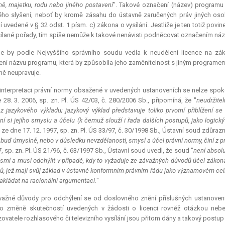
ě, majetku, rodu nebo jiného postavení
". Takové označení (název) programu 
ého slyšení, neboť by kromě zásahu do ústavně zaručených práv jiných oso
ní uvedené v § 32 odst. 1 písm. c) zákona o vysílání. Jestliže je ten totiž po
sílané pořady, tím spíše nemůže k takové nenávisti podněcovat označením ná
le by podle Nejvyššího správního soudu vedla k neudělení licence na zá
ní názvu programu, která by způsobila jeho zaměnitelnost s jiným programem
ně neupravuje.
 interpretaci právní normy obsažené v uvedených ustanoveních se nelze spoko
 28. 3. 2006, sp. zn. Pl. ÚS 42/03, č. 280/2006 Sb., připomíná, že "
neudržite
z jazykového výkladu; jazykový výklad představuje toliko prvotní přiblížení 
ní si jejího smyslu a účelu (k čemuž slouží i řada dalších postupů, jako logick
 ze dne 17. 12. 1997, sp. zn. Pl. ÚS 33/97, č. 30/1998 Sb., Ústavní soud zdůrazni
o buď úmyslně, nebo v důsledku nevzdělanosti, smysl a účel právní normy, činí z p
7, sp. zn. Pl. ÚS 21/96, č. 63/1997 Sb., Ústavní soud uvedl, že soud "
není absol
 smí a musí odchýlit v případě, kdy to vyžaduje ze závažných důvodů účel zákona
pů, jež mají svůj základ v ústavně konformním právním řádu jako významovém celk
akládat na racionální argumentaci.
"
važné důvody pro odchýlení se od doslovného znění příslušných ustanovení 
í o změně skutečností uvedených v žádosti o licenci rovněž otázkou ne
ovatele rozhlasového či televizního vysílání jsou přitom dány a takový postup 