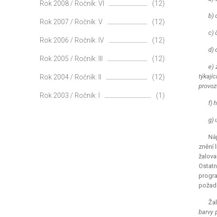
Rok 2008 / Ročník: VI
(12)
b) 
Rok 2007 / Ročník: V
(12)
c) 
Rok 2006 / Ročník: IV
(12)
d) 
Rok 2005 / Ročník: III
(12)
e) 
týkají
Rok 2004 / Ročník: II
(12)
provoz
Rok 2003 / Ročník: I
(1)
f) 
g) 
Náp
znění 
žalova
Ostatn
progra
požado
Žal
barvy 