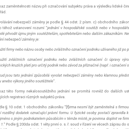
az zaměnitelnosti názvu při označování subjektu práva a výsledku lidské činnos
řád.
volávání nebezpečí záměny je podle § 44 odst. 2 písm. c) obchodního zákon
o téhož ustanovení rozumí "
jednání v hospodářské soutěži nebo v hospodářs
ilé přivodit újmu jiným soutěžitelům, spotřebitelům nebo dalším zákazníkům. Ne
ání nebezpečí záměny je:
užití firmy nebo názvu osoby nebo zvláštního označení podniku užívaného již po p
 užití zvláštních označení podniku nebo zvláštních označení či úpravy výr
ckých kruzích platí pro určitý podnik nebo závod za příznačné (např. i označení o
ud jsou tato jednání způsobilá vyvolat nebezpečí záměny nebo klamnou předst
y anebo výkony jiného soutěžitele
".
kaz této formy nekalosoutěžního jednání se promítá rovněž do dalších us
jících registraci různých subjektů práva.
le § 10 odst. 1 obchodního zákoníku "[f]
irma nesmí být zaměnitelná s firmou 
í rozdílný dodatek označující právní formu. U fyzické osoby postačí zpravidla k
 jméno s jiným podnikatelem působícím v témže místě, je povinna doplnit ve fi
 1.
" Podle § 200da odst. 1 věty první o. s. ř. soud v řízení ve věcech zápisu do