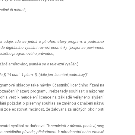
nálně či místně,
ní údaje, zda se jedná o plnoformátový program, a podmínek
ě digitálního vysílání rovněž podmínky týkající se povinnosti
onického programového průvodce,
ážně směrováno, jedná-li se o televizní vysílání,
 14 odst. 1 písm. f), (dále jen ,licenční podmínky')
".
gramové skladby také návrhy účastníků licenčního řízení na
 i označení (název) programu. Nelze tedy souhlasit s názorem
a vést k neudělení licence na základě veřejného slyšení.
sílání požádat o písemný souhlas se změnou označení názvu
zde existovat možnost, že žalovaná za určitých okolností
atel vysílání podněcoval "
k nenávisti z důvodu pohlaví, rasy,
ebo sociálního původu, příslušnosti k národnostní nebo etnické