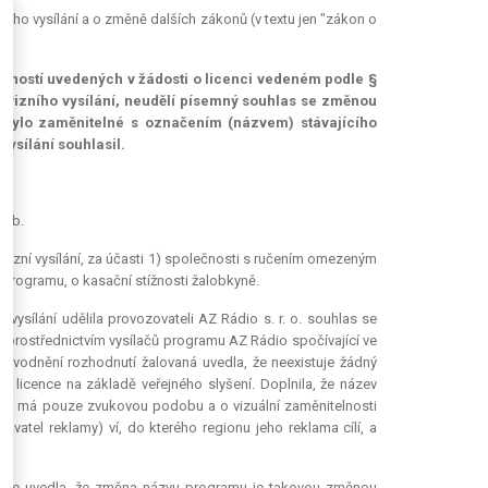
ního vysílání a o změně dalších zákonů (v textu jen "zákon o
tečností uvedených v žádosti o licenci vedeném podle §
elevizního vysílání, neudělí písemný souhlas se změnou
 bylo zaměnitelné s označením (názvem) stávajícího
ysílání souhlasil.
 Sb.
izní vysílání, za účasti 1) společnosti s ručením omezeným
rogramu, o kasační stížnosti žalobkyně.
ysílání udělila provozovateli AZ Rádio s. r. o. souhlas se
 prostřednictvím vysílačů programu AZ Rádio spočívající ve
vodnění rozhodnutí žalovaná uvedla, že neexistuje žádný
 licence na základě veřejného slyšení. Doplnila, že název
lání má pouze zvukovou podobu a o vizuální zaměnitelnosti
atel reklamy) ví, do kterého regionu jeho reklama cílí, a
raze uvedla, že změna názvu programu je takovou změnou