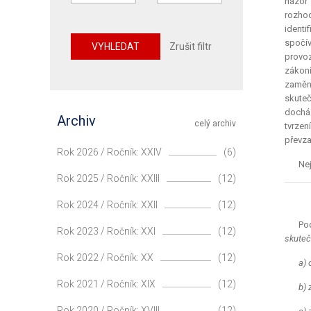
názor 
rozhod
identi
spočív
VYHLEDAT
Zrušit filtr
provoz
zákoní
zaměni
skuteč
docház
Archiv
celý archiv
tvrzen
převza
Rok 2026 / Ročník: XXIV
(6)
Nej
Rok 2025 / Ročník: XXIII
(12)
Rok 2024 / Ročník: XXII
(12)
Pod
Rok 2023 / Ročník: XXI
(12)
skuteč
Rok 2022 / Ročník: XX
(12)
a) 
Rok 2021 / Ročník: XIX
(12)
b) 
Rok 2020 / Ročník: XVIII
(12)