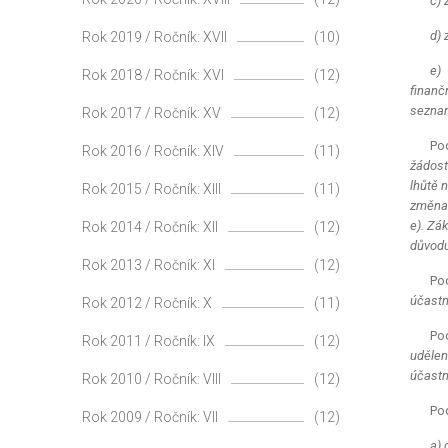
c) 
d) 
Rok 2019 / Ročník: XVII
(10)
e) 
Rok 2018 / Ročník: XVI
(12)
finanč
seznam
Rok 2017 / Ročník: XV
(12)
Pod
Rok 2016 / Ročník: XIV
(11)
žádost
lhůtě 
Rok 2015 / Ročník: XIII
(11)
změna 
e). Zá
Rok 2014 / Ročník: XII
(12)
důvodu 
Rok 2013 / Ročník: XI
(12)
Pod
účastní
Rok 2012 / Ročník: X
(11)
Pod
Rok 2011 / Ročník: IX
(12)
udělen
účastn
Rok 2010 / Ročník: VIII
(12)
Pod
Rok 2009 / Ročník: VII
(12)
a) 