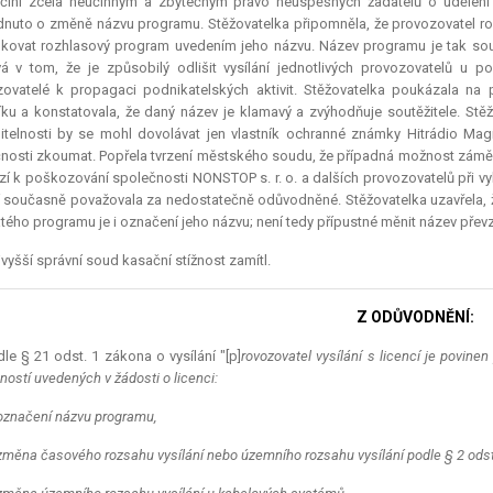
činí zcela neúčinným a zbytečným právo neúspěšných žadatelů o udělení l
nuto o změně názvu programu. Stěžovatelka připomněla, že provozovatel roz
fikovat rozhlasový program uvedením jeho názvu. Název programu je tak so
á v tom, že je způsobilý odlišit vysílání jednotlivých provozovatelů u p
ovatelé k propagaci podnikatelských aktivit. Stěžovatelka poukázala na
ku a konstatovala, že daný název je klamavý a zvýhodňuje soutěžitele. St
telnosti by se mohl dovolávat jen vlastník ochranné známky Hitrádio Magic
nosti zkoumat. Popřela tvrzení městského soudu, že případná možnost zám
í k poškozování společnosti NONSTOP s. r. o. a dalších provozovatelů při v
í současně považovala za nedostatečně odůvodněné. Stěžovatelka uzavřela, ž
tého programu je i označení jeho názvu; není tedy přípustné měnit název př
vyšší správní soud kasační stížnost zamítl.
Z ODŮVODNĚNÍ:
le § 21 odst. 1 zákona o vysílání "[p]
rovozovatel vysílání s licencí je povi
ností uvedených v žádosti o licenci:
označení názvu programu,
změna časového rozsahu vysílání nebo územního rozsahu vysílání podle § 2 odst.