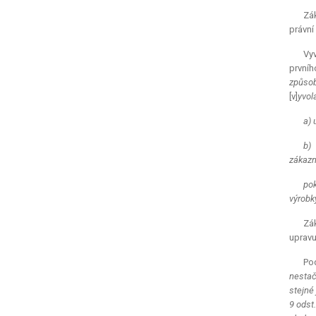
Zák
právní 
Vy
prvníh
způsob
[v]
yvol
a) 
b)
zákazni
pok
výrobk
Zá
upravu
Pod
nestač
stejné
9 odst.