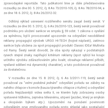
zpravodajské reportáže. Tato judikatorní linie je dále představována
rozsudky ze dne 30. 5. 2012, čj. 8 As 73/2010-105, čj. 8 As 78/2010-94, a
ze dne 18. 6. 2012, čj. 8 As 26/2012-32.
Odlišný výklad usnesení rozšířeného senátu zaujal šestý senát. V
rozsudku ze dne 30. 5. 2012, čj. 6 As 26/2010-123, šestý senát považoval
podmínku pro uložení sankce ve smyslu § 59 odst. 1 zákona o vysílání
za splněnou, byl-li provozovatel upozorněn na odvysílání neoddělené
reklamy propagující výrobek URGO HI-TECH (hojivé náplasti), zatímco
sankce byla uložena za spot propagující produkt Classic IDEa! Multivita
od Ramy. Šestý senát dovodil, že oba spoty vykazují v podstatných
rysech stejné znaky naplňující kritérium reklamy (spot vybízí ke koupi
určitého výrobku zdůrazňováním jeho kvalit, obsahuje reklamní příběh,
vysílané sdělení má dynamický charakter), a tuto podobnost považoval
za dostatečnou.
V rozsudku ze dne 15. 8. 2012, čj. 6 As 3/2011-119, šestý senát
považoval za "
velmi podobná jednání
" odvysílání pořadu se záběry na
nahého chlapce v komoře (kauza týraného chlapce z Kuřimi) a odvysílání
pořadu Nejúžasnější videa světa II, ve kterém byly zobrazeny osoby
vystavené těžkému, zejména tělesnému, utrpení (jezdec, který je smýkán
a okopáván býkem atp.). Upozornění na porušení povinnosti
odvysíláním prve zmiňovaného pořadu proto shledal jako postačující