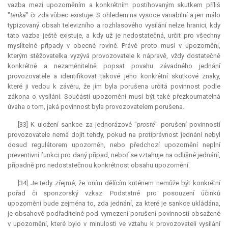
vazba mezi upozorněním a konkrétním postihovaným skutkem příliš
"
tenká
" či zda vůbec existuje. S ohledem na vysoce variabilní a jen málo
typizovaný obsah televizního a rozhlasového vysílání nelze hranici, kdy
tato vazba ještě existuje, a kdy už je nedostatečná, určit pro všechny
myslitelné případy v obecné rovině. Právě proto musí v upozornění,
kterým stěžovatelka vyzývá provozovatele k nápravě, vždy dostatečně
konkrétně a nezaměnitelně popsat povahu závadného jednání
provozovatele a identifikovat takové jeho konkrétní skutkové znaky,
které ji vedou k závěru, že jím byla porušena určitá povinnost podle
zákona o vysílání. Součástí upozornění musí být také přezkoumatelná
úvaha o tom, jaká povinnost byla provozovatelem porušena.
[33] K uložení sankce za jednorázové "
prosté
" porušení povinností
provozovatele nemá dojít tehdy, pokud na protiprávnost jednání nebyl
dosud regulátorem upozorněn, nebo předchozí upozornění neplní
preventivní funkci pro daný případ, neboť se vztahuje na odlišné jednání,
případně pro nedostatečnou konkrétnost obsahu upozornění.
[34] Je tedy zřejmé, že oním dělícím kritériem nemůže být konkrétní
pořad či sponzorský vzkaz. Podstatné pro posouzení účinků
upozornění bude zejména to, zda jednání, za které je sankce ukládána,
je obsahově podřaditelné pod vymezení porušení povinnosti obsažené
v upozornění, které bylo v minulosti ve vztahu k provozovateli vysílání