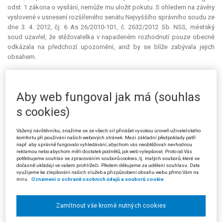
odst. 1 zákona o vysílání, nemůže mu uložit pokutu. S ohledem na závěry
vyslovené v usnesení rozšířeného senátu Nejvyššího správního soudu ze
dne 3. 4. 2012, čj. 6 As 26/2010-101, č. 2632/2012 Sb. NSS, městský
soud uzavřel, že stěžovatelka v napadeném rozhodnutí pouze obecně
odkázala na předchozí upozornění, aniž by se blíže zabývala jejich
obsahem.
V další kasační stížnosti stěžovatelka mj. uvedla, že odkaz
městského soudu na usnesení rozšířeného senátu čj. 6 As 26/2010-101
Aby web fungoval jak má (souhlas
není správný. Závěry zde uvedené se týkají "
typovosti upozornění, nikoliv
podrobností a vysvětlování oprávněnosti uložení upozornění v následném
s cookies)
správním rozhodnutí
". Pokud byla předchozí upozornění doručena
provozovateli po jejich vydání v rámci probíhajícího správního řízení a
Vážený návštěvníku, snažíme se ze všech sil přinášet vysokou úroveň uživatelského
byla přesně označena, nemohlo dojít k mýlce o jejich obsahu.
komfortu při používání našich webových stránek. Mezi základní předpoklady patří
např. aby správně fungovalo vyhledávání, abychom vás neobtěžovali nevhodnou
Žalobkyně navrhla zamítnutí kasační stížnosti, jelikož stěžovatelka
reklamou nebo abychom měli dostatek podnětů, jak web vylepšovat. Proto od Vás
potřebujeme souhlas se zpracováním souborů cookies, tj. malých souborů, které se
nesplnila podmínku předchozího upozornění ve smyslu § 59 odst. 1
dočasně ukládají ve vašem prohlížeči. Předem děkujeme za udělení souhlasu. Data
zákona o vysílání. Městský soud vytkl stěžovatelce, že se nezabývala
využijeme ke zlepšování našich služeb a přizpůsobení obsahu webu přímo Vám na
míru.
Oznámení o ochraně osobních údajů a souborů cookie
obsahem dříve zaslaných upozornění, a rozvedl požadavek vyjádřený v
judikatuře Nejvyššího správního soudu, aby se předchozí upozornění
týkalo jednání vykazujícího podobné znaky jako jednání, za které je
Zamítnout vše kromě nutných cookies
ukládána sankce.