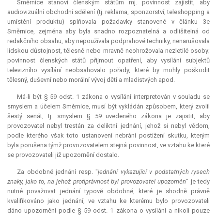
Směrnice stanoví členským státům mj. povinnost zajistit, aby
audiovizuální obchodní sdělení (tj. reklama, sponzorství, teleshopping a
umístění produktu) splňovala požadavky stanovené v článku 3e
Směrnice, zejména aby byla snadno rozpoznatelná a odlišitelná od
redakčního obsahu, aby nepoužívala podprahové techniky, nenarušovala
lidskou důstojnost, tělesně nebo mravně neohrožovala nezletilé osoby;
povinnost členských států přijmout opatření, aby vysílání subjektů
televizního vysílání neobsahovalo pořady, které by mohly poškodit
tělesný, duševní nebo morální vývoj dětí a mladistvých apod.
Má-li být § 59 odst. 1 zákona o vysílání interpretován v souladu se
smyslem a účelem Směrnice, musí být vykládán způsobem, který zvolil
šestý senát, tj. smyslem § 59 uvedeného zákona je zajistit, aby
provozovatel nebyl trestán za deliktní jednání, jehož si nebyl vědom,
podle kterého však toto ustanovení nebrání postižení skutku, kterým
byla porušena týmž provozovatelem stejná povinnost, ve vztahu ke které
se provozovateli již upozornění dostalo.
Za obdobné jednání resp. "
jednání vykazující v podstatných rysech
znaky, jako to, na jehož protiprávnost byl provozovatel upozorněn
" je tedy
nutné považovat jednání typově obdobné, které je shodně právně
kvalifikováno jako jednání, ve vztahu ke kterému bylo provozovateli
dáno upozornění podle § 59 odst. 1 zákona o vysílání a nikoli pouze