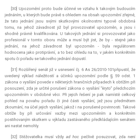
[30] Upozornění proto bude účinné ve vztahu k takovým budoucím
jednáním, u kterých bude právě s ohledem na obsah upozornění zřejmé,
že tato jednání jsou svými skutkovými okolnostmi typově obdobná
tomu, na jehož závadnost již byl provozovatel upozorněn, a jsou i
shodně právně kvalifikována. U takových jednání si provozovatel jako
profesionál v tomto oboru může a musí být jist, že by - stejně jako
jednání, na jehož závadnost byl upozorněn - byla regulátorem
hodnocena jako protiprávní, a to bez ohledu na to, v jakém konkrétním
spotu či pořadu se takového jednání dopustí.
[31] Rozšířený senát již v usnesení čj. 6 As 26/2010-101připustil, že
uvedený výklad náležitostí a účinků upozornění podle § 59 odst. 1
zákona o vysílání povede v některých hraničních případech k obtížím při
posouzení, zda je určité porušení zákona o vysílání "
kryto
" předchozím
upozorněním v obdobné věci. Při jejich řešení je pak namístě celkový
pohled na povahu pořadu či jiné části vysílání, jež jsou předmětem
zkoumání, na účel jejich vysílání, jakož i na porušené povinnosti. Takové
obtíže by při určování vazby mezi upozorněním a konkrétním
postihovaným skutkem u výkladu zastávaného předkládajícím senátem
ani nastat nemohly.
[32] Stěžovatelka musí vždy
ad hoc
pečlivě posuzovat, zda není