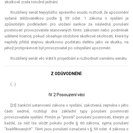
skutkově zcela totožné jednání.
Rozšířený senát Nejvyššího správního soudu rozhodl, že upozornění
vydané stěžovatelkou podle § 59 odst. 1 zákona o vysílání je
způsobilým podkladem pro uložení sankce za následná porušení
povinností provozovatele stanovených tímto zákonem nebo podmínek
udělené licence, pokud obsahuje obdobné skutkové okolnosti, které by
naplnily příště stejnou skutkovou podstatu deliktu jako ve skutku, na
jehož protiprávnost byl provozovatel po odvysílání upozorněn.
Rozšířený senát věc vrátil k projednání a rozhodnutí osmému senátu.
Z ODŮVODNĚNÍ:
(...)
IV. 2 Posouzení věci
[23] Sankční ustanovení zákona o vysílání, zakotvená zejména v jeho
části sedmé, rozlišují dva základní typy porušení povinností
provozovatele vysílání. Prvním je "
prosté
" porušení povinností, kterým je
každé, za něž lze uložit pokutu podle § 60 zákona, vyjma porušení
"
kvalifikovaných
". Těmi jsou porušení označená v § 59 odst. 4 zákona o