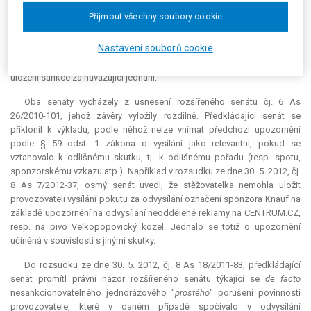
Při předběžném posouzení věci předkládající senát shledal, že k
Přijmout všechny soubory cookie
právní otázce, která je v tomto případě sporná, zaujaly rozdílné právní
názory 8. a 6. senát Nejvyššího správního soudu. Spornou je právní
Nastavení souborů cookie
otázka, jaká konkrétní kritéria musí splnit upozornění vydané
stěžovatelkou provozovateli vysílání, aby mohlo být podkladem pro
uložení sankce za navazující jednání.
Oba senáty vycházely z usnesení rozšířeného senátu čj. 6 As
26/2010-101, jehož závěry vyložily rozdílně. Předkládající senát se
přiklonil k výkladu, podle něhož nelze vnímat předchozí upozornění
podle § 59 odst. 1 zákona o vysílání jako
relevantní
, pokud se
vztahovalo k odlišnému skutku, tj. k odlišnému pořadu (resp. spotu,
sponzorskému vzkazu atp.). Například v rozsudku ze dne 30. 5. 2012, čj.
8 As 7/2012-37, osmý senát uvedl, že stěžovatelka nemohla uložit
provozovateli vysílání pokutu za odvysílání označení sponzora Knauf na
základě upozornění na odvysílání neoddělené reklamy na CENTRUM.CZ,
resp. na pivo Velkopopovický kozel. Jednalo se totiž o upozornění
učiněná v souvislosti s jinými skutky.
Do rozsudku ze dne 30. 5. 2012, čj. 8 As 18/2011-83, předkládající
senát promítl právní názor rozšířeného senátu týkající se
de facto
nesankcionovatelného jednorázového "
prostého
" porušení povinností
provozovatele, které v daném případě spočívalo v odvysílání