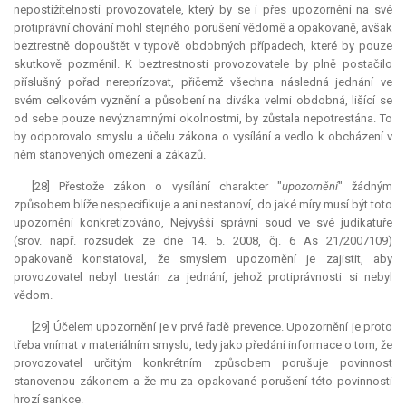
nepostižitelnosti provozovatele, který by se i přes upozornění na své
protiprávní chování mohl stejného porušení vědomě a opakovaně, avšak
beztrestně dopouštět v typově obdobných případech, které by pouze
skutkově pozměnil. K beztrestnosti provozovatele by plně postačilo
příslušný pořad nereprízovat, přičemž všechna následná jednání ve
svém celkovém vyznění a působení na diváka velmi obdobná, lišící se
od sebe pouze nevýznamnými okolnostmi, by zůstala nepotrestána. To
by odporovalo smyslu a účelu zákona o vysílání a vedlo k obcházení v
něm stanovených omezení a zákazů.
[28] Přestože zákon o vysílání charakter "
upozornění
" žádným
způsobem blíže nespecifikuje a ani nestanoví, do jaké míry musí být toto
upozornění konkretizováno, Nejvyšší správní soud ve své judikatuře
(srov. např. rozsudek ze dne 14. 5. 2008, čj. 6 As 21/2007109)
opakovaně konstatoval, že smyslem upozornění je zajistit, aby
provozovatel nebyl trestán za jednání, jehož protiprávnosti si nebyl
vědom.
[29] Účelem upozornění je v prvé řadě prevence. Upozornění je proto
třeba vnímat v materiálním smyslu, tedy jako předání informace o tom, že
provozovatel určitým konkrétním způsobem porušuje povinnost
stanovenou zákonem a že mu za opakované porušení této povinnosti
hrozí sankce.