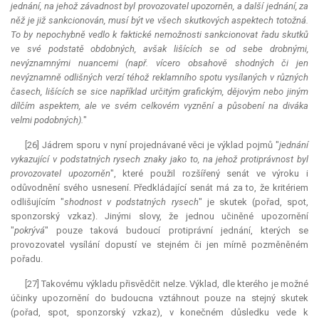
jednání, na jehož závadnost byl provozovatel upozorněn, a další jednání, za
něž je již sankcionován, musí být ve všech skutkových aspektech totožná.
To by nepochybně vedlo k faktické nemožnosti sankcionovat řadu skutků
ve své podstatě obdobných, avšak lišících se od sebe drobnými,
nevýznamnými nuancemi (např. vícero obsahově shodných či jen
nevýznamně odlišných verzí téhož reklamního spotu vysílaných v různých
časech, lišících se sice například určitým grafickým, dějovým nebo jiným
dílčím aspektem, ale ve svém celkovém vyznění a působení na diváka
velmi podobných).
"
[26] Jádrem sporu v nyní projednávané věci je výklad pojmů "
jednání
vykazující v podstatných rysech znaky jako to, na jehož protiprávnost byl
provozovatel upozorněn
", které použil rozšířený senát ve výroku i
odůvodnění svého usnesení. Předkládající senát má za to, že kritériem
odlišujícím "
shodnost v podstatných rysech
" je skutek (pořad, spot,
sponzorský vzkaz). Jinými slovy, že jednou učiněné upozornění
"
pokrývá
" pouze taková budoucí protiprávní jednání, kterých se
provozovatel vysílání dopustí ve stejném či jen mírně pozměněném
pořadu.
[27] Takovému výkladu přisvědčit nelze. Výklad, dle kterého je možné
účinky upozornění do budoucna vztáhnout pouze na stejný skutek
(pořad, spot, sponzorský vzkaz), v konečném důsledku vede k