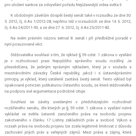
pro uložení sankce za odvysílání pořadu Nejúžasnější videa světa II.
K obdobným závěrům dospěl šestý senát také v rozsudku ze dne 30.
5. 2012, čj. 6 As 1/2012-28, nepřímo též v rozsudcích ze dne 14. 6. 2012,
čj. 6 As 24/2011-93, a ze dne 27. 6. 2012, čj. 6 As 25/2011-82.
Na svém právním názoru setrval 8. senát i při předběžné poradě v
nyní posuzované věci.
Stěžovatelka souhlasí s tím, že výklad § 59 odst. 1 zákona o vysílání
je v rozhodovací praxi Nejvyššího správního soudu rozdílný. Je
přesvědčena, že jediným správným výkladem, který je v souladu s
mezinárodními závazky České republiky, jakož i s ústavněprávními
principy, je výklad, který ustáleně zastává šestý senát. Tento výklad byl
opakovaně potvrzen judikaturou Ústavního soudu, ze které stěžovatelka
na podporu své argumentace podrobně cituje.
Souhlasí se závěry uvedenými v předcházejícím rozhodnutí
rozšířeného senátu, dle kterých je § 59 odst. 1 zákona o vysílání nutné
vykládat ve světle ústavně zaručeného práva na svobodu projevu
zakotveného v článku 17 Listiny základních práv a svobod. Výkon a
rozsah práva na svobodu projevu lze zcela legitimně limitovat z důvodu
zachování jiných práv a veřejných zájmů. Mezi práva a zájmy, která