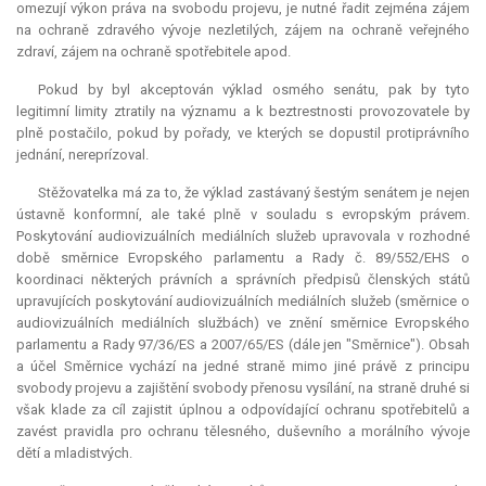
omezují výkon práva na svobodu projevu, je nutné řadit zejména zájem
na ochraně zdravého vývoje nezletilých, zájem na ochraně veřejného
zdraví, zájem na ochraně spotřebitele apod.
Pokud by byl akceptován výklad osmého senátu, pak by tyto
legitimní limity ztratily na významu a k beztrestnosti provozovatele by
plně postačilo, pokud by pořady, ve kterých se dopustil protiprávního
jednání, nereprízoval.
Stěžovatelka má za to, že výklad zastávaný šestým senátem je nejen
ústavně konformní, ale také plně v souladu s evropským právem.
Poskytování audiovizuálních mediálních služeb upravovala v rozhodné
době směrnice Evropského parlamentu a Rady č. 89/552/EHS o
koordinaci některých právních a správních předpisů členských států
upravujících poskytování audiovizuálních mediálních služeb (směrnice o
audiovizuálních mediálních službách) ve znění směrnice Evropského
parlamentu a Rady 97/36/ES a 2007/65/ES (dále jen "Směrnice"). Obsah
a účel Směrnice vychází na jedné straně mimo jiné právě z principu
svobody projevu a zajištění svobody přenosu vysílání, na straně druhé si
však klade za cíl zajistit úplnou a odpovídající ochranu spotřebitelů a
zavést pravidla pro ochranu tělesného, duševního a morálního vývoje
dětí a mladistvých.