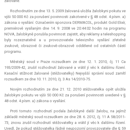
žalované.
Rozhodnutím ze dne 13. 5. 2009 žalovaná uložila žalobkyni pokutu ve
výši 50 000 Kč za porušení povinnosti zakotvené v § 48 odst. 4 písm. a)
zákona o vysílání. Označením sponzora DERMACOL, produkt Gold Elixír,
premiérově vysílaným dne 14. 9. 2008 ve 20:44:02 hodin na programu
NOVA, žalobkyně porušila povinnost zajistit, aby reklamy a teleshopping
byly rozeznatelné a u provozovatele televizního vysílání zřetelně
zvukově, obrazově či zvukově-obrazově oddělené od ostatních částí
programu.
Městský soud v Praze rozsudkem ze dne 12. 1. 2010, čj. 11 Ca
193/2009-42, zrušil rozhodnutí žalované a vrátil jí věc k dalšímu řízení.
Kasační stížnost žalované (stěžovatelky) Nejvyšší správní soud zamítl
rozsudkem ze dne 10. 11. 2010, čj. 3 As 14/2010-75.
Novým rozhodnutím ze dne 21. 12. 2010 stěžovatelka opět uložila
žalobkyni pokutu ve výši 50 000 Kč za porušení povinnosti uvedené v §
48 odst. 4 písm. a) zákona o vysílání.
Proti tomuto rozhodnutí podala žalobkyně další žalobu, na jejímž
základě městský soud rozsudkem ze dne 28. 6. 2012, čj. 11 A 58/2011-
73, znovu zrušil rozhodnutí stěžovatelky a vrátil jí věc k dalšímu řízení.
Uvedl, že pokud stěžovatelka řádně neupozorní provozovatele dle § 59