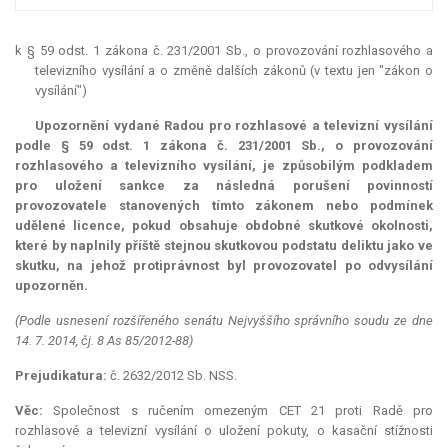
k § 59 odst. 1 zákona č. 231/2001 Sb., o provozování rozhlasového a
televizního vysílání a o změně dalších zákonů (v textu jen "zákon o
vysílání")
Upozornění vydané Radou pro rozhlasové a televizní vysílání
podle § 59 odst. 1 zákona č. 231/2001 Sb., o provozování
rozhlasového a televizního vysílání, je způsobilým podkladem
pro uložení sankce za následná porušení povinností
provozovatele stanovených tímto zákonem nebo podmínek
udělené licence, pokud obsahuje obdobné skutkové okolnosti,
které by naplnily příště stejnou skutkovou podstatu deliktu jako ve
skutku, na jehož protiprávnost byl provozovatel po odvysílání
upozorněn.
(Podle usnesení rozšířeného senátu Nejvyššího správního soudu ze dne
14. 7. 2014, čj. 8 As 85/2012-88)
Prejudikatura:
č. 2632/2012 Sb. NSS.
Věc:
Společnost s ručením omezeným CET 21 proti Radě pro
rozhlasové a televizní vysílání o uložení pokuty, o kasační stížnosti