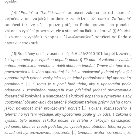
vysílání.
[24] "
Prostá
" a "
kvalifikovaná
" porušení zákona se od sebe liší
zejména v tom, za jakých podmínek za ně lze uložit sankci. Za "
prostá
"
porušení tak lze učinit pouze poté, co Rada upozorní na porušení
zákona o vysílání provozovatele a stanoví mu lhůtu k nápravě (§ 59 odst.
1 zákona o vysílání). Naopak u "
kvalifikovaných
" porušení se Rada o
nápravu nepokouší.
[25] Rozšířený senát v usnesení čj. 6 As 26/2010-101dospěl k závěru,
že "
upozornění je s výjimkou případů podle § 59 odst. 4 zákona o vysílání
nutnou podmínkou postihu za další obdobné jednání. Teprve dostane-li se
provozovateli takového upozornění, lze jej za opakované jednání vykazující
v podstatných rysech znaky jako to, na jehož protiprávnost byl upozorněn,
postihnout.
[...]
K tomu je v první řadě třeba, aby v upozornění podle
odstavce 1 zmíněného paragrafu bylo příslušné jednání provozovatele
dostatečně konkrétně a jednoznačně skutkově popsáno a vymezeno a aby
upozornění obsahovalo i dostatečně přezkoumatelnou právní úvahu o tom,
jakou povinnost měl provozovatel porušit
[...]
Povaha rozhlasového a
televizního vysílání vyžaduje, aby upozornění podle § 59 odst. 1 zákona o
vysílání bylo účinné vskutku pouze ve vztahu k takovým navazujícím
jednáním, která ve všech podstatných rysech jsou obdobou toho, na jehož
závadnost byl provozovatel upozorněn
[...]
Uvedená úvaha neznamená, že