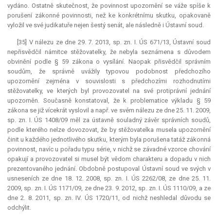
vydáno. Ostatně skutečnost, že povinnost upozornění se váže spíše k
porušení zákonné povinnosti, než ke konkrétnímu skutku, opakovaně
vyložil ve své judikatuře nejen šestý senát, ale následně i Ústavní soud.
[35] V nálezu ze dne 29. 7. 2013, sp. zn. I. ÚS 671/13, Ústavní soud
nepřisvědčil námitce stěžovatelky, že nebyla seznámena s důvodem
obvinění podle § 59 zákona o vysílání. Naopak přisvědčil správním
soudům, že správně uvážily typovou podobnost předchozího
upozornění zejména v souvislosti s předchozími rozhodnutími
stěžovatelky, ve kterých byl provozovatel na své protiprávní jednání
upozorněn. Současně konstatoval, že k problematice výkladu § 59
zákona se již vícekrát vyslovil a např. ve svém nálezu ze dne 25. 11. 2009,
sp. zn. I. ÚS 1408/09 měl za ústavně souladný závěr správních soudů,
podle kterého nelze dovozovat, že by stěžovatelka musela upozornění
činit u každého jednotlivého skutku, kterým byla porušena tatáž zákonná
povinnost, navíc u pořadu typu série, v nichž se závadné vzorce chování
opakují a provozovatel si musel být vědom charakteru a dopadu v nich
prezentovaného jednání. Obdobně postupoval Ústavní soud ve svých v
usneseních ze dne 18. 12. 2008, sp. zn. I. ÚS 2262/08, ze dne 25. 11.
2009, sp. zn. I. ÚS 1171/09, ze dne 23. 9. 2012, sp. zn. I. ÚS 1110/09, a ze
dne 2. 8. 2011, sp. zn. IV. ÚS 1720/11, od nichž neshledal důvodu se
odchýlit.