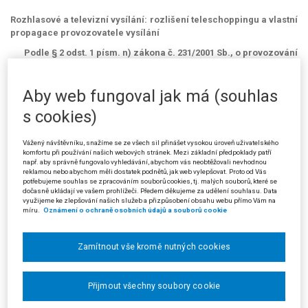
Rozhlasové a televizní vysílání: rozlišení teleschoppingu a vlastní
propagace provozovatele vysílání
Podle § 2 odst. 1 písm. n) zákona č. 231/2001 Sb., o provozování
rozhlasového a televizního vysílání, je reklamou i oznámení
vysílané za účelem vlastní propagace provozovatele vysílání
Aby web fungoval jak má (souhlas
určené k podpoře prodeje, respektive sledování jeho produktů.
Oproti tomu dle zákonné definice teleschoppingu (§ 2 odst. 1
s cookies)
písm. r) téhož zákona) se jím nerozumí přímá nabídka zboží
určená veřejnosti, kterou by učinil ve vysílání sám provozovatel
Vážený návštěvníku, snažíme se ze všech sil přinášet vysokou úroveň uživatelského
vysílání, ale vždy jen nabídka zboží jiných subjektů zařazená za
komfortu při používání našich webových stránek. Mezi základní předpoklady patří
úplatu. Provozovatel vysílání přímou nabídku svého zboží nemusí
např. aby správně fungovalo vyhledávání, abychom vás neobtěžovali nevhodnou
reklamou nebo abychom měli dostatek podnětů, jak web vylepšovat. Proto od Vás
činit, protože již samotným vysíláním pořadů na svých
potřebujeme souhlas se zpracováním souborů cookies, tj. malých souborů, které se
programech a jejich sledováním ze strany diváků je kontrakt
dočasně ukládají ve vašem prohlížeči. Předem děkujeme za udělení souhlasu. Data
využijeme ke zlepšování našich služeb a přizpůsobení obsahu webu přímo Vám na
uzavřen.
míru.
Oznámení o ochraně osobních údajů a souborů cookie
(Podle rozsudku Městského soudu v Praze ze dne 3. 12. 2009, čj. 10 Ca
240/2009 – 37)
Zamítnout vše kromě nutných cookies
Přijmout všechny soubory cookie