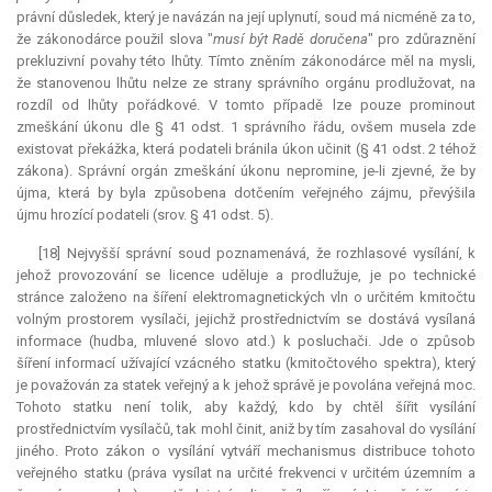
právní důsledek, který je navázán na její uplynutí, soud má nicméně za to,
že zákonodárce použil slova "
musí být Radě doručena
" pro zdůraznění
prekluzivní povahy této lhůty. Tímto zněním zákonodárce měl na mysli,
že stanovenou lhůtu nelze ze strany správního orgánu prodlužovat, na
rozdíl od lhůty pořádkové. V tomto případě lze pouze prominout
zmeškání úkonu dle § 41 odst. 1 správního řádu, ovšem musela zde
existovat překážka, která podateli bránila úkon učinit (§ 41 odst. 2 téhož
zákona). Správní orgán zmeškání úkonu nepromine, je-li zjevné, že by
újma, která by byla způsobena dotčením veřejného zájmu, převýšila
újmu hrozící podateli (srov. § 41 odst. 5).
[18] Nejvyšší správní soud poznamenává, že rozhlasové vysílání, k
jehož provozování se licence uděluje a prodlužuje, je po technické
stránce založeno na šíření elektromagnetických vln o určitém kmitočtu
volným prostorem vysílači, jejichž prostřednictvím se dostává vysílaná
informace (hudba, mluvené slovo atd.) k posluchači. Jde o způsob
šíření informací užívající vzácného statku (kmitočtového spektra), který
je považován za statek veřejný a k jehož správě je povolána veřejná moc.
Tohoto statku není tolik, aby každý, kdo by chtěl šířit vysílání
prostřednictvím vysílačů, tak mohl činit, aniž by tím zasahoval do vysílání
jiného. Proto zákon o vysílání vytváří mechanismus distribuce tohoto
veřejného statku (práva vysílat na určité frekvenci v určitém územním a