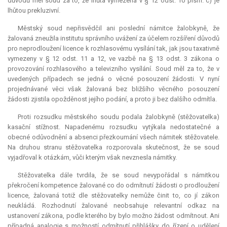
důvodů měl soud za to, že lhůta vymezená v § 12 odst. 10 písm. c) je
lhůtou prekluzivní.
Městský soud nepřisvědčil ani poslední námitce žalobkyně, že
žalovaná zneužila institutu správního uvážení za účelem rozšíření důvodů
pro neprodloužení licence k rozhlasovému vysílání tak, jak jsou taxativně
vymezeny v § 12 odst. 11 a 12, ve vazbě na § 13 odst. 3 zákona o
provozování rozhlasového a televizního vysílání. Soud měl za to, že v
uvedených případech se jedná o věcné posouzení žádosti. V nyní
projednávané věci však žalovaná bez bližšího věcného posouzení
žádosti zjistila opožděnost jejího podání, a proto ji bez dalšího odmítla.
Proti rozsudku městského soudu podala žalobkyně (stěžovatelka)
kasační stížnost. Napadenému rozsudku vytýkala nedostatečné a
obecné odůvodnění a absenci přezkoumání všech námitek stěžovatele.
Na druhou stranu stěžovatelka rozporovala skutečnost, že se soud
vyjadřoval k otázkám, vůči kterým však nevznesla námitky.
Stěžovatelka dále tvrdila, že se soud nevypořádal s námitkou
překročení
kompetence
žalované co do odmítnutí žádosti o prodloužení
licence, žalovaná totiž dle stěžovatelky nemůže činit to, co jí zákon
neukládá. Rozhodnutí žalované neobsahuje
relevantní
odkaz na
ustanovení zákona, podle kterého by bylo možno žádost odmítnout. Ani
případná analogie s možností odmítnutí přihlášky do řízení o udělení