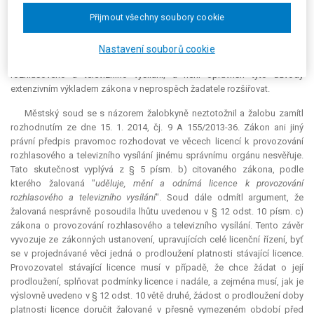
odmítnutí žádosti o prodloužení licence. Správnímu orgánu není dána
Přijmout všechny soubory cookie
jakákoliv úvaha či posouzení, zda s ohledem na okolnosti konkrétního
případu je možné odmítnout prodloužení licence, či nikoliv. Správní
orgán tak může činit výhradně a jedině, pokud jsou naplněny důvody
Nastavení souborů cookie
předpokládané v § 12 odst. 11 a odst. 12 zákona o provozování
rozhlasového a televizního vysílání, a není oprávněn tyto důvody
extenzivním výkladem zákona v neprospěch žadatele rozšiřovat.
Městský soud se s názorem žalobkyně neztotožnil a žalobu zamítl
rozhodnutím ze dne 15. 1. 2014, čj. 9 A 155/2013-36. Zákon ani jiný
právní předpis pravomoc rozhodovat ve věcech licencí k provozování
rozhlasového a televizního vysílání jinému správnímu orgánu nesvěřuje.
Tato skutečnost vyplývá z § 5 písm. b) citovaného zákona, podle
kterého žalovaná "
uděluje, mění a odnímá licence k provozování
rozhlasového a televizního vysílání
". Soud dále odmítl argument, že
žalovaná nesprávně posoudila lhůtu uvedenou v § 12 odst. 10 písm. c)
zákona o provozování rozhlasového a televizního vysílání. Tento závěr
vyvozuje ze zákonných ustanovení, upravujících celé licenční řízení, byť
se v projednávané věci jedná o prodloužení platnosti stávající licence.
Provozovatel stávající licence musí v případě, že chce žádat o její
prodloužení, splňovat podmínky licence i nadále, a zejména musí, jak je
výslovně uvedeno v § 12 odst. 10 větě druhé, žádost o prodloužení doby
platnosti licence doručit žalované v přesně vymezeném období před