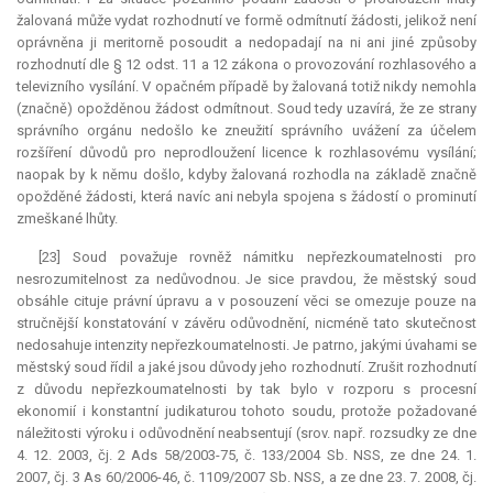
žalovaná může vydat rozhodnutí ve formě odmítnutí žádosti, jelikož není
oprávněna ji meritorně posoudit a nedopadají na ni ani jiné způsoby
rozhodnutí dle § 12 odst. 11 a 12 zákona o provozování rozhlasového a
televizního vysílání. V opačném případě by žalovaná totiž nikdy nemohla
(značně) opožděnou žádost odmítnout. Soud tedy uzavírá, že ze strany
správního orgánu nedošlo ke zneužití správního uvážení za účelem
rozšíření důvodů pro neprodloužení licence k rozhlasovému vysílání;
naopak by k němu došlo, kdyby žalovaná rozhodla na základě značně
opožděné žádosti, která navíc ani nebyla spojena s žádostí o prominutí
zmeškané lhůty.
[23] Soud považuje rovněž námitku nepřezkoumatelnosti pro
nesrozumitelnost za nedůvodnou. Je sice pravdou, že městský soud
obsáhle cituje právní úpravu a v posouzení věci se omezuje pouze na
stručnější konstatování v závěru odůvodnění, nicméně tato skutečnost
nedosahuje intenzity nepřezkoumatelnosti. Je patrno, jakými úvahami se
městský soud řídil a jaké jsou důvody jeho rozhodnutí. Zrušit rozhodnutí
z důvodu nepřezkoumatelnosti by tak bylo v rozporu s procesní
ekonomií i konstantní judikaturou tohoto soudu, protože požadované
náležitosti výroku i odůvodnění neabsentují (srov. např. rozsudky ze dne
4. 12. 2003, čj. 2 Ads 58/2003-75, č. 133/2004 Sb. NSS, ze dne 24. 1.
2007, čj. 3 As 60/2006-46, č. 1109/2007 Sb. NSS, a ze dne 23. 7. 2008, čj.