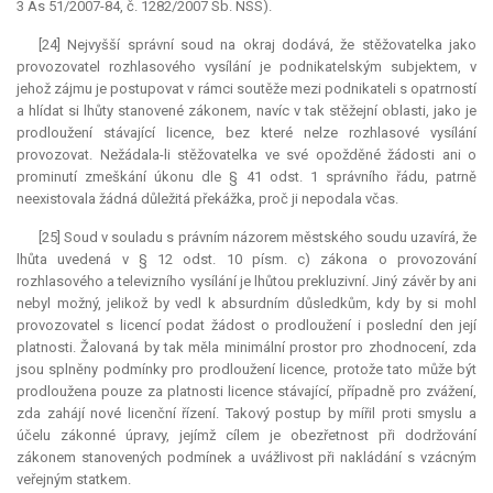
3 As 51/2007-84, č. 1282/2007 Sb. NSS).
[24] Nejvyšší správní soud na okraj dodává, že stěžovatelka jako
provozovatel rozhlasového vysílání je podnikatelským subjektem, v
jehož zájmu je postupovat v rámci soutěže mezi podnikateli s opatrností
a hlídat si lhůty stanovené zákonem, navíc v tak stěžejní oblasti, jako je
prodloužení stávající licence, bez které nelze rozhlasové vysílání
provozovat. Nežádala-li stěžovatelka ve své opožděné žádosti ani o
prominutí zmeškání úkonu dle § 41 odst. 1 správního řádu, patrně
neexistovala žádná důležitá překážka, proč ji nepodala včas.
[25] Soud v souladu s právním názorem městského soudu uzavírá, že
lhůta uvedená v § 12 odst. 10 písm. c) zákona o provozování
rozhlasového a televizního vysílání je lhůtou prekluzivní. Jiný závěr by ani
nebyl možný, jelikož by vedl k absurdním důsledkům, kdy by si mohl
provozovatel s licencí podat žádost o prodloužení i poslední den její
platnosti. Žalovaná by tak měla minimální prostor pro zhodnocení, zda
jsou splněny podmínky pro prodloužení licence, protože tato může být
prodloužena pouze za platnosti licence stávající, případně pro zvážení,
zda zahájí nové licenční řízení. Takový postup by mířil proti smyslu a
účelu zákonné úpravy, jejímž cílem je obezřetnost při dodržování
zákonem stanovených podmínek a uvážlivost při nakládání s vzácným
veřejným statkem.