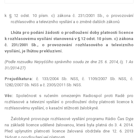
k § 12 odst. 10 písm. c) zákona č. 231/2001 Sb., o provozování
rozhlasového a televizního vysílání a o změně dalších zákonů
Lhůta pro podání žádosti o prodloužení doby platnosti licence
k rozhlasovému vysílání stanovená v § 12 odst. 10 písm. c) zákona
č. 231/2001 Sb., o provozování rozhlasového a televizního
vysílání, je lhůtou prekluzivní.
(Podle rozsudku Nejvyššího správního soudu ze dne 25. 6. 2014, čj. 1 As
31/2014-27)
Prejudikatura:
č. 133/2004 Sb. NSS, č. 1109/2007 Sb. NSS, č.
1282/2007 Sb. NSS a č. 2305/2011 Sb. NSS.
Věc:
Společnost s ručením omezeným Radiospol proti Radě pro
rozhlasové a televizní vysílání o prodloužení doby platnosti licence k
rozhlasovému vysílání, o kasační stížnosti žalobkyně.
Žalobkyně provozuje rozhlasové vysílání programu Rádio Čas Dyje
na základě licence udělené žalovanou, která byla platná do 3. 4. 2014.
Před uplynutím platnosti licence žalovaná obdržela dne 12. 6. 2013
žádost o prodloužení její platnosti.