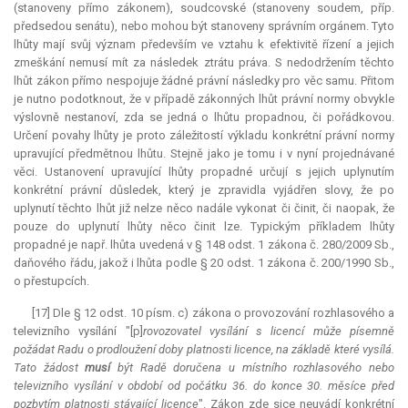
(stanoveny přímo zákonem), soudcovské (stanoveny soudem, příp.
předsedou senátu), nebo mohou být stanoveny správním orgánem. Tyto
lhůty mají svůj význam především ve vztahu k efektivitě řízení a jejich
zmeškání nemusí mít za následek ztrátu práva. S nedodržením těchto
lhůt zákon přímo nespojuje žádné právní následky pro věc samu. Přitom
je nutno podotknout, že v případě zákonných lhůt právní normy obvykle
výslovně nestanoví, zda se jedná o lhůtu propadnou, či pořádkovou.
Určení povahy lhůty je proto záležitostí výkladu konkrétní právní normy
upravující předmětnou lhůtu. Stejně jako je tomu i v nyní projednávané
věci. Ustanovení upravující lhůty propadné určují s jejich uplynutím
konkrétní právní důsledek, který je zpravidla vyjádřen slovy, že po
uplynutí těchto lhůt již nelze něco nadále vykonat či činit, či naopak, že
pouze do uplynutí lhůty něco činit lze. Typickým příkladem lhůty
propadné je např. lhůta uvedená v § 148 odst. 1 zákona č. 280/2009 Sb.,
daňového řádu, jakož i lhůta podle § 20 odst. 1 zákona č. 200/1990 Sb.,
o přestupcích.
[17] Dle § 12 odst. 10 písm. c) zákona o provozování rozhlasového a
televizního vysílání "[p]
rovozovatel vysílání s licencí může písemně
požádat Radu o prodloužení doby platnosti licence, na základě které vysílá.
Tato žádost
musí
být Radě doručena u místního rozhlasového nebo
televizního vysílání v období od počátku 36. do konce 30. měsíce před
pozbytím platnosti stávající licence
". Zákon zde sice neuvádí konkrétní