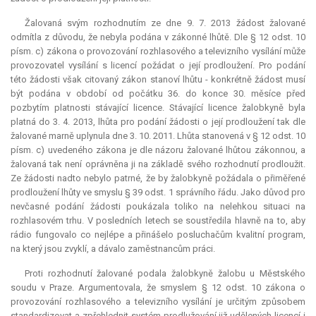
Žalovaná svým rozhodnutím ze dne 9. 7. 2013 žádost žalované
odmítla z důvodu, že nebyla podána v zákonné lhůtě. Dle § 12 odst. 10
písm. c) zákona o provozování rozhlasového a televizního vysílání může
provozovatel vysílání s licencí požádat o její prodloužení. Pro podání
této žádosti však citovaný zákon stanoví lhůtu - konkrétně žádost musí
být podána v období od počátku 36. do konce 30. měsíce před
pozbytím platnosti stávající licence. Stávající licence žalobkyně byla
platná do 3. 4. 2013, lhůta pro podání žádosti o její prodloužení tak dle
žalované marně uplynula dne 3. 10. 2011. Lhůta stanovená v § 12 odst. 10
písm. c) uvedeného zákona je dle názoru žalované lhůtou zákonnou, a
žalovaná tak není oprávněna ji na základě svého rozhodnutí prodloužit.
Ze žádosti nadto nebylo patrné, že by žalobkyně požádala o přiměřené
prodloužení lhůty ve smyslu § 39 odst. 1 správního řádu. Jako důvod pro
nevčasné podání žádosti poukázala toliko na nelehkou situaci na
rozhlasovém trhu. V posledních letech se soustředila hlavně na to, aby
rádio fungovalo co nejlépe a přinášelo posluchačům kvalitní program,
na který jsou zvyklí, a dávalo zaměstnancům práci.
Proti rozhodnutí žalované podala žalobkyně žalobu u Městského
soudu v Praze. Argumentovala, že smyslem § 12 odst. 10 zákona o
provozování rozhlasového a televizního vysílání je určitým způsobem
standardizovat a zpřehlednit systém prodlužování již udělených licencí i