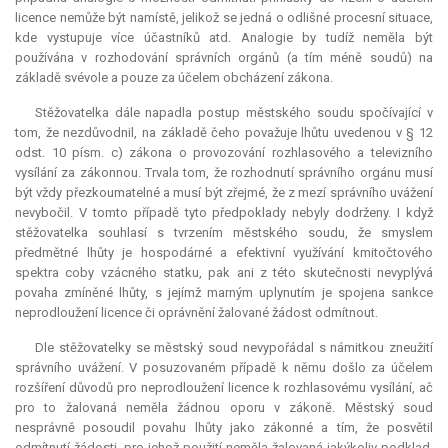
licence nemůže být namístě, jelikož se jedná o odlišné procesní situace,
kde vystupuje více účastníků atd. Analogie by tudíž neměla být
používána v rozhodování správních orgánů (a tím méně soudů) na
základě svévole a pouze za účelem obcházení zákona.
Stěžovatelka dále napadla postup městského soudu spočívající v
tom, že nezdůvodnil, na základě čeho považuje lhůtu uvedenou v § 12
odst. 10 písm. c) zákona o provozování rozhlasového a televizního
vysílání za zákonnou. Trvala tom, že rozhodnutí správního orgánu musí
být vždy přezkoumatelné a musí být zřejmé, že z mezí správního uvážení
nevybočil. V tomto případě tyto předpoklady nebyly dodrženy. I když
stěžovatelka souhlasí s tvrzením městského soudu, že smyslem
předmětné lhůty je hospodárné a efektivní využívání kmitočtového
spektra coby vzácného statku, pak ani z této skutečnosti nevyplývá
povaha zmíněné lhůty, s jejímž marným uplynutím je spojena sankce
neprodloužení licence či oprávnění žalované žádost odmítnout.
Dle stěžovatelky se městský soud nevypořádal s námitkou zneužití
správního uvážení. V posuzovaném případě k němu došlo za účelem
rozšíření důvodů pro neprodloužení licence k rozhlasovému vysílání, ač
pro to žalovaná neměla žádnou oporu v zákoně. Městský soud
nesprávně posoudil povahu lhůty jako zákonné a tím, že posvětil
odmítnutí žádosti, pro jehož použití neměla žalovaná jakýkoliv podklad,