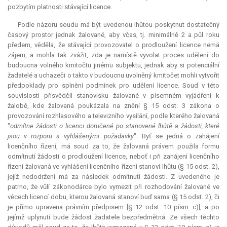
pozbytím platnosti stávající licence.
Podle názoru soudu má být uvedenou lhůtou poskytnut dostatečný
časový prostor jednak žalované, aby včas, tj. minimálně 2 a půl roku
předem, věděla, že stávající provozovatel o prodloužení licence nemá
zájem, a mohla tak zvážit, zda je namístě vyvolat proces udělení do
budoucna volného kmitočtu jinému subjektu, jednak aby si potenciální
žadatelé a uchazeči o takto v budoucnu uvolněný kmitočet mohli vytvořit
předpoklady pro splnění podmínek pro udělení licence. Soud v této
souvislosti přisvědčil stanovisku žalované v písemném vyjádření k
žalobě, kde žalovaná poukázala na znění § 15 odst. 3 zákona o
provozování rozhlasového a televizního vysílání, podle kterého žalovaná
"
odmítne žádosti o licenci doručené po stanovené lhůtě a žádosti, které
jsou v rozporu s vyhlášenými požadavky
". Byť se jedná o zahájení
licenčního řízení, má soud za to, že žalovaná právem použila formu
odmítnutí žádosti o prodloužení licence, neboť i při zahájení licenčního
řízení žalovaná ve vyhlášení licenčního řízení stanoví lhůtu (§ 15 odst. 2),
jejíž nedodržení má za následek odmítnutí žádosti. Z uvedeného je
patrno, že vůlí zákonodárce bylo vymezit při rozhodování žalované ve
věcech licencí dobu, kterou žalovaná stanoví buď sama (§ 15 odst. 2), či
je přímo upravena právním předpisem [§ 12 odst. 10 písm. c)], a po
jejímž uplynutí bude žádost žadatele bezpředmětná. Ze všech těchto