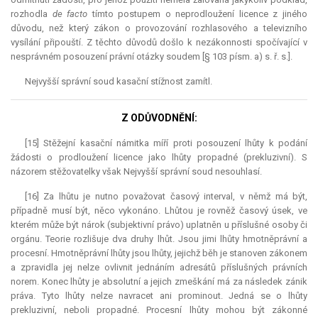
rozhodla
de facto
tímto postupem o neprodloužení licence z jiného
důvodu, než který zákon o provozování rozhlasového a televizního
vysílání připouští. Z těchto důvodů došlo k nezákonnosti spočívající v
nesprávném posouzení právní otázky soudem [§ 103 písm. a) s. ř. s.].
Nejvyšší správní soud kasační stížnost zamítl.
Z ODŮVODNĚNÍ:
[15] Stěžejní kasační námitka míří proti posouzení lhůty k podání
žádosti o prodloužení licence jako lhůty propadné (prekluzivní). S
názorem stěžovatelky však Nejvyšší správní soud nesouhlasí.
[16] Za lhůtu je nutno považovat časový interval, v němž má být,
případně musí být, něco vykonáno. Lhůtou je rovněž časový úsek, ve
kterém může být nárok (subjektivní právo) uplatněn u příslušné osoby či
orgánu. Teorie rozlišuje dva druhy lhůt. Jsou jimi lhůty hmotněprávní a
procesní. Hmotněprávní lhůty jsou lhůty, jejichž běh je stanoven zákonem
a zpravidla jej nelze ovlivnit jednáním adresátů příslušných právních
norem. Konec lhůty je absolutní a jejich zmeškání má za následek zánik
práva. Tyto lhůty nelze navracet ani prominout. Jedná se o lhůty
prekluzivní, neboli propadné. Procesní lhůty mohou být zákonné