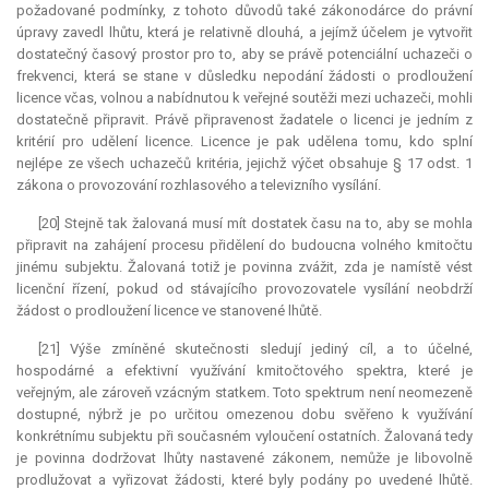
požadované podmínky, z tohoto důvodů také zákonodárce do právní
úpravy zavedl lhůtu, která je relativně dlouhá, a jejímž účelem je vytvořit
dostatečný časový prostor pro to, aby se právě potenciální uchazeči o
frekvenci, která se stane v důsledku nepodání žádosti o prodloužení
licence včas, volnou a nabídnutou k veřejné soutěži mezi uchazeči, mohli
dostatečně připravit. Právě připravenost žadatele o licenci je jedním z
kritérií pro udělení licence. Licence je pak udělena tomu, kdo splní
nejlépe ze všech uchazečů kritéria, jejichž výčet obsahuje § 17 odst. 1
zákona o provozování rozhlasového a televizního vysílání.
[20] Stejně tak žalovaná musí mít dostatek času na to, aby se mohla
připravit na zahájení procesu přidělení do budoucna volného kmitočtu
jinému subjektu. Žalovaná totiž je povinna zvážit, zda je namístě vést
licenční řízení, pokud od stávajícího provozovatele vysílání neobdrží
žádost o prodloužení licence ve stanovené lhůtě.
[21] Výše zmíněné skutečnosti sledují jediný cíl, a to účelné,
hospodárné a efektivní využívání kmitočtového spektra, které je
veřejným, ale zároveň vzácným statkem. Toto spektrum není neomezeně
dostupné, nýbrž je po určitou omezenou dobu svěřeno k využívání
konkrétnímu subjektu při současném vyloučení ostatních. Žalovaná tedy
je povinna dodržovat lhůty nastavené zákonem, nemůže je libovolně
prodlužovat a vyřizovat žádosti, které byly podány po uvedené lhůtě.