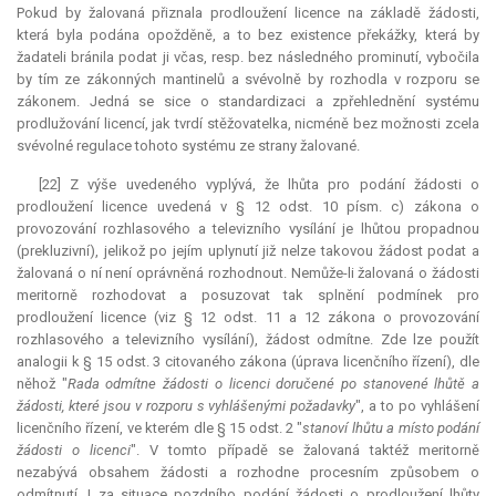
Pokud by žalovaná přiznala prodloužení licence na základě žádosti,
která byla podána opožděně, a to bez existence překážky, která by
žadateli bránila podat ji včas, resp. bez následného prominutí, vybočila
by tím ze zákonných mantinelů a svévolně by rozhodla v rozporu se
zákonem. Jedná se sice o standardizaci a zpřehlednění systému
prodlužování licencí, jak tvrdí stěžovatelka, nicméně bez možnosti zcela
svévolné regulace tohoto systému ze strany žalované.
[22] Z výše uvedeného vyplývá, že lhůta pro podání žádosti o
prodloužení licence uvedená v § 12 odst. 10 písm. c) zákona o
provozování rozhlasového a televizního vysílání je lhůtou propadnou
(prekluzivní), jelikož po jejím uplynutí již nelze takovou žádost podat a
žalovaná o ní není oprávněná rozhodnout. Nemůže-li žalovaná o žádosti
meritorně rozhodovat a posuzovat tak splnění podmínek pro
prodloužení licence (viz § 12 odst. 11 a 12 zákona o provozování
rozhlasového a televizního vysílání), žádost odmítne. Zde lze použít
analogii k § 15 odst. 3 citovaného zákona (úprava licenčního řízení), dle
něhož "
Rada odmítne žádosti o licenci doručené po stanovené lhůtě a
žádosti, které jsou v rozporu s vyhlášenými požadavky
", a to po vyhlášení
licenčního řízení, ve kterém dle § 15 odst. 2 "
stanoví lhůtu a místo podání
žádosti o licenci
". V tomto případě se žalovaná taktéž meritorně
nezabývá obsahem žádosti a rozhodne procesním způsobem o
odmítnutí. I za situace pozdního podání žádosti o prodloužení lhůty