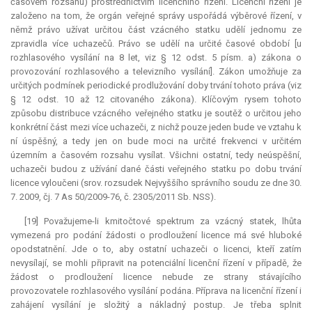
časovém rozsahu) prostřednictvím licenčního řízení. Licenční řízení je
založeno na tom, že orgán veřejné správy uspořádá výběrové řízení, v
němž právo užívat určitou část vzácného statku udělí jednomu ze
zpravidla více uchazečů. Právo se udělí na určité časové období [u
rozhlasového vysílání na 8 let, viz § 12 odst. 5 písm. a) zákona o
provozování rozhlasového a televizního vysílání]. Zákon umožňuje za
určitých podmínek periodické prodlužování doby trvání tohoto práva (viz
§ 12 odst. 10 až 12 citovaného zákona). Klíčovým rysem tohoto
způsobu distribuce vzácného veřejného statku je soutěž o určitou jeho
konkrétní část mezi více uchazeči, z nichž pouze jeden bude ve vztahu k
ní úspěšný, a tedy jen on bude moci na určité frekvenci v určitém
územním a časovém rozsahu vysílat. Všichni ostatní, tedy neúspěšní,
uchazeči budou z užívání dané části veřejného statku po dobu trvání
licence vyloučeni (srov. rozsudek Nejvyššího správního soudu ze dne 30.
7. 2009, čj. 7 As 50/2009-76, č. 2305/2011 Sb. NSS).
[19] Považujeme-li kmitočtové spektrum za vzácný statek, lhůta
vymezená pro podání žádosti o prodloužení licence má své hluboké
opodstatnění. Jde o to, aby ostatní uchazeči o licenci, kteří zatím
nevysílají, se mohli připravit na potenciální licenční řízení v případě, že
žádost o prodloužení licence nebude ze strany stávajícího
provozovatele rozhlasového vysílání podána. Příprava na licenční řízení i
zahájení vysílání je složitý a nákladný postup. Je třeba splnit