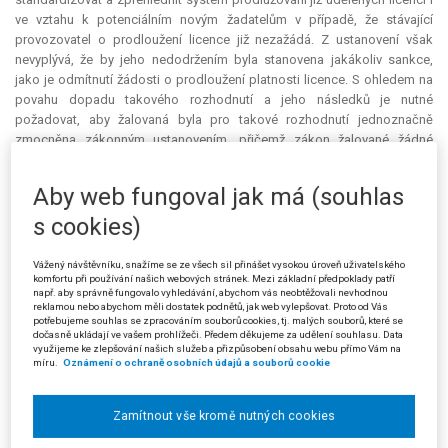
ve vztahu k potenciálním novým žadatelům v případě, že stávající
provozovatel o prodloužení licence již nezažádá. Z ustanovení však
nevyplývá, že by jeho nedodržením byla stanovena jakákoliv sankce,
jako je odmítnutí žádosti o prodloužení platnosti licence. S ohledem na
povahu dopadu takového rozhodnutí a jeho následků je nutné
požadovat, aby žalovaná byla pro takové rozhodnutí jednoznačně
zmocněna zákonným ustanovením, přičemž zákon žalované žádné
zmocnění, aby v případě nedodržení lhůty pro podání žádosti o
prodloužení bylo toto spojeno se sankcí odmítnutí žádosti, nedává.
Aby web fungoval jak má (souhlas
Napadané rozhodnutí je excesem do právního postavení žalobce, které
nemá oporu v zákoně.
s cookies)
Žalobkyně dále namítala, že žalovaná nesprávně interpretovala lhůtu
Vážený návštěvníku, snažíme se ze všech sil přinášet vysokou úroveň uživatelského
uvedenou v § 12 odst. 10 písm. c) zákona o provozování rozhlasového a
komfortu při používání našich webových stránek. Mezi základní předpoklady patří
např. aby správně fungovalo vyhledávání, abychom vás neobtěžovali nevhodnou
televizního vysílání jako zákonnou, ačkoliv se jedná toliko o lhůtu
reklamou nebo abychom měli dostatek podnětů, jak web vylepšovat. Proto od Vás
pořádkovou. Pořádkové lhůty jsou stanoveny pouze v zájmu efektivity
potřebujeme souhlas se zpracováním souborů cookies, tj. malých souborů, které se
řízení a jejich zmeškání zásadně nemá mít za následek ztrátu práva.
dočasně ukládají ve vašem prohlížeči. Předem děkujeme za udělení souhlasu. Data
využijeme ke zlepšování našich služeb a přizpůsobení obsahu webu přímo Vám na
Pokud má být takový následek s promeškáním lhůty spojen, je nezbytné,
míru.
Oznámení o ochraně osobních údajů a souborů cookie
aby toto bylo v zájmu právní jistoty v zákoně výslovně uvedeno.
Žalovaná ve svém rozhodnutí nikde neuvádí, z čeho dovozuje
interpretaci lhůty vymezené v § 12 odst. 10 citovaného zákona jako lhůty
Zamítnout vše kromě nutných cookies
zákonné a kde je v textu tohoto ustanovení výslovně uvedena sankce