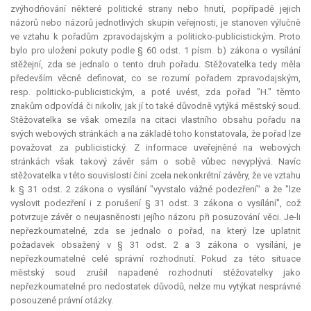
zvýhodňování některé politické strany nebo hnutí, popřípadě jejich
názorů nebo názorů jednotlivých skupin veřejnosti, je stanoven výlučně
ve vztahu k pořadům zpravodajským a politicko-publicistickým. Proto
bylo pro uložení pokuty podle § 60 odst. 1 písm. b) zákona o vysílání
stěžejní, zda se jednalo o tento druh pořadu. Stěžovatelka tedy měla
především věcně definovat, co se rozumí pořadem zpravodajským,
resp. politicko-publicistickým, a poté uvést, zda pořad "H." těmto
znakům odpovídá či nikoliv, jak jí to také důvodně vytýká městský soud.
Stěžovatelka se však omezila na citaci vlastního obsahu pořadu na
svých webových stránkách a na základě toho konstatovala, že pořad lze
považovat za publicistický. Z informace uveřejněné na webových
stránkách však takový závěr sám o sobě vůbec nevyplývá. Navíc
stěžovatelka v této souvislosti činí zcela nekonkrétní závěry, že ve vztahu
k § 31 odst. 2 zákona o vysílání "vyvstalo vážné podezření" a že "lze
vyslovit podezření i z porušení § 31 odst. 3 zákona o vysílání", což
potvrzuje závěr o neujasněnosti jejího názoru při posuzování věci. Je-li
nepřezkoumatelné, zda se jednalo o pořad, na který lze uplatnit
požadavek obsažený v § 31 odst. 2 a 3 zákona o vysílání, je
nepřezkoumatelné celé správní rozhodnutí. Pokud za této situace
městský soud zrušil napadené rozhodnutí stěžovatelky jako
nepřezkoumatelné pro nedostatek důvodů, nelze mu vytýkat nesprávné
posouzené právní otázky.