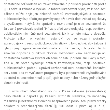
dostatečně odůvodněn ani závěr žalované o porušení povinnosti podle
§ 31 odst. 3 zákona o vysílání. Z tohoto ustanovení plyne, že k porušení
zákona může dojít jen ohledně pořadů zpravodajských a politicko-
publicistických; pořadů jiné povahy se požadavek dbát zásad objektivity
a vyváženosti netýká. Ze správního rozhodnutí je sice seznatelné, že
žalovaná považovala pořad "H." za pořad zpravodajský, resp. politicko-
publicistický, nicméně není seznatelné, jak k tomuto názoru dospěla.
Protože zákon o vysílání nestanoví, co se rozumí pořadem
zpravodajským, resp. politicko-publicistickým, bylo nutné, aby žalovaná
tyto pojmy nejprve věcně definovala a poté uvedla, zda pořad těmto
znakům odpovídá či nikoliv. Správní rozhodnutí však neobsahuje ani
dostatečná skutková zjištění ohledně obsahu pořadu, ani úvahy o tom,
zda a jak pořad vyhovuje definici zpravodajského, resp. politicko-
publicistického pořadu. Správní rozhodnutí není dostatečně konkrétní
ani v tom, zda ve vysílaném programu byla jednostranně zvýhodňována
politická strana nebo hnutí, popř. jejich názory nebo názory jednotlivých
skupin veřejnosti.
S rozsudkem Městského soudu v Praze žalovaná (stěžovatelka)
nesouhlasila a napadla jej kasační stížností. Namítala, že napadený
rozsudek je nezákonný z důvodu nesprávného posouzení právní otázky
soudem v předcházejícím řízení [§ 103 odst. 1 písm. a) s. ř. s.].