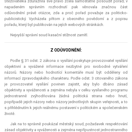
Stěžovatelka zdůraznila své právo zcela samostatně posoudit pořad; v
napadeném správním rozhodnutí pak věnovala značnou část
odůvodnění právě otázce, zda a proč pořad považuje za politicko-
publicistický. Vycházela přitom z obecného povědomí a z popisu
pořadu, který byl publikován na jejích webových stránkách.
Nejvyšší správní soud kasační stížnost zamítl.
Z ODŮVODNĚNÍ:
Podle § 31 odst. 2 zákona o vysílání poskytuje provozovatel vysílání
objektivní a vyvážené informace nezbytné pro svobodné vytváření
názorů. Názory nebo hodnotící komentáře musí být odděleny od
informací zpravodajského charakteru. Podle odst. 3 citovaného zákona
je provozovatel vysílání povinen zajistit, aby bylo dbáno zásad
objektivity a vyváženosti a zejména nebyla v celku vysílaného programu
jednostranně zvýhodňována žádná politická strana nebo hnutí,
popřípadě jejich názory nebo názory jednotlivých skupin veřejnosti, a to
s přihlédnutím k jejich reálnému postavení v politickém a společenském
životě.
Jak na to správně poukázal městský soud, požadavek respektování
zásad objektivity a vyváženosti a zejména nepřípustnost jednostranného