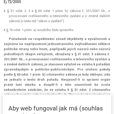
Ej 72/2005
k § 31 odst. 2, 3 a § 60 odst. 1 písm. b) zákona č. 231/2001 Sb., o
provozování rozhlasového a televizního vysílání a o změně dalších
zákonů (v textu též "zákon o vysílání")
k § 76 odst. 1 písm. a) soudního řádu správního
Požadavek na respektování zásad objektivity a vyváženosti a
zejména na nepřípustnost jednostranného zvýhodňování některé
politické strany nebo hnutí, popřípadě jejich názorů nebo názorů
jednotlivých skupin veřejnosti, obsažený v § 31 odst. 3 zákona č.
231/2001 Sb., o provozování rozhlasového a televizního vysílání a
o změně dalších zákonů, je stanoven výlučně ve vztahu k pořadům
zpravodajským a politicko-publicistickým. Pro uložení pokuty
podle § 60 odst. 1 písm. b) citovaného zákona je tedy stěžejní, zda
se jednalo o tento druh pořadu. Neujasnil-li si správní orgán
právě tuto otázku a dospěl-li v této souvislosti ke zcela
nekonkrétním závěrům, že ve vztahu k § 31 odst. 2 citovaného
zákona "vyvstalo vážné podezření" a že "lze vyslovit podezření i z
porušení § 31 odst. 3 citovaného zákona", je jeho rozhodnutí o
uložení pokuty nepřezkoumatelné pro nedostatek důvodů [§ 76
Aby web fungoval jak má (souhlas
odst. 1 písm. a) s. ř. s.].