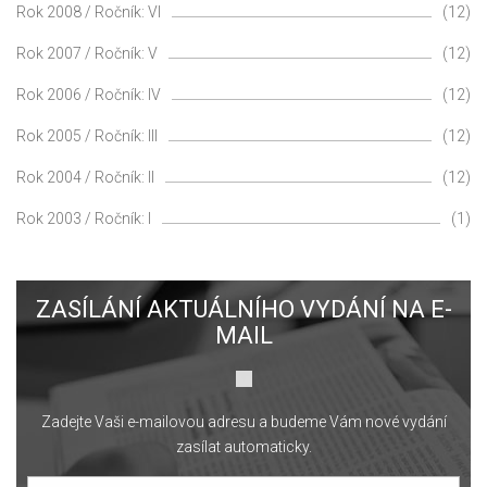
Rok 2008 / Ročník: VI
(12)
Rok 2007 / Ročník: V
(12)
Rok 2006 / Ročník: IV
(12)
Rok 2005 / Ročník: III
(12)
Rok 2004 / Ročník: II
(12)
Rok 2003 / Ročník: I
(1)
ZASÍLÁNÍ AKTUÁLNÍHO VYDÁNÍ NA E-
MAIL
Zadejte Vaši e-mailovou adresu a budeme Vám nové vydání
zasílat automaticky.