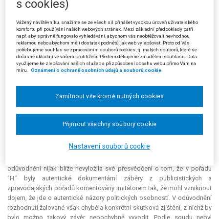
s cookies)
(Podle rozsudku Nejvyššího správního soudu ze dne 15. 12. 2004, čj. 7 As
38/2004-58)
Vážený návštěvníku, snažíme se ze všech sil přinášet vysokou úroveň uživatelského
komfortu při používání našich webových stránek. Mezi základní předpoklady patří
Věc:
Česká televize proti Radě pro rozhlasové a televizní vysílání o
např. aby správně fungovalo vyhledávání, abychom vás neobtěžovali nevhodnou
reklamou nebo abychom měli dostatek podnětů, jak web vylepšovat. Proto od Vás
uložení pokuty, o kasační stížnosti žalované.
potřebujeme souhlas se zpracováním souborů cookies, tj. malých souborů, které se
dočasně ukládají ve vašem prohlížeči. Předem děkujeme za udělení souhlasu. Data
Žalovaná rozhodnutím ze dne 4. 3. 2003 uložila žalobkyni za neplnění
využijeme ke zlepšování našich služeb a přizpůsobení obsahu webu přímo Vám na
míru.
Oznámení o ochraně osobních údajů a souborů cookie
povinností stanovených v § 31 odst. 2 a 3 zákona o vysílání pokutu ve
výši 500 000 Kč.
Zamítnout vše kromě nutných cookies
Žalobkyně napadla toto rozhodnutí žalobou u Městského soudu v
Praze, který rozhodnutí dne 25. 3. 2004 zrušil a věc žalované vrátil k
dalšímu řízení. V odůvodnění rozsudku zaznělo, že sporné bylo
Přijmout všechny soubory cookie
především tvrzení žalované o tom, že žalobkyně jako provozovatelka
vysílání porušila svou povinnost podle § 31 odst. 2 zákona o vysílání tím,
Nastavení souborů cookie
že v pořadu "H." došlo k záměrnému směšování názorů a hodnotících
soudů s informacemi zpravodajského charakteru. Žalovaná v
odůvodnění nijak blíže nevyložila své přesvědčení o tom, že v pořadu
"H." byly autentické dokumentární záběry z publicistických a
zpravodajských pořadů komentovány imitátorem tak, že mohl vzniknout
dojem, že jde o autentické názory politických osobností. V odůvodnění
rozhodnutí žalované však chyběla konkrétní skutková zjištění, z nichž by
bylo možno takový závěr nepochybně vyvodit. Podle soudu nebyl