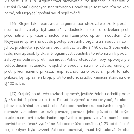
79 odst. 1 s. ř. s. Argumentaci stěžovatele, že usnesení o žádosti o
uznání úkonů učiněných neoprávněnou osobou je rozhodnutím ve věci
samé, tak Nejvyšší správní soud nepřisvědčil.
[16] Stejně tak nepřisvědčil argumentaci stěžovatele, že k podání
nečinnostní žaloby byl „nucen“ v důsledku řízení o odvolání proti
předmětnému příkazu a následného řízení před správním soudem. Dle
Nejvyššího správního soudu postup správního orgánu ani soudu v řízení,
jehož předmětem je obrana proti příkazu podle § 150 odst. 3 správního
řádu, není způsobilý aktivně legitimovat účastníka tohoto řízení k podání
žaloby na ochranu proti nečinnosti. Pokud stěžovatel nebyl spokojený s
odůvodněním rozsudku krajského soudu v řízení o žalobě, směřující
proti předmětnému příkazu, resp. rozhodnutí o odvolání proti tomuto
příkazu, byl oprávněn brojit proti tomuto rozsudku kasační stížností dle
§ 102 s. ř. s.
[17] Krajský soud tedy rozhodl správně, jestliže žalobu odmítl podle
§ 46 odst. 1 písm. a) s. ř. s. Pokud je zjevné a nepochybné, že úkon,
jehož neučinění zakládá dle žalobce nečinnost správního orgánu,
nemůže vzhledem ke své povaze, povaze jeho původce či jiným
okolnostem být rozhodnutím správního orgánu ve věci samé nebo
osvědčením, jehož vydání se žalobce může domáhat (§ 79 odst. 1 s. ř.
s.), i kdyby byla tvrzení žalobce pravdivá, musí být taková žaloba