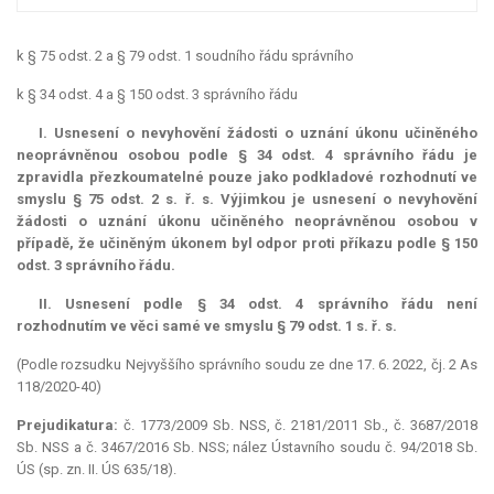
k § 75 odst. 2 a § 79 odst. 1 soudního řádu správního
k § 34 odst. 4 a § 150 odst. 3 správního řádu
I. Usnesení o nevyhovění žádosti o uznání úkonu učiněného
neoprávněnou osobou podle § 34 odst. 4 správního řádu je
zpravidla přezkoumatelné pouze jako podkladové rozhodnutí ve
smyslu § 75 odst. 2 s. ř. s. Výjimkou je usnesení o nevyhovění
žádosti o uznání úkonu učiněného neoprávněnou osobou v
případě, že učiněným úkonem byl odpor proti příkazu podle § 150
odst. 3 správního řádu.
II. Usnesení podle § 34 odst. 4 správního řádu není
rozhodnutím ve věci samé ve smyslu § 79 odst. 1 s. ř. s.
(Podle rozsudku Nejvyššího správního soudu ze dne 17. 6. 2022, čj. 2 As
118/2020-40)
Prejudikatura:
č. 1773/2009 Sb. NSS, č. 2181/2011 Sb., č. 3687/2018
Sb. NSS a č. 3467/2016 Sb. NSS; nález Ústavního soudu č. 94/2018 Sb.
ÚS (sp. zn. II. ÚS 635/18).