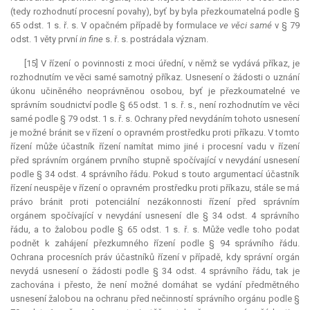
(tedy rozhodnutí procesní povahy), byť by byla přezkoumatelná podle §
65 odst. 1 s. ř. s. V opačném případě by formulace
ve věci samé
v § 79
odst. 1 věty první
in fine
s. ř. s. postrádala význam.
[15] V řízení o povinnosti z moci úřední, v němž se vydává příkaz, je
rozhodnutím ve věci samé samotný příkaz. Usnesení o žádosti o uznání
úkonu učiněného neoprávněnou osobou, byť je přezkoumatelné ve
správním soudnictví podle § 65 odst. 1 s. ř. s., není rozhodnutím ve věci
samé podle § 79 odst. 1 s. ř. s. Ochrany před nevydáním tohoto usnesení
je možné bránit se v řízení o opravném prostředku proti příkazu. V tomto
řízení může účastník řízení namítat mimo jiné i procesní vadu v řízení
před správním orgánem prvního stupně spočívající v nevydání usnesení
podle § 34 odst. 4 správního řádu. Pokud s touto argumentací účastník
řízení neuspěje v řízení o opravném prostředku proti příkazu, stále se má
právo bránit proti potenciální nezákonnosti řízení před správním
orgánem spočívající v nevydání usnesení dle § 34 odst. 4 správního
řádu, a to žalobou podle § 65 odst. 1 s. ř. s. Může vedle toho podat
podnět k zahájení přezkumného řízení podle § 94 správního řádu.
Ochrana procesních práv účastníků řízení v případě, kdy správní orgán
nevydá usnesení o žádosti podle § 34 odst. 4 správního řádu, tak je
zachována i přesto, že není možné domáhat se vydání předmětného
usnesení žalobou na ochranu před nečinností správního orgánu podle §