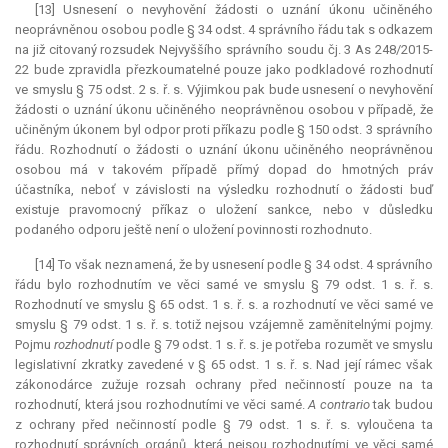
[13] Usnesení o nevyhovění žádosti o uznání úkonu učiněného
neoprávněnou osobou podle § 34 odst. 4 správního řádu tak s odkazem
na již citovaný rozsudek Nejvyššího správního soudu čj. 3 As 248/2015-
22 bude zpravidla přezkoumatelné pouze jako podkladové rozhodnutí
ve smyslu § 75 odst. 2 s. ř. s. Výjimkou pak bude usnesení o nevyhovění
žádosti o uznání úkonu učiněného neoprávněnou osobou v případě, že
učiněným úkonem byl odpor proti příkazu podle § 150 odst. 3 správního
řádu. Rozhodnutí o žádosti o uznání úkonu učiněného neoprávněnou
osobou má v takovém případě přímý dopad do hmotných práv
účastníka, neboť v závislosti na výsledku rozhodnutí o žádosti buď
existuje pravomocný příkaz o uložení sankce, nebo v důsledku
podaného odporu ještě není o uložení povinnosti rozhodnuto.
[14] To však neznamená, že by usnesení podle § 34 odst. 4 správního
řádu bylo rozhodnutím ve věci samé ve smyslu § 79 odst. 1 s. ř. s.
Rozhodnutí ve smyslu § 65 odst. 1 s. ř. s. a rozhodnutí ve věci samé ve
smyslu § 79 odst. 1 s. ř. s. totiž nejsou vzájemně zaměnitelnými pojmy.
Pojmu
rozhodnutí
podle § 79 odst. 1 s. ř. s. je potřeba rozumět ve smyslu
legislativní zkratky zavedené v § 65 odst. 1 s. ř. s. Nad její rámec však
zákonodárce zužuje rozsah ochrany před nečinností pouze na ta
rozhodnutí, která jsou rozhodnutími ve věci samé.
A contrario
tak budou
z ochrany před nečinností podle § 79 odst. 1 s. ř. s. vyloučena ta
rozhodnutí správních orgánů, která nejsou rozhodnutími ve věci samé