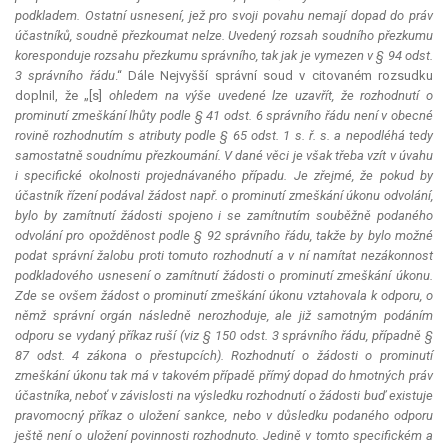
podkladem. Ostatní usnesení, jež pro svoji povahu nemají dopad do práv
účastníků, soudně přezkoumat nelze. Uvedený rozsah soudního přezkumu
koresponduje rozsahu přezkumu správního, tak jak je vymezen v § 94 odst.
3 správního řádu
.“ Dále Nejvyšší správní soud v citovaném rozsudku
doplnil, že „[s]
ohledem na výše uvedené lze uzavřít, že rozhodnutí o
prominutí zmeškání lhůty podle § 41 odst. 6 správního řádu není v obecné
rovině rozhodnutím s atributy podle § 65 odst. 1 s. ř. s. a nepodléhá tedy
samostatně soudnímu přezkoumání. V dané věci je však třeba vzít v úvahu
i specifické okolnosti projednávaného případu. Je zřejmé, že pokud by
účastník řízení podával žádost např. o prominutí zmeškání úkonu odvolání,
bylo by zamítnutí žádosti spojeno i se zamítnutím souběžně podaného
odvolání pro opožděnost podle § 92 správního řádu, takže by bylo možné
podat správní žalobu proti tomuto rozhodnutí a v ní namítat nezákonnost
podkladového usnesení o zamítnutí žádosti o prominutí zmeškání úkonu.
Zde se ovšem žádost o prominutí zmeškání úkonu vztahovala k odporu, o
němž správní orgán následně nerozhoduje, ale již samotným podáním
odporu se vydaný příkaz ruší (viz § 150 odst. 3 správního řádu, případně §
87 odst. 4 zákona o přestupcích). Rozhodnutí o žádosti o prominutí
zmeškání úkonu tak má v takovém případě přímý dopad do hmotných práv
účastníka, neboť v závislosti na výsledku rozhodnutí o žádosti buď existuje
pravomocný příkaz o uložení sankce, nebo v důsledku podaného odporu
ještě není o uložení povinnosti rozhodnuto. Jedině v tomto specifickém a