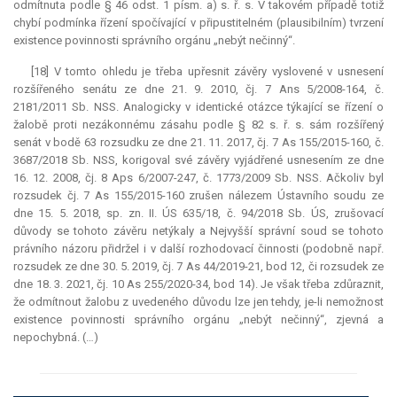
odmítnuta podle § 46 odst. 1 písm. a) s. ř. s. V takovém případě totiž
chybí podmínka řízení spočívající v připustitelném (plausibilním) tvrzení
existence povinnosti správního orgánu „nebýt nečinný“.
[18] V tomto ohledu je třeba upřesnit závěry vyslovené v usnesení
rozšířeného senátu ze dne 21. 9. 2010, čj. 7 Ans 5/2008-164, č.
2181/2011 Sb. NSS. Analogicky v identické otázce týkající se řízení o
žalobě proti nezákonnému zásahu podle § 82 s. ř. s. sám rozšířený
senát v bodě 63 rozsudku ze dne 21. 11. 2017, čj. 7 As 155/2015-160, č.
3687/2018 Sb. NSS, korigoval své závěry vyjádřené usnesením ze dne
16. 12. 2008, čj. 8 Aps 6/2007-247, č. 1773/2009 Sb. NSS. Ačkoliv byl
rozsudek čj. 7 As 155/2015-160 zrušen nálezem Ústavního soudu ze
dne 15. 5. 2018, sp. zn. II. ÚS 635/18, č. 94/2018 Sb. ÚS, zrušovací
důvody se tohoto závěru netýkaly a Nejvyšší správní soud se tohoto
právního názoru přidržel i v další rozhodovací činnosti (podobně např.
rozsudek ze dne 30. 5. 2019, čj. 7 As 44/2019-21, bod 12, či rozsudek ze
dne 18. 3. 2021, čj. 10 As 255/2020-34, bod 14). Je však třeba zdůraznit,
že odmítnout žalobu z uvedeného důvodu lze jen tehdy, je-li nemožnost
existence povinnosti správního orgánu „nebýt nečinný“, zjevná a
nepochybná. (…)