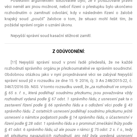
Posledním argumentem stěžovatele bylo, že v posuzované právní
věci neměl ani jinou možnost, neboť řízení o přestupku bylo ukončeno
rozhodnutím o zamítnutí odvolání, kdy v následném řízení o žalobě
krajský soud „poučil“ žalobce o tom, že situaci mohl řešit tím, že
požádal správní orgán o uznání úkonu.
Nejvyšší správní soud kasační stížnost zamítl.
Z ODŮVODNĚNÍ:
[11] Nejvyšší správní soud v první řadě předesílá, že ne každé
rozhodnutí správního orgánu je přezkoumatelné ve správním soudnictví.
Obdobnou otázkou jako v nyní projednávané věci se zabýval Nejvyšší
správní soud již v rozsudku ze dne 15. 9. 2016, čj. 3 As 248/2015-22, č.
3467/2016 Sb. NSS. V tomto rozsudku uvedl, že „
za rozhodnutí ve smyslu
§ 65 s. ř. s., která podléhají soudnímu přezkumu, jsou považována vždy
rozhodnutí vydaná podle § 67 odst. 1 správního řádu, z usnesení pak ta o
zastavení řízení podle § 66 správního řádu a o odložení věci podle § 43
správního řádu. Z ostatních usnesení podléhají soudnímu přezkumu ještě
usnesení o námitce podjatosti podle § 14 správního řádu, o účastenství v
řízení podle § 28 odst. 1 správního řádu a o prominutí zmeškání lhůty podle
§ 41 odst. 6 správního řádu, už ale pouze v rámci § 75 odst. 2 s. ř. s., tedy
při přezkumu navazujících rozhodnutí, pro něž byla uvedená usnesení