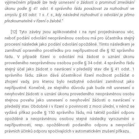
výjimečném případě lze tedy usnesení o žádosti o prominutí zmeškání
úkonu podle § 41 odst. 6 správního řádu považovat za rozhodnutí ve
smyslu § 65 odst. 1 s. ř. s., kdy následné rozhodnutí o odvolání je přímo
přezkoumatelné v řízení o žalobě
.“
[12] Tyto závěry jsou aplikovatelné i na nyní projednávanou věc,
neboť podání odvolání neoprávněnou osobou má pro účastníka stejný
procesní následek jako podání odvolání opožděně. Tímto následkem je
zamítnutí opravného prostředku pro nepřípustnost dle § 92 správního
řádu. V případě řízení o odvolání má žádost o uznání úkonu
provedeného neoprávněnou osobou podle § 34 odst. 4 správního řádu
stejný účel jako žádost o navrácení v předešlý stav dle § 41 odst. 1
správního řádu; zákon dává účastníkovi řízení možnost požádat o
zhojení vady, pro kterou bylo nezbytné odvolání zamítnout jako
nepřípustné. Konečně, ze stejného důvodu pak bude mít usnesení o
nevyhovění žádosti o uznání úkonu provedeného neoprávněnou osobu
stejnou povahu jako usnesení o nevyhovění žádosti o navrácení v
předešlý stav. Obdobně i v řízení o povinnosti z moci úřední, v němž se
vydává příkaz podle § 150 správního řádu, má taktéž podání odporu
opožděně a neoprávněnou osobou stejné následky vyrozumění o
nepřípustnosti, resp. opožděnosti podaného odporu a nevyvolání
právních účinků odporu spočívajících v automatickém zrušení příkazu.