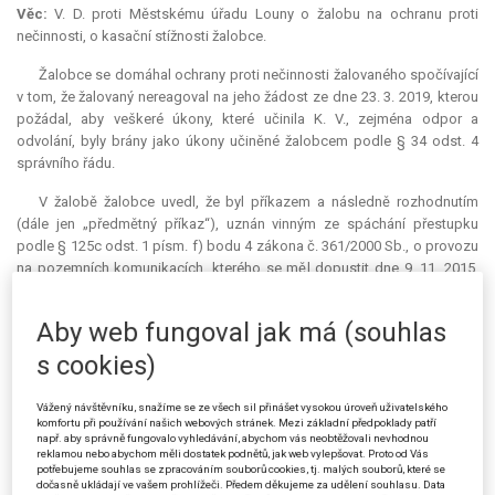
Věc:
V. D. proti Městskému úřadu Louny o žalobu na ochranu proti
nečinnosti, o kasační stížnosti žalobce.
Žalobce se domáhal ochrany proti nečinnosti žalovaného spočívající
v tom, že žalovaný nereagoval na jeho žádost ze dne 23. 3. 2019, kterou
požádal, aby veškeré úkony, které učinila K. V., zejména odpor a
odvolání, byly brány jako úkony učiněné žalobcem podle § 34 odst. 4
správního řádu.
V žalobě žalobce uvedl, že byl příkazem a následně rozhodnutím
(dále jen „předmětný příkaz“), uznán vinným ze spáchání přestupku
podle § 125c odst. 1 písm. f) bodu 4 zákona č. 361/2000 Sb., o provozu
na pozemních komunikacích, kterého se měl dopustit dne 9. 11. 2015.
Žalobce se v řízení o přestupku nechal zastoupit paní K. V., která v době
udělení plné moci byla nezletilá. Jak posléze dovodila
judikatura
, její
Aby web fungoval jak má (souhlas
zmocnění nebylo platné. Na základě právního názoru v rozsudku
Krajského soudu v Ústí nad Labem ze dne 30. 7. 2018, čj. 75 A 36/2016-
s cookies)
31, podal žalobce žádost ze dne 23. 3. 2019 podle § 34 odst. 4
správního řádu o uznání úkonů paní K. V. Na tuto žádost žalovaný
Vážený návštěvníku, snažíme se ze všech sil přinášet vysokou úroveň uživatelského
žádným způsobem nereagoval, ačkoliv podle názoru žalobce měl o této
komfortu při používání našich webových stránek. Mezi základní předpoklady patří
např. aby správně fungovalo vyhledávání, abychom vás neobtěžovali nevhodnou
žádosti rozhodnout usnesením a měl žádosti vyhovět.
reklamou nebo abychom měli dostatek podnětů, jak web vylepšovat. Proto od Vás
potřebujeme souhlas se zpracováním souborů cookies, tj. malých souborů, které se
Krajský soud žalobu odmítl. Dospěl k závěru, že se žalobce
dočasně ukládají ve vašem prohlížeči. Předem děkujeme za udělení souhlasu. Data