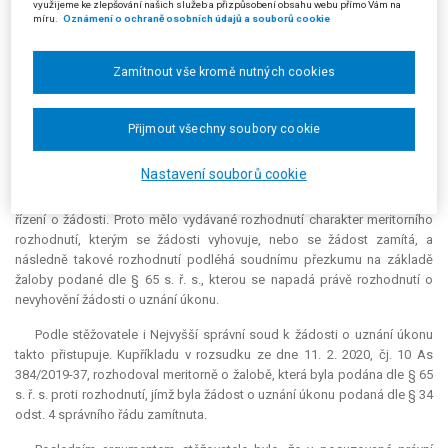
využijeme ke zlepšování našich služeb a přizpůsobení obsahu webu přímo Vám na
nedomáhal vydání rozhodnutí ve věci samé, a žalobu tak bylo třeba pro
míru.
Oznámení o ochraně osobních údajů a souborů cookie
neodstranitelný nedostatek podmínek řízení odmítnout dle § 46 odst. 1
písm. a) s. ř. s.
Zamítnout vše kromě nutných cookies
Žalobce (stěžovatel) napadl rozsudek krajského soudu kasační
stížností.
Přijmout všechny soubory cookie
Podle stěžovatele žaloba na ochranu proti nečinnosti přípustná byla,
neboť se v posuzované věci nejednalo o procesní rozhodnutí, jehož
Nastavení souborů cookie
vydání se žalobce domáhal, nýbrž o rozhodnutí
meritorní
. Podle
stěžovatele nešlo v daném případě o procesní otázku, ale o samostatné
řízení o žádosti. Proto mělo vydávané rozhodnutí charakter meritorního
rozhodnutí, kterým se žádosti vyhovuje, nebo se žádost zamítá, a
následně takové rozhodnutí podléhá soudnímu přezkumu na základě
žaloby podané dle § 65 s. ř. s., kterou se napadá právě rozhodnutí o
nevyhovění žádosti o uznání úkonu.
Podle stěžovatele i Nejvyšší správní soud k žádosti o uznání úkonu
takto přistupuje. Kupříkladu v rozsudku ze dne 11. 2. 2020, čj. 10 As
384/2019-37, rozhodoval meritorně o žalobě, která byla podána dle § 65
s. ř. s. proti rozhodnutí, jímž byla žádost o uznání úkonu podaná dle § 34
odst. 4 správního řádu zamítnuta.