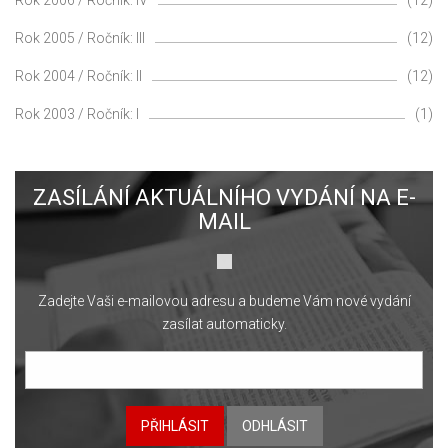
Rok 2005 / Ročník: III
(12)
Rok 2004 / Ročník: II
(12)
Rok 2003 / Ročník: I
(1)
ZASÍLÁNÍ AKTUÁLNÍHO VYDÁNÍ NA E-
MAIL
Zadejte Vaši e-mailovou adresu a budeme Vám nové vydání
zasílat automaticky.
PŘIHLÁSIT
ODHLÁSIT