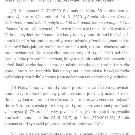
ochrany proti nečinnosti byl tudíž bezvýsledně vyčerpán, či nikoli.
[19] V usnesení č. 71/2020 Sb. nařídila vláda ČR s ohledem na
nouzový stav s účinností od 14. 3. 2020 „
přerušit všechna řízení o
žádostech o oprávnění k pobytu nad 90 dnů podaných na zastupitelských
úřadech
“ (bod I/4 usnesení). Takovým řízením je i řízení o stěžovatelově
žádosti o vydání zaměstnanecké karty. Krajský soud dospěl k závěru, že
jsou-li řízení o žádostech o pobytová oprávnění přerušena, znamená to,
že neběží lhůty jak pro vydání rozhodnutí o nich, tak pro učinění opatření
proti nečinnosti. Dle krajského soudu tedy od 14. 3. 2020 neběžela
Komisi lhůta pro vydání usnesení, kterým se buďto ukládá žalovanému v
určité lhůtě rozhodnout, nebo se návrhu nevyhovuje; podle krajského
soudu proto ani nemohla lhůta uplynout a podmínka bezvýsledného
vyčerpání prostředků ochrany proti nečinnosti tak nemohla být splněna.
[20] Nejvyšší správní soud předně připomíná, že účelem správních i
soudních prostředků ochrany proti nečinnosti je to, aby účastník řízení
dosáhl vydání rozhodnutí ve věci samé, a to z povahy věci v co nejkratší
době. V tomto smyslu je třeba vyložit i podmínku vyčerpání prostředků
ve smyslu § 79 odst. 1 věty první s. ř. s. (viz rozsudek Nejvyššího
správního soudu ze dne 24. 5. 2017, čj. 1 Azs 270/2016-32). Z toho
kasační soud vycházel při posuzování projednávané věci.
[21] Jak správně namítá stěžovatel, z usnesení vlády č. 71/2020 Sb.