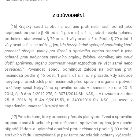
Z ODŮVODNĚNÍ:
[16] Krajský soud žalobu na ochranu proti nečinnosti odmítl jako
nepřípustnou podle § 46 odst. 1 písm. d) s. ř. s., neboť nebyla splněna
podmínka stanovená v § 79 odst. 1 věty první s. ř. s. Podle § 79 odst. 1
věty první s. ř. s. se může „[t]
en, kdo bezvýsledně vyčerpal prostředky, které
procesní předpis platný pro řízení u správního orgánu stanoví k jeho
ochraně proti nečinnosti správního orgánu, žalobou domáhat, aby soud
uložil správnímu orgánu povinnost vydat rozhodnutí ve věci samé nebo
osvědčení
.“ Povinnost soudu odmítnout žalobu na ochranu proti
nečinnosti podle § 46 odst. 1 písm. d) s. ř. s. v případě, kdy žalobce
nevyčerpal prostředek proti nečinnosti před správním orgánem, potvrdil
rozšířený senát Nejvyššího správního soudu v usnesení ze dne 20. 5.
2014, čj. 8 Ans 2/2012-278, č. 3071/2014 Sb. NSS, a v rozsudku ze dne
25. 5. 2016, čj. 5 As 9/2015-59, č. 3409/2016 Sb. NSS, jak uvedl v
napadeném usnesení i krajský soud.
[17] Prostředkem, který procesní předpis platný pro řízení u správního
orgánu stanoví k ochraně proti nečinnosti správního orgánu, je v daném
případě žádost o uplatnění opatření proti nečinnosti podle § 80 odst. 3
správního řádu. Bezvýsledně je pak tento prostředek ochrany vyčerpán,