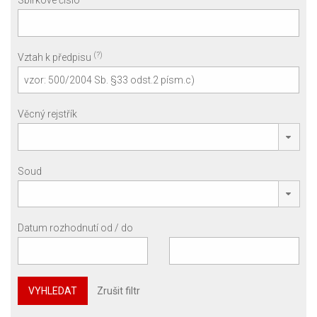
Sbírkové číslo
(?)
Vztah k předpisu
Věcný rejstřík
Soud
Datum rozhodnutí od / do
VYHLEDAT
Zrušit filtr