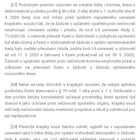
[27] Podobným právním názorem se ostatně řídila i Komise, která o
stěžovatelově podnětu podle § 80 odst. 3 věty druhé s. ř. rozhodla dne 8.
4. 2020 (tedy více než měsíc před vydáním napadeného usnesení
krajského soudu) tak, že se žádosti o uplatnění opatření proti nečinnosti
nevyhovuje. Usnesení vydala i přesto, že bod I/4 usnesení vlády č.
71/2020 Sb. o nutnosti přerušit řízení o žádostech o pobytová oprávnění
byl stále účinný a řízení o stěžovatelově žádosti o vydání zaměstnanecké
karty bylo nadále přerušeno (vláda zrušila bod I/4 usnesení s účinností
až od 11. 5. 2020 a žalovaný v řízení pokračoval až od 18. 5. 2020).
Žádosti o uplatnění opatření proti nečinnosti Komise nevyhověla právě s
odkazem na přerušení řízení o žádosti z důvodu vyhlášeného
nouzového stavu.
[28] Nelze se tedy ztotožnit s krajským soudem, že nebyla splněna
podmínka řízení stanovená v § 79 odst. 1 věta první s. ř. s. Stěžovatel v
den podání žaloby bezvýsledně vyčerpal prostředky, které správní řád
stanoví k jeho ochraně proti nečinnosti správního orgánu. Krajský soud
měl tedy nečinnostní žalobu meritorně projednat a nikoli ji odmítnout pro
její nepřípustnost.
[29] Přestože krajský soud žalobu odmítl, vyjádřil se v napadeném
usnesení také k běhu lhůty pro vydání rozhodnutí žalovaného o žádosti,
tedy k meritu věci, na což stěžovatel následně reagoval v kasační