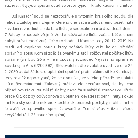
stížnosti. Nejvyšší správní soud se proto vyjádří i k této kasační námitce.
[30] Kasační soud se neztotožňuje s tvrzením krajského soudu, dle
něhož z žaloby není zřejmé, kterého dne začala žalovanému běžet lhůta
k vydání rozhodnutí a zda tato lhůta je šedesátidenní či devadesátidenní.
Z žaloby je naopak zřejmé, že dle stěžovatele lhůta začala běžet dnem
nabytí právní moci zrušujícího rozhodnutí Komise, tedy 20. 12. 2019. Na
rozdíl od krajského soudu, který počátek lhůty váže ke dni předání
správního spisu Komisí zpět žalovanému, určil stěžovatel počátek lhůty
správně (viz bod 26 a v něm citovaný rozsudek Nejvyššího správního
soudu čj. 5 Ans 6/2009-82). Stěžovatel nadto v žalobě uvedl, že dne 24.
2. 2020 podal žádost o uplatnění opatření proti nečinnosti ke Komisi; je
tedy rovněž nepochybné, že se domníval, že v jeho případě se uplatní
lhůta šedesátidenní. Žalovaný stěžovatele neinformoval, že by jeho
případ považoval za zvlášť složitý, nebo že si vyžádal stanovisko Úřadu
práce ČR, což by odůvodňovalo uplatnění devadesátidenní lhůty. Pokud
měl krajský soud o některé z těchto skutečností pochyby, mohl a měl si
je ověřit ze správního spisu žalovaného. Ten si však v řízení vůbec
nevyžádal (č. l. 22 soudního spisu).