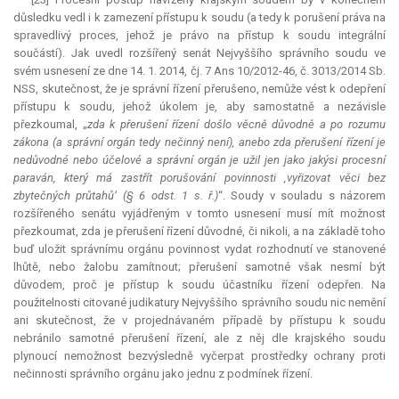
důsledku vedl i k zamezení přístupu k soudu (a tedy k porušení práva na
spravedlivý proces, jehož je právo na přístup k soudu integrální
součástí). Jak uvedl rozšířený senát Nejvyššího správního soudu ve
svém usnesení ze dne 14. 1. 2014, čj. 7 Ans 10/2012-46, č. 3013/2014 Sb.
NSS, skutečnost, že je správní řízení přerušeno, nemůže vést k odepření
přístupu k soudu, jehož úkolem je, aby samostatně a nezávisle
přezkoumal, „
zda k přerušení řízení došlo věcně důvodně a po rozumu
zákona (a správní orgán tedy nečinný není), anebo zda přerušení řízení je
nedůvodné nebo účelové a správní orgán je užil jen jako jakýsi procesní
paraván, který má zastřít porušování povinnosti ‚vyřizovat věci bez
zbytečných průtahů‘ (§ 6 odst. 1 s. ř.)
“. Soudy v souladu s názorem
rozšířeného senátu vyjádřeným v tomto usnesení musí mít možnost
přezkoumat, zda je přerušení řízení důvodné, či nikoli, a na základě toho
buď uložit správnímu orgánu povinnost vydat rozhodnutí ve stanovené
lhůtě, nebo žalobu zamítnout; přerušení samotné však nesmí být
důvodem, proč je přístup k soudu účastníku řízení odepřen. Na
použitelnosti citované judikatury Nejvyššího správního soudu nic nemění
ani skutečnost, že v projednávaném případě by přístupu k soudu
nebránilo samotné přerušení řízení, ale z něj dle krajského soudu
plynoucí nemožnost bezvýsledně vyčerpat prostředky ochrany proti
nečinnosti správního orgánu jako jednu z podmínek řízení.