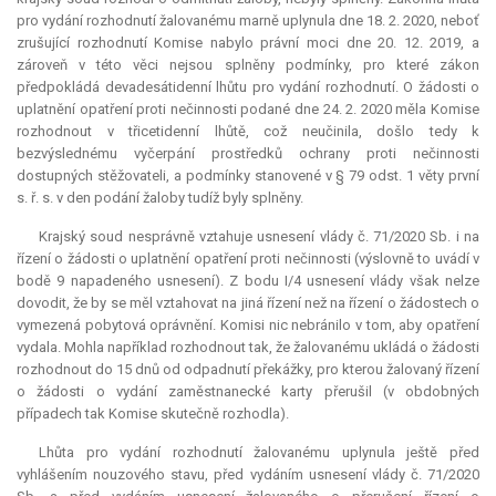
pro vydání rozhodnutí žalovanému marně uplynula dne 18. 2. 2020, neboť
zrušující rozhodnutí Komise nabylo právní moci dne 20. 12. 2019, a
zároveň v této věci nejsou splněny podmínky, pro které zákon
předpokládá devadesátidenní lhůtu pro vydání rozhodnutí. O žádosti o
uplatnění opatření proti nečinnosti podané dne 24. 2. 2020 měla Komise
rozhodnout v třicetidenní lhůtě, což neučinila, došlo tedy k
bezvýslednému vyčerpání prostředků ochrany proti nečinnosti
dostupných stěžovateli, a podmínky stanovené v § 79 odst. 1 věty první
s. ř. s. v den podání žaloby tudíž byly splněny.
Krajský soud nesprávně vztahuje usnesení vlády č. 71/2020 Sb. i na
řízení o žádosti o uplatnění opatření proti nečinnosti (výslovně to uvádí v
bodě 9 napadeného usnesení). Z bodu I/4 usnesení vlády však nelze
dovodit, že by se měl vztahovat na jiná řízení než na řízení o žádostech o
vymezená pobytová oprávnění. Komisi nic nebránilo v tom, aby opatření
vydala. Mohla například rozhodnout tak, že žalovanému ukládá o žádosti
rozhodnout do 15 dnů od odpadnutí překážky, pro kterou žalovaný řízení
o žádosti o vydání zaměstnanecké karty přerušil (v obdobných
případech tak Komise skutečně rozhodla).
Lhůta pro vydání rozhodnutí žalovanému uplynula ještě před
vyhlášením nouzového stavu, před vydáním usnesení vlády č. 71/2020