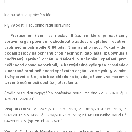
k § 80 odst. 3 správního řádu
k § 79 odst. 1 soudního řádu správního
Přerušením řízení se nestaví lhůta, ve které je nadřízený
správní orgán povinen rozhodnout o žádosti o uplatnění opatření
proti nečinnosti podle § 80 odst. 3 správního řádu. Pokud v den
podání žaloby na ochranu proti nečinnosti tato lhůta již uplynula a
nadřízený správní orgán o žádosti o uplatnění opatření proti
nečinnosti dosud nerozhodl, je bezvýsledně vyčerpán prostředek
k ochraně proti nečinnosti správního orgánu ve smyslu § 79 odst.
1 věty první s. ř. s., a to bez ohledu na to, zda je řízení, ve kterém k
tvrzené nečinnosti dochází, přerušeno.
(Podle rozsudku Nejvyššího správního soudu ze dne 22. 7. 2020, čj. 1
Azs 200/2020-31)
Prejudikatura:
č. 2871/2013 Sb. NSS, č. 3013/2014 Sb. NSS, č.
3071/2014 Sb. NSS, č. 3409/2016 Sb. NSS; nález Ústavního soudu č.
347/2020 Sb. (sp. zn. Pl. ÚS 25/19).
Věc:
V. Q. T. proti Ministerstvu vnitra o ochraně proti nečinnosti, o