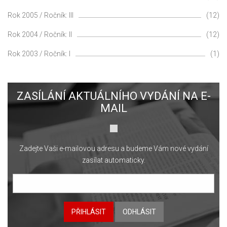
Rok 2005 / Ročník: III
(12)
Rok 2004 / Ročník: II
(12)
Rok 2003 / Ročník: I
(1)
ZASÍLÁNÍ AKTUÁLNÍHO VYDÁNÍ NA E-
MAIL
Zadejte Vaši e-mailovou adresu a budeme Vám nové vydání
zasílat automaticky.
PŘIHLÁSIT
ODHLÁSIT