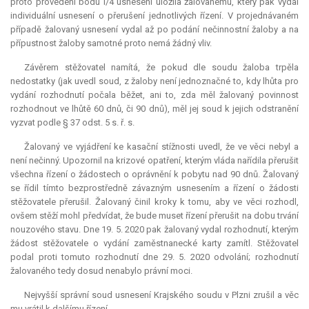
proto provedení bodu I/4 usnesení uložila žalovanému, který pak vydal
individuální usnesení o přerušení jednotlivých řízení. V projednávaném
případě žalovaný usnesení vydal až po podání nečinnostní žaloby a na
přípustnost žaloby samotné proto nemá žádný vliv.
Závěrem stěžovatel namítá, že pokud dle soudu žaloba trpěla
nedostatky (jak uvedl soud, z žaloby není jednoznačné to, kdy lhůta pro
vydání rozhodnutí počala běžet, ani to, zda měl žalovaný povinnost
rozhodnout ve lhůtě 60 dnů, či 90 dnů), měl jej soud k jejich odstranění
vyzvat podle § 37 odst. 5 s. ř. s.
Žalovaný ve vyjádření ke kasační stížnosti uvedl, že ve věci nebyl a
není nečinný. Upozornil na krizové opatření, kterým vláda nařídila přerušit
všechna řízení o žádostech o oprávnění k pobytu nad 90 dnů. Žalovaný
se řídil tímto bezprostředně závazným usnesením a řízení o žádosti
stěžovatele přerušil. Žalovaný činil kroky k tomu, aby ve věci rozhodl,
ovšem stěží mohl předvídat, že bude muset řízení přerušit na dobu trvání
nouzového stavu. Dne 19. 5. 2020 pak žalovaný vydal rozhodnutí, kterým
žádost stěžovatele o vydání zaměstnanecké karty zamítl. Stěžovatel
podal proti tomuto rozhodnutí dne 29. 5. 2020 odvolání; rozhodnutí
žalovaného tedy dosud nenabylo právní moci.
Nejvyšší správní soud usnesení Krajského soudu v Plzni zrušil a věc
mu vrátil k dalšímu řízení.