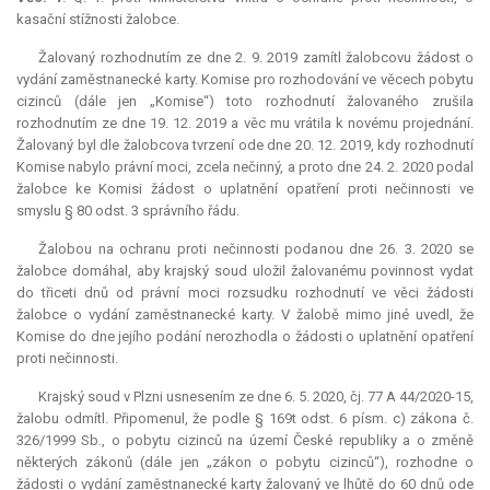
kasační stížnosti žalobce.
Žalovaný rozhodnutím ze dne 2. 9. 2019 zamítl žalobcovu žádost o
vydání zaměstnanecké karty. Komise pro rozhodování ve věcech pobytu
cizinců (dále jen „Komise“) toto rozhodnutí žalovaného zrušila
rozhodnutím ze dne 19. 12. 2019 a věc mu vrátila k novému projednání.
Žalovaný byl dle žalobcova tvrzení ode dne 20. 12. 2019, kdy rozhodnutí
Komise nabylo právní moci, zcela nečinný, a proto dne 24. 2. 2020 podal
žalobce ke Komisi žádost o uplatnění opatření proti nečinnosti ve
smyslu § 80 odst. 3 správního řádu.
Žalobou na ochranu proti nečinnosti podanou dne 26. 3. 2020 se
žalobce domáhal, aby krajský soud uložil žalovanému povinnost vydat
do třiceti dnů od právní moci rozsudku rozhodnutí ve věci žádosti
žalobce o vydání zaměstnanecké karty. V žalobě mimo jiné uvedl, že
Komise do dne jejího podání nerozhodla o žádosti o uplatnění opatření
proti nečinnosti.
Krajský soud v Plzni usnesením ze dne 6. 5. 2020, čj. 77 A 44/2020-15,
žalobu odmítl. Připomenul, že podle § 169t odst. 6 písm. c) zákona č.
326/1999 Sb., o pobytu cizinců na území České republiky a o změně
některých zákonů (dále jen „zákon o pobytu cizinců“), rozhodne o
žádosti o vydání zaměstnanecké karty žalovaný ve lhůtě do 60 dnů ode