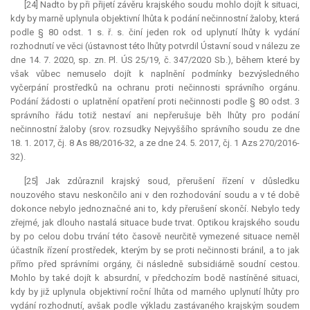
[24] Nadto by při přijetí závěru krajského soudu mohlo dojít k situaci,
kdy by marně uplynula objektivní lhůta k podání nečinnostní žaloby, která
podle § 80 odst. 1 s. ř. s. činí jeden rok od uplynutí lhůty k vydání
rozhodnutí ve věci (ústavnost této lhůty potvrdil Ústavní soud v nálezu ze
dne 14. 7. 2020, sp. zn. Pl. ÚS 25/19, č. 347/2020 Sb.), během které by
však vůbec nemuselo dojít k naplnění podmínky bezvýsledného
vyčerpání prostředků na ochranu proti nečinnosti správního orgánu.
Podání žádosti o uplatnění opatření proti nečinnosti podle § 80 odst. 3
správního řádu totiž nestaví ani nepřerušuje běh lhůty pro podání
nečinnostní žaloby (srov. rozsudky Nejvyššího správního soudu ze dne
18. 1. 2017, čj. 8 As 88/2016-32, a ze dne 24. 5. 2017, čj. 1 Azs 270/2016-
32).
[25] Jak zdůraznil krajský soud, přerušení řízení v důsledku
nouzového stavu neskončilo ani v den rozhodování soudu a v té době
dokonce nebylo jednoznačné ani to, kdy přerušení skončí. Nebylo tedy
zřejmé, jak dlouho nastalá situace bude trvat. Optikou krajského soudu
by po celou dobu trvání této časově neurčitě vymezené situace neměl
účastník řízení prostředek, kterým by se proti nečinnosti bránil, a to jak
přímo před správními orgány, či následně subsidiárně soudní cestou.
Mohlo by také dojít k
absurdní
, v předchozím bodě nastíněné situaci,
kdy by již uplynula objektivní roční lhůta od marného uplynutí lhůty pro
vydání rozhodnutí, avšak podle výkladu zastávaného krajským soudem