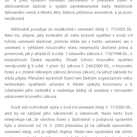
Sb. a před vydáním usnesení žalovaného o přerušení řízení o
stěžovatelově žádosti o vydání zaměstnanecké karty. Nečinnost
žalovaného nemá s těmito akty žádnou příčinnou souvislost, a je proto
nezákonná.
Stěžovatel považuje za nezákonné i usnesení vlády č. 71/2020 Sb.
Není mu zřejmé, jaký konkrétní cíl mělo krizové opatření v bodu I/4
tohoto usnesení sledovat, protože vláda ani v tomto usnesení, ani v
usnesení o vyhlášení nouzového stavu nevymezila dotčená práva a
povinnosti, jak jí ukládá čl. 6 odst. 1 ústavního zákona č. 110/1998 Sb., o
bezpečnosti České republiky. Obsah tohoto krizového opatření
neodpovídá § 6 odst. 1 písm. b) zákona č. 240/2000 Sb., o krizovém
řízení a o změně některých zákonů (krizový zákon), na jehož základě ho
vláda přijala. Přerušení správních řízení není žádným organizačním nebo
technickým opatřením určeným k řešení výskytu koronaviru a k
odstranění jeho následků a nesleduje žádný cíl uvedený v citovaném
ustanovení krizového zákona.
Soud své rozhodnutí opírá o bod I/4 usnesení vlády č. 71/2020 Sb.,
aniž by se zabýval jeho zákonností a ústavností. Navíc tento bod
interpretuje tak, že všechna řízení o žádostech o pobytová oprávnění
byla s účinností od 14. 3. 2020 přerušena již na základě samotného
usnesení vlády, což je výklad chybný. Vláda není oprávněna tak učinit,