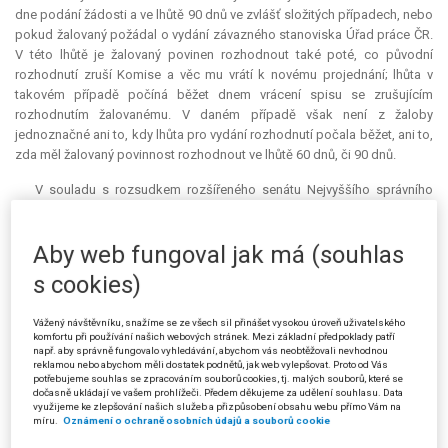
dne podání žádosti a ve lhůtě 90 dnů ve zvlášť složitých případech, nebo
pokud žalovaný požádal o vydání závazného stanoviska Úřad práce ČR.
V této lhůtě je žalovaný povinen rozhodnout také poté, co původní
rozhodnutí zruší Komise a věc mu vrátí k novému projednání; lhůta v
takovém případě počíná běžet dnem vrácení spisu se zrušujícím
rozhodnutím žalovanému. V daném případě však není z žaloby
jednoznačné ani to, kdy lhůta pro vydání rozhodnutí počala běžet, ani to,
zda měl žalovaný povinnost rozhodnout ve lhůtě 60 dnů, či 90 dnů.
V souladu s rozsudkem rozšířeného senátu Nejvyššího správního
soudu ze dne 25. 5. 2016, čj. 5 As 9/2015-59, č. 3409/2016 Sb. NSS,
krajský soud žalobu odmítl jako nepřípustnou podle § 46 odst. 1 písm.
Aby web fungoval jak má (souhlas
d) s. ř. s. Žalobce totiž podle krajského soudu bezvýsledně nevyčerpal
prostředky, které procesní předpis stanoví k jeho ochraně proti
s cookies)
nečinnosti správního orgánu (§ 79 odst. 1 věty první s. ř. s.); tímto
prostředkem je v daném případě žádost o uplatnění opatření proti
Vážený návštěvníku, snažíme se ze všech sil přinášet vysokou úroveň uživatelského
nečinnosti podle § 80 odst. 3 s. ř.
komfortu při používání našich webových stránek. Mezi základní předpoklady patří
např. aby správně fungovalo vyhledávání, abychom vás neobtěžovali nevhodnou
Vzhledem k tomu, že na učinění opatření proti nečinnosti lze
reklamou nebo abychom měli dostatek podnětů, jak web vylepšovat. Proto od Vás
potřebujeme souhlas se zpracováním souborů cookies, tj. malých souborů, které se
analogicky použít lhůtu pro vydání rozhodnutí podle § 71 správního
dočasně ukládají ve vašem prohlížeči. Předem děkujeme za udělení souhlasu. Data
řádu, soud konstatoval, že dokud marně neuplyne lhůta 30 dnů ode dne,
využijeme ke zlepšování našich služeb a přizpůsobení obsahu webu přímo Vám na
míru.
Oznámení o ochraně osobních údajů a souborů cookie
kdy žádost o uplatnění opatření proti nečinnosti došla nadřízenému
správnímu orgánu, není možné považovat prostředek ochrany proti