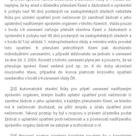
neplyne, že by snad v důsledku přerušení řízení o žádostech o oprávnění
k pobytu nad 90 dnů podaných na zastupitelských úřadech neběžela
lhůta pro učinění opatření proti nečinnosti (či zamítnutí žádosti o jeho
uplatnění) nadřízeným správním orgánem v těchto řízeních. Vláda pouze
v bodu I/4 usnesení nařizuje přerušit všechna řízení o žádostech o
oprávnění k pobytu nad 90 dnů podaných na zastupitelských úřadech a
v bodu III/1/a) ukládá 1. místopředsedovi vlády a ministru vnitra provést
toto opatření. K přerušení jednotlivých řízení pak docházelo
individuálními usneseními, v případě stěžovatele se jednalo o usnesení
ze dne 26. 3. 2020. Rovněž z tohoto usnesení plyne jen a pouze to, že se
přerušuje správní řízení vedené pod sp. zn. X do doby ukončení
nouzového stavu, případně do konce platnosti krizového opatření
uvedeného v bodě I/4 usnesení vlády ČR.
[22] Automatické stavění lhůty pro přijetí usnesení nadřízeným
správním orgánem, kterým buďto uplatní opatření proti nečinnosti či
zamítne žádost o jeho uplatnění, s každým přerušením řízení, ve kterém
má k nečinnosti docházet, se příčí smyslu a účelu opatření proti
nečinnosti. Takový postup by byl v rozporu s právem účastníka podat
žádost o uplatnění opatření proti nečinnosti a s povinností nadřízeného
správního orgánu žádostí se zabývat a rozhodnout o ní.
[23] Procesní postup navržený krajským soudem by v konečném