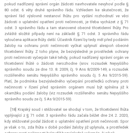
pokud nadřízený správní orgán žádosti navrhovatele nevyhoví podle §
80 odst. 6 věty druhé správního řádu. Vzhledem ke skutečnosti, že
správní řád výslovně nestanoví lhůtu pro vydání rozhodnutí ve věci
žádosti o uplatnění opatření proti nečinnosti, je třeba vycházet z § 71
odst. 3 správního řádu a tam stanovené obecné třicetidenní lhůty. Pro
zvláště složité případy není na základě § 71 odst. 3 správního řádu
vyloučena aplikace lhůty delší. Účastník řízení by tedy měl před podáním
žaloby na ochranu proti nečinnosti vyčkat uplynutí alespoň obecné
třicetidenní lhůty. Z toho plyne, že bezvýsledně je prostředek ochrany
proti nečinnosti vyčerpán také tehdy, pokud nadřízený správní orgán ve
třicetidenní lhůtě o žádosti nerozhodne (srov. rozsudek Nejvyššího
správního soudu ze dne 13. 8. 2009, čj. 9 Ans 8/2009-149, a rozsudek
rozšířeného senátu Nejvyššího správního soudu čj. 5 As 9/2015-59).
Platí, že podmínka bezvýsledného vyčerpání prostředků ochrany proti
nečinnosti v řízení před správním orgánem musí být splněna již k
okamžiku podání žaloby (viz rozsudek rozšířeného senátu Nejvyššího
správního soudu ze čj. 5 As 9/2015-59).
[18] Krajský soud i stěžovatel se shodují v tom, že třicetidenní lhůta
vyplývající z § 71 odst. 3 správního řádu začala běžet dne 24. 2. 2020,
kdy stěžovatel podal žádost o uplatnění opatření proti nečinnosti. Spor
je však o to, zda lhůta v době podání žaloby již uplynula, a prostředek