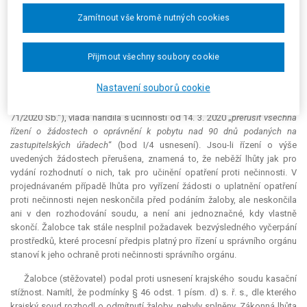
nečinnosti za bezvýsledně vyčerpaný. Soud upozornil na skutečnost, že
Zamítnout vše kromě nutných cookies
za normálního stavu by Komise měla uplatnit opatření proti nečinnosti
nebo žalobce vyrozumět, že jeho žádost neshledává důvodnou, do 25. 3.
2020.
Přijmout všechny soubory cookie
Před uplynutím této lhůty však vláda ČR vyhlásila nouzový stav.
Nastavení souborů cookie
Usnesením vlády ČR ze dne 12. 3. 2020, č. 198, o přijetí krizového
opatření, vyhlášeným pod č. 71/2020 Sb. (dále jen „usnesení vlády č.
71/2020 Sb.“), vláda nařídila s účinností od 14. 3. 2020 „
přerušit všechna
řízení o žádostech o oprávnění k pobytu nad 90 dnů podaných na
zastupitelských úřadech
“ (bod I/4 usnesení). Jsou-li řízení o výše
uvedených žádostech přerušena, znamená to, že neběží lhůty jak pro
vydání rozhodnutí o nich, tak pro učinění opatření proti nečinnosti. V
projednávaném případě lhůta pro vyřízení žádosti o uplatnění opatření
proti nečinnosti nejen neskončila před podáním žaloby, ale neskončila
ani v den rozhodování soudu, a není ani jednoznačné, kdy vlastně
skončí. Žalobce tak stále nesplnil požadavek bezvýsledného vyčerpání
prostředků, které procesní předpis platný pro řízení u správního orgánu
stanoví k jeho ochraně proti nečinnosti správního orgánu.
Žalobce (stěžovatel) podal proti usnesení krajského soudu kasační
stížnost. Namítl, že podmínky § 46 odst. 1 písm. d) s. ř. s., dle kterého
krajský soud rozhodl o odmítnutí žaloby, nebyly splněny. Zákonná lhůta