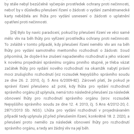
by stále nebyl bezúčelně vyčerpán prostředek ochrany proti nečinnosti,
neboť by v důsledku přerušení řízení o žádosti o vydání zaměstnanecké
karty neběžela ani lhůta pro vydání usnesení o žádosti o uplatnění
opatření proti nečinnosti.
[26] Bylo by navíc paradoxní, pokud by přerušení řízení ve věci samé
mělo vliv na běh lhůty pro vyřízení prostředku ochrany proti nečinnosti.
To zvláště v tomto případě, kdy přerušení řízení nemělo vliv ani na běh
lhůty pro vydání samotného meritorního rozhodnutí o žádosti. Soud
připomíná, že dojde-li ke zrušení napadeného rozhodnutí a jeho vrácení
k novému projednání správnímu orgánu prvního stupně, je třeba vázat
začátek lhůty pro vydání nového rozhodnutí na okamžik nabytí právní
moci zrušujícího rozhodnutí (viz rozsudek Nejvyššího správního soudu
ze dne 26. 2. 2010, čj. 5 Ans 6/2009-82). Zároveň platí, že pokud je
správní řízení přerušeno až poté, kdy lhůta pro vydání rozhodnutí
správního orgánu již uplynula, nemá toto následné přerušení za následek
obnovení lhůty pro rozhodnutí správního orgánu (srov. rozsudek
Nejvyššího správního soudu ze dne 12. 4. 2013, čj. 5 Ans 4/2012-20, č.
2871/2013 Sb. NSS). Lhůta pro vydání rozhodnutí v projednávaném
případě tedy uplynula již před přerušením řízení, konkrétně 18. 2. 2020, a
přerušení proto nemělo za následek obnovení lhůty pro rozhodnutí
správního orgánu, a tedy ani žádný vliv na její běh.