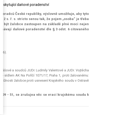
oskytující daňové poradenství
poradců České republiky, výslovně umožňuje, aby tyto
 2 s. ř. s.
stricto sensu
tak, že pojem „osoba“ je třeba
ůže být žalobce zastoupen na základě plné moci nejen
návají daňové poradenství dle § 3 odst. 6 citovaného
/96).
yášové a soudců JUDr. Ludmily Valentové a JUDr. Vojtěcha
se sídlem AK Na Poříčí 1071/17, Praha 1, proti žalovanému:
í stížnosti žalobce proti usnesení Krajského soudu v Ostravě
2009 - 51,
se zrušuje
a věc
se vrací
krajskému soudu k