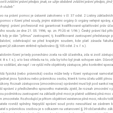
oví-li zvláštní právní předpis jinak, se užije obdobně zvláštní právní předpis,
ch služeb
.“
vo na právní pomoc je ústavně zakotveno v čl. 37 odst. 2 Listiny základní
 pomoc v řízení před soudy, jinými státními orgány či orgány veřejné správy,
zřejmý: právní profesionál má garantovat kvalifikované uplatňování práv účas
ího soudu ze dne 21. 05. 1996, sp. zn. Pl.ÚS-st 1/96 ). Český právní řád při
 kdy je dán "přímus“ zastoupení, tj. kvalifikované zastoupení představuje 
 žalobní, odehrávající se před krajským soudem, kde platí zásada fakultat
pení již zákonem striktně vyžadováno (§ 105 odst. 2 s. ř. s.).
alobním řízení je tedy ponecháno zcela na vůli účastníka, zda si zvolí zást
t. 8 s. ř. s.), a to bez ohledu na to, zda by toho byl jinak schopen sám. Důvo
ho vzdělání, ale např. i ve vyšší míře objektivity zástupce, jeho konkrétní spe
ždá fyzická (nebo právnická) osoba může tedy v řízení vystupovat samost
jednat jinou fyzickou nebo právnickou osobu, které k tomu účelu udělí plnou 
 úkony. Rozsah zástupcova (zmocněncova) oprávnění musí být pod sankcí nep
ší správní z předloženého spisového materiálu zjistil, že rozsah zmocnění v
u podmínkou zastoupení na základě plné moci je platně udělená plná moc a p
 zmocnitele. Rozhodující je přitom objektivní existence plné moci, nikoliv toli
atele rovněž splněny. Nejvyšší správní soud proto nesouhlasí se závěrem 
atel s právnickou osobou je s odkazem na ustanovení § 39 občanského zákoní