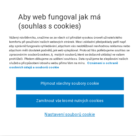
Řízení před soudem: zastoupení právnickou osobou p
Aby web fungoval jak má
kud zákon č. 523/1992 Sb., o daňovém poradenství a Komoře daňových 
 poskytovaly i k tomu určené právnické osoby, nelze vykládat § 35 odst.
(souhlas s cookies)
ovat toliko na osoby fyzické – daňové poradce. V řízení o žalobě m
ým poradcem, ale i obchodní společností, popř. družstvem, které vyko
Vážený návštěvníku, snažíme se ze všech sil přinášet vysokou úroveň uživatelského
a.
komfortu při používání našich webových stránek. Mezi základní předpoklady patří např.
aby správně fungovalo vyhledávání, abychom vás neobtěžovali nevhodnou reklamou nebo
abychom měli dostatek podnětů, jak web vylepšovat. Proto od Vás potřebujeme souhlas se
 rozsudku Nejvyššího správního soudu ze dne 6. 8. 2010, čj. 5 Afs 12/2010-80)
zpracováním souborů cookies, tj. malých souborů, které se dočasně ukládají ve vašem
prohlížeči. Předem děkujeme za udělení souhlasu. Data využijeme ke zlepšování našich
ikatura: stanovisko pléna Ústavního soudu č. 1/1996 Sb. ÚS (sp. zn. Pl. ÚS-st 1
služeb a přizpůsobení obsahu webu přímo Vám na míru.
Oznámení o ochraně
osobních údajů a souborů cookie
ZSUDEK
šší správní soud
rozhodl v senátu složeném z předsedkyně JUDr. Lenky Mat
Přijmout všechny soubory cookie
a v právní věci žalobce:
P. H.,
zast. advokátem JUDr. Ing. Danielem Srncem, 
ní ředitelství v Ostravě,
se sídlem Na Jízdárně 3, Ostrava, v řízení o kasačn
Zamítnout vše kromě nutných cookies
26. 11. 2009, č. j. 22 Ca 186/2009 - 51, takto:
nesení Krajského soudu v Ostravě ze dne 26. 11. 2009, č. j. 22 Ca 186/
Nastavení souborů cookie
u řízení.
ODŮVODNĚNÍ: