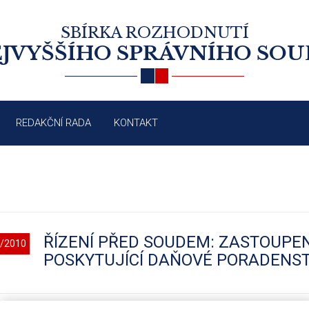
SBÍRKA ROZHODNUTÍ
JVYŠŠÍHO SPRÁVNÍHO SO
REDAKČNÍ RADA
KONTAKT
ŘÍZENÍ PŘED SOUDEM: ZASTOUPE
/2010
POSKYTUJÍCÍ DAŇOVÉ PORADENST