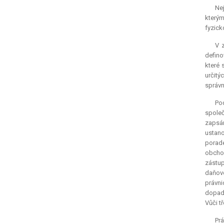
Ne
kterým
fyzic
V 
defino
které 
určitý
správn
Pod
společ
zapsán
ustano
porade
obchod
zástu
daňové
právni
dopada
Vůči t
Prá