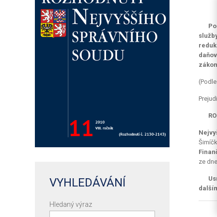
Po
služby
reduk
daňov
zákon
(Podle
Prejud
RO
Nejvy
Šimíčk
Finanč
ze dne 
Us
VYHLEDÁVÁNÍ
dalším
Hledaný výraz