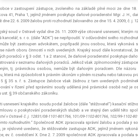
lobce v zastoupení zástupce, zvoleného na základě plné moci ze dne 18. 6.
ova 41, Praha 1, jejímž jménem poskytuje daňové poradenství Mgr. J. H., d
ě dne 22. 6. 2009 žalobu proti rozhodnutí žalovaného ze dne 15. 4. 2009, č. j.
jský soud v Ostravě vydal dne 26. 11. 2009 výše citované usnesení, kterým r
 kancelář, s. r. o. (dále "ADK“) se nepřipouští. V odůvodnění svého rozhodnutí 
 může být zastoupen advokátem, popřípadě jinou osobou, která vykonává sp
i se návrh oboru činností v nich uvedených. Krajský soud dále konstatoval,
ch poradců v § 3 odst. 1 a 2 stanoví, že daňové poradenství poskytuje da
strovaná v seznamu daňových poradců. Jelikož však zplnomocněný zástupce ž
ným, tj. právnickou osobou, nemůže být daňovým poradcem. Dle názoru s
, která má způsobilost k právním úkonům v plném rozsahu nebo takovou prá
 5 § 35 s. ř. s. Zástupce žalobce však žádnou z tam uvedených podmíne
ování v řízení před správními soudy udělená jiné právnické osobě než je 
 ust. § 39 občanského zákoníku.
ti usnesení krajského soudu podal žalobce (dále "stěžovatel“) kasační stížnos
louvu o poskytování poradenských služeb a ve stejný den udělil této spo
lství v Ostravě č. j. 12831/08-1101-801766, 101/09-1102-801766, 102/99-1102-80
těmto rozhodnutím.“
Společnost ADK zpracovala správní žalobu a podala ji so
, je výslovně uvedeno, že stěžovatele zastupuje ADK, jejímž jménem vykoná
e, ev. č. osvědčení X. Dne 2. 7. 2009 společnost ADK zpracovala a podala s