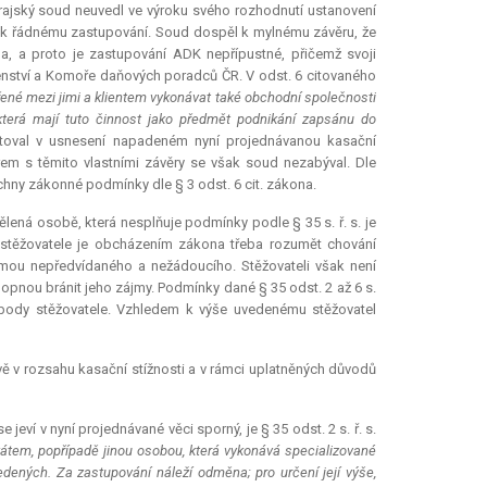
 krajský soud neuvedl ve výroku svého rozhodnutí ustanovení
 k řádnému zastupování. Soud dospěl k mylnému závěru, že
 a proto je zastupování ADK nepřípustné, přičemž svoji
enství a Komoře daňových poradců ČR. V odst. 6 citovaného
né mezi jimi a klientem vykonávat také obchodní společnosti
která mají tuto činnost jako předmět podnikání zapsánu do
atoval v usnesení napadeném nyní projednávanou kasační
em s těmito vlastními závěry se však soud nezabýval. Dle
hny zákonné podmínky dle § 3 odst. 6 cit. zákona.
ená osobě, která nesplňuje podmínky podle § 35 s. ř. s. je
stěžovatele je obcházením zákona třeba rozumět chování
rmou nepředvídaného a nežádoucího. Stěžovateli však není
pnou bránit jeho zájmy. Podmínky dané § 35 odst. 2 až 6 s.
obody stěžovatele. Vzhledem k výše uvedenému stěžovatel
 v rozsahu kasační stížnosti a v rámci uplatněných důvodů
jeví v nyní projednávané věci sporný, je § 35 odst. 2 s. ř. s.
kátem, popřípadě jinou osobou, která vykonává specializované
vedených. Za zastupování náleží odměna; pro určení její výše,