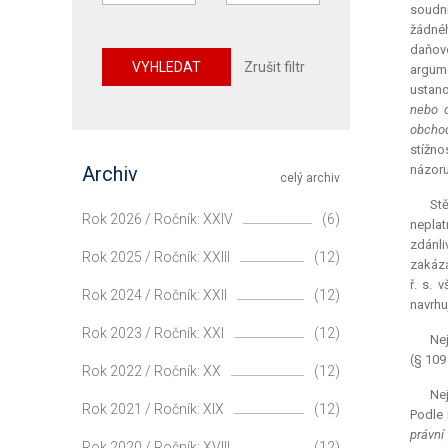
soudní
žádnéh
daňov
VYHLEDAT
Zrušit filtr
argume
ustano
nebo d
obchod
stížno
Archiv
názoru
celý archiv
Stě
Rok 2026 / Ročník: XXIV
(6)
nepla
zdánli
Rok 2025 / Ročník: XXIII
(12)
zakázá
ř. s. 
Rok 2024 / Ročník: XXII
(12)
navrhu
Rok 2023 / Ročník: XXI
(12)
Nej
(§ 109 
Rok 2022 / Ročník: XX
(12)
Nej
Rok 2021 / Ročník: XIX
(12)
Podle n
právní
Rok 2020 / Ročník: XVIII
(12)