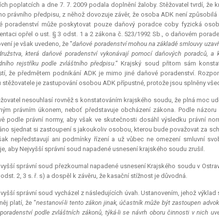
ch poplatcích a dne 7. 7. 2009 podala doplnění žaloby. Stěžovatel tvrdí, že
o právního předpisu, z něhož dovozuje závěr, že osoba ADK není způsobilá
é poradenství může poskytovat pouze daňový poradce coby fyzická osoba,
ntaci opřel o ust. § 3 odst. 1 a 2 zákona č. 523/1992 Sb., o daňovém porad
vení je však uvedeno, že "
daňové poradenství mohou na základě smlouvy uzavře
ružstva, která daňové poradenství vykonávají pomocí daňových poradců, a 
ního rejstříku podle zvláštního předpisu
.“ Krajský soud přitom sám konst
stí, že předmětem podnikání ADK je mimo jiné daňové poradenství. Rozpor
 stěžovatele je zastupování osobou ADK přípustné, protože jsou splněny všec
žovatel nesouhlasí rovněž s konstatováním krajského soudu, že plná moc uděl
tným právním úkonem, neboť představuje obcházení zákona. Podle názoru 
vě podle právní normy, aby však ve skutečnosti dosáhl výsledku právní no
no sjednat si zastoupení s jakoukoliv osobou, kterou bude považovat za scho
však nepředstavují ani podmínky řízení a už vůbec ne omezení smluvní sv
je, aby Nejvyšší správní soud napadené usnesení krajského soudu zrušil.
vyšší správní soud přezkoumal napadené usnesení Krajského soudu v Ostravě
odst. 2, 3 s. ř. s) a dospěl k závěru, že kasační stížnost je důvodná.
vyšší správní soud vycházel z následujících úvah. Ustanovením, jehož výklad se 
ěj platí, že "
nestanoví-li tento zákon jinak, účastník může být zastoupen advo
 poradenství podle zvláštních zákonů, týká-li se návrh oboru činnosti v nich u