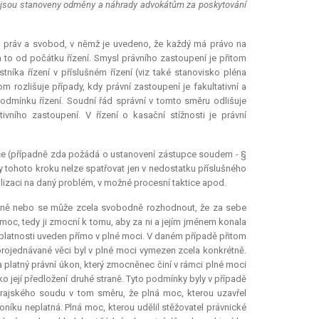
 jímž jsou stanoveny odměny a náhrady advokátům za poskytování
ch práv a svobod, v němž je uvedeno, že každý má právo na
 a to od počátku řízení. Smysl právního zastoupení je přitom
tníka řízení v příslušném řízení (viz také stanovisko pléna
tom rozlišuje případy, kdy právní zastoupení je
fakultativní
a
podmínku řízení. Soudní řád správní v tomto směru odlišuje
ivního zastoupení. V řízení o kasační stížnosti je právní
upce (případně zda požádá o ustanovení zástupce soudem - §
dy tohoto kroku nelze spatřovat jen v nedostatku příslušného
cializaci na daný problém, v možné procesní taktice apod.
atně nebo se může zcela svobodně rozhodnout, že za sebe
moc, tedy ji zmocní k tomu, aby za ni a jejím jménem konala
latnosti uveden přímo v plné moci. V daném případě přitom
 projednávané věci byl v plné moci vymezen zcela konkrétně.
latný právní úkon, který zmocněnec činí v rámci plné moci
ko její předložení druhé straně. Tyto podmínky byly v případě
krajského soudu v tom směru, že plná moc, kterou uzavřel
ku neplatná. Plná moc, kterou udělil stěžovatel právnické