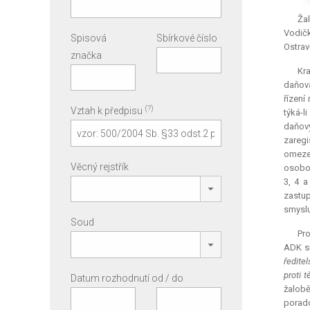
Ža
Vodičk
Spisová
Sbírkové číslo
Ostrav
značka
Kra
daňová
řízení
(?)
Vztah k předpisu
týká-l
daňový
zaregi
omeze
Věcný rejstřík
osobou
3, 4 a
zastup
smyslu
Soud
Pro
ADK sm
ředite
proti 
Datum rozhodnutí od / do
žalobě
poradc