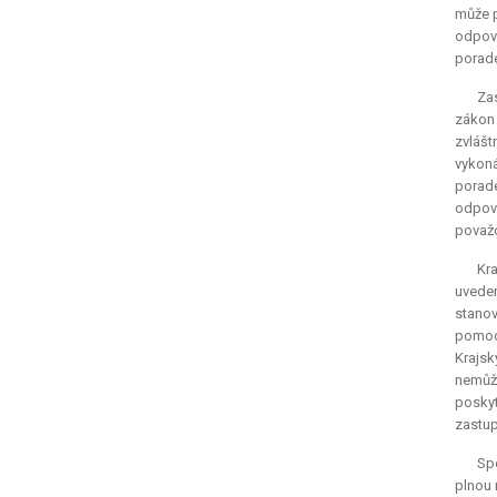
může p
odpoví
porade
Zas
zákon 
zvlášt
vykoná
porade
odpově
považo
Kra
uveden
stanov
pomoci
Krajsk
nemůže
poskyt
zastup
Sp
plnou 