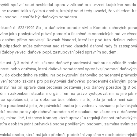
jvyšší správní soud neshledal oporu v zákoně pro tvrzení krajského soudu
 se rozumí toliko fyzická osoba; krajský soud tedy uzavřel, že vzhledem k 
kou osobou, nemůže být daňovým poradcem.
zákoně č. 523/1992 Sb., o daňovém poradenství a Komoře daňových poradc
váno jako poskytování právní pomoci a finančně ekonomických rad ve věcech 
s daněmi přímo souvisejí. Rozsah činností, které lze pod tuto definici zahrn
ch případech může zahrnovat nad rámec klasické daňové rady či zastupování k
í žaloby ve věci daňové, popř. zastupování před správním soudem.
le ust. § 3 odst. 6 cit. zákona daňové poradenství mohou na základě smlo
nosti nebo družstva, která daňové poradenství vykonávají pomocí daňových 
u do obchodního rejstříku. Na poskytování daňového poradenství právnick
vení tohoto zákona pro poskytování daňového poradenství daňovými porad
nství má při správě daní procesní postavení jako daňový poradce (§ 3 ods
ním zákoníkem statutární orgán. Ten má právo vystupovat mimo jiné jak vůč
pce společnosti, a to dokonce bez ohledu na to, zda je nebo není sám 
ho poradenství je to, že právnická osoba je uvedena v seznamu právnický
cká osoba poskytuje daňové poradenství v souladu se zákonem o daňovém 
jí, mimo jiné, i stanovy Komory, které upravují a regulují činnost právnick
řetím osobám jedná právnická osoba pověřenými osobami, zejména svými za
vnická osoba, která má jako předmět podnikání zapsáno v obchodním rejstříku