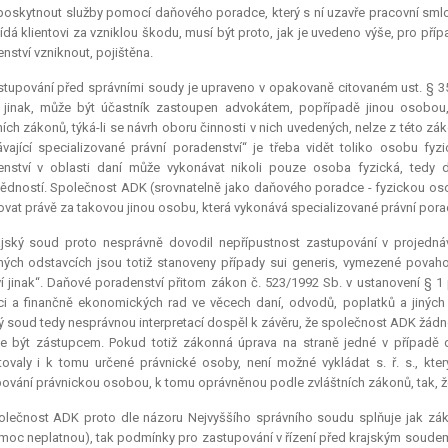
oskytnout služby pomocí daňového poradce, který s ní uzavře pracovní sml
dá klientovi za vzniklou škodu, musí být proto, jak je uvedeno výše, pro př
nství vzniknout, pojištěna.
tupování před správními soudy je upraveno v opakovaně citovaném ust. § 35 s.
jinak, může být účastník zastoupen advokátem, popřípadě jinou osobou,
ních zákonů, týká-li se návrh oboru činnosti v nich uvedených, nelze z této
vající specializované právní poradenství“ je třeba vidět toliko osobu fyz
nství v oblasti daní může vykonávat nikoli pouze osoba fyzická, tedy 
dností. Společnost ADK (srovnatelně jako daňového poradce - fyzickou osob
vat právě za takovou jinou osobu, která vykonává specializované právní pora
jský soud proto nesprávně dovodil nepřípustnost zastupování v projednáva
ých odstavcích jsou totiž stanoveny případy
sui generis
, vymezené povahou
í jinak“. Daňové poradenství přitom zákon č. 523/1992 Sb. v ustanovení § 1 
 a finančně ekonomických rad ve věcech daní, odvodů, poplatků a jiných p
ý soud tedy nesprávnou interpretací dospěl k závěru, že společnost ADK žádno
 být zástupcem. Pokud totiž zákonná úprava na straně jedné v případě 
ovaly i k tomu určené právnické osoby, není možné vykládat s. ř. s., kte
ování právnickou osobou, k tomu oprávněnou podle zvláštních zákonů, tak, že
olečnost ADK proto dle názoru Nejvyššího správního soudu splňuje jak zák
moc neplatnou), tak podmínky pro zastupování v řízení před krajským soudem d