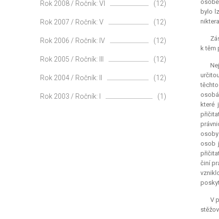
osobě 
Rok 2008 / Ročník: VI
(12)
bylo l
nikter
Rok 2007 / Ročník: V
(12)
Zá
Rok 2006 / Ročník: IV
(12)
k těm 
Rok 2005 / Ročník: III
(12)
Nej
určito
Rok 2004 / Ročník: II
(12)
těchto
osobám
Rok 2003 / Ročník: I
(1)
které 
přičit
právni
osoby 
osob j
přičit
činí p
vznikl
poskyt
V p
stěžov