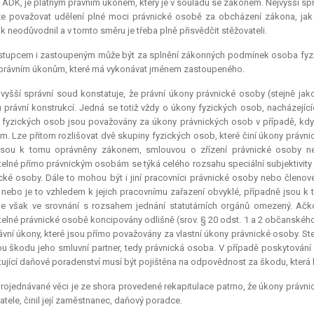
ADK, je platným právním úkonem, který je v souladu se zákonem. Nejvyšší sp
ze považovat udělení plné moci právnické osobě za obcházení zákona, jak 
ak neodůvodnil a v tomto směru je třeba plně přisvědčit stěžovateli.
stupcem i zastoupeným může být za splnění zákonných podmínek osoba fyzick
právním úkonům, které má vykonávat jménem zastoupeného.
vyšší správní soud konstatuje, že právní úkony právnické osoby (stejně jak
u právní konstrukcí. Jedná se totiž vždy o úkony fyzických osob, nacházejí
 fyzických osob jsou považovány za úkony právnických osob v případě, když s
. Lze přitom rozlišovat dvě skupiny fyzických osob, které činí úkony právnic
jsou k tomu oprávněny zákonem, smlouvou o zřízení právnické osoby nebo 
atelné přímo právnickým osobám se týká celého rozsahu speciální subjektivit
cké osoby. Dále to mohou být i jiní pracovníci právnické osoby nebo členové,
nebo je to vzhledem k jejich pracovnímu zařazení obvyklé, případně jsou k
e však ve srovnání s rozsahem jednání statutárních orgánů omezený. Ačko
atelné právnické osobě koncipovány odlišně (srov. § 20 odst. 1 a 2 občanského 
rávní úkony, které jsou přímo považovány za vlastní úkony právnické osoby. St
ou škodu jeho smluvní partner, tedy právnická osoba. V případě poskytování
ující daňové poradenství musí být pojištěna na odpovědnost za škodu, která by
rojednávané věci je ze shora provedené rekapitulace patrno, že úkony právnic
atele, činil její zaměstnanec, daňový poradce.