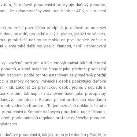
 v tom, že daňové poradenství poskytuje daňový poradce,
tomu, že zplnomocněný zástupce žalobce ADK, s. r. o. není
ů, ve znění pozdějších předpisů, je daňové poradenství
daní, odvodů, poplatků a jiných plateb, jakož i ve věcech,
out, je tak širší, než by se mohlo na první pohled zdát a v
lienta také další související činnosti, např. i zpracování
uvy uzavřené mezi jimi a klientem vykonávat také obchodní
poradců, a která mají tuto činnost jako předmět podnikání
ými osobami podle tohoto ustanovení se přiměřeně použijí
ci a stanovy Komory. Právnická osoba poskytující daňové
t. 7 cit. zákona) Za právnickou osobu jedná, v souladu s
i klientům, tak např. i v daňovém řízení jako právoplatný
daňovým poradcem. Garancí plnění profesních standardů
ch osob vedeném Komorou. To jednoznačně dokládá, že tato
poradenství a Komoře daňových poradců a na její činnost
ých osob podle principů regulace profese daňového poradce.
městnanci.
 daňové poradenství, tak jak tomu je i v daném případě, je