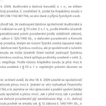
 2009, Auditorská a daňová kancelář, s. r. o., se sídlem
aňový poradce, č. osvědčení X, podal ke Krajskému soudu v
 12831/08-1102-801766, ve věci daně z příjmů fyzických osob.
ozhodl tak, že zastoupení žalobce společností Auditorská a
odkázal na ust. § 35 odst. 2 s. ř. s., podle kterého účastník
ecializované právní poradenství podle zvláštních zákonů,
 že zákon č. 523/1992 Sb., o daňovém poradenství a Komoře
ňový poradce, kterým se rozumí fyzická osoba zapsaná nebo
alobce není fyzickou osobou, ale je společností s ručením
oudu se může účastník řízení nechat zastoupit fyzickou
vnickou osobou, která splňuje podmínky uvedené v odst. 2,
k nesplňuje. Podle názoru krajského soudu je plná moc k
osoba uvedená v § 35 s. ř. s. neplatným právním úkonem ve
t, ve které uvádí, že dne 18. 6. 2009 uzavřel se společností
lečnosti plnou moc k
"jednání ve věci rozhodnutí Finančního
1766, a to zejména ve věci zpracování a podání správní žaloby
udu společně s plnou mocí. Jak v plné moci, tak v podané
vá daňové poradenství její zaměstnanec Mgr. J. H., daňový
oudu podnět ve smyslu ust. § 12 zákona č. 549/1991 Sb., o