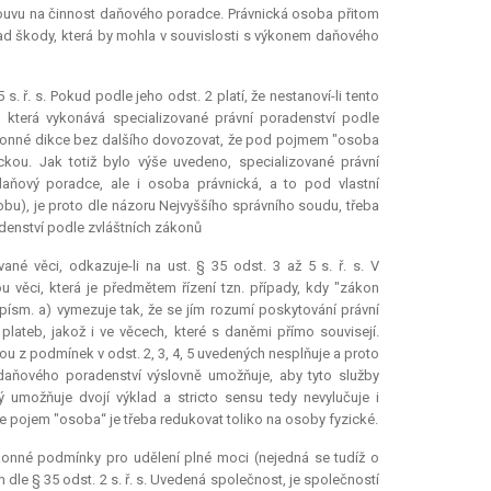
ouvu na činnost daňového poradce. Právnická osoba přitom
ípad škody, která by mohla v souvislosti s výkonem daňového
 ř. s. Pokud podle jeho odst. 2 platí, že nestanoví-li tento
 která vykonává specializované právní poradenství podle
 zákonné dikce bez dalšího dovozovat, že pod pojmem "osoba
ickou. Jak totiž bylo výše uvedeno, specializované právní
daňový poradce, ale i osoba právnická, a to pod vlastní
u), je proto dle názoru Nejvyššího správního soudu, třeba
denství podle zvláštních zákonů
né věci, odkazuje-li na ust. § 35 odst. 3 až 5 s. ř. s. V
 věci, která je předmětem řízení tzn. případy, kdy "zákon
písm. a) vymezuje tak, že se jím rozumí poskytování právní
lateb, jakož i ve věcech, které s daněmi přímo souvisejí.
u z podmínek v odst. 2, 3, 4, 5 uvedených nesplňuje a proto
daňového poradenství výslovně umožňuje, aby tyto služby
rý umožňuje dvojí výklad a
stricto sensu
tedy nevylučuje i
 pojem "osoba“ je třeba redukovat toliko na osoby fyzické.
onné podmínky pro udělení plné moci (nejedná se tudíž o
le § 35 odst. 2 s. ř. s. Uvedená společnost, je společností