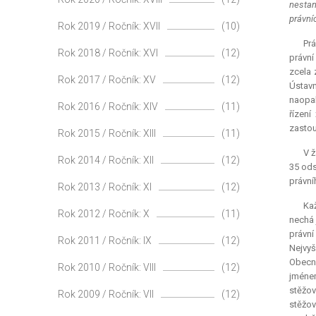
nestan
právní
Rok 2019 / Ročník: XVII
(10)
Prá
Rok 2018 / Ročník: XVI
(12)
právní
zcela 
Rok 2017 / Ročník: XV
(12)
Ústavn
naopak
Rok 2016 / Ročník: XIV
(11)
řízení
zastou
Rok 2015 / Ročník: XIII
(11)
V ž
Rok 2014 / Ročník: XII
(12)
35 ods
právní
Rok 2013 / Ročník: XI
(12)
Ka
Rok 2012 / Ročník: X
(11)
nechá 
právní
Rok 2011 / Ročník: IX
(12)
Nejvyš
Obecno
Rok 2010 / Ročník: VIII
(12)
jménem
stěžov
Rok 2009 / Ročník: VII
(12)
stěžov