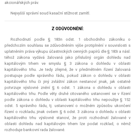
akcionářských práv.
Nejvyšší správní soud kasační stížnost zamítl.
Z ODŮVODNĚNÍ:
Rozhodnutí podle § 183n odst. 1 obchodního zákoníku o
předchozím souhlasu se zdůvodněním výše protiplnění v souvislosti s
uplatněním práva výkupu účastnických cenných papírů dle § 183i a násl.
téhož zákona vydává žalovaná jako příslušný orgán dohledu nad
kapitálovým trhem ve smyslu § 3 zákona o dohledu v oblasti
kapitálového trhu. Je tedy zřejmé, že v předmětném řízení žalovaná
postupuje podle správního řádu, pokud zákon o dohledu v oblasti
kapitálového trhu či jiný zvláštní zákon nestanoví jinak, jak ostatně
potvrzuje výslovné znění § 6 odst. 1 zákona o dohledu v oblasti
kapitálového trhu. Podle věty druhé citovaného ustanovení se v řízení
podle zákona o dohledu v oblasti kapitálového trhu nepoužije § 152
odst. 5 správního řádu, tj. ustanovení o možném způsobu ukončení
řízení o rozkladu; jinak ovšem § 6 odst. 3 zákona o dohledu v oblasti
kapitálového trhu výslovně stanoví, že proti rozhodnutí žalované v
oblasti dohledu nad kapitálovým trhem lze podat rozklad, o němž
rozhoduje bankovní rada žalované.