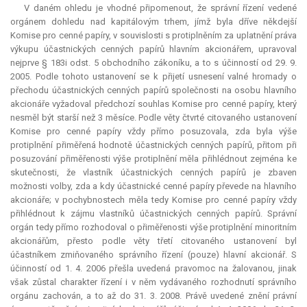
V daném ohledu je vhodné připomenout, že správní řízení vedené
orgánem dohledu nad kapitálovým trhem, jímž byla dříve někdejší
Komise pro cenné papíry, v souvislosti s protiplněním za uplatnění práva
výkupu účastnických cenných papírů hlavním akcionářem, upravoval
nejprve § 183i odst. 5 obchodního zákoníku, a to s účinností od 29. 9.
2005. Podle tohoto ustanovení se k přijetí usnesení valné hromady o
přechodu účastnických cenných papírů společnosti na osobu hlavního
akcionáře vyžadoval předchozí souhlas Komise pro cenné papíry, který
nesměl být starší než 3 měsíce. Podle věty čtvrté citovaného ustanovení
Komise pro cenné papíry vždy přímo posuzovala, zda byla výše
protiplnění přiměřená hodnotě účastnických cenných papírů, přitom při
posuzování přiměřenosti výše protiplnění měla přihlédnout zejména ke
skutečnosti, že vlastník účastnických cenných papírů je zbaven
možnosti volby, zda a kdy účastnické cenné papíry převede na hlavního
akcionáře; v pochybnostech měla tedy Komise pro cenné papíry vždy
přihlédnout k zájmu vlastníků účastnických cenných papírů. Správní
orgán tedy přímo rozhodoval o přiměřenosti výše protiplnění minoritním
akcionářům, přesto podle věty třetí citovaného ustanovení byl
účastníkem zmiňovaného správního řízení (pouze) hlavní akcionář. S
účinností od 1. 4. 2006 přešla uvedená pravomoc na žalovanou, jinak
však zůstal charakter řízení i v něm vydávaného rozhodnutí správního
orgánu zachován, a to až do 31. 3. 2008. Právě uvedené znění právní