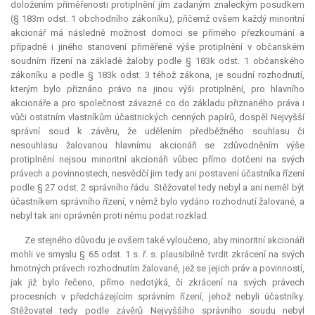
doložením přiměřenosti protiplnění jím zadaným znaleckým posudkem
(§ 183m odst. 1 obchodního zákoníku), přičemž ovšem každý minoritní
akcionář má následně možnost domoci se přímého přezkoumání a
případně i jiného stanovení přiměřené výše protiplnění v občanském
soudním řízení na základě žaloby podle § 183k odst. 1 občanského
zákoníku a podle § 183k odst. 3 téhož zákona, je soudní rozhodnutí,
kterým bylo přiznáno právo na jinou výši protiplnění, pro hlavního
akcionáře a pro společnost závazné co do základu přiznaného práva i
vůči ostatním vlastníkům účastnických cenných papírů, dospěl Nejvyšší
správní soud k závěru, že udělením předběžného souhlasu či
nesouhlasu žalovanou hlavnímu akcionáři se zdůvodněním výše
protiplnění nejsou minoritní akcionáři vůbec přímo dotčeni na svých
právech a povinnostech, nesvědčí jim tedy ani postavení účastníka řízení
podle § 27 odst. 2 správního řádu. Stěžovatel tedy nebyl a ani neměl být
účastníkem správního řízení, v němž bylo vydáno rozhodnutí žalované, a
nebyl tak ani oprávněn proti němu podat rozklad.
Ze stejného důvodu je ovšem také vyloučeno, aby minoritní akcionáři
mohli ve smyslu § 65 odst. 1 s. ř. s. plausibilně tvrdit zkrácení na svých
hmotných právech rozhodnutím žalované, jež se jejich práv a povinností,
jak již bylo řečeno, přímo nedotýká, či zkrácení na svých právech
procesních v předcházejícím správním řízení, jehož nebyli účastníky.
Stěžovatel tedy podle závěrů Nejvyššího správního soudu nebyl