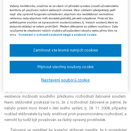
Vážený návštěvníku, snažíme se ze všech sil přinášet vysokou úroveň uživatelského
Městský soud usnesením ze dne 5. 6. 2012, čj. 7 A 262/2011-66,
komfortu při používání našich webových stránek. Mezi základní předpoklady patří
např. aby správně fungovalo vyhledávání, abychom vás neobtěžovali nevhodnou
žalobu odmítl. Dle jeho názoru žalobce před podáním žaloby nevyčerpal
reklamou nebo abychom měli dostatek podnětů, jak web vylepšovat. Proto od Vás
řádné opravné prostředky ve správním řízení. Odkázal na poučení
potřebujeme souhlas se zpracováním souborů cookies, tj. malých souborů, které se
dočasně ukládají ve vašem prohlížeči. Předem děkujeme za udělení souhlasu. Data
napadeného rozhodnutí, podle něhož lze podat proti tomuto rozhodnutí
využijeme ke zlepšování našich služeb a přizpůsobení obsahu webu přímo Vám na
rozklad podle § 6 odst. 3 zákona č. 15/1998 Sb., o dohledu v oblasti
míru.
Oznámení o ochraně osobních údajů a souborů cookie
kapitálového trhu, k bankovní radě žalované do 15 dnů ode dne doručení
tohoto rozhodnutí.
Zamítnout vše kromě nutných cookies
Žalobce (stěžovatel) podal proti usnesení městského soudu kasační
stížnost. Uvedl, že nebyl účastníkem správního řízení, a tudíž mu řádný
Přijmout všechny soubory cookie
opravný prostředek nenáležel. Rozhodnutí žalované mu nebylo ani
doručováno. Stěžovatel se vůči žalované účastenství v daném správním
řízení ani nedomáhal, neboť má za racionální právní úpravu, která
Nastavení souborů cookie
nepřiznává účastenství všem vytěsněným akcionářům, neboť by se
zpravidla jednalo o tisíce osob. Tím však není nikterak dotčena nutnost
existence možnosti soudního přezkumu rozhodnutí žalované soudem.
Navíc stěžovatel poukázal na to, že z rozhodnutí žalované je patrné, že
nabylo právní moci ihned v den svého vydání, tj. 28. 11. 2008, případný
rozklad stěžovatele by tedy směřoval proti pravomocnému rozhodnutí, a
nemohl by tudíž být považován za řádný opravný prostředek.
Žalovaná ve vyjádření ke kasační stížnosti namítla, že k projednání