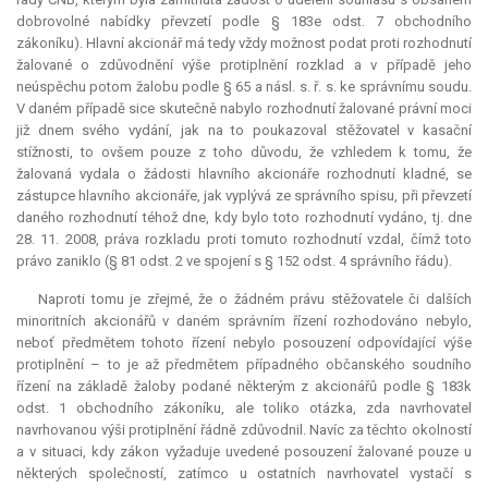
dobrovolné nabídky převzetí podle § 183e odst. 7 obchodního
zákoníku). Hlavní akcionář má tedy vždy možnost podat proti rozhodnutí
žalované o zdůvodnění výše protiplnění rozklad a v případě jeho
neúspěchu potom žalobu podle § 65 a násl. s. ř. s. ke správnímu soudu.
V daném případě sice skutečně nabylo rozhodnutí žalované právní moci
již dnem svého vydání, jak na to poukazoval stěžovatel v kasační
stížnosti, to ovšem pouze z toho důvodu, že vzhledem k tomu, že
žalovaná vydala o žádosti hlavního akcionáře rozhodnutí kladné, se
zástupce hlavního akcionáře, jak vyplývá ze správního spisu, při převzetí
daného rozhodnutí téhož dne, kdy bylo toto rozhodnutí vydáno, tj. dne
28. 11. 2008, práva rozkladu proti tomuto rozhodnutí vzdal, čímž toto
právo zaniklo (§ 81 odst. 2 ve spojení s § 152 odst. 4 správního řádu).
Naproti tomu je zřejmé, že o žádném právu stěžovatele či dalších
minoritních akcionářů v daném správním řízení rozhodováno nebylo,
neboť předmětem tohoto řízení nebylo posouzení odpovídající výše
protiplnění – to je až předmětem případného občanského soudního
řízení na základě žaloby podané některým z akcionářů podle § 183k
odst. 1 obchodního zákoníku, ale toliko otázka, zda navrhovatel
navrhovanou výši protiplnění řádně zdůvodnil. Navíc za těchto okolností
a v situaci, kdy zákon vyžaduje uvedené posouzení žalované pouze u
některých společností, zatímco u ostatních navrhovatel vystačí s