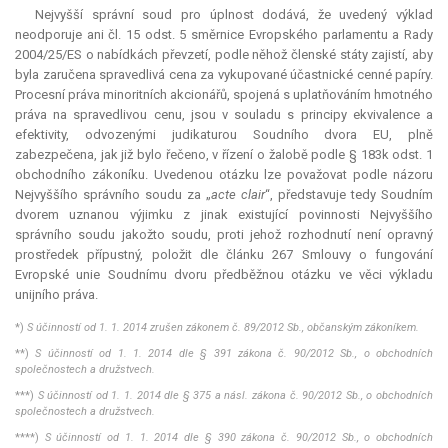
Nejvyšší správní soud pro úplnost dodává, že uvedený výklad
neodporuje ani čl. 15 odst. 5 směrnice Evropského parlamentu a Rady
2004/25/ES o nabídkách převzetí, podle něhož členské státy zajistí, aby
byla zaručena spravedlivá cena za vykupované účastnické cenné papíry.
Procesní práva minoritních akcionářů, spojená s uplatňováním hmotného
práva na spravedlivou cenu, jsou v souladu s principy ekvivalence a
efektivity, odvozenými judikaturou Soudního dvora EU, plně
zabezpečena, jak již bylo řečeno, v řízení o žalobě podle § 183k odst. 1
obchodního zákoníku. Uvedenou otázku lze považovat podle názoru
Nejvyššího správního soudu za „
acte clair
“, představuje tedy Soudním
dvorem uznanou výjimku z jinak existující povinnosti Nejvyššího
správního soudu jakožto soudu, proti jehož rozhodnutí není opravný
prostředek přípustný, položit dle článku 267 Smlouvy o fungování
Evropské unie Soudnímu dvoru předběžnou otázku ve věci výkladu
unijního práva.
*)
S účinností od 1. 1. 2014 zrušen zákonem č. 89/2012 Sb., občanským zákoníkem.
**)
S účinností od 1. 1. 2014 dle § 391 zákona č. 90/2012 Sb., o obchodních
společnostech a družstvech.
***)
S účinností od 1. 1. 2014 dle § 375 a násl. zákona č. 90/2012 Sb., o obchodních
společnostech a družstvech.
****)
S účinností od 1. 1. 2014 dle § 390 zákona č. 90/2012 Sb., o obchodních