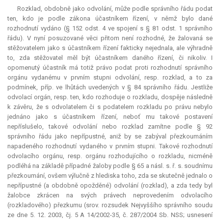
Rozklad, obdobně jako odvolání, může podle správního řádu podat
ten, kdo je podle zákona účastníkem řízení, v němž bylo dané
rozhodnutí vydáno (§ 152 odst. 4 ve spojení s § 81 odst. 1 správního
řádu). V nyní posuzované věci přitom není rozhodné, že žalovaná se
stěžovatelem jako s účastníkem řízení fakticky nejednala, ale výhradně
to, zda stěžovatel měl být účastníkem daného řízení, či nikoliv. I
opomenutý účastník má totiž právo podat proti rozhodnutí správního
orgánu vydanému v prvním stupni odvolání, resp. rozklad, a to za
podmínek, příp. ve lhůtách uvedených v § 84 správního řádu. Jestliže
odvolací orgán, resp. ten, kdo rozhoduje o rozkladu, dospěje následně
k závěru, že s odvolatelem či s podatelem rozkladu po právu nebylo
jednáno jako s účastníkem řízení, neboť mu takové postavení
nepříslušelo, takové odvolání nebo rozklad zamítne podle § 92
správního řádu jako nepřípustné, aniž by se zabýval přezkoumáním
napadeného rozhodnutí vydaného v prvním stupni. Takové rozhodnutí
odvolacího orgánu, resp. orgánu rozhodujícího o rozkladu, nicméně
podléhá na základě případné žaloby podle § 65 a násl. s. ř. s. soudnímu
přezkoumání, ovšem výlučně z hlediska toho, zda se skutečně jednalo o
nepřípustné (a obdobně opožděné) odvolání (rozklad), a zda tedy byl
žalobce zkrácen na svých právech neprovedením odvolacího
(rozkladového) přezkumu (srov. rozsudek Nejvyššího správního soudu
ze dne 5. 12. 2003, čj. 5 A 14/2002-35, č. 287/2004 Sb. NSS; usnesení