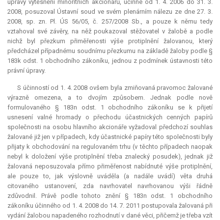
úpravy vytěsnění minoritních akcionářů, účinné od 1. 4. 2006 do 31. 3.
2008, posuzoval Ústavní soud ve svém plenárním nálezu ze dne 27. 3.
2008, sp. zn. Pl. ÚS 56/05, č. 257/2008 Sb., a pouze k němu tedy
vztahoval své závěry, na něž poukazoval stěžovatel v žalobě a podle
nichž byl přezkum přiměřenosti výše protiplnění žalovanou, který
předcházel případnému soudnímu přezkumu na základě žaloby podle §
183k odst. 1 obchodního zákoníku, jednou z podmínek ústavnosti této
právní úpravy.
S účinností od 1. 4. 2008 ovšem byla zmiňovaná pravomoc žalované
výrazně omezena, a to dvojím způsobem. Jednak podle nově
formulovaného § 183n odst. 1 obchodního zákoníku se k přijetí
usnesení valné hromady o přechodu účastnických cenných papírů
společnosti na osobu hlavního akcionáře vyžadoval předchozí souhlas
žalované již jen v případech, kdy účastnické papíry této společnosti byly
přijaty k obchodování na regulovaném trhu (v těchto případech naopak
nebyl k doložení výše protiplnění třeba znalecký posudek), jednak již
žalovaná neposuzovala přímo přiměřenost nabídnuté výše protiplnění,
ale pouze to, jak výslovně uváděla (a nadále uvádí) věta druhá
citovaného ustanovení, zda navrhovatel navrhovanou výši řádně
zdůvodnil. Právě podle tohoto znění § 183n odst. 1 obchodního
zákoníku účinného od 1. 4. 2008 do 14. 7. 2011 postupovala žalovaná při
vydání žalobou napadeného rozhodnutí v dané věci, přičemž je třeba vzít