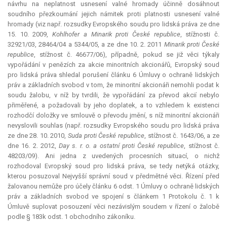
návrhu na neplatnost usnesení valné hromady účinně dosáhnout
soudního přezkoumání jejich námitek proti platnosti usnesení valné
hromady (viz např. rozsudky Evropského soudu pro lidská práva ze dne
15. 10. 2009,
Kohlhofer a Minarik proti České republice
, stížnosti č.
32921/03, 28464/04 a 5344/05, a ze dne 10. 2. 2011
Minarik proti České
republice
, stížnost č. 46677/06), případně, pokud se již věci týkaly
vypořádání v penězích za akcie minoritních akcionářů, Evropský soud
pro lidská práva shledal porušení článku 6 Úmluvy o ochraně lidských
práv a základních svobod v tom, že minoritní akcionáři nemohli podat k
soudu žalobu, v níž by tvrdili, že vypořádání za převod akcií nebylo
přiměřené, a požadovali by jeho doplatek, a to vzhledem k existenci
rozhodčí doložky ve smlouvě o převodu jmění, s níž minoritní akcionáři
nevyslovili souhlas (např. rozsudky Evropského soudu pro lidská práva
ze dne 28. 10. 2010,
Suda proti České republice
, stížnost č. 1643/06, a ze
dne 16. 2. 2012,
Day s. r. o. a ostatní proti České republice
, stížnost č.
48203/09). Ani jedna z uvedených procesních situací, o nichž
rozhodoval Evropský soud pro lidská práva, se tedy netýká otázky,
kterou posuzoval Nejvyšší správní soud v předmětné věci. Řízení před
žalovanou nemůže pro účely článku 6 odst. 1 Úmluvy o ochraně lidských
práv a základních svobod ve spojení s článkem 1 Protokolu č. 1 k
Úmluvě suplovat posouzení věci nezávislým soudem v řízení o žalobě
podle § 183k odst. 1 obchodního zákoníku.