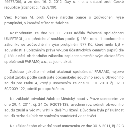
46677/06), a ze dne 16. 2. 2012, Day s. r. o. a ostatní proti České
republice (stížnost č. 48203/09).
Věc:
Roman M. proti České národní bance o zdůvodnění výše
protiplnění, o kasační stížnosti žalobce.
Rozhodnutím ze dne 28. 11. 2008 udělila žalovaná společnosti
UNIPETROL, a.s. předchozí souhlas podle § 183n odst. 1 obchodního
zákoníku se zdůvodněním výše protiplnění 977 Kč, které mělo být v
souvislosti s uplatněním práva výkupu účastnických cenných papírů dle
§ 183i a násl. obchodního zákoníku zaplaceno menšinovým akcionářům
společnosti PARAMO, a.s., za jednu akcii.
Žalobce, jakožto minoritní akcionář společnosti PARAMO, nejprve
podal žalobu podle části páté občanského soudního řádu u Obvodního
soudu pro Prahu 4, který ji usnesením ze dne 20. 10. 2010, čj. 32 C
50/2009-122, odmítl pro opožděnost.
Na základě odvolání žalobce Městský soud v Praze usnesením ze
dne 29. 4. 2011, čj. 24 Co 9/2011-138, uvedené rozhodnutí obvodního
soudu zrušil a věc mu vrátil k dalšímu řízení. Důvodem byla příslušnost
soudů rozhodujících ve správním soudnictví v dané věci.
Na základě toho obvodní soud usnesením ze dne 30. 6. 2011, čj. 32 C