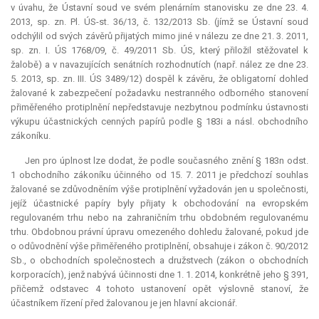
v úvahu, že Ústavní soud ve svém plenárním stanovisku ze dne 23. 4.
2013, sp. zn. Pl. ÚS-st. 36/13, č. 132/2013 Sb. (jímž se Ústavní soud
odchýlil od svých závěrů přijatých mimo jiné v nálezu ze dne 21. 3. 2011,
sp. zn. I. ÚS 1768/09, č. 49/2011 Sb. ÚS, který přiložil stěžovatel k
žalobě) a v navazujících senátních rozhodnutích (např. nález ze dne 23.
5. 2013, sp. zn. III. ÚS 3489/12) dospěl k závěru, že
obligatorní
dohled
žalované k zabezpečení požadavku nestranného odborného stanovení
přiměřeného protiplnění nepředstavuje nezbytnou podmínku ústavnosti
výkupu účastnických cenných papírů podle § 183i a násl. obchodního
zákoníku.
Jen pro úplnost lze dodat, že podle současného znění § 183n odst.
1 obchodního zákoníku účinného od 15. 7. 2011 je předchozí souhlas
žalované se zdůvodněním výše protiplnění vyžadován jen u společnosti,
jejíž účastnické papíry byly přijaty k obchodování na evropském
regulovaném trhu nebo na zahraničním trhu obdobném regulovanému
trhu. Obdobnou právní úpravu omezeného dohledu žalované, pokud jde
o odůvodnění výše přiměřeného protiplnění, obsahuje i zákon č. 90/2012
Sb., o obchodních společnostech a družstvech (zákon o obchodních
korporacích), jenž nabývá účinnosti dne 1. 1. 2014, konkrétně jeho § 391,
přičemž odstavec 4 tohoto ustanovení opět výslovně stanoví, že
účastníkem řízení před žalovanou je jen hlavní akcionář.