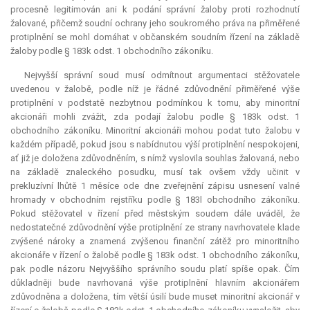
procesně legitimován ani k podání správní žaloby proti rozhodnutí
žalované, přičemž soudní ochrany jeho soukromého práva na přiměřené
protiplnění se mohl domáhat v občanském soudním řízení na základě
žaloby podle § 183k odst. 1 obchodního zákoníku.
Nejvyšší správní soud musí odmítnout argumentaci stěžovatele
uvedenou v žalobě, podle níž je řádné zdůvodnění přiměřené výše
protiplnění v podstatě nezbytnou podmínkou k tomu, aby minoritní
akcionáři mohli zvážit, zda podají žalobu podle § 183k odst. 1
obchodního zákoníku. Minoritní akcionáři mohou podat tuto žalobu v
každém případě, pokud jsou s nabídnutou výší protiplnění nespokojeni,
ať již je doložena zdůvodněním, s nímž vyslovila souhlas žalovaná, nebo
na základě znaleckého posudku, musí tak ovšem vždy učinit v
prekluzívní lhůtě 1 měsíce ode dne zveřejnění zápisu usnesení valné
hromady v obchodním rejstříku podle § 183l obchodního zákoníku.
Pokud stěžovatel v řízení před městským soudem dále uváděl, že
nedostatečné zdůvodnění výše protiplnění ze strany navrhovatele klade
zvýšené nároky a znamená zvýšenou finanční zátěž pro minoritního
akcionáře v řízení o žalobě podle § 183k odst. 1 obchodního zákoníku,
pak podle názoru Nejvyššího správního soudu platí spíše opak. Čím
důkladněji bude navrhovaná výše protiplnění hlavním akcionářem
zdůvodněna a doložena, tím větší úsilí bude muset minoritní akcionář v