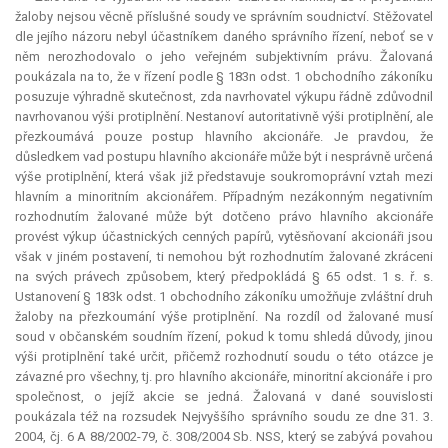
žaloby nejsou věcně příslušné soudy ve správním soudnictví. Stěžovatel
dle jejího názoru nebyl účastníkem daného správního řízení, neboť se v
něm nerozhodovalo o jeho veřejném subjektivním právu. Žalovaná
poukázala na to, že v řízení podle § 183n odst. 1 obchodního zákoníku
posuzuje výhradně skutečnost, zda navrhovatel výkupu řádně zdůvodnil
navrhovanou výši protiplnění. Nestanoví autoritativně výši protiplnění, ale
přezkoumává pouze postup hlavního akcionáře. Je pravdou, že
důsledkem vad postupu hlavního akcionáře může být i nesprávně určená
výše protiplnění, která však již představuje soukromoprávní vztah mezi
hlavním a minoritním akcionářem. Případným nezákonným negativním
rozhodnutím žalované může být dotčeno právo hlavního akcionáře
provést výkup účastnických cenných papírů, vytěsňovaní akcionáři jsou
však v jiném postavení, ti nemohou být rozhodnutím žalované zkráceni
na svých právech způsobem, který předpokládá § 65 odst. 1 s. ř. s.
Ustanovení § 183k odst. 1 obchodního zákoníku umožňuje zvláštní druh
žaloby na přezkoumání výše protiplnění. Na rozdíl od žalované musí
soud v občanském soudním řízení, pokud k tomu shledá důvody, jinou
výši protiplnění také určit, přičemž rozhodnutí soudu o této otázce je
závazné pro všechny, tj. pro hlavního akcionáře, minoritní akcionáře i pro
společnost, o jejíž akcie se jedná. Žalovaná v dané souvislosti
poukázala též na rozsudek Nejvyššího správního soudu ze dne 31. 3.
2004, čj. 6 A 88/2002-79, č. 308/2004 Sb. NSS, který se zabývá povahou