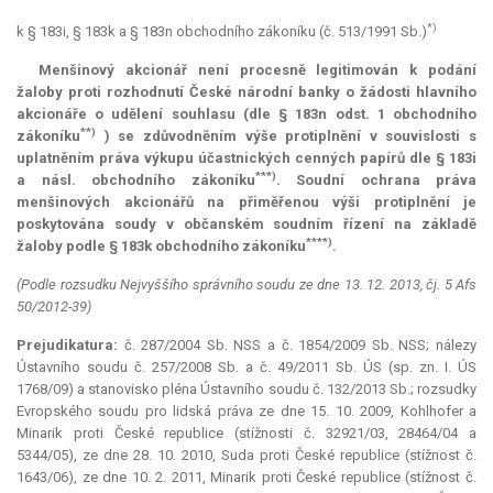
*)
k § 183i, § 183k a § 183n obchodního zákoníku (č. 513/1991 Sb.)
Menšinový akcionář není procesně legitimován k podání
žaloby proti rozhodnutí České národní banky o žádosti hlavního
akcionáře o udělení souhlasu (dle § 183n odst. 1 obchodního
**)
zákoníku
) se zdůvodněním výše protiplnění v souvislosti s
uplatněním práva výkupu účastnických cenných papírů dle § 183i
***)
a násl. obchodního zákoníku
. Soudní ochrana práva
menšinových akcionářů na přiměřenou výši protiplnění je
poskytována soudy v občanském soudním řízení na základě
****)
žaloby podle § 183k obchodního zákoníku
.
(Podle rozsudku Nejvyššího správního soudu ze dne 13. 12. 2013, čj. 5 Afs
50/2012-39)
Prejudikatura:
č. 287/2004 Sb. NSS a č. 1854/2009 Sb. NSS; nálezy
Ústavního soudu č. 257/2008 Sb. a č. 49/2011 Sb. ÚS (sp. zn. I. ÚS
1768/09) a stanovisko pléna Ústavního soudu č. 132/2013 Sb.; rozsudky
Evropského soudu pro lidská práva ze dne 15. 10. 2009, Kohlhofer a
Minarik proti České republice (stížnosti č. 32921/03, 28464/04 a
5344/05), ze dne 28. 10. 2010, Suda proti České republice (stížnost č.
1643/06), ze dne 10. 2. 2011, Minarik proti České republice (stížnost č.