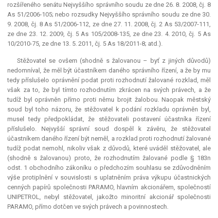
rozšířeného senátu Nejvyššího správního soudu ze dne 26. 8. 2008, čj. 8
As 51/2006-105; nebo rozsudky Nejvyššího správního soudu ze dne 30.
9. 2008, čj. 8 As 51/2006-112, ze dne 27. 11. 2008, čj. 2 As 53/2007-111,
ze dne 23. 12. 2009, čj. 5 As 105/2008-135, ze dne 23. 4. 2010, čj. 5 As
10/2010-75, ze dne 13. 5. 2011, čj. 5 As 18/2011-8; atd.).
Stěžovatel se ovšem (shodně s žalovanou – byť z jiných důvodů)
nedomníval, že měl být účastníkem daného správního řízení, a že by mu
tedy příslušelo oprávnění podat proti rozhodnutí žalované rozklad, měl
však za to, že byl tímto rozhodnutím zkrácen na svých právech, a že
tudíž byl oprávněn přímo proti němu brojit žalobou. Naopak městský
soud byl toho názoru, že stěžovatel k podání rozkladu oprávněn byl,
musel tedy předpokládat, že stěžovateli postavení účastníka řízení
příslušelo. Nejvyšší správní soud dospěl k závěru, že stěžovatel
účastníkem daného řízení být neměl, a rozklad proti rozhodnutí žalované
tudíž podat nemohl, nikoliv však z důvodů, které uváděl stěžovatel, ale
(shodně s žalovanou) proto, že rozhodnutím žalované podle § 183n
odst. 1 obchodního zákoníku o předchozím souhlasu se zdůvodněním
výše protiplnění v souvislosti s uplatněním práva výkupu účastnických
cenných papírů společnosti PARAMO, hlavním akcionářem, společností
UNIPETROL, nebyl stěžovatel, jakožto minoritní akcionář společnosti
PARAMO, přímo dotčen ve svých právech a povinnostech.