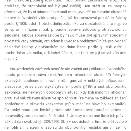
řízení o žalobě podle § 183k odst. 1 obchodního zákoníku vynaložit, aby
prokázal, že protiplnění má být jiné (vyšší). Jen stěží si lze naopak
představit, že by si minoritní akcionář mohl „
vynutit
“ na hlavním akcionáři
takové zdůvodnění výše protiplnění, jež by považoval pro účely žaloby
podle § 183k odst. 1 obchodního zákoníku za dostatečné, a to nejprve
ve správním řízení a pak případně správní žalobou proti rozhodnutí
žalované. Takové správní žalobě by navíc musel být správním soudem v
podstatě vždy přiznán, vzhledem k uvedené prekluzivní lhůtě pro podání
následné žaloby v občanském soudním řízení podle § 183k odst. 1
obchodního zákoníku, odkladný účinek, ale i tak by její smysl zůstával
nejasný.
Na uvedených závěrech nemůže nic změnit ani
judikatura
Evropského
soudu pro lidská práva ke stížnostem minoritních akcionářů českých
akciových společností, mezi nimiž figuroval v některých případech i
stěžovatel, jež se sice netýká vytěsnění podle § 183i a násl. obchodního
zákoníku, ale některých obdobných situací, kdy byli minoritní akcionáři
proti své vůli zbaveni účasti ve společnosti (zejména na základě zrušení
společnosti a převodu veškerého jejího jmění na hlavního akcionáře).
Evropský soud pro lidská práva totiž konstatoval porušení práva na
spravedlivý proces podle čl. 6 odst. 1 Úmluvy o ochraně lidských práv a
základních svobod (č. 209/1992 Sb.) v souvislosti s tím, že stěžovatelé
nemohli ani v řízení o zápisu do obchodního rejstříku ani v řízení o