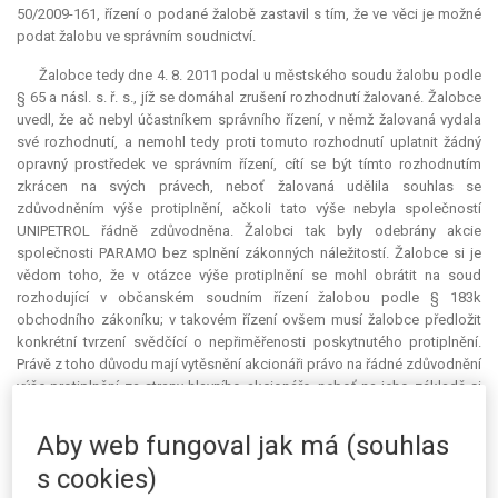
50/2009-161, řízení o podané žalobě zastavil s tím, že ve věci je možné
podat žalobu ve správním soudnictví.
Žalobce tedy dne 4. 8. 2011 podal u městského soudu žalobu podle
§ 65 a násl. s. ř. s., jíž se domáhal zrušení rozhodnutí žalované. Žalobce
uvedl, že ač nebyl účastníkem správního řízení, v němž žalovaná vydala
své rozhodnutí, a nemohl tedy proti tomuto rozhodnutí uplatnit žádný
opravný prostředek ve správním řízení, cítí se být tímto rozhodnutím
zkrácen na svých právech, neboť žalovaná udělila souhlas se
zdůvodněním výše protiplnění, ačkoli tato výše nebyla společností
UNIPETROL řádně zdůvodněna. Žalobci tak byly odebrány akcie
společnosti PARAMO bez splnění zákonných náležitostí. Žalobce si je
vědom toho, že v otázce výše protiplnění se mohl obrátit na soud
rozhodující v občanském soudním řízení žalobou podle § 183k
obchodního zákoníku; v takovém řízení ovšem musí žalobce předložit
konkrétní tvrzení svědčící o nepřiměřenosti poskytnutého protiplnění.
Právě z toho důvodu mají vytěsnění akcionáři právo na řádné zdůvodnění
výše protiplnění za strany hlavního akcionáře, neboť na jeho základě si
teprve vytvářejí názor na přiměřenost poskytnutého protiplnění a
rozhodují se o dalším postupu ve věci. Svým rozhodnutím žalovaná
Aby web fungoval jak má (souhlas
podle žalobce zasáhla do jeho práva vlastnit majetek garantovaného čl.
s cookies)
11 odst. 1 Listiny základních práv a svobod (dále jen „Listina“) i do jeho
práva na spravedlivý proces podle článku 36 Listiny.