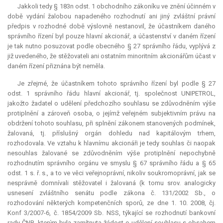
Jakkoli tedy § 183n odst. 1 obchodního zákoníku ve znění účinném v
době vydání žalobou napadeného rozhodnutí ani jiný zvláštní právní
předpis v rozhodné době výslovně nestanovil, že účastníkem daného
správního řízení byl pouze hlavní akcionář, a účastenství v daném řízení
je tak nutno posuzovat podle obecného § 27 správního řádu, vyplývá z
již uvedeného, že stěžovateli ani ostatním minoritním akcionářům účast v
daném řízení přiznána být neměla.
Je zřejmé, že účastníkem tohoto správního řízení byl podle § 27
odst. 1 správního řádu hlavní akcionář, tj. společnost UNIPETROL,
jakožto žadatel o udělení předchozího souhlasu se zdůvodněním výše
protiplnění a zároveň osoba, o jejímž veřejném subjektivním právu na
obdržení tohoto souhlasu, při splnění zákonem stanovených podmínek,
žalovaná, tj. příslušný orgán dohledu nad kapitálovým trhem,
rozhodovala. Ve vztahu k hlavnímu akcionáři je tedy souhlas či naopak
nesouhlas žalované se zdůvodněním výše protiplnění nepochybně
rozhodnutím správního orgánu ve smyslu § 67 správního řádu a § 65
odst. 1 s. ř. s., a to ve věci veřejnoprávní, nikoliv soukromoprávní, jak se
nesprávně domnívali stěžovatel i žalovaná (k tomu srov. analogicky
usnesení zvláštního senátu podle zákona č. 131/2002 Sb., o
rozhodování některých kompetenčních sporů, ze dne 1. 10. 2008, čj.
Konf 3/2007-6, č. 1854/2009 Sb. NSS, týkající se rozhodnutí bankovní
rady ČNB, kterým byla zamítnuta žádost o udělení souhlasu s obsahem