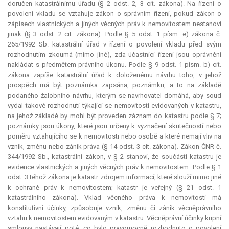
doručen katastrálnímu úřadu (§ 2 odst. 2, 3 cit. zákona). Na řízení o
povolení vkladu se vztahuje zákon o správním řízení, pokud zákon o
zápisech vlastnických a jiných věcných práv k nemovitostem nestanoví
jinak (§ 3 odst. 2 cit. zákona). Podle § 5 odst. 1 písm. e) zákona č.
265/1992 Sb. katastrální úřad v řízení o povolení vkladu před svým
rozhodnutím zkoumá (mimo jiné), zda účastníci řízení jsou oprávněni
nakládat s předmětem právního úkonu. Podle § 9 odst. 1 písm. b) cit.
zákona zapíše katastrální úřad k doloženému návrhu toho, v jehož
prospěch má být poznámka zapsána, poznámku, a to na základě
podaného žalobního návrhu, kterým se navrhovatel domáhá, aby soud
vydal takové rozhodnutí týkající se nemovitostí evidovaných v katastru,
na jehož základě by mohl být proveden záznam do katastru podle § 7;
poznámky jsou úkony, které jsou určeny k vyznačení skutečností nebo
poměru vztahujícího se k nemovitosti nebo osobě a které nemají vliv na
vznik, změnu nebo zánik práva (§ 14 odst. 3 cit. zákona). Zákon ČNR č.
344/1992 Sb., katastrální zákon, v § 2 stanoví, že součástí katastru je
evidence vlastnických a jiných věcných práv k nemovitostem. Podle § 1
odst. 3 téhož zákona je katastr zdrojem informací, které slouží mimo jiné
k ochraně práv k nemovitostem; katastr je veřejný (§ 21 odst. 1
katastrálního zákona). Vklad věcného práva k nemovitosti má
konstitutivní
účinky, způsobuje vznik, změnu či zánik věcněprávního
vztahu k nemovitostem evidovaným v katastru. Věcněprávní účinky kupní
smlouvy nastávají poté, co bylo pravomocně rozhodnuto o povolení