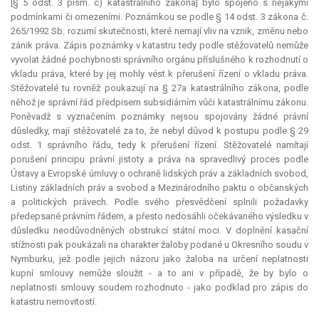
[§ 5 odst. 3 písm. c) katastrálního zákona] bylo spojeno s nějakými
podmínkami či omezeními. Poznámkou se podle § 14 odst. 3 zákona č.
265/1992 Sb. rozumí skutečnosti, které nemají vliv na vznik, změnu nebo
zánik práva. Zápis poznámky v katastru tedy podle stěžovatelů nemůže
vyvolat žádné pochybnosti správního orgánu příslušného k rozhodnutí o
vkladu práva, které by jej mohly vést k přerušení řízení o vkladu práva.
Stěžovatelé tu rovněž poukazují na § 27a katastrálního zákona, podle
něhož je správní řád předpisem subsidiárním vůči katastrálnímu zákonu.
Poněvadž s vyznačením poznámky nejsou spojovány žádné právní
důsledky, mají stěžovatelé za to, že nebyl důvod k postupu podle § 29
odst. 1 správního řádu, tedy k přerušení řízení. Stěžovatelé namítají
porušení principu právní jistoty a práva na spravedlivý proces podle
Ústavy a Evropské úmluvy o ochraně lidských práv a základních svobod,
Listiny základních práv a svobod a Mezinárodního paktu o občanských
a politických právech. Podle svého přesvědčení splnili požadavky
předepsané právním řádem, a přesto nedosáhli očekávaného výsledku v
důsledku neodůvodněných obstrukcí státní moci. V doplnění kasační
stížnosti pak poukázali na charakter žaloby podané u Okresního soudu v
Nymburku, jež podle jejich názoru jako žaloba na určení neplatnosti
kupní smlouvy nemůže sloužit - a to ani v případě, že by bylo o
neplatnosti smlouvy soudem rozhodnuto - jako podklad pro zápis do
katastru nemovitostí.