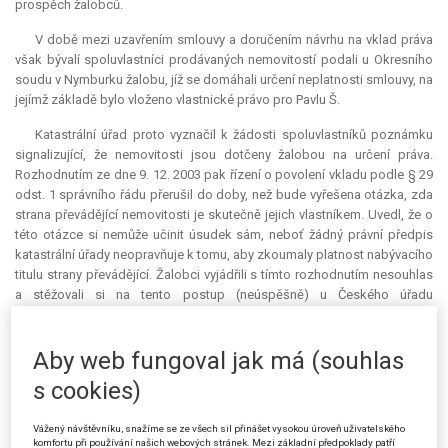
prospěch žalobců.
V době mezi uzavřením smlouvy a doručením návrhu na vklad práva
však bývalí spoluvlastníci prodávaných nemovitostí podali u Okresního
soudu v Nymburku žalobu, jíž se domáhali určení neplatnosti smlouvy, na
jejímž základě bylo vloženo vlastnické právo pro Pavlu Š.
Katastrální úřad proto vyznačil k žádosti spoluvlastníků poznámku
signalizující, že nemovitosti jsou dotčeny žalobou na určení práva.
Rozhodnutím ze dne 9. 12. 2003 pak řízení o povolení vkladu podle § 29
odst. 1 správního řádu přerušil do doby, než bude vyřešena otázka, zda
strana převádějící nemovitosti je skutečně jejich vlastníkem. Uvedl, že o
této otázce si nemůže učinit úsudek sám, neboť žádný právní předpis
katastrální úřady neopravňuje k tomu, aby zkoumaly platnost nabývacího
titulu strany převádějící. Žalobci vyjádřili s tímto rozhodnutím nesouhlas
a stěžovali si na tento postup (neúspěšně) u Českého úřadu
zeměměřického a katastrálního.
Žalobci podali u Krajského soudu v Praze žalobu proti nečinnosti
Aby web fungoval jak má (souhlas
katastrálního úřadu. V žalobě namítli, že správní orgán nepokračoval v
s cookies)
řízení o povolení vkladu práva do katastru nemovitostí, ač o to žalobci
opakovaně žádali. Postup katastrálního úřadu nebyl v souladu se
zákonem, neboť zápis poznámky nemá vliv na vznik nebo zánik práva, a
Vážený návštěvníku, snažíme se ze všech sil přinášet vysokou úroveň uživatelského
komfortu při používání našich webových stránek. Mezi základní předpoklady patří