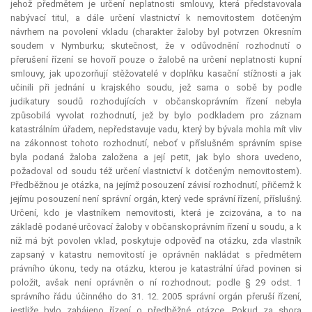
jehož předmětem je určení neplatnosti smlouvy, která představovala
nabývací titul, a dále určení vlastnictví k nemovitostem dotčeným
návrhem na povolení vkladu (charakter žaloby byl potvrzen Okresním
soudem v Nymburku; skutečnost, že v odůvodnění rozhodnutí o
přerušení řízení se hovoří pouze o žalobě na určení neplatnosti kupní
smlouvy, jak upozorňují stěžovatelé v doplňku kasační stížnosti a jak
učinili při jednání u krajského soudu, jež sama o sobě by podle
judikatury soudů rozhodujících v občanskoprávním řízení nebyla
způsobilá vyvolat rozhodnutí, jež by bylo podkladem pro záznam
katastrálním úřadem, nepředstavuje vadu, který by bývala mohla mít vliv
na zákonnost tohoto rozhodnutí, neboť v příslušném správním spise
byla podaná žaloba založena a její
petit
, jak bylo shora uvedeno,
požadoval od soudu též určení vlastnictví k dotčeným nemovitostem).
Předběžnou je otázka, na jejímž posouzení závisí rozhodnutí, přičemž k
jejímu posouzení není správní orgán, který vede správní řízení, příslušný.
Určení, kdo je vlastníkem nemovitosti, která je zcizována, a to na
základě podané určovací žaloby v občanskoprávním řízení u soudu, a k
níž má být povolen vklad, poskytuje odpověď na otázku, zda vlastník
zapsaný v katastru nemovitostí je oprávněn nakládat s předmětem
právního úkonu, tedy na otázku, kterou je katastrální úřad povinen si
položit, avšak není oprávněn o ní rozhodnout; podle § 29 odst. 1
správního řádu účinného do 31. 12. 2005 správní orgán přeruší řízení,
jestliže bylo zahájeno řízení o předběžné otázce. Pokud za shora