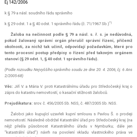
Ej 142/2006
k § 79 a násl. soudního řádu správního
*)
k § 29 odst. 1 a § 40 odst. 1 správního řádu (č. 71/1967 Sb.)
Žaloba na nečinnost podle § 79 a násl. s. ř. s. je nedůvodná,
pokud žalovaný správní orgán přerušil správní řízení, přičemž
okolnosti, za nichž tak učinil, odpovídají požadavkům, které pro
tento procesní postup předpisy o řízení před takovým orgánem
stanoví (§ 29 odst. 1, § 40 odst. 1 správního řádu).
(Podle rozsudku Nejvyššího správního soudu ze dne 20. 4. 2006, čj. 6 Ans
2/2005-68)
Věc:
Jiří V. a Mária V. proti Katastrálnímu úřadu pro Středočeský kraj o
zápis do katastru nemovitostí, o kasační stížnosti žalobců.
Prejudikatura:
srov. č. 456/2005 Sb. NSS, č. 487/2005 Sb. NSS.
Žalobci jako kupující uzavřeli kupní smlouvu s Pavlou Š. o prodeji
nemovitostí. Následně obdržel Katastrální úřad pro Středočeský kraj (na
nějž přešla působnost Katastrálního úřadu v Nymburku; dále jen
"katastrální úřad") návrh na povolení vkladu vlastnického práva ve