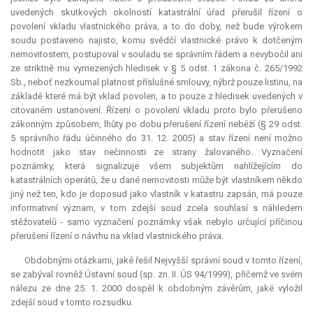
uvedených skutkových okolností katastrální úřad přerušil řízení o
povolení vkladu vlastnického práva, a to do doby, než bude výrokem
soudu postaveno najisto, komu svědčí vlastnické právo k dotčeným
nemovitostem, postupoval v souladu se správním řádem a nevybočil ani
ze striktně mu vymezených hledisek v § 5 odst. 1 zákona č. 265/1992
Sb., neboť nezkoumal platnost příslušné smlouvy, nýbrž pouze listinu, na
základě které má být vklad povolen, a to pouze z hledisek uvedených v
citovaném ustanovení. Řízení o povolení vkladu proto bylo přerušeno
zákonným způsobem, lhůty po dobu přerušení řízení neběží (§ 29 odst.
5 správního řádu účinného do 31. 12. 2005) a stav řízení není možno
hodnotit jako stav nečinnosti ze strany žalovaného. Vyznačení
poznámky, která signalizuje všem subjektům nahlížejícím do
katastrálních operátů, že u dané nemovitosti může být vlastníkem někdo
jiný než ten, kdo je doposud jako vlastník v katastru zapsán, má pouze
informativní význam, v tom zdejší soud zcela souhlasí s náhledem
stěžovatelů - samo vyznačení poznámky však nebylo určující příčinou
přerušení řízení o návrhu na vklad vlastnického práva.
Obdobnými otázkami, jaké řešil Nejvyšší správní soud v tomto řízení,
se zabýval rovněž Ústavní soud (sp. zn. II. ÚS 94/1999), přičemž ve svém
nálezu ze dne 25. 1. 2000 dospěl k obdobným závěrům, jaké vyložil
zdejší soud v tomto rozsudku.