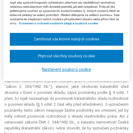
nijak nebrání tomu, aby byl vklad povolen. V petitu žaloby navrhovali, aby
např. aby správně fungovalo vyhledávání, abychom vás neobtěžovali nevhodnou
soud stanovil žalovanému povinnost vydat rozhodnutí o povolení vkladu
reklamou nebo abychom měli dostatek podnětů, jak web vylepšovat. Proto od Vás
potřebujeme souhlas se zpracováním souborů cookies, tj. malých souborů, které se
vlastnického práva do 15 dnů ve prospěch žalobců. Při soudním jednání
dočasně ukládají ve vašem prohlížeči. Předem děkujeme za udělení souhlasu. Data
změnili návrh petitu tak, že požadovali, aby krajský soud uložil
využijeme ke zlepšování našich služeb a přizpůsobení obsahu webu přímo Vám na
míru.
Oznámení o ochraně osobních údajů a souborů cookie
žalovanému pokračovat v řízení a do 15 dnů od právní moci rozsudku ve
věci rozhodnout.
Zamítnout vše kromě nutných cookies
Krajský soud žalobu zamítl jako nedůvodnou, neboť dospěl k závěru,
že se nejedná o nezákonnou nečinnost.
Přijmout všechny soubory cookie
Proti rozsudku podali žalobci (stěžovatelé) kasační stížnost z
důvodů uvedených v § 103 odst. 1 písm. a) a d) s. ř. s. Krajský soud
podle jejich názoru nesprávně posoudil důvodnost použití § 29 odst. 1
Nastavení souborů cookie
správního řádu. Ustanovení § 5 odst. 1 zákona ČNR č. 265/1992 Sb., o
zápisech vlastnických a jiných věcných práv k nemovitostem (dále jen
"zákon č. 265/1992 Sb."), stanoví, jaké okolnosti katastrální úřad
zkoumá v řízení o povolení vkladu; zápis poznámky podle § 9 odst. 1
písm. b) nijak nezasahuje do povinnosti katastrálního úřadu rozhodnout
o povolení vkladu (§ 5 odst. 2 část věty před středníkem). S vyznačením
poznámky tento zákon nespojuje žádné podmínky ani omezení, jež by
měly ovlivnit povinnost rozhodnout o vkladu vlastnického práva. Ani z
ustanovení zákona ČNR č. 344/1992 Sb., o katastru nemovitostí České
republiky (katastrální zákon), nelze dovodit, že by vyznačení poznámky