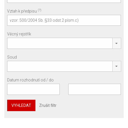
(?)
Vztah k předpisu
Věcný rejstřík
Soud
Datum rozhodnutí od / do
VYHLEDAT
Zrušit filtr