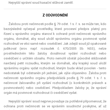
Nejvyšší správní soud kasační stížnost zamítl.
Z ODŮVODNĚNÍ
Žalobou proti nečinnosti podle § 79 odst. 1 s. ř. s. se může ten, kdo
bezvýsledně vyčerpal prostředky, které procesní předpis platný pro
řízení u správního orgánu stanoví k ochraně proti nečinnosti správního
orgánu, domáhat, aby soud uložil správnímu orgánu povinnost vydat
rozhodnutí ve věci samé nebo osvědčení. Jak zdejší soud již opakovaně
judikoval (srov. např. rozsudek č. 670/2005 Sb. NSS), nelze
prostřednictvím této žaloby dosáhnout vydání rozhodnutí nebo
osvědčení o určitém obsahu. Proto nemohl obstát původně stěžovateli
navržený
petit
rozsudku, kterým se domáhali, aby krajský soud uložil
správnímu orgánu vydat rozhodnutí, kterým bude vklad povolen - tento
nedostatek byl odstraněn při jednání, jak výše objasněno. Žaloba proti
nečinnosti správního orgánu předpokládá podle § 79 odst. 1 s. ř. s.
nečinnost žalovaného při vydání rozhodnutí (o konkrétních právech a
povinnostech) nebo osvědčení. Předpokladem žaloby je, že správní
orgán má povinnost rozhodnout či osvědčení vydat.
Nejvyšší správní soud nejprve považuje za potřebné připomenout, že
ochrana proti nečinnosti se ve správním soudnictví poskytne, ať už