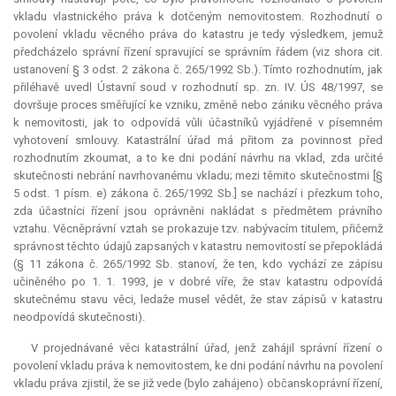
vkladu vlastnického práva k dotčeným nemovitostem. Rozhodnutí o
povolení vkladu věcného práva do katastru je tedy výsledkem, jemuž
předcházelo správní řízení spravující se správním řádem (viz shora cit.
ustanovení § 3 odst. 2 zákona č. 265/1992 Sb.). Tímto rozhodnutím, jak
přiléhavě uvedl Ústavní soud v rozhodnutí sp. zn. IV. ÚS 48/1997, se
dovršuje proces směřující ke vzniku, změně nebo zániku věcného práva
k nemovitosti, jak to odpovídá vůli účastníků vyjádřené v písemném
vyhotovení smlouvy. Katastrální úřad má přitom za povinnost před
rozhodnutím zkoumat, a to ke dni podání návrhu na vklad, zda určité
skutečnosti nebrání navrhovanému vkladu; mezi těmito skutečnostmi [§
5 odst. 1 písm. e) zákona č. 265/1992 Sb.] se nachází i přezkum toho,
zda účastníci řízení jsou oprávněni nakládat s předmětem právního
vztahu. Věcněprávní vztah se prokazuje tzv. nabývacím titulem, přičemž
správnost těchto údajů zapsaných v katastru nemovitostí se přepokládá
(§ 11 zákona č. 265/1992 Sb. stanoví, že ten, kdo vychází ze zápisu
učiněného po 1. 1. 1993, je v dobré víře, že stav katastru odpovídá
skutečnému stavu věci, ledaže musel vědět, že stav zápisů v katastru
neodpovídá skutečnosti).
V projednávané věci katastrální úřad, jenž zahájil správní řízení o
povolení vkladu práva k nemovitostem, ke dni podání návrhu na povolení
vkladu práva zjistil, že se již vede (bylo zahájeno) občanskoprávní řízení,