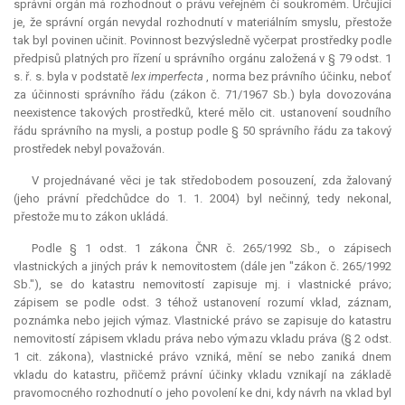
správní orgán má rozhodnout o právu veřejném či soukromém. Určující
je, že správní orgán nevydal rozhodnutí v materiálním smyslu, přestože
tak byl povinen učinit. Povinnost bezvýsledně vyčerpat prostředky podle
předpisů platných pro řízení u správního orgánu založená v § 79 odst. 1
s. ř. s. byla v podstatě
lex imperfecta
, norma bez právního účinku, neboť
za účinnosti správního řádu (zákon č. 71/1967 Sb.) byla dovozována
neexistence takových prostředků, které mělo cit. ustanovení soudního
řádu správního na mysli, a postup podle § 50 správního řádu za takový
prostředek nebyl považován.
V projednávané věci je tak středobodem posouzení, zda žalovaný
(jeho právní předchůdce do 1. 1. 2004) byl nečinný, tedy nekonal,
přestože mu to zákon ukládá.
Podle § 1 odst. 1 zákona ČNR č. 265/1992 Sb., o zápisech
vlastnických a jiných práv k nemovitostem (dále jen "zákon č. 265/1992
Sb."), se do katastru nemovitostí zapisuje mj. i vlastnické právo;
zápisem se podle odst. 3 téhož ustanovení rozumí vklad, záznam,
poznámka nebo jejich výmaz. Vlastnické právo se zapisuje do katastru
nemovitostí zápisem vkladu práva nebo výmazu vkladu práva (§ 2 odst.
1 cit. zákona), vlastnické právo vzniká, mění se nebo zaniká dnem
vkladu do katastru, přičemž právní účinky vkladu vznikají na základě
pravomocného rozhodnutí o jeho povolení ke dni, kdy návrh na vklad byl