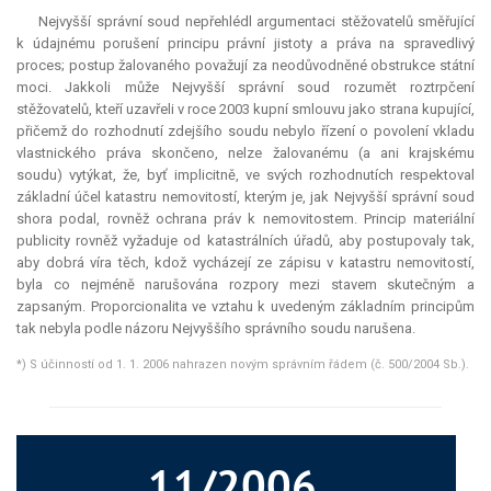
Nejvyšší správní soud nepřehlédl argumentaci stěžovatelů směřující
k údajnému porušení principu právní jistoty a práva na spravedlivý
proces; postup žalovaného považují za neodůvodněné
obstrukce
státní
moci. Jakkoli může Nejvyšší správní soud rozumět roztrpčení
stěžovatelů, kteří uzavřeli v roce 2003 kupní smlouvu jako strana kupující,
přičemž do rozhodnutí zdejšího soudu nebylo řízení o povolení vkladu
vlastnického práva skončeno, nelze žalovanému (a ani krajskému
soudu) vytýkat, že, byť implicitně, ve svých rozhodnutích respektoval
základní účel katastru nemovitostí, kterým je, jak Nejvyšší správní soud
shora podal, rovněž ochrana práv k nemovitostem. Princip materiální
publicity rovněž vyžaduje od katastrálních úřadů, aby postupovaly tak,
aby dobrá víra těch, kdož vycházejí ze zápisu v katastru nemovitostí,
byla co nejméně narušována rozpory mezi stavem skutečným a
zapsaným. Proporcionalita ve vztahu k uvedeným základním principům
tak nebyla podle názoru Nejvyššího správního soudu narušena.
*) S účinností od 1. 1. 2006 nahrazen novým správním řádem (č. 500/2004 Sb.).