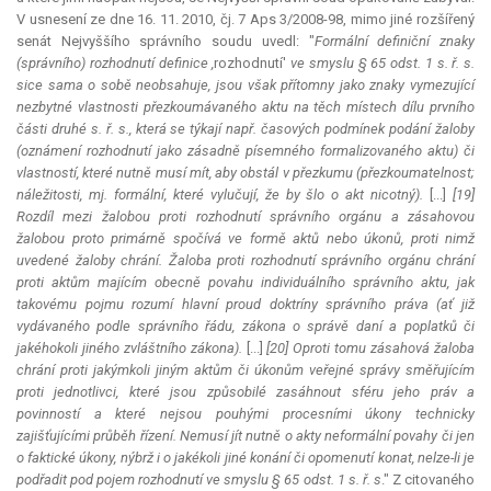
V usnesení ze dne 16. 11. 2010, čj. 7 Aps 3/2008-98, mimo jiné rozšířený
senát Nejvyššího správního soudu uvedl: "
Formální definiční znaky
(správního) rozhodnutí definice ,
rozhodnutí'
ve smyslu § 65 odst. 1 s. ř. s.
sice sama o sobě neobsahuje, jsou však přítomny jako znaky vymezující
nezbytné vlastnosti přezkoumávaného aktu na těch místech dílu prvního
části druhé s. ř. s., která se týkají např. časových podmínek podání žaloby
(oznámení rozhodnutí jako zásadně písemného formalizovaného aktu) či
vlastností, které nutně musí mít, aby obstál v přezkumu (přezkoumatelnost;
náležitosti, mj. formální, které vylučují, že by šlo o akt nicotný).
[...]
[19]
Rozdíl mezi žalobou proti rozhodnutí správního orgánu a zásahovou
žalobou proto primárně spočívá ve formě aktů nebo úkonů, proti nimž
uvedené žaloby chrání. Žaloba proti rozhodnutí správního orgánu chrání
proti aktům majícím obecně povahu individuálního správního aktu, jak
takovému pojmu rozumí hlavní proud doktríny správního práva (ať již
vydávaného podle správního řádu, zákona o správě daní a poplatků či
jakéhokoli jiného zvláštního zákona).
[...]
[20] Oproti tomu zásahová žaloba
chrání proti jakýmkoli jiným aktům či úkonům veřejné správy směřujícím
proti jednotlivci, které jsou způsobilé zasáhnout sféru jeho práv a
povinností a které nejsou pouhými procesními úkony technicky
zajišťujícími průběh řízení. Nemusí jít nutně o akty neformální povahy či jen
o faktické úkony, nýbrž i o jakékoli jiné konání či opomenutí konat, nelze-li je
podřadit pod pojem rozhodnutí ve smyslu § 65 odst. 1 s. ř. s
." Z citovaného