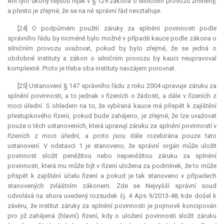
Ani tyto úkony nejsou nijak v § 129 zákona o silničním provozu zmíněny,
a přesto je zřejmé, že se na ně správní řád nevztahuje.
[24] O podpůrném použití záruky za splnění povinnosti podle
správního řádu by nicméně bylo možné v případě
kauce
podle zákona o
silničním provozu uvažovat, pokud by bylo zřejmé, že se jedná o
obdobné instituty a zákon o silničním provozu by kauci neupravoval
komplexně. Proto je třeba oba instituty navzájem porovnat.
[25] Ustanovení § 147 správního řádu z roku 2004 upravuje záruku za
splnění povinnosti, a to jednak v řízeních o žádosti, a dále v řízeních z
moci úřední. S ohledem na to, že vybíraná
kauce
má přispět k zajištění
přestupkového řízení, pokud bude zahájeno, je zřejmé, že lze uvažovat
pouze o těch ustanoveních, která upravují záruku za splnění povinností v
řízeních z moci úřední, a proto jsou dále rozebírána pouze tato
ustanovení. V odstavci 1 je stanoveno, že správní orgán může uložit
povinnost složit peněžitou nebo nepeněžitou záruku za splnění
povinnosti, která mu může být v řízení uložena za podmínek, že to může
přispět k zajištění účelu řízení a pokud je tak stanoveno v případech
stanovených zvláštním zákonem. Zde se Nejvyšší správní soud
odvolává na shora uvedený rozsudek čj. 4 Aps 9/2013-48, kde došel k
závěru, že institut záruky za splnění povinnosti je pojmově koncipován
pro již zahájená (hlavní) řízení, kdy o uložení povinnosti složit záruku