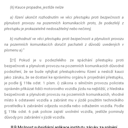
(6)
Kauce
propadne, jestliže nelze
a) řízení ukončit rozhodnutím ve věci přestupku proti bezpečnosti a
plynulosti provozu na pozemních komunikacích proto, že podezřelý z
přestupku je prokazatelně nedosažitelný nebo nečinný,
b) rozhodnutí ve věci přestupku proti bezpečnosti a plynulosti provozu
na pozemních komunikacích doručit pachateli z důvodů uvedených v
písmenu a).
"
[21] Pokud je u podezřelého ze spáchání přestupku proti
bezpečnosti a plynulosti provozu na pozemních komunikacích důvodné
podezření, že se bude vyhýbat přestupkovému řízení a nesloží kauci
jako záruku, že se dostaví ke správnímu orgánu k projednání přestupku,
je podle § 118a odst. 1 písm. i) zákona o silničním provozu policista
oprávněn přikázat řidiči motorového vozidla jízdu na nejbližší, z hlediska
bezpečnosti a plynulosti provozu na pozemních komunikacích, vhodné
místo k odstavení vozidla a zabránit mu v jízdě použitím technického
prostředku k zabránění odjezdu vozidla nebo odtažením vozidla. Podle
§ 118a odst. 6 pak policie zajistí uvolnění vozidla, jestliže pominuly
důvody pro zabránění v jízdě vozidla.
III.B Možnost subsidiární aplikace institutu záruky za splnění