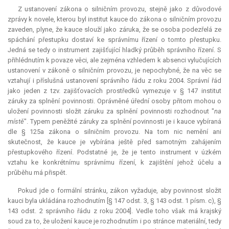
Z ustanovení zákona o silničním provozu, stejně jako z důvodové
zprávy k novele, kterou byl institut
kauce
do zákona o silničním provozu
zaveden, plyne, že
kauce
slouží jako záruka, že se osoba podezřelá ze
spáchání přestupku dostaví ke správnímu řízení o tomto přestupku.
Jedná se tedy o instrument zajišťující hladký průběh správního řízení. S
přihlédnutím k povaze věci, ale zejména vzhledem k absenci vylučujících
ustanovení v zákoně o silničním provozu, je nepochybné, že na věc se
vztahují i příslušná ustanovení správního řádu z roku 2004. Správní řád
jako jeden z tzv. zajišťovacích prostředků vymezuje v § 147 institut
záruky za splnění povinnosti. Oprávněné úřední osoby přitom mohou o
uložení povinnosti složit záruku za splnění povinnosti rozhodnout "
na
místě
". Typem peněžité záruky za splnění povinnosti je i
kauce
vybíraná
dle § 125a zákona o silničním provozu. Na tom nic nemění ani
skutečnost, že
kauce
je vybírána ještě před samotným zahájením
přestupkového řízení. Podstatné je, že je tento instrument v úzkém
vztahu ke konkrétnímu správnímu řízení, k zajištění jehož účelu a
průběhu má přispět.
Pokud jde o formální stránku, zákon vyžaduje, aby povinnost složit
kauci byla ukládána rozhodnutím [§ 147 odst. 3, § 143 odst. 1 písm. c), §
143 odst. 2 správního řádu z roku 2004]. Vedle toho však má krajský
soud za to, že uložení
kauce
je rozhodnutím i po stránce materiální, tedy