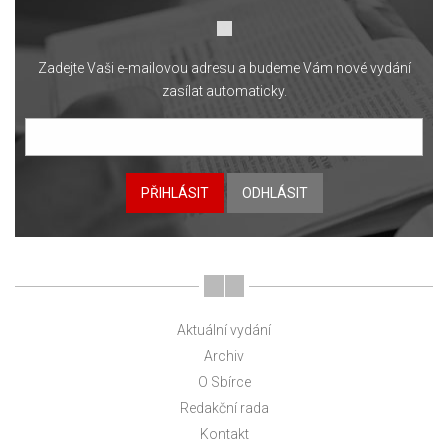
Zadejte Vaši e-mailovou adresu a budeme Vám nové vydání
zasílat automaticky.
PŘIHLÁSIT
ODHLÁSIT
Aktuální vydání
Archiv
O Sbírce
Redakční rada
Kontakt