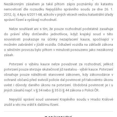
Nezákonným zásahem je také přitom zápis poznámky do katastru
nemovitostí dle rozsudku Nejvyššího správního soudu ze dne 26. 1.
2012, čj. 4 Aps 4/2011-68, ačkoliv v jiných věcech vedou katastrální úřady
správní řízení a vydávají rozhodnutí.
Nelze souhlasit ani s tím, že pouze rozhodnutí podstatně zasahuje
do právní sféry dotčeného jednotlivce, když krajský soud v této
souvislosti poukazuje na účinky nezaplacení
kauce
, spočívající v
možném zabránění v jízdě vozidla. Odtažení vozidla na základě zákona
o silničním provozu bylo přitom v minulosti posouzeno jako nezákonný
zásah.
Potvrzení o výběru
kauce
nelze považovat za rozhodnutí, jelikož
potvrzení pouze stvrzuje skutečnost již nastalou - výběr
kauce
. Potvrzení
obsahuje pouze náležitosti stanovené zákonem, kdy zákonodárce v
ochraně občanů před svévolí policie dal povinnost při takovémto úkonu
uvést i důvody daného úkonu na potvrzení. Obdobná povinnost je i u
jiných zásahů např. v § 34 nebo § 35 či § 44 zákona o Policii ČR.
Nejvyšší správní soud usnesení Krajského soudu v Hradci Králové
zrušil a věc mu vrátil k dalšímu řízení.