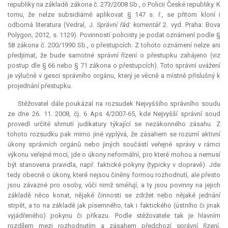
republiky na základě zákona č. 273/2008 Sb., o Policii České republiky. K
tomu, že nelze subsidiárně aplikovat § 147 s. ř., se přitom kloní i
odborná literatura (Vedral, J.
Správní řád: komentář
2. vyd. Praha: Bova
Polygon, 2012, s. 1129). Povinností policisty je podat oznámení podle §
58 zákona č. 200/1990 Sb., o přestupcích. Z tohoto oznámení nelze ani
předjímat, že bude samotné správní řízení o přestupku zahájeno (viz
postup dle § 66 nebo § 71 zákona o přestupcích). Toto správní uvážení
je výlučně v gesci správního orgánu, který je věcně a místně příslušný k
projednání přestupku.
Stěžovatel dále poukázal na rozsudek Nejvyššího správního soudu
ze dne 26. 11. 2008, čj. 6 Aps 4/2007-65, kde Nejvyšší správní soud
provedl určité shrnutí judikatury týkající se nezákonného zásahu. Z
tohoto rozsudku pak mimo jiné vyplývá, že zásahem se rozumí aktivní
úkony správních orgánů nebo jiných součástí veřejné správy v rámci
výkonu veřejné moci, jde o úkony neformální, pro které mohou a nemusí
být stanovena pravidla, např. faktické pokyny (typicky v dopravě). Jde
tedy obecně o úkony, které nejsou činěny formou rozhodnutí, ale přesto
jsou závazné pro osoby, vůči nimž směřují, a ty jsou povinny na jejich
základě něco konat, nějaké činnosti se zdržet nebo nějaké jednání
strpět, a to na základě jak písemného, tak i faktického (ústního či jinak
vyjádřeného) pokynu či příkazu. Podle stěžovatele tak je hlavním
rozdílem mezi rozhodnutím a zásahem předchozí správní řízení.