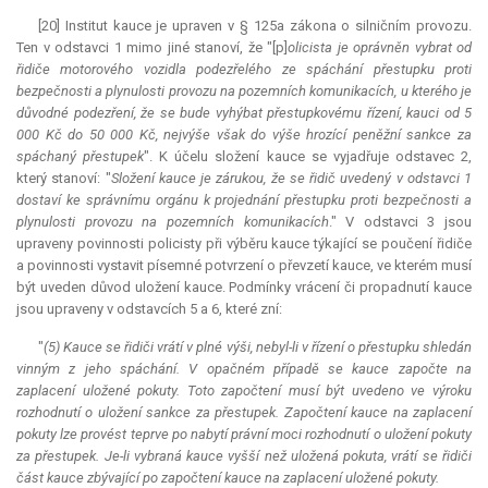
[20] Institut
kauce
je upraven v § 125a zákona o silničním provozu.
Ten v odstavci 1 mimo jiné stanoví, že "[p]
olicista je oprávněn vybrat od
řidiče motorového vozidla podezřelého ze spáchání přestupku proti
bezpečnosti a plynulosti provozu na pozemních komunikacích, u kterého je
důvodné podezření, že se bude vyhýbat přestupkovému řízení, kauci od 5
000 Kč do 50 000 Kč, nejvýše však do výše hrozící peněžní sankce za
spáchaný přestupek
". K účelu složení
kauce
se vyjadřuje odstavec 2,
který stanoví: "
Složení
kauce
je zárukou, že se řidič uvedený v odstavci 1
dostaví ke správnímu orgánu k projednání přestupku proti bezpečnosti a
plynulosti provozu na pozemních komunikacích
." V odstavci 3 jsou
upraveny povinnosti policisty při výběru
kauce
týkající se poučení řidiče
a povinnosti vystavit písemné potvrzení o převzetí
kauce
, ve kterém musí
být uveden důvod uložení
kauce
. Podmínky vrácení či propadnutí
kauce
jsou upraveny v odstavcích 5 a 6, které zní:
"
(5)
Kauce
se řidiči vrátí v plné výši, nebyl-li v řízení o přestupku shledán
vinným z jeho spáchání. V opačném případě se
kauce
započte na
zaplacení uložené pokuty. Toto započtení musí být uvedeno ve výroku
rozhodnutí o uložení sankce za přestupek. Započtení
kauce
na zaplacení
pokuty lze provést teprve po nabytí právní moci rozhodnutí o uložení pokuty
za přestupek. Je-li vybraná
kauce
vyšší než uložená pokuta, vrátí se řidiči
část
kauce
zbývající po započtení
kauce
na zaplacení uložené pokuty.