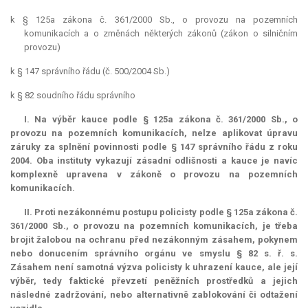
k § 125a zákona č. 361/2000 Sb., o provozu na pozemních
komunikacích a o změnách některých zákonů (zákon o silničním
provozu)
k § 147 správního řádu (č. 500/2004 Sb.)
k § 82 soudního řádu správního
I. Na výběr
kauce
podle § 125a zákona č. 361/2000 Sb., o
provozu na pozemních komunikacích, nelze aplikovat úpravu
záruky za splnění povinnosti podle § 147 správního řádu z roku
2004. Oba instituty vykazují zásadní odlišnosti a
kauce
je navíc
komplexně upravena v zákoně o provozu na pozemních
komunikacích.
II. Proti nezákonnému postupu policisty podle § 125a zákona č.
361/2000 Sb., o provozu na pozemních komunikacích, je třeba
brojit žalobou na ochranu před nezákonným zásahem, pokynem
nebo donucením správního orgánu ve smyslu § 82 s. ř. s.
Zásahem není samotná výzva policisty k uhrazení
kauce
, ale její
výběr, tedy faktické převzetí peněžních prostředků a jejich
následné zadržování, nebo alternativně zablokování či odtažení