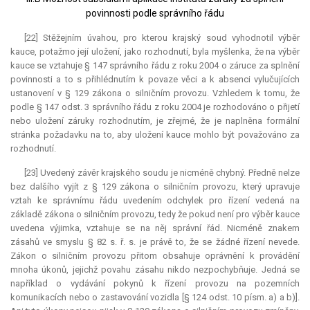
povinnosti podle správního řádu
[22] Stěžejním úvahou, pro kterou krajský soud vyhodnotil výběr
kauce
, potažmo její uložení, jako rozhodnutí, byla myšlenka, že na výběr
kauce
se vztahuje § 147 správního řádu z roku 2004 o záruce za splnění
povinnosti a to s přihlédnutím k povaze věci a k absenci vylučujících
ustanovení v § 129 zákona o silničním provozu. Vzhledem k tomu, že
podle § 147 odst. 3 správního řádu z roku 2004 je rozhodováno o přijetí
nebo uložení záruky rozhodnutím, je zřejmé, že je naplněna formální
stránka požadavku na to, aby uložení
kauce
mohlo být považováno za
rozhodnutí.
[23] Uvedený závěr krajského soudu je nicméně chybný. Předně nelze
bez dalšího vyjít z § 129 zákona o silničním provozu, který upravuje
vztah ke správnímu řádu uvedením odchylek pro řízení vedená na
základě zákona o silničním provozu, tedy že pokud není pro výběr
kauce
uvedena výjimka, vztahuje se na něj správní řád. Nicméně znakem
zásahů ve smyslu § 82 s. ř. s. je právě to, že se žádné řízení nevede.
Zákon o silničním provozu přitom obsahuje oprávnění k provádění
mnoha úkonů, jejichž povahu zásahu nikdo nezpochybňuje. Jedná se
například o vydávání pokynů k řízení provozu na pozemních
komunikacích nebo o zastavování vozidla [§ 124 odst. 10 písm. a) a b)].