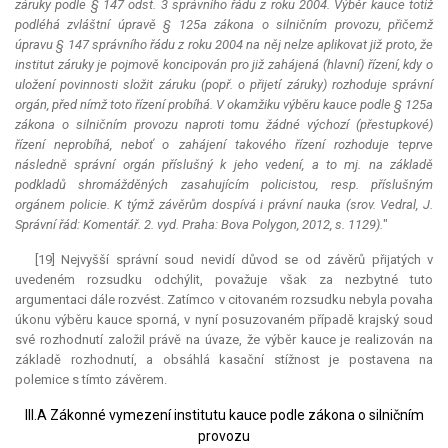
záruky podle § 147 odst. 3 správního řádu z roku 2004. Výběr
kauce
totiž
podléhá zvláštní úpravě § 125a zákona o silničním provozu, přičemž
úpravu § 147 správního řádu z roku 2004 na něj nelze aplikovat již proto, že
institut záruky je pojmově koncipován pro již zahájená (hlavní) řízení, kdy o
uložení povinnosti složit záruku (popř. o přijetí záruky) rozhoduje správní
orgán, před nímž toto řízení probíhá. V okamžiku výběru
kauce
podle § 125a
zákona o silničním provozu naproti tomu žádné výchozí (přestupkové)
řízení neprobíhá, neboť o zahájení takového řízení rozhoduje teprve
následně správní orgán příslušný k jeho vedení, a to mj. na základě
podkladů shromážděných zasahujícím policistou, resp. příslušným
orgánem policie. K týmž závěrům dospívá i právní nauka (srov. Vedral, J.
Správní řád: Komentář. 2. vyd. Praha: Bova Polygon, 2012, s. 1129).
"
[19] Nejvyšší správní soud nevidí důvod se od závěrů přijatých v
uvedeném rozsudku odchýlit, považuje však za nezbytné tuto
argumentaci dále rozvést. Zatímco v citovaném rozsudku nebyla povaha
úkonu výběru
kauce
sporná, v nyní posuzovaném případě krajský soud
své rozhodnutí založil právě na úvaze, že výběr
kauce
je realizován na
základě rozhodnutí, a obsáhlá kasační stížnost je postavena na
polemice s tímto závěrem.
III.A Zákonné vymezení institutu kauce podle zákona o silničním
provozu