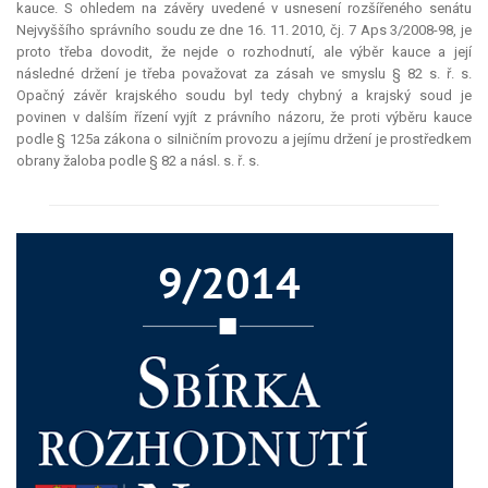
kauce
. S ohledem na závěry uvedené v usnesení rozšířeného senátu
Nejvyššího správního soudu ze dne 16. 11. 2010, čj. 7 Aps 3/2008-98, je
proto třeba dovodit, že nejde o rozhodnutí, ale výběr
kauce
a její
následné držení je třeba považovat za zásah ve smyslu § 82 s. ř. s.
Opačný závěr krajského soudu byl tedy chybný a krajský soud je
povinen v dalším řízení vyjít z právního názoru, že proti výběru
kauce
podle § 125a zákona o silničním provozu a jejímu držení je prostředkem
obrany žaloba podle § 82 a násl. s. ř. s.