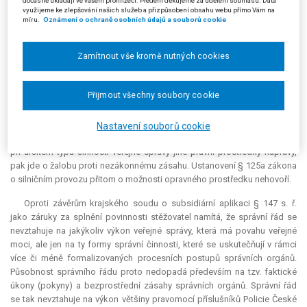
dočasně ukládají ve vašem prohlížeči. Předem děkujeme za udělení souhlasu. Data
12. 2014, čj. 30 A 66/2013-48.
využijeme ke zlepšování našich služeb a přizpůsobení obsahu webu přímo Vám na
míru.
Oznámení o ochraně osobních údajů a souborů cookie
Proti usnesení krajského soudu podal žalobce (stěžovatel) dne 10. 1.
2014 kasační stížnost. Měl za to, že krajský soud vydal napadené
Zamítnout vše kromě nutných cookies
rozhodnutí na základě nesprávného právního posouzení věci.
V prvé řadě stěžovatel poukazuje na to, že výběr
kauce
je
Přijmout všechny soubory cookie
nezákonným zásahem, a je tak proti němu přípustná žaloba podle § 82
s. ř. s. Pokud krajský soud vycházel z citovaného rozsudku Nejvyššího
správního soudu čj. 1 Aps 1/2011-101, pak jej aplikoval chybně, když z
Nastavení souborů cookie
citovaného rozsudku podle stěžovatele vyplývá, že pokud jsou přítomny
při určitém typu činnosti veřejné správy jiné právní prostředky nápravy,
pak jde o žalobu proti nezákonnému zásahu. Ustanovení § 125a zákona
o silničním provozu přitom o možnosti opravného prostředku nehovoří.
Oproti závěrům krajského soudu o subsidiární aplikaci § 147 s. ř.
jako záruky za splnění povinnosti stěžovatel namítá, že správní řád se
nevztahuje na jakýkoliv výkon veřejné správy, která má povahu veřejné
moci, ale jen na ty formy správní činnosti, které se uskutečňují v rámci
více či méně formalizovaných procesních postupů správních orgánů.
Působnost správního řádu proto nedopadá především na tzv. faktické
úkony (pokyny) a bezprostřední zásahy správních orgánů. Správní řád
se tak nevztahuje na výkon většiny pravomocí příslušníků Policie České