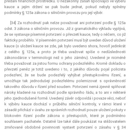
předání finančních prostředků. O nezákonný zásah spočívající ve výběru
kauce
a jejím držení se pak bude jednat, pokud nebyly splněny
podmínky § 125a zákona o silničním provozu pro její výběr.
[34] Za rozhodnutí pak nelze považovat ani potvrzení podle § 125a
odst. 3 zákona o silničním provozu. Již z gramatického výkladu vyplývá,
že se vystavuje písemné potvrzení o převzetí
kauce
, tedy o něčem, co již
fakticky proběhlo. V písemném potvrzení musí být uveden důvod uložení
kauce
(o uložení
kauce
se zde, jak bylo uvedeno shora, hovoří jedinkrát
z celého § 125a, a proto je třeba uvažovat spíše o nedůslednosti
zákonodárce v terminologii než o jeho záměru). Uvedené je nicméně
třeba považovat za jistou formu ochrany podezřelého. Kromě dokladu o
převzetí peněz je totiž uvedeno i to, z jakého důvodu pojal policista
podezření, že se bude podezřelý vyhýbat přestupkovému řízení, a
umožňuje tak jednodušeji podezřelému polemizovat s oprávněností
takového důvodu v řízení před soudem. Potvrzení nemá zjevně splňovat
nároky kladené na rozhodnutí podle správního řádu, a to ani v některé
jeho zjednodušené formě. Uvedený závěr odpovídá i povaze věci, neboť
k výběru
kauce
dochází v průběhu silniční kontroly, v rámci které v
zásadě přichází v úvahu ze správních rozhodnutí pouze uložení pokuty v
blokovém řízení podle zákona o přestupcích, které je podmíněno
souhlasem pachatele. Ostatně lze také dále poukázat na stěžovatelem
zmiňované obdobné povinnosti vystavit potvrzení o zásahu v § 34