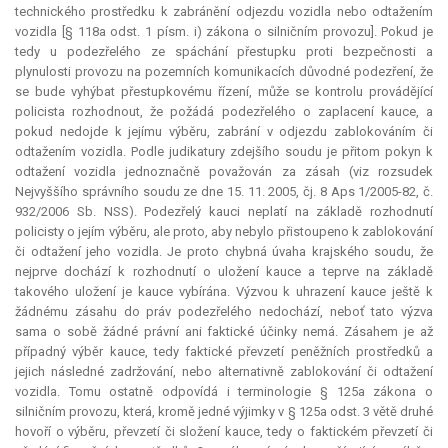
technického prostředku k zabránění odjezdu vozidla nebo odtažením
vozidla [§ 118a odst. 1 písm. i) zákona o silničním provozu]. Pokud je
tedy u podezřelého ze spáchání přestupku proti bezpečnosti a
plynulosti provozu na pozemních komunikacích důvodné podezření, že
se bude vyhýbat přestupkovému řízení, může se kontrolu provádějící
policista rozhodnout, že požádá podezřelého o zaplacení
kauce
, a
pokud nedojde k jejímu výběru, zabrání v odjezdu zablokováním či
odtažením vozidla. Podle judikatury zdejšího soudu je přitom pokyn k
odtažení vozidla jednoznačně považován za zásah (viz rozsudek
Nejvyššího správního soudu ze dne 15. 11. 2005, čj. 8 Aps 1/2005-82, č.
932/2006 Sb. NSS). Podezřelý kauci neplatí na základě rozhodnutí
policisty o jejím výběru, ale proto, aby nebylo přistoupeno k zablokování
či odtažení jeho vozidla. Je proto chybná úvaha krajského soudu, že
nejprve dochází k rozhodnutí o uložení
kauce
a teprve na základě
takového uložení je
kauce
vybírána. Výzvou k uhrazení
kauce
ještě k
žádnému zásahu do práv podezřelého nedochází, neboť tato výzva
sama o sobě žádné právní ani faktické účinky nemá. Zásahem je až
případný výběr
kauce
, tedy faktické převzetí peněžních prostředků a
jejich následné zadržování, nebo alternativně zablokování či odtažení
vozidla. Tomu ostatně odpovídá i terminologie § 125a zákona o
silničním provozu, která, kromě jedné výjimky v § 125a odst. 3 větě druhé
hovoří o výběru, převzetí či složení
kauce
, tedy o faktickém převzetí či