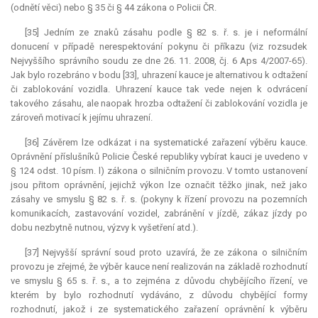
(odnětí věci) nebo § 35 či § 44 zákona o Policii ČR.
[35] Jedním ze znaků zásahu podle § 82 s. ř. s. je i neformální
donucení v případě nerespektování pokynu či příkazu (viz rozsudek
Nejvyššího správního soudu ze dne 26. 11. 2008, čj. 6 Aps 4/2007-65).
Jak bylo rozebráno v bodu [33], uhrazení
kauce
je alternativou k odtažení
či zablokování vozidla. Uhrazení
kauce
tak vede nejen k odvrácení
takového zásahu, ale naopak hrozba odtažení či zablokování vozidla je
zároveň motivací k jejímu uhrazení.
[36] Závěrem lze odkázat i na systematické zařazení výběru
kauce
.
Oprávnění příslušníků Policie České republiky vybírat kauci je uvedeno v
§ 124 odst. 10 písm. l) zákona o silničním provozu. V tomto ustanovení
jsou přitom oprávnění, jejichž výkon lze označit těžko jinak, než jako
zásahy ve smyslu § 82 s. ř. s. (pokyny k řízení provozu na pozemních
komunikacích, zastavování vozidel, zabránění v jízdě, zákaz jízdy po
dobu nezbytně nutnou, výzvy k vyšetření atd.).
[37] Nejvyšší správní soud proto uzavírá, že ze zákona o silničním
provozu je zřejmé, že výběr
kauce
není realizován na základě rozhodnutí
ve smyslu § 65 s. ř. s., a to zejména z důvodu chybějícího řízení, ve
kterém by bylo rozhodnutí vydáváno, z důvodu chybějící formy
rozhodnutí, jakož i ze systematického zařazení oprávnění k výběru