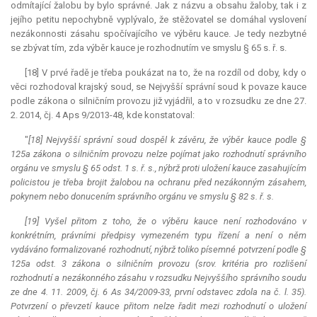
odmítající žalobu by bylo správné. Jak z názvu a obsahu žaloby, tak i z
jejího petitu nepochybně vyplývalo, že stěžovatel se domáhal vyslovení
nezákonnosti zásahu spočívajícího ve výběru
kauce
. Je tedy nezbytné
se zbývat tím, zda výběr
kauce
je rozhodnutím ve smyslu § 65 s. ř. s.
[18] V prvé řadě je třeba poukázat na to, že na rozdíl od doby, kdy o
věci rozhodoval krajský soud, se Nejvyšší správní soud k povaze
kauce
podle zákona o silničním provozu již vyjádřil, a to v rozsudku ze dne 27.
2. 2014, čj. 4 Aps 9/2013-48, kde konstatoval:
"
[18] Nejvyšší správní soud dospěl k závěru, že výběr
kauce
podle §
125a zákona o silničním provozu nelze pojímat jako rozhodnutí správního
orgánu ve smyslu § 65 odst. 1 s. ř. s., nýbrž proti uložení
kauce
zasahujícím
policistou je třeba brojit žalobou na ochranu před nezákonným zásahem,
pokynem nebo donucením správního orgánu ve smyslu § 82 s. ř. s.
[19] Vyšel přitom z toho, že o výběru
kauce
není rozhodováno v
konkrétním, právními předpisy vymezeném typu řízení a není o něm
vydáváno formalizované rozhodnutí, nýbrž toliko písemné potvrzení podle §
125a odst. 3 zákona o silničním provozu (srov. kritéria pro rozlišení
rozhodnutí a nezákonného zásahu v rozsudku Nejvyššího správního soudu
ze dne 4. 11. 2009, čj. 6 As 34/2009-33, první odstavec zdola na č. l. 35).
Potvrzení o převzetí
kauce
přitom nelze řadit mezi rozhodnutí o uložení