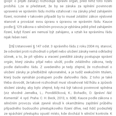
(popř. o přijetí záruky) rozhoduje správní orgán, před nímž toto řízení
probíhá. Lze si představit, že by se záruka za splnění povinnosti
upravená ve správním řádu mohla vztahovat i na záruky před zahájením
řízení, nicméně v takovém případě by to musel zvláštní zákon výslovně
stanovit a provázat svou úpravu s úpravou ve správním řádu.
Kauce
podle § 129 zákona o silničním provozu je vybírána ještě před zahájením
řízení, když řízení ani nemusí být zahájeno, a vztah ke správnímu řádu
nijak řešen není.
[26] Ustanovení § 147 odst. 3 správního řádu z roku 2004 mj. stanoví,
že odvolání proti rozhodnutí o přijetí nebo uložení záruky nemá odkladný
účinek, a to, že při výběru a vracení peněžité záruky postupuje správní
orgán, který záruku přijal nebo uložil, podle zvláštního zákona, tedy
podle daňového řádu. Z uvedeného je tedy zřejmé, že rozhodnutí o
uložení záruky je předběžně vykonatelné, a je tudíž exekučním titulem,
který bude vymáhán postupem podle daňového řádu. Z toho je také
třeba dovodit, že takové rozhodnutí musí obsahovat též lhůtu a způsob
složení záruky, aby bylo zřejmé, kdy má být taková povinnost splněna
(viz shodně Jemelka, L.; Pondělíčková, K.; Bohadlo, D.
Správní řád.
Komentář
. 4. vyd. Praha: C. H. Beck, 2013, s. 608).
Kauce
podle zákona o
silničním provozu však zjevně slouží k okamžitému zajištění průběhu
případného budoucího přestupkového řízení dříve, než řidič podezřelý
ze spáchání přestupku opustí místo, kde dochází k silniční kontrole. K