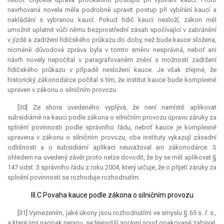
navrhovaná novela měla podrobně upravit postup při vybírání kaucí a
nakládání s vybranou kaucí. Pokud řidič kauci nesloží, zákon měl
umožnit uplatnit vůči němu bezprostřední zásah spočívající v zabránění
v jízdě a zadržení řidičského průkazu do doby, než bude
kauce
složena,
nicméně důvodová zpráva byla v tomto směru nesprávná, neboť ani
návrh novely nepočítal v paragrafovaném znění s možností zadržení
řidičského průkazu v případě nesložení
kauce
. Je však zřejmé, že
historický zákonodárce počítal s tím, že institut
kauce
bude komplexně
upraven v zákonu o silničním provozu.
[30] Ze shora uvedeného vyplývá, že není namístě aplikovat
subsidiárně na kauci podle zákona o silničním provozu úpravu záruky za
splnění povinnosti podle správního řádu, neboť
kauce
je komplexně
upravena v zákonu o silničním provozu, oba instituty vykazují zásadní
odlišnosti a o subsidiární aplikaci neuvažoval ani zákonodárce. S
ohledem na uvedený závěr proto nelze dovodit, že by se měl aplikovat §
147 odst. 3 správního řádu z roku 2004, který určuje, že o přijetí záruky za
splnění povinnosti se rozhoduje rozhodnutím.
III.C Povaha kauce podle zákona o silničním provozu
[31] Vymezením, jaké úkony jsou rozhodnutími ve smyslu § 65 s. ř. s.,
a které jimi naopak nejsou, se Nejvyšší správní soud opakovaně zabýval.