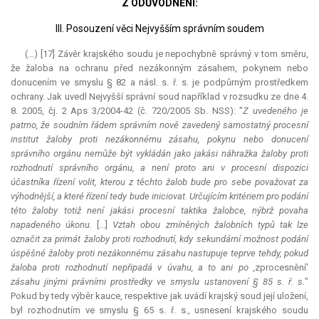
Z ODŮVODNĚNÍ:
III. Posouzení věci Nejvyšším správním soudem
(...) [17] Závěr krajského soudu je nepochybně správný v tom směru,
že žaloba na ochranu před nezákonným zásahem, pokynem nebo
donucením ve smyslu § 82 a násl. s. ř. s. je podpůrným prostředkem
ochrany. Jak uvedl Nejvyšší správní soud například v rozsudku ze dne 4.
8. 2005, čj. 2 Aps 3/2004-42 (č. 720/2005 Sb. NSS): "
Z uvedeného je
patrno, že soudním řádem správním nově zavedený samostatný procesní
institut žaloby proti nezákonnému zásahu, pokynu nebo donucení
správního orgánu nemůže být vykládán jako jakási náhražka žaloby proti
rozhodnutí správního orgánu, a není proto ani v procesní dispozici
účastníka řízení volit, kterou z těchto žalob bude pro sebe považovat za
výhodnější, a které řízení tedy bude iniciovat. Určujícím kritériem pro podání
této žaloby totiž není jakási procesní taktika žalobce, nýbrž povaha
napadeného úkonu.
[...]
Vztah obou zmíněných žalobních typů tak lze
označit za primát žaloby proti rozhodnutí, kdy sekundární možnost podání
úspěšné žaloby proti nezákonnému zásahu nastupuje teprve tehdy, pokud
žaloba proti rozhodnutí nepřipadá v úvahu, a to ani po ,
zprocesnění'
zásahu jinými právními prostředky ve smyslu ustanovení § 85 s. ř. s.
"
Pokud by tedy výběr
kauce
, respektive jak uvádí krajský soud její uložení,
byl rozhodnutím ve smyslu § 65 s. ř. s., usnesení krajského soudu