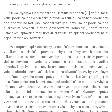
podezřelý z přestupku vyhýbat správnímu řízení.
[28] Jak vyplývá z porovnání obou institutů v bodech [25] až [27], mezi
kaucí podle zákona o silničním provozu a zárukou za splnění povinnosti
podle správního řádu jsou zásadní rozdíly a úpravu
kauce
podle zákona
o silničním provozu je třeba považovat za komplexní, neboť žádná
ustanovení správního řádu upravující záruku za splnění povinnosti na ní
nejsou zjevně aplikovatelná.
[29] Podpůrná aplikace záruky za splnění povinnosti na institut
kauce
v zákonu o silničním provozu nebyla ani úmyslem historického
zákonodárce. Uvedená ustanovení byla do zákona o silničním provozu
vložena novelou provedenou zákonem č. 411/2005 Sb. Jak uváděla
důvodová zpráva k této novele (Parlament, Poslanecká sněmovna, IV.
volební období, sněmovní tisk č. 833), za původní úpravy byla značným
problémem vymahatelnost práva u řidičů, u kterých již při jejich
identifikaci policistou lze mít důvodné podezření, že se budou vyhýbat
přestupkovému řízení.
Kauce
zaváděná novelou proto měla sloužit jako
záruka, že se řidič dostaví ke správnímu řízení. Důvodová zpráva
poukazovala i na to, že institut kaucí byl už v právním řádu přítomen, a to
v zákoně č. 111/1994 Sb., o silniční dopravě, a vztahoval se na porušení
povinností při silniční dopravě. V praxi však nebyl tento institut využíván,
neboť chyběla úprava procesního postupu při vybírání kaucí. Proto