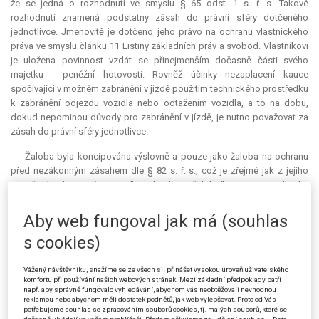
že se jedná o rozhodnutí ve smyslu § 65 odst. 1 s. ř. s. Takové
rozhodnutí znamená podstatný zásah do právní sféry dotčeného
jednotlivce. Jmenovitě je dotčeno jeho právo na ochranu vlastnického
práva ve smyslu článku 11 Listiny základních práv a svobod. Vlastníkovi
je uložena povinnost vzdát se přinejmenším dočasně části svého
majetku - peněžní hotovosti. Rovněž účinky nezaplacení
kauce
spočívající v možném zabránění v jízdě použitím technického prostředku
k zabránění odjezdu vozidla nebo odtažením vozidla, a to na dobu,
dokud nepominou důvody pro zabránění v jízdě, je nutno považovat za
zásah do právní sféry jednotlivce.
Žaloba byla koncipována výslovně a pouze jako žaloba na ochranu
před nezákonným zásahem dle § 82 s. ř. s., což je zřejmé jak z jejího
označení, tak zejména z jejího obsahu a žalobního petitu. Z obsahu
žaloby nebylo možné dovodit ani náznak toho, že by stěžovatel snad
považoval předmětný úkon správního orgánu za správní rozhodnutí ve
Aby web fungoval jak má (souhlas
smyslu § 65 s. ř. s. S ohledem na rozsudek Nejvyššího správního soudu
s cookies)
ze dne 20. 7. 2011, čj. 1 Aps 1/2011-101, krajský soud dovodil, že pokud
se v daném případě nelze domáhat soudní ochrany žalobou před
nezákonným zásahem podle § 82 s. ř. s., ale je namístě žaloba na
Vážený návštěvníku, snažíme se ze všech sil přinášet vysokou úroveň uživatelského
komfortu při používání našich webových stránek. Mezi základní předpoklady patří
ochranu proti nečinnosti podle § 79 s. ř. s., je třeba zásahovou žalobu
např. aby správně fungovalo vyhledávání, abychom vás neobtěžovali nevhodnou
odmítnout podle § 46 odst. 1 písm. d) ve spojení s § 85 s. ř. s. Z
reklamou nebo abychom měli dostatek podnětů, jak web vylepšovat. Proto od Vás
potřebujeme souhlas se zpracováním souborů cookies, tj. malých souborů, které se
uvedených důvodu krajský soud žalobu odmítl rozhodnutím ze dne 18.