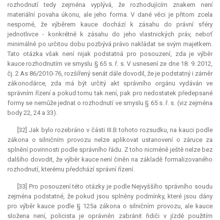
rozhodnutí tedy zejména vyplývá, že rozhodujícím znakem není
materiální povaha úkonu, ale jeho forma. V dané věci je přitom zcela
nesporné, že výběrem
kauce
dochází k zásahu do právní sféry
jednotlivce - konkrétně k zásahu do jeho vlastnických práv, neboť
minimálně po určitou dobu pozbývá právo nakládat se svým majetkem.
Tato otázka však není nijak podstatná pro posouzení, zda je výběr
kauce
rozhodnutím ve smyslu § 65 s. ř. s. V usnesení ze dne 18. 9. 2012,
čj. 2 As 86/2010-76, rozšířený senát dále dovodil, že je podstatný i záměr
zákonodárce, zda má být určitý akt správního orgánu vydáván ve
správním řízení a pokud tomu tak není, pak pro nedostatek předepsané
formy se nemůže jednat o rozhodnutí ve smyslu § 65 s. ř. s. (viz zejména
body 22, 24 a 33).
[32] Jak bylo rozebráno v části III.B tohoto rozsudku, na kauci podle
zákona o silničním provozu nelze aplikovat ustanovení o záruce za
splnění povinnosti podle správního řádu. Z toho nicméně ještě nelze bez
dalšího dovodit, že výběr
kauce
není činěn na základě formalizovaného
rozhodnutí, kterému předchází správní řízení.
[33] Pro posouzení této otázky je podle Nejvyššího správního soudu
zejména podstatné, že pokud jsou splněny podmínky, které jsou dány
pro výběr
kauce
podle § 125a zákona o silničním provozu, ale
kauce
složena není, policista je oprávněn zabránit řidiči v jízdě použitím