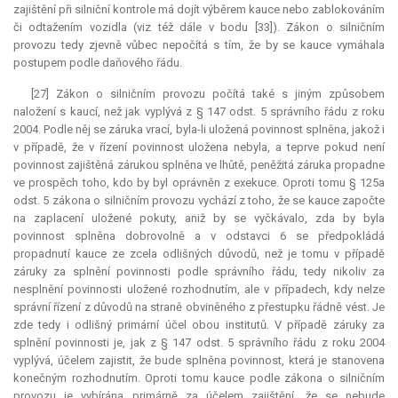
zajištění při silniční kontrole má dojít výběrem
kauce
nebo zablokováním
či odtažením vozidla (viz též dále v bodu [33]). Zákon o silničním
provozu tedy zjevně vůbec nepočítá s tím, že by se
kauce
vymáhala
postupem podle daňového řádu.
[27] Zákon o silničním provozu počítá také s jiným způsobem
naložení s kaucí, než jak vyplývá z § 147 odst. 5 správního řádu z roku
2004. Podle něj se záruka vrací, byla-li uložená povinnost splněna, jakož i
v případě, že v řízení povinnost uložena nebyla, a teprve pokud není
povinnost zajištěná zárukou splněna ve lhůtě, peněžitá záruka propadne
ve prospěch toho, kdo by byl oprávněn z
exekuce
. Oproti tomu § 125a
odst. 5 zákona o silničním provozu vychází z toho, že se
kauce
započte
na zaplacení uložené pokuty, aniž by se vyčkávalo, zda by byla
povinnost splněna dobrovolně a v odstavci 6 se předpokládá
propadnutí
kauce
ze zcela odlišných důvodů, než je tomu v případě
záruky za splnění povinnosti podle správního řádu, tedy nikoliv za
nesplnění povinnosti uložené rozhodnutím, ale v případech, kdy nelze
správní řízení z důvodů na straně obviněného z přestupku řádně vést. Je
zde tedy i odlišný primární účel obou institutů. V případě záruky za
splnění povinnosti je, jak z § 147 odst. 5 správního řádu z roku 2004
vyplývá, účelem zajistit, že bude splněna povinnost, která je stanovena
konečným rozhodnutím. Oproti tomu
kauce
podle zákona o silničním
provozu je vybírána primárně za účelem zajištění, že se nebude