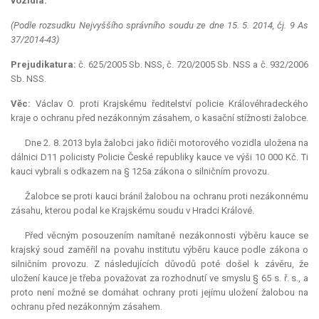
vozidla.
(Podle rozsudku Nejvyššího správního soudu ze dne 15. 5. 2014, čj. 9 As
37/2014-43)
Prejudikatura:
č. 625/2005 Sb. NSS, č. 720/2005 Sb. NSS a č. 932/2006
Sb. NSS.
Věc:
Václav O. proti Krajskému ředitelství policie Královéhradeckého
kraje o ochranu před nezákonným zásahem, o kasační stížnosti žalobce.
Dne 2. 8. 2013 byla žalobci jako řidiči motorového vozidla uložena na
dálnici D11 policisty Policie České republiky
kauce
ve výši 10 000 Kč. Ti
kauci vybrali s odkazem na § 125a zákona o silničním provozu.
Žalobce se proti kauci bránil žalobou na ochranu proti nezákonnému
zásahu, kterou podal ke Krajskému soudu v Hradci Králové.
Před věcným posouzením namítané nezákonnosti výběru
kauce
se
krajský soud zaměřil na povahu institutu výběru
kauce
podle zákona o
silničním provozu. Z následujících důvodů poté došel k závěru, že
uložení
kauce
je třeba považovat za rozhodnutí ve smyslu § 65 s. ř. s., a
proto není možné se domáhat ochrany proti jejímu uložení žalobou na
ochranu před nezákonným zásahem.