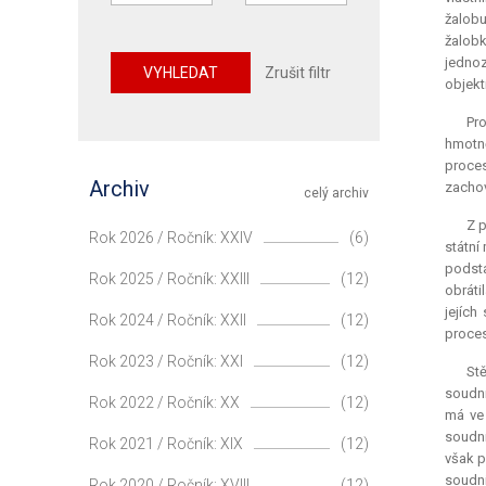
žalobu
žalobk
jednoz
VYHLEDAT
Zrušit filtr
objekt
Pro
hmotně
proces
Archiv
zachov
celý archiv
Z p
Rok 2026 / Ročník: XXIV
(6)
státní
podsta
Rok 2025 / Ročník: XXIII
(12)
obráti
jejích
Rok 2024 / Ročník: XXII
(12)
proces
Rok 2023 / Ročník: XXI
(12)
Stě
soudni
Rok 2022 / Ročník: XX
(12)
má ve 
soudni
Rok 2021 / Ročník: XIX
(12)
však p
soudní
Rok 2020 / Ročník: XVIII
(12)