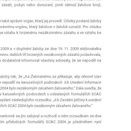
zásah, pokyn nebo donucení, proti němuž žalobce brojí,
 také správní orgán, který jej provedl. Účinky podané žaloby
ávnímu orgánu, který žalobce v žalobě označil. Pro otázku
ve vztahu k tvrzenému nezákonnému zásahu a ve vztahu ke
. 2009 a v doplnění žaloby ze dne 19. 11. 2009 stěžovatelka
 mimo dalších tří tvrzených nezákonných zásahů požadovala,
 dodatečně informoval všechny adresáty, že se nepodílí na
aloby tak, že „
II.a Žalovanému se přikazuje, aby obnovil stav
 nepodílí na karuselových podvodech. II.b Uvedení informace
AC 2004 bylo nezákonným zásahem žalovaného
.“ Dále uvedla, že
y v karuselových podvodech v odeslaných formulářích SCAC
vydání následujícího rozsudku: „
II.b Zavdání příčiny k uvedení
lářích SCAC 2004 bylo nezákonným zásahem žalovaného
.“
 meritorně se jím zabýval a rozhodl o něm rozsudkem ze dne
áním příslušných formulářů SCAC 2004 je předmětem nyní