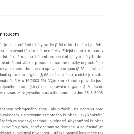
ním soudem
t (mezi které řadí i lhůty podle § 84 odst. 1 s. ř. s.) je třeba
a zachování těchto lhůt nemá vliv. Zdejší soud k tomuto v
st. 1 s. ř. s. jsou lhůtami procesními, tj. tyto lhůty budou
to skutečnost však k posouzení sporné otázky nepostačuje.
okynem nebo donucením správního orgánu (§ 82 a násl. s. ř.
utí správního orgánu (§ 65 a násl. s. ř. s.), u nichž je osoba
átu čj. 5 Afs 16/2003-56). Výjimkou z tohoto pravidla jsou
jeného sboru (který není správním orgánem). V těchto
rov. rozsudek Nejvyššího správního soudu ze dne 28. 8. 2008,
zásahem ozbrojeného sboru, ale o žalobu na ochranu před
n zákonem, ale tvrzením samotného žalobce. Jaký konkrétní
úspěch ve sporu významnou okolností. Aby totiž byl žalobce
bjektivního práva, jehož ochrany se domáhá, a současně jím
dající subjektivní povinnosti. Otázka pasivní legitimace tak