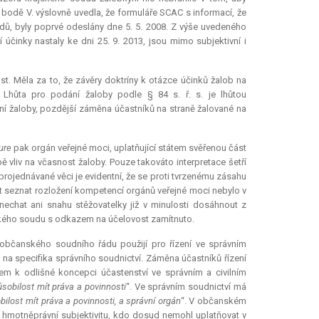
v bodě V. výslovně uvedla, že formuláře SCAC s informací, že
dů, byly poprvé odeslány dne 5. 5. 2008. Z výše uvedeného
í účinky nastaly ke dni 25. 9. 2013, jsou mimo subjektivní i
t. Měla za to, že závěry doktríny k otázce účinků žalob na
. Lhůta pro podání žaloby podle § 84 s. ř. s. je lhůtou
í žaloby, pozdější záměna účastníků na straně žalované na
ure
pak orgán veřejné moci, uplatňující státem svěřenou část
bě vliv na včasnost žaloby. Pouze takováto
interpretace
šetří
projednávané věci je evidentní, že se proti tvrzenému zásahu
t seznat rozložení kompetencí orgánů veřejné moci nebylo v
nechat ani snahu stěžovatelky již v minulosti dosáhnout z
jského soudu s odkazem na účelovost zamítnuto.
ti občanského soudního řádu použijí pro řízení ve správním
l na specifika správního soudnictví. Záměna účastníků řízení
dem k odlišné koncepci účastenství ve správním a civilním
sobilost mít práva a povinnosti
“. Ve správním soudnictví má
bilost mít práva a povinnosti, a správní orgán
“. V občanském
 hmotněprávní subjektivitu, kdo dosud nemohl uplatňovat v