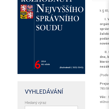
k § 83
I.
orgán
správ
žalob
podán
novém
II
dne, 
které
nezák
(Podle
Preju
783/06
VYHLEDÁVÁNÍ
Věc:
stížno
Hledaný výraz