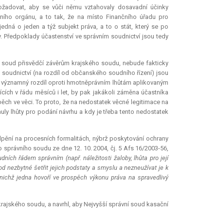
požadovat, aby se vůči němu vztahovaly dosavadní účinky
ního orgánu, a to tak, že na místo Finančního úřadu pro
edná o jeden a týž subjekt práva, a to o stát, který se po
. Předpoklady účastenství ve správním soudnictví jsou tedy
ní soud přisvědčí závěrům krajského soudu, nebude fakticky
soudnictví (na rozdíl od občanského soudního řízení) jsou
 je významný rozdíl oproti hmotněprávním lhůtám aplikovaným
jících v řádu měsíců i let, by pak jakákoli záměna účastníka
ěch ve věci. To proto, že na nedostatek věcné legitimace na
ynuly lhůty pro podání návrhu a kdy je třeba tento nedostatek
 lpění na procesních formalitách, nýbrž poskytování ochrany
správního soudu ze dne 12. 10. 2004, čj. 5 Afs 16/2003-56,
ních řádem správním (např. náležitosti žaloby, lhůta pro její
od nezbytné šetřit jejich podstaty a smyslu a nezneužívat je k
 nichž jedna hovoří ve prospěch výkonu práva na spravedlivý
 krajského soudu, a navrhl, aby Nejvyšší správní soud kasační