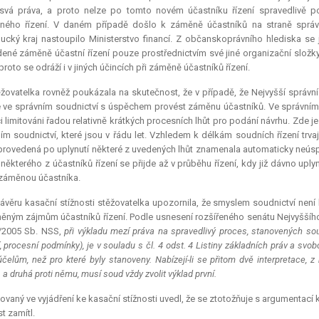
 svá práva, a proto nelze po tomto novém účastníku řízení spravedlivě 
ného řízení. V daném případě došlo k záměně účastníků na straně správ
cký kraj nastoupilo Ministerstvo financí. Z občanskoprávního hlediska se j
ené záměně účastní řízení pouze prostřednictvím své jiné organizační složky
 proto se odráží i v jiných účincích při záměně účastníků řízení.
žovatelka rovněž poukázala na skutečnost, že v případě, že Nejvyšší správ
ve správním soudnictví s úspěchem provést záměnu účastníků. Ve správním 
i limitováni řadou relativně krátkých procesních lhůt pro podání návrhu. Zde
lním soudnictví, které jsou v řádu let. Vzhledem k délkám soudních řízení trva
 provedená po uplynutí některé z uvedených lhůt znamenala automaticky neúsp
 některého z účastníků řízení se přijde až v průběhu řízení, kdy již dávno upl
 záměnou účastníka.
ávěru kasační stížnosti stěžovatelka upozornila, že smyslem soudnictví není
ěným zájmům účastníků řízení. Podle usnesení rozšířeného senátu Nejvyššího 
4/2005 Sb. NSS,
při výkladu mezí práva na spravedlivý proces, stanovených soud
, procesní podmínky), je v souladu s čl. 4 odst. 4 Listiny základních práv a svob
účelům, než pro které byly stanoveny. Nabízejí-li se přitom dvě
interpretace
, z
 a druhá proti němu, musí soud vždy zvolit výklad první.
ovaný ve vyjádření ke kasační stížnosti uvedl, že se ztotožňuje s argumentací
t zamítl.