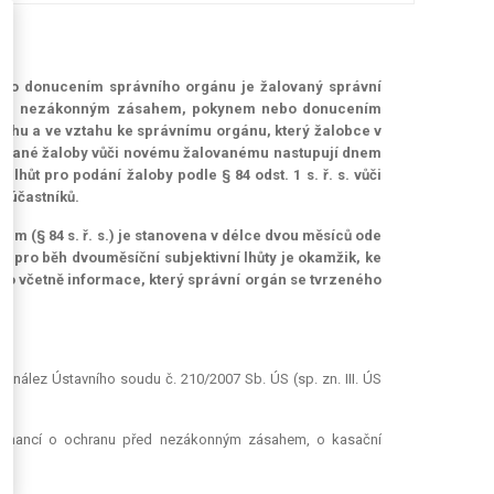
bo donucením správního orgánu je žalovaný správní
nu před nezákonným zásahem, pokynem nebo donucením
hu a ve vztahu ke správnímu orgánu, který žalobce v
 podané žaloby vůči novému žalovanému nastupují dnem
hůt pro podání žaloby podle § 84 odst. 1 s. ř. s. vůči
 účastníků.
em (§ 84 s. ř. s.) je stanovena v délce dvou měsíců ode
ro běh dvouměsíční subjektivní lhůty je okamžik, ke
to včetně informace, který správní orgán se tvrzeného
 nález Ústavního soudu č. 210/2007 Sb. ÚS (sp. zn. III. ÚS
u financí o ochranu před nezákonným zásahem, o kasační