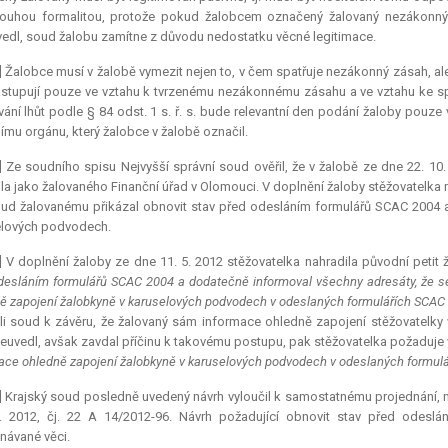
pouhou formalitou, protože pokud žalobcem označený žalovaný nezákonný 
edl, soud žalobu zamítne z důvodu nedostatku věcné legitimace.
] Žalobce musí v žalobě vymezit nejen to, v čem spatřuje nezákonný zásah, ale
stupují pouze ve vztahu k tvrzenému nezákonnému zásahu a ve vztahu ke spr
ání lhůt podle § 84 odst. 1 s. ř. s. bude
relevantní
den podání žaloby pouze 
ímu orgánu, který žalobce v žalobě označil.
] Ze soudního spisu Nejvyšší správní soud ověřil, že v žalobě ze dne 22. 10
la jako žalovaného Finanční úřad v Olomouci. V doplnění žaloby stěžovatelka
ud žalovanému přikázal obnovit stav před odesláním formulářů SCAC 2004 a
elových podvodech.
] V doplnění žaloby ze dne 11. 5. 2012 stěžovatelka nahradila původní
petit
ž
desláním formulářů SCAC 2004 a dodatečně informoval všechny adresáty, že se
ě zapojení žalobkyně v karuselových podvodech v odeslaných formulářích SC
li soud k závěru, že žalovaný sám informace ohledně zapojení stěžovatelk
euvedl, avšak zavdal příčinu k takovému postupu, pak stěžovatelka požaduje 
ace ohledně zapojení žalobkyně v karuselových podvodech v odeslaných formu
] Krajský soud posledně uvedený návrh vyloučil k samostatnému projednání,
1. 2012, čj. 22 A 14/2012-96. Návrh požadující obnovit stav před odesl
návané věci.