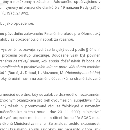
vrzeným nezákonným zásahem žalovaného spočívajícímu v
í výměny informací dle článků 5 a 19 nařízení Rady (ES) č.
í (EHS) č. 218/92.
lobu jako opožděnou.
ěnu původního žalovaného Finančního úřadu pro Olomoucký
žalobu za opožděnou, či naopak za včasnou.
výslovně neupravuje, vycházel krajský soud podle § 64 s. ř.
ý procesní postup umožňuje. Současně však byl povinen
ovanému nastávají dnem, kdy soudu došel návrh žalobce na
 promlčecích a prekluzivních lhůt se proto vůči těmto osobám
ků.
“ (Bureš, J.; Drápal, L.; Mazanec, M.
Občanský soudní řád,
alobkyně učinil návrh na záměnu účastníků na straně žalované
vou měsíců ode dne, kdy se žalobce dozvěděl o nezákonném
ozhodným okamžikem pro běh dvouměsíční subjektivní lhůty
onný zásah. V posuzované věci se žalobkyně o tvrzeném
ručeného krajskému soudu dne 20. 11. 2009, subjektivní
žalobkyně popsala mechanismus šíření formuláře SCAC mezi
konů Ministerstva financí. Se znalostí těchto skutečností
ázoru krajského soudu žalobkyni nic nebránilo v tom, aby