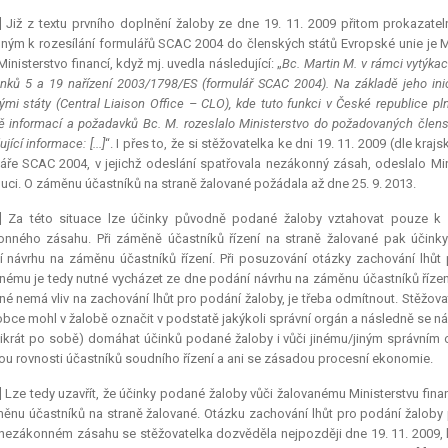
] Již z textu prvního doplnění žaloby ze dne 19. 11. 2009 přitom prokazatel
šným k rozesílání formulářů SCAC 2004 do členských států Evropské unie je Min
Ministerstvo financí, když mj. uvedla následující: „
Bc. Martin M. v rámci vytýkac
ánků 5 a 19 nařízení 2003/1798/ES (formulář SCAC 2004). Na základě jeho inici
ými státy (Central Liaison Office – CLO), kde tuto funkci v České republice pl
ě informací a požadavků Bc. M. rozeslalo Ministerstvo do požadovaných člen
jící informace: [...]
“. I přes to, že si stěžovatelka ke dni 19. 11. 2009 (dle kr
áře SCAC 2004, v jejichž odeslání spatřovala nezákonný zásah, odeslalo Mini
ci. O záměnu účastníků na straně žalované požádala až dne 25. 9. 2013.
1] Za této situace lze účinky původně podané žaloby vztahovat pouze k 
onného zásahu. Při záměně účastníků řízení na straně žalované pak účin
 návrhu na záměnu účastníků řízení. Při posuzování otázky zachování lhůt 
nému je tedy nutné vycházet ze dne podání návrhu na záměnu účastníků řízen
né nemá vliv na zachování lhůt pro podání žaloby, je třeba odmítnout. Stěžov
obce mohl v žalobě označit v podstatě jakýkoli správní orgán a následně se n
likrát po sobě) domáhat účinků podané žaloby i vůči jinému/jiným správním
u rovnosti účastníků soudního řízení a ani se zásadou procesní ekonomie.
] Lze tedy uzavřít, že účinky podané žaloby vůči žalovanému Ministerstvu fina
ěnu účastníků na straně žalované. Otázku zachování lhůt pro podání žaloby p
 nezákonném zásahu se stěžovatelka dozvěděla nejpozději dne 19. 11. 2009,