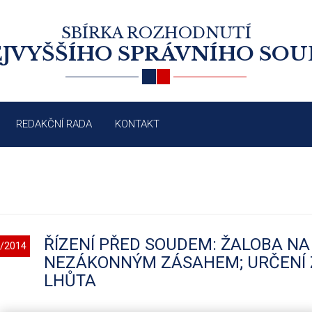
SBÍRKA ROZHODNUTÍ
JVYŠŠÍHO SPRÁVNÍHO SO
REDAKČNÍ RADA
KONTAKT
ŘÍZENÍ PŘED SOUDEM: ŽALOBA N
/2014
NEZÁKONNÝM ZÁSAHEM; URČENÍ 
LHŮTA