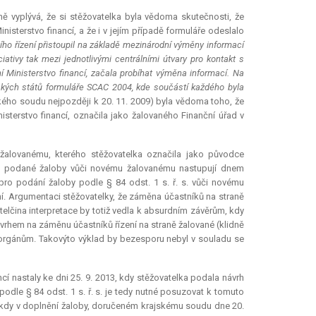
ně vyplývá, že si stěžovatelka byla vědoma skutečnosti, že
isterstvo financí, a že i v jejím případě formuláře odeslalo
ího řízení přistoupil na základě mezinárodní výměny informací
ativy tak mezi jednotlivými centrálními útvary pro kontakt s
ní Ministerstvo financí, začala probíhat výměna informací. Na
ských států formuláře SCAC 2004, kde součástí každého byla
ajského soudu nejpozději k 20. 11. 2009) byla vědoma toho, že
sterstvo financí, označila jako žalovaného Finanční úřad v
žalovanému, kterého stěžovatelka označila jako původce
ky podané žaloby vůči novému žalovanému nastupují dnem
pro podání žaloby podle § 84 odst. 1 s. ř. s. vůči novému
í. Argumentaci stěžovatelky, že záměna účastníků na straně
atelčina
interpretace
by totiž vedla k absurdním závěrům, kdy
ávrhem na záměnu účastníků řízení na straně žalované (klidně
 orgánům. Takovýto výklad by bezesporu nebyl v souladu se
ncí nastaly ke dni 25. 9. 2013, kdy stěžovatelka podala návrh
odle § 84 odst. 1 s. ř. s. je tedy nutné posuzovat k tomuto
 kdy v doplnění žaloby, doručeném krajskému soudu dne 20.