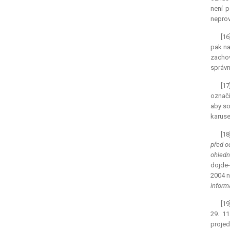
není 
neprov
[16
pak na
zachov
správn
[17
označi
aby so
karus
[18
před o
ohledn
dojde-
2004 n
inform
[19
29. 1
projed