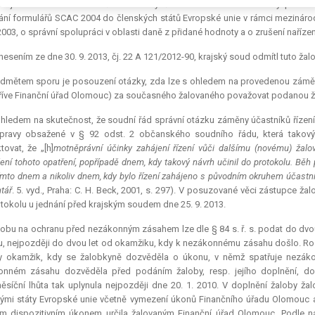
Krajského soudu v Ostravě se žalobkyně domáhala soudní ochrany před t
ání formulářů SCAC 2004 do členských států Evropské unie v rámci mezinárodn
003, o správní spolupráci v oblasti daně z přidané hodnoty a o zrušení nařízen
esením ze dne 30. 9. 2013, čj. 22 A 121/2012-90, krajský soud odmítl tuto ža
edmětem sporu je posouzení otázky, zda lze s ohledem na provedenou zám
dříve Finanční úřad Olomouc) za současného žalovaného považovat podanou 
hledem na skutečnost, že soudní řád správní otázku záměny účastníků řízení 
úpravy obsažené v § 92 odst. 2 občanského soudního řádu, která takov
tovat, že „[h]
motněprávní účinky zahájení řízení vůči dalšímu (novému) žal
ení tohoto opatření, popřípadě dnem, kdy takový návrh učinil do protokolu. Běh
tímto dnem a nikoliv dnem, kdy bylo řízení zahájeno s původním okruhem účastní
tář
. 5. vyd., Praha: C. H. Beck, 2001, s. 297). V posuzované věci zástupce ž
tokolu u jednání před krajským soudem dne 25. 9. 2013.
lobu na ochranu před nezákonným zásahem lze dle § 84 s. ř. s. podat do d
, nejpozději do dvou let od okamžiku, kdy k nezákonnému zásahu došlo. R
dy okamžik, kdy se žalobkyně dozvěděla o úkonu, v němž spatřuje nezák
onném zásahu dozvěděla před podáním žaloby, resp. jejího doplnění, do
síční lhůta tak uplynula nejpozději dne 20. 1. 2010. V doplnění žaloby 
ými státy Evropské unie včetně vymezení úkonů Finančního úřadu Olomouc a ú
ím dispozitivním úkonem určila žalovaným Finanční úřad Olomouc. Podle n