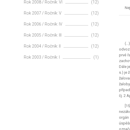
Rok 2008 / Ročník: VI
(12)
Nej
Rok 2007 / Ročník: V
(12)
Rok 2006 / Ročník: IV
(12)
Rok 2005 / Ročník: III
(12)
(..
Rok 2004 / Ročník: II
(12)
odvozo
prvé ř
Rok 2003 / Ročník: I
(1)
zachov
Dále j
s.) je
žalova
žalob
případ
čj. 2 
[1
nezáko
orgán 
úspěšn
označe