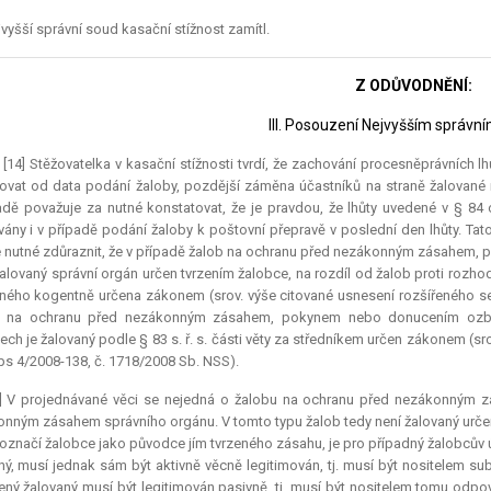
vyšší správní soud kasační stížnost zamítl.
Z ODŮVODNĚNÍ:
III. Posouzení Nejvyšším správ
.) [14] Stěžovatelka v kasační stížnosti tvrdí, že zachování procesněprávních lhů
vat od data podání žaloby, pozdější záměna účastníků na straně žalované n
adě považuje za nutné konstatovat, že je pravdou, že lhůty uvedené v § 84 od
ány i v případě podání žaloby k poštovní přepravě v poslední den lhůty. Ta
e nutné zdůraznit, že v případě žalob na ochranu před nezákonným zásahem, p
 žalovaný správní orgán určen tvrzením žalobce, na rozdíl od žalob proti rozhodn
ného kogentně určena zákonem (srov. výše citované usnesení rozšířeného sen
y na ochranu před nezákonným zásahem, pokynem nebo donucením ozbro
ech je žalovaný podle § 83 s. ř. s. části věty za středníkem určen zákonem (s
Aps 4/2008-138, č. 1718/2008 Sb. NSS).
5] V projednávané věci se nejedná o žalobu na ochranu před nezákonným 
nným zásahem správního orgánu. V tomto typu žalob tedy není žalovaný urče
označí žalobce jako původce jím tvrzeného zásahu, je pro případný žalobcův 
ý, musí jednak sám být aktivně věcně legitimován, tj. musí být nositelem su
ný žalovaný musí být legitimován pasivně, tj. musí být nositelem tomu odpoví