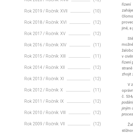
řízení
zaháje
Rok 2019 / Ročník: XVII
(10)
Olomou
Rok 2018 / Ročník: XVI
(12)
proved
jiné, a
Rok 2017 / Ročník: XV
(12)
Stě
možné 
Rok 2016 / Ročník: XIV
(11)
žalobc
Rok 2015 / Ročník: XIII
(11)
v civi
řízení
Rok 2014 / Ročník: XII
(12)
straně
zhojit
Rok 2013 / Ročník: XI
(12)
V z
Rok 2012 / Ročník: X
(11)
oprávn
č. 53
Rok 2011 / Ročník: IX
(12)
podání
jiným 
Rok 2010 / Ročník: VIII
(12)
proces
Rok 2009 / Ročník: VII
(12)
Žal
stížnos