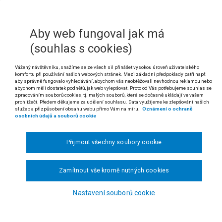
, § 84 a § 92 soudního řádu správního
Aby web fungoval jak má
 V případě žalob na ochranu před nezákonným zásahem, pokynem ne
(souhlas s cookies)
 určen tvrzením žalobce (§ 83 s. ř. s.). Účinky žaloby na ochra
ního orgánu nastupují pouze ve vztahu k tvrzenému nezákonnému zása
Vážený návštěvníku, snažíme se ze všech sil přinášet vysokou úroveň uživatelského
ě označil. Při záměně účastníků řízení na straně žalované pak účinky
komfortu při používání našich webových stránek. Mezi základní předpoklady patří např.
í návrhu na záměnu účastníků řízení. Při posuzování otázky zachování l
aby správně fungovalo vyhledávání, abychom vás neobtěžovali nevhodnou reklamou nebo
u žalovanému je tedy nutné vycházet ze dne podání návrhu na záměnu
abychom měli dostatek podnětů, jak web vylepšovat. Proto od Vás potřebujeme souhlas se
zpracováním souborů cookies, tj. malých souborů, které se dočasně ukládají ve vašem
prohlížeči. Předem děkujeme za udělení souhlasu. Data využijeme ke zlepšování našich
. Subjektivní lhůta pro podání žaloby na ochranu před nezákonným zásah
služeb a přizpůsobení obsahu webu přímo Vám na míru.
Oznámení o ochraně
kdy se žalobce dozvěděl o nezákonném zásahu. Rozhodným okamžikem p
osobních údajů a souborů cookie
mu se žalobce dozvěděl o jednání, v němž spatřuje nezákonný zásah, a 
onného zásahu dopustil.
Přijmout všechny soubory cookie
 rozsudku Nejvyššího správního soudu ze dne 27. 2. 2014, čj. 9 Aps 15/2013-59)
dikatura:
č. 534/2005 Sb. NSS, č. 1718/2008 Sb. NSS a č. 1773/2009 Sb. NSS;
Zamítnout vše kromě nutných cookies
).
Nastavení souborů cookie
Společnost s ručením omezeným Glaudius International proti Ministerstv
sti žalobkyně.