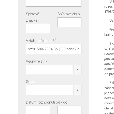
U 
rozesl
1798/2
Spisová
Sbírkové číslo
značka
Usn
Př
kraj (
(?)
Vztah k předpisu
S o
s. z 
respek
proved
Věcný rejstřík
staví 
Komen
do pro
Soud
Ža
zásahu
je te
nezák
Datum rozhodnutí od / do
dvoumě
člensk
vlastn