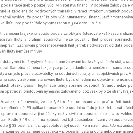
 podala také (nebo pouze) vůči Ministerstvu financí. V doplnění žaloby dále 
yně je zapojena do podvodných transakcí v rámci intrakomunitárních podvo
načně vyplývá, že podání žaloby vůči Ministerstvu financí, jejíž hmotněprávn
ivní lhůtu pro podání žaloby vymezenou v § 84 odst. 1 s. ř. s.
ti usnesení krajského soudu podala žalobkyně (stěžovatelka) kasační stížnos
právní lhůty v civilním soudnictví nelze použít u lhůt procesněprávních
něprávní. Zachování procesněprávních lhůt je třeba odvozovat od data podán
ání lhůty nemůže mít vliv.
odstaty věci totiž vyplývá, že na straně žalované bude vždy
de facto
stát, a
de i
 moci. Samotná záměna tak je ryze právní, zdánlivá, a nemůže mít sama o so
ty a smyslu práva stěžovatelky na soudní ochranu jejích subjektivních práv. V 
la na soud v zákonem stanovené lhůtě, byť s ohledem na objektivní nemožnos
 silách otázku pasivní legitimace tehdy správně posoudit. Stranou nelze po
ní opatrnosti přistoupení nynějšího žalovaného, což však bylo ze strany kra
žovatelka dále uvedla, že dle § 64 s. ř. s. se ustanovení prvé a třetí čás
ctví přiměřeně. Při aplikaci občanského soudního řádu je tak třeba brát zřete
správním soudnictví jiné účinky než v civilním soudním řízení, a to vzhle
ctví. Podle § 19 o. s. ř. má způsobilost být účastníkem řízení „
ten, kdo má způ
odle § 33 odst. 2 s. ř. s. způsobilost být účastníkem řízení „
ten, kdo má způso
m řízení se po záměně účastníků v procesním vztahu ocitá někdo jiný mající